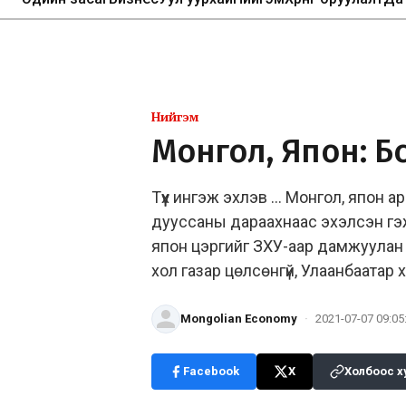
Нийгэм
Монгол, Япон: Бүс
Түүх ингэж эхлэв … Монгол, япон 
дууссаны дараахнаас эхэлсэн гэж
япон цэргийг ЗХУ-аар дамжуулан 
хол газар цөлсөнгүй, Улаанбаатар
Mongolian Economy
·
2021-07-07 09:05
Facebook
X
Холбоос х