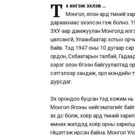
Т
үүх ингэж эхлэв …
Монгол, япон ард түмний х
дараахнаас эхэлсэн гэж болно. 1
ЗХУ-аар дамжуулан Монголд илгээ
цөлсөнгүй, Улаанбаатар хотын ор
байв. Тэд 1947 оны 10 дугаар са
ордон, Сүхбаатарын талбай, Гада
зэрэг олон бүтээн байгуулалтад о
сэтгэлээр хандаж, эрүүл мэндийн 
дурсдаг.
Эх орондоо буцсан тэд хожим нь 
Монгол-Японы нийгэмлэгийг байг
ах дүүс болж, хоёр ард түмний хар
өмнөх жилүүдэд хоёр орны харилца
гүйцэтгэж ирсэн байна. Монгол У