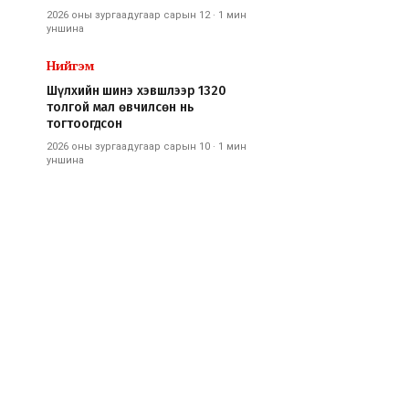
2026 оны зургаадугаар сарын 12
·
1 мин
уншина
Нийгэм
Шүлхийн шинэ хэвшлээр 1320
толгой мал өвчилсөн нь
тогтоогдсон
2026 оны зургаадугаар сарын 10
·
1 мин
уншина