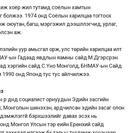
жиж хоёр жил тутамд соёлын хамтын
г болжээ. 1974 онд Соёлын харилцаа тогтоох
рж оюутан, багш, мэргэжил дээшлүүлэгчид, урлаг,
лсэн аж.
лэлийн уур амьсгал орж, улс төрийн харилцаа илт
АУ-ын Гадаад явдлын яамны сайд М.Дүгэрсүрэн
аад хэргийн сайд С.Үно Монголд, БНМАУ-ын Сайд
 1990 онд Японд тус тус айлчилжээ.
йз
 үр дүнд социалист орнуудын Эдийн засгийн
лж, Монголын шинэхэн, ардчилсан эдийн засаг олон
ы дэмжлэггүй бэрхшээлийг давах эсэх нь
 онд Монгол Улсын тэр үеийн Ерөнхий сайд
рт захидал илгээж бүх талын тусламж хүссэнээр