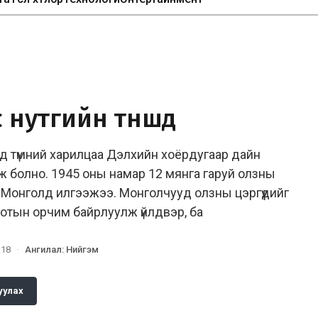
 нутгийн түншүүд
ард түмний харилцаа Дэлхийн хоёрдугаар дайн
 болно. 1945 оны намар 12 мянга гаруй олзны
Монголд илгээжээ. Монголчууд олзны цэргүүдийг
 хотын орчим байрлуулж үйлдвэр, ба
:18
·
Ангилал
:
Нийгэм
уулах