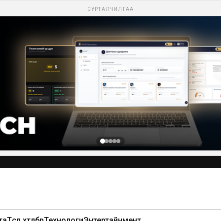
СУРТАЛЧИЛГАА
Сурталчилгаа байршуулах-99971391
та
Төсөл хөтөлбөр
Технологи
Энтертайнмент