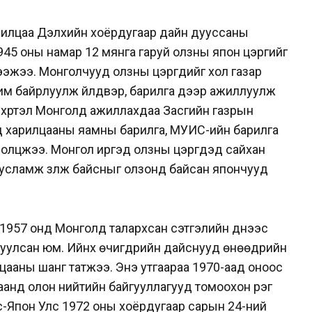
арилцаа Дэлхийн хоёрдугаар дайн дууссаны
945 оны намар 12 мянга гаруй олзны япон цэргийг
жээ. Монголчууд олзны цэргүүдийг хол газар
чим байрлуулж үйлдвэр, барилга дээр ажиллуулж
р хүртэл Монголд ажиллахдаа Засгийн газрын
ад харилцааны яамны барилга, МУИС-ийн барилга
ролцжээ. Монгол иргэд олзны цэргүүдэд сайхан
тусламж үзүүлж байсныг олзонд байсан япончууд
1957 онд Монголд талархсан сэтгэлийн үүднээс
уулсан юм. Ийнхүү өчигдрийн дайснууд өнөөдрийн
илцааны шанг татжээ. Энэ утгаараа 1970-аад оноос
анд олон нийтийн байгууллагууд томоохон үүрэг
лс-Япон Улс 1972 оны хоёрдугаар сарын 24-ний