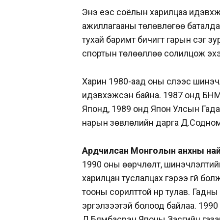
Энэ үеэс соёлын харилцаа идэвх
ажиллагааны төлөвлөгөө баталда
тухай баримт бичигт гарын үсэг зу
спортын төлөөллөө солилцож эхэ
Харин 1980-аад оны сүүлээс шинэч
идэвхэжсэн байна. 1987 онд БНМ
Японд, 1989 онд Япон Улсын Гад
нарын зөвлөлийн дарга Д.Содном
Ардчилсан Монголын анхны на
1990 оны өөрчлөлт, шинэчлэлтийн
харилцан туслалцах гэрээ үгүй бо
тооны сорилттой нүүр тулав. Гадн
эргэлзээтэй болоод байлаа. 1990
Д.Бямбасүрэн Японы Засгийн газа