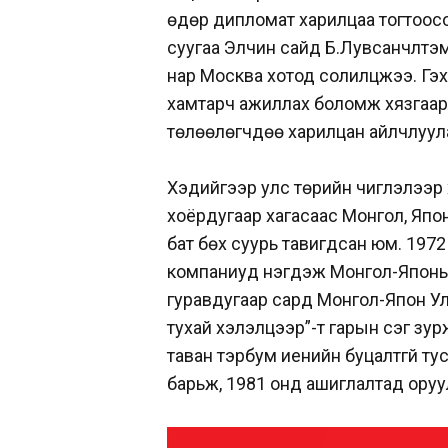
өдөр дипломат харилцаа тогтоосо
суугаа Элчин сайд Б.Лувсанчүлтэ
нар Москва хотод солилцжээ. Гэхд
хамтарч ажиллах боломж хязгаар
төлөөлөгчдөө харилцан айлчлуула
Хэдийгээр улс төрийн чиглэлээр 
хоёрдугаар хагасаас Монгол, Яп
бат бөх суурь тавигдсан юм. 197
компаниуд нэгдэж Монгол-Японы 
гуравдугаар сард Монгол-Япон У
тухай хэлэлцээр”-т гарын үсэг з
таван тэрбум иенийн буцалтгүй ту
барьж, 1981 онд ашиглалтад оруу