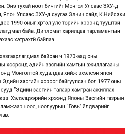
н. Энэ тухай ноот бичгийг Монгол Улсаас ЗХУ-д
м, Япон Улсаас ЗХУ-д суугаа Элчин сайд К.Нийсэки
ээ 1990 оныг хүртэл улс төрийн хүрээнд тууштай
лагдмал байв. Дипломат харилцаа парламентын
хаас хэтрэхгүй байлаа.
хязгаарлагдмал байсан ч 1970-аад оны
оны хооронд эдийн засгийн хамтын ажиллагааны
2 онд Монголтой худалдаа хийж эхэлсэн япон
Эдийн засгийн хороог байгуулсан бол 1977 оны
лсууд “Эдийн засгийн талаар хамтран ажиллах
уржээ. Хэлэлцээрийн хүрээнд Японы Засгийн газрын
сламжаар ноос, ноолуурын “Говь” үйлдвэрийг
лав.