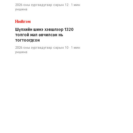
2026 оны зургаадугаар сарын 12
·
1 мин
уншина
Нийгэм
Шүлхийн шинэ хэвшлээр 1320
толгой мал өвчилсөн нь
тогтоогдсон
2026 оны зургаадугаар сарын 10
·
1 мин
уншина