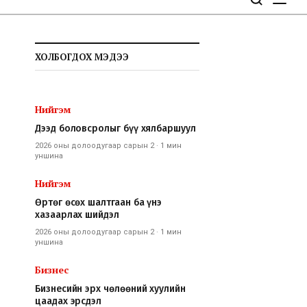
ХОЛБОГДОХ МЭДЭЭ
Нийгэм
Дээд боловсролыг бүү хялбаршуул
2026 оны долоодугаар сарын 2
·
1 мин
уншина
Нийгэм
Өртөг өсөх шалтгаан ба үнэ
хазаарлах шийдэл
2026 оны долоодугаар сарын 2
·
1 мин
уншина
Бизнес
Бизнесийн эрх чөлөөний хуулийн
цаадах эрсдэл