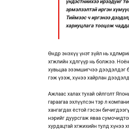
үндэстнийхээ ирээдүйг т
эрмэлзэлтэй иргэн хүмүүс
Тиймээс ч иргэнээ дээдэл
хариуцлага тооцож чаддаг
Өнөөдөр энэхүү үнэт зүйл нь хөдөл
хөгжлийн хөдөлгүүр нь болжээ. Н
хувьцаа эзэмшигчээ дээдэлдэг бо
гэж үзэж, хүнээ хайрлан дээдэлд
Ажлаас халах тухай ойлголт Японы
гараагаа эхлүүлсэн тэр л компан
хангагдах ёстой гэсэн бичигдээг
нэрийг дуурсгаж яваа сумочидтой
хурдацтай хөгжихийн тулд хүнээ х