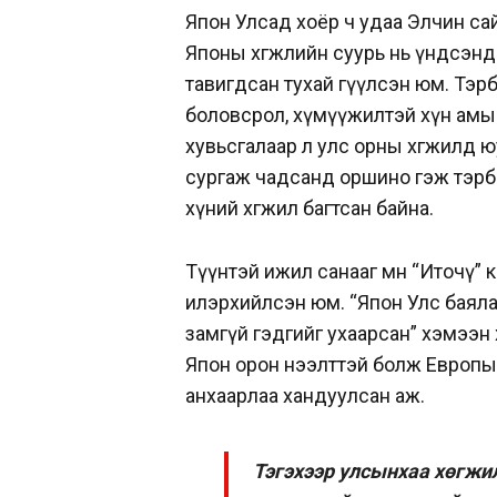
Япон Улсад хоёр ч удаа Элчин са
Японы хөгжлийн суурь нь үндсэнд
тавигдсан тухай өгүүлсэн юм. Тэр
боловсрол, хүмүүжилтэй хүн амы
хувьсгалаар л улс орны хөгжилд 
сургаж чадсанд оршино гэж тэрб
хүний хөгжил багтсан байна.
Түүнтэй ижил санааг мөн “Иточү”
илэрхийлсэн юм. “Япон Улс баялаг б
замгүй гэдгийг ухаарсан” хэмээн
Япон орон нээлттэй болж Европын 
анхаарлаа хандуулсан аж.
Тэгэхээр улсынхаа хөгжи