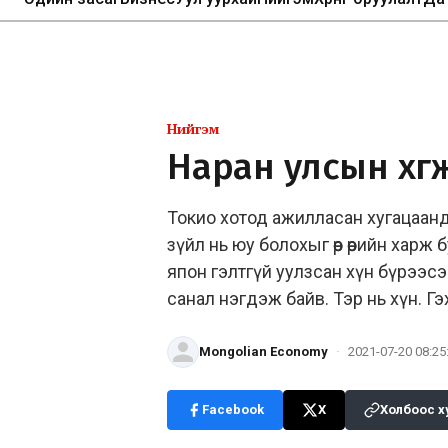
Нийгэм
Наран улсын хөг
Токио хотод ажилласан хугацаанд 
зүйл нь юу болохыг өөр өөрийн харж б
япон гэлтгүй уулзсан хүн бүрээсэ
санал нэгдэж байв. Тэр нь хүн. 
Mongolian Economy
·
2021-07-20 08:25
Facebook
X
Холбоос х