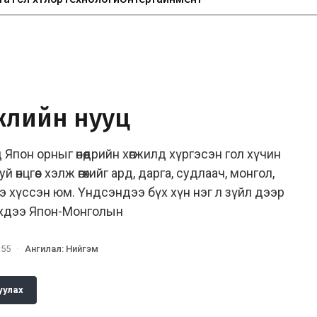
жлийн нууц
Япон орныг өнөөдрийн хөгжилд хүргэсэн гол хүчин
уй өнцгөөс хэлж өгөхийг ард, дарга, судлаач, монгол,
э хүссэн юм. Үндсэндээ бүх хүн нэг л зүйл дээр
Гэхдээ Япон-Монголын
:55
·
Ангилал
:
Нийгэм
уулах