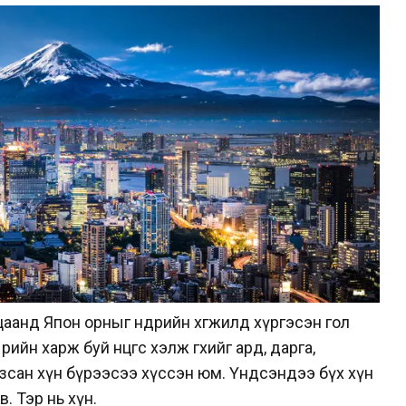
аанд Япон орныг өнөөдрийн хөгжилд хүргэсэн гол
өрийн харж буй өнцгөөс хэлж өгөхийг ард, дарга,
лзсан хүн бүрээсээ хүссэн юм. Үндсэндээ бүх хүн
. Тэр нь хүн.