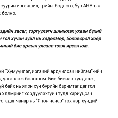
, суурин иргэншил, төрийн бодлого, бүр АНУ-ын
 болно.
 эдийн засаг, тэргүүлэгч шинжлэх ухаан бүхий
 гол хүчин зүйл нь хөдөлмөр, боловсрол хоёр
миний бие арлын улсаас тээж ирсэн юм.
й “Хүмүүнлэг, иргэний ардчилсан нийгэм”-ийн
, үлгэрлэж болох юм. Бие биенээ хүндэлж,
 байх нь япон хүн бүрийн баримталдаг гол
өдөлмөрийг хөсөрдүүлэхгүйн тулд хариуцсан
гадаг чанар нь “Япон чанар” гэх нэр хүндийг