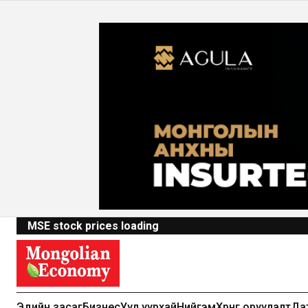
MSE stock prices loading
Эдийн засаг
Бизнес
Уул уурхай
Нийгэм
Хөрөнгө оруулалт
Да