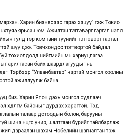
 амархан. Харин бизнесээс гарах хэцүү” гэж Токио
нхтуяа ярьсан юм. Ажилтан тэтгэвэрт гартал нэг л
ын тулд тэр компани түүнийг тэтгэвэрт гартал
гтэй шүү дээ. Товчхондоо тогтвортой байдал
буй тохиолдолд нийгмийн өмнө хариуцлагаа
удыг арилгасан байх шаардлагуудыг нь
йдаг. Тэрбээр “Улаанбаатар” нэртэй монгол хоолны
вортой ажиллуулж байна.
үц биз. Харин Япон дахь монгол судлаач
л хөдөлгөм байсныг дурдах хэрэгтэй. Тэд
аглалын талаар дотоодын болон, барууны
үй шинэ өнцгөөс учир, шалтгаан бүрийг тайлбарлаж
 л жил дараалан шахам Нобелийн шагналтан төрж