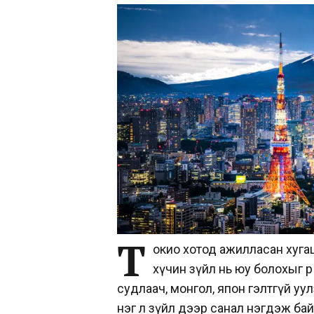
Т
окио хотод ажилласан хугац
хүчин зүйл нь юу болохыг өөр ө
судлаач, монгол, япон гэлтгүй уу
нэг л зүйл дээр санал нэгдэж байв