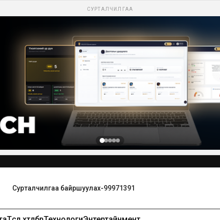
СУРТАЛЧИЛГАА
Сурталчилгаа байршуулах-99971391
та
Төсөл хөтөлбөр
Технологи
Энтертайнмент