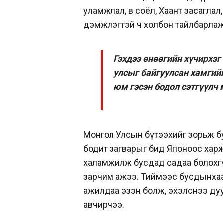
уламжлал, өв соёл, Хаант засаглал
дэмжлэгтэй ч холбон тайлбарлаж
Гэхдээ өнөөгийн хүчирхэг
улсыг байгуулсан хамгийн
юм гэсэн бодол сэтгүүлч 
Монгол Улсын бүтээхийг зорьж бу
бодит загварыг бид Японоос харж
халамжилж бусдад садаа болохгүй
зарчим ажээ. Тиймээс бусдынхаа х
ажилдаа эзэн болж, эхэлснээ дуус
авчирчээ.