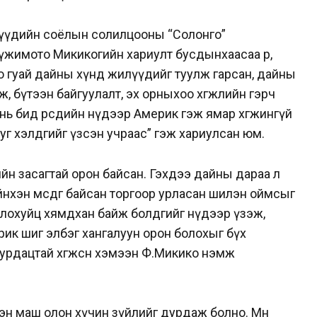
үүдийн соёлын солилцооны “Солонго”
үжимото Микикогийн хариулт бусдынхаасаа өөр,
о гуай дайны хүнд жилүүдийг туулж гарсан, дайны
ж, бүтээн байгуулалт, эх орныхоо хөгжлийн гэрч
 нь бид өөрсдийн нүдээр Америк гэж ямар хөгжингүй
ж юуг хэлдгийг үзсэн учраас” гэж хариулсан юм.
ийн засагтай орон байсан. Гэхдээ дайны дараа л
ийнхэн өмсдөг байсан торгоор урласан шилэн оймсыг
олохуйц хямдхан байж болдгийг нүдээр үзэж,
рик шиг элбэг хангалуун орон болохыг бүх
урдацтай хөгжсөн хэмээн Ф.Микико нэмж
эн маш олон хүчин зүйлийг дурдаж болно. Мөн