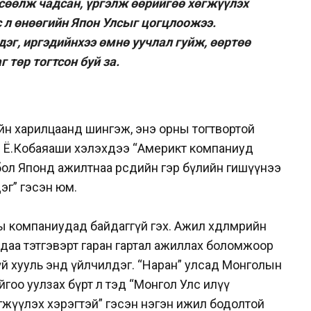
өсөөлж чадсан, үргэлж өөрийгөө хөгжүүлэх
 л өнөөгийн Япон Улсыг цогцлоожээ.
дэг, иргэдийнхээ өмнө уучлал гуйж, өөртөө
 төр тогтсон буй за.
мөрийн харилцаанд шингэж, энэ орны тогтвортой
оён Ё.Кобаяаши хэлэхдээ “Америкт компаниуд
л Японд ажилтнаа өөрсдийн гэр бүлийн гишүүнээ
эг” гэсэн юм.
 компаниудад байдаггүй гэх. Ажил хөдөлмөрийн
идаа тэтгэвэрт гаран гартал ажиллах боломжоор
үй хууль энд үйлчилдэг. “Наран” улсад Монголын
гоо уулзах бүрт л тэд “Монгол Улс илүү
өгжүүлэх хэрэгтэй” гэсэн нэгэн ижил бодолтой