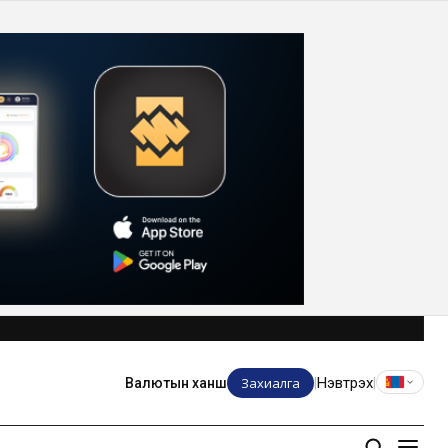
Захиалга
Нэвтрэх
Валютын ханш
|
|