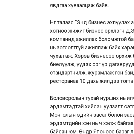
явдгаа хуваалцаж байв.
Нөгөө талаас “Энд бизнес эхлүүлэх
хотноо жижиг бизнес эрхлэгч Д.Э
компанид ажиллах боломжтой байх
нь зогсолтгүй ажиллаж байх хэрэ
чухал аж. Хэрэв бизнесээ орхиж 
биелүүлж, үүдэх сөрөг үр дагавру
стандартчилж, журамлаж өгсөн ба
ресторанаа 10 дахь жилдээ тогт
Боловсролын тухай нурших нь илү
эрдэмтэдтэй хийсэн уулзалт сэтгэ
Монголын эдийн засаг болон зас
эрдэмтдийн хэн нь ч хэлж байгааг
байсан юм. Өнөөдөр Японоос бараг