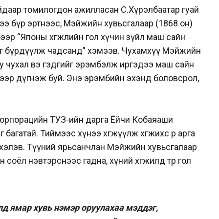
йдаар томилогдон ажилласан С.Хүрэлбаатар гуай
ээ бүр эртнээс, Мэйжийн хувьсгалаар (1868 он)
бээр “Японы хөгжлийн гол хүчин зүйл маш сайн
г бүрдүүлж чадсанд” хэмээв. Чухамхүү Мэйжийн
юу чухал вэ гэдгийг эрэмбэлж иргэдээ маш сайн
ээр дүгнэж буй. Энэ эрэмбийн эхэнд боловсрол,
 корпорацийн ТУЗ-ийн дарга Ёйчи Кобаяаши
агатай. Тиймээс хүнээ хөгжүүлж хөгжихөөс өөр арга
 хэлэв. Түүний ярьсанчлан Мэйжийн хувьсгалаар
соёл нэвтэрснээс гадна, хүний хөгжилд төр гол
лд ямар хувь нэмэр оруулахаа мэддэг,