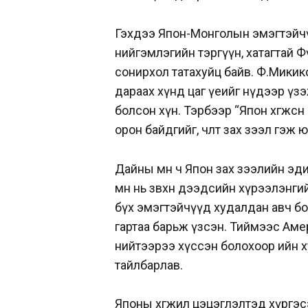
Гэхдээ Япон-Монголын эмэгтэйч
нийгэмлэгийн тэргүүн, хатагтай Ф
сонирхол татахуйц байв. Ф.Микик
дараах хүнд цаг үеийг нүдээр үзэ
болсон хүн. Тэрбээр “Япон хөгжсөн
орон байдгийг, чөлөөт зах зээл гэ
Дайны өмнө ч Япон зах зээлийн эд
өмнө нь зөвхөн дээдсийн хүрээлэнг
бүх эмэгтэйчүүд худалдан авч б
гартаа барьж үзсэн. Тиймээс Аме
нийтээрээ хүссэн болохоор ийн х
тайлбарлав.
Японы хөгжил цэцэглэлтэд хүргэс