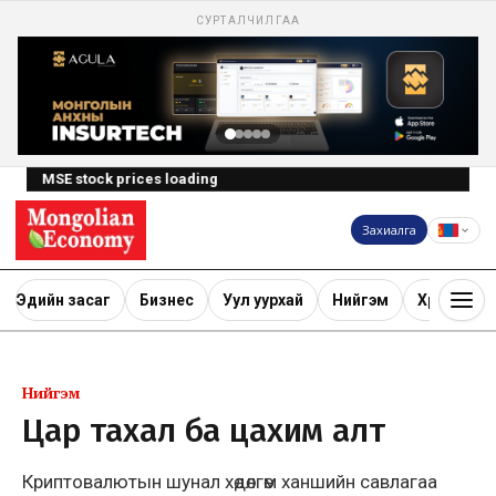
СУРТАЛЧИЛГАА
MSE stock prices loading
Захиалга
Эдийн засаг
Бизнес
Уул уурхай
Нийгэм
Хөрөнгө ору
Нийгэм
Цар тахал ба цахим алт
Криптовалютын шунал хөдөлгөм ханшийн савлагаа