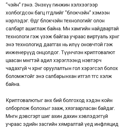
“чэйн” гэнэ. Энэхүү гинжин хэлхээгээр
холбогдсон багц өгөгдлийг “блокчэйн” хэмээн
нэрлэдэг. Өдгөө блокчэйн технологийг олон
салбарт ашиглаж байна. Мөн хамгийн найдвартай
технологи гэж үзэж байгаа учраас виртуаль хөрөнгөө
энэ технологид даатгах нь илүү оновчтой гэж
инженерүүд онцолдог. Түүнчлэн криптовалют
цаасан мөнгөтэй адил хэрэглээнд нэвтэрч
чадахгүй ч хөрөнгө оруулалтын гол хэрэгсэл болох
боломжтойг энэ салбарынхан итгэл төгс хэлж
байна.
Криптовалютыг анх бий болгоход хэдэн койн
олборлож болохыг зааж, хязгаарласан байдаг.
Мөнгөн дэвсгэрт шиг ахин дахин хэвлэдэггүй
учраас эдийн засгийн хямралтай үед инфляцид