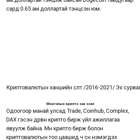
сард 0.65 ам доллартай тэнцсэн юм.
Криптовалютын ханшийн өсөлт /2016-2021/ Эх сур
Монголын крипто зах зээл
Одоогоор манай улсад Trade, Coinhub, Complex,
DAX гэсэн дөрвөн крипто бирж үйл ажиллагаа
явуулж байна. Мөн крипто бирж болон
криптовалютын тоо цаашид ч өсөн нэмэгдэх