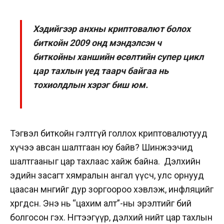
Хэдийгээр анхны криптовалют болох
биткойн 2009 онд мэндэлсэн ч
биткойны ханшийн өсөлтийн супер цикл
цар тахлын үед таарч байгаа нь
тохиолдлын хэрэг биш юм.
Тэгвэл биткойн гэлтгүй голлох криптовалютууд
хүчээ авсан шалтгаан юу байв? Шинжээчид
шалтгааныг цар тахлаас хайж байна. Дэлхийн
эдийн засагт хямралын ангал үүсч, улс орнууд
цаасан мөнгийг дур зоргоороо хэвлэж, инфляцийг
хөөрөгдсөн. Энэ нь “цахим алт”-ны эрэлтийг бий
болгосон гэх. Нөгөөтээгүүр, дэлхий нийт цар тахлын