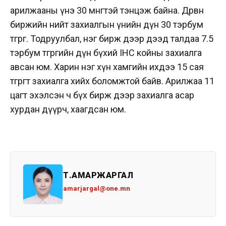
арилжааны үнэ 30 мөнгөтэй тэнцэж байна.
Дөрвөн
биржийн нийт захиалгын үнийн дүн 30 тэрбум
төгрөг. Тодруулбал, нэг бирж дээр дээд талдаа 7.5
тэрбум төгрөгийн дүн бүхий IHC койны захиалга
авсан юм. Харин нэг хүн хамгийн ихдээ 15 сая
төгрөгт захиалга хийх боломжтой байв. Арилжаа 11
цагт эхэлсэн ч бүх бирж дээр захиалга асар
хурдан дүүрч, хаагдсан юм.
Т.АМАРЖАРГАЛ
amarjargal@one.mn