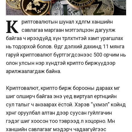
К
риптовалютын шунал хөдөлгөм ханшийн
савлагаа маргаан мэтгэлцээн дагуулж
байгаа ч ирээдүйд хүн төрөлхтөнтэй хамт урагшлах
нь тодорхой болов. Өдгөө дэлхий дахинд 11 мянга
гаруй криптовалют бүртгэгдсэнээс 500 орчим нь
олон улсын нэр хүндтэй крипто биржүүдээр
арилжаалагдаж байна.
Криптовалют, крипто бирж борооны дараах мөөг
шиг олширч байгаа энэ үед виртуал ертөнцийн
сул талыг ч анзаарах ёстой. Хэрэв “үхмэл” койнд
хөрөнгө оруулбал алтан дээр суусан гуйлгачин
гэдэг шиг хоосон тоо тэврээд л хоцорно. Мөн
ханшийн савлагааг мэдэрч чадаагүйгээс