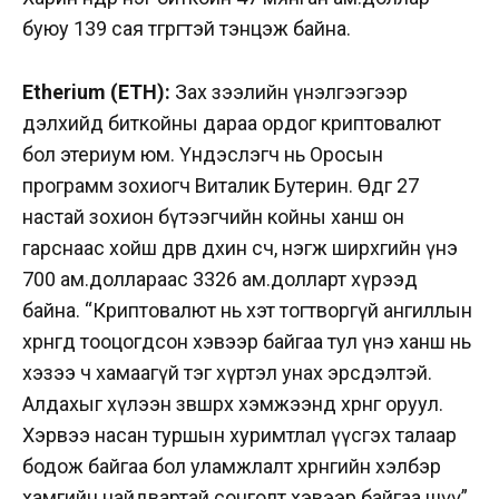
буюу 139 сая төгрөгтэй тэнцэж байна.
Etherium (ETH):
Зах зээлийн үнэлгээгээр
дэлхийд биткойны дараа ордог криптовалют
бол этериум юм. Үндэслэгч нь Оросын
программ зохиогч Виталик Бутерин.
Өдгөө 27
настай зохион бүтээгчийн койны ханш он
гарснаас хойш дөрөв дөхин өсч, нэгж ширхгийн үнэ
700 ам.доллараас 3326 ам.долларт хүрээд
байна.
“Криптовалют нь хэт тогтворгүй ангиллын
хөрөнгөд тооцогдсон хэвээр байгаа тул үнэ ханш нь
хэзээ ч хамаагүй тэг хүртэл унах эрсдэлтэй.
Алдахыг хүлээн зөвшөөрөх хэмжээнд хөрөнгө оруул.
Хэрвээ насан туршын хуримтлал үүсгэх талаар
бодож байгаа бол уламжлалт хөрөнгийн хэлбэр
хамгийн найдвартай сонголт хэвээр байгаа шүү”