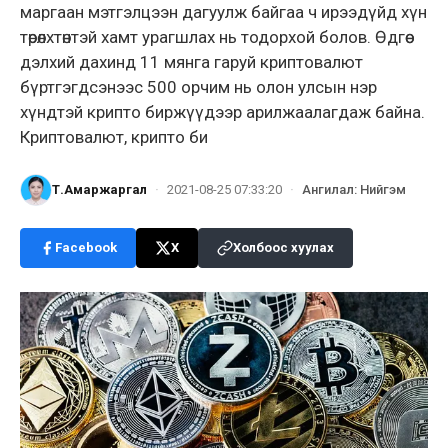
маргаан мэтгэлцээн дагуулж байгаа ч ирээдүйд хүн
төрөлхтөнтэй хамт урагшлах нь тодорхой болов. Өдгөө
дэлхий дахинд 11 мянга гаруй криптовалют
бүртгэгдсэнээс 500 орчим нь олон улсын нэр
хүндтэй крипто биржүүдээр арилжаалагдаж байна.
Криптовалют, крипто би
Т.Амаржаргал
·
2021-08-25 07:33:20
·
Ангилал
:
Нийгэм
Facebook
X
Холбоос хуулах