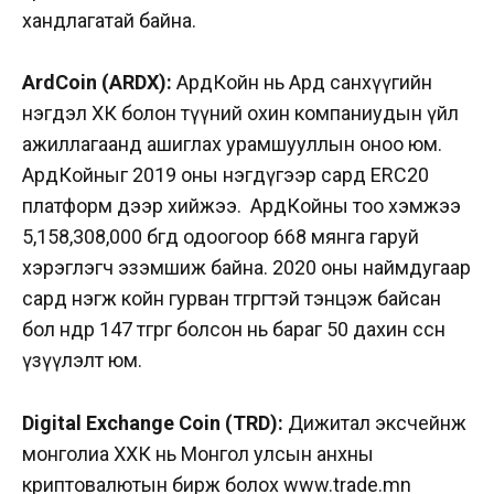
хандлагатай байна.
ArdCoin (ARDX):
АрдКойн нь Ард санхүүгийн
нэгдэл ХК болон түүний охин компаниудын үйл
ажиллагаанд ашиглах урамшууллын оноо юм.
АрдКойныг 2019 оны нэгдүгээр сард ERC20
платформ дээр хийжээ. АрдКойны тоо хэмжээ
5,158,308,000 бөгөөд о
доогоор 668 мянга гаруй
хэрэглэгч эзэмшиж байна.
2020 оны наймдугаар
сард нэгж койн гурван төгрөгтэй тэнцэж байсан
бол өнөөдөр 147 төгрөг болсон нь бараг 50 дахин өссөн
үзүүлэлт юм.
Digital Exchange Coin (ТRD):
Дижитал эксчейнж
монголиа ХХК нь Монгол улсын анхны
криптовалютын бирж болох www.trade.mn