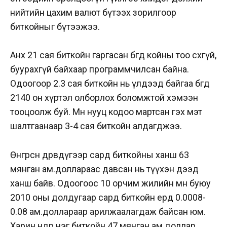
нийтийн цахим валют бүтээх зорилгоор
биткойныг бүтээжээ.
Анх 21 сая биткойн гаргасан бөгөөд койны тоо өсөхгүй,
буурахгүй байхаар программчилсан байна.
Одоогоор 2.3 сая биткойн нь үлдээд байгаа бөгөөд
2140 он хүртэл олборлох боломжтой хэмээн
тооцоолж буй. Мөн нууц кодоо мартсан гэх мэт
шалтгаанаар 3-4 сая биткойн алдагджээ.
Өнгөрсөн дөрөвдүгээр сард биткойны ханш 63
мянган ам.доллараас давсан нь түүхэн дээд
ханш байв. Одоогоос 10 орчим жилийн өмнө буюу
2010 оны долдугаар сард биткойн ердөө 0.0008-
0.08 ам.доллараар арилжаалагдаж байсан юм.
Харин өнөөдөр нэг биткойн 47 мянган ам.доллар