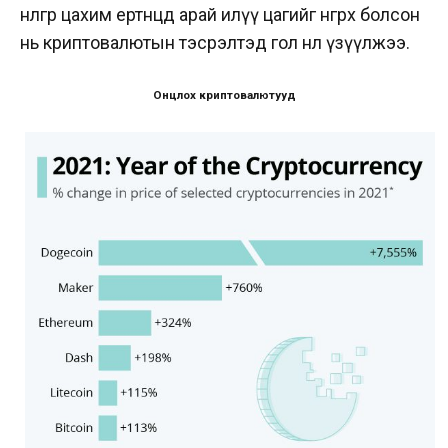
нөлөөгөөр цахим ертөнцөд арай илүү цагийг өнгөрөөх болсон
нь криптовалютын тэсрэлтэд гол нөлөө үзүүлжээ.
Онцлох криптовалютууд