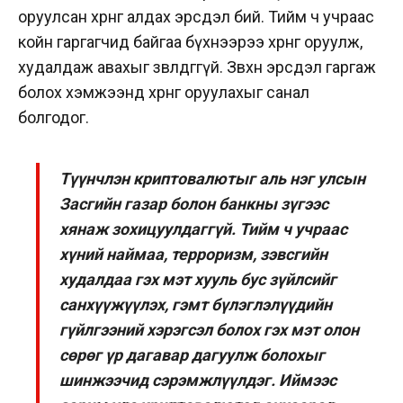
оруулсан хөрөнгөө алдах эрсдэл бий. Тийм ч учраас
койн гаргагчид байгаа бүхнээрээ хөрөнгө оруулж,
худалдаж авахыг зөвлөдөггүй. Зөвхөн эрсдэл гаргаж
болох хэмжээнд хөрөнгө оруулахыг санал
болгодог.
Түүнчлэн криптовалютыг аль нэг улсын
Засгийн газар болон банкны зүгээс
хянаж зохицуулдаггүй. Тийм ч учраас
хүний наймаа, терроризм, зэвсгийн
худалдаа гэх мэт хууль бус зүйлсийг
санхүүжүүлэх, гэмт бүлэглэлүүдийн
гүйлгээний хэрэгсэл болох гэх мэт олон
сөрөг үр дагавар дагуулж болохыг
шинжээчид сэрэмжлүүлдэг. Иймээс