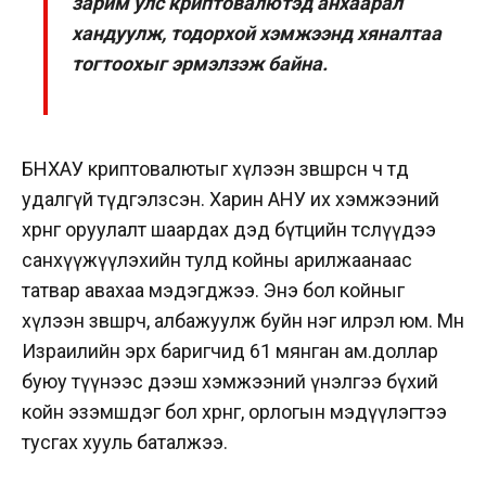
зарим улс криптовалютэд анхаарал
хандуулж, тодорхой хэмжээнд хяналтаа
тогтоохыг эрмэлзэж байна.
БНХАУ криптовалютыг хүлээн зөвшөөрсөн ч төд
удалгүй түдгэлзсэн. Харин АНУ
их хэмжээний
хөрөнгө оруулалт шаардах дэд бүтцийн төслүүдээ
санхүүжүүлэхийн тулд койны арилжаанаас
татвар авахаа мэдэгджээ. Энэ бол койныг
хүлээн зөвшөөрч, албажуулж буйн нэг илрэл юм. Мөн
Израилийн эрх баригчид 61 мянган ам.доллар
буюу түүнээс дээш хэмжээний үнэлгээ бүхий
койн эзэмшдэг бол хөрөнгө, орлогын мэдүүлэгтээ
тусгах хууль баталжээ.