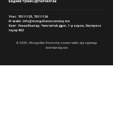
Бидний тухай
Сурталчилгаа
Утас
:
70111125, 70111126
И-мэйл
:
info@mongolianeconomy.mn
Хаяг
:
Улаанбаатар, Чингэлтэй дүүрэг, 1-р хороо, Экспресс
тауэр 802
© 2026 | Mongolian Economy зохиогчийн эрх хуулиар
хамгаалагдсан