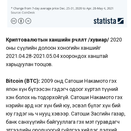
Криптовалютын ханшийн өөрчлөлт /хувиар/
2020
оны сүүлийн долоон хоногийн ханшийг
2021.04.28-2021.05.04 хоорондох ханштай
харьцуулан тооцов.
Bitcoin (BTC):
2009 онд Сатоши Накамото гэх
япон хүн бүтээсэн гэдэгч одоог хүртэл түүний
хэн болох нь тодорхойгүй. Сатоши Накамото гэх
нэрийн ард нэг хүн бий юу, эсвэл бүлэг хүн бий
юу гэдэг нь ч нууц хэвээр. Сатоши Засгийн газар,
банк санхүүгийн байгууллага гэх мэт гуравдагч
этгээдийн оролцоогүй гүйлгээ хийдэг дэлхий