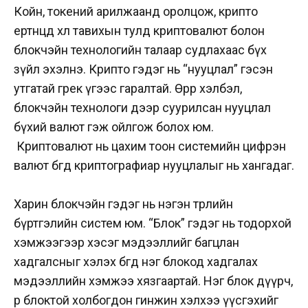
Койн, токений арилжаанд оролцож, крипто
ертөнцөд хөл тавихын тулд криптовалют болон
блокчэйн технологийн талаар судлахаас бүх
зүйл эхэлнэ. Крипто гэдэг нь “нууцлал” гэсэн
утгатай грек үгээс гаралтай. Өөрөөр хэлбэл,
блокчэйн технологи дээр суурилсан нууцлал
бүхий валют гэж ойлгож болох юм.
К
риптовалют нь цахим тоон системийн цифрэн
валют бөгөөд криптографиар нууцлалыг нь хангадаг.
Харин блокчэйн гэдэг нь нэгэн төрлийн
бүртгэлийн систем юм. “Блок” гэдэг нь тодорхой
хэмжээгээр хэсэг мэдээллийг багцлан
хадгалсныг хэлэх бөгөөд нэг блокод хадгалах
мэдээллийн хэмжээ хязгаартай. Нэг блок дүүрч,
өөр блоктой холбогдон гинжин хэлхээ үүсгэхийг