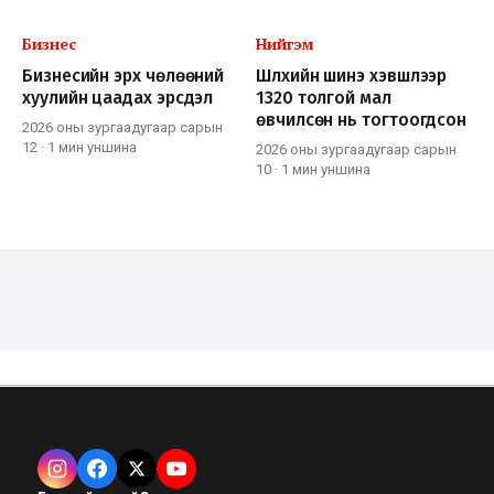
Бизнес
Нийгэм
Бизнесийн эрх чөлөөний
Шүлхийн шинэ хэвшлээр
хуулийн цаадах эрсдэл
1320 толгой мал
өвчилсөн нь тогтоогдсон
2026 оны зургаадугаар сарын
12
·
1 мин
уншина
2026 оны зургаадугаар сарын
10
·
1 мин
уншина