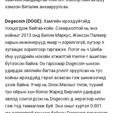
хэмээн Виталик анхааруулсан.
Dogecoin (DOGE):
Хамгийн ирээдүйтэйд
тооцогдож байгаа койн. Сонирхолтой нь энэ
койныг 2013 онд Билли Маркус, Жэксон Палмер
нарын инженерүүд ямар ч зорилгогүй, зүгээр л
зугаацах зорилгоор гаргажээ. Логог нь ч Шиба-
Ину үүлдрийн нохойн хөгжилтэй meme-г ашиглан
бүтээсэн байна. Он гарснаар Dogecoin-ынхон
удирдах зөвлөлийн багтаа
өөрчлөлт оруулсан нь тус
койны ирээдүйд гэрэл асаасан гэж шинжээчид
үзэж байна. Учир нь Элон Маскыг төлөөлж, түүний
тун ойрын хүн болох Жаред Бирчалл удирдах
зөвлөлд сонгогдсон нь
Dogecoin-д эерэгээр нөлөөлнө
гэж
тэд таамаглаж буй. Энэ оныг хүртэл 0.001
ам.доллартай тэнцэж байсан
Dogecoin тавдугаар