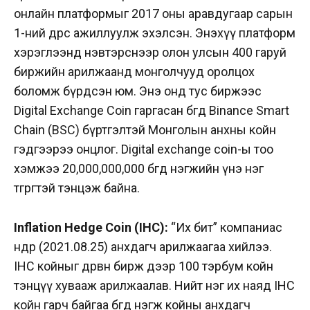
онлайн платформыг 2017 оны аравдугаар сарын
1-ний өдрөөс ажиллуулж эхэлсэн. Энэхүү платформ
хэрэглээнд нэвтэрснээр олон улсын 400 гаруй
биржийн арилжаанд монголчууд оролцох
боломж бүрдсэн юм. Энэ онд тус биржээс
Digital Exchange Coin гаргасан бөгөөд Binance Smart
Chain (BSC) бүртгэлтэй Монголын анхны койн
гэдгээрээ онцлог. Digital exchange coin-ы тоо
хэмжээ 20,000,000,000 бөгөөд нэгжийн үнэ нэг
төгрөгтэй тэнцэж байна.
Inflation Hedge Coin
(IHC):
“Их бит” компаниас
өнөөдөр (2021.08.25) анхдагч арилжаагаа хийлээ.
IHC койныг дөрвөн бирж дээр 100 тэрбум койн
тэнцүү хувааж арилжаалав.
Нийт нэг их наяд IHC
койн гарч байгаа бөгөөд
нэгж койны анхдагч