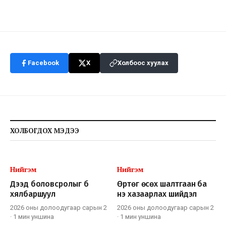
Facebook
X
Холбоос хуулах
ХОЛБОГДОХ МЭДЭЭ
Нийгэм
Нийгэм
Дээд боловсролыг бүү
Өртөг өсөх шалтгаан ба
хялбаршуул
үнэ хазаарлах шийдэл
2026 оны долоодугаар сарын 2
2026 оны долоодугаар сарын 2
·
1 мин
уншина
·
1 мин
уншина