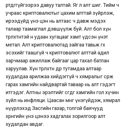
өртдөггүйгээрээ давуу талтай. Яг л алт шиг. Тийм ч
учраас криптовалютыг цахим алттай зүйрлэж,
ирээдүйд үнэ цэн нь алтаас ч давж мэдэх
талаар таамаглал дэвшүүлж буй.
Алт бол хүн
төрөлхтөнтэй өнө удаан хугацааг хамт үдсэн үнэт
метал. Алт криптовалютад зайгаа тавьж өгөх
эсэхийг таашгүй ч криптовалют алттай адил
зарчмаар ажиллаж байгааг цар тахал батлан
харуулав. Хүн төрөлхтөн өдөр тутамдаа алтаар
худалдаа арилжаа хийдэггүй ч хямралыг сөрж
гарах хамгийн найдвартай таваар нь алт гэдэгт
итгэдэг.
Алтны эрэлтийг өсгөдөг хамгийн гол хүчин
зүйл нь инфляци. Цаасан мөнгө үнэгүйдэж, хямрал
нүүрлэхэд Засгийн газар, толгой баячууд
хөрөнгийн үнэ цэнээ хадгалах зорилгоор алт
худалдан авдаг.