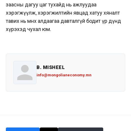
заасны дагуу цаг тухайд нь ажлуудаа
хэрэгжүүлж, хэрэгжилтийн явцад хатуу хяналт
тавих нь өмнөх алдаагаа давталгүй бодит үр дүнд
хүрэхэд чухал юм.
B. MISHEEL
info@mongolianeconomy.mn