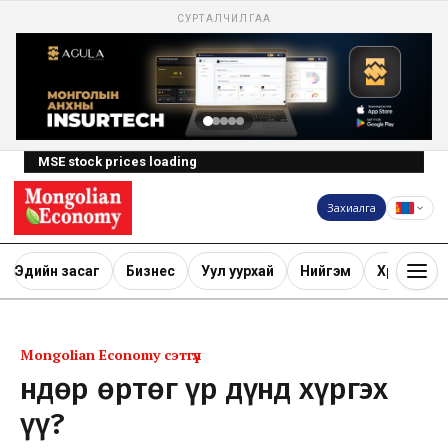
СУРТАЛЧИЛГАА
MSE stock prices loading
Захиалга
Эдийн засаг
Бизнес
Уул уурхай
Нийгэм
Хөрөнгө ору
Mongolian Economy сэтгүүл
Өндөр өртөг үр дүнд хүргэх
үү?