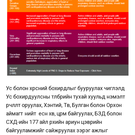
Ус болон хөрсний бохирдлыг бууруулах чиглэлд
Ус бохирдуулсны төлбөрийн тухай хуульд нэмэлт
өөрчлөлт оруулах, Хэнтий, Төв, Булган болон Орхон
аймагт нийт есөн хөв, цөөрөм байгуулах, БЗД болон
СХД-ийн 177 айл өрхийн ариун цэврийн
байгууламжийг сайжруулах зэрэг ажлыг