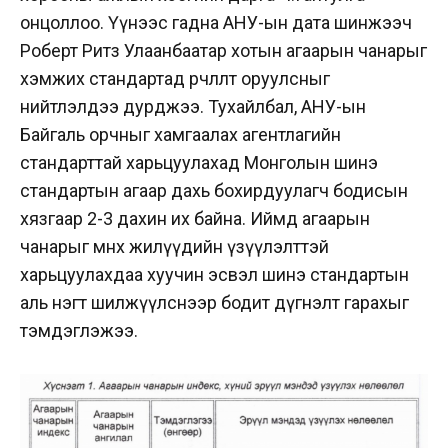
онцоллоо. Үүнээс гадна АНУ-ын дата шинжээч
Роберт Ритз Улаанбаатар хотын агаарын чанарыг
хэмжих стандартад өөрчлөлт оруулсныг
нийтлэлдээ дурджээ. Тухайлбал, АНУ-ын
Байгаль орчныг хамгаалах агентлагийн
стандарттай харьцуулахад Монголын шинэ
стандартын агаар дахь бохирдуулагч бодисын
хязгаар 2-3 дахин их байна. Иймд агаарын
чанарыг өмнөх жилүүдийн үзүүлэлттэй
харьцуулахдаа хуучин эсвэл шинэ стандартын
аль нэгт шилжүүлснээр бодит дүгнэлт гарахыг
тэмдэглэжээ.