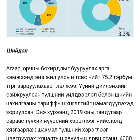
Шийдэл
Агаар, орчны бохирдлыг бууруулах арга
хэмжээнд энэ жил улсын төсвөөс нийт 75.2 тэрбум
төгрөг зарцуулахаар төлөвлөжээ.
Үүний дийлэнхийг
сайжруулсан түлшний үйлдвэрлэл болон шөнийн
цахилгааны тариффын хөнгөлөлтийг нэмэгдүүлэхэд
зориулсан. Энэ хүрээнд 2019 оны тавдугаар
сараас түүхий нүүрсний хэрэглээг нийслэлд
хязгаарлаж шахмал түлшний хэрэглээг
нэвтрүүлэх, хяналтын явуулын дөрвөн станц, 4000