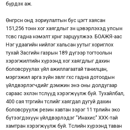
бүрдэх аж.
Өнгөрсөн онд зориулалтын бус цэгт хаясан
151,256 тонн хог хаягдлыг зөөн цэвэрлэхэд улсын
төсвөөс гадна нэмэлт хөрөнгө зарцуулжээ. БОАЖЯ-аас
Нэг удаагийн нийлэг хальсан уутыг хориглох
тухай Засгийн газрын 189 дүгээр тогтоолын
хэрэгжилтийн хүрээнд хог хаягдлыг дахин
боловсруулах үйл ажиллагаатай танилцан,
мэргэжил арга зүйн зөвлөгөө өгөхөөс гадна дотоодын
үйлдвэрлэгчдийг дэмжин энэ оны долдугаар
сараас эхлэн төслүүд хэрэгжүүлж буй. Тухайлбал,
400 сая төгрөгийн төслийг хаягдал дугуй дахин
боловсруулж резин хавтан зэрэг 11 төрлийн эко
бүтээгдэхүүн үйлдвэрлэдэг “Инахис” ХХК-тай
хамтран хэрэгжүүлж буй. Төслийн хүрээнд таван