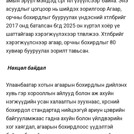
амын эрүүл мэндэд сөрөг нөлөө үзүүлсээр байна. Энэ
асуудлыг цогцоор нь шийдэх зорилгоор Агаар,
орчны бохирдлыг бууруулах үндэсний хөтөлбөрийг
2017 онд баталсан бөгөөд 2025 он хүртэл хоёр үе
шаттайгаар хэрэгжүүлэхээр төлөвлөжээ. Хөтөлбөрийг
хэрэгжүүлснээр агаар, орчны бохирдлыг 80
хувиар бууруулах зорилт тавьсан.
Нөхцөл байдал
Улаанбаатар хотын агаарын бохирдлын дийлэнх
хувь гэр хорооллын айлууд болон аж ахуйн
нэгжүүдийн усан халаалтын зуухнаас, хөрсний
бохирдол стандартад нийцээгүй ариун цэврийн
байгууламжаас гадна ахуйн болон үйлдвэрийн
хог хаягдал, агаарын бохирдлоос үүдэлтэй