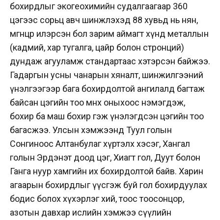
бохирдлыг экогеохимийн судалгаагаар 360
цэгээс сорьц авч шинжлэхэд 88 хувьд нь нян,
мөөгөнцөр илэрсэн бол зарим аймагт хүнд металлын
(кадмий, хар тугалга, цайр болон стронций)
дундаж агууламж стандартаас хэтэрсэн байжээ.
Гадаргын усны чанарын хяналт, шинжилгээний
үнэлгээгээр бага бохирдолтой ангилалд багтаж
байсан цэгийн тоо өмнөх оныхоос нэмэгдэж,
бохир ба маш бохир гэж үнэлэгдсэн цэгийн тоо
багасжээ. Улсын хэмжээнд Туул голын
Сонгиноос Алтанбулаг хүртэлх хэсэг, Хангал
голын Эрдэнэт доод цэг, Хиагт гол, Дуут болон
Ганга нуур хамгийн их бохирдолтой байв. Харин
агаарын бохирдлыг үүсгэж буй гол бохирдуулах
бодис болох хүхэрлэг хий, тоос тоосонцор,
азотын давхар ислийн хэмжээ сүүлийн