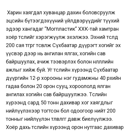
Харин хаягдал хуванцар дахин боловсруулж
эцсийн бүтээгдэхүүний үйлдвэрүүдийг түүхий
эдээр хангадаг “Могпластик” ХХК-тай хамтран
хоёр төслийг хэрэгжүүлж эхэлжээ. Эхний төсөлд
200 сая төгрөг төсөвлөж Сүхбаатар дүүрэгт хогийг эх
үүсвэр дээр нь ангилан ялгах, хогийн сав
байршуулах, ачиж тээвэрлэх болон нөлөөллийн
ажлыг хийж буй. Уг төслийн хүрээнд Сүхбаатар
дүүргийн 12-р хорооны нэг гудамжны 40 өрхийн
гадаа болон 20 орон сууц, хороололд ялган
ангилах хогийн сав байршуулжээ. Төслийн
хүрээнд сард 50 тонн дахивар хог хаягдлыг
нийлүүлэхээр тогтсон бол одоогоор нийт 200
тонныг нийлүүлэн төлөвлөгөөгөө давж биелүүлжээ.
Хоёр дахь төслийн хүрээнд орон нутгаас дахивар