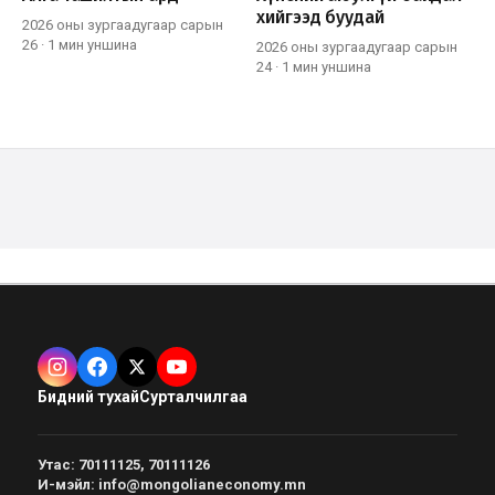
хийгээд буудай
2026 оны зургаадугаар сарын
26
·
1 мин
уншина
2026 оны зургаадугаар сарын
24
·
1 мин
уншина
Бидний тухай
Сурталчилгаа
Утас
:
70111125, 70111126
И-мэйл
:
info@mongolianeconomy.mn