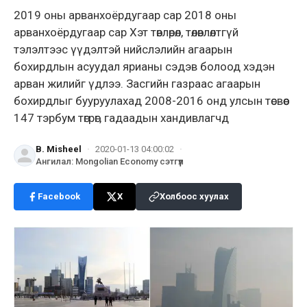
2019 оны арванхоёрдугаар сар 2018 оны
арванхоёрдугаар сар Хэт төвлөрөл, төлөвлөлтгүй
тэлэлтээс үүдэлтэй нийслэлийн агаарын
бохирдлын асуудал ярианы сэдэв болоод хэдэн
арван жилийг үдлээ. Засгийн газраас агаарын
бохирдлыг бууруулахад 2008-2016 онд улсын төсвөөс
147 тэрбум төгрөг, гадаадын хандивлагчд
B. Misheel
·
2020-01-13 04:00:02
·
Ангилал
:
Mongolian Economy сэтгүүл
Facebook
X
Холбоос хуулах