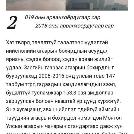
2
019 оны арванхоёрдугаар сар
2018 оны арванхоёрдугаар сар
Хэт төвлөрөл, төлөвлөлтгүй тэлэлтээс үүдэлтэй
нийслэлийн агаарын бохирдлын асуудал
ярианы сэдэв болоод хэдэн
арван
жилийг
үдлээ. Засгийн газраас агаарын бохирдлыг
бууруулахад 2008-2016 онд улсын төсвөөс 147
тэрбум төгрөг, гадаадын хандивлагчдын зээл,
буцалтгүй тусламжаар 153.3 сая ам.доллар
зарцуулсан боловч нааштай үр дүнд хүрээгүй.
Энэ хугацаанд зөвхөн нийслэл төдийгүй аймгийн
төвүүдийн агаарын бохирдол нэмэгдэн Монгол
Улсын агаарын чанарын стандартаас давж хүн