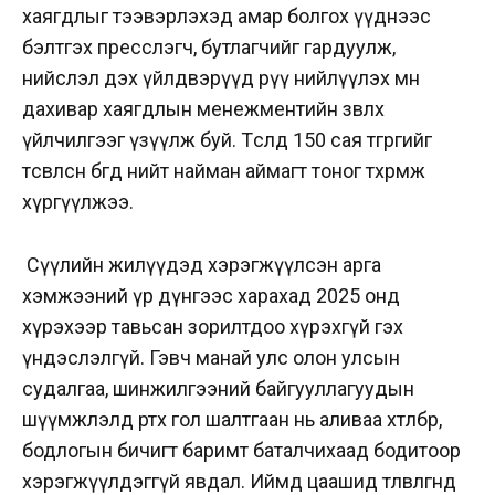
хаягдлыг тээвэрлэхэд амар болгох үүднээс
бэлтгэх пресслэгч, бутлагчийг гардуулж,
нийслэл дэх үйлдвэрүүд рүү нийлүүлэх мөн
дахивар хаягдлын менежментийн зөвлөх
үйлчилгээг үзүүлж буй. Төсөлд 150 сая төгрөгийг
төсөвлөсөн бөгөөд нийт найман аймагт тоног төхөөрөмж
хүргүүлжээ.
Сүүлийн жилүүдэд хэрэгжүүлсэн арга
хэмжээний үр дүнгээс харахад 2025 онд
хүрэхээр тавьсан зорилтдоо хүрэхгүй гэх
үндэслэлгүй. Гэвч манай улс олон улсын
судалгаа
,
шинжилгээний байгууллагуудын
шүүмжлэлд өртөх гол шалтгаан нь аливаа хөтөлбөр,
бодлогын бичигт баримт баталчихаад бодитоор
хэрэгжүүлдэггүй явдал. Иймд цаашид төлөвлөгөөнд