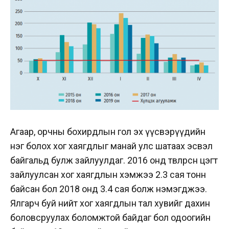
Агаар, орчны бохирдлын гол эх үүсвэрүүдийн
нэг болох хог хаягдлыг манай улс шатаах эсвэл
байгальд булж зайлуулдаг. 2016 онд төвлөрсөн цэгт
зайлуулсан хог хаягдлын хэмжээ 2.3 сая тонн
байсан бол 2018 онд 3.4 сая болж нэмэгджээ.
Ялгарч буй нийт хог хаягдлын тал хувийг дахин
боловсруулах боломжтой байдаг бол одоогийн