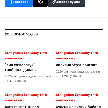
Facebook
X
Холбоос хуулах
ХОЛБОГДОХ МЭДЭЭ
Mongolian Economy 15th
Mongolian Economy 15th
anniversary
anniversary
“Хил хязгааргүй”
Авлигын эсрэг сонголт
салбарын далавч
2026 оны зургаадугаар сарын
29
·
1 мин
уншина
2026 оны долоодугаар сарын 7
·
1 мин
уншина
Mongolian Economy 15th
Mongolian Economy 15th
anniversary
anniversary
Алга ташилтын ард
Хүнсний аюулгүй байдал