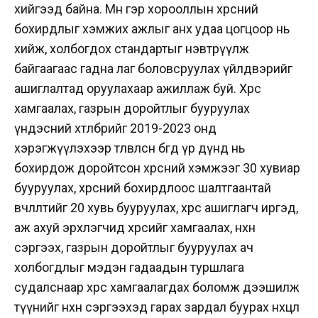
хийгээд байна. Мөн гэр хорооллын хөрсний
бохирдлыг хэмжих ажлыг анх удаа цогцоор нь
хийж, холбогдох стандартыг нэвтрүүлж
байгаагаас гадна лаг боловсруулах үйлдвэрийг
ашиглалтад оруулахаар ажиллаж буй. Хөрс
хамгаалах, газрын доройтлыг бууруулах
үндэсний хөтөлбөрийг 2019-2023 онд
хэрэгжүүлэхээр төлөвлөсөн бөгөөд үр дүнд нь
бохирдож доройтсон хөрсний хэмжээг 30 хувиар
бууруулах, хөрсний бохирдлоос шалтгаантай
өвчлөлтийг 20 хувь бууруулах, хөрс ашиглагч иргэд,
аж ахуй эрхлэгчид хөрсийг хамгаалах, нөхөн
сэргээх, газрын доройтлыг бууруулах ач
холбогдлыг мэдэн гадаадын туршлага
судалснаар хөрс хамгаалагдах боломж дээшилж
түүнийг нөхөн сэргээхэд гарах зардал буурах нөхцөл