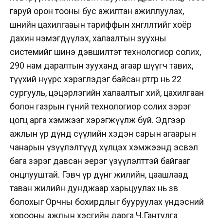
гаруй орон тооны бус ажилтан ажиллуулах,
шөнийн цахилгааын тариффын хөнгөлөлтийг хоёр
дахин нэмэгдүүлэх, халаалтын зуухны
системийг шинэ дэвшилтэт технологиор солих,
290 нам даралтын зууханд агаар шүүгч тавих,
түүхий нүүрс хэрэглэдэг байсан өртгөөр нь 22
сургууль, цэцэрлэгийн халаалтыг хий, цахилгаан
болон газрын гүний технологиор солих зэрэг
цогц арга хэмжээг хэрэгжүүлж буй. Эдгээр
ажлын үр дүнд сүүлийн хэдэн сарын агаарын
чанарын үзүүлэлтүүд хүлцэх хэмжээнд эсвэл
бага зэрэг давсан эерэг үзүүлэлттэй байгааг
онцлууштай. Гэвч үр дүнг жилийн, цаашлаад
таван жилийн дунджаар харьцуулах нь зөв
болохыг Орчны бохирдлыг бууруулах үндэсний
хорооны ажлын хэсгийн дарга Ч.Гантулга