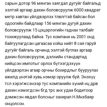
сарын дотор 96 мянган хаягдал дугуйг байгальд
ээлтэй аргаар дахин боловсруулж 6000 квадрат
метр хавтан үйлдвэрлэх төлөвлөгөөтэй байсан бол
одоогийн байдлаар 156 мянган дугуй дахин
боловсруулж 15 цэцэрлэгийн гаднах талбайг
тохижуулаад байна. Тус компани нь 2001 онд
байгуулагдсан цагаасаа хойш нийт 8 сая гаруй
дугуйг байгаль орчинд ээлтэй бутлах аргаар
дахин боловсруулж, дэлхийн стандартад
нийцсэн импотыг орлох бүтээгдэхүүн
үйлдвэрлэн агаар орчны бохирдлыг бууруулах
ажилд үнэтэй хувь нэмэр оруулж буй. Энэхүү
төсөл хэрэгжсэнээр тус компанийн хүний нөөц дөрөв
дахин нэмэгдсэн бөгөөд төрөөс анх удаа бодитоор
дэмжсэн явдал болсныг захирал Н.Мөнхбаяр
онцолсон.