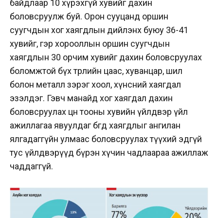
байдлаар 10 хүрэхгүй хувийг дахин
боловсруулж буй. Орон сууцанд оршин
суугчдын хог хаягдлын дийлэнх буюу 36-41
хувийг, гэр хорооллын оршин суугчдын
хаягдлын 30 орчим хувийг дахин боловсруулах
боломжтой бүх төрлийн цаас, хуванцар, шил
болон металл зэрэг хоол, хүнсний хаягдал
эзэлдэг. Гэвч манайд хог хаягдал дахин
боловсруулах цөөн тооны хувийн үйлдвэр үйл
ажиллагаа явуулдаг бөгөөд хаягдлыг ангилан
ялгадаггүйн улмаас боловсруулах түүхий эдгүй
тус үйлдвэрүүд бүрэн хүчин чадлаараа ажиллаж
чаддаггүй.