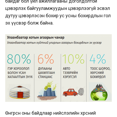
байдаг бол үйл ажиллагааны доголдолтой
цэвэрлэх байгууламжуудын цэвэрлээгүй эсвэл
дутуу цэвэрлэсэн бохир ус усны бохирдлын гол
эх үүсвэр болж байна.
Өнгөрсөн оны байдлаар нийслэлийн хөрсний