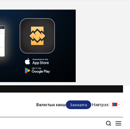
Захиалга
Нэвтрэх
Валютын ханш
|
|