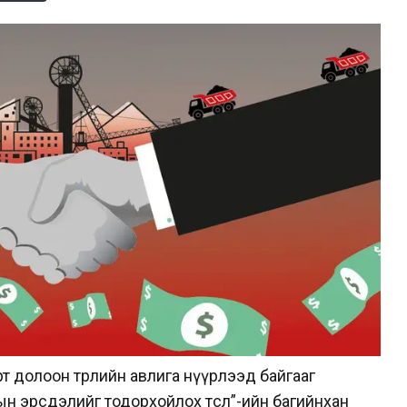
т долоон төрлийн авлига нүүрлээд байгааг
н эрсдэлийг тодорхойлох төсөл”-ийн багийнхан