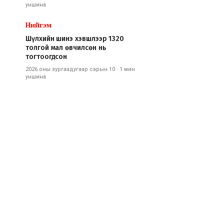
уншина
Нийгэм
Шүлхийн шинэ хэвшлээр 1320
толгой мал өвчилсөн нь
тогтоогдсон
2026 оны зургаадугаар сарын 10
·
1 мин
уншина