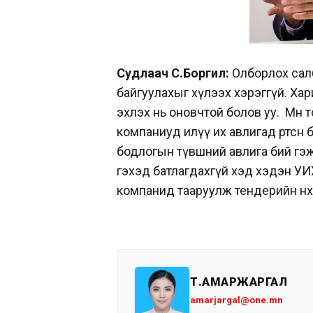
Судлаач С.Боргил:
Олборлох сал
байгуулахыг хүлээх хэрэггүй. Ха
эхлэх нь оновчтой болов уу.
Мөн 
компаниуд илүү их авлигад өртсөн 
бодлогын түвшний авлига бий гэж
гэхэд батлагдахгүй хэд хэдэн УИ
компанид тааруулж тендерийн нөхц
Т.АМАРЖАРГАЛ
amarjargal@one.mn