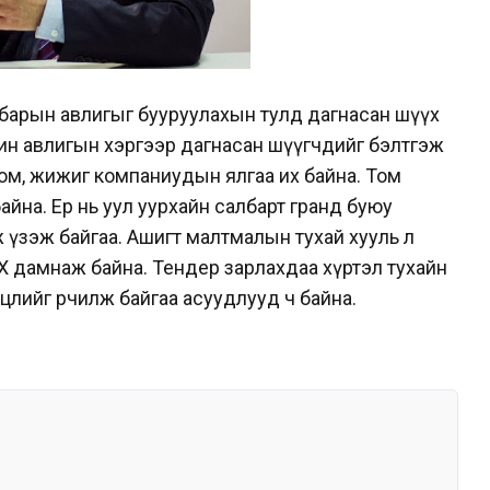
барын авлигыг бууруулахын тулд дагнасан шүүх
рин авлигын хэргээр дагнасан шүүгчдийг бэлтгэж
том, жижиг компаниудын ялгаа их байна. Том
байна. Ер нь уул уурхайн салбарт гранд буюу
 үзэж байгаа. Ашигт малтмалын тухай хууль л
Х дамнаж байна. Тендер зарлахдаа хүртэл тухайн
өлийг өөрчилж байгаа асуудлууд ч байна.