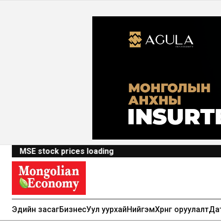
MSE stock prices loading
Эдийн засаг
Бизнес
Уул уурхай
Нийгэм
Хөрөнгө оруулалт
Да