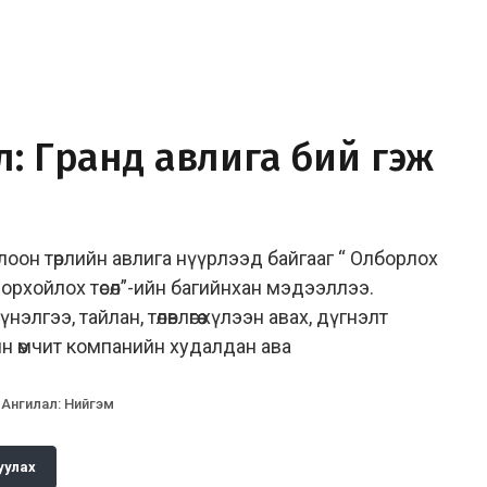
л: Гранд авлига бий гэж
оон төрлийн авлига нүүрлээд байгааг “ Олборлох
рхойлох төсөл”-ийн багийнхан мэдээллээ.
үнэлгээ, тайлан, төлөвлөгөө хүлээн авах, дүгнэлт
ийн өмчит компанийн худалдан ава
Ангилал
:
Нийгэм
уулах