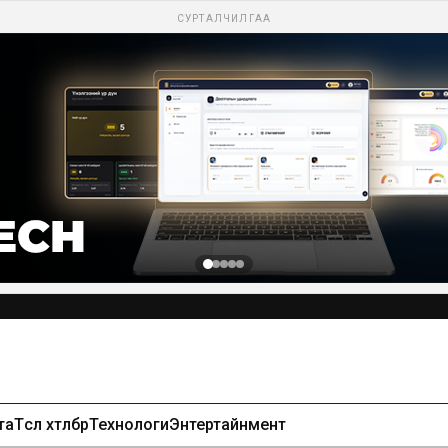
СУРТАЛЧИЛГАА
та
Төсөл хөтөлбөр
Технологи
Энтертайнмент