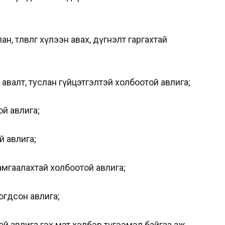
лан, төлөвлөгөө хүлээн авах, дүгнэлт гаргахтай
 авалт, туслан гүйцэтгэлтэй холбоотой авлига;
ой авлига;
ой авлига;
амгаалахтай холбоотой авлига;
огдсон авлига;
й авлига гэх мэт хэлбэр түгээмэл байгаа аж.