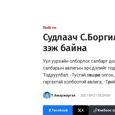
Нийгэм
Судлаач С.Борги
үзэж байна
Уул уурхайн олборлох салбарт дол
салбарын авлигын эрсдэлийг тодо
Тодруулбал: -Тусгай зөвшөөрөл олгох, 
гаргахтай холбоотой авлига; -Төр
Т.Амаржаргал
·
2021-09-21 03:29:00
·
Facebook
X
Холбоос х