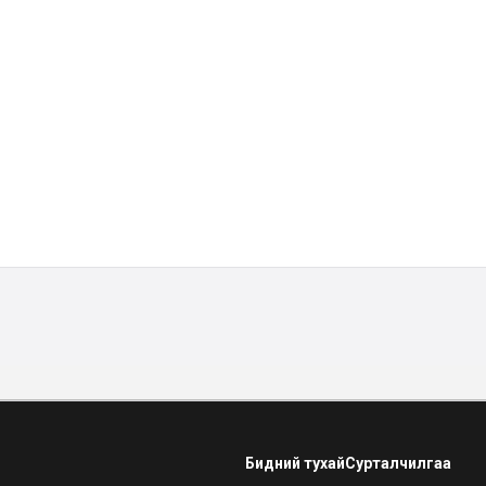
Бидний тухай
Сурталчилгаа