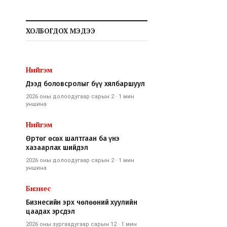
ХОЛБОГДОХ МЭДЭЭ
Нийгэм
Дээд боловсролыг бүү хялбаршуул
2026 оны долоодугаар сарын 2
·
1 мин
уншина
Нийгэм
Өртөг өсөх шалтгаан ба үнэ
хазаарлах шийдэл
2026 оны долоодугаар сарын 2
·
1 мин
уншина
Бизнес
Бизнесийн эрх чөлөөний хуулийн
цаадах эрсдэл
2026 оны зургаадугаар сарын 12
·
1 мин