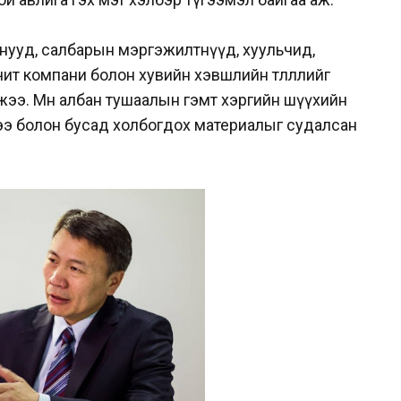
нууд, салбарын мэргэжилтнүүд, хуульчид,
өмчит компани болон хувийн хэвшлийн төлөөллийг
жээ. Мөн албан тушаалын гэмт хэргийн шүүхийн
э болон бусад холбогдох материалыг судалсан