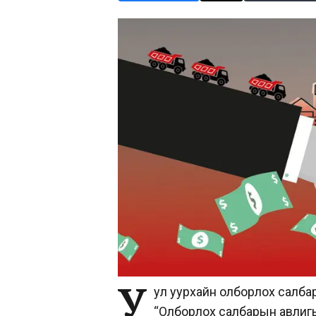
У
ул уурхайн олборлох салбар
“
Олборлох салбарын авлигы