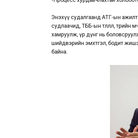
Энэхүү судалгаанд АТГ-ын ажилт
судлаачид, ТББ-ын төлөөлөл, төрийн 
хамруулж, үр дүнг нь боловсруул
шийдвэрийн эмхтгэл, бодит жишэ
байна.