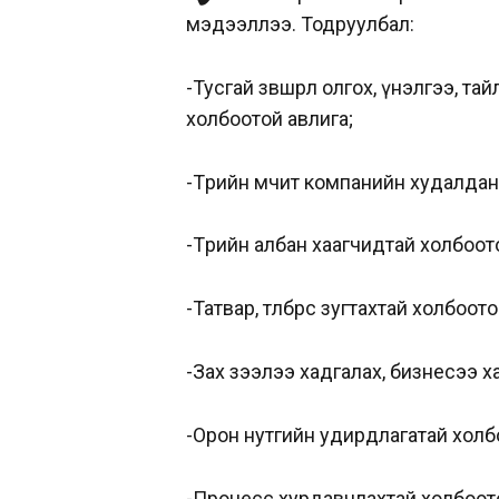
мэдээллээ.
Тодруулбал:
-Тусгай зөвшөөрөл олгох, үнэлгээ, тай
холбоотой авлига;
-Төрийн өмчит компанийн худалдан
-Төрийн албан хаагчидтай холбоот
-Татвар, төлбөрөөс зугтахтай холбоот
-Зах зээлээ хадгалах, бизнесээ х
-Орон нутгийн удирдлагатай холб
-Процесс хурдавчлахтай холбоото