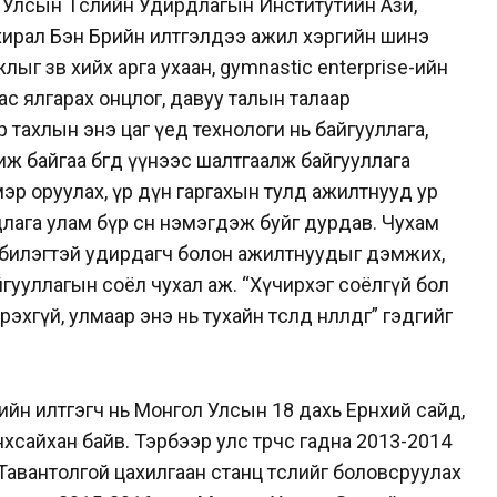
 Улсын Төслийн Удирдлагын Институтийн Ази,
хирал Бэн Брийн илтгэлдээ ажил хэргийн шинэ
ыг зөв хийх арга ухаан, gymnastic enterprise-ийн
с ялгарах онцлог, давуу талын талаар
р тахлын энэ цаг үед технологи нь байгууллага,
ж байгаа бөгөөд үүнээс шалтгаалж байгууллага
эмэр оруулах, үр дүн гаргахын тулд ажилтнууд ур
ага улам бүр өсөн нэмэгдэж буйг дурдав. Чухам
с билэгтэй удирдагч болон ажилтнуудыг дэмжих,
гууллагын соёл чухал аж. “Хүчирхэг соёлгүй бол
гүй, улмаар энэ нь тухайн төсөлд нөлөөлдөг” гэдгийг
йн илтгэгч нь Монгол Улсын 18 дахь Ерөнхий сайд,
нхсайхан байв. Тэрбээр улс төрчөөс гадна 2013-2014
авантолгой цахилгаан станц төслийг боловсруулах