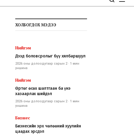
ХОЛБОГДОХ МЭДЭЭ
Нийгэм
Дээд боловсролыг бүү хялбаршуул
2026 оны долоодугаар сарын 2
·
1 мин
уншина
Нийгэм
Өртөг өсөх шалтгаан ба үнэ
хазаарлах шийдэл
2026 оны долоодугаар сарын 2
·
1 мин
уншина
Бизнес
Бизнесийн эрх чөлөөний хуулийн
цаадах эрсдэл