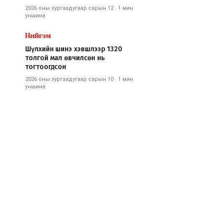
2026 оны зургаадугаар сарын 12
·
1 мин
уншина
Нийгэм
Шүлхийн шинэ хэвшлээр 1320
толгой мал өвчилсөн нь
тогтоогдсон
2026 оны зургаадугаар сарын 10
·
1 мин
уншина