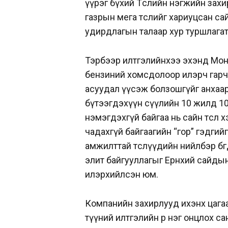
үүрэг бүхий Төслийн нэгжийн зах
газрын мега төслийг хариуцсан с
удирдлагын талаар хур туршлагат
Тэрбээр илтгэлийнхээ эхэнд Монго
бензиний хомсдолоор илэрч гарч и
асуудал үүсэж болзошгүйг анхаа
бүтээгдэхүүн сүүлийн 10 жилд 10
нэмэгдэхгүй байгаа нь сайн төсөл х
чадахгүй байгаагийн “гор” гэдгийг 
амжилттай төслүүдийн нийлбэр бөг
элит байгууллагыг Ерөнхий сайды
илэрхийлсэн юм.
Компанийн захирлууд ихэнх цагаа 
түүний илтгэлийн өөр нэг онцлох са