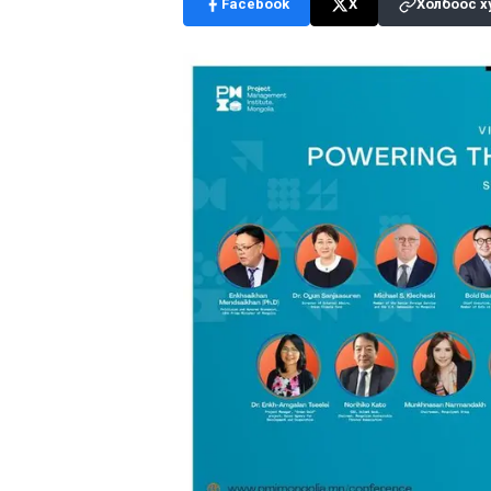
Facebook
X
Холбоос х