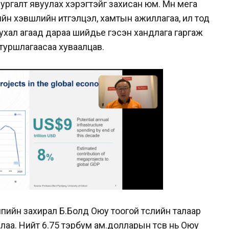
ргалт явуулах хэрэгтэйг захисан юм. Мөн мега
ийн хэвшлийн итгэлцэл, хамтын ажиллагаа, ил тод
чухал агаад дараа шийдье гэсэн хандлага гаргаж
туршлагаасаа хуваалцав.
пийн захирал Б.Болд Оюу тоогой төслийн талаар
аа. Нийт 6.75 тэрбум ам.долларын төсөв нь Оюу