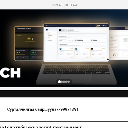
СУРТАЛЧИЛГАА
та
Төсөл хөтөлбөр
Технологи
Энтертайнмент