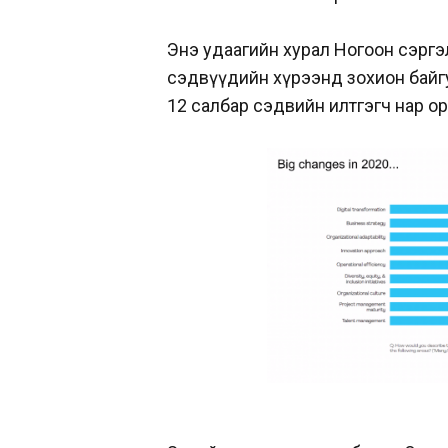
Энэ удаагийн хурал Ногоон сэргэл
сэдвүүдийн хүрээнд зохион байгуул
12 салбар сэдвийн илтгэгч нар о