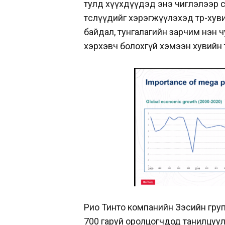
тулд хүүхдүүдэд энэ чиглэлээр су
төслүүдийг хэрэгжүүлэхэд төр-хув
байдал, тунгалагийн зарчим нэн 
хэрхэвч болохгүй хэмээн хувийн 
Рио Тинто компанийн Зэсийн груп
700 гаруй оролцогчдод танилцуулл