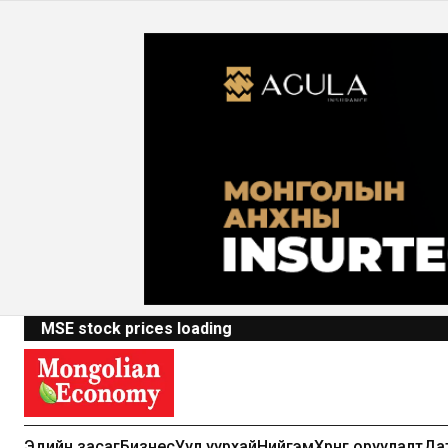
MSE stock prices loading
Эдийн засаг
Бизнес
Уул уурхай
Нийгэм
Хөрөнгө оруулалт
Да