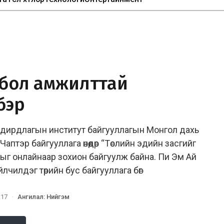
 бол амжилттай
бэр
 удирдлагын институт байгууллагын Монгол дахь
птэр байгууллага өнөөдөр “Төслийн эдийн засгийг
лыг онлайнаар зохион байгуулж байна. Пи Эм Ай
чилдэг төрийн бус байгууллага бөг
:17
·
Ангилал
:
Нийгэм