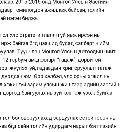
ирлаар, 2015-2016 онд Монгол Улсын Засгийн
айдаар томилогдон ажиллаж байсан, төслийн
ай нэгэн билээ.
л Улс стратеги төлөвлөлтгүй явж ирсэн нь
рж байгаа бөгөөд цаашид бусад салбарт ч ийм
руулав. Түүнчлэн Монгол Улсын дотоодын нийт
-12 тэрбум ам.долларт “гацаж”, дорвитой
эрэгжүүлэхгүй, гадаадын хөрөнгө оруулалт татаж
дурдсан юм. Өөрөөр хэлбэл, улс орны хөгжил нь
өөд хөгжингүй зарим улсын жишгээр эдийн засгийн
н дэргэд байгуулах нь зүйтэж гэж үзэж буйгаа
төсөл боловсруулахад зарцуулах ёстой гэсэн нь
наа бөгөөд сайн төслийн удирдагч нарыг бэлтгэхийн