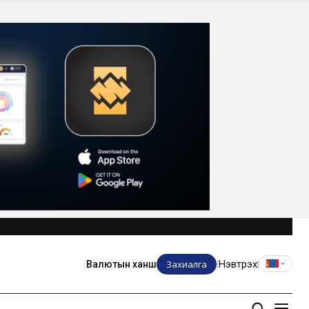
Захиалга
Нэвтрэх
Валютын ханш
|
|