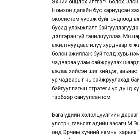
Эхний онцлох илтгэгч болох Олон
Номхон далайн бүс хариуцсан за
экосистем үүсэж буйг онцлоод ажл
бусад уламжлалт байгууллагуудаа
дэлгэрэнгүй танилцууллаа. Мөн ца
ажилтнуудаас илүү хурднаар хөгжи
болон ажиллаж буй төсөлдөө хувь н
чадвараа улам сайжруулах шаардл
ажлаа хийсэн шиг хийдэг, авьяа
ур чадварыг нь сайжруулахад бай
байгууллагын стратеги үр дүнд хүрэх
тэрбээр сануулсан юм.
Бага үдийн хэлэлцүүлгийн дарааги
улстөрч, гавьяат эдийн засагч М.Э
онд Эрчим хүчний яамны харьяа Т