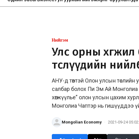
Нийгэм
Улс орны хөгжил
төслүүдийн нийл
АНУ-д төвтэй Олон улсын төслийн
салбар болох Пи Эм Ай Монголиа Ча
хөгжүүлье” олон улсын цахим хур
Монголиа Чаптэр нь гишүүддээ үйл
Mongolian Economy
·
2021-09-24 05:02