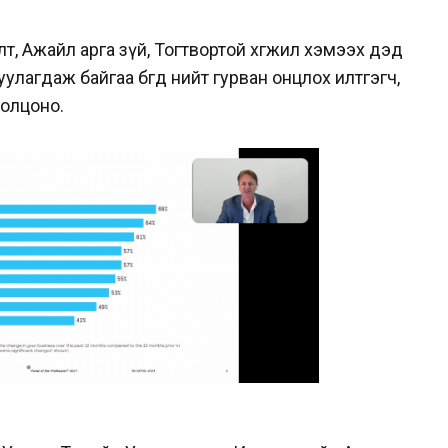
т, Ажайл арга зүй, Тогтвортой хөгжил хэмээх дэд
агдаж байгаа бөгөөд нийт гурван онцлох илтгэгч,
ролцоно.