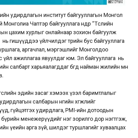
слийн удирдлагын институт байгууллагын Монгол
Монголиа Чаптэр байгууллага өнөөдөр “Төслийн
лсын цахим хурлыг онлайнаар зохион байгуулж
 нь гишүүддээ үйлчилдэг төрийн бус байгууллага
 туршлага, аргачлал, мэргэшлийг Монголдоо
с үйл ажиллагаа явуулдаг юм. Эл байгууллага нь
н салбарт харьяалагддаг бөгөөд найман жилийн өмнө
в.
төслийн эдийн засаг хэмээх үзэл баримтлалыг
удирдлагын салбарын өнөөгийн хөгжлийг
үүд, гүйцэтгэх удирдлага, PMI-ийн дотоодын
 бүрийн менежерүүдийг нэг зорилго дор нэгтгэж,
ийн үеийн арга зүй, шилдэг туршлагийг хуваалцах