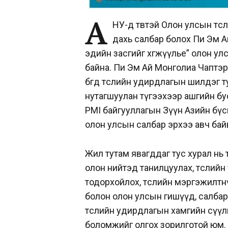
А
НУ-д төвтэй Олон улсын тө
дахь салбар болох Пи Эм Ай 
эдийн засгийг хөгжүүлье” олон у
байна. Пи Эм Ай Монголиа Чаптэр
бөгөөд төслийн удирдлагын шилдэг
нутагшуулан түгээхээр ашгийн бу
PMI байгууллагын Зүүн Азийн бүсий
олон улсын салбар эрхээ авч бай
Жил тутам явагддаг тус хурал нь 
олон нийтэд танилцуулах, төслийн 
тодорхойлох, төслийн мэргэжилтн
болон олон улсын гишүүд, салбар
төслийн удирдлагын хамгийн сүүл
боломжийг олгох зорилготой юм.