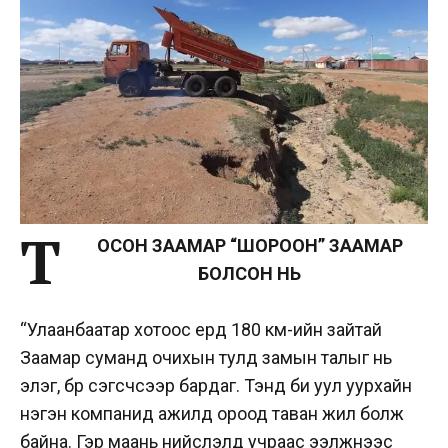
Т
ОСОН ЗААМАР “ШОРООН” ЗААМАР
БОЛСОН НЬ
“Улаанбаатар хотоос ердөө 180 км-ийн зайтай
Заамар суманд очихын тулд замын талыг нь
элэг, бөөрөө сэгсчсээр бардаг. Тэнд би уул уурхайн
нэгэн компанид ажилд ороод таван жил болж
байна. Гэр маань нийслэлд учраас ээлжнээс