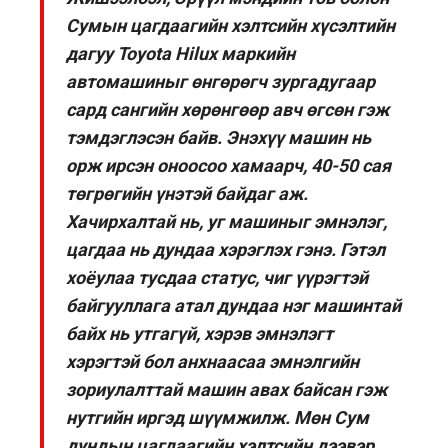
Сумын цагдаагийн хэлтсийн хүсэлтийн
дагуу Toyota Hilux маркийн
автомашиныг өнгөрөгч зургадугаар
сард сангийн хөрөнгөөр авч өгсөн гэж
тэмдэглэсэн байв. Энэхүү машин нь
орж ирсэн оноосоо хамаарч, 40-50 сая
төгрөгийн үнэтэй байдаг аж.
Хачирхалтай нь, уг машиныг эмнэлэг,
цагдаа нь дундаа хэрэглэх гэнэ. Гэтэл
хоёулаа тусдаа статус, чиг үүрэгтэй
байгууллага атал дундаа нэг машинтай
байх нь утгагүй, хэрэв эмнэлэгт
хэрэгтэй бол анхнаасаа эмнэлгийн
зориулалттай машин авах байсан гэж
нутгийн иргэд шүүмжилж. Мөн Сум
дундын цагдаагийн хэлтсийн дээвэр