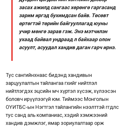
засах ажилд сангаас хөрөнгө гаргасанд
зарим иргэд бухимдсан байв. Төсөвт
өртөгтэй төрийн байгууллагад юуны
учир мөнгө зарав гэж. Энэ мэтчилэн
ухаад байвал ундраад л байхаар олон
асуулт, асуудал хандив даган гарч ирнэ.
Тус сангийнхнаас бидэнд хандивын
зарцуулалтын тайлангаа өгөхийг нийтлэл
нийтлэгдэх эцсийн мөч хүртэл хүсэж, хүлээсэн
боловч ирүүлээгүй юм. Тиймээс Монголын
ОҮИТБС-ын Нэгтгэл тайлангийн нээлттэй өгөгдлөөс
тус санд аль компаниас, хэдий хэмжээний
хандив дэмжлэг, ямар зориулалтаар орж