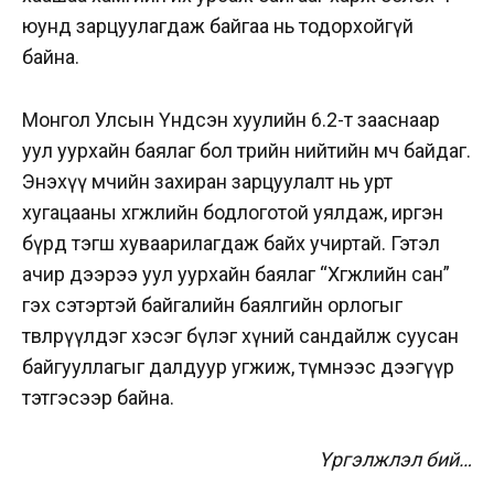
юунд зарцуулагдаж байгаа нь тодорхойгүй
байна.
Монгол Улсын Үндсэн хуулийн 6.2-т зааснаар
уул уурхайн баялаг бол төрийн нийтийн өмч байдаг.
Энэхүү өмчийн захиран зарцуулалт нь урт
хугацааны хөгжлийн бодлоготой уялдаж, иргэн
бүрд тэгш хуваарилагдаж байх учиртай. Гэтэл
ачир дээрээ уул уурхайн баялаг “Хөгжлийн сан”
гэх сэтэртэй байгалийн баялгийн орлогыг
төвлөрүүлдэг хэсэг бүлэг хүний сандайлж суусан
байгууллагыг далдуур угжиж, түмнээс дээгүүр
тэтгэсээр байна.
Үргэлжлэл бий…