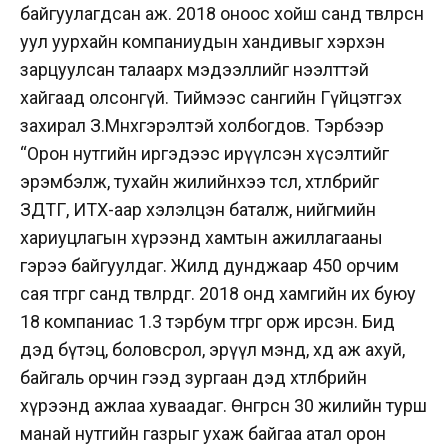
байгуулагдсан аж. 2018 оноос хойш санд төвлөрсөн
уул уурхайн компаниудын хандивыг хэрхэн
зарцуулсан талаарх мэдээллийг нээлттэй
хайгаад олсонгүй. Тиймээс сангийн Гүйцэтгэх
захирал З.Мөнхгэрэлтэй холбогдов. Тэрбээр
“Орон нутгийн иргэдээс ирүүлсэн хүсэлтийг
эрэмбэлж, тухайн жилийнхээ төсөл, хөтөлбөрийг
ЗДТГ, ИТХ-аар хэлэлцэн баталж, нийгмийн
хариуцлагын хүрээнд хамтын ажиллагааны
гэрээ байгуулдаг. Жилд дунджаар 450 орчим
сая төгрөг санд төвлөрдөг. 2018 онд хамгийн их буюу
18 компаниас 1.3 тэрбум төгрөг орж ирсэн. Бид
дэд бүтэц, боловсрол, эрүүл мэнд, хөдөө аж ахуй,
байгаль орчин гээд зургаан дэд хөтөлбөрийн
хүрээнд ажлаа хуваадаг. Өнгөрсөн 30 жилийн турш
манай нутгийн газрыг ухаж байгаа атал орон