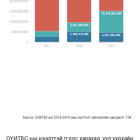
ОҮИТБС-ын нээлттэй өгөгдлөөс харахад, уул уурхайн