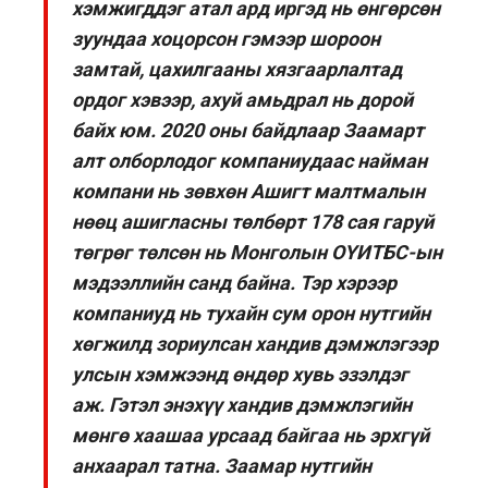
хэмжигддэг атал ард иргэд нь өнгөрсөн
зуундаа хоцорсон гэмээр шороон
замтай, цахилгааны хязгаарлалтад
ордог хэвээр, ахуй амьдрал нь дорой
байх юм. 2020 оны байдлаар Заамарт
алт олборлодог компаниудаас найман
компани нь зөвхөн Ашигт малтмалын
нөөц ашигласны төлбөрт 178 сая гаруй
төгрөг төлсөн нь Монголын ОҮИТБС-ын
мэдээллийн санд байна. Тэр хэрээр
компаниуд нь тухайн сум орон нутгийн
хөгжилд зориулсан хандив дэмжлэгээр
улсын хэмжээнд өндөр хувь эзэлдэг
аж. Гэтэл энэхүү хандив дэмжлэгийн
мөнгө хаашаа урсаад байгаа нь эрхгүй
анхаарал татна. Заамар нутгийн