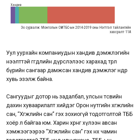
Уул уурхайн компаниудын хандив дэмжлэгийн
нээлттэй өгөгдлийн дүрслэлээс харахад төрөл
бүрийн сангаар дамжсан хандив дэмжлэг өндөр
хувь эзэлж байна.
Сангуудыг дотор нь задалбал, улсын төсвийн
дахин хуваарилалт хийдэг Орон нутгийн хөгжлийн
сан, “Хөгжлийн сан” гэх зохиогүй тодотголтой ТББ
хоёр л байгаа юм. Харин хөрөнгө хүлээн авсан
хэмжээгээрээ “Хөгжлийн сан” гэх өнөөх чамин