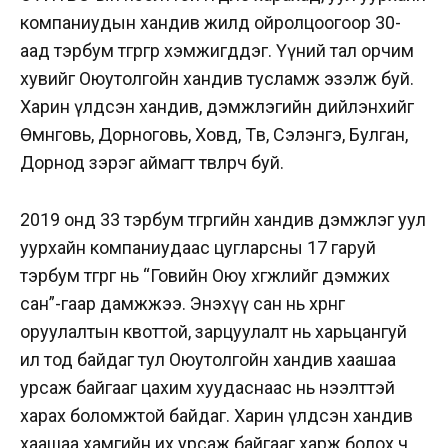
компаниудын хандив жилд ойролцоогоор 30-
аад тэрбум төгрөгөөр хэмжигддэг. Үүний тал орчим
хувийг Оюутолгойн хандив тусламж эзэлж буй.
Харин үлдсэн хандив, дэмжлэгийн дийлэнхийг
Өмнөговь, Дорноговь, Ховд, Төв, Сэлэнгэ, Булган,
Дорнод зэрэг аймагт төвлөрч буй.
2019 онд 33 тэрбум төгрөгийн хандив дэмжлэг уул
уурхайн компаниудаас цугларсны 17 гаруй
тэрбум төгрөг нь “Говийн Оюу хөгжлийг дэмжих
сан”-гаар дамжжээ. Энэхүү сан нь хөрөнгө
оруулалтын квоттой, зарцуулалт нь харьцангуй
ил тод байдаг тул Оюутолгойн хандив хаашаа
урсаж байгааг цахим хуудаснаас нь нээлттэй
харах боломжтой байдаг. Харин үлдсэн хандив
хаашаа хамгийн их урсаж байгааг харж болох ч