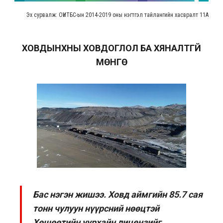
ХОВДЫНХНЫ ХОВДОГЛОЛ БА ХЯНАЛТГҮЙ
МӨНГӨ
Бас нэгэн жишээ. Ховд аймгийн 85.7 сая
тонн чулуун нүүрсний нөөцтэй
Хөшөөтийн уурхайн лицензийг