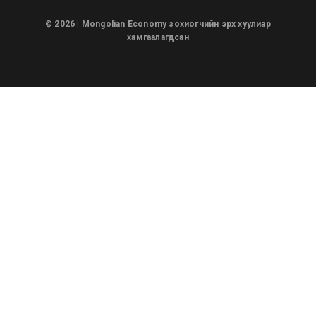
© 2026 | Mongolian Economy зохиогчийн эрх хуулиар
хамгаалагдсан