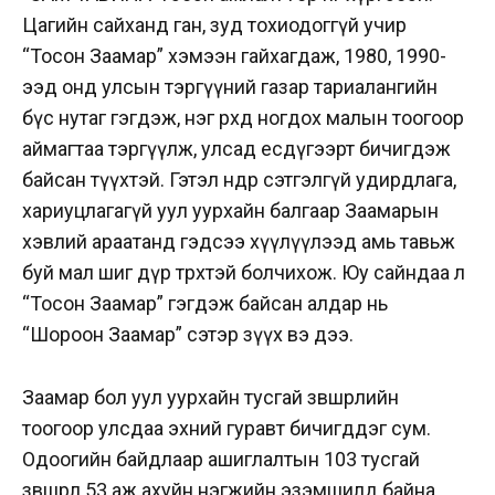
Цагийн сайханд ган, зуд тохиодоггүй учир
“Тосон Заамар” хэмээн гайхагдаж, 1980, 1990-
ээд онд улсын тэргүүний газар тариалангийн
бүс нутаг гэгдэж, нэг өрхөд ногдох малын тоогоор
аймагтаа тэргүүлж, улсад есдүгээрт бичигдэж
байсан түүхтэй. Гэтэл өнөөдөр сэтгэлгүй удирдлага,
хариуцлагагүй уул уурхайн балгаар Заамарын
хэвлий араатанд гэдсээ хүүлүүлээд амь тавьж
буй мал шиг дүр төрхтэй болчихож. Юу сайндаа л
“Тосон Заамар” гэгдэж байсан алдар нь
“Шороон Заамар” сэтэр зүүх вэ дээ.
Заамар бол уул уурхайн тусгай зөвшөөрлийн
тоогоор улсдаа эхний гуравт бичигддэг сум.
Одоогийн байдлаар ашиглалтын 103 тусгай
зөвшөөрөл 53 аж ахуйн нэгжийн эзэмшилд байна.