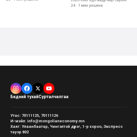
24
·
1 мин
уншина
Бидний тухай
Сурталчилгаа
Утас
:
70111125, 70111126
И-мэйл
:
info@mongolianeconomy.mn
Хаяг
:
Улаанбаатар, Чингэлтэй дүүрэг, 1-р хороо, Экспресс
тауэр 802