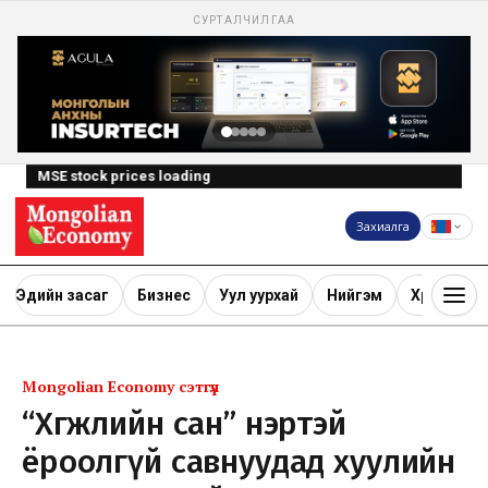
СУРТАЛЧИЛГАА
MSE stock prices loading
Захиалга
Эдийн засаг
Бизнес
Уул уурхай
Нийгэм
Хөрөнгө ору
Mongolian Economy сэтгүүл
“Хөгжлийн сан” нэртэй
ёроолгүй савнуудад хуулийн