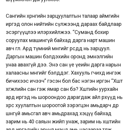
Сангийн хөрөнгийн зарцуулалтын талаар аймгийн
иргэд олон нийтийн сүлжээнд дараах байдлаар
эсэргүүцлээ илэрхийлжээ. “Суманд бохир
соруулах машингүй байхад дарга нарт машин
авч өглөө. Ард түмний мөнгийг өөрсдөд нь зарцуул.
Даргын машин бэлдэхийн оронд эмнэлгийн
унаа авахгүй дээ. Энэ сан үе үеийн дарга нарын
халаасны мөнгийг бэлддэг. Хахууль өгчихөөд ингэж
бичихээс ичээч” гэсэн бол бас нэгэн иргэн “Хөшөөт
хөгжлийн сан гэж ямар сан бэ? Xөшөөтийн уурхайн
ард иргэд нь шороондоо дарагдаж айл өрхүүд нь
хөрс хуулалтын шороотой зэрэгцэн амьдарч өдөр
шөнөгүй амьсгал авч амьдрахад хэцүү байхад
зарим нь 40 саяын жийп унаж, зарим нь хөшөөтийн
ард иргэдийн эрүүл мэнд амь насаараа төлж