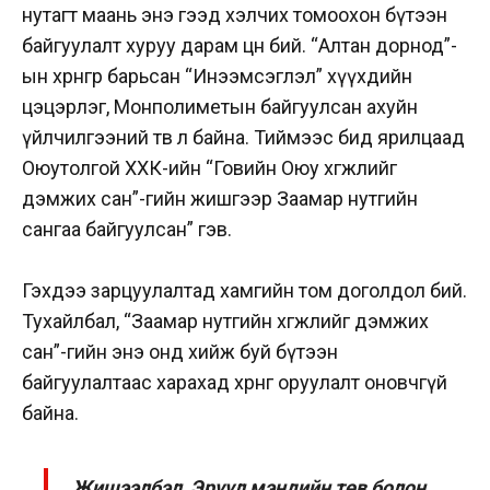
нутагт маань энэ гээд хэлчих томоохон бүтээн
байгуулалт хуруу дарам цөөн бий. “Алтан дорнод”-
ын хөрөнгөөр барьсан “Инээмсэглэл” хүүхдийн
цэцэрлэг, Монполиметын байгуулсан ахуйн
үйлчилгээний төв л байна. Тиймээс бид ярилцаад
Оюутолгой ХХК-ийн “Говийн Оюу хөгжлийг
дэмжих сан”-гийн жишгээр Заамар нутгийн
сангаа байгуулсан” гэв.
Гэхдээ зарцуулалтад хамгийн том доголдол бий.
Тухайлбал, “Заамар нутгийн хөгжлийг дэмжих
сан”-гийн энэ онд хийж буй бүтээн
байгуулалтаас харахад хөрөнгө оруулалт оновчгүй
байна.
Жишээлбэл, Эрүүл мэндийн төв болон