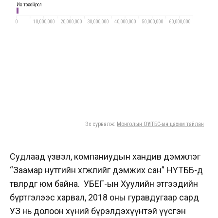
Судлаад үзвэл, компаниудын хандив дэмжлэг
“Заамар нутгийн хөгжлийг дэмжих сан” НҮТББ-д
төвлөрдөг юм байна. УБЕГ-ын Хуулийн этгээдийн
бүртгэлээс харвал, 2018 оны гуравдугаар сард
УЗ нь долоон хүний бүрэлдэхүүнтэй үүсгэн