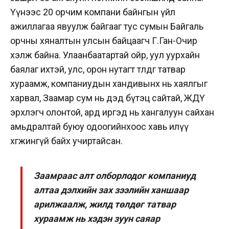
Үүнээс 20 орчим компани байнгын үйл
ажиллагаа явуулж байгааг тус сумын Байгаль
орчны хяналтын улсын байцаагч Г.Ган-Очир
хэлж байна. Улаанбаатартай ойр, уул уурхайн
баялаг ихтэй, улс, орон нутагт төлдөг татвар
хураамж, компаниудын хандивынх нь хаялгыг
харвал, Заамар сум нь дэд бүтэц сайтай, ЖДҮ
эрхлэгч олонтой, ард иргэд нь хангалуун сайхан
амьдралтай буюу одоогийнхоос хавь илүү
хөгжингүй байх учиртайсан.
Заамраас алт олборлодог компаниуд
алтаа дэлхийн зах зээлийн ханшаар
арилжаалж, жилд төлдөг татвар
хураамж нь хэдэн зуун саяар