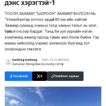
дэнс хэрэгтэй-1
ТОСОН ЗААМАР “ШОРООН” ЗААМАР БОЛСОН НЬ
“Улаанбаатар хотоос ердөө 180 км-ийн зайтай
Заамар суманд очихын тулд замын талыг нь элэг,
бөөрөө сэгсчсээр бардаг. Тэнд би уул уурхайн нэгэн
компанид ажилд ороод таван жил болж байна. Гэр
маань нийслэлд учраас ээлжнээс буугаад хот
хоорондын таксига
tselmeg tselmeg
·
2021-10-12 08:04:32
·
Ангилал
:
Mongolian Economy сэтгүүл
Facebook
X
Холбоос хуулах