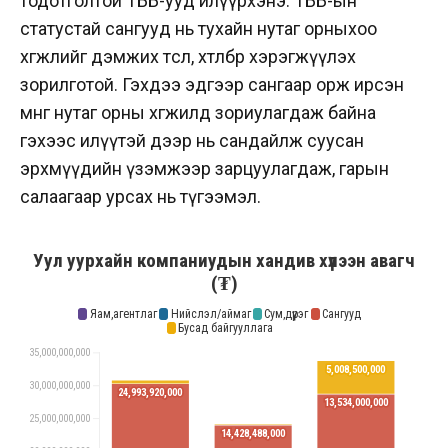
тодотголтой ТББ-ууд илүүрхэнэ. ТББ-ын
статустай сангууд нь тухайн нутаг орныхоо
хөгжлийг дэмжих төсөл, хөтөлбөр хэрэгжүүлэх
зорилготой. Гэхдээ эдгээр сангаар орж ирсэн
мөнгө нутаг орны хөгжилд зориулагдаж байна
гэхээс илүүтэй дээр нь сандайлж суусан
эрхмүүдийн үзэмжээр зарцуулагдаж, гарын
салаагаар урсах нь түгээмэл.