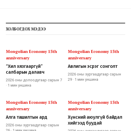
ХОЛБОГДОХ МЭДЭЭ
Mongolian Economy 15th
Mongolian Economy 15th
anniversary
anniversary
“Хил хязгааргүй”
Авлигын эсрэг сонголт
салбарын далавч
2026 оны зургаадугаар сарын
29
·
1 мин
уншина
2026 оны долоодугаар сарын 7
·
1 мин
уншина
Mongolian Economy 15th
Mongolian Economy 15th
anniversary
anniversary
Алга ташилтын ард
Хүнсний аюулгүй байдал
хийгээд буудай
2026 оны зургаадугаар сарын
26
·
1 мин
уншина
2026 оны зургаадугаар сарын