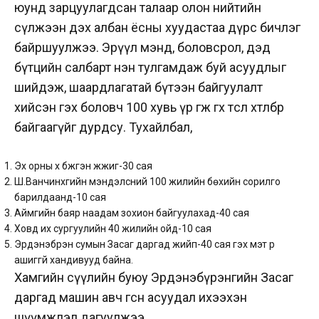
юунд зарцуулагдсан талаар олон нийтийн
сүлжээн дэх албан ёсны хуудастаа дүрс бичлэг
байршуулжээ. Эрүүл мэнд, боловсрол, дэд
бүтцийн салбарт нэн тулгамдаж буй асуудлыг
шийдэж, шаардлагатай бүтээн байгуулалт
хийсэн гэх боловч 100 хувь үр өгөөжөө өгөх төсөл хөтөлбөр
байгаагүйг дурдсу. Тухайлбал,
Эх орны хүү бүжгэн жүжиг-30 сая
Ш.Ванчинхүүгийн мэндэлсний 100 жилийн бөхийн сорилго
барилдаанд-10 сая
Аймгийн баяр наадам зохион байгуулахад-40 сая
Ховд их сургуулийн 40 жилийн ойд-10 сая
Эрдэнэбүрэн сумын Засаг даргад жийп-40 сая гэх мэт үр
ашиггүй хандивууд байна.
Хамгийн сүүлийн буюу Эрдэнэбүрэнгийн Засаг
даргад машин авч өгсөн асуудал ихээхэн
шүүмжлэл дагуулжээ.