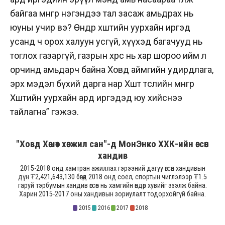
байгаа мөнгөөр нэгэндээ тал засаж амьдрах нь
юуны учир вэ? Өнөөдөр хөшөөтийн уурхайн иргэд
усанд ч орох халуун усгүй, хүүхэд багачууд нь
тоглох газаргүй, газрын хөрс нь хар шороо ийм л
орчинд амьдарч байна Xовд аймгийн удирдлага,
эрх мэдэл бүхий дарга нар Xөшөөт төслийн мөнгөөр
Хөшөөтийн уурхайн ард иргэдэд юу хийснээ
тайлагна” гэжээ.