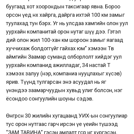
буугаад хот хоорондын таксигаар явна. Бороо
орсон үед өнөөх хайрга, дайрга ихтэй 100 км замыг
туулахад тун бэрх. Уг нь улсдаа хамгийн олон уул
уурхайн компанитай орон нутаг шүү дээ. Гэтэл
өдий олон жил 100-хан км шороон замыг яагаад
хуччихаж болдоггүйг гайхах юм” хэмээн Төв
аймгийн Заамар суманд олборлолт хийдэг уул
уурхайн компанид ажилладаг, 34 настай Т
хэмээх залуу (нэр, компаниа нууцлахыг хүсэв)
ярив. Түүнд тулгарсан энэ асуудал нь яг
үнэндээ заамарчуудын хувьд улиг болсон, нэг
ёсондоо сонгуулийн шоуны сэдэв.
Өнгөрсөн 30 жилийн хугацаанд УИХ-ын сонгуулиар
тус орон нутгаас гарч ирсэн үе үеийн түшээд
“ЗАМ ТАВИНА” гэсэн амлалт өгсөөр өнөөг хүргэсэн.