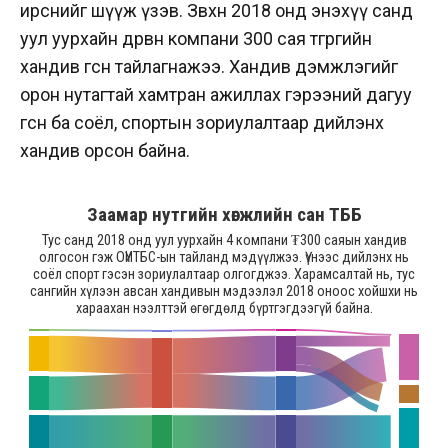
ирснийг шүүж үзэв. Зөвхөн 2018 онд энэхүү санд
уул уурхайн дөрвөн компани 300 сая төгрөгийн
хандив өгснөө тайлагнажээ. Хандив дэмжлэгийг
орон нутагтай хамтран ажиллах гэрээний дагуу
өгсөн ба соёл, спортын зориулалтаар дийлэнх
хандив орсон байна.