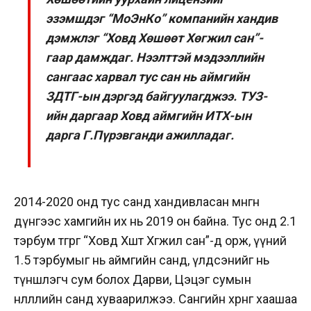
эзэмшдэг “МоЭнКо” компанийн хандив
дэмжлэг “Ховд Хөшөөт Хөгжил сан”-
гаар дамждаг. Нээлттэй мэдээллийн
сангаас харвал тус сан нь аймгийн
ЗДТГ-ын дэргэд байгуулагджээ. ТУЗ-
ийн даргаар Ховд аймгийн ИТХ-ын
дарга Г.Пүрэвганди ажилладаг.
2014-2020 онд тус санд хандивласан мөнгөн
дүнгээс хамгийн их нь 2019 он байна. Тус онд 2.1
тэрбум төгрөг “Ховд Хөшөөт Хөгжил сан”-д орж, үүний
1.5 тэрбумыг нь аймгийн санд, үлдсэнийг нь
түншлэгч сум болох Дарви, Цэцэг сумын
нөлөөллийн санд хуваарилжээ. Сангийн хөрөнгө хаашаа