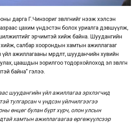
ны дарга Г.Чинзориг зөвлөгөөнийг нээж хэлсэн
газраас цахим үндэстэн болох уриалга дэвшүүлж,
 шилжилтийг эрчимтэй хийж байна. Шуудангийн
т хийж, салбар хоорондын хамтын ажиллагааг
 үйл ажиллагааны мөрдөлт, шууданчийн хувийн
лах, цаашдын зорилгоо тодорхойлоход эл зөвлөгөөн
лтэй байна” гэлээ.
аас шуудангийн үйл ажиллагаа эрхлэгчид
тэй тулгарсан ч үндсэн үйлчилгээгээ
ны өнцөг булан бүрт хүрч, олон улсын
удтай хамтын ажиллагаагаа өргөжүүлсээр