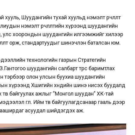
 хууль, Шуудангийн тухай хуульд нэмэлт өөрчлөлт
уулиудын нэмэлт өөрчлөлтийн хүрээнд шуудангийн
эм, улс хоорондын шуудангийн илгээмжийг хилээр
члөлт орж, стандартуудыг шинэчлэн баталсан юм.
 мэдээллийн технологийн газрын Стратегийн
 З.Гантогоо шуудангийн салбарт төрөөс баримтлах
өн тэрбээр олон улсын буухиа шуудангийн
ын хүрээнд Хөшигийн хөндийн шинэ нисэх буудалд
 төв байгуулах ажлыг “Монгол шуудан” ХК-тай
эдээлэл өглөө. Ийм төв байгуулагдсанаар гааль дээр
дааширдаг асуудал шийдэгдэх аж.