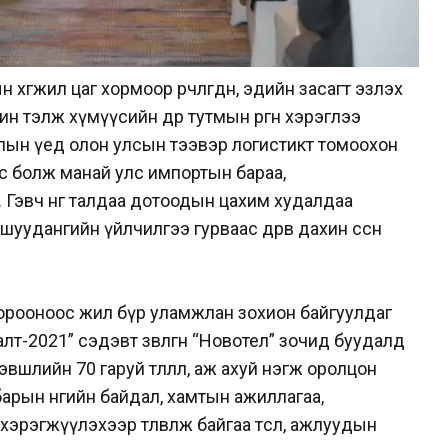
өгжил цаг хормоор өөрчлөгдөн, эдийн засагт эзлэх
жин тэлж хүмүүсийн өдөр тутмын өргөн хэрэглээ
лын үед олон улсын тээвэр логистикт томоохон
аас болж манай улс импортын бараа,
Гэвч нөгөө талдаа дотоодын цахим худалдаа
уудангийн үйлчилгээ гурваас дөрөв дахин өссөн
орооноос жил бүр уламжлан зохион байгуулдаг
-2021” сэдэвт зөвлөгөөн “Новотел” зочид буудалд
 хэвшлийн 70 гаруй төлөөлөл, аж ахуй нэгж оролцон
рын өнөөгийн байдал, хамтын ажиллагаа,
эрэгжүүлэхээр төлөвлөж байгаа төсөл, ажлуудын