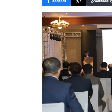
Facebook
X
Холбоос х