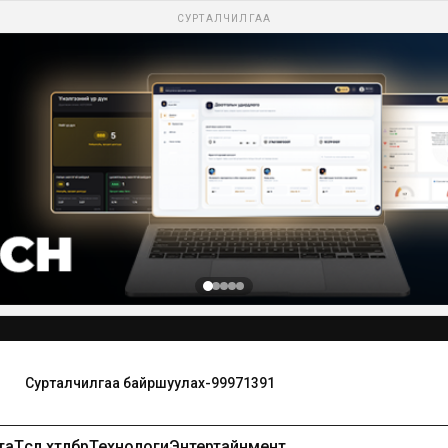
СУРТАЛЧИЛГАА
та
Төсөл хөтөлбөр
Технологи
Энтертайнмент