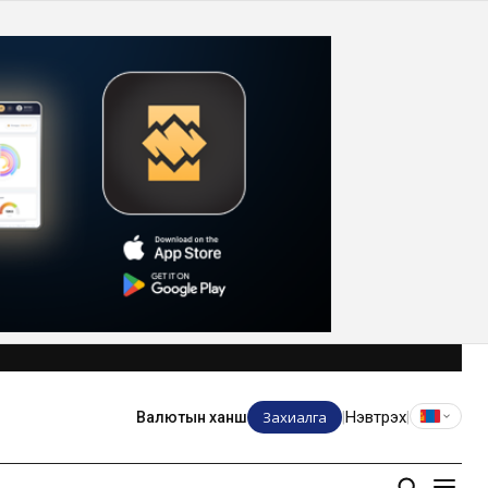
Захиалга
Нэвтрэх
Валютын ханш
|
|