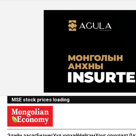
MSE stock prices loading
Эдийн засаг
Бизнес
Уул уурхай
Нийгэм
Хөрөнгө оруулалт
Да