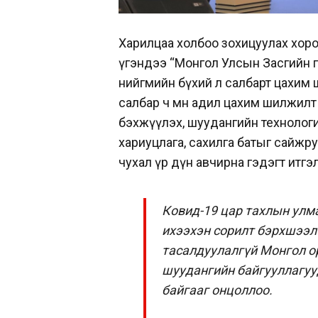
Харилцаа холбоо зохицуулах хороо
үгэндээ “Монгол Улсын Засгийн 
нийгмийн бүхий л салбарт цахим
салбар ч мөн адил цахим шилжил
бэхжүүлэх, шуудангийн технологи
хариуцлага, сахилга батыг сайжруу
чухал үр дүн авчирна гэдэгт итгэ
Ковид-19 цар тахлын улм
ихээхэн сорилт бэрхшээл
тасалдуулалгүй Монгол ор
шуудангийн байгууллагу
байгааг онцоллоо.