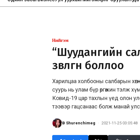
Нийгэм
“Шуудангийн са
зөвлөгөөн боллоо
Харилцаа холбооны салбарын хөгжил
суурь нь улам бүр өргөжин тэлж хүм
Ковид-19 цар тахлын үед олон улс
тээвэр гацсанаас болж манай улс
B Shurenchimeg
·
2021-11-25 03:05:48