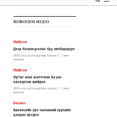
ХОЛБОГДОХ МЭДЭЭ
Нийгэм
Дээд боловсролыг бүү хялбаршуул
2026 оны долоодугаар сарын 2
·
1 мин
уншина
Нийгэм
Өртөг өсөх шалтгаан ба үнэ
хазаарлах шийдэл
2026 оны долоодугаар сарын 2
·
1 мин
уншина
Бизнес
Бизнесийн эрх чөлөөний хуулийн
цаадах эрсдэл