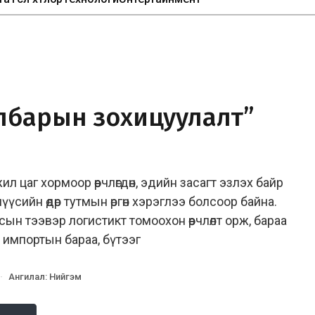
лбарын зохицуулалт”
 цаг хормоор өөрчлөгдөн, эдийн засагт эзлэх байр
үүсийн өдөр тутмын өргөн хэрэглээ болсоор байна.
ын тээвэр логистикт томоохон өөрчлөлт орж, бараа
 импортын бараа, бүтээг
·
Ангилал
:
Нийгэм