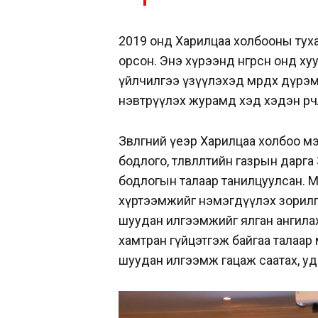
2019 онд Харилцаа холбооны тухай
орсон. Энэ хүрээнд өнгөрсөн онд х
үйлчилгээ үзүүлэхэд мөрдөх дүр
нэвтрүүлэх журамд хэд хэдэн өөр
Зөвлөгөөний үеэр Харилцаа холбоо
бодлого, төлөвлөлтийн газрын дарга
бодлогын талаар танилцуулсан. М
хүртээмжийг нэмэгдүүлэх зорилг
шуудан илгээмжийг ялган ангилах
хамтран гүйцэтгэж байгаа талаар м
шуудан илгээмж гацаж саатах, у