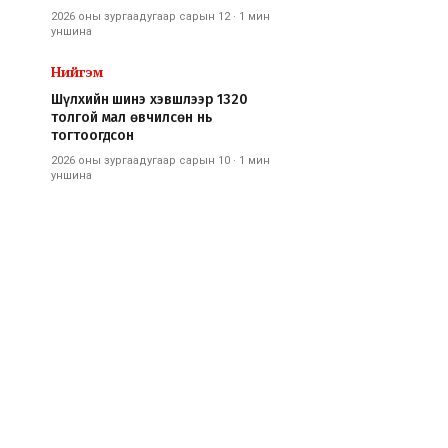
2026 оны зургаадугаар сарын 12
·
1 мин
уншина
Нийгэм
Шүлхийн шинэ хэвшлээр 1320
толгой мал өвчилсөн нь
тогтоогдсон
2026 оны зургаадугаар сарын 10
·
1 мин
уншина