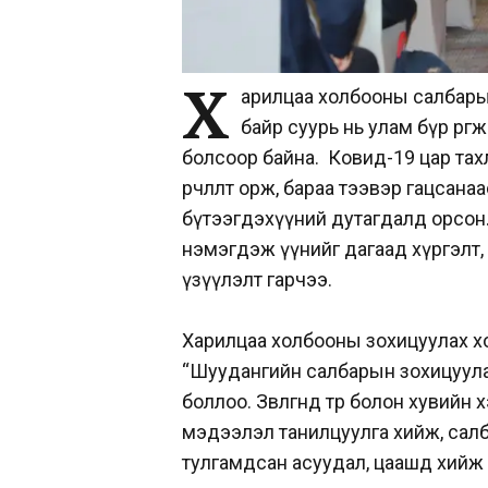
Х
арилцаа холбооны салбарын х
байр суурь нь улам бүр өргө
болсоор байна. Ковид-19 цар тах
өөрчлөлт орж, бараа тээвэр гацсан
бүтээгдэхүүний дутагдалд орсон. 
нэмэгдэж үүнийг дагаад хүргэлт, ш
үзүүлэлт гарчээ.
Харилцаа холбооны зохицуулах х
“Шуудангийн салбарын зохицуулалт
боллоо. Зөвлөгөөнд төр болон хувийн
мэдээлэл танилцуулга хийж, салба
тулгамдсан асуудал, цаашд хийж х