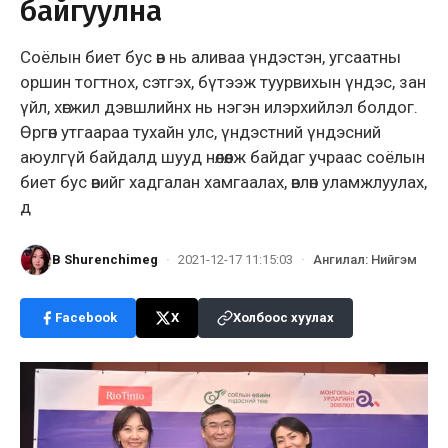
байгуулна
Соёлын биет бус өв нь аливаа үндэстэн, угсаатны
оршин тогтнох, сэтгэх, бүтээж туурвихын үндэс, зан
үйл, хөгжил дэвшлийнх нь нэгэн илэрхийлэл болдог.
Өргөн утгаараа тухайн улс, үндэстний үндэсний
аюулгүй байдалд шууд нөлөөлж байдаг учраас соёлын
биет бус өвийг хадгалан хамгаалах, өвлөн уламжлуулах,
д
B Shurenchimeg
·
2021-12-17 11:15:03
·
Ангилал
:
Нийгэм
Facebook
X
Холбоос хуулах