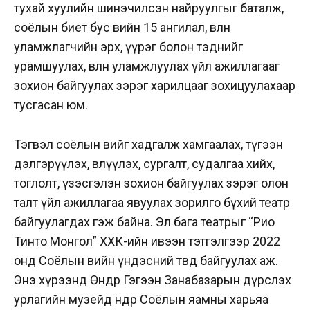
тухай хуулийн шинэчилсэн найруулгыг баталж,
соёлын биет бус өвийн 15 ангилал, өвлөн
уламжлагчийн эрх, үүрэг болон тэднийг
урамшуулах, өвлөн уламжлуулах үйл ажиллагааг
зохион байгуулах зэрэг харилцааг зохицуулахаар
тусгасан юм.
Тэгвэл соёлын өвийг хадгалж хамгаалах, түгээн
дэлгэрүүлэх, өвлүүлэх, сургалт, судалгаа хийх,
тоглолт, үзэсгэлэн зохион байгуулах зэрэг олон
талт үйл ажиллагаа явуулах зорилго бүхий театр
байгуулагдах гэж байна. Эл бага театрыг “Рио
Тинто Монгол” ХХК-ийн ивээн тэтгэлгээр 2022
онд Соёлын өвийн үндэсний төвд байгуулах аж.
Энэ хүрээнд Өндөр Гэгээн Занабазарын дүрслэх
урлагийн музейд өнөөдөр Соёлын яамны харьяа