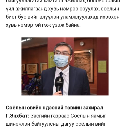
байгууллагатай хамтарч ажиллах, боловсролын
үйл ажиллагаанд хувь нэмрээ оруулах, соёлын
биет бус өвийг өвлүүлэн уламжлуулахад ихээхэн
хувь нэмэртэй гэж үзэж байна.
Соёлын өвийн үндэсний төвийн захирал
Г.Энхбат:
Засгийн газраас Соёлын яамыг
шинэчлэн байгуулсны дагуу соёлын өвийг