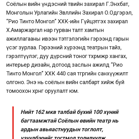
Соёлын өвийн үндэсний төвийн захирал Г.Энхбат,
Монголын Урлагийн Зөвлөлийн Захирал О.Одгэрэл,
“Рио Тинто Монгол” ХХК-ийн Гүйцэтгэх захирал
Х.Амаржаргал нар гурван талт хамтын
ажиллагааны ивээн тэтгэлэгийн гэрээнд гарын
үсэг зурлаа. Гэрээний хүрээнд театрын тайз,
гэрэлтүүлэг, дуу дүрсний тоног төхөөрөмжөөр хангах,
интерьер дизайн, дотоод заслын ажилд “Рио
Тинто Монгол” ХХК 440 сая төгрөгийн санхүүжилт
олгоно. Энэ нь соёлын өвийн салбарт хийж буй
томоохон хөрөнгө оруулалт юм.
Нийт 162 мкв талбай бүхий 100 хүний
багтаамжтай Соёлын өвийн театр нь
ардын авьяастнуудын тоглолт,
үзүүлбэрийг тогтмол толилуулж,