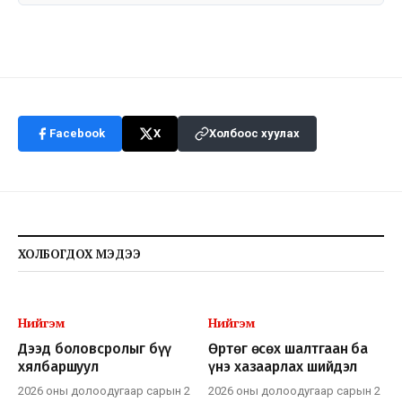
Facebook
X
Холбоос хуулах
ХОЛБОГДОХ МЭДЭЭ
Нийгэм
Нийгэм
Дээд боловсролыг бүү
Өртөг өсөх шалтгаан ба
хялбаршуул
үнэ хазаарлах шийдэл
2026 оны долоодугаар сарын 2
2026 оны долоодугаар сарын 2