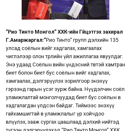
“Рио Тинто Монгол” ХХК-ийн Гүйцэтгэх захирал
Г.Амаржаргал:
“
Рио Тинто” групп дэлхийн 135
улсад соёлын өвийг хадгалах, хамгаалах
чиглэлээр олон төрлийн үйл ажиллагаа явуулдаг.
Энэ удаад Соёлын өвийн үндэсний төвтэй хамтран
биет болон биет бус соёлын өвийг хадгалах,
хамгаалах, дэлгэрүүлэх зорилгоор энэхүү
гэрээнд гарын үсэг зурж байна. Нүүдэлчин соёл
уламжлалтай монголчуудад биет бус соёлын өв
хадгалагдан үлдсэн байдаг. Тиймээс энэхүү
гайхамшигтай өв уламжлалыг үр хойчдоо
өвлүүлэх, зааж сургах цаашлаад дэлхий нийтэд
түгээн дэлгэрүүлэхэд “Рио Тинто Монгол” ХХК