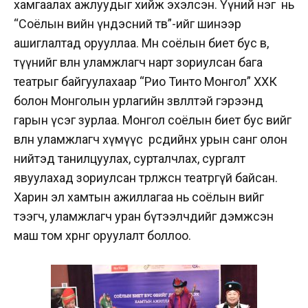
хамгаалах ажлуудыг хийж эхэлсэн. Үүний нэг нь
“Соёлын өвийн үндэсний төв”-ийг шинээр
ашиглалтад орууллаа. Мөн соёлын биет бус өв,
түүнийг өвлөн уламжлагч нарт зориулсан бага
театрыг байгуулахаар “Рио Тинто Монгол” ХХК
болон Монголын урлагийн зөвлөлтэй гэрээнд
гарын үсэг зурлаа. Монгол соёлын биет бус өвийг
өвлөн уламжлагч хүмүүс өөрсдийнхөө урын санг олон
нийтэд танилцуулах, сурталчлах, сургалт
явуулахад зориулсан төрөлжсөн театргүй байсан.
Харин эл хамтын ажиллагаа нь соёлын өвийг
тээгч, уламжлагч уран бүтээлчдийг дэмжсэн
маш том хөрөнгө оруулалт боллоо.