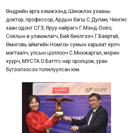
Өнөөдрийн арга хэмжээнд Шинжлэх ухааны
доктор, профессор, Ардын багш С.Дулам, Чингис
хаан одонт СГЗ, Яруу найрагч Г.Мэнд-Ооёо,
Соёлын өв уламжлагч, Бий биелгээч Г.Баяртай,
Өмнөговь аймгийн Номгон сумын харьяат ерөөлч
магтаалч, улсын цоллооч С.Мөнхжаргал, морин
хуурч, МУСТА О.Баттөгс нар оролцож, уран
бүтээлээсээ толилуулсан юм.