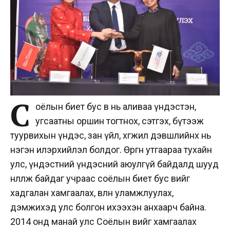
С
оёлын биет бус өв нь аливаа үндэстэн,
угсаатны оршин тогтнох, сэтгэх, бүтээж
туурвихын үндэс, зан үйл, хөгжил дэвшлийнх нь
нэгэн илэрхийлэл болдог. Өргөн утгаараа тухайн
улс, үндэстний үндэсний аюулгүй байдалд шууд
нөлөөлж байдаг учраас соёлын биет бус өвийг
хадгалан хамгаалах, өвлөн уламжлуулах,
дэмжихэд улс болгон ихээхэн анхаарч байна.
2014 онд манай улс Соёлын өвийг хамгаалах