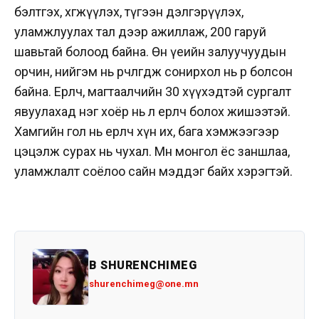
бэлтгэх, хөгжүүлэх, түгээн дэлгэрүүлэх,
уламжлуулах тал дээр ажиллаж, 200 гаруй
шавьтай болоод байна. Өнөө үеийн залуучуудын
орчин, нийгэм нь өөрчлөгдөж сонирхол нь өөр болсон
байна. Ерөөлч, магтаалчийн 30 хүүхэдтэй сургалт
явуулахад нэг хоёр нь л ерөөлч болох жишээтэй.
Хамгийн гол нь ерөөлч хүн их, бага хэмжээгээр
цэцэлж сурах нь чухал. Мөн монгол ёс заншлаа,
уламжлалт соёлоо сайн мэддэг байх хэрэгтэй.
B SHURENCHIMEG
shurenchimeg@one.mn