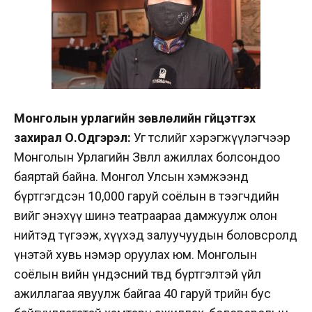
Монголын урлагийн зөвлөлийн гүйцэтгэх
захирал О.Одгэрэл:
Уг төслийг хэрэгжүүлэгчээр
Монголын Урлагийн Зөвлөл ажиллах болсондоо
баяртай байна. Монгол Улсын хэмжээнд
бүртгэгдсэн 10,000 гаруй соёлын өв тээгчдийн
өвийг энэхүү шинэ театраараа дамжуулж олон
нийтэд түгээж, хүүхэд залуучуудын боловсролд
үнэтэй хувь нэмэр оруулах юм. Монголын
соёлын өвийн үндэсний төвд бүртгэлтэй үйл
ажиллагаа явуулж байгаа 40 гаруй төрийн бус