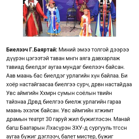
Биелээч Г.Баяртай:
Миний эмээ толгой дээрээ
дүүрэн цэгээтэй таван мөнгөн аяга давхарлаж
тавиад биелдэг аугаа мундаг биелээч байсан.
Аав маань бас биелдэг урлагийн хүн байлаа. Би
хоёр настайгаасаа биелгээ сурч, дөрвөн настайдаа
Увс аймгийн Хөхмөрөн сумын соёлын төвийн
тайзнаа Дөрвөд биелгээ биелж урлагийн гараа
маань эхэлж байсан. Увс аймгийн хөгжимт
драмын театрт 30 гаруй жил бүжиглэсэн. Манай
багш Баатарын Лхасүрэн ЗХУ-д сургууль төгссөн
аугаа бүжиг дэглээч, балет мистер, бүжиг