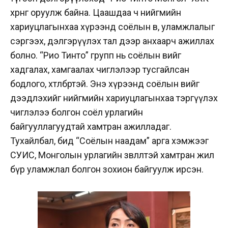
хөрөнгө оруулж байна. Цаашдаа ч нийгмийн
хариуцлагынхаа хүрээнд соёлын өв, уламжлалыг
сэргээх, дэлгэрүүлэх тал дээр анхаарч ажиллах
болно. “Рио Тинто” групп нь соёлын өвийг
хадгалах, хамгаалах чиглэлээр тусгайлсан
бодлого, хөтөлбөртэй. Энэ хүрээнд соёлын өвийг
дээдлэхийг нийгмийн хариуцлагынхаа тэргүүлэх
чиглэлээ болгон соёл урлагийн
байгууллагуудтай хамтран ажилладаг.
Тухайлбал, бид “Соёлын наадам” арга хэмжээг
СУИС, Монголын урлагийн зөвлөлтэй хамтран жил
бүр уламжлал болгон зохион байгуулж ирсэн.