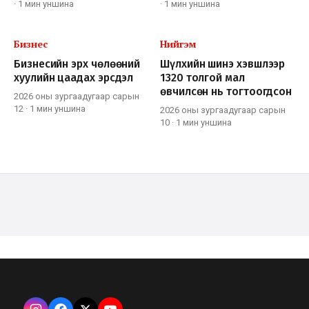
·
1 мин
уншина
·
1 мин
уншина
Бизнес
Нийгэм
Бизнесийн эрх чөлөөний
Шүлхийн шинэ хэвшлээр
хуулийн цаадах эрсдэл
1320 толгой мал
өвчилсөн нь тогтоогдсон
2026 оны зургаадугаар сарын
12
·
1 мин
уншина
2026 оны зургаадугаар сарын
10
·
1 мин
уншина