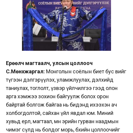
Ерөөлч магтаалч, улсын цоллооч
С.Мөнхжаргал:
Монголын соёлын биет бус өвийг
түгээн дэлгэрүүлэх, уламжлуулах, дэлхийд
таниулах, тоглолт, үзвэр үйлчилгээ гээд олон
арга хэмжээ зохион байгуулж болох орон
байртай болгож байгаа нь бидэнд ихээхэн ач
холбогдолтой, сайхан үйл явдал юм. Миний
хувьд ерөөл, магтаал, мөн эрийн гурван наадмын
чимэг сүлд нь болдог морь, бөхийн цоллоочийг