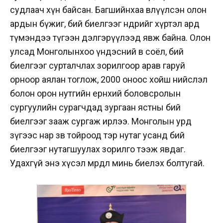
судлаач хүн байсан. Багшийнхаа өвлүүлсэн олон
ардын бүжиг, бий биелгээг өнөөдрийг хүртэл ард
түмэндээ түгээн дэлгэрүүлээд явж байна. Олон
улсад Монголынхоо үндэсний өв соёл, бий
биелгээг сурталчлах зорилгоор арав гаруй
орноор аялан тоглож, 2000 оноос хойш нийслэл
болон орон нутгийн ерөнхий боловсролын
сургуулийн сурагчдад зургаан ястны бий
биелгээг зааж сургаж ирлээ. Монголын урд
зүгээс нар зөв тойроод тэр нутаг усанд бий
биелгээг нутагшуулах зорилго тээж явдаг.
Удахгүй энэ хүсэл мөрөөдөл минь биелэх болтугай.