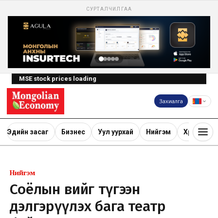
СУРТАЛЧИЛГАА
MSE stock prices loading
Захиалга
Эдийн засаг
Бизнес
Уул уурхай
Нийгэм
Хөрөнгө ору
Нийгэм
Соёлын өвийг түгээн
дэлгэрүүлэх бага театр