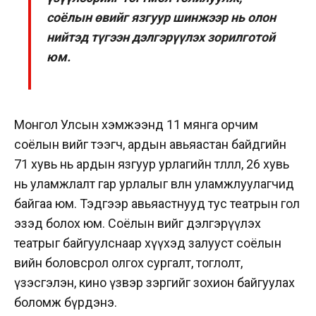
соёлын өвийг язгуур шинжээр нь олон
нийтэд түгээн дэлгэрүүлэх зорилготой
юм.
Монгол Улсын хэмжээнд 11 мянга орчим
соёлын өвийг тээгч, ардын авьяастан байдгийн
71 хувь нь ардын язгуур урлагийн төлөөлөл, 26 хувь
нь уламжлалт гар урлалыг өвлөн уламжлуулагчид
байгаа юм. Тэдгээр авьяастнууд тус театрын гол
эзэд болох юм. Соёлын өвийг дэлгэрүүлэх
театрыг байгуулснаар хүүхэд залууст соёлын
өвийн боловсрол олгох сургалт, тоглолт,
үзэсгэлэн, кино үзвэр зэргийг зохион байгуулах
боломж бүрдэнэ.