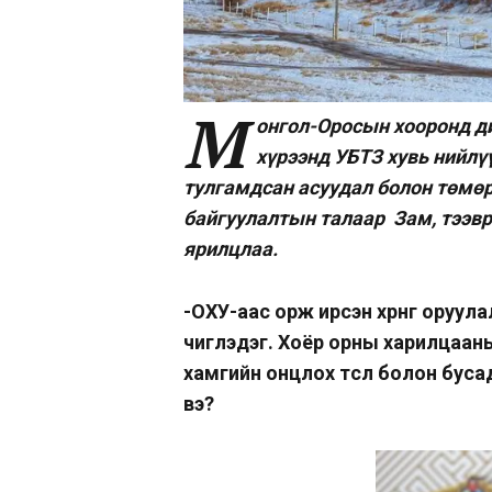
М
онгол-Оросын хооронд д
хүрээнд УБТЗ хувь нийлү
тулгамдсан асуудал болон төмөр
байгуулалтын талаар Зам, тээв
ярилцлаа.
-ОХУ-аас орж ирсэн хөрөнгө оруу
чиглэдэг. Хоёр орны харилцаан
хамгийн онцлох төсөл болон буса
вэ?