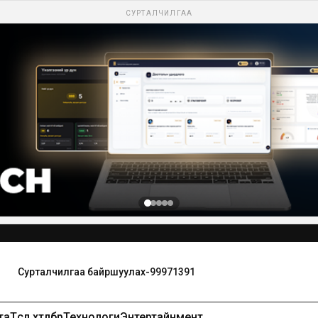
СУРТАЛЧИЛГАА
Сурталчилгаа байршуулах-99971391
та
Төсөл хөтөлбөр
Технологи
Энтертайнмент