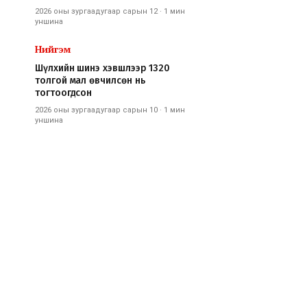
2026 оны зургаадугаар сарын 12
·
1 мин
уншина
Нийгэм
Шүлхийн шинэ хэвшлээр 1320
толгой мал өвчилсөн нь
тогтоогдсон
2026 оны зургаадугаар сарын 10
·
1 мин
уншина