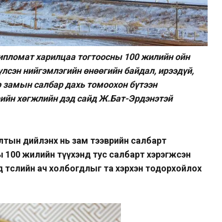
ипломат харилцаа тогтоосны 100 жилийн ойн
үлсэн нийгэмлэгийн өнөөгийн байдал, ирээдүй,
 замын салбар дахь томоохон бүтээн
рийн хөгжлийн дэд сайд Ж.Бат-Эрдэнэтэй
лалтын дийлэнх нь зам тээврийн салбарт
ы 100 жилийн түүхэнд тус салбарт хэрэгжсэн
д төслийн ач холбогдлыг та хэрхэн тодорхойлох