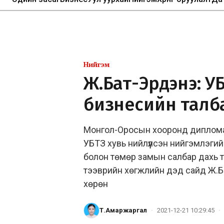
Нийгэм
Ж.Бат-Эрдэнэ: У
бизнесийн талб
Монгол-Оросын хооронд дипломат
УБТЗ хувь нийлүүлсэн нийгэмлэгий
болон төмөр замын салбар дахь т
тээврийн хөгжлийн дэд сайд Ж.Б
хөрөн
Т.Амаржаргал
·
2021-12-21 10:29:45
·