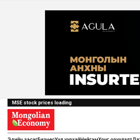
MSE stock prices loading
Эдийн засаг
Бизнес
Уул уурхай
Нийгэм
Хөрөнгө оруулалт
Да