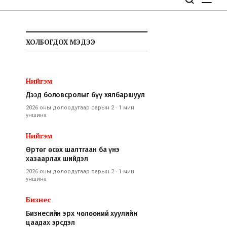
ХОЛБОГДОХ МЭДЭЭ
Нийгэм
Дээд боловсролыг бүү хялбаршуул
2026 оны долоодугаар сарын 2
·
1 мин
уншина
Нийгэм
Өртөг өсөх шалтгаан ба үнэ
хазаарлах шийдэл
2026 оны долоодугаар сарын 2
·
1 мин
уншина
Бизнес
Бизнесийн эрх чөлөөний хуулийн
цаадах эрсдэл