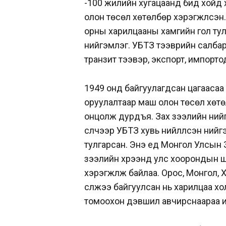
-100 жилийн хугацаанд бид хойд 
олон төсөл хөтөлбөр хэрэгжүүлсэн
орны харилцааны хамгийн гол тулгу
нийгэмлэг. УБТЗ тээврийн салбар
транзит тээвэр, экспорт, импорт
1949 онд байгуулагдсан цагаасаа 
оруулалтаар маш олон төсөл хөтөл
онцолж дурдъя. Зах зээлийн нийг
сүүлчээр УБТЗ хувь нийлүүлсэн ний
тулгарсан. Энэ үед Монгол Улсын
зээлийн хүрээнд улс хоорондын ш
хэрэгжүүлж байлаа. Орос, Монгол,
сүлжээ байгуулсан нь харилцаа х
томоохон дэвшил авчирснаараа и