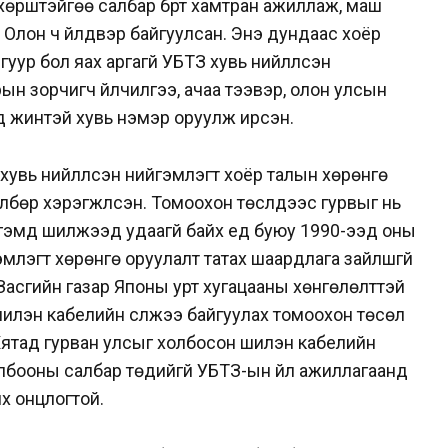
хөрштэйгөө салбар бүрт хамтран ажиллаж, маш
. Олон ч үйлдвэр байгуулсан. Энэ дундаас хоёр
ур бол яах аргагүй УБТЗ хувь нийлүүлсэн
ын зорчигч үйлчилгээ, ачаа тээвэр, олон улсын
од жинтэй хувь нэмэр оруулж ирсэн.
хувь нийлүүлсэн нийгэмлэгт хоёр талын хөрөнгө
бөр хэрэгжүүлсэн. Томоохон төслүүдээс гурвыг нь
эмд шилжээд удаагүй байх үед буюу 1990-ээд оны
гэмлэгт хөрөнгө оруулалт татах шаардлага зайлшгүй
 Засгийн газар Японы урт хугацааны хөнгөлөлттэй
илэн кабелийн сүлжээ байгуулах томоохон төсөл
 Хятад гурван улсыг холбосон шилэн кабелийн
олбооны салбар төдийгүй УБТЗ-ын үйл ажиллагаанд
х онцлогтой.