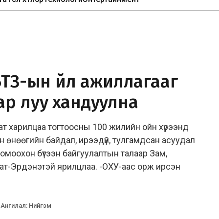
БТЗ-ын үйл ажиллагааг
ар луу хандуулна
 харилцаа тогтоосны 100 жилийн ойн хүрээнд
н өнөөгийн байдал, ирээдүй, тулгамдсан асуудал
омоохон бүтээн байгуулалтын талаар Зам,
ат-Эрдэнэтэй ярилцлаа. -ОХУ-аас орж ирсэн
Ангилал
:
Нийгэм