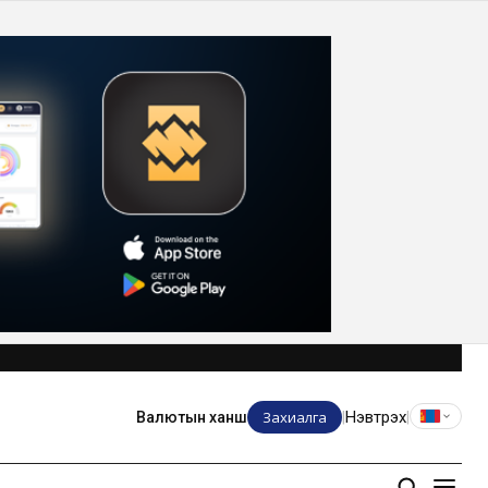
Захиалга
Нэвтрэх
Валютын ханш
|
|