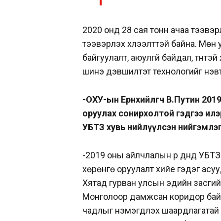
2020 онд 28 сая тонн ачаа тээвэр
тээвэрлэх хүлээлттэй байна. Мөн
байгуулалт, аюулгүй байдал, түүнт
шинэ дэвшилтэт технологийг нэвт
-ОХУ-ын Ерөнхийлөгч В.Путин 2019
оруулах сонирхолтой гэдгээ илэ
УБТЗ хувь нийлүүлсэн нийгэмлэ
-2019 оны айлчлалын үр дүнд УБТЗ
хөрөнгө оруулалт хийе гэдэг асуу
Хятад гурван улсын эдийн засгий
Монголоор дамжсан коридор байгуу
чадлыг нэмэгдүүлэх шаардлагатай 