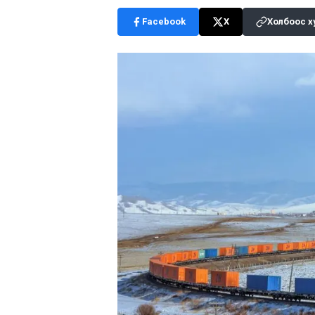
Facebook
X
Холбоос х