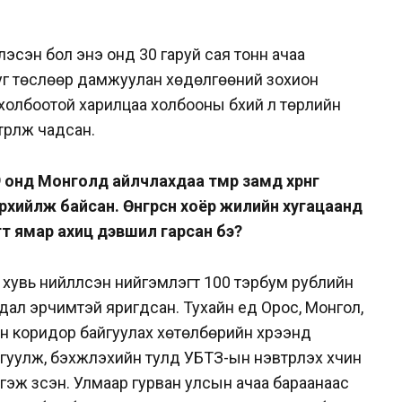
лэсэн бол энэ онд 30 гаруй сая тонн ачаа
 уг төслөөр дамжуулан хөдөлгөөний зохион
эй холбоотой харилцаа холбооны бүхий л төрлийн
рүүлж чадсан.
 онд Монголд айлчлахдаа төмөр замд хөрөнгө
рхийлж байсан. Өнгөрсөн хоёр жилийн хугацаанд
гт ямар ахиц дэвшил гарсан бэ?
 хувь нийлүүлсэн нийгэмлэгт 100 тэрбум рублийн
дал эрчимтэй яригдсан. Тухайн үед Орос, Монгол,
н коридор байгуулах хөтөлбөрийн хүрээнд
лж, бэхжүүлэхийн тулд УБТЗ-ын нэвтрүүлэх хүчин
гэж үзсэн. Улмаар гурван улсын ачаа бараанаас