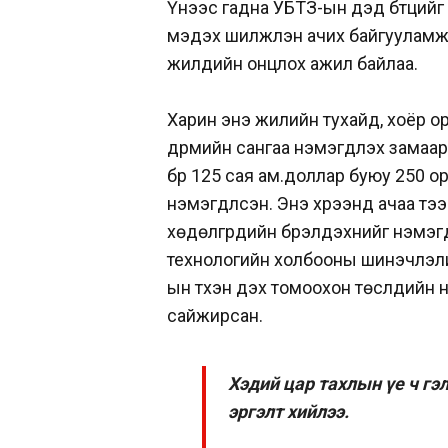
Үүнээс гадна УБТЗ-ын дэд бүтцийг
мэдэх шилжүүлэн ачих байгууламжи
жилүүдийн онцлох ажил байлаа.
Харин энэ жилийн тухайд, хоёр 
дүрмийн сангаа нэмэгдүүлэх замаар
бүр 125 сая ам.доллар буюу 250 о
нэмэгдүүлсэн. Энэ хүрээнд ачаа т
хөдөлгүүрүүдийн бүрэлдэхүүнийг нэмэ
технологийн холбооны шинэчлэли
ын түүхэн дэх томоохон төслүүдийн
сайжирсан.
Хэдий цар тахлын үе ч гэ
эргэлт хийлээ.