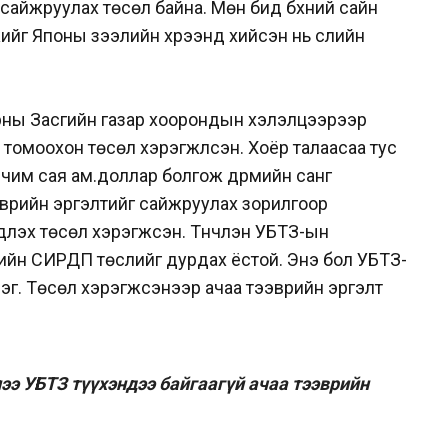
 сайжруулах төсөл байна. Мөн бид бүхний сайн
йг Японы зээлийн хүрээнд хийсэн нь сүүлийн
орны Засгийн газар хоорондын хэлэлцээрээр
 томоохон төсөл хэрэгжүүлсэн. Хоёр талаасаа тус
рчим сая ам.доллар болгож дүрмийн санг
ээврийн эргэлтийг сайжруулах зорилгоор
гдүүлэх төсөл хэрэгжсэн. Түүнчлэн УБТЗ-ын
йн СИРДП төслийг дурдах ёстой. Энэ бол УБТЗ-
 нэг. Төсөл хэрэгжсэнээр ачаа тээврийн эргэлт
лээ УБТЗ түүхэндээ байгаагүй ачаа тээврийн