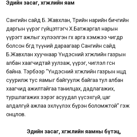
Эдийн засаг, хөгжлийн яам
Сангийн сайд Б. Жавхлан, Төрийн нарийн бичгийн
даргын үүрэг гүйцэтгэгч Х.Батжаргал нарын
үүрэгт ажлыг хүлээлгэн өгөх арга хэмжээ өчигдөр
болсон бөгөөд түүний дараагаар Сангийн сайд
Б.Жавхлан хуучнаар Үндэсний хөгжлийн газрын
албан хаагчидтай уулзаж, үүрэг, чиглэл өгсөн
байна. Тэрбээр “Үндэсний хөгжлийн газрын нөөцөд
суурилж тус яамыг байгуулж байгаа тул албан
хаагчид ажилтайгаа танилцах, дадлагажих,
туршлагажих зэрэг асуудал үүсэхгүй, цаг
алдалгүй ажлаа эхлүүлэх бүрэн боломжтой” гэж
онцлов.
Эдийн засаг, хөгжлийн яамны бүтэц,