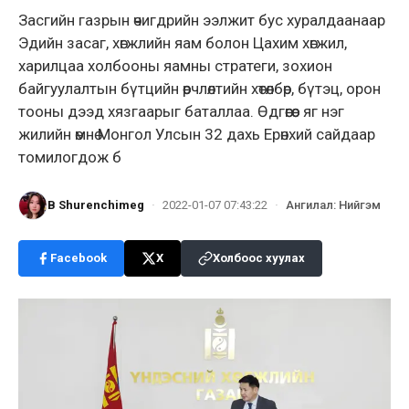
Засгийн газрын өчигдрийн ээлжит бус хуралдаанаар
Эдийн засаг, хөгжлийн яам болон Цахим хөгжил,
харилцаа холбооны яамны стратеги, зохион
байгуулалтын бүтцийн өөрчлөлтийн хөтөлбөр, бүтэц, орон
тооны дээд хязгаарыг баталлаа. Өдгөөгөөс яг нэг
жилийн өмнө Монгол Улсын 32 дахь Ерөнхий сайдаар
томилогдож б
B Shurenchimeg
·
2022-01-07 07:43:22
·
Ангилал
:
Нийгэм
Facebook
X
Холбоос хуулах