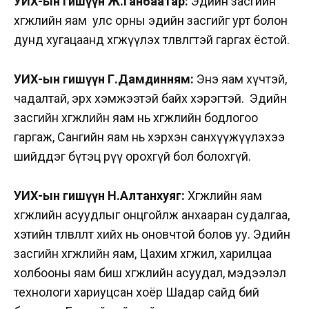
УИХ-ын гишүүн Ж.Ганбаатар:
Эдийн засгийн
хөгжлийн яам улс орны эдийн засгийг урт болон
дунд хугацаанд хөгжүүлэх төлөвлөгөөтэй гаргах ёстой.
УИХ-ын гишүүн Г.Дамдинням:
Энэ яам хүчтэй,
чадалтай, эрх хэмжээтэй байх хэрэгтэй. Эдийн
засгийн хөгжлийн яам нь хөгжлийн бодлогоо
гаргаж, Сангийн яам нь хэрхэн санхүүжүүлэхээ
шийддэг бүтэц рүү орохгүй бол болохгүй.
УИХ-ын гишүүн Н.Алтанхуяг:
Хөгжлийн яам
хөгжлийн асуудлыг онцгойлж анхааран судалгаа,
хэтийн төлөвлөлтөө хийх нь оновчтой болов уу. Эдийн
засгийн хөгжлийн яам, Цахим хөгжил, харилцаа
холбооны яам биш хөгжлийн асуудал, мэдээлэл
технологи хариуцсан хоёр Шадар сайд бий