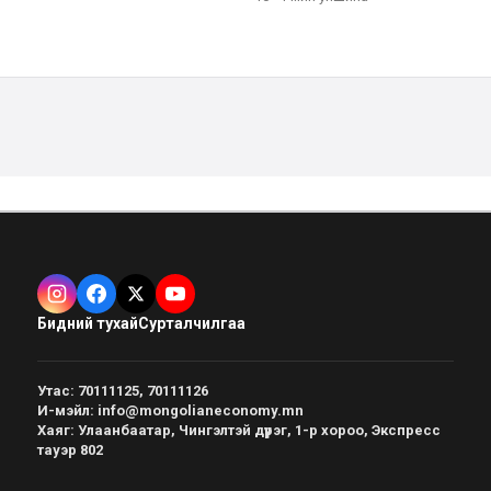
Бидний тухай
Сурталчилгаа
Утас
:
70111125, 70111126
И-мэйл
:
info@mongolianeconomy.mn
Хаяг
:
Улаанбаатар, Чингэлтэй дүүрэг, 1-р хороо, Экспресс
тауэр 802