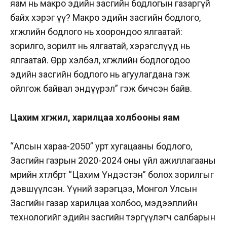
яам нь макро эдийн засгийн бодлогын газаргүй
байх хэрэг үү? Макро эдийн засгийн бодлого,
хөгжлийн бодлого нь хоорондоо ялгаатай:
зорилго, зорилт нь ялгаатай, хэрэгслүүд нь
ялгаатай. Өөрөөр хэлбэл, хөгжлийн бодлогодоо
эдийн засгийн бодлого нь агуулагдана гэж
ойлгож байвал эндүүрэл” гэж бичсэн байв.
Цахим хөгжил, харилцаа холбооны яам
“Алсын хараа-2050” урт хугацааны бодлого,
Засгийн газрын 2020-2024 оны үйл ажиллагааны
мөрийн хөтөлбөрт “Цахим Үндэстэн” болох зорилгыг
дэвшүүлсэн. Үүний зэрэгцээ, Монгол Улсын
Засгийн газар харилцаа холбоо, мэдээллийн
технологийг эдийн засгийн тэргүүлэгч салбарын