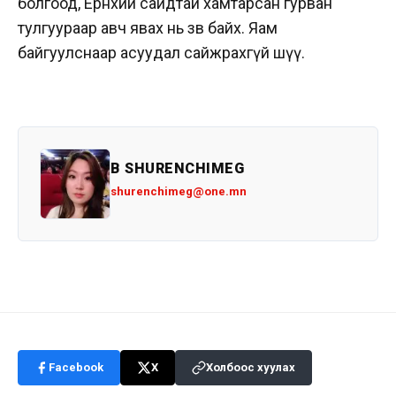
болгоод, Ерөнхий сайдтай хамтарсан гурван
тулгуураар авч явах нь зөв байх. Яам
байгуулснаар асуудал сайжрахгүй шүү.
B SHURENCHIMEG
shurenchimeg@one.mn
Facebook
X
Холбоос хуулах