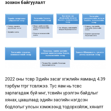
зохион байгуулалт
2022 оны төсвөөр Эдийн засаг хөгжлийн яаманд 4.39
тэрбум төгрөг төсөвлөжээ. Тус яам нь төсвөөс
зарлагадаж буй мөнгө, төсвийн үрэлгэн байдлыг
хянах, цаашлаад эдийн засгийн нэгдсэн
бодлогыг улсын хэмжээнд тодорхойлж, хяналт