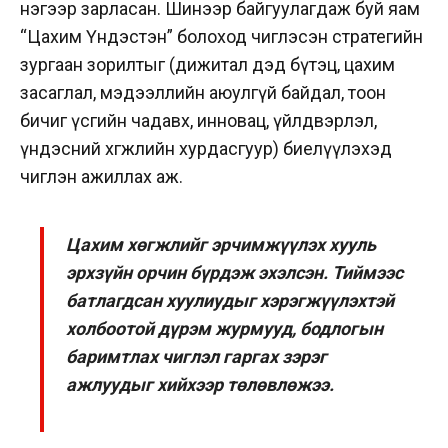
нэгээр зарласан. Шинээр байгуулагдаж буй яам
“Цахим Үндэстэн” болоход чиглэсэн стратегийн
зургаан зорилтыг (дижитал дэд бүтэц, цахим
засаглал, мэдээллийн аюулгүй байдал, тоон
бичиг үсгийн чадавх, инновац, үйлдвэрлэл,
үндэсний хөгжлийн хурдасгуур) биелүүлэхэд
чиглэн ажиллах аж.
Цахим хөгжлийг эрчимжүүлэх хууль
эрхзүйн орчин бүрдэж эхэлсэн. Тиймээс
батлагдсан хуулиудыг хэрэгжүүлэхтэй
холбоотой дүрэм журмууд, бодлогын
баримтлах чиглэл гаргах зэрэг
ажлуудыг хийхээр төлөвлөжээ.