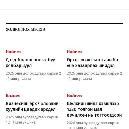
ХОЛБОГДОХ МЭДЭЭ
Нийгэм
Нийгэм
Дээд боловсролыг бүү
Өртөг өсөх шалтгаан ба
хялбаршуул
үнэ хазаарлах шийдэл
2026 оны долоодугаар сарын 2
2026 оны долоодугаар сарын 2
·
1 мин
уншина
·
1 мин
уншина
Бизнес
Нийгэм
Бизнесийн эрх чөлөөний
Шүлхийн шинэ хэвшлээр
хуулийн цаадах эрсдэл
1320 толгой мал
өвчилсөн нь тогтоогдсон
2026 оны зургаадугаар сарын
12
·
1 мин
уншина
2026 оны зургаадугаар сарын
10
·
1 мин
уншина