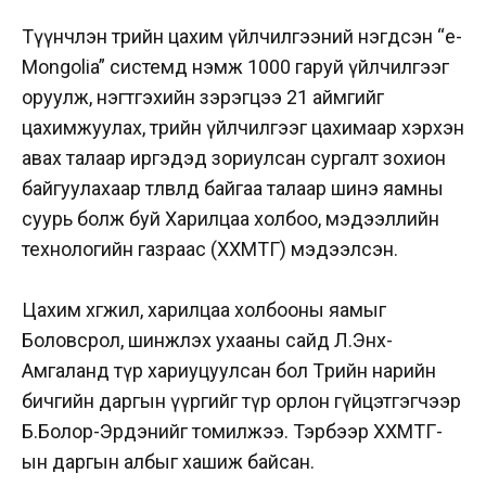
Түүнчлэн төрийн цахим үйлчилгээний нэгдсэн “e-
Mongolia” системд нэмж 1000 гаруй үйлчилгээг
оруулж, нэгтгэхийн зэрэгцээ 21 аймгийг
цахимжуулах, төрийн үйлчилгээг цахимаар хэрхэн
авах талаар иргэдэд зориулсан сургалт зохион
байгуулахаар төлөвлөөд байгаа талаар шинэ яамны
суурь болж буй Харилцаа холбоо, мэдээллийн
технологийн газраас (ХХМТГ) мэдээлсэн.
Цахим хөгжил, харилцаа холбооны яамыг
Боловсрол, шинжлэх ухааны сайд Л.Энх-
Амгаланд түр хариуцуулсан бол Төрийн нарийн
бичгийн даргын үүргийг түр орлон гүйцэтгэгчээр
Б.Болор-Эрдэнийг томилжээ. Тэрбээр ХХМТГ-
ын даргын албыг хашиж байсан.