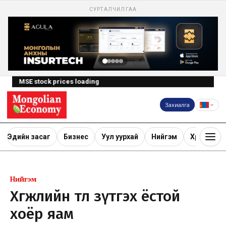
СУРТАЛЧИЛГАА
MSE stock prices loading
Захиалга
Эдийн засаг
Бизнес
Уул уурхай
Нийгэм
Хөрөнгө ору
Нийгэм
Хөгжлийн төлөө зүтгэх ёстой
хоёр яам