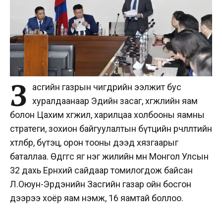
З
асгийн газрын өчигдрийн ээлжит бус
хуралдаанаар Эдийн засаг, хөгжлийн яам
болон Цахим хөгжил, харилцаа холбооны яамны
стратеги, зохион байгуулалтын бүтцийн өөрчлөлтийн
хөтөлбөр, бүтэц, орон тооны дээд хязгаарыг
баталлаа. Өдгөөгөөс яг нэг жилийн өмнө Монгол Улсын
32 дахь Ерөнхий сайдаар томилогдож байсан
Л.Оюун-Эрдэнийн Засгийн газар ойн босгон
дээрээ хоёр яам нэмж, 16 яамтай боллоо.