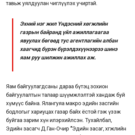
тавьж уялдуулан чиглүүлэх учиртай.
Эхний нэг жил Үндэсний хөгжлийн
газрын байранд үйл ажиллагаагаа
явуулах бөгөөд тус агентлагийн албан
хаагчид бүрэн бүрэлдэхүүнээрээ шинэ
яам руу шилжин ажиллах аж.
Яам байгуулагдсаны дараа бүтэц зохион
байгуулалтын талаар шүүмжлэлтэй хандаж буй
хүмүүс байна. Ялангуяа макро эдийн засгийн
бодлогыг хариуцах газар байх ёстой гэж үзэж
буйгаа зарим хүн илэрхийлсэн. Тухайлбал,
Эдийн засагч Д.Ган-Очир
“
Эдийн засаг, хөгжлийн