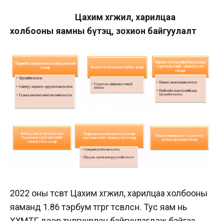
Цахим хөгжил, харилцаа
холбооны яамны бүтэц, зохион байгуулалт
2022 оны төсөвт Цахим хөгжил, харилцаа холбооны
яаманд 1.86 тэрбум төгрөг төсөвлөсөн. Тус яам нь
ХХМТГ дээр тулгуурлан байгуулагдаж байгаа