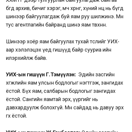
бөгөөд архив, бичиг хэрэг, өмч хөрөнгө, хүний нөөц нь бүгд
шинээр байгуулагдаж буй яам руу шилжинэ. Мөн
тус агентлагийн байранд шинэ яам төвхнөнө.
Шинээр хоёр яам байгуулах тухай төслийг УИХ-
аар хэлэлэцэх үед гишүүд байр сууриа ийн
илэрхийлж байв.
УИХ-ын гишүүн Г.Тэмүүлэн:
Эдийн засгийн
хөгжлийн яам улсын бодлогыг нэгтгэж, зангидах
ёстой. Бүх яам, салбарын бодлогыг зангидах
ёстой. Сангийн яамтай эрх, үүргийг нь
давхардуулж болохгүй. Мөн сайдад нь давуу эрх
өгөх ёстой.