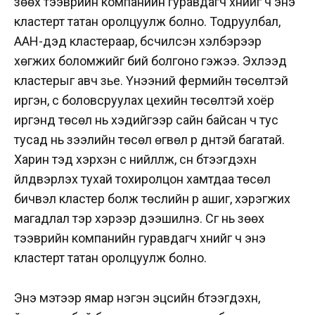
зөөх тээврийн компанийн гуравдагч хүнийг ч энэ
кластерт татан оролцуулж болно. Тодруулбал,
ААН-үүдэд кластераар, бүсчилсэн хэлбэрээр
хөгжих боломжийг бий болгоно гэжээ. Эхлээд
кластерыг авч үзье. Үнээний фермийн төсөлтэй
иргэн, сүү боловсруулах цехийн төсөлтэй хоёр
иргэнд төсөл нь хэдийгээр сайн байсан ч тус
тусад нь зээлийн төсөл өгвөл үр дүнтэй багатай.
Харин тэд хэрхэн сүү нийлүүлж, сүүн бүтээгдэхүүн
үйлдвэрлэх тухай тохиролцон хамтдаа төсөл
бичвэл кластер болж төслийн үр ашиг, хэрэгжих
магадлал тэр хэрээр дээшилнэ. Сүүг нь зөөх
тээврийн компанийн гуравдагч хүнийг ч энэ
кластерт татан оролцуулж болно.
Энэ мэтээр ямар нэгэн эцсийн бүтээгдэхүүн,