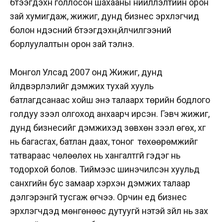
бүтээгдэхүүн голлосон шахааны нийлүүлэлтийн орон
зай хумигдаж, жижиг, дунд бизнес эрхлэгчид
болон үндэсний бүтээгдэхүүн,үйлчилгээний
борлуулалтын орон зай тэлнэ.
Монгол Улсад 2007 онд Жижиг, дунд
үйлдвэрлэлийг дэмжих тухай хууль
батлагдсанаас хойш энэ талаарх төрийн бодлого
голдуу зээл олгоход анхаарч ирсэн. Гэвч жижиг,
дунд бизнесийг дэмжихэд зөвхөн зээл өгөх, хүүг
нь багасгах, батлан даах, тоног төхөөрөмжийг
татвараас чөлөөлөх нь хангалтгүй гэдэг нь
тодорхой болов. Тиймээс шинэчилсэн хуульд
санхүүгийн бус замаар хэрхэн дэмжих талаар
дэлгэрэнгүй тусгаж өгчээ. Орчин үед бизнес
эрхлэгчдэд мөнгөнөөс дутуугүй үнэтэй зүйл нь зах