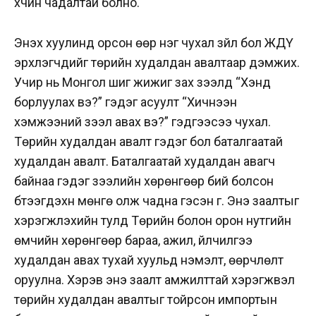
хүчин чадалтай болно.
Энэхүү хуулинд орсон өөр нэг чухал зүйл бол ЖДҮ
эрхлэгчдийг төрийн худалдан авалтаар дэмжих.
Учир нь Монгол шиг жижиг зах зээлд “Хэнд
борлуулах вэ?” гэдэг асуулт “Хичнээн
хэмжээний зээл авах вэ?” гэдгээсээ чухал.
Төрийн худалдан авалт гэдэг бол баталгаатай
худалдан авалт. Баталгаатай худалдан авагч
байнаа гэдэг зээлийн хөрөнгөөр бий болсон
бүтээгдэхүүн мөнгө олж чадна гэсэн үг. Энэ заалтыг
хэрэгжүүлэхийн тулд Төрийн болон орон нутгийн
өмчийн хөрөнгөөр бараа, ажил, үйлчилгээ
худалдан авах тухай хуульд нэмэлт, өөрчлөлт
оруулна. Хэрэв энэ заалт амжилттай хэрэгжвэл
төрийн худалдан авалтыг тойрсон импортын