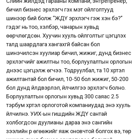
Сүүлийн жилүүдэд гарааны компани, энтрепренер,
бичил бизнес эрхлэгч гэх мэт ойлголтууд
шинээр бий болж “ЖДҮ эрхлэгч гэж хэн бэ?”
гэдэг нь тоо, хэлбэр, чанарын хувьд
өөрчлөгдсөн. Хуучин хууль ойлголтыг цэгцлэх
талд шаардлага хангахгүй байсан бол
шинэчилсэн хуулиар бичил, жижиг, дунд бизнес
эрхлэгчийг ажилтны тоо, борлуулалтын орлогын
үүднээс цэгцэлж өгчээ. Тодруулбал, та 10 хүртэл
ажилтантай бол бичил, 10-50 бол жижиг, 50-200
бол дунд үйлдвэрлэл, үйлчилгээ эрхлэгч болно.
Борлуулалтын орлогын хувьд 300 саяас 2.5
тэрбум хүртэл орлоготой компаниудад энэ хууль
үйлчилнэ. УИХ-ын гишүүдийн ЖДҮ сантай
холбогдсон дуулианы дараа энэ сангийн
зээлийн үр өгөөжийг яаж оновчтой болгох вэ, төр