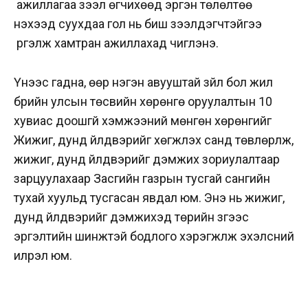
ажиллагаа зээл өгчихөөд эргэн төлөлтөө
нэхээд суухдаа гол нь биш зээлдэгчтэйгээ
үргэлж хамтран ажиллахад чиглэнэ.
Үүнээс гадна, өөр нэгэн авууштай зүйл бол жил
бүрийн улсын төсвийн хөрөнгө оруулалтын 10
хувиас доошгүй хэмжээний мөнгөн хөрөнгийг
Жижиг, дунд үйлдвэрийг хөгжүүлэх санд төвлөрүүлж,
жижиг, дунд үйлдвэрийг дэмжих зориулалтаар
зарцуулахаар Засгийн газрын тусгай сангийн
тухай хуульд тусгасан явдал юм. Энэ нь жижиг,
дунд үйлдвэрийг дэмжихэд төрийн зүгээс
эргэлтийн шинжтэй бодлого хэрэгжүүлж эхэлсний
илрэл юм.