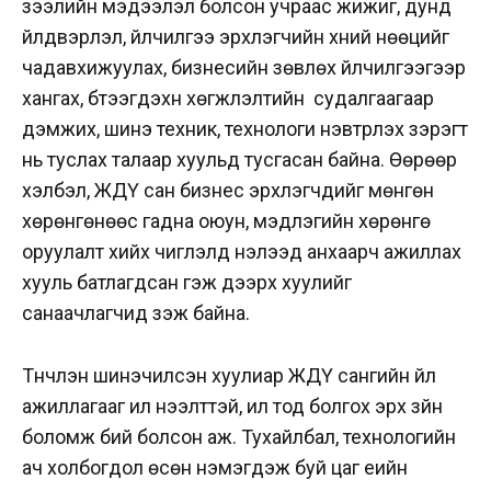
зээлийн мэдээлэл болсон учраас жижиг, дунд
үйлдвэрлэл, үйлчилгээ эрхлэгчийн хүний нөөцийг
чадавхижуулах, бизнесийн зөвлөх үйлчилгээгээр
хангах, бүтээгдэхүүн хөгжүүлэлтийн судалгаагаар
дэмжих, шинэ техник, технологи нэвтрүүлэх зэрэгт
нь туслах талаар хуульд тусгасан байна. Өөрөөр
хэлбэл, ЖДҮ сан бизнес эрхлэгчдийг мөнгөн
хөрөнгөнөөс гадна оюун, мэдлэгийн хөрөнгө
оруулалт хийх чиглэлд нэлээд анхаарч ажиллах
хууль батлагдсан гэж дээрх хуулийг
санаачлагчид үзэж байна.
Түүнчлэн шинэчилсэн хуулиар ЖДҮ сангийн үйл
ажиллагааг илүү нээлттэй, ил тод болгох эрх зүйн
боломж бий болсон аж. Тухайлбал, технологийн
ач холбогдол өсөн нэмэгдэж буй цаг үеийн