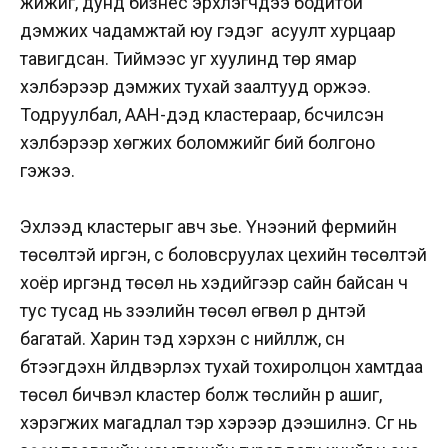
жижиг, дунд бизнес эрхлэгчдээ бодитой
дэмжих чадамжтай юу гэдэг асуулт хурцаар
тавигдсан. Тиймээс уг хуулинд төр ямар
хэлбэрээр дэмжих тухай заалтууд оржээ.
Тодруулбал, ААН-үүдэд кластераар, бүсчилсэн
хэлбэрээр хөгжих боломжийг бий болгоно
гэжээ.
Эхлээд кластерыг авч үзье. Үнээний фермийн
төсөлтэй иргэн, сүү боловсруулах цехийн төсөлтэй
хоёр иргэнд төсөл нь хэдийгээр сайн байсан ч
тус тусад нь зээлийн төсөл өгвөл үр дүнтэй
багатай. Харин тэд хэрхэн сүү нийлүүлж, сүүн
бүтээгдэхүүн үйлдвэрлэх тухай тохиролцон хамтдаа
төсөл бичвэл кластер болж төслийн үр ашиг,
хэрэгжих магадлал тэр хэрээр дээшилнэ. Сүүг нь