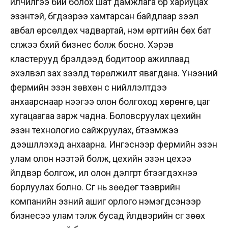
үйлчилгээ бий болох шат дамжлага бүр хариуцах
эзэнтэй, бүгдээрээ хамтарсан байдлаар зээл
авбал өрсөлдөх чадвартай, нэмүү өртгийн бөх бат
сүлжээ бүхий бизнес болж босно. Хэрэв
кластерууд бүрэлдээд бодитоор ажиллаад
эхэлвэл зах зээлд төрөлжилт явагдана. Үнээний
фермийн эзэн зөвхөн сүү нийлүүлэлтдээ
анхаарснаар үнээгээ олон болгоход хөрөнгө, цаг
хугацаагаа зарж чадна. Боловсруулах цехийн
эзэн технологио сайжруулах, бүтээмжээ
дээшлүүлэхэд анхаарна. Ингэснээр фермийн эзэн
улам олон үнээтэй болж, цехийн эзэн цехээ
үйлдвэр болгож, илүү олон дэлгүүрт бүтээгдэхүүнээ
борлуулах болно. Сүүг нь зөөдөг тээврийн
компанийн эзний ашиг орлого нэмэгдсэнээр
бизнесээ улам тэлж бусад үйлдвэрийн сүүг зөөх