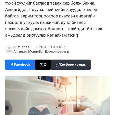
тухай хуулийг батлаад таван сар болж байна.
Ажилгүйдэл, ядуурал нийгмийн асуудал хэвээр
байгаа, зарим тооцоогоор ихэссэн өнөөгийн
нөхцөлд уг хууль нь жижиг, дунд бизнес
эрхлэгчдийг дэмжих бодлогыг илүү бодит болгож
амьдралд ойртуулах нэг алхам гэж үз
B. Misheel
·
2020-01-21 09:00:15
·
Ангилал
:
Mongolian Economy сэтгүүл
Facebook
X
Холбоос хуулах