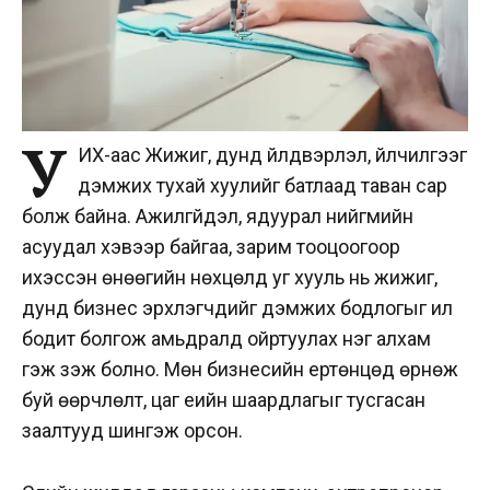
У
ИХ-аас Жижиг, дунд үйлдвэрлэл, үйлчилгээг
дэмжих тухай хуулийг батлаад таван сар
болж байна. Ажилгүйдэл, ядуурал нийгмийн
асуудал хэвээр байгаа, зарим тооцоогоор
ихэссэн өнөөгийн нөхцөлд уг хууль нь жижиг,
дунд бизнес эрхлэгчдийг дэмжих бодлогыг илүү
бодит болгож амьдралд ойртуулах нэг алхам
гэж үзэж болно. Мөн бизнесийн ертөнцөд өрнөж
буй өөрчлөлт, цаг үеийн шаардлагыг тусгасан
заалтууд шингэж орсон.