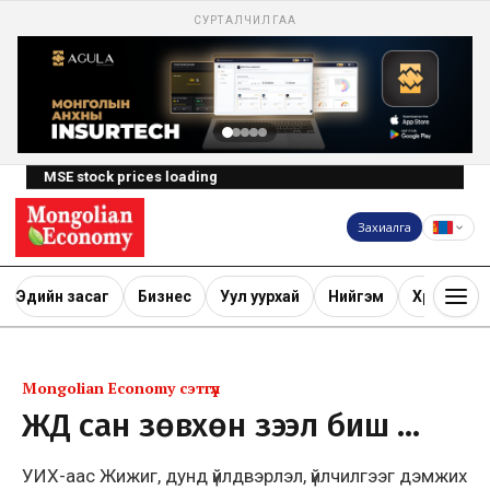
СУРТАЛЧИЛГАА
MSE stock prices loading
Захиалга
Эдийн засаг
Бизнес
Уул уурхай
Нийгэм
Хөрөнгө ору
Mongolian Economy сэтгүүл
ЖДҮ сан зөвхөн зээл биш …
УИХ-аас Жижиг, дунд үйлдвэрлэл, үйлчилгээг дэмжих