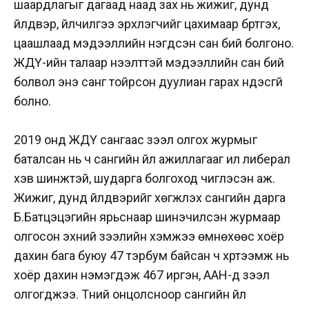
шаардлагыг дагаад наад зах нь жижиг, дунд
үйлдвэр, үйлчилгээ эрхлэгчийг цахимаар бүртгэх,
цаашлаад мэдээллийн нэгдсэн сан бий болгоно.
ЖДҮ-ийн талаар нээлттэй мэдээллийн сан бий
болвол энэ санг тойрсон дуулиан гарах үндэсгүй
болно.
2019 онд ЖДҮ сангаас зээл олгох журмыг
баталсан нь ч сангийн үйл ажиллагааг илүү либерал
хэв шинжтэй, шударга болгоход чиглэсэн аж.
Жижиг, дунд үйлдвэрийг хөгжүүлэх сангийн дарга
Б.Батцэцэгийн ярьснаар шинэчилсэн журмаар
олгосон эхний зээлийн хэмжээ өмнөхөөс хоёр
дахин бага буюу 47 тэрбум байсан ч хүртээмж нь
хоёр дахин нэмэгдэж 467 иргэн, ААН-д зээл
олгогджээ. Түүний онцолсноор сангийн үйл