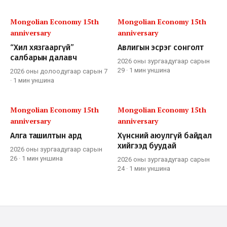
Mongolian Economy 15th
Mongolian Economy 15th
anniversary
anniversary
“Хил хязгааргүй”
Авлигын эсрэг сонголт
салбарын далавч
2026 оны зургаадугаар сарын
29
·
1 мин
уншина
2026 оны долоодугаар сарын 7
·
1 мин
уншина
Mongolian Economy 15th
Mongolian Economy 15th
anniversary
anniversary
Алга ташилтын ард
Хүнсний аюулгүй байдал
хийгээд буудай
2026 оны зургаадугаар сарын
26
·
1 мин
уншина
2026 оны зургаадугаар сарын
24
·
1 мин
уншина