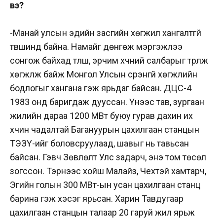
вэ?
-Манай улсын эдийн засгийн хөгжил хангалтгүй
түвшинд байна. Намайг дөнгөж мэргэжлээ
сонгож байхад түлш, эрчим хүчний салбарыг түрүүлж
хөгжүүлж байж Монгол Улсын үсрэнгүй хөгжлийн
бодлогыг хангана гэж ярьдаг байсан. ДЦС-4
1983 онд баригдаж дууссан. Үүнээс тав, зургаан
жилийн дараа 1200 МВт буюу гурав дахин их
хүчин чадалтай Багануурын цахилгаан станцын
ТЭЗҮ-ийг боловсруулаад, шавыг нь тавьсан
байсан. Гэвч Зөвлөлт Улс задарч, энэ том төсөл
зогссон. Тэрнээс хойш Малайз, Чехтэй хамтарч,
Эгийн голын 300 МВт-ын усан цахилгаан станц
барина гэж хэсэг ярьсан. Харин Тавдугаар
цахилгаан станцын талаар 20 гаруй жил ярьж