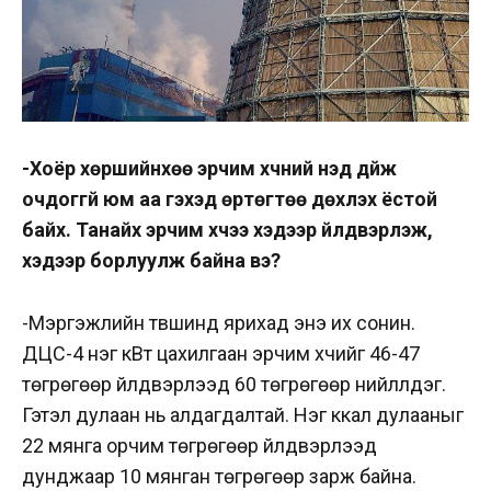
-Хоёр хөршийнхөө эрчим хүчний үнэд дүйж
очдоггүй юм аа гэхэд өртөгтөө дөхүүлэх ёстой
байх. Танайх эрчим хүчээ хэдээр үйлдвэрлэж,
хэдээр борлуулж байна вэ?
-Мэргэжлийн түвшинд ярихад энэ их сонин.
ДЦС-4 нэг кВт цахилгаан эрчим хүчийг 46-47
төгрөгөөр үйлдвэрлээд 60 төгрөгөөр нийлүүлдэг.
Гэтэл дулаан нь алдагдалтай. Нэг ккал дулааныг
22 мянга орчим төгрөгөөр үйлдвэрлээд
дунджаар 10 мянган төгрөгөөр зарж байна.