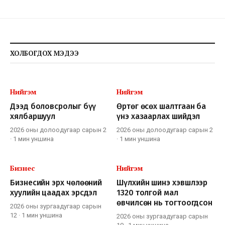
ХОЛБОГДОХ МЭДЭЭ
Нийгэм
Нийгэм
Дээд боловсролыг бүү
Өртөг өсөх шалтгаан ба
хялбаршуул
үнэ хазаарлах шийдэл
2026 оны долоодугаар сарын 2
2026 оны долоодугаар сарын 2
·
1 мин
уншина
·
1 мин
уншина
Бизнес
Нийгэм
Бизнесийн эрх чөлөөний
Шүлхийн шинэ хэвшлээр
хуулийн цаадах эрсдэл
1320 толгой мал
өвчилсөн нь тогтоогдсон
2026 оны зургаадугаар сарын
12
·
1 мин
уншина
2026 оны зургаадугаар сарын