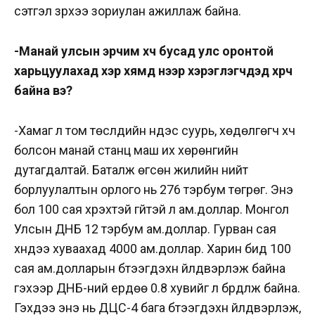
сэтгэл зүрхээ зориулан ажиллаж байна.
-Манай улсын эрчим хүч бусад улс оронтой
харьцуулахад хэр хямд үнээр хэрэглэгчдэд хүрч
байна вэ?
-Хамаг л том төслүүдийн үндэс суурь, хөдөлгөгч хүч
болсон манай станц маш их хөрөнгийн
дутагдалтай. Баталж өгсөн жилийн нийт
борлуулалтын орлого нь 276 тэрбум төгрөг. Энэ
бол 100 сая хүрэхтэй үгүйтэй л ам.доллар. Монгол
Улсын ДНБ 12 тэрбум ам.доллар. Гурван сая
хүндээ хуваахад 4000 ам.доллар. Харин бид 100
сая ам.долларын бүтээгдэхүүн үйлдвэрлэж байна
гэхээр ДНБ-ний ердөө 0.8 хувийг л бүрдүүлж байна.
Гэхдээ энэ нь ДЦС-4 бага бүтээгдэхүүн үйлдвэрлэж,