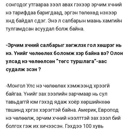
сонгодог утгаараа зээл авах гэхээр эрчим хүчний
үнэ тарифдаа баригдаад, эргэн төлөхөд үнэхээр
хүнд байдал үүсдэг. Энэ л салбарын маань хамгийн
тулгамдсан асуудал болж байна.
-Эрчим хүчний салбарыг хөгжүүлэх гол хөшүүрэг нь
үнэ. Үнийг чөлөөлөх боломж хэр байна вэ? Олон
улсад үнэ чөлөөлсөн “төгс туршлага”-аас
судалж үзсэн үү?
-Монгол Улс үнэ чөлөөлөх хэмжээнд хүрээгүй
байгаа. Үнийг зах зээлийн зарчмаар нь сул
тавьдаггүй юм гэхэд ядаж хоёр хөршийнхөө
түвшинд хүргэх хэрэгтэй байна. Америк, Европод
үнэ чөлөөлж, эрчим хүчний нээлттэй зах зээл бий
болгох гэж их хичээсэн. Гэхдээ 100 хувь