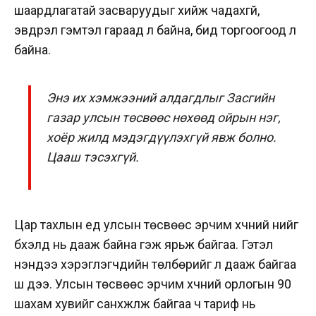
шаардлагатай засваруудыг хийж чадахгүй,
эвдрэл гэмтэл гараад л байна, бид торгоогоод л
байна.
Энэ их хэмжээний алдагдлыг Засгийн
газар улсын төсвөөс нөхөөд ойрын нэг,
хоёр жилд мэдэгдүүлэхгүй явж болно.
Цааш тэсэхгүй.
Цар тахлын үед улсын төсвөөс эрчим хүчний үнийг
бүхэлд нь дааж байна гэж ярьж байгаа. Гэтэл
үнэндээ хэрэглэгчдийн төлбөрийг л дааж байгаа
шүү дээ. Улсын төсвөөс эрчим хүчний орлогын 90
шахам хувийг санхүүжүүлж байгаа ч тариф нь