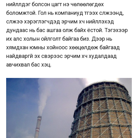
нийлүүлдэг болсон цагт үнэ чөлөөлөгдөх
боломжтой. Гол нь компаниуд түгээх сүлжээнд,
сүлжээ хэрэглэгчдэд эрчим хүч нийлүүлэхэд
дундаас нь бас ашгаа олж байх ёстой. Тэгэхээр
их
алс холын ойлголт байгаа биз. Дээр нь
х
ямдхан юмны хойноос хөөцөлдөж байгаад
найдваргүй эх үүсвэрээс эрчим хүч худалдаад
авчихвал бас хэцүү.