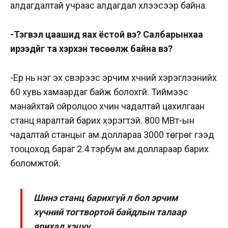
алдагдалтай учраас алдагдал хүлээсээр байна.
-Тэгвэл цаашид яах ёстой вэ? Салбарынхаа
ирээдүйг та хэрхэн төсөөлж байна вэ?
-Ер нь нэг эх үүсвэрээс эрчим хүчний хэрэглээнийх
60 хувь хамаардаг байж болохгүй. Тиймээс
манайхтай ойролцоо хүчин чадалтай цахилгаан
станц яаралтай барих хэрэгтэй.
800 МВт-ын
чадалтай станцыг ам.доллараа 3000 төгрөг гээд
тооцоход бараг 2.4 тэрбум ам.доллараар барих
боломжтой.
Шинэ станц барихгүй л бол эрчим
хүчний тогтвортой байдлын талаар
ярихад хэцүү.