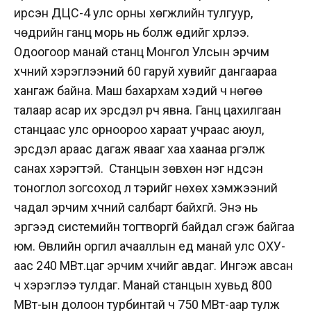
ирсэн ДЦС-4 улс орны хөгжлийн тулгуур,
чөдрийн ганц морь нь болж өдийг хүрлээ.
Одоогоор манай станц Монгол Улсын эрчим
хүчний хэрэглээний 60 гаруй хувийг дангаараа
хангаж байна. Маш бахархам хэдий ч нөгөө
талаар асар их эрсдэл үүрч явна. Ганц цахилгаан
станцаас улс орноороо хараат учраас аюул,
эрсдэл араас дагаж явааг хаа хаанаа үргэлж
санах хэрэгтэй. Станцын зөвхөн нэг үндсэн
тоноглол зогсоход л тэрийг нөхөх хэмжээний
чадал эрчим хүчний салбарт байхгүй. Энэ нь
эргээд системийн тогтворгүй байдал үүсгэж байгаа
юм.
Өвлийн оргил ачааллын үед манай улс ОХУ-
аас 240 МВт.цаг эрчим хүчийг авдаг. Ингэж авсан
ч хэрэглээ тулдаг. Манай станцын хувьд 800
МВт-ын долоон турбинтай ч 750 МВт-аар тулж