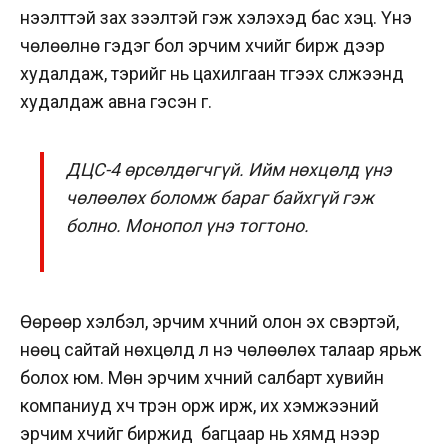
нээлттэй зах зээлтэй гэж хэлэхэд бас хэцүү. Үнэ
чөлөөлнө гэдэг бол эрчим хүчийг бирж дээр
худалдаж, тэрийг нь цахилгаан түгээх сүлжээнүүд
худалдаж авна гэсэн үг.
ДЦС-4 өрсөлдөгчгүй. Ийм нөхцөлд үнэ
чөлөөлөх боломж бараг байхгүй гэж
болно. Монопол үнэ тогтоно.
Өөрөөр хэлбэл, эрчим хүчний олон эх үүсвэртэй,
нөөц сайтай нөхцөлд л үнэ чөлөөлөх талаар ярьж
болох юм. Мөн эрчим хүчний салбарт хувийн
компаниуд хүч түрэн орж ирж, их хэмжээний
эрчим хүчийг биржид
багцаар нь хямд үнээр