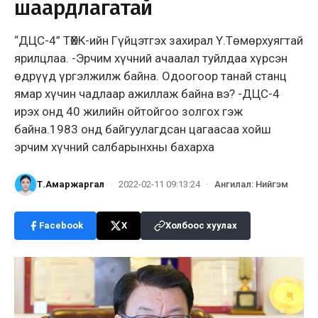
шаардлагатай
“ДЦС-4” ТӨХК-ийн Гүйцэтгэх захирал Ү.Төмөрхуягтай
ярилцлаа. -Эрчим хүчний ачаалал туйлдаа хүрсэн
өдрүүд үргэлжилж байна. Одоогоор танай станц
ямар хүчин чадлаар ажиллаж байна вэ? -ДЦС-4
ирэх онд 40 жилийн ойтойгоо золгох гэж
байна.1983 онд байгуулагдсан цагаасаа хойш
эрчим хүчний салбарынхны бахарха
Т.Амаржаргал
·
2022-02-11 09:13:24
·
Ангилал
:
Нийгэм
Facebook
X
Холбоос хуулах