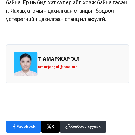
байна. Ер нь бид хэт супер зүйл хүсэж байна гэсэн
үг. Яахав, атомын цахилгаан станцыг бодвол
устөрөгчийн цахилгаан станц илүү аюулгүй.
Т.АМАРЖАРГАЛ
amarjargal@one.mn
Facebook
X
Холбоос хуулах