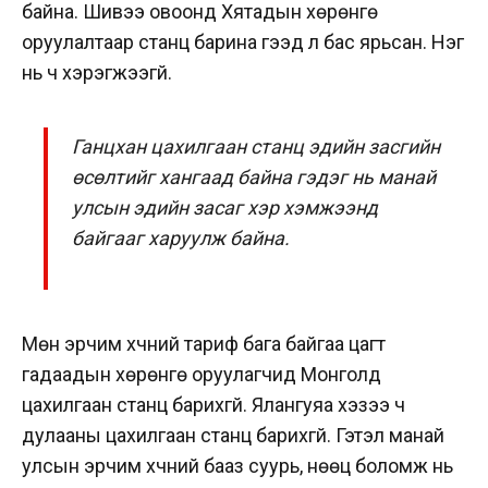
байна. Шивээ овоонд Хятадын хөрөнгө
оруулалтаар станц барина гээд л бас ярьсан. Нэг
нь ч хэрэгжээгүй.
Ганцхан цахилгаан станц эдийн засгийн
өсөлтийг хангаад байна гэдэг нь манай
улсын эдийн засаг хэр хэмжээнд
байгааг харуулж байна.
Мөн эрчим хүчний тариф бага байгаа цагт
гадаадын хөрөнгө оруулагчид Монголд
цахилгаан станц барихгүй. Ялангуяа хэзээ ч
дулааны цахилгаан станц барихгүй. Гэтэл манай
улсын эрчим хүчний бааз суурь, нөөц боломж нь