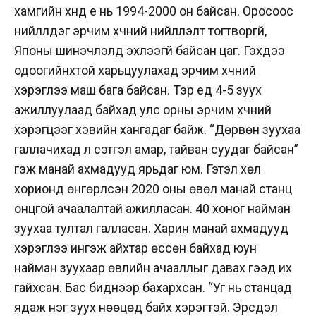
хамгийн хүнд үе нь 1994-2000 он байсан. Оросоос
нийлүүлдэг эрчим хүчний нийлүүлэлт тогтворгүй,
Японы шинэчлэлүүд эхлээгүй байсан цаг. Гэхдээ
одоогийнхтой харьцуулахад эрчим хүчний
хэрэглээ маш бага байсан. Тэр үед 4-5 зуух
ажиллуулаад байхад улс орны эрчим хүчний
хэрэгцээг хэвийн хангадаг байж. “Дөрвөн зуухаа
галлачихад л сэтгэл амар, тайван суудаг байсан”
гэж манай ахмадууд ярьдаг юм. Гэтэл хөл
хорионд өнгөрүүлсэн 2020 оны өвөл манай станц
онцгой ачаалалтай ажилласан. 40 хоног найман
зуухаа тултал галласан. Харин манай ахмадууд
хэрэглээ ингэж айхтар өссөн байхад юун
найман зуухаар өвлийн ачааллыг давах гээд их
гайхсан. Бас биднээр бахархсан. “Уг нь станцад
ядаж нэг зуух нөөцөд байх хэрэгтэй. Эрсдэл