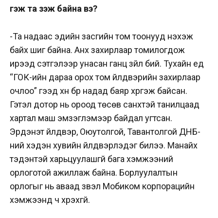
гэж та үзэж байна вэ?
-Та надаас эдийн засгийн том тоонууд нэхэж
байх шиг байна. Анх захирлаар томилогдож
ирээд сэтгэлээр унасан ганц зүйл бий. Тухайн үед
“ГОК-ийн дараа орох том үйлдвэрийн захирлаар
очлоо” гээд хүн бүр надад баяр хүргэж байсан.
Гэтэл дотор нь ороод төсөв санхүүтэй танилцаад
хартал маш эмзэглэмээр байдал угтсан.
Эрдэнэт үйлдвэр, Оюутолгой, Тавантолгой ДНБ-
ний хэдэн хувийн үйлдвэрлэдэг билээ. Манайх
тэдэнтэй харьцуулашгүй бага хэмжээний
орлоготой ажиллаж байна. Борлуулалтын
орлогыг нь аваад үзвэл Мобиком корпорацийн
хэмжээнд ч хүрэхгүй.