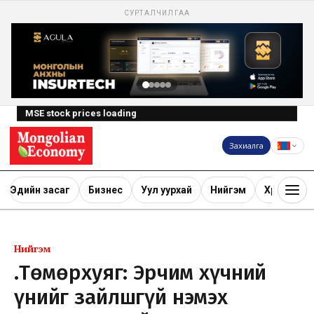
СУРТАЛЧИЛГАА
MSE stock prices loading
Захиалга
Эдийн засаг
Бизнес
Уул уурхай
Нийгэм
Хөрөнгө ору
Нийгэм
Ү.Төмөрхуяг: Эрчим хүчний
үнийг зайлшгүй нэмэх