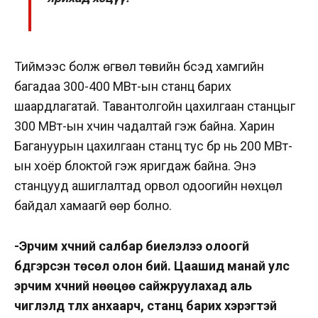
Тиймээс болж өгвөл төвийн бүсэд хамгийн
багадаа 300-400 МВт-ын станц барих
шаардлагатай. Тавантолгойн цахилгаан станцыг
300 МВт-ын хүчин чадалтай гэж байна. Харин
Багануурын цахилгаан станц тус бүр нь 200 МВт-
ын хоёр блоктой гэж яригдаж байна. Энэ
станцууд ашиглалтад орвол одоогийн нөхцөл
байдал хамаагүй өөр болно.
-Эрчим хүчний салбар биелэлээ олоогүй
бүдгэрсэн төсөл олон бий. Цаашид манай улс
эрчим хүчний нөөцөө сайжруулахад аль
чиглэлд түлхүү анхаарч, станц барих хэрэгтэй