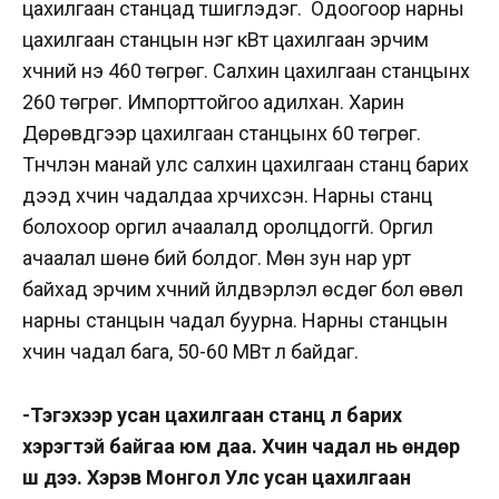
цахилгаан станцад түшиглэдэг. Одоогоор нарны
цахилгаан станцын нэг кВт цахилгаан эрчим
хүчний үнэ 460 төгрөг. Салхин цахилгаан станцынх
260 төгрөг. Импорттойгоо адилхан. Харин
Дөрөвдүгээр цахилгаан станцынх 60 төгрөг.
Түүнчлэн манай улс салхин цахилгаан станц барих
дээд хүчин чадалдаа хүрчихсэн. Нарны станц
болохоор оргил ачаалалд оролцдоггүй. Оргил
ачаалал шөнө бий болдог. Мөн зун нар урт
байхад эрчим хүчний үйлдвэрлэл өсдөг бол өвөл
нарны станцын чадал буурна. Нарны станцын
хүчин чадал бага, 50-60 МВт л байдаг.
-Тэгэхээр усан цахилгаан станц л барих
хэрэгтэй байгаа юм даа. Хүчин чадал нь өндөр
шүү дээ. Хэрэв Монгол Улс усан цахилгаан