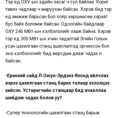
Тэр үед ОХУ-ын эдийн засаг ч сул байлаа. Хориг
тавих чадлаар ч маруухан байсан. Хэрэв бид тэр
үед амжиж барьсан бол хоёр хөршөөсөө хараат
бус байх боломж байсан. Одоогийн байдлаар
ОХУ 240 МВт-ын хэлбэлзлийг хааж байна. Хэрэв
тэр үед 300 МВт-ын хүчин чадалтай Эгийн голын
усан цахилгаан станц ашиглалтад орчихсон бол
энэ хэлбэлзлийг бид өөрсдөө дааж чадах л
байсан.
-Ерөнхий сайд Л.Оюун-Эрдэнэ Японд айлчлах
үеэрээ цахилгаан станц барих талаар хэлэлцээ
хийсэн. Устөрөгчийн станцаар бид ачааллаа
шийдэж чадах болов уу?
-Супер технологийн цахилгаан станц барьж