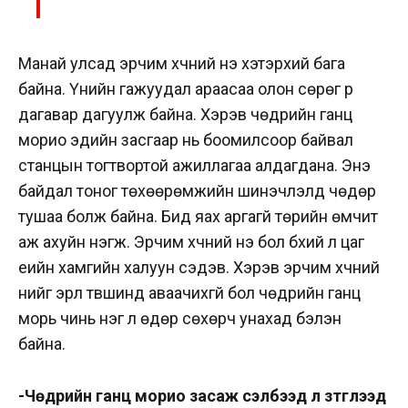
Манай улсад эрчим хүчний үнэ хэтэрхий бага
байна. Үнийн гажуудал араасаа олон сөрөг үр
дагавар дагуулж байна. Хэрэв чөдрийн ганц
морио эдийн засгаар нь боомилсоор байвал
станцын тогтвортой ажиллагаа алдагдана. Энэ
байдал тоног төхөөрөмжийн шинэчлэлд чөдөр
тушаа болж байна. Бид яах аргагүй төрийн өмчит
аж ахуйн нэгж. Эрчим хүчний үнэ бол бүхий л цаг
үеийн хамгийн халуун сэдэв. Хэрэв эрчим хүчний
үнийг эрүүл түвшинд аваачихгүй бол чөдрийн ганц
морь чинь нэг л өдөр сөхөрч унахад бэлэн
байна.
-Чөдрийн ганц морио засаж сэлбээд л зүтгүүлээд