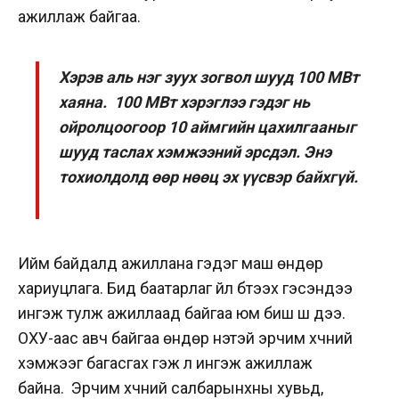
ажиллаж байгаа.
Хэрэв аль нэг зуух зогвол шууд 100 МВт
хаяна. 100 МВт хэрэглээ гэдэг нь
ойролцоогоор 10 аймгийн цахилгааныг
шууд таслах хэмжээний эрсдэл. Энэ
тохиолдолд өөр нөөц эх үүсвэр байхгүй.
Ийм байдалд ажиллана гэдэг маш өндөр
хариуцлага. Бид баатарлаг үйл бүтээх гэсэндээ
ингэж тулж ажиллаад байгаа юм биш шүү дээ.
ОХУ-аас авч байгаа өндөр үнэтэй эрчим хүчний
хэмжээг багасгах гэж л ингэж ажиллаж
байна.
Эрчим хүчний салбарынхны хувьд,