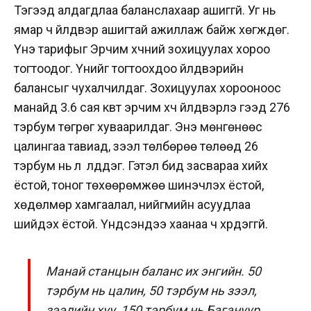
Тэгээд алдагдлаа баланслахаар ашиггүй. Уг нь
ямар ч үйлдвэр ашигтай ажиллаж байж хөгждөг.
Үнэ тарифыг Эрчим хүчний зохицуулах хороо
тогтоодог. Үнийг тогтоохдоо үйлдвэрийн
балансыг чухалчилдаг. Зохицуулах хорооноос
манайд 3.6 сая квт эрчим хүч үйлдвэрлэ гээд 276
тэрбум төгрөг хуваарилдаг. Энэ мөнгөнөөс
цалингаа тавиад, зээл төлбөрөө төлөөд 26
тэрбум нь л үлддэг. Гэтэл бид засвараа хийх
ёстой, тоног төхөөрөмжөө шинэчлэх ёстой,
хөдөлмөр хамгаалал, нийгмийн асуудлаа
шийдэх ёстой. Үндсэндээ хаанаа ч хүрдэггүй.
Манай станцын баланс их энгийн. 50
тэрбум нь цалин, 50 тэрбум нь зээл,
зээлийн хүү, 150 тэрбум нь Багануур,