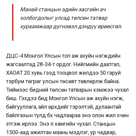
Манай станцын эдийн засгийн ач
холбогдолыг улсад төлсөн татвар
хураамжаар дүгнэвэл дэндүү өрөөсгөл.
ДЦС-4 Монгол Улсын топ аж ахуйн нэгжүүдийн
жагсаалтад 28-34-т ордог. Нийгмийн даатгал,
ХАОАТ 20 хувь гээд тооцвол жилдээ 50 гаруй
тэрбум төгрөг улсын төсөвт төвлөрүүлж байна.
Тиймээс бидний төлсөн татварын хэмжээ чухал
биш. Гэхдээ бид Монгол Улсын аж ахуйн нэгж,
байгууллага, айл өрхүүдийг гэрэлтэй, дулаантай
байлгахын тулд бүх чадлаараа энэ олон жил хүчин
зүтгэж ирлээ. Энэ л хамгийн чухал. Станцын
1500-аад ажилтан маань мэдлэг, ур чадвар,