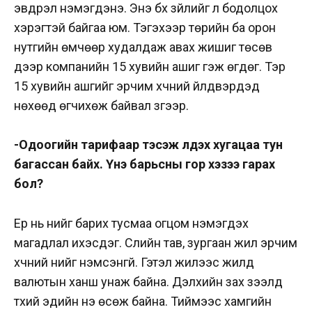
эвдрэл нэмэгдэнэ. Энэ бүх зүйлийг л бодолцох
хэрэгтэй байгаа юм. Тэгэхээр төрийн ба орон
нутгийн өмчөөр худалдаж авах жишиг төсөв
дээр компанийн 15 хувийн ашиг гэж өгдөг. Тэр
15 хувийн ашгийг эрчим хүчний үйлдвэрүүдэд
нөхөөд өгчихөж байвал зүгээр.
-Одоогийн тарифаар тэсэж үлдэх хугацаа тун
багассан байх. Үнэ барьсны гор хэзээ гарах
бол?
Ер нь үнийг барих тусмаа огцом нэмэгдэх
магадлал ихэсдэг. Сүүлийн тав, зургаан жил эрчим
хүчний үнийг нэмсэнгүй. Гэтэл жилээс жилд
валютын ханш унаж байна. Дэлхийн зах зээлд
түүхий эдийн үнэ өсөж байна. Тиймээс хамгийн