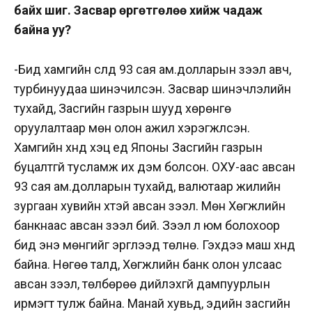
байх шиг. Засвар өргөтгөлөө хийж чадаж
байна уу?
-Бид хамгийн сүүлд 93 сая ам.долларын зээл авч,
турбинуудаа шинэчилсэн. Засвар шинэчлэлийн
тухайд, Засгийн газрын шууд хөрөнгө
оруулалтаар мөн олон ажил хэрэгжүүлсэн.
Хамгийн хүнд хэцүү үед Японы Засгийн газрын
буцалтгүй тусламж их дэм болсон. ОХУ-аас авсан
93 сая ам.долларын тухайд, в
алютаар жилийн
зургаан хувийн хүүтэй авсан зээл. Мөн Хөгжлийн
банкнаас авсан зээл бий. Зээл л юм болохоор
бид энэ мөнгийг эргүүлээд төлнө. Гэхдээ маш хүнд
байна. Нөгөө талд, Хөгжлийн банк олон улсаас
авсан зээл, төлбөрөө дийлэхгүй дампуурлын
ирмэгт тулж байна. Манай хувьд, эдийн засгийн