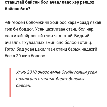
станцтай байсан бол ачааллаас хэр үүрэлцэх
байсан бол?
-Өнгөрсөн боломжийн хойноос харамсаад яахав
гэж би боддог. Усан цахилгаан станц бол нар,
салхитай зүйрлэшгүй хүчин чадалтай. Бидний
ачааллыг хуваалцах амин сүнс болсон станц.
Гэтэл бид усан цахилгаан станц барьж чадахгүй
бас л 30 жил боллоо.
Уг нь 2010 оноос өмнө Эгийн голын усан
цахилгаан станцыг барих боломж
байсан.