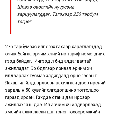
Шивээ овоогийн нүүрсэнд
зарцуулагддаг. Тэгэхээр 250 тэрбум
төгрөг.
276 тэрбумаас илүүг өгөх гэхээр хэрэглэгчдэд
очиж байгаа эрчим хүчний үнэ тариф нэмэгдчих
гээд байдаг. Ингээд л бид алдагдалтай
ажилладаг. Бүр бүдүүлгээр яривал эрчим хүч
үйлдвэрлэх тусмаа алдагдалд орно гэсэн үг.
Яахав, илүү үйлдвэрлэсэн цахилгаан дээр нүүрсний
зардлын 50 хувийг олгодог шинэ тогтолцоо
гараад ирсэн. Гэхдээ станц дан нүүрсээр
ажиллахгүй шүү дээ. Илүү эрчим хүч үйлдвэрлэхэд
хүмүүсийн ажилласан цаг, тоног төхөөрөмжийн