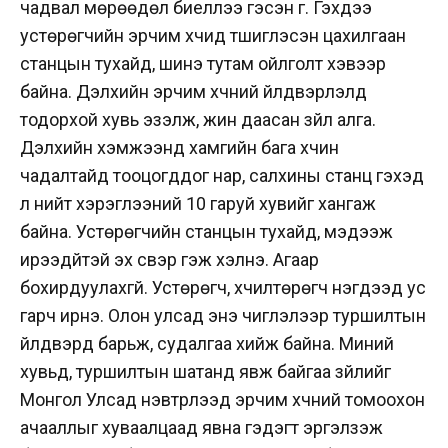
чадвал мөрөөдөл биеллээ гэсэн үг. Гэхдээ
устөрөгчийн эрчим хүчид түшиглэсэн цахилгаан
станцын тухайд, шинэ тутам ойлголт хэвээр
байна. Дэлхийн эрчим хүчний үйлдвэрлэлд
тодорхой хувь эзэлж, жин даасан зүйл алга.
Дэлхийн хэмжээнд хамгийн бага хүчин
чадалтайд тооцогддог нар, салхины станц гэхэд
л нийт хэрэглээний 10 гаруй хувийг хангаж
байна. Устөрөгчийн станцын тухайд, мэдээж
ирээдүйтэй эх үүсвэр гэж хэлнэ. Агаар
бохирдуулахгүй. Устөрөгч, хүчилтөрөгч нэгдээд ус
гарч ирнэ. Олон улсад энэ чиглэлээр туршилтын
үйлдвэрүүд барьж, судалгаа хийж байна. Миний
хувьд, туршилтын шатанд явж байгаа зүйлийг
Монгол Улсад нэвтрүүлээд эрчим хүчний томоохон
ачааллыг хуваалцаад явна гэдэгт эргэлзэж