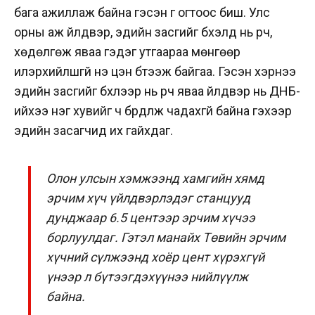
бага ажиллаж байна гэсэн үг огтоос биш. Улс
орны аж үйлдвэр, эдийн засгийг бүхэлд нь үүрч,
хөдөлгөж яваа гэдэг утгаараа мөнгөөр
илэрхийлшгүй үнэ цэн бүтээж байгаа. Гэсэн хэрнээ
эдийн засгийг бүхлээр нь үүрч яваа үйлдвэр нь ДНБ-
ийхээ нэг хувийг ч бүрдүүлж чадахгүй байна гэхээр
эдийн засагчид их гайхдаг.
Олон улсын хэмжээнд хамгийн хямд
эрчим хүч үйлдвэрлэдэг станцууд
дунджаар 6.5 центээр эрчим хүчээ
борлуулдаг. Гэтэл манайх Төвийн эрчим
хүчний сүлжээнд хоёр цент хүрэхгүй
үнээр л бүтээгдэхүүнээ нийлүүлж
байна.