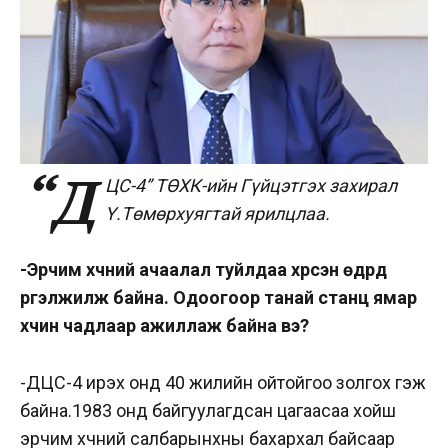
“Д
ЦС-4” ТӨХК-ийн Гүйцэтгэх захирал
Ү.Төмөрхуягтай ярилцлаа.
-Эрчим хүчний ачаалал туйлдаа хүрсэн өдрүүд
үргэлжилж байна. Одоогоор танай станц ямар
хүчин чадлаар ажиллаж байна вэ?
-ДЦС-4 ирэх онд 40 жилийн ойтойгоо золгох гэж
байна.1983 онд байгуулагдсан цагаасаа хойш
эрчим хүчний салбарынхны бахархал байсаар