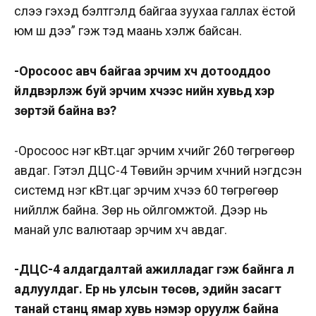
үүслээ гэхэд бэлтгэлд байгаа зуухаа галлах ёстой
юм шүү дээ” гэж тэд маань хэлж байсан.
-Оросоос авч байгаа эрчим хүч дотооддоо
үйлдвэрлэж буй эрчим хүчээс үнийн хувьд хэр
зөрүүтэй байна вэ?
-Оросоос нэг кВт.цаг эрчим хүчийг 260 төгрөгөөр
авдаг. Гэтэл ДЦС-4 Төвийн эрчим хүчний нэгдсэн
системд нэг кВт.цаг эрчим хүчээ 60 төгрөгөөр
нийлүүлж байна. Зөрүү нь ойлгомжтой. Дээр нь
манай улс валютаар эрчим хүч авдаг.
-ДЦС-4 алдагдалтай ажилладаг гэж байнга л
адлуулдаг. Ер нь улсын төсөв, эдийн засагт
танай станц ямар хувь нэмэр оруулж байна