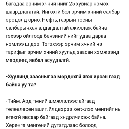
багадаа эрчим хүчний үнийг 25 хувиар нэмэх
шаардлагатай. Ингэхгүй бол эрчим хүчний салбар
эрсдэлд орно. Нефть, газрын тосны
салбарынхан алдагдалтай ажиллаж байна
гэхээр ойлгоод бензиний үнийг удаа дараа
нэмлээ шүү дээ. Тэгэхээр эрчим хүчний үнэ
тарифыг эрчим хүчний хуульд заасан хэмжээнд
мөрдөөд явбал асуудалгүй.
-Хуулинд заасныгаа мөрдөхгүй явж ирсэн гээд
байна уу та?
-Тийм. Ард түмний шүүмжлэлээс айгаад
төлөвлөсөн ашиг, үйлдвэрээ хөгжүүлэх мөнгийг нь
өгөхгүй явсаар байгаад хүндрүүлчихэж байна.
Хөрөнгө мөнгөний дутагдлаас болоод