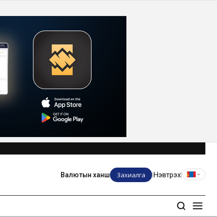
Захиалга
Нэвтрэх
Валютын ханш
|
|