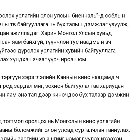
рслэх урлагийн олон улсын биенналь”-д соёлын
аны төв байгууллага нь бүх талын дэмжлэг үзүүлж,
уцан ажилладаг. Харин Монгол Улсын хувьд
сан яам байхгүй, түүнчлэн тус наадмын ач
йгээс дүрслэх урлагийн хувийн байгууллага
лах хүндхэн ачааг үүрч ирсэн юм.
 тэргүүн зэрэглэлийн Каннын кино наадамд ч
рсдөө зардал мөнгө, зохион байгуулалтаа хариуцан
н яам энэ тал дээр киночдоо бүх талаар дэмжин
 тогтмол оролцох нь Монголын кино урлагийн
ааны боломжийг олон улсад сурталчлан таниулах,
 эдийн засгийн үр ашгийг нэмэгдүүлэх ихээхэн