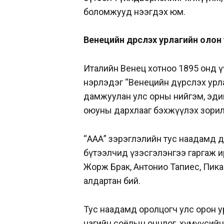
боломжууд нээгдэх юм.
Венецийн дүрслэх урлагийн олон
Италийн Венец хотноо
1895 онд ү
нэрлэдэг “Венецийн дүрслэх урла
дамжуулан улс орны нийгэм, эдийн
оюуны дархлааг бэхжүүлэх зорил
“ААА” зэрэглэлийн тус наадамд дэ
бүтээлчид үзэсгэлэнгээ гаргаж и
Жорж Брак, Антонио Тапиес, Пика
алдартан бий.
Тус наадамд оролцогч улс орон у
цагийн соёлын онцлог, хүмүүсийн 