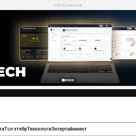
СУРТАЛЧИЛГАА
та
Төсөл хөтөлбөр
Технологи
Энтертайнмент