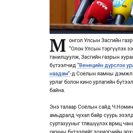
М
онгол Улсын Засгийн газр
“Олон Улсын тэргүүлэх з
танилцуулж, Засгийн газрын хур
бүтээлчид
“Венецийн дүрслэх ур
наадам”
-д Соёлын яамны дэмжлэ
урлаг болон кино урлагийн бүтэ
байна.
Энэ талаар Соёлын сайд Ч.Номин 
амьдралд чухал байр суурь эзэлд
суртахууныг төлөвшүүлэх өвөрмөц ча
оюуны бүтээлийг зохиогчийн эрхэ