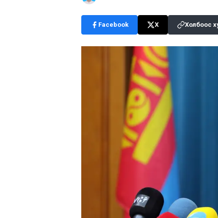
Facebook
X
Холбоос х