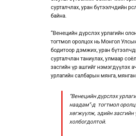
сурталчлах, уран бүтээлчдийн өр
байна.
“Венецийн дүрслэх урлагийн оло
тогтмол оролцох нь Монгол Улсын
бодитоор дэмжих, уран бүтээлч
сурталчлан таниулах, улмаар соё
засгийн үр ашгийг нэмэгдүүлэх а
урлагийн салбарын мянга, мянган 
“Венецийн дүрслэх урлаги
наадам”-д тогтмол оролц
хөгжүүлж, эдийн засгийн 
холбогдолтой.