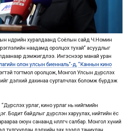
ын өнөөдрийн хуралдаанд Соёлын сайд Ч.Номин
эрэглэлийн наадамд оролцох тухай” асуудлыг
алдаанаар дэмжигдлээ. Ингэснээр манай уран
лагийн олон улсын биенналь”-д,
“Каннын кино
гтэй тогтмол оролцож, Монгол Улсын дүрслэх
элийг дэлхий дахинаа сурталчлах боломж бүрдэж
“Дүрслэх урлаг, кино урлаг нь нийгмийн
эг. Бодит байдлыг дүрслэн харуулах, нийтийн ёс
нараараа оюун санаанд нөлөөлөгч салбар. Монгол хүний
д тулгуурлан дэлхийн зах зээлд таниулан