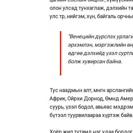
олон улсад тунхаглаж, дэлхийн т
улс төр, нийгэм, хүн, байгаль орчн
“Венецийн дүрслэх урлаг
эрхэмлэн, мэргэжлийн ө
өдгөө дэлхийд үзэл суртл
болж хувирсан байна.
Тус наадмын алт, мөнгөн арслангий
Африк, Ойрхи Дорнод, Өмнөд Амери
суурь, үзэл бодол, авьяас мэдрэ
бүтээл туурвилаараа хүртэж бай
Хоёр жил тутамд нэг удаа болдог