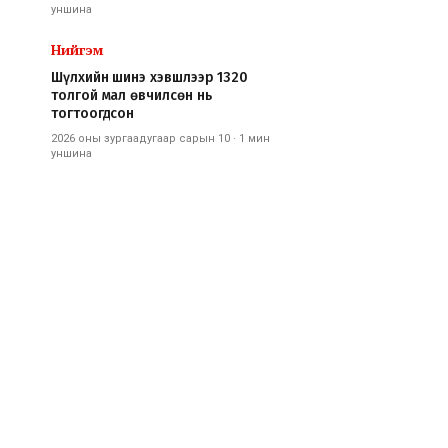
уншина
Нийгэм
Шүлхийн шинэ хэвшлээр 1320
толгой мал өвчилсөн нь
тогтоогдсон
2026 оны зургаадугаар сарын 10
·
1 мин
уншина