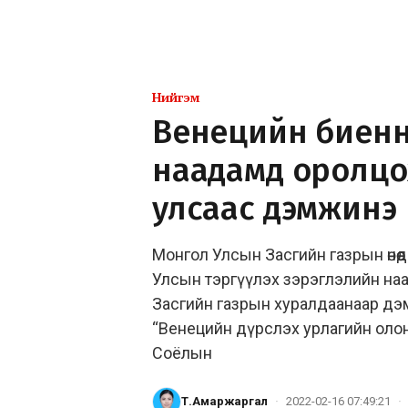
Нийгэм
Венецийн биенн
наадамд оролцох
улсаас дэмжинэ
Монгол Улсын Засгийн газрын өнө
Улсын тэргүүлэх зэрэглэлийн на
Засгийн газрын хуралдаанаар дэ
“Венецийн дүрслэх урлагийн олон
Соёлын
Т.Амаржаргал
·
2022-02-16 07:49:21
·