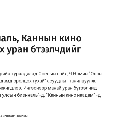
аль, Каннын кино
 уран бүтээлчдийг
өдрийн хуралдаанд Соёлын сайд Ч.Номин “Олон
адамд оролцох тухай” асуудлыг танилцуулж,
мжигдлээ. Ингэснээр манай уран бүтээлчид
 улсын биенналь”-д, “Каннын кино наадам” -д
Ангилал
:
Нийгэм