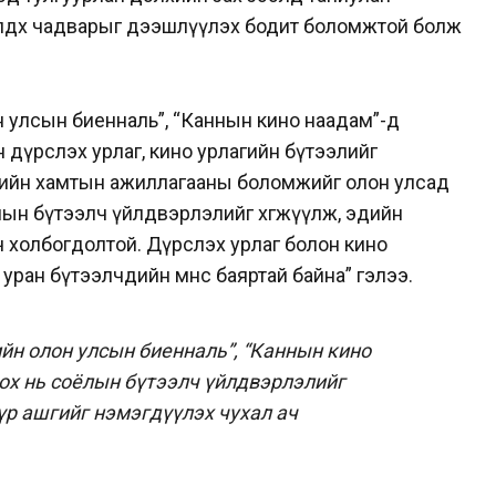
сөлдөх чадварыг дээшлүүлэх бодит боломжтой болж
н улсын биенналь”, “Каннын кино наадам”-д
 дүрслэх урлаг, кино урлагийн бүтээлийг
дийн хамтын ажиллагааны боломжийг олон улсад
лын бүтээлч үйлдвэрлэлийг хөгжүүлж, эдийн
ч холбогдолтой. Дүрслэх урлаг болон кино
уран бүтээлчдийн өмнөөс баяртай байна” гэлээ.
йн олон улсын биенналь”, “Каннын кино
ох нь соёлын бүтээлч үйлдвэрлэлийг
үр ашгийг нэмэгдүүлэх чухал ач