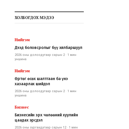
ХОЛБОГДОХ МЭДЭЭ
Нийгэм
Дээд боловсролыг бүү хялбаршуул
2026 оны долоодугаар сарын 2
·
1 мин
уншина
Нийгэм
Өртөг өсөх шалтгаан ба үнэ
хазаарлах шийдэл
2026 оны долоодугаар сарын 2
·
1 мин
уншина
Бизнес
Бизнесийн эрх чөлөөний хуулийн
цаадах эрсдэл
2026 оны зургаадугаар сарын 12
·
1 мин