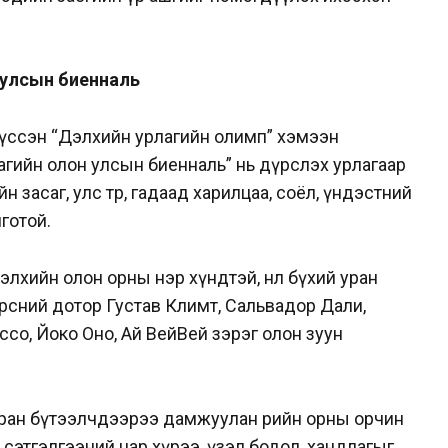
 улсын биенналь
үссэн “
Дэлхийн урлагийн олимп” хэмээн
гийн олон улсын биенналь” нь дүрслэх урлагаар
 засаг, улс төр, гадаад харилцаа, соёл, үндэстний
готой.
лхийн олон орны нэр хүндтэй, нөлөө бүхий уран
рсний дотор Густав Климт, Сальвадор Дали,
ссо, Йоко Оно, Ай ВейВей зэрэг олон зуун
ран бүтээлчдээрээ дамжуулан өөрийн орны орчин
сэтгэлгээний цар хүрээ, үзэл бодол, хандлагыг