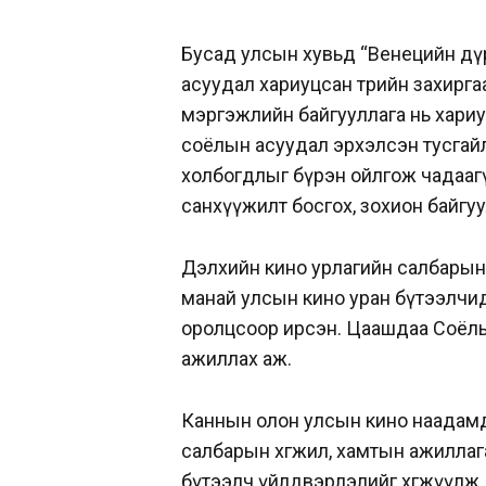
Бусад улсын хувьд “Венецийн дү
асуудал хариуцсан төрийн захирга
мэргэжлийн байгууллага нь хари
соёлын асуудал эрхэлсэн тусгайл
холбогдлыг бүрэн ойлгож чадаагү
санхүүжилт босгох, зохион байгуу
Дэлхийн кино урлагийн салбарын
манай улсын кино уран бүтээлчид өө
оролцсоор ирсэн. Цаашдаа Соёлы
ажиллах аж.
Каннын олон улсын кино наадамд
салбарын хөгжил, хамтын ажиллаг
бүтээлч үйлдвэрлэлийг хөгжүүлж,