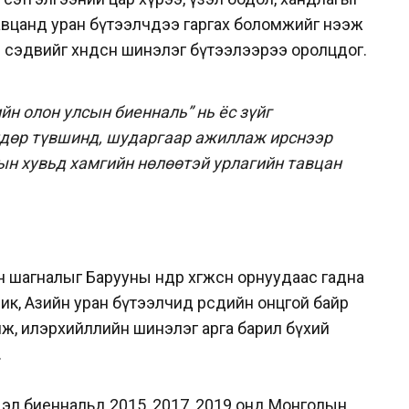
авцанд уран бүтээлчдээ гаргах боломжийг нээж
ы сэдвийг хөндсөн шинэлэг
бүтээлээрээ оролцдог.
ийн олон улсын биенналь”
нь ёс зүйг
ндөр түвшинд, шударгаар ажиллаж ирснээр
ын хувьд хамгийн нөлөөтэй урлагийн тавцан
н шагналыг Барууны өндөр хөгжсөн орнуудаас гадна
к, Азийн уран бүтээлчид өөрсдийн онцгой байр
мж, илэрхийллийн шинэлэг арга барил бүхий
в.
 эл биеннальд 2015, 2017, 2019 онд Монголын