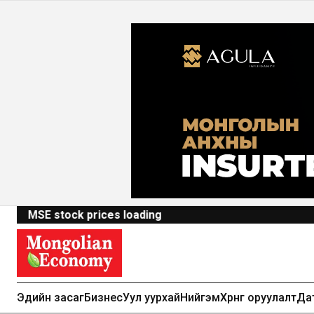
MSE stock prices loading
Эдийн засаг
Бизнес
Уул уурхай
Нийгэм
Хөрөнгө оруулалт
Да