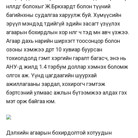
нөлөөлдөг болохыг Ж.Бөркхардт болон түүний
багийнхны судалгаа харуулж буй. Хүмүүсийн
эрүүл мэндэд төдийгүй эдийн засагт үзүүлэх
агаарын бохирдлын хор нөлөөг ч тэд мөн авч үзжээ.
Агаар дахь нарийн ширхэгт тоосонцор болон
озоны хэмжээ өдөрт 10 хувиар буурсан
тохиолдолд гэмт хэргийн гаралт багасч, энэ нь
АНУ-д жилд 1.4 тэрбум доллар хэмнэх боломж
олгох аж. Үүнд цагдаагийн шуурхай
ажиллагааны зардал, хохирогч гэмтэж
бэртсэний улмаас ажлын бүтээмжээ алдах гэх
мэт орж байгаа юм.
Дэлхийн агаарын бохирдолтой хотуудын