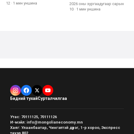
12
·
1 мин
уншина
2026 оны зургаадугаар сарын
10
·
1 мин
уншина
Бидний тухай
Сурталчилгаа
Утас
:
70111125, 70111126
И-мэйл
:
info@mongolianeconomy.mn
Хаяг
:
Улаанбаатар, Чингэлтэй дүүрэг, 1-р хороо, Экспресс
тауэр 802