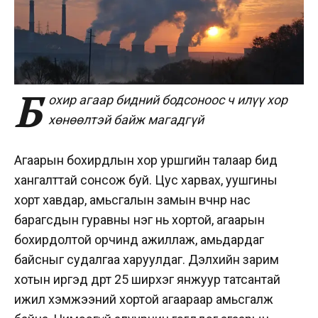
Б
охир агаар бидний бодсоноос ч илүү хор
хөнөөлтэй байж магадгүй
Агаарын бохирдлын хор уршгийн талаар бид
хангалттай сонсож буй. Цус харвах, уушгины
хорт хавдар, амьсгалын замын өвчнөөр нас
барагсдын гуравны нэг нь хортой, агаарын
бохирдолтой орчинд ажиллаж, амьдардаг
байсныг судалгаа харуулдаг. Дэлхийн зарим
хотын иргэд өдөрт 25 ширхэг янжуур татсантай
ижил хэмжээний хортой агаараар амьсгалж