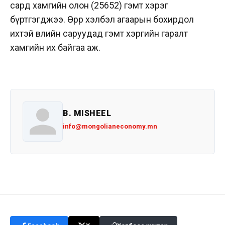
сард хамгийн олон (25652) гэмт хэрэг
бүртгэгджээ. Өөрөөр хэлбэл агаарын бохирдол
ихтэй өвлийн саруудад гэмт хэргийн гаралт
хамгийн их байгаа аж.
B. MISHEEL
info@mongolianeconomy.mn