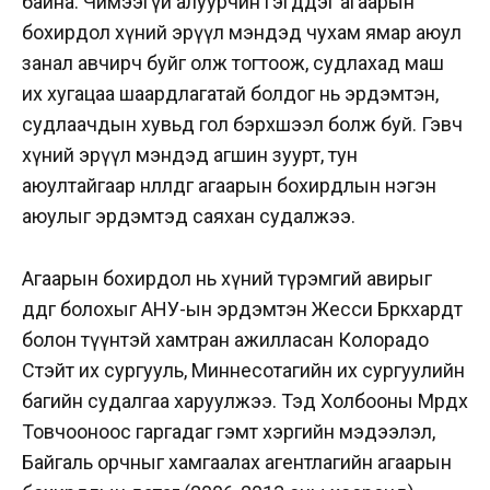
байна. Чимээгүй алуурчин гэгддэг агаарын
бохирдол хүний эрүүл мэндэд чухам ямар аюул
занал авчирч буйг олж тогтоож, судлахад маш
их хугацаа шаардлагатай болдог нь эрдэмтэн,
судлаачдын хувьд гол бэрхшээл болж буй. Гэвч
хүний эрүүл мэндэд агшин зуурт, тун
аюултайгаар нөлөөлдөг агаарын бохирдлын нэгэн
аюулыг эрдэмтэд саяхан судалжээ.
Агаарын бохирдол нь хүний түрэмгий авирыг
өдөөдөг болохыг АНУ-ын эрдэмтэн Жесси Бөркхардт
болон түүнтэй хамтран ажилласан Колорадо
Стэйт их сургууль, Миннесотагийн их сургуулийн
багийн судалгаа харуулжээ. Тэд Холбооны Мөрдөх
Товчооноос гаргадаг гэмт хэргийн мэдээлэл,
Байгаль орчныг хамгаалах агентлагийн агаарын