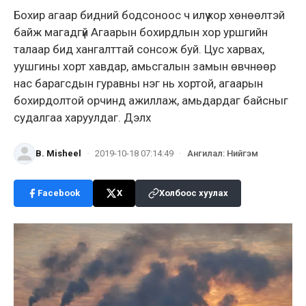
Бохир агаар бидний бодсоноос ч илүү хор хөнөөлтэй
байж магадгүй Агаарын бохирдлын хор уршгийн
талаар бид хангалттай сонсож буй. Цус харвах,
уушгины хорт хавдар, амьсгалын замын өвчнөөр
нас барагсдын гуравны нэг нь хортой, агаарын
бохирдолтой орчинд ажиллаж, амьдардаг байсныг
судалгаа харуулдаг. Дэлх
B. Misheel
·
2019-10-18 07:14:49
·
Ангилал
:
Нийгэм
Facebook
X
Холбоос хуулах