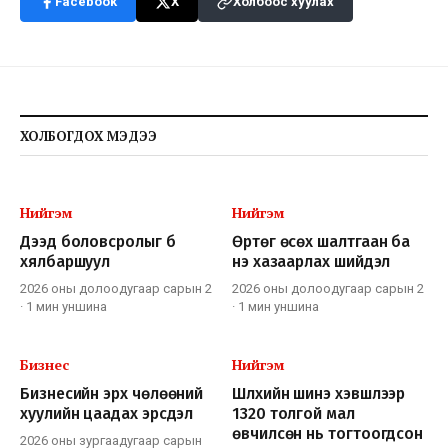
Facebook
X
Холбоос хуулах
ХОЛБОГДОХ МЭДЭЭ
Нийгэм
Нийгэм
Дээд боловсролыг бүү
Өртөг өсөх шалтгаан ба
хялбаршуул
үнэ хазаарлах шийдэл
2026 оны долоодугаар сарын 2
2026 оны долоодугаар сарын 2
·
1 мин
уншина
·
1 мин
уншина
Бизнес
Нийгэм
Бизнесийн эрх чөлөөний
Шүлхийн шинэ хэвшлээр
хуулийн цаадах эрсдэл
1320 толгой мал
өвчилсөн нь тогтоогдсон
2026 оны зургаадугаар сарын