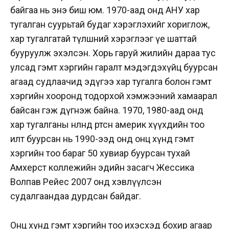
байгаа нь энэ биш юм. 1970-аад онд АНУ хар
тугалган суурьтай будаг хэрэглэхийг хориглож,
хар тугалгатай түлшний хэрэглээг үе шаттай
бууруулж эхэлсэн. Хорь гаруй жилийн дараа тус
улсад гэмт хэргийн гаралт мэдэгдэхүйц буурсан
агаад судлаачид эдүгээ хар тугалга болон гэмт
хэргийн хооронд тодорхой хэмжээний хамаарал
байсан гэж дүгнэж байна. 1970, 1980-аад онд
хар тугалганы нөлөөнд өртсөн америк хүүхдийн тоо
илт буурсан нь 1990-ээд онд онц хүнд гэмт
хэргийн тоо бараг 50 хувиар буурсан тухай
Амхерст коллежийн эдийн засагч Жессика
Волпав Рейес 2007 онд хэвлүүлсэн
судалгаандаа дурдсан байдаг.
Онц хүнд гэмт хэргийн тоо ихэсхэд бохир агаар