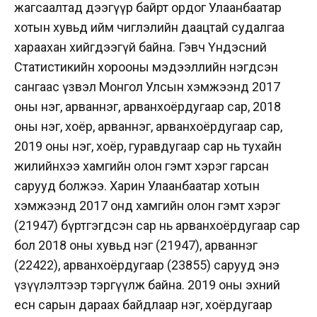
жагсаалтад дээгүүр байрт ордог Улаанбаатар
хотын хувьд ийм чиглэлийн даацтай судалгаа
хараахан хийгдээгүй байна. Гэвч Үндэсний
Статистикийн хорооны мэдээллийн нэгдсэн
сангаас үзвэл Монгол Улсын хэмжээнд 2017
оны нэг, арваннэг, арванхоёрдугаар сар, 2018
оны нэг, хоёр, арваннэг, арванхоёрдугаар сар,
2019 оны нэг, хоёр, гуравдугаар сар нь тухайн
жилийнхээ хамгийн олон гэмт хэрэг гарсан
сарууд болжээ. Харин Улаанбаатар хотын
хэмжээнд 2017 онд хамгийн олон гэмт хэрэг
(21947) бүртгэгдсэн сар нь арванхоёрдугаар сар
бол 2018 оны хувьд нэг (21947), арваннэг
(22422), арванхоёрдугаар (23855) сарууд энэ
үзүүлэлтээр тэргүүлж байна. 2019 оны эхний
есөн сарын дараах байдлаар нэг, хоёрдугаар