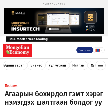
СУРТАЛЧИЛГАА
MSE stock prices loading
Захиалга
Эдийн засаг
Бизнес
Уул уурхай
Нийгэм
Хөрөнгө ору
Нийгэм
Агаарын бохирдол гэмт хэрэг
нэмэгдэх шалтгаан болдог уу