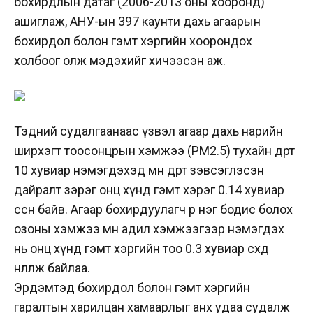
бохирдлын датаг (2006-2013 оны хооронд)
ашиглаж, АНУ-ын 397 каунти дахь агаарын
бохирдол болон гэмт хэргийн хоорондох
холбоог олж мэдэхийг хичээсэн аж.
Тэдний судалгаанаас үзвэл агаар дахь нарийн
ширхэгт тоосонцрын хэмжээ (PM2.5) тухайн өдөрт
10 хувиар нэмэгдэхэд мөн өдөртөө зэвсэглэсэн
дайралт зэрэг онц хүнд гэмт хэрэг 0.14 хувиар
өссөн байв. Агаар бохирдуулагч өөр нэг бодис болох
озоны хэмжээ мөн адил хэмжээгээр нэмэгдэх
нь онц хүнд гэмт хэргийн тоо 0.3 хувиар өсөхөд
нөлөөлж байлаа.
Эрдэмтэд бохирдол болон гэмт хэргийн
гаралтын харилцан хамаарлыг анх удаа судалж