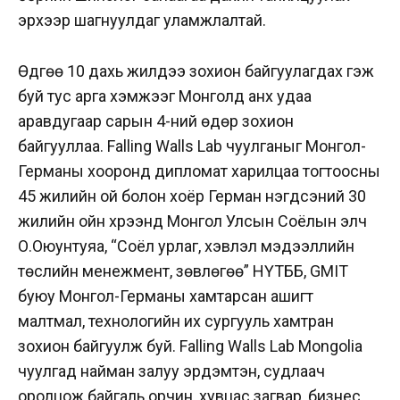
эрхээр шагнуулдаг уламжлалтай.
Өдгөө 10 дахь жилдээ зохион байгуулагдах гэж
буй тус арга хэмжээг Монголд анх удаа
аравдугаар сарын 4-ний өдөр зохион
байгууллаа. Falling Walls Lab чуулганыг Монгол-
Германы хооронд дипломат харилцаа тогтоосны
45 жилийн ой болон хоёр Герман нэгдсэний 30
жилийн ойн хүрээнд Монгол Улсын Соёлын элч
О.Оюунтуяа, “Соёл урлаг, хэвлэл мэдээллийн
төслийн менежмент, зөвлөгөө” НҮТББ, GMIT
буюу Монгол-Германы хамтарсан ашигт
малтмал, технологийн их сургууль хамтран
зохион байгуулж буй. Falling Walls Lab Mongolia
чуулгад найман залуу эрдэмтэн, судлаач
оролцож байгаль орчин, хувцас загвар, бизнес,