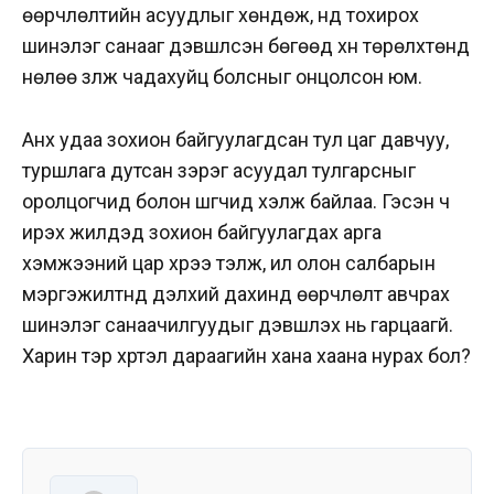
өөрчлөлтийн асуудлыг хөндөж, үүнд тохирох
шинэлэг санааг дэвшүүлсэн бөгөөд хүн төрөлхтөнд
нөлөө үзүүлж чадахуйц болсныг онцолсон юм.
Анх удаа зохион байгуулагдсан тул цаг давчуу,
туршлага дутсан зэрэг асуудал тулгарсныг
оролцогчид болон шүүгчид хэлж байлаа. Гэсэн ч
ирэх жилүүдэд зохион байгуулагдах арга
хэмжээний цар хүрээ тэлж, илүү олон салбарын
мэргэжилтнүүд дэлхий дахинд өөрчлөлт авчрах
шинэлэг санаачилгуудыг дэвшүүлэх нь гарцаагүй.
Харин тэр хүртэл дараагийн хана хаана нурах бол?