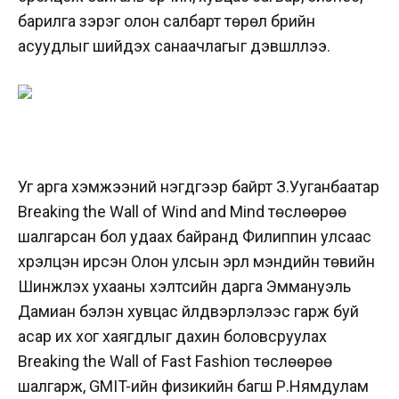
барилга зэрэг олон салбарт төрөл бүрийн
асуудлыг шийдэх санаачлагыг дэвшүүллээ.
Уг арга хэмжээний нэгдүгээр байрт З.Ууганбаатар
Breaking the Wall of Wind and Mind төслөөрөө
шалгарсан бол удаах байранд Филиппин улсаас
хүрэлцэн ирсэн Олон улсын эрүүл мэндийн төвийн
Шинжлэх ухааны хэлтсийн дарга Эммануэль
Дамиан бэлэн хувцас үйлдвэрлэлээс гарж буй
асар их хог хаягдлыг дахин боловсруулах
Breaking the Wall of Fast Fashion төслөөрөө
шалгарж, GMIT-ийн физикийн багш Р.Нямдулам