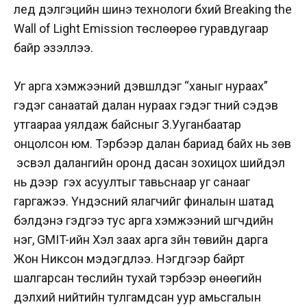
лед дэлгэцийн шинэ технологи бүхий Breaking the
Wall of Light Emission төслөөрөө гуравдугаар
байр эзэллээ.
Уг арга хэмжээний дэвшүүлдэг “ханыг нураах”
гэдэг санаатай далан нураах гэдэг түүний сэдэв
утгаараа уялдаж байсныг З.Ууганбаатар
онцолсон юм. Тэрбээр далан бариад байх нь зөв
үү эсвэл далангийн оронд дасан зохицох шийдэл
нь дээр үү гэх асуултыг тавьснаар уг санааг
гаргажээ. Үндэсний ялагчийг финалын шатад
бэлдэнэ гэдгээ тус арга хэмжээний шүүгчдийн
нэг, GMIT-ийн Хэл заах арга зүйн төвийн дарга
Жон Никсон мэдэгдлээ. Нэгдүгээр байрт
шалгарсан төслийн тухай тэрбээр өнөөгийн
дэлхий нийтийн тулгамдсан уур амьсгалын