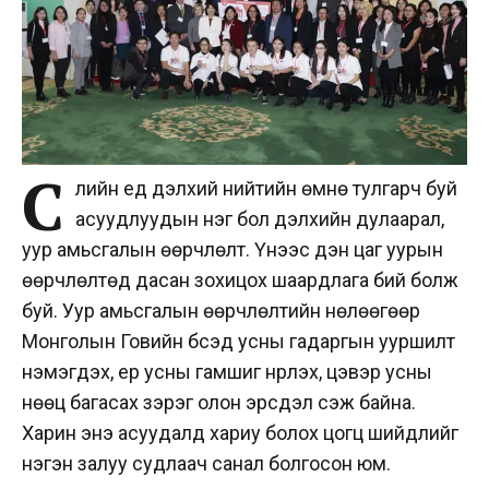
С
үүлийн үед дэлхий нийтийн өмнө тулгарч буй
асуудлуудын нэг бол дэлхийн дулаарал,
уур амьсгалын өөрчлөлт. Үүнээс үүдэн цаг уурын
өөрчлөлтөд дасан зохицох шаардлага бий болж
буй. Уур амьсгалын өөрчлөлтийн нөлөөгөөр
Монголын Говийн бүсэд усны гадаргын ууршилт
нэмэгдэх, үер усны гамшиг нүүрлэх, цэвэр усны
нөөц багасах зэрэг олон эрсдэл үүсэж байна.
Харин энэ асуудалд хариу болох цогц шийдлийг
нэгэн залуу судлаач санал болгосон юм.