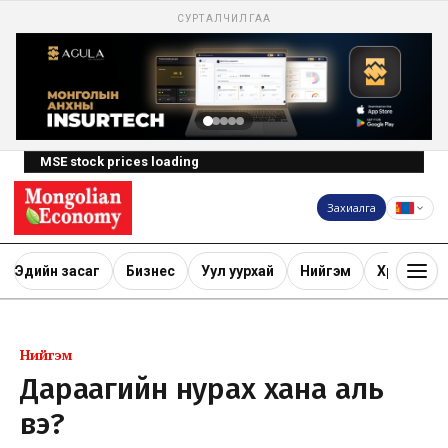
СУРТАЛЧИЛГАА
MSE stock prices loading
Захиалга
Эдийн засаг
Бизнес
Уул уурхай
Нийгэм
Хөрөнгө ору
Нийгэм
Дараагийн нурах хана аль
вэ?