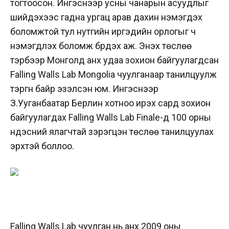
тогтоосон. Ингэснээр усны чанарын асуудлыг
шийдэхээс гадна ургац арав дахин нэмэгдэх
боломжтой тул нутгийн иргэдийн орлогыг ч
нэмэгдүүлэх боломж бүрдэх аж. Энэхүү төслөө
тэрбээр Монголд анх удаа зохион байгуулагдсан
Falling Walls Lab Mongolia чуулганаар танилцуулж
тэргүүн байр эзэлсэн юм. Ингэснээр
З.Ууганбаатар Берлин хотноо ирэх сард зохион
байгуулагдах Falling Walls Lab Finale-д 100 орны
үндэсний ялагчтай зэрэгцэн төслөө танилцуулах
эрхтэй боллоо.
Falling Walls Lab чуулган нь анх 2009 оны