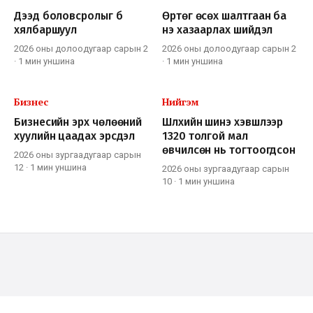
Дээд боловсролыг бүү
Өртөг өсөх шалтгаан ба
хялбаршуул
үнэ хазаарлах шийдэл
2026 оны долоодугаар сарын 2
2026 оны долоодугаар сарын 2
·
1 мин
уншина
·
1 мин
уншина
Бизнес
Нийгэм
Бизнесийн эрх чөлөөний
Шүлхийн шинэ хэвшлээр
хуулийн цаадах эрсдэл
1320 толгой мал
өвчилсөн нь тогтоогдсон
2026 оны зургаадугаар сарын
12
·
1 мин
уншина
2026 оны зургаадугаар сарын
10
·
1 мин
уншина