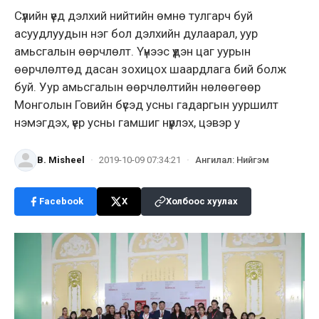
Сүүлийн үед дэлхий нийтийн өмнө тулгарч буй
асуудлуудын нэг бол дэлхийн дулаарал, уур
амьсгалын өөрчлөлт. Үүнээс үүдэн цаг уурын
өөрчлөлтөд дасан зохицох шаардлага бий болж
буй. Уур амьсгалын өөрчлөлтийн нөлөөгөөр
Монголын Говийн бүсэд усны гадаргын ууршилт
нэмэгдэх, үер усны гамшиг нүүрлэх, цэвэр у
B. Misheel
·
2019-10-09 07:34:21
·
Ангилал
:
Нийгэм
Facebook
X
Холбоос хуулах