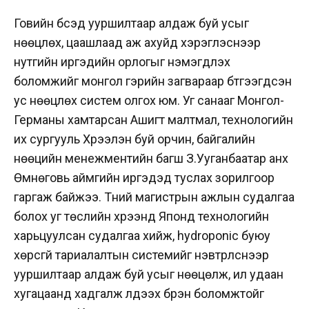
Говийн бүсэд ууршилтаар алдаж буй усыг
нөөцлөх, цаашлаад аж ахуйд хэрэглэснээр
нутгийн иргэдийн орлогыг нэмэгдүүлэх
боломжийг монгол гэрийн загвараар бүтгээгдсэн
ус нөөцлөх систем олгох юм. Уг санааг Монгол-
Германы хамтарсан Ашигт малтмал, технологийн
их сургууль Хүрээлэн буй орчин, байгалийн
нөөцийн менежментийн багш З.Ууганбаатар анх
Өмнөговь аймгийн иргэдэд туслах зорилгоор
гаргаж байжээ. Түүний магистрын ажлын судалгаа
болох уг төслийн хүрээнд Японд технологийн
харьцуулсан судалгаа хийж, hydroponic буюу
хөрсгүй тариалалтын системийг нэвтрүүлснээр
ууршилтаар алдаж буй усыг нөөцөлж, илүү удаан
хугацаанд хадгалж үлдээх бүрэн боломжтойг