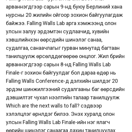
арваннэгдүгээр сарын 9-нд буюу Берлиний хана
нурсны 20 жилийн ойгоор зохион байгуулагдаж
байжээ. Falling Walls Lab арга хэмжээнд олон
улсын залуу эрдэмтэн судлаачид, хувийн
хэвшлийнхэн өөрсдийн шинэлэг санаа,
судалгаа, санаачлагыг гурван минутад багтаан
танилцуулж өрсөлддөгөөрөө онцлог. Жил бүрийн
арваннэгдүгээр сарын 8-нд Falling Walls Lab
Finale-г зохион байгуулдаг бол дараа өдөр нь
Falling Walls Conference-д дэлхийн шилдэг 20
эрдэм шинжилгээний судалгааны баг өөрсдийн
дэвшилтэт чухал нээлтийн талаар танилцуулж
Which are the next walls to fall? сэдвээр
хэлэлцүүлэг өрнүүлдэг билээ. Энэхүү хуралд олон
улсын Falling Walls Lab Finale-ийн нэг ялагч
өөрийн шинэлэг санаагаа дахин танилцуулах