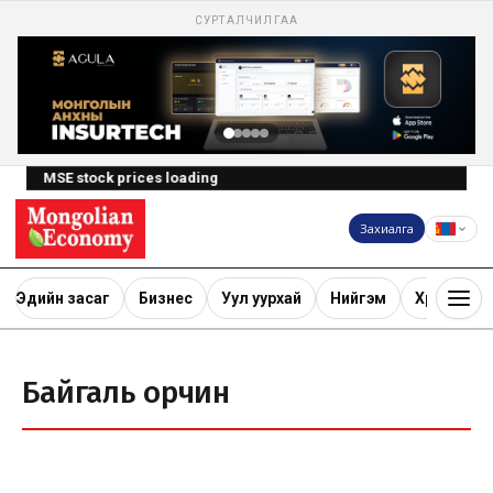
СУРТАЛЧИЛГАА
MSE stock prices loading
Захиалга
Эдийн засаг
Бизнес
Уул уурхай
Нийгэм
Хөрөнгө ору
Байгаль орчин