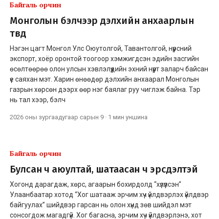
Байгаль орчин
Монголын бэлчээр дэлхийн анхаарлын
төвд
Нэгэн цагт Монгол Улс Оюутолгой, Тавантолгой, нүүрсний
экспорт, хоёр оронтой тоогоор хэмжигдсэн эдийн засгийн
өсөлтөөрөө олон улсын хэвлэлүүдийн эхний нүүрт заларч байсан
үе саяхан мэт. Харин өнөөдөр дэлхийн анхаарал Монголын
газрын хөрсөн дээрх өөр нэг баялаг руу чиглэж байна. Тэр
нь тал хээр, бэлч
2026 оны зургаадугаар сарын 9
·
1 мин
уншина
Байгаль орчин
Булсан ч аюултай, шатаасан ч эрсдэлтэй
Хогонд дарагдаж, хөрс, агаарын бохирдолд “хүлүүлсэн”
Улаанбаатар хотод “Хог шатааж эрчим хүч үйлдвэрлэх үйлдвэр
байгуулах” шийдвэр гарсан нь олон хүнд зөв шийдэл мэт
сонсогдож магадгүй. Хог багасна, эрчим хүч үйлдвэрлэнэ, хот