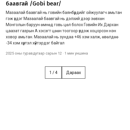
баавгай /Gobi bear/
Мазаалай баавгай нь говийн баянбүрдийг ойжуулагч амьтан
гэж үздэг Мазаалай баавгай нь дэлхий дээр зөвхөн
Монголын баруун өмнөд говь цөл болох Говийн Их Дархан
цаазат газрын А хэсэгт цөөн тоогоор үлдэж хоцорсон нэн
ховор амьтан. Мазаалай нь зундаа +46 хэм халж, өвөлдөө
-34 хэм хүртэл хүйтэрдэг байгал
2025 оны гуравдугаар сарын 12
·
1 мин
уншина
1
/
4
Дараах