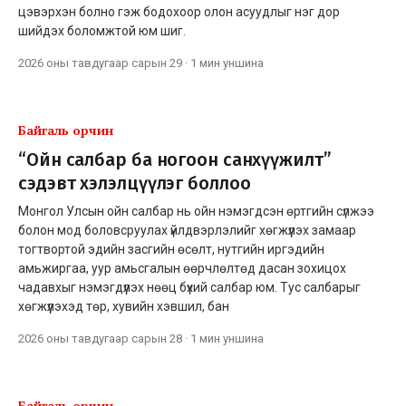
цэвэрхэн болно гэж бодохоор олон асуудлыг нэг дор
шийдэх боломжтой юм шиг.
2026 оны тавдугаар сарын 29
·
1 мин
уншина
Байгаль орчин
“Ойн салбар ба ногоон санхүүжилт”
сэдэвт хэлэлцүүлэг боллоо
Монгол Улсын ойн салбар нь ойн нэмэгдсэн өртгийн сүлжээ
болон мод боловсруулах үйлдвэрлэлийг хөгжүүлэх замаар
тогтвортой эдийн засгийн өсөлт, нутгийн иргэдийн
амьжиргаа, уур амьсгалын өөрчлөлтөд дасан зохицох
чадавхыг нэмэгдүүлэх нөөц бүхий салбар юм. Тус салбарыг
хөгжүүлэхэд төр, хувийн хэвшил, бан
2026 оны тавдугаар сарын 28
·
1 мин
уншина
Байгаль орчин