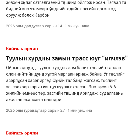
зөвхөн хүнлэг сэтгэлгээний түвшинд ойлгож ирсэн. Тэгвэл та
бидний энэ ухамсарт үйлдлийг эдийн засгийн эргэлтэд
оруулж болох Карбон
2026 оны дөрөвдүгээр сарын 14
·
1 мин
уншина
Байгаль орчин
Туулын хурдны замын трасс юуг “илчлэв”
Ойрын өдрүүдэд Туулын хурдны зам барих төслийн талаар
олон нийтийн дунд хүчтэй маргаан өрнөж байна. Уг төслийг
эсэргүүцсэн хэсэг иргэд Сүхийн талбайд жагсаж, төслийг
зогсоохоор гарын үсэг цуглуулж эхэлсэн. Энэ төсөл 5-6
жилийн өмнөөс төр, засгийн түвшинд яригдаж, судалгааны
ажил нь эхэлсэн ч өнөөдри
2026 оны гуравдугаар сарын 27
·
1 мин
уншина
Байгаль орчин