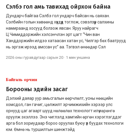
Сэлбэ гол амь тавихад ойрхон байна
Дундарч байгаа Сэлбэ гол ундарч байсан нь саяхан.
Сэлбийн голын хөвөөнд хүүхдүүд тоглож, сэвэлзүүр салхины
намираанд хосууд болзож явсан. Яруу найрагч
Ц.Чимиддоржийн хэлсэнчлэн эрт цагт “Чин ван
Ханддоржийн илдээ хатаасан хатан ус, Чилгэр бөх баатрууд
нь эргэж ирээд амссан ус” аа. Тэгвэл өнөөдөр Сэл
2026 оны гуравдугаар сарын 20
·
1 мин
уншина
Байгаль орчин
Борооны эдийн засаг
Дэлхий даяар уур амьсгалын өөрчлөлт, усны нөөцийн
хомсдол, ган гачиг, цөлжилт эрчимжихийн хэрээр улс
орнууд цаг агаарт шууд нөлөөлөх технологт илүү хөрөнгө
оруулж эхэллээ. Энэ чиглэлд хамгийн өргөн хэрэглэгддэг
арга бол зориудаар бороо оруулах буюу үүл буудах технологи
юм. Өмнө нь туршилтын шинжтэйд