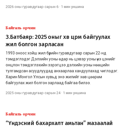
2026 оны гуравдугаар сарын 6
·
1 мин
уншина
Байгаль орчин
З.Батбаяр: 2025 оныг хөв цөөрөм байгуулах
жил болгон зарласан
1993 оноос хойш жил бүрийн гуравдугаар сарын 22-нд
тэмдэглэдэг Дэлхийн усны өдөр нь цэвэр усны үнэ цэнийг
онцлон тэмдэглэхийн зэрэгцээ дэлхийн усны нөөцийн
тулгамдсан асуудлуудад анхаарлаа хандуулахад чиглэдэг.
Харин Монгол Улсын хувьд энэ жилийг хөв цөөрөм
байгуулах жил болгон зарлаад байгаа билээ.
2025 оны гуравдугаар сарын 24
·
1 мин
уншина
Байгаль орчин
“Үндэсний бахархалт амьтан” мазаалай