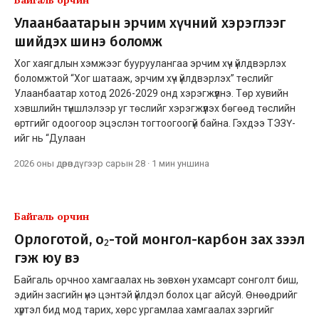
Улаанбаатарын эрчим хүчний хэрэглээг
шийдэх шинэ боломж
Хог хаягдлын хэмжээг бууруулангаа эрчим хүч үйлдвэрлэх
боломжтой “Хог шатааж, эрчим хүч үйлдвэрлэх” төслийг
Улаанбаатар хотод 2026-2029 онд хэрэгжүүлнэ. Төр хувийн
хэвшлийн түншлэлээр уг төслийг хэрэгжүүлэх бөгөөд төслийн
өртгийг одоогоор эцэслэн тогтоогоогүй байна. Гэхдээ ТЭЗҮ-
ийг нь “Дулаан
2026 оны дөрөвдүгээр сарын 28
·
1 мин
уншина
Байгаль орчин
Орлоготой, o₂-тoй монгол-карбон зах зээл
гэж юу вэ
Байгаль орчноо хамгаалах нь зөвхөн ухамсарт сонголт биш,
эдийн засгийн үнэ цэнтэй үйлдэл болох цаг айсуй. Өнөөдрийг
хүртэл бид мод тарих, хөрс ургамлаа хамгаалах зэргийг