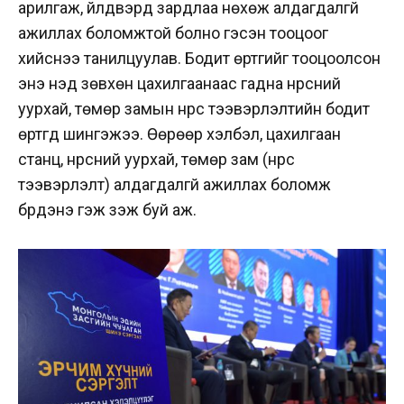
арилгаж, үйлдвэрүүд зардлаа нөхөж алдагдалгүй
ажиллах боломжтой болно гэсэн тооцоог
хийснээ танилцуулав. Бодит өртгийг тооцоолсон
энэ үнэд зөвхөн цахилгаанаас гадна нүүрсний
уурхай, төмөр замын нүүрс тээвэрлэлтийн бодит
өртгүүд шингэжээ. Өөрөөр хэлбэл, цахилгаан
станц, нүүрсний уурхай, төмөр зам (нүүрс
тээвэрлэлт) алдагдалгүй ажиллах боломж
бүрдэнэ гэж үзэж буй аж.