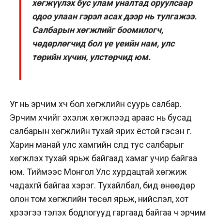
хөгжүүлэх бус улам уналтад оруулсаар
одоо улаан гэрэл асах дээр нь тулгажээ.
Салбарын хөгжлийг боомилогч,
чөдөрлөгчид бол үе үеийн нам, улс
төрийн хүчин, улстөрчид юм.
Уг нь эрчим хүч бол хөгжлийн суурь салбар.
Эрчим хүчийг эхэлж хөгжүүлээд араас нь бусад
салбарын хөгжлийн тухай ярих ёстой гэсэн үг.
Харин манай улс хамгийн сүүлд тус салбарыг
хөгжүүлэх тухай ярьж байгаад хамаг учир байгаа
юм. Тиймээс Монгол Улс хурдацтай хөгжиж
чадахгүй байгаа хэрэг. Тухайлбал, бид өнөөдөр
олон том хөгжлийн төсөл ярьж, нийслэл, хот
хүрээгээ тэлэх бодлогууд гаргаад байгаа ч эрчим