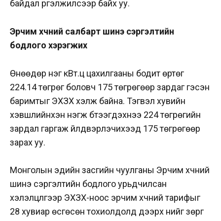
байдал үргэлжилсээр байх уу.
Эрчим хүчний салбарт шинэ сэргэлтийн
бодлого хэрэгжих үү
Өнөөдөр нэг кВт.ц цахилгааны бодит өртөг
224.14 төгрөг боловч 175 төгрөгөөр зардаг гэсэн
баримтыг ЭХЗХ хэлж байна. Тэгвэл хувийн
хэвшлийнхэн нэгж бүтээгдэхүүнээ 224 төгрөгийн
зардал гаргаж үйлдвэрлэчихээд 175 төгрөгөөр
зарах уу.
Монголын эдийн засгийн чуулганы Эрчим хүчний
шинэ сэргэлтийн бодлого урьдчилсан
хэлэлцүүлгээр ЭХЗХ-ноос эрчим хүчний тарифыг
28 хувиар өсгөсөн тохиолдолд дээрх үнийг зөрүүг