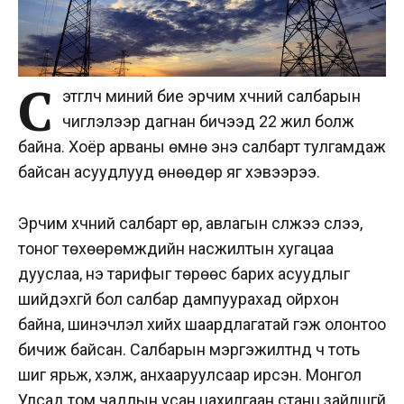
С
этгүүлч миний бие эрчим хүчний салбарын
чиглэлээр дагнан бичээд 22 жил болж
байна. Хоёр арваны өмнө энэ салбарт тулгамдаж
байсан асуудлууд өнөөдөр яг хэвээрээ.
Эрчим хүчний салбарт өр, авлагын сүлжээ үүслээ,
тоног төхөөрөмжүүдийн насжилтын хугацаа
дууслаа, үнэ тарифыг төрөөс барих асуудлыг
шийдэхгүй бол салбар дампуурахад ойрхон
байна, шинэчлэл хийх шаардлагатай гэж олонтоо
бичиж байсан. Салбарын мэргэжилтнүүд ч тоть
шиг ярьж, хэлж, анхааруулсаар ирсэн. Монгол
Улсад том чадлын усан цахилгаан станц зайлшгүй