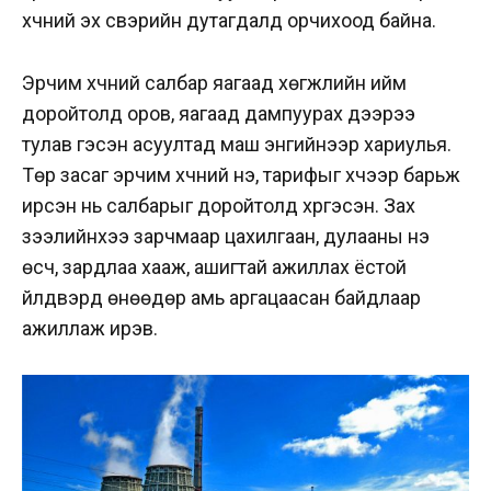
хүчний эх үүсвэрийн дутагдалд орчихоод байна.
Эрчим хүчний салбар яагаад хөгжлийн ийм
доройтолд оров, яагаад дампуурах дээрээ
тулав гэсэн асуултад маш энгийнээр хариулья.
Төр засаг эрчим хүчний үнэ, тарифыг хүчээр барьж
ирсэн нь салбарыг доройтолд хүргэсэн. Зах
зээлийнхээ зарчмаар цахилгаан, дулааны үнэ
өсч, зардлаа хааж, ашигтай ажиллах ёстой
үйлдвэрүүд өнөөдөр амь аргацаасан байдлаар
ажиллаж ирэв.