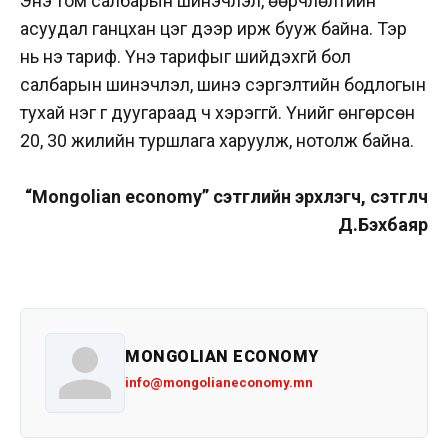
Энэ том салбарын шинэчлэл, өөрчлөлтийн
асуудал ганцхан цэг дээр ирж бууж байна. Тэр
нь үнэ тариф. Үнэ тарифыг шийдэхгүй бол
салбарын шинэчлэл, шинэ сэргэлтийн бодлогын
тухай нэг үг дуугараад ч хэрэггүй. Үүнийг өнгөрсөн
20, 30 жилийн туршлага харуулж, нотолж байна.
“Mongolian economy” сэтгүүлийн эрхлэгч, сэтгүүлч
Д.Бэхбаяр
MONGOLIAN ECONOMY
info@mongolianeconomy.mn