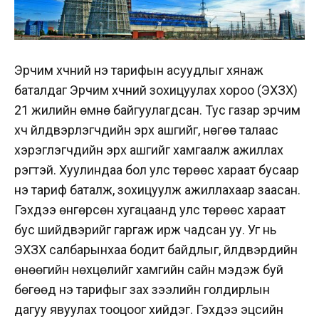
Эрчим хүчний үнэ тарифын асуудлыг хянаж
баталдаг Эрчим хүчний зохицуулах хороо (ЭХЗХ)
21 жилийн өмнө байгуулагдсан. Тус газар эрчим
хүч үйлдвэрлэгчдийн эрх ашгийг, нөгөө талаас
хэрэглэгчдийн эрх ашгийг хамгаалж ажиллах
үүрэгтэй. Хуулиндаа бол улс төрөөс хараат бусаар
үнэ тариф баталж, зохицуулж ажиллахаар заасан.
Гэхдээ өнгөрсөн хугацаанд улс төрөөс хараат
бус шийдвэрийг гаргаж ирж чадсан уу. Уг нь
ЭХЗХ салбарынхаа бодит байдлыг, үйлдвэрүүдийн
өнөөгийн нөхцөлийг хамгийн сайн мэдэж буй
бөгөөд үнэ тарифыг зах зээлийн голдирлын
дагуу явуулах тооцоог хийдэг. Гэхдээ эцсийн