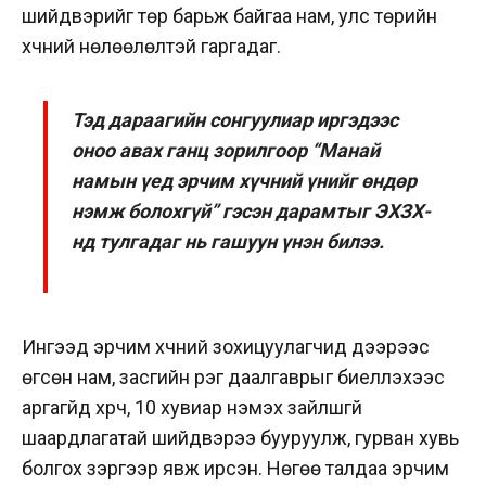
шийдвэрийг төр барьж байгаа нам, улс төрийн
хүчний нөлөөлөлтэй гаргадаг.
Тэд дараагийн сонгуулиар иргэдээс
оноо авах ганц зорилгоор “Манай
намын үед эрчим хүчний үнийг өндөр
нэмж болохгүй” гэсэн дарамтыг ЭХЗХ-
нд тулгадаг нь гашуун үнэн билээ.
Ингээд эрчим хүчний зохицуулагчид дээрээс
өгсөн нам, засгийн үүрэг даалгаврыг биелүүлэхээс
аргагүйд хүрч, 10 хувиар нэмэх зайлшгүй
шаардлагатай шийдвэрээ бууруулж, гурван хувь
болгох зэргээр явж ирсэн. Нөгөө талдаа эрчим