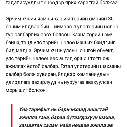
гэдэг асуудлыг өнөөдөр ярих хэрэгтэй болжээ.
Эрчим хүчний яамны харьяа төрийн өмчийн 30
орчим үйлдвэр бий. Тиймээс л улс төрийн нөлөө
тус салбарт их орох болсон. Хаана төрийн өмч
байна, тэнд улс төрийн нөлөө маш их байдгийг
бид мэднэ. Эрчим хүч нь улсын онцгой обьект,
улс төрийн нөлөөнөөс ангид оршин тогтнож
ажиллах ёстой салбар. Гэтэл улстөрийн шахааны
салбар болж хувиран, үйлдвэр компаниудын
удирдлага захирлууд нь нуруугаа авахуулсан
морь шиг болсон.
Үнэ тарифыг нь барьчихаад ашигтай
ажилла гэнэ, бараа бүтээгдэхүүн шахна,
хамаатан садан, найз нөхдөө ажилд ав