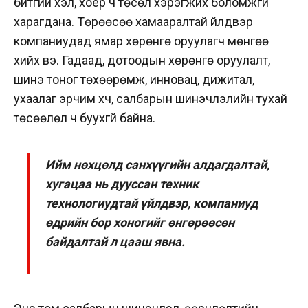
битгий хэл, хоёр ч төсөл хэрэгжих боломжгүй
харагдана. Төрөөсөө хамааралтай үйлдвэр
компаниудад ямар хөрөнгө оруулагч мөнгөө
хийх вэ. Гадаад, дотоодын хөрөнгө оруулалт,
шинэ тоног төхөөрөмж, инновац, дижитал,
ухаалаг эрчим хүч, салбарын шинэчлэлийн тухай
төсөөлөл ч буухгүй байна.
Ийм нөхцөлд санхүүгийн алдагдалтай,
хугацаа нь дууссан техник
технологиудтай үйлдвэр, компаниуд
өдрийн бор хоногийг өнгөрөөсөн
байдалтай л цааш явна.