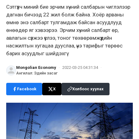
Сэтгүүлч миний бие эрчим хүчний салбарын чиглэлээр
дагнан бичээд 22 жил болж байна. Хоёр арваны
өмнө энэ салбарт тулгамдаж байсан асуудлууд
өнөөдөр яг хэвээрээ. Эрчим хүчний салбарт өр,
авлагын сүлжээ үүслээ, тоног төхөөрөмжүүдийн
насжилтын хугацаа дууслаа, үнэ тарифыг төрөөс
барих асуудлыг шийдэхгү
Mongolian Economy
·
2022-03-25 04:31:34
·
Ангилал
:
Эдийн засаг
Facebook
X
Холбоос хуулах