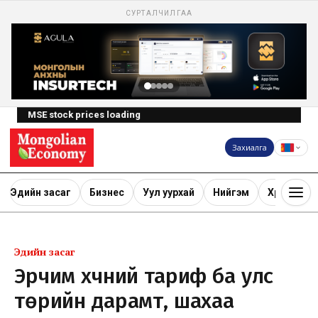
СУРТАЛЧИЛГАА
MSE stock prices loading
Захиалга
Эдийн засаг
Бизнес
Уул уурхай
Нийгэм
Хөрөнгө ору
Эдийн засаг
Эрчим хүчний тариф ба улс
төрийн дарамт, шахаа