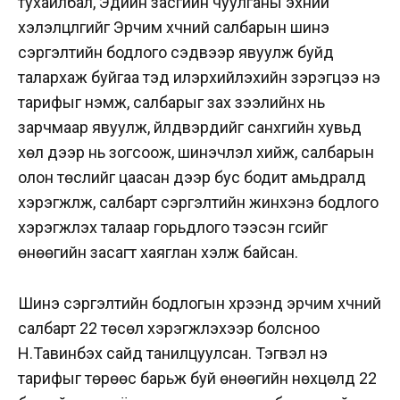
тухайлбал, Эдийн засгийн чуулганы эхний
хэлэлцүүлгийг Эрчим хүчний салбарын шинэ
сэргэлтийн бодлого сэдвээр явуулж буйд
талархаж буйгаа тэд илэрхийлэхийн зэрэгцээ үнэ
тарифыг нэмж, салбарыг зах зээлийнх нь
зарчмаар явуулж, үйлдвэрүүдийг санхүүгийн хувьд
хөл дээр нь зогсоож, шинэчлэл хийж, салбарын
олон төслийг цаасан дээр бус бодит амьдралд
хэрэгжүүлж, салбарт сэргэлтийн жинхэнэ бодлого
хэрэгжүүлэх талаар горьдлого тээсэн үгсийг
өнөөгийн засагт хаяглан хэлж байсан.
Шинэ сэргэлтийн бодлогын хүрээнд эрчим хүчний
салбарт 22 төсөл хэрэгжүүлэхээр болсноо
Н.Тавинбэх сайд танилцуулсан. Тэгвэл үнэ
тарифыг төрөөс барьж буй өнөөгийн нөхцөлд 22