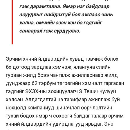
гэж дарамтална. Ямар нэг байдлаар
асуудлыг шийдэхгүй бол ажлаас чинь
хална, өмчийн эзэн хэн бэ гэдгийг
санаарай гэж сүрдүүлнэ.
Эрчим хүчний үйлдвэрүүдийн хувьд тэвчиж болох
бүх дотоод зардлаа хэмнэж, ялангуяа сүүлийн
гурван жилд бүсээ чангалж ажилласнаар жилд
дунджаар 62 тэрбум төгрөгийн хэмнэлт гаргасан
гэдгийг ЭХЗХ-ны зохицуулагч Э.Түвшинчулуун
хэлсэн. Алдагдалтай үнэ тарифаар ажиллаж буй
нөхцөлд компаниуд шинэчлэл өөрчлөлтийн
тухай бодох ямар ч сөхөөгүй байдаг талаар эрчим
хүчний үйлдвэрүүдийн удирдлагууд ярьдаг. Энэ