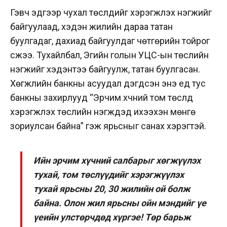
Гэвч эдгээр чухал төслүүдийг хэрэгжүүлэх нэгжийг
байгуулаад, хэдэн жилийн дараа татан
буулгадаг, дахиад байгуулдаг чөтгөрийн тойрог
үүсжээ. Тухайлбал, Эгийн голын УЦС-ын төслийн
нэгжийг хэдэнтээ байгуулж, татан буулгасан.
Хөгжлийн банкны асуудал дэгдсэн энэ үед тус
банкны захирлууд “Эрчим хүчний том төслүүд
хэрэгжүүлэх төслийн нэгжүүдэд ихээхэн мөнгө
зориулсан байна” гэж ярьсныг санах хэрэгтэй.
Ийн эрчим хүчний салбарыг хөгжүүлэх
тухай, том төслүүдийг хэрэгжүүлэх
тухай ярьсны 20, 30 жилийн ой болж
байна. Олон жил ярьсны ойн мэндийг үе
үеийн улстөрчдөд хүргэе! Төр барьж