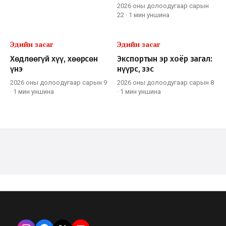
2026 оны долоодугаар сарын
22
·
1 мин
уншина
Эдийн засаг
Эдийн засаг
Хөдлөөгүй хүү, хөөрсөн
Экспортын эр хоёр загал:
үнэ
нүүрс, зэс
2026 оны долоодугаар сарын 9
2026 оны долоодугаар сарын 8
·
1 мин
уншина
·
1 мин
уншина