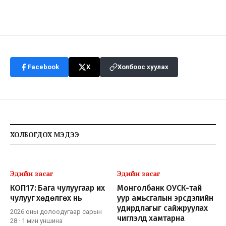
Facebook
X
Холбоос хуулах
ХОЛБОГДОХ МЭДЭЭ
Эдийн засаг
Эдийн засаг
КОП17: Бага чулуугаар их
Монголбанк ОУСК-тай
чулууг хөдөлгөх нь
уур амьсгалын эрсдэлийн
удирдлагыг сайжруулах
2026 оны долоодугаар сарын
чиглэлд хамтарна
28
·
1 мин
уншина