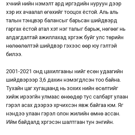
хүчний үнийн нэмэлт ард иргэдийн нуруун дээр
хэр их ачаалал өгөхийг тооцох ёстой. Аль аль
талын тэнцвэр балансыг барьсан шийдвэрүүд
гаргах ёстой атал хэт нэг талыг барьж, нөгөөг нь
алдагдалтай ажиллахад хүргэж буйг улс төрийн
нөлөөлөлтэй шийдвэр гэхээс өөр юу гэлтэй
билээ.
2001-2021 онд цахилгааны үнийг есөн удаагийн
шийдвэрээр 3,6 дахин нэмэгдүүлсэн тоо байна.
Тухайн цаг хугацаанд нь зохих үнийн өсөлтийг
хийж ирээгүйн улмаас өнөөдөр тус салбарт улаан
гэрэл асах дээрээ хүрчихсэн явж байгаа юм. Яг
үнэндээ улаан гэрэл олон жилийн өмнө ассан.
Ийм байдалд хүргэсэн шалтгаан тун энгийн.