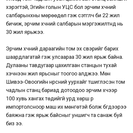
хэрэгтэй, Эгийн голын УЦС бол эрчим хүчний
салбарынхны мөрөөдөл гэж сэтгүүлч би 22 жил
бичиж, эрчим хүчний салбарын мэргэжилтнүүд нь
30 жил ярьжээ.
Эрчим хүчний дараагийн том эх үүсвэрийг барих
шаардлагатай гэж улсаараа 30 жил ярьж байна.
Дулааны тавдугаар цахилгаан станцын тухай
хэчнээн жил ярьсныг тоогоо алджээ. Мөн
Шивээ-Овоогийн нүүрсний уурхайг түшиглэсэн том
чадлын станц бариад дотоодоо эрчим хүчээр
100 хувь хангах төдийгүй урд хөрш рүү
импортолсноор маш их мөнгөтэй болж бүгдээрээ
баяжна гэж ярьж байсныг уншигч та санаж буй
биз ээ.