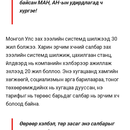
байсан МАН, АН-ын удирдлагад ч
хүргэе!
Монгол Улс зах зээлийн системд шилжээд 30
жил болжээ. Харин эрчим хүчний салбар зах
зээлийн системд шилжиж, цахилгаан станц,
үйлдвэрүүд нь компанийн хэлбэрээр ажиллаж
эхлээд 20 жил боллоо. Энэ хугацаанд хамгийн
хөгжөөгүй, социализмын арга барилаараа, тоног
төхөөрөмжүүдийнх нь хугацаа дууссан, үнэ
тарифыг нь төрөөс барьдаг салбар нь эрчим хүч
болоод байна.
Өөрөөр хэлбэл, төр засаг энэ салбарыг