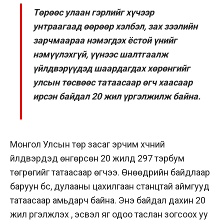
Төрөөс улаан гэрлийг хүчээр
унтраагаад өөрөөр хэлбэл, зах зээлийн
зарчмаараа нэмэгдэх ёстой үнийг
нэмүүлэхгүй, үүнээс шалтгаалж
үйлдвэрүүдэд шаардагдах хөрөнгийг
улсын төсвөөс татаасаар өгч хаасаар
ирсэн байдал 20 жил үргэлжилж байна.
Монгол Улсын төр засаг эрчим хүчний
үйлдвэрүүдэд өнгөрсөн 20 жилд 297 тэрбум
төгрөгийг татаасаар өгчээ. Өнөөдрийн байдлаар
баруун бүс, дулааны цахилгаан станцтай аймгууд
татаасаар амьдарч байна. Энэ байдал дахин 20
жил үргэлжлэх үү, эсвэл яг одоо таслан зогсоох уу