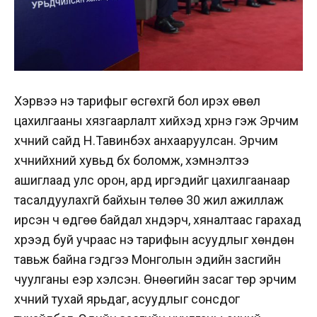
Хэрвээ үнэ тарифыг өсгөхгүй бол ирэх өвөл
цахилгааны хязгаарлалт хийхэд хүрнэ гэж Эрчим
хүчний сайд Н.Тавинбэх анхааруулсан. Эрчим
хүчнийхний хувьд бүх боломж, хэмнэлтээ
ашиглаад улс орон, ард иргэдийг цахилгаанаар
тасалдуулахгүй байхын төлөө 30 жил ажиллаж
ирсэн ч өдгөө байдал хүндэрч, хяналтаас гарахад
хүрээд буй учраас үнэ тарифын асуудлыг хөндөн
тавьж байна гэдгээ Монголын эдийн засгийн
чуулганы үеэр хэлсэн. Өнөөгийн засаг төр эрчим
хүчний тухай ярьдаг, асуудлыг сонсдог