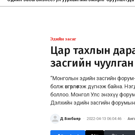
Эдийн засаг
Цар тахлын дар
засгийн чуулган
“Монголын эдийн засгийн форум-
болж өнгөрлөө гэж дүгнэж байна. Н
боллоо. Монгол Улс энэхүү фору
Дэлхийн эдийн засгийн форумын 
Д.Бэхбаяр
·
2022-04-13 06:04:46
·
Анг