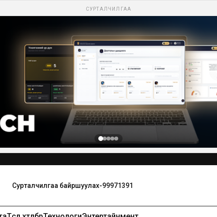
СУРТАЛЧИЛГАА
Сурталчилгаа байршуулах-99971391
та
Төсөл хөтөлбөр
Технологи
Энтертайнмент