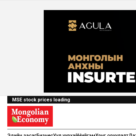
MSE stock prices loading
Эдийн засаг
Бизнес
Уул уурхай
Нийгэм
Хөрөнгө оруулалт
Да