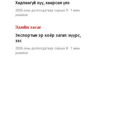
Хөдлөөгүй хүү, хөөрсөн үнэ
2026 оны долоодугаар сарын 9
·
1 мин
уншина
Эдийн засаг
Экспортын эр хоёр загал: нүүрс,
зэс
2026 оны долоодугаар сарын 8
·
1 мин
уншина