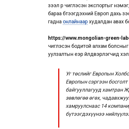
зээл рүү чиглэсэн экспортыг нэмэг
бараа бүтээгдэхүүний Европ дахь ү
гадна
онлайнаар
худалдан авах б
https://www.mongolian-green-lab
чиглэсэн бодитой алхам болсныг
уулзалтын үеэр үйлдвэрлэгчид хэл
Уг төслийг Европын Холб
Европын сэргээн босголт
байгууллагууд хамтран Ж
зөвлөгөө өгөх, чадавхжуу
хамруулснаас 14 компани
бүтээгдэхүүнээ нийлүүлэ