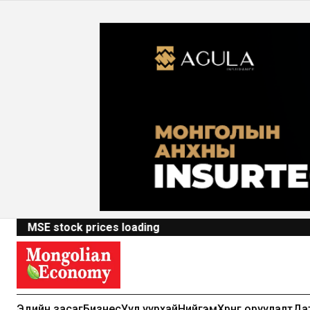
MSE stock prices loading
Эдийн засаг
Бизнес
Уул уурхай
Нийгэм
Хөрөнгө оруулалт
Да