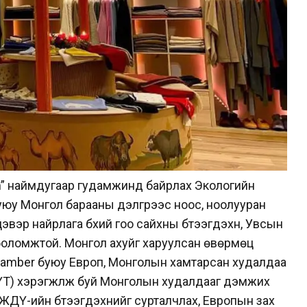
m
” наймдугаар гудамжинд байрлах Экологийн
 буюу Монгол барааны дэлгүүрээс ноос, ноолууран
эвэр найрлага бүхий гоо сайхны бүтээгдэхүүн, Увсын
 боломжтой. Монгол ахуйг харуулсан өвөрмөц
chamber буюу Европ, Монголын хамтарсан худалдаа
Т) хэрэгжүүлж буй Монголын худалдааг дэмжих
ДҮ-ийн бүтээгдэхүүнийг сурталчлах, Европын зах