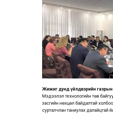
Жижиг дунд үйлдвэрийн газрын 
Мэдээлэл технологийн төв байгу
засгийн нөхцөл байдалтай холбоо
сурталчлан таниулах далайцтай ү