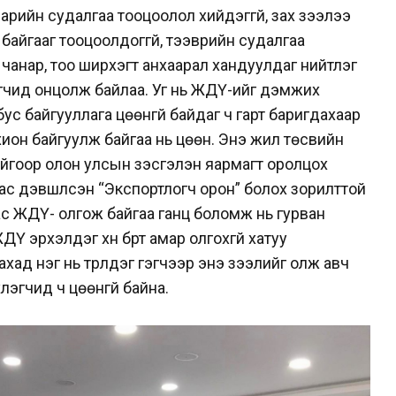
арийн судалгаа тооцоолол хийдэггүй, зах зээлээ
айгааг тооцоолдоггүй, тээврийн судалгаа
ээ чанар, тоо ширхэгт анхаарал хандуулдаг нийтлэг
лэгчид онцолж байлаа. Уг нь ЖДҮ-ийг дэмжих
ус байгууллага цөөнгүй байдаг ч гарт баригдахаар
хион байгуулж байгаа нь цөөн. Энэ жил төсвийн
гоор олон улсын үзэсгэлэн яармагт оролцох
ас дэвшүүлсэн “Экспортлогч орон” болох зорилттой
с ЖДҮ- олгож байгаа ганц боломж нь гурван
ЖДҮ эрхэлдэг хүн бүрт амар олгохгүй хатуу
ад нэг нь түрүүлдэг гэгчээр энэ зээлийг олж авч
лэгчид ч цөөнгүй байна.