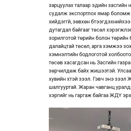
зарцуулах талаар эдийн засгийн н
судалж экспортлох ямар боломж б
хийдэггүй, зөвхөн бүтээгдэхүүнийх
дутагдал байгааг төсөл хэрэгжүү
зорилготой төрийн болон төрийн б
далайцтай төсөл, арга хэмжээ зо
хэмнэлтийн бодлоготой холбоотой
төсөв хасагдсан нь Засгийн газра
зөрчилдөж байх жишээтэй. Улсаа
хувийн хүүтэй зээл. Гэвч энэ зээл 
шалгууртай. Жаран чавганц уралдах
хэргийг нь гаргаж байгаа ЖДҮ эрх