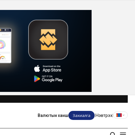
Захиалга
Нэвтрэх
Валютын ханш
|
|