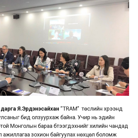
дарга Я.Эрдэнэсайхан
“TRAM” төслийн хүрээнд
улсаныг бид олзуурхаж байна. Учир нь эдийн
той Монголын бараа бүтээгдэхүүнийг хилийн чандад
йл ажиллагаа зохион байгуулах нөхцөл боломж