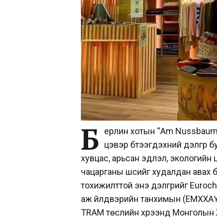
Б
ерлин хотын “
Am Nussbau
цэвэр бүтээгдэхүүний дэлгүүр
хувцас, арьсан эдлэл, экологийн ц
чацарганы шүүсийг худалдан авах
тохижилттой энэ дэлгүүрийг Euro
аж үйлдвэрийн танхимын (ЕМХХАҮ
TRAM төслийн хүрээнд Монголын Ж