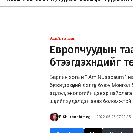
Эдийн засаг
Европчуудын та
бүтээгдэхүүнүүдийг
Берлин хотын “ Am Nussbaum ” н
бүтээгдэхүүний дэлгүүр буюу Монгол
эдлэл, экологийн цэвэр найрлага б
шүүсийг худалдан авах боломжтой
B Shurenchimeg
·
2022-05-25 07:23:35