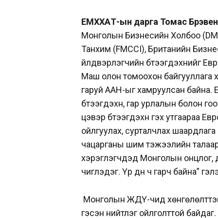
ЕМХХАҮТ-ын дарга Томас Брэве
Монголын Бизнесийн Холбоо (DM
Танхим (FMCCI), Британийн Бизне
үйлдвэрлэгчийн бүтээгдэхүүнийг Ев
Маш олон томоохон байгууллага хам
гаруй ААН-ыг хамруулсан байна.
бүтээгдэхүүн, гар урлалын болон го
цэвэр бүтээгдэхүүн гэх утгаараа Е
ойлгуулах, сурталчлах шаардлага
чацарганы шим тэжээлийн талаар 
хэрэглэгчдэд Монголын онцлог, да
чиглэдэг. Үр дүн ч гарч байна” гэл
Монголын ЖДҮ-чид хөнгөлөлттэй 
гэсэн нийтлэг ойлголттой байдаг.