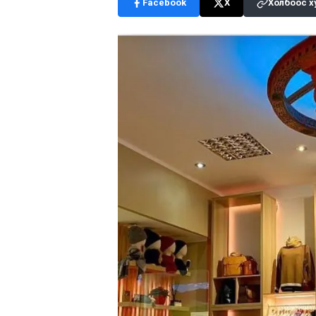
Facebook
X
Холбоос х