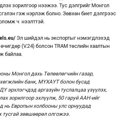
дүүлэх зорилгоор нээжээ. Тус дэлгүүрийг Монгол
зэсгэлэн гэж нэрлэж болно. Зөвхөн биет дэлгүүрээс
оломж ч нээлттэй.
els.eu/
Эл шийдэл нь экспортыг нэмэгдүүлэхэд
 өчигдөр (V.24) болсон TRAM төслийн хаалтын
ж байлаа.
ооны Монгол дахь Төлөөлөгчийн газар,
 хөгжлийн банк, МҮХАҮТ болон бусад
ДҮ эрхлэгчдэд аргазүйн туслалцаа үзүүлэх,
лах зорилгоор эхлүүлж, 50 гаруй ААН-ийг
д нь Европын холбооны улс орнуудад
х тусгай зөвшөөрөл олгожээ.