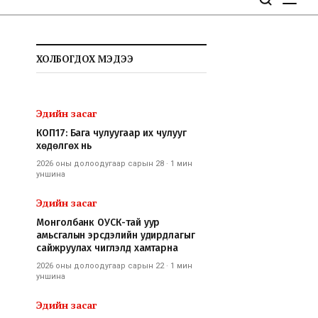
ХОЛБОГДОХ МЭДЭЭ
Эдийн засаг
КОП17: Бага чулуугаар их чулууг
хөдөлгөх нь
2026 оны долоодугаар сарын 28
·
1 мин
уншина
Эдийн засаг
Монголбанк ОУСК-тай уур
амьсгалын эрсдэлийн удирдлагыг
сайжруулах чиглэлд хамтарна
2026 оны долоодугаар сарын 22
·
1 мин
уншина
Эдийн засаг