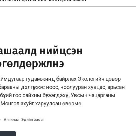
ашаалд нийцсэн
 төгөлдөржүүлнэ
аймдугаар гудамжинд байрлах Экологийн цэвэр
 барааны дэлгүүрээс ноос, ноолууран хувцас, арьсан
үхий гоо сайхны бүтээгдэхүүн, Увсын чацарганы
. Монгол ахуйг харуулсан өвөрмө
·
Ангилал
:
Эдийн засаг