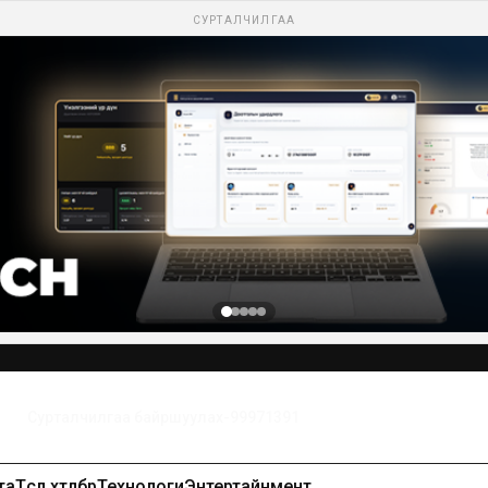
СУРТАЛЧИЛГАА
Сурталчилгаа байршуулах-99971391
та
Төсөл хөтөлбөр
Технологи
Энтертайнмент