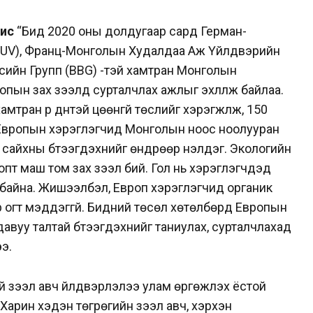
нис
“Бид 2020 оны долдугаар сард Герман-
UV), Франц-Монголын Худалдаа Аж Үйлдвэрийн
сийн Групп (BBG) -тэй хамтран Монголын
ропын зах зээлд сурталчлах ажлыг эхлүүлж байлаа.
тран үр дүнтэй цөөнгүй төслийг хэрэгжүүлж, 150
 Европын хэрэглэгчид Монголын ноос ноолууран
о сайхны бүтээгдэхүүнийг өндрөөр үнэлдэг. Экологийн
вропт маш том зах зээл бий. Гол нь хэрэглэгчдэд
 байна. Жишээлбэл, Европ хэрэглэгчид органик
огт мэддэггүй. Бидний төсөл хөтөлбөрүүд Европын
вуу талтай бүтээгдэхүүнийг таниулах, сурталчлахад
ээ.
зээл авч үйлдвэрлэлээ улам өргөжүүлэх ёстой
 Харин хэдэн төгрөгийн зээл авч, хэрхэн