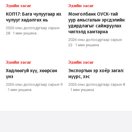
Эдийн засаг
Эдийн засаг
КОП17: Бага чулуугаар их
Монголбанк ОУСК-тай
чулууг хөдөлгөх нь
уур амьсгалын эрсдэлийн
удирдлагыг сайжруулах
2026 оны долоодугаар сарын
чиглэлд хамтарна
28
·
1 мин
уншина
2026 оны долоодугаар сарын
22
·
1 мин
уншина
Эдийн засаг
Эдийн засаг
Хөдлөөгүй хүү, хөөрсөн
Экспортын эр хоёр загал:
үнэ
нүүрс, зэс
2026 оны долоодугаар сарын 9
2026 оны долоодугаар сарын 8
·
1 мин
уншина
·
1 мин
уншина