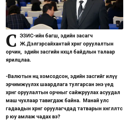
С
ЭЗИС-ийн
багш, эдийн засагч
Ж.Дэлгэрсайхантай хөрөнгө оруулалтын
орчин, эдийн засгийн нөхцөл
байдлын
талаар
ярилцлаа.
-Валютын
нөөц
хомсодсон
, эдийн засгийг илүү
эрчимжүүлэх шаардлага тулгарсан энэ үед
хөрөнгө оруулалтын орчныг сайжруулах асуудал
маш чухлаар тавигдаж байна. Манай улс
гадаадын хөрөнгө оруулагчдад татварын хөнгөлөлтөөс
өөр юу амлаж чадах вэ?