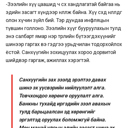
-Зээлийн хүү
цаашид ч өсөх хандлагатай
байгаа нь
эдийн засагт хүндээр нөлөөлж байна. Хүү өсөхөд нөлөөлдөг
олон хүчин зүйл бий. Тэр дундаа
инфляцын
түвшин голлоно. Зээлийн хүүг бууруулахын тулд
энэ салбарт ямар нэр төрлийн бүтээгдэхүүнийг
шинээр гаргах вэ гэдгээ урьдчилан тодорхойлох
ёстой. Санхүүгийн зохицуулах хороо дорвитой
шийдвэр гаргаж, ажиллах хэрэгтэй.
Санхүүгийн зах зээлд эрэлтээ давах
шинэ эх үүсвэрийн нийлүүлэлт алга.
Товчхондоо хөрөнгө оруулалт алга.
Банкны тухайд иргэдийн зээл авахын
тулд барьцаалсан эд хөрөнгийг
эргэлтэд оруулах боломжгүй байна.
Мөн манай улсын эдийн засагт шинэ эх