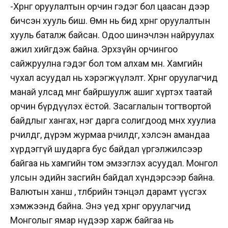
-Хөрөнгө оруулалтын орчин гэдэг бол цаасан дээр
бичсэн хууль биш. Өмнө нь бид хөрөнгө оруулалтын
хууль
баталж
байсан. Одоо шинэчлэн найруулах
ажил хийгдэж байна. Эрхзүйн орчингоо
сайжруулна гэдэг бол том алхам мөн. Хамгийн
чухал асуудал нь хэрэгжүүлэлт. Хөрөнгө оруулагчид
манай улсад мөнгөө байршуулж ашиг хүртэх таатай
орчин бүрдүүлэх ёстой. Засаглалын тогтвортой
байдлыг хангах, нэг дарга солигдоод өмнөх хуулиа
өөрчилдөг, дүрэм журмаа өөрчилдөг, хэлсэн амандаа
хүрдэггүй
шударга
бус байдал үргэлжилсээр
байгаа нь хамгийн том
эмзэглэх
асуудал. Монгол
улсын эдийн засгийн байдал хүндэрсээр байна.
Валютын
ханш , төлбөрийн тэнцэл дарамт үүсгэх
хэмжээнд байна. Энэ үед хөрөнгө оруулагчид
Монголыг ямар нүдээр харж байгаа нь