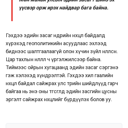
үүсвэр орж ирэх найдвар бага байна.
Гэхдээ эдийн засаг өнөөдрийн нөхцөл байдалд
хүрэхэд
геополитикийн
асуудлаас эхлээд
биднээс
шалтгаалаагүй
олон хүчин зүйл нөлөөлсөн.
Цар тахлын нөлөөлөл ч үргэлжилсээр байна.
Тиймээс ойрын хугацаанд эдийн засаг сэргэнэ
гэж хэлэхэд хүндрэлтэй. Гэхдээ хил гаалийн
нөхцөл байдал сайжрах улс төрийн шийдлүүд гарч
байгаа нь энэ оны төгсгөлд эдийн засгийн цусны
эргэлт сайжрах нөхцөлийг бүрдүүлэх болов уу.