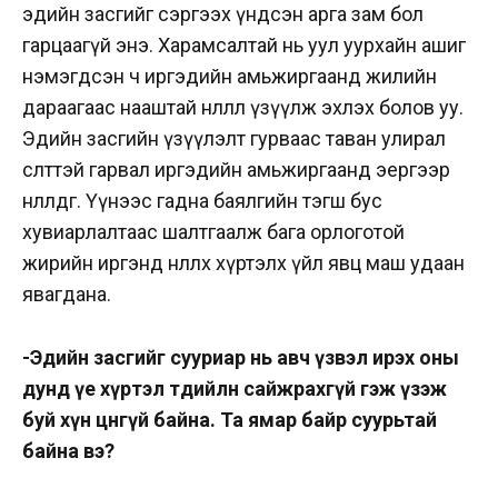
эдийн засгийг сэргээх үндсэн арга зам бол
гарцаагүй энэ. Харамсалтай нь уул уурхайн ашиг
нэмэгдсэн ч иргэдийн амьжиргаанд жилийн
дараагаас нааштай нөлөөлөл үзүүлж эхлэх болов уу.
Эдийн засгийн үзүүлэлт
гурваас
таван улирал
өсөлттэй гарвал иргэдийн амьжиргаанд
эергээр
нөлөөлдөг. Үүнээс гадна баялгийн тэгш бус
хувиарлалтаас
шалтгаалж бага
орлоготой
жирийн иргэнд нөлөөлөх
хүртэлх
үйл явц маш удаан
явагдана.
-Эдийн засгийг сууриар нь авч үзвэл ирэх оны
дунд үе хүртэл төдийлөн сайжрахгүй гэж үзэж
буй хүн цөөнгүй байна. Та ямар байр суурьтай
байна вэ?