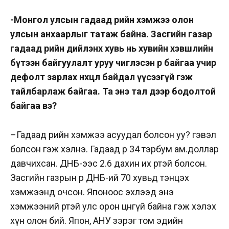
-Монгол улсын гадаад өрийн хэмжээ олон
улсын анхаарлыг татаж байна. Засгийн газар
гадаад өрийн
дийлэнх
хувь нь хувийн хэвшлийн
бүтээн байгуулалт уруу чиглэсэн өр байгаа учир
д
ефолт
зарлах нөхцөл байдал үүсээгүй гэж
тайлбарлаж байгаа.
Та
энэ тал дээр бодолтой
байгаа вэ?
–
Гадаад өрийн хэмжээ асуудал болсон уу? гэвэл
болсон гэж хэлнэ. Гадаад өр 34 тэрбум ам.доллар
давчихсан. ДНБ-ээс 2.6 дахин их өртэй болсон.
Засгийн газрын өр
ДНБ-ий
70 хувьд тэнцэх
хэмжээнд очсон. Японоос эхлээд энэ
хэмжээний өртэй улс орон цөөнгүй байна гэж хэлэх
хүн олон бий. Япон, АНУ зэрэг том эдийн