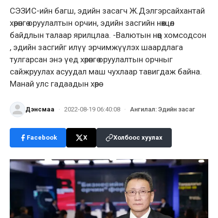
СЭЗИС-ийн багш, эдийн засагч Ж.Дэлгэрсайхантай
хөрөнгө оруулалтын орчин, эдийн засгийн нөхцөл
байдлын талаар ярилцлаа. -Валютын нөөц хомсодсон
, эдийн засгийг илүү эрчимжүүлэх шаардлага
тулгарсан энэ үед хөрөнгө оруулалтын орчныг
сайжруулах асуудал маш чухлаар тавигдаж байна.
Манай улс гадаадын хөрө
Дэнсмаа
·
2022-08-19 06:40:08
·
Ангилал
:
Эдийн засаг
Facebook
X
Холбоос хуулах