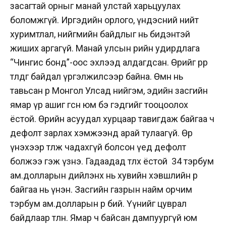
засагтай орныг манай улстай
харьцуулах
боломжгүй. Иргэдийн орлого, үндэсний нийт
хуримтлал, нийгмийн
байдлыг
нь бидэнтэй
жиших аргагүй.
Манай улсын өрийн
удирдлага
“Чингис бонд”-
оос
эхлээд алдагдсан. Өрийг өрөөр
төлдөг байдал үргэлжилсээр байна. Өмнө нь
тавьсан өр Монгол Улсад нийгэм, эдийн засгийн
ямар үр ашиг өгсөн юм бэ гэдгийг тооцоолох
ёстой. Өрийн асуудал хурцаар тавигдаж байгаа ч
дефолт
зарлах хэмжээнд арай тулаагүй.
Өрөө
үнэхээр төлж чадахгүй болсон үед
дефолт
болжээ гэж үзнэ. Гадаадад төлөх ёстой 34 тэрбум
ам.долларын
дийлэнх
нь хувийн хэвшлийн өр
байгаа нь үнэн. Засгийн газрын найм орчим
тэрбум ам.долларын өр бий. Үүнийг цуврал
байдлаар төлнө. Ямар ч байсан
дампуургүй
юм