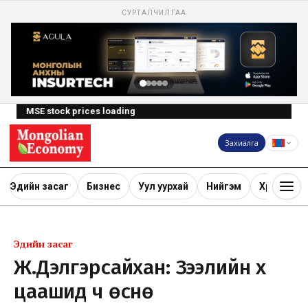
СУРТАЛЧИЛГАА
MSE stock prices loading
Захиалга
Эдийн засаг
Бизнес
Уул уурхай
Нийгэм
Хөрөнгө ору
Эдийн засаг
Ж.Дэлгэрсайхан: Зээлийн хүү
цаашид ч өснө