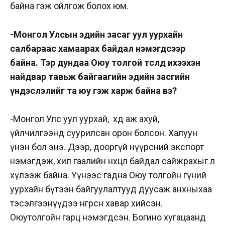
байна гэж ойлгож болох юм.
-Монгол Улсын эдийн засаг уул уурхайн
салбараас хамаарах байдал нэмэгдсээр
байна. Тэр дундаа Оюу толгой төсөлд ихээхэн
найдвар тавьж байгаагийн эдийн засгийн
үндэслэлийг та юу гэж харж байна вэ?
-Монгол Улс уул уурхай, хөдөө аж ахуй,
үйлчилгээнд суурилсан орон болсон. Халуун
үнэн бол энэ. Дээр, дооргүй нүүрсний экспорт
нэмэгдэж, хил
гаалийн
нөхцөл байдал сайжрахыг л
хүлээж байна. Үүнээс гадна Оюу толгойн гүний
уурхайн бүтээн байгуулалтууд
дуусаж
анхныхаа
тэсэлгээнүүдээ
өнгөрсөн хавар хийсэн.
Оюутолгойн гарц нэмэгдсэн. Богино хугацаанд