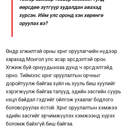
өөрсдөө зүтгүүр худалдан авахад
хүрсэн. Ийм улс оронд хэн хөрөнгө
оруулах вэ?
Өндөр хөгжилтэй орны хөрөнгө оруулагчийн нүдээр
харахад Монгол улс асар эрсдэлтэй орон.
Хөгжиж буй орнуудынхаа дунд ч эрсдэлтэйд
орно.
Тиймээс хөрөнгө оруулалтын
орчныг
доройтуулж байгаа зүйл нь хууль биш хуулийг
хэрэгжүүлж байгаа талууд, эдийн засгийн суурь
нөхцөл байдал гэдгийг ойлгож ухаалаг бодлого
боловсруулах ёстой. Хөрөнгө оруулалтын хэмжээ
эдийн засгийг эрчимжүүлэх
хэмжээнд
хүрэх
боломж байхгүй биш байгаа.