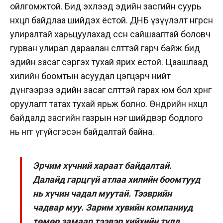
ойлгомжтой.
Бид эхлээд эдийн засгийн суурь
нөхцөл байдлаа шийдэх ёстой. ДНБ үзүүлэлт өнгөрсөн
улиралтай харьцуулахад өссөн
сайшаалтай
боловч
гурван улирал дараалан өсөлттэй гарч байж бид
эдийн засаг сэргэх тухай ярих ёстой. Цаашлаад
хилийн боомтын асуудал цэгцэрч нийт
дүнгээрээ эдийн засаг өсөлттэй гарах юм бол хөрөнгө
оруулалт татах тухай ярьж болно.
Өнөөдрийн нөхцөл
байдалд засгийн газрын нэг шийдвэр бодлого
нь нөгөөгөө үгүйсгэсэн байдалтай байна.
Эрчим хүчний хараат байдалтай.
Далайд гарцгүй атлаа хилийн боомтууд
нь хүчин чадал муутай. Тээврийн
чадвар муу. Зарим хувийн компаниуд
төмөр замаар тээвэр хийхийн тулд