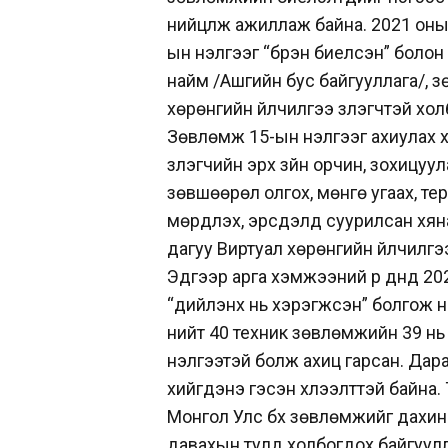
нийцүүлж ажиллаж байна. 2021 он
ын үнэлгээг “бүрэн биелсэн” боло
найм /Ашгийн бус байгууллага/,
хөрөнгийн үйлчилгээ үзүүлэгчтэй хо
Зөвлөмж 15-ын үнэлгээг ахиулах 
үзүүлэгчийн эрх зүйн орчин, зохицу
зөвшөөрөл олгох, мөнгө угаах, т
мөрдүүлэх, эрсдэлд суурилсан хя
дагуу Виртуал хөрөнгийн үйлчилг
Эдгээр арга хэмжээний үр дүнд
20
“дийлэнх нь хэрэгжсэн” болгож
н
нийт 40 техник зөвлөмжийн 39
нь
үнэлгээтэй болж ахиц гарсан.
Дара
хийгдэнэ гэсэн хүлээлттэй байна.
Монгол Улс бүх зөвлөмжийг дахи
давахын тулд холбогдох
байгуулл