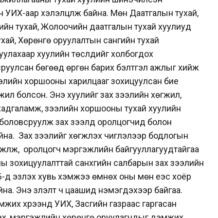
 УИХ-аар хэлэлцүүлж байна. Мөн
Даатгалын тухай,
ийн тухай, Жолоочийн
даатгалын тухай хуулиуд
ухай, Хөрөнгө
оруулалтын сангийн тухай
уулахаар хуулийн
төслүүдийг холбогдох
сруулсан бөгөөд өргөн
барих бэлтгэл ажлыг хийж
ээлийн
хоршооны харилцааг зохицуулсан бие
 жил болсон
. Энэ хуулийг зах зээлийн хөгжил,
х
адгаламж, зээлийн хоршооны тухай хуулийн
боловсруулж зах зээлд оролцогчид болон
йна. Зах зээлийг хөгжүүлэх чиглэлээр
бодлогын
гжүүлж, оролцогч
мэргэжлийн байгууллагуудтайгаа
оны
зохицуулалттай санхүүгийн салбарын зах зээлийн
-д эзлэх хувь хэмжээ өмнөх оны мөн үеэс хоёр
йна. Энэ үзүүлэлт ч цаашид нэмэгдэхээр байгаа.
мжих хүрээнд УИХ, Засгийн газраас гаргасан
лэх, мэргэжлийн хөрөнгө оруулагчдыг дэмжих,