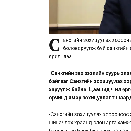
С
анхүүгийн зохицуулах хоро
боловсруулж буй санхүүгийн 
ярилцлаа.
-Санхүүгийн зах зээлийн суурь үзүү
байгааг Санхүүгийн зохицуулах 
харуулж байна. Цаашид ч илүү өр
орчинд ямар зохицуулалт шаард
-Санхүүгийн зохицуулах хорооноос
шинэчлэх хүрээнд олон арга хэмжэ
батлагдсан Банк бус санхүүгийн ү