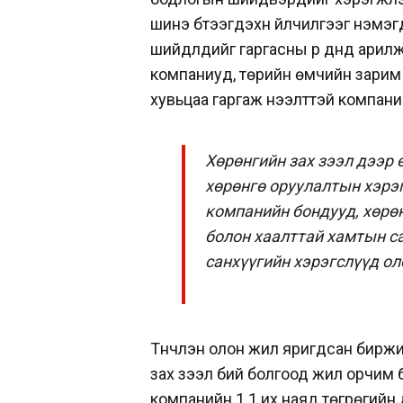
шинэ бүтээгдэхүүн
үйлчилгээг нэмэг
шийдлүүдийг
гаргасны үр дүнд ари
компаниуд,
төрийн өмчийн зарим
хувьцаа гаргаж
нээлттэй компани
Хөрөнгийн зах зээл дээр 
хөрөнгө оруулалтын хэр
компанийн бондууд, хөрө
болон хаалттай хамтын с
санхүүгийн хэрэгслүүд о
Түүнчлэн олон жил
яригдсан биржи
зах зээл бий болгоод жил орчим 
компанийн 1.1 их наяд төгрөгийн д