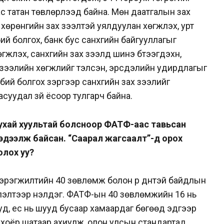
 татан төвлөрүүлээд
байна. Мөн даатгалын зах
г хөрөнгийн зах
зээлтэй уялдуулан хөгжүүлэх, урт
бий болгох,
банк бус санхүүгийн байгууллагыг
гжүүлэх,
санхүүгийн зах зээлд шинэ бүтээгдэхүүн,
зээлийн хөгжлийг тэлсэн, эрсдэлийн удирдлагыг
бий болгох зэргээр санхүүгийн зах зээлийг
суудал зүй ёсоор тулгарч байна.
тухай хуультай болсноор ФАТФ-аас
тавьсан
мэдээлж байсан. “Саарал
жагсаалт”-д орох
олох уу?
эрэгжилтийн 40 зөвлөмж болон үр дүнтэй
байдлын
үлэлтээр үнэлдэг. ФАТФ-ын 40
зөвлөмжийн 16 нь
уд, ес нь шууд бусаар
хамаардаг бөгөөд эдгээр
 хоёр шатаар ахиулж, олон
улсын стандартад