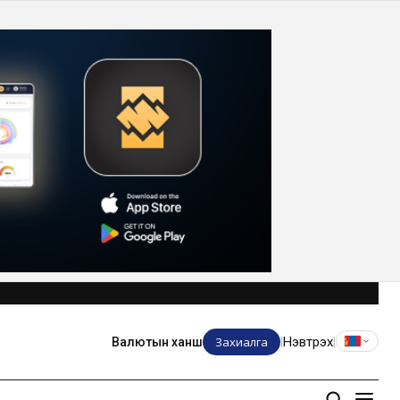
Захиалга
Нэвтрэх
Валютын ханш
|
|