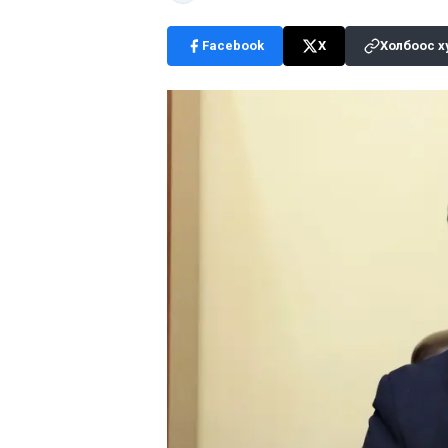
Facebook
X
Холбоос х