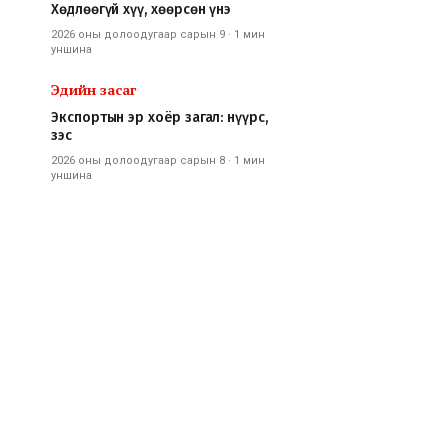
Хөдлөөгүй хүү, хөөрсөн үнэ
2026 оны долоодугаар сарын 9
·
1 мин
уншина
Эдийн засаг
Экспортын эр хоёр загал: нүүрс,
зэс
2026 оны долоодугаар сарын 8
·
1 мин
уншина