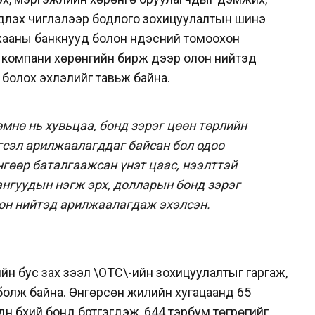
дүүлэх чиглэлээр бодлого зохицуулалтын шинэ
лжааны банкнууд болон үндэсний томоохон
 компани хөрөнгийн бирж дээр олон нийтэд
 болох эхлэлийг тавьж байна.
өмнө нь
хувьцаа, бонд зэрэг цөөн төрлийн
эгсэл арилжаалагддаг
байсан бол одоо
нгөөр баталгаажсан үнэт цаас,
нээлттэй
ангуудын нэгж эрх, долларын бонд зэрэг
лон нийтэд арилжаалагдаж эхэлсэн.
йн бус зах зээл \OTC\-ийн зохицуулалтыг
гаргаж,
болж байна. Өнгөрсөн
жилийн хугацаанд 65
үн бүхий бонд бүртгэгдэж,
644 тэрбум төгрөгийг