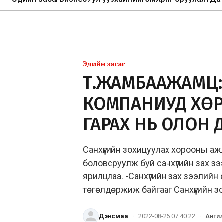
Эдийн засаг
Т.ЖАМБААЖАМЦ:
КОМПАНИУД ХӨР
ГАРАХ НЬ ОЛОН 
Санхүүгийн зохицуулах хорооны 
боловсруулж буй санхүүгийн зах зэ
ярилцлаа. -Санхүүгийн зах зээлийн 
төгөлдөржиж байгааг Санхүүгийн 
Дэнсмаа
·
2022-08-26 07:40:22
·
Анги