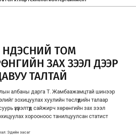
 ҮНДЭСНИЙ ТОМ
ӨНГИЙН ЗАХ ЗЭЭЛ ДЭЭР
ДАВУУ ТАЛТАЙ
ажлын албаны дарга Т. Жамбаажамцтай шинээр
элийг зохицуулах хуулийн төслүүдийн талаар
суурь үзүүлэлтүүд сайжирч хөрөнгийн зах зээл
зохицуулах хорооноос танилцуулсан статист
лал
:
Эдийн засаг