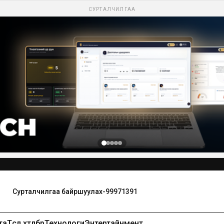
СУРТАЛЧИЛГАА
та
Төсөл хөтөлбөр
Технологи
Энтертайнмент