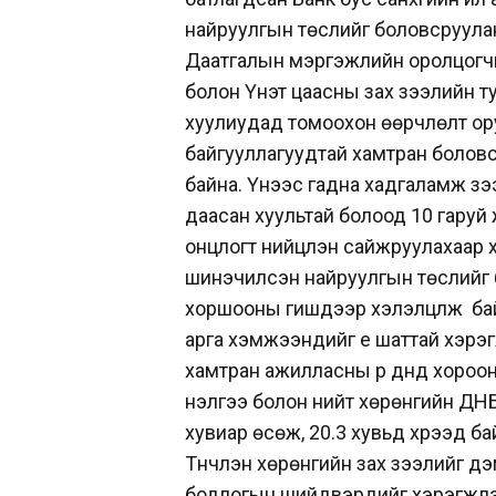
найруулгын төслийг боловсруулан
Даатгалын мэргэжлийн оролцогч
болон Үнэт цаасны зах зээлийн т
хуулиудад томоохон өөрчлөлт ор
байгууллагуудтай хамтран болов
байна. Үүнээс гадна хадгаламж з
даасан хуультай болоод 10 гаруй
онцлогт нийцүүлэн сайжруулахаар 
шинэчилсэн найруулгын төслийг
хоршооны гишүүдээр хэлэлцүүлж
ба
арга хэмжээнүүдийг үе шаттай хэрэ
хамтран ажилласны үр дүнд хоро
үнэлгээ болон нийт хөрөнгийн
ДНБ
хувиар өсөж, 20.3 хувьд хүрээд
ба
Түүнчлэн хөрөнгийн зах
зээлийг дэ
бодлогын шийдвэрүүдийг
хэрэгжүү