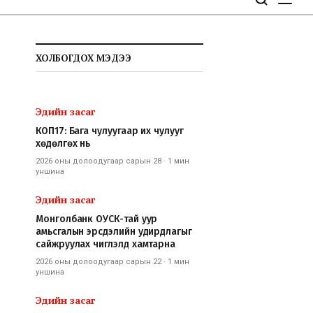
ХОЛБОГДОХ МЭДЭЭ
Эдийн засаг
КОП17: Бага чулуугаар их чулууг
хөдөлгөх нь
2026 оны долоодугаар сарын 28
·
1 мин
уншина
Эдийн засаг
Монголбанк ОУСК-тай уур
амьсгалын эрсдэлийн удирдлагыг
сайжруулах чиглэлд хамтарна
2026 оны долоодугаар сарын 22
·
1 мин
уншина
Эдийн засаг