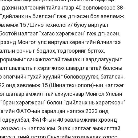
ы дахин үнэлгээний
тайлангаар 40 зөвлөмжөөс 38-
н “дийлэнх нь
биелсэн” гэж дүгнэсэн бол зөвлөмж
 зөвлөмж 15 /Шинэ
технологи/ буюу виртуал
лбоотой үнэлгээг
“хагас хэрэгжсэн” гэж дүгнэсэн.
хүрээнд Монгол у
лс виртуал хөрөнгийн үйлчилгээ
улалтын
орчныг бүрдүүлэх, тэдгээрийг бүртгэх,
ерроризмыг
санхүүжүүлэхтэй тэмцэх шаардлагуудыг
налт
шалгалтыг хэрэгжүүлэх шаардлагатай болсны
ээ
үзүүлэгчийн тухай хуулийг боловсруулж, баталсан.
22 онд зөвлөмж 15 (Шинэ технологи)-ын үнэлгээг
эг шатаар амжилттай ахиулснаар Монгол Улсын
 “бүрэн хэрэгжсэн” болон “дийлэнх нь хэрэгжсэн”
агийн ФАТФ-ын харилцан үнэлгээ 2023 онд
Тодруулбал, ФАТФ-ын 40 зөвлөмжийн хүрээнд
н
эхнээс нь үнэлүүлэх юм. Энэхүү үнэлгээг амжилттай
агууд, түүний дотор Санхүүгийн зохицуулах хороо