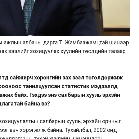
оны ажлын албаны дарга Т. Жамбаажамцтай шинээр
зах зээлийг зохицуулах хуулийн төслүүдийн талаар
лэлтүүд сайжирч хөрөнгийн зах
зээл төгөлдөржиж
хорооноос
танилцуулсан статистик мэдээллүүд
гөжих байх. Гэхдээ энэ салбарын хууль эрхзүйн
лагатай байна вэ?
 зохицуулалтын салбарын хууль, эрхзүйн
орчныг
эг авч хэрэгжүүлж байна. Тухайлбал,
2002 онд
йл ажиллагааны тухай хуулийн
шинэчилсэн