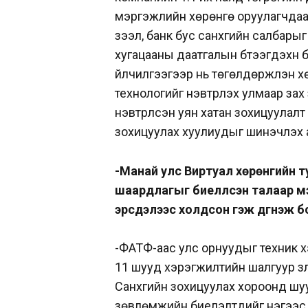
мэргэжлийн хөрөнгө оруулагчдаас
зээл, банк бус санхүүгийн салбары
хугацааны даатгалын бүтээгдэхүүн 
үйлчилгээгээр нь төгөлдөржүүлэн хө
технологийг нэвтрүүлэх улмаар зах
нэвтрүүлсэн уян хатан
зохицуулалт 
зохицуулах хуулиудыг
шинэчлэх а
-Манай улс Виртуал хөрөнгийн 
шаардлагыг биелүүлсэн талаар 
эрсдэлээс холдсон гэж дүгнэж б
-ФАТФ-аас улс орнуудыг техник х
11 шууд хэрэгжилтийн шалгуур үзү
Санхүүгийн зохицуулах хороонд шу
зөвлөмжийн биелэлтүүдийг нэгээс