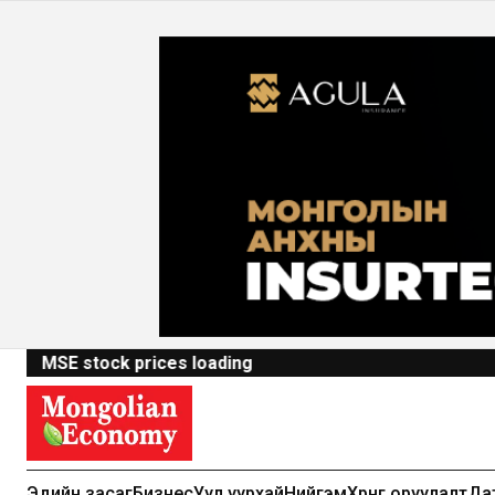
MSE stock prices loading
Эдийн засаг
Бизнес
Уул уурхай
Нийгэм
Хөрөнгө оруулалт
Да