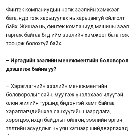
Финтек компаниудын нэгж зээлийн хэмжээг
бага, өндөр гэж харьцуулах нь харьцангуй ойлголт
байх. Жишээ нь, финтек компаниуд машины зээл
гаргаж байгаа бөгөөд ийм зээлийн хэмжээг бага гэж
тооцож болохгүй байх.
– Иргэдийн зээлийн менежментийн боловсрол
дээшилж байна уу?
– Хэрэглэгчийн зээлийн менежментийн
боловсролыг сайн, муу гэж үнэлэхээс илүүтэй
олон жилийн туршид бидэнтэй хамт байгаа
хэрэглэгчдийнхээ санхүүгийн шаардлага,
хэрэгцээ, нөхцөл байдлыг ойлгон, зээлийн эргэн
төлөлтийн асуудлыг нь уян хатнаар шийдвэрлэхэд