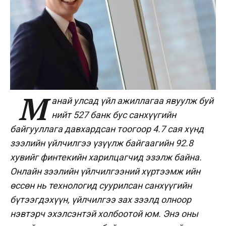
М
анай улсад үйл ажиллагаа явуулж буй
нийт 527 банк бус санхүүгийн
байгууллага давхардсан тоогоор 4.7 сая хүнд
зээлийн үйлчилгээ үзүүлж байгаагийн 92.8
хувийг финтекийн харилцагчид эзэлж байна.
Онлайн зээлийн үйлчилгээний хүртээмж ийн
өссөн нь технологид суурилсан санхүүгийн
бүтээгдэхүүн, үйлчилгээ зах зээлд олноор
нэвтэрч эхэлсэнтэй холбоотой юм.
Энэ оны