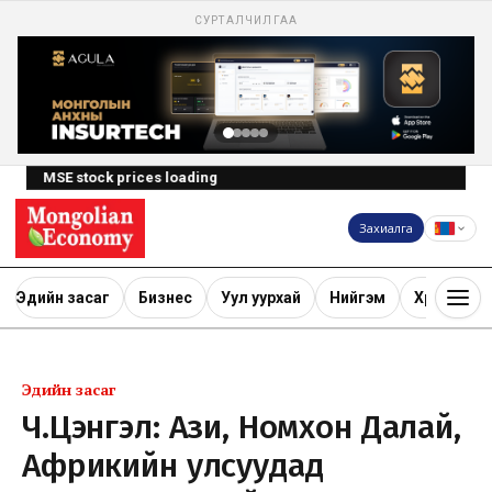
СУРТАЛЧИЛГАА
MSE stock prices loading
Захиалга
Эдийн засаг
Бизнес
Уул уурхай
Нийгэм
Хөрөнгө ору
Эдийн засаг
Ч.Цэнгэл: Ази, Номхон Далай,
Африкийн улсуудад