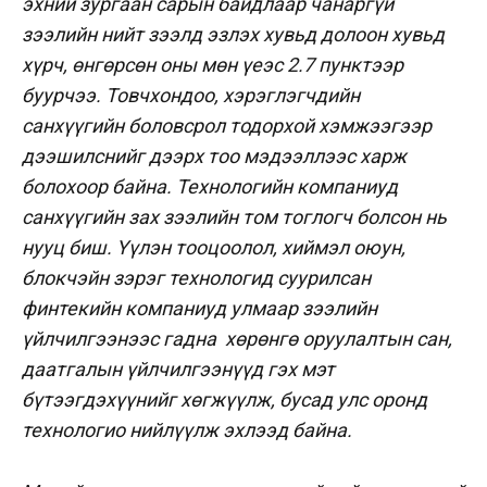
эхний зургаан сарын байдлаар чанаргүй
зээлийн нийт зээлд эзлэх хувьд долоон хувьд
хүрч, өнгөрсөн оны мөн үеэс 2.7 пунктээр
буурчээ. Товчхондоо, хэрэглэгчдийн
санхүүгийн боловсрол тодорхой хэмжээгээр
дээшилснийг дээрх тоо мэдээллээс харж
болохоор байна.
Технологийн компаниуд
санхүүгийн зах зээлийн том тоглогч болсон нь
нууц биш. Үүлэн тооцоолол, хиймэл оюун,
блокчэйн зэрэг технологид суурилсан
финтекийн компаниуд улмаар зээлийн
үйлчилгээнээс гадна хөрөнгө оруулалтын сан,
даатгалын үйлчилгээнүүд гэх мэт
бүтээгдэхүүнийг хөгжүүлж, бусад улс оронд
технологио нийлүүлж эхлээд байна.