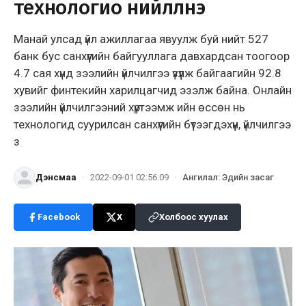
технологио нийлүүлнэ
Манай улсад үйл ажиллагаа явуулж буй нийт 527
банк бус санхүүгийн байгууллага давхардсан тоогоор
4.7 сая хүнд зээлийн үйлчилгээ үзүүлж байгаагийн 92.8
хувийг финтекийн харилцагчид эзэлж байна. Онлайн
зээлийн үйлчилгээний хүртээмж ийн өссөн нь
технологид суурилсан санхүүгийн бүтээгдэхүүн, үйлчилгээ
з
Дэнсмаа
·
2022-09-01 02:56:09
·
Ангилал
:
Эдийн засаг
Facebook
X
Холбоос хуулах