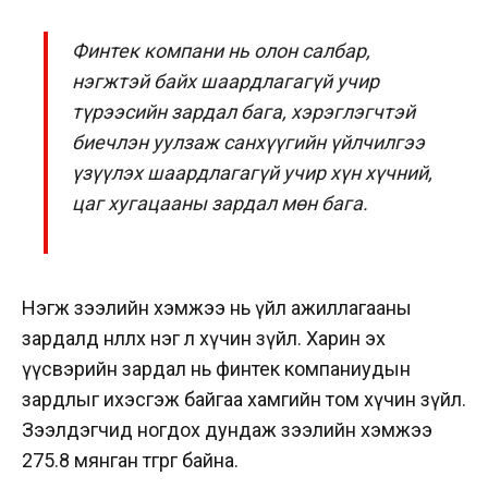
Финтек компани нь олон салбар,
нэгжтэй байх шаардлагагүй учир
түрээсийн зардал бага, хэрэглэгчтэй
биечлэн уулзаж санхүүгийн үйлчилгээ
үзүүлэх шаардлагагүй учир хүн хүчний,
цаг хугацааны зардал мөн бага.
Нэгж зээлийн хэмжээ нь үйл ажиллагааны
зардалд нөлөөлөх нэг л хүчин зүйл. Харин эх
үүсвэрийн зардал нь финтек компаниудын
зардлыг ихэсгэж байгаа хамгийн том хүчин зүйл.
Зээлдэгчид ногдох дундаж зээлийн хэмжээ
275.8 мянган төгрөг байна.