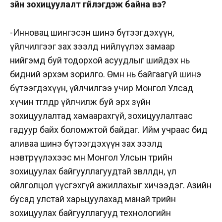
зүйн зохицуулалт үгүйлэгдэж байна вэ?
-Инновац шингэсэн шинэ бүтээгдэхүүн,
үйлчилгээг зах зээлд нийлүүлэх замаар
нийгэмд буй тодорхой асуудлыг шийдэх нь
бидний эрхэм зорилго. Өмнө нь байгаагүй шинэ
бүтээгдэхүүн, үйлчилгээ учир Монгол Улсад
хүчин төгөлдөр үйлчилж буй эрх зүйн
зохицуулалтад хамаарахгүй, зохицуулалтаас
гадуур байх боломжтой байдаг. Ийм учраас бид
аливаа шинэ бүтээгдэхүүн зах зээлд
нэвтрүүлэхээс өмнө Монгол Улсын төрийн
зохицуулах байгууллагуудтай зөвлөлдөн, үл
ойлголцол үүсгэхгүй ажиллахыг хичээдэг.
Азийн
бусад улстай харьцуулахад манай төрийн
зохицуулах байгууллагууд технологийн