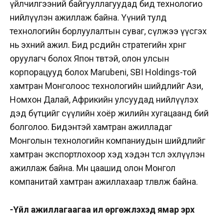
үйлчилгээний байгууллагуудад бид технологио
нийлүүлэн ажиллаж байна. Үүний тулд
технологийн борлуулалтын суваг, сүлжээ үүсгэх
нь эхний ажил. Бид өөрсдийн стратегийн хөрөнгө
оруулагч болох Япон төвтэй, олон улсын
корпорацууд болох Marubeni, SBI Holdings-той
хамтран Монголоос технологийн шийдлийг Ази,
Номхон Далай, Африкийн улсуудад нийлүүлэх
дэд бүтцийг сүүлийн хоёр жилийн хугацаанд бий
болголоо. Бидэнтэй хамтран ажилладаг
Монголын технологийн компаниудын шийдлийг
хамтран экспортлохоор хэд хэдэн төсөл эхлүүлэн
ажиллаж байна. Мөн цаашид олон Монгол
компанитай хамтран ажиллахаар төлөвлөж байна.
-Үйл ажиллагаагаа илүү өргөжүүлэхэд ямар эрх