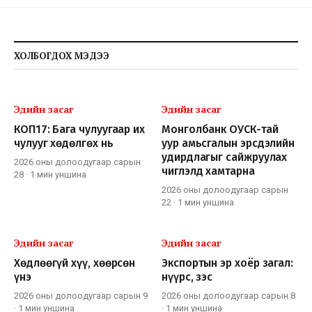
ХОЛБОГДОХ МЭДЭЭ
Эдийн засаг
Эдийн засаг
КОП17: Бага чулуугаар их
Монголбанк ОУСК-тай
чулууг хөдөлгөх нь
уур амьсгалын эрсдэлийн
удирдлагыг сайжруулах
2026 оны долоодугаар сарын
чиглэлд хамтарна
28
·
1 мин
уншина
2026 оны долоодугаар сарын
22
·
1 мин
уншина
Эдийн засаг
Эдийн засаг
Хөдлөөгүй хүү, хөөрсөн
Экспортын эр хоёр загал:
үнэ
нүүрс, зэс
2026 оны долоодугаар сарын 9
2026 оны долоодугаар сарын 8
·
1 мин
уншина
·
1 мин
уншина