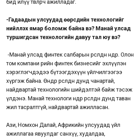
бид илүү төвлөрч ажилладаг.
-Гадаадын улсуудад өөрсдийн технологийг
нийлүүлэх ямар боломж байна вэ? Манай улсад
туршигдсан технологийн давуу тал юу вэ?
-Манай улсад финтек салбарын өрсөлдөөн өндөр. Олон
том компани өөрийн финтек бизнесийг эхлүүлэн
хэрэглэгчдэдээ бүтээгдэхүүн үйлчилгээгээ
хүргэж байна. Өндөр өрсөлдөөн дунд чанартай,
найдвартай технологийн шийдэлтэй байж тэсэж
үлдэнэ. Манай технологи өндөр өрсөлдөөн дунд таван
жил тасралтгүй, найдвартай ажилласан.
Ази, Номхон Далай, Африкийн улсуудад үйл
ажиллагаа явуулдаг санхүү, худалдаа,