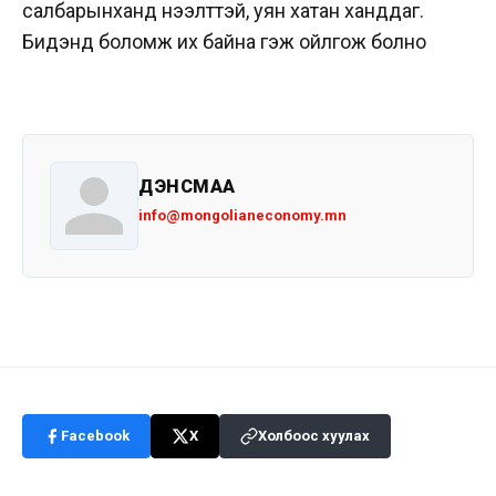
салбарынханд нээлттэй, уян хатан ханддаг.
Бидэнд боломж их байна гэж ойлгож болно
ДЭНСМАА
info@mongolianeconomy.mn
Facebook
X
Холбоос хуулах