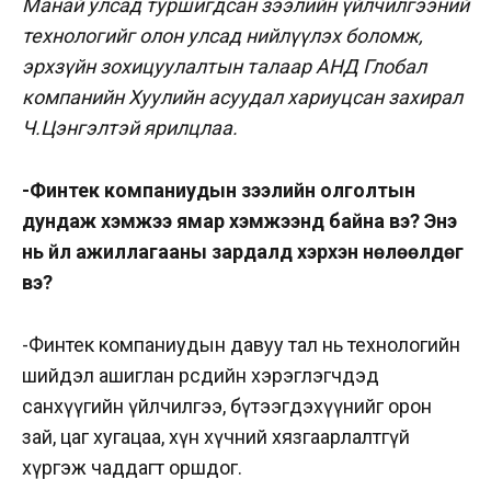
Манай улсад туршигдсан зээлийн үйлчилгээний
технологийг олон улсад нийлүүлэх боломж,
эрхзүйн зохицуулалтын талаар АНД Глобал
компанийн Хуулийн асуудал хариуцсан захирал
Ч.Цэнгэлтэй ярилцлаа.
-Финтек компаниудын зээлийн олголтын
дундаж хэмжээ ямар хэмжээнд байна вэ? Энэ
нь үйл ажиллагааны зардалд хэрхэн нөлөөлдөг
вэ?
-Финтек компаниудын давуу тал нь технологийн
шийдэл ашиглан өөрсдийн хэрэглэгчдэд
санхүүгийн үйлчилгээ, бүтээгдэхүүнийг орон
зай, цаг хугацаа, хүн хүчний хязгаарлалтгүй
хүргэж чаддагт оршдог.