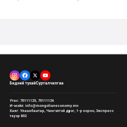
Бидний тухай
Сурталчилгаа
Утас
:
70111125, 70111126
И-мэйл
:
info@mongolianeconomy.mn
Хаяг
:
Улаанбаатар, Чингэлтэй дүүрэг, 1-р хороо, Экспресс
тауэр 802