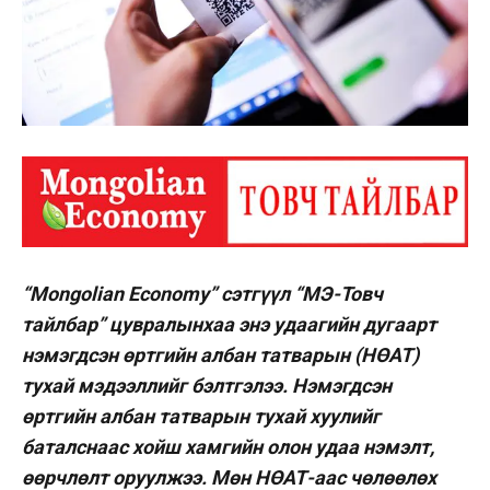
“Mongolian Economy” сэтгүүл “МЭ-Товч
тайлбар” цувралынхаа энэ удаагийн дугаарт
нэмэгдсэн өртгийн албан татварын (НӨАТ)
тухай мэдээллийг бэлтгэлээ. Нэмэгдсэн
өртгийн албан татварын тухай хуулийг
баталснаас хойш хамгийн олон удаа нэмэлт,
өөрчлөлт оруулжээ. Мөн НӨАТ-аас чөлөөлөх