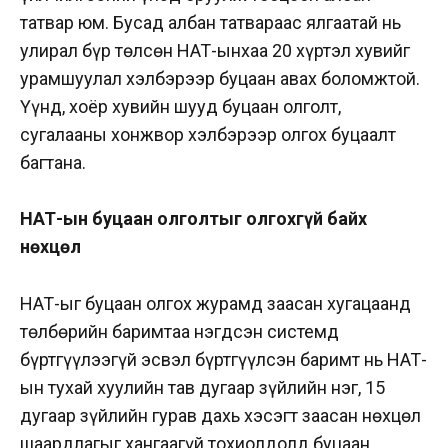
татвар юм. Бусад албан татвараас ялгаатай нь
улирал бүр төлсөн НӨАТ-ынхаа 20 хүртэл хувийг
урамшуулал хэлбэрээр буцаан авах боломжтой.
Үүнд, хоёр хувийн шууд буцаан олголт,
сугалааны хонжвор хэлбэрээр олгох буцаалт
багтана.
НӨАТ-ын буцаан олголтыг олгохгүй байх
нөхцөл
НӨАТ-ыг буцаан олгох журамд заасан хугацаанд
төлбөрийн баримтаа нэгдсэн системд
бүртгүүлээгүй эсвэл бүртгүүлсэн баримт нь НӨАТ-
ын тухай хуулийн тав дугаар зүйлийн нэг, 15
дугаар зүйлийн гурав дахь хэсэгт заасан нөхцөл
шаардлагыг хангаагүй тохиолдолд буцаан