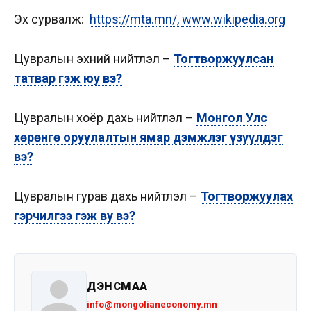
Эх сурвалж:
https://mta.mn/,
www.wikipedia.org
Цувралын эхний нийтлэл –
Тогтворжуулсан
татвар гэж юу вэ?
Цувралын хоёр дахь нийтлэл –
Монгол Улс
хөрөнгө оруулалтын ямар дэмжлэг үзүүлдэг
вэ?
Цувралын гурав дахь нийтлэл –
Тогтворжуулах
гэрчилгээ гэж ву вэ?
ДЭНСМАА
info@mongolianeconomy.mn