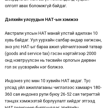
олголт авах боломжгүй байдаг.
Дэлхийн улсуудын НӨАТ-ын хэмжээ
Австрали улсын НӨАТ манай улстай адилхан 10
хувь байдаг. Уул уурхайн салбар өндөр хөгжсөн,
энэ улс НӨАТ-ыг бараа ажил үйлчилгээний татвар
(goods and service tax) гэсэн нэртэйгээр 2000
онд нэвтрүүлсэн нь төсвийн орлогын дөрвөн
гол эх үүсвэрийн нэг болжээ.
Индонез улс мөн 10 хувийн НӨАТ авдаг. Тус
улсад үйл ажиллагааны чиглэлээс хамаарч 180-
360 сая индонез рупи буюу 26-52 сая төгрөгтэй
тэнцэх хэмжээтэй борлуулалт хийдэг этгээд
НӨАТ төлөгчөөр бүртгүүлдэг. Нийтийн