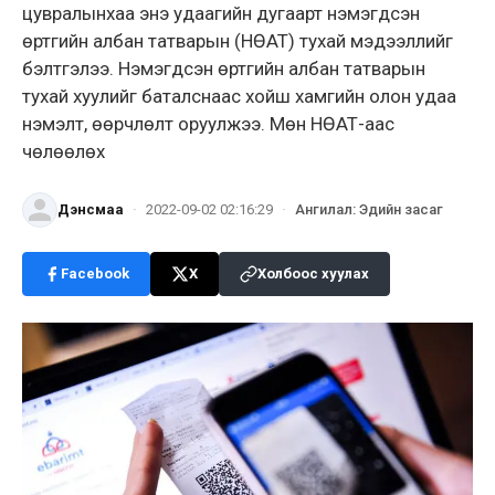
цувралынхаа энэ удаагийн дугаарт нэмэгдсэн
өртгийн албан татварын (НӨАТ) тухай мэдээллийг
бэлтгэлээ. Нэмэгдсэн өртгийн албан татварын
тухай хуулийг баталснаас хойш хамгийн олон удаа
нэмэлт, өөрчлөлт оруулжээ. Мөн НӨАТ-аас
чөлөөлөх
Дэнсмаа
·
2022-09-02 02:16:29
·
Ангилал
:
Эдийн засаг
Facebook
X
Холбоос хуулах