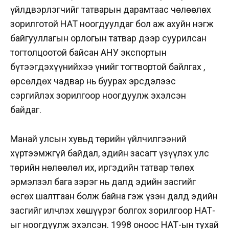
үйлдвэрлэгчийг татварын дарамтаас чөлөөлөх
зорилготой НӨАТ ноогдуулдаг бол аж ахуйн нэгж
байгууллагын орлогын татвар дээр суурилсан
тогтолцоотой байсан АНУ экспортын
бүтээгдэхүүнийхээ үнийг тогтвортой байлгах ,
өрсөлдөх чадвар нь буурах эрсдэлээс
сэргийлэх зорилгоор ноогдуулж эхэлсэн
байдаг.
Манай улсын хувьд төрийн үйлчилгээний
хүртээмжгүй байдал, эдийн засагт үзүүлэх улс
төрийн нөлөөлөл их, иргэдийн татвар төлөх
эрмэлзэл бага зэрэг нь далд эдийн засгийг
өсгөх шалтгаан болж байна гэж үзэн далд эдийн
засгийг илчлэх хөшүүрэг болгох зорилгоор НӨАТ-
ыг ноогдуулж эхэлсэн. 1998 оноос НӨАТ-ын тухай