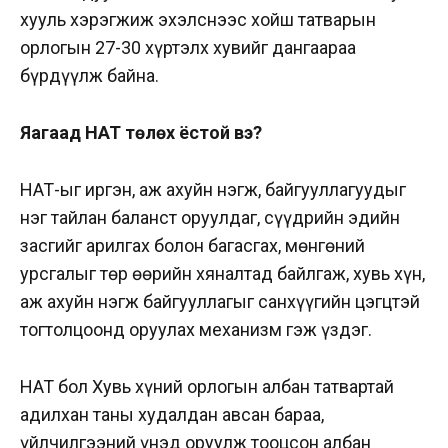
хууль хэрэгжиж эхэлснээс хойш татварын
орлогын 27-30 хүртэлх хувийг дангаараа
бүрдүүлж байна.
Яагаад НӨАТ төлөх ёстой вэ?
НӨАТ-ыг иргэн, аж ахуйн нэгж, байгууллагуудыг
нэг тайлан баланст оруулдаг, сүүдрийн эдийн
засгийг арилгах болон багасгах, мөнгөний
урсгалыг төр өөрийн хяналтад байлгаж, хувь хүн,
аж ахуйн нэгж байгууллагыг санхүүгийн цэгцтэй
тогтолцоонд оруулах механизм гэж үздэг.
НӨАТ бол Хувь хүний орлогын албан татвартай
адилхан таны худалдан авсан бараа,
үйлчилгээний үнэд оруулж тооцсон албан