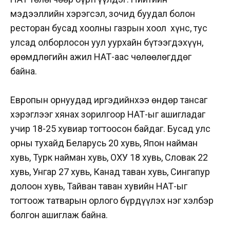
мэдээллийн хэрэгсэл, зочид буудал болон
ресторан бусад хоолны газрын хоол хүнс, тус
улсад олборлосон уул уурхайн бүтээгдэхүүн,
өрөмдлөгийн ажил НӨАТ-аас чөлөөлөгддөг
байна.
Европын орнуудад иргэдийнхээ өндөр тансаг
хэрэглээг хянах зорилгоор НӨАТ-ыг ашигладаг
учир 18-25 хувиар тогтоосон байдаг. Бусад улс
орны тухайд Беларусь 20 хувь, Япон найман
хувь, Турк найман хувь, ОХУ 18 хувь, Словак 22
хувь, Унгар 27 хувь, Канад таван хувь, Сингапур
долоон хувь, Тайван таван хувийн НӨАТ-ыг
тогтоож татварын орлого бүрдүүлэх нэг хэлбэр
болгон ашиглаж байна.