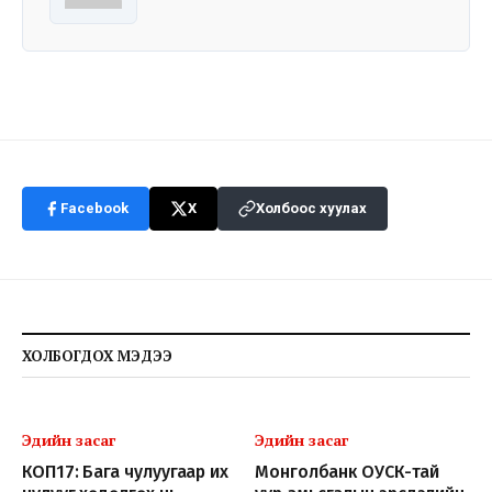
Facebook
X
Холбоос хуулах
ХОЛБОГДОХ МЭДЭЭ
Эдийн засаг
Эдийн засаг
КОП17: Бага чулуугаар их
Монголбанк ОУСК-тай