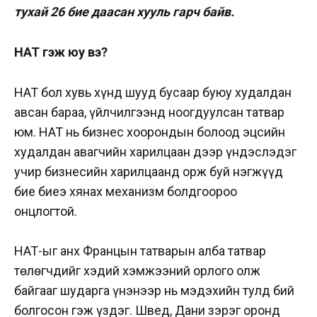
тухай 26 бие даасан хууль гарч байв.
НӨАТ гэж юу вэ?
НӨАТ бол хувь хүнд шууд бусаар буюу худалдан
авсан бараа, үйлчилгээнд ноогдуулсан татвар
юм. НӨАТ нь бизнес хоорондын болоод эцсийн
худалдан авагчийн харилцаан дээр үндэслэдэг
учир бизнесийн харилцаанд орж буй нэгжүүд
бие биеэ хянах механизм болдгоороо
онцлогтой.
НӨАТ-ыг анх Францын татварын алба татвар
төлөгчдийг хэдий хэмжээний орлого олж
байгааг шударга үнэнээр нь мэдэхийн тулд бий
болгосон гэж үздэг.
Швед, Дани зэрэг оронд