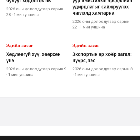
чулууг хөдөлгөх нь
уур амьсгалын эрсдэлийн
удирдлагыг сайжруулах
2026 оны долоодугаар сарын
чиглэлд хамтарна
28
·
1 мин
уншина
2026 оны долоодугаар сарын
22
·
1 мин
уншина
Эдийн засаг
Эдийн засаг
Хөдлөөгүй хүү, хөөрсөн
Экспортын эр хоёр загал:
үнэ
нүүрс, зэс
2026 оны долоодугаар сарын 9
2026 оны долоодугаар сарын 8
·
1 мин
уншина
·
1 мин
уншина