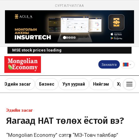
СУРТАЛЧИЛГАА
MSE stock prices loading
Захиалга
Эдийн засаг
Бизнес
Уул уурхай
Нийгэм
Хөрөнгө ору
Эдийн засаг
Яагаад НӨАТ төлөх ёстой вэ?
“Mongolian Economy” сэтгүүл “МЭ-Товч тайлбар”