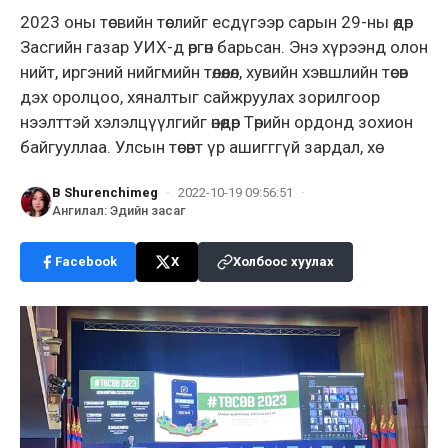
2023 оны төсвийн төслийг есдүгээр сарын 29-ны өдөр
Засгийн газар УИХ-д өргөн барьсан. Энэ хүрээнд олон
нийт, иргэний нийгмийн төлөөлөл, хувийн хэвшлийн төсөв
дэх оролцоо, хяналтыг сайжруулах зорилгоор
нээлттэй хэлэлцүүлгийг өнөөдөр Төрийн ордонд зохион
байгууллаа. Улсын төсөвт үр ашигггүй зардал, хө
B Shurenchimeg
·
2022-10-19 09:56:51
·
Ангилал
:
Эдийн засаг
Facebook
X
Холбоос хуулах