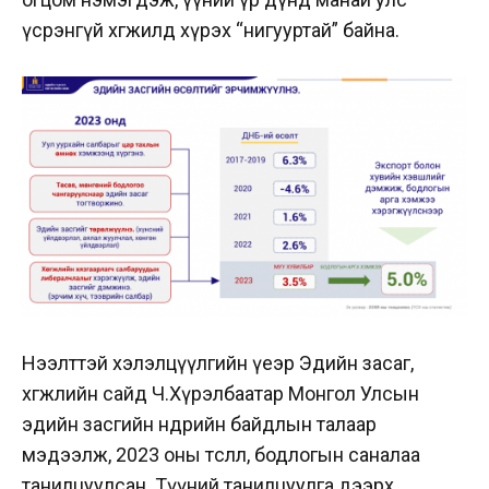
үсрэнгүй хөгжилд хүрэх “нигууртай” байна.
Нээлттэй хэлэлцүүлгийн үеэр Эдийн засаг,
хөгжлийн сайд Ч.Хүрэлбаатар Монгол Улсын
эдийн засгийн өнөөдрийн байдлын талаар
мэдээлж, 2023 оны төсөөлөл, бодлогын саналаа
танилцуулсан. Түүний танилцуулга дээрх