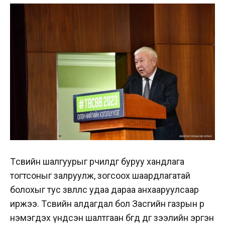
Төсвийн шалгуурыг өөрчилдөг буруу хандлага
тогтсоныг залруулж, зогсоох шаардлагатай
болохыг тус зөвлөлөөс удаа дараа анхааруулсаар
иржээ. Төсвийн алдагдал бол Засгийн газрын өр
нэмэгдэх үндсэн шалтгаан бөгөөд өдгөө зээлийн эргэн