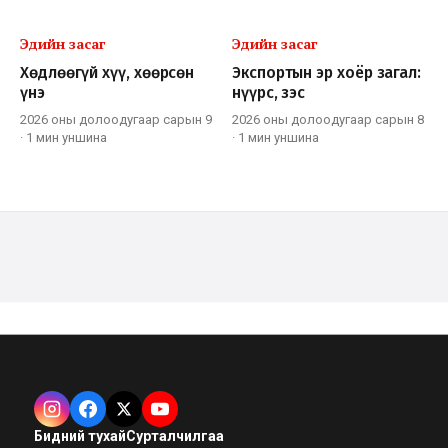
Эдийн засаг
Эдийн засаг
Хөдлөөгүй хүү, хөөрсөн
Экспортын эр хоёр загал:
үнэ
нүүрс, зэс
2026 оны долоодугаар сарын 9
2026 оны долоодугаар сарын 8
·
1 мин
уншина
·
1 мин
уншина
Бидний тухай
Сурталчилгаа