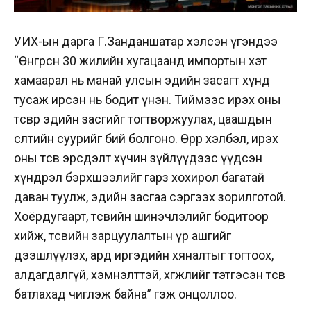
УИХ-ын дарга Г.Занданшатар хэлсэн үгэндээ
“Өнгөрсөн 30 жилийн хугацаанд импортын хэт
хамаарал нь манай улсын эдийн засагт хүнд
тусаж ирсэн нь бодит үнэн. Тиймээс ирэх оны
төсвөөр эдийн засгийг тогтворжуулах, цаашдын
өсөлтийн суурийг бий болгоно. Өөрөөр хэлбэл, ирэх
оны төсөв эрсдэлт хүчин зүйлүүдээс үүдсэн
хүндрэл бэрхшээлийг гарз хохирол багатай
даван туулж, эдийн засгаа сэргээх зорилготой.
Хоёрдугаарт, төсвийн шинэчлэлийг бодитоор
хийж, төсвийн зарцуулалтын үр ашгийг
дээшлүүлэх, ард иргэдийн хяналтыг тогтоох,
алдагдалгүй, хэмнэлттэй, хөгжлийг тэтгэсэн төсөв
батлахад чиглэж байна” гэж онцоллоо.