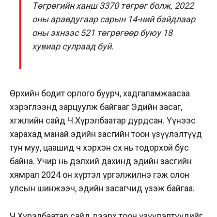
Төгрөгийн ханш 3370 төгрөг болж, 2022
оны аравдугаар сарын 14-ний байдлаар
оны эхнээс 521 төгрөгөөр буюу 18
хувиар сулраад буй.
Өрхийн бодит орлого буурч, хадгаламжаасаа
хэрэглээнд зарцуулж байгааг Эдийн засаг,
хөгжлийн сайд Ч.Хүрэлбаатар дурдсан. Үүнээс
харахад манай эдийн засгийн тоон үзүүлэлтүүд
тун муу, цаашид ч хэрхэн өсөх нь тодорхой бус
байна. Учир нь дэлхий дахинд эдийн засгийн
хямрал 2024 он хүртэл үргэлжилнэ гэж олон
улсын шинжээч, эдийн засагчид үзэж байгаа.
Ч.Хүрэлбаатар сайд дээрх тоон үзүүлэлтүүдийг