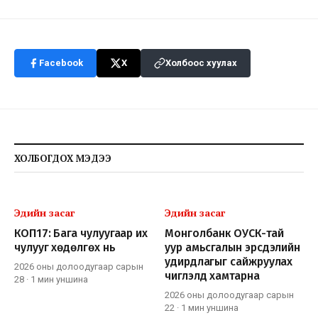
Facebook
X
Холбоос хуулах
ХОЛБОГДОХ МЭДЭЭ
Эдийн засаг
Эдийн засаг
КОП17: Бага чулуугаар их
Монголбанк ОУСК-тай
чулууг хөдөлгөх нь
уур амьсгалын эрсдэлийн
удирдлагыг сайжруулах
2026 оны долоодугаар сарын
чиглэлд хамтарна
28
·
1 мин
уншина
2026 оны долоодугаар сарын
22
·
1 мин
уншина