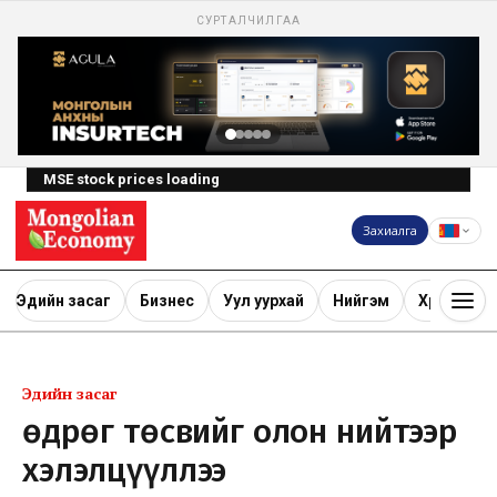
СУРТАЛЧИЛГАА
MSE stock prices loading
Захиалга
Эдийн засаг
Бизнес
Уул уурхай
Нийгэм
Хөрөнгө ору
Эдийн засаг
Өөдрөг төсвийг олон нийтээр
хэлэлцүүллээ