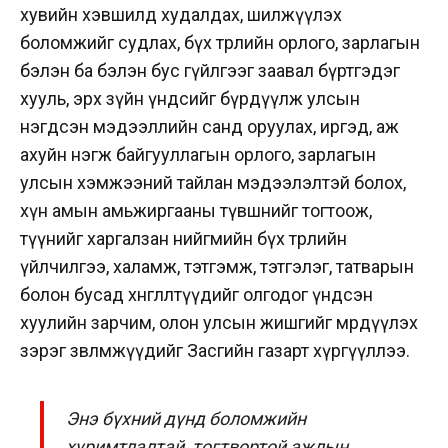
хувийн хэвшилд худалдах, шилжүүлэх
боломжийг судлах, бүх төрлийн орлого, зарлагын
бэлэн ба бэлэн бус гүйлгээг заавал бүртгэдэг
хууль, эрх зүйн үндсийг бүрдүүлж улсын
нэгдсэн мэдээллийн санд оруулах, иргэд, аж
ахуйн нэгж байгууллагын орлого, зарлагын
улсын хэмжээний тайлан мэдээлэлтэй болох,
хүн амын амьжиргааны түвшнийг тогтоож,
түүнийг харгалзан нийгмийн бүх төрлийн
үйлчилгээ, халамж, тэтгэмж, тэтгэлэг, татварын
болон бусад хөнгөлөлтүүдийг олгодог үндсэн
хуулийн зарчим, олон улсын жишгийг мөрдүүлэх
зэрэг зөвлөмжүүдийг Засгийн газарт хүргүүллээ.
Энэ бүхний дүнд боломжийн
хуримтлалтай, тогтвортой ажлын