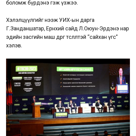
боломж бүрдэнэ гэж үзжээ.
Хэлэлцүүлгийг нээж УИХ-ын дарга
Г.Занданшатар, Ерөнхий сайд Л.Оюун-Эрдэнэ нар
эдийн засгийн маш өөдрөг төсөөлөлтэй “сайхан үгс”
хэлэв.