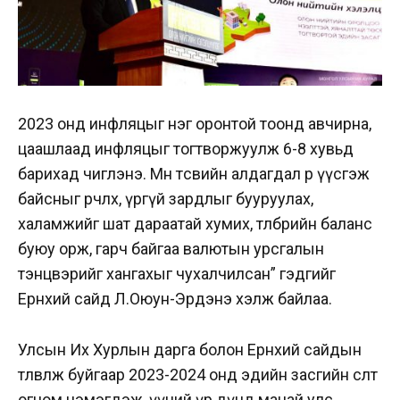
2023 онд инфляцыг нэг оронтой тоонд авчирна,
цаашлаад инфляцыг тогтворжуулж 6-8 хувьд
барихад чиглэнэ. Мөн төсвийн алдагдал өр үүсгэж
байсныг өөрчлөх, үргүй зардлыг бууруулах,
халамжийг шат дараатай хумих, төлбөрийн баланс
буюу орж, гарч байгаа валютын урсгалын
тэнцвэрийг хангахыг чухалчилсан” гэдгийг
Ерөнхий сайд Л.Оюун-Эрдэнэ хэлж байлаа.
Улсын Их Хурлын дарга болон Ерөнхий сайдын
төлөвлөж буйгаар 2023-2024 онд эдийн засгийн өсөлт
огцом нэмэгдэж, үүний үр дүнд манай улс