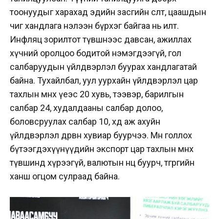
тоонуудыг харахад эдийн засгийн өсөлт, цаашдын
чиг хандлага нэлээн бүрхэг байгаа нь илт.
Инфляц зорилтот түвшнээс давсан, ажиллах
хүчний оролцоо бодитой нэмэгдээгүй, гол
салбаруудын үйлдвэрлэл буурах хандлагатай
байна. Тухайлбал, уул уурхайн үйлдвэрлэл цар
тахлын өмнөх үеэс 20 хувь, тээвэр, барилгын
салбар 24, худалдааны салбар долоо,
боловсруулах салбар 10, хөдөө аж ахуйн
үйлдвэрлэл дөрвөн хувиар буурчээ. Мөн голлох
бүтээгдэхүүнүүдийн экспорт цар тахлын өмнөх
түвшинд хүрээгүй, валютын нөөц буурч, төгрөгийн
ханш огцом сулраад байна.