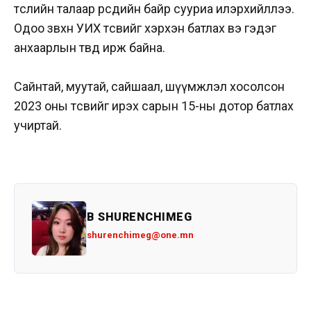
төслийн талаар өөрсдийн байр сууриа илэрхийллээ.
Одоо зөвхөн УИХ төсвийг хэрхэн батлах вэ гэдэг
анхаарлын төвд ирж байна.
Сайнтай, муутай, сайшаал, шүүмжлэл хосолсон
2023 оны төсвийг ирэх сарын 15-ны дотор батлах
учиртай.
B SHURENCHIMEG
shurenchimeg@one.mn