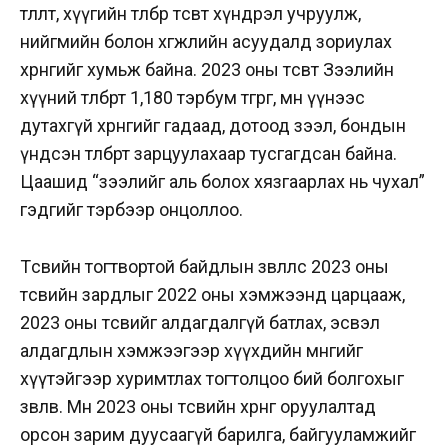
төлөлт, хүүгийн төлбөр төсөвт хүндрэл учруулж,
нийгмийн болон хөгжлийн асуудалд зориулах
хөрөнгийг хумьж байна. 2023 оны төсөвт Зээлийн
хүүний төлбөрт 1,180 тэрбум төгрөг, мөн үүнээс
дутахгүй хөрөнгийг гадаад, дотоод зээл, бондын
үндсэн төлбөрт зарцуулахаар тусгагдсан байна.
Цаашид “зээлийг аль болох хязгаарлах нь чухал”
гэдгийг тэрбээр онцоллоо.
Төсвийн тогтвортой байдлын зөвлөлөөс 2023 оны
төсвийн зардлыг 2022 оны хэмжээнд царцааж,
2023 оны төсвийг алдагдалгүй батлах, эсвэл
алдагдлын хэмжээгээр хүүхдийн мөнгийг
хүүтэйгээр хуримтлах тогтолцоо бий болгохыг
зөвлөв. Мөн 2023 оны төсвийн хөрөнгө оруулалтад
орсон зарим дуусаагүй барилга, байгууламжийг