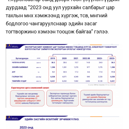
дурдаад “2023 онд уул уурхайн салбарыг цар
тахлын өмнөх хэмжээнд хүргэж, төсөв, мөнгөний
бодлогоо чангаруулснаар эдийн засаг
тогтворжино хэмээн тооцож байгаа” гэлээ.