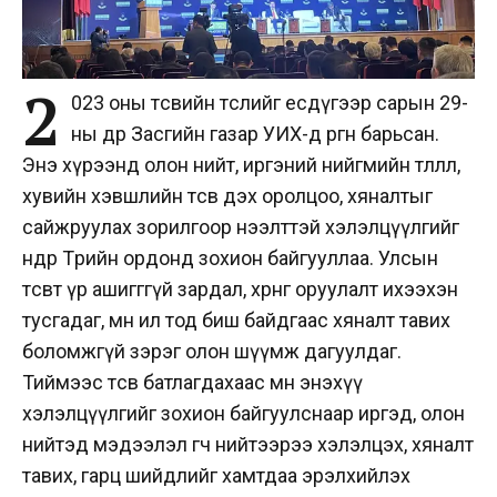
2
023 оны төсвийн төслийг есдүгээр сарын 29-
ны өдөр Засгийн газар УИХ-д өргөн барьсан.
Энэ хүрээнд олон нийт, иргэний нийгмийн төлөөлөл,
хувийн хэвшлийн төсөв дэх оролцоо, хяналтыг
сайжруулах зорилгоор нээлттэй хэлэлцүүлгийг
өнөөдөр Төрийн ордонд зохион байгууллаа. Улсын
төсөвт үр ашигггүй зардал, хөрөнгө оруулалт ихээхэн
тусгадаг, мөн ил тод биш байдгаас хяналт тавих
боломжгүй зэрэг олон шүүмж дагуулдаг.
Тиймээс төсөв батлагдахаас өмнө энэхүү
хэлэлцүүлгийг зохион байгуулснаар иргэд, олон
нийтэд мэдээлэл өгч нийтээрээ хэлэлцэх, хяналт
тавих, гарц шийдлийг хамтдаа эрэлхийлэх