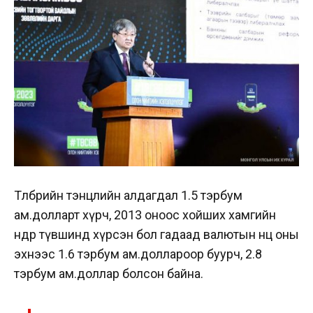
Төлбөрийн тэнцлийн алдагдал 1.5 тэрбум
ам.долларт хүрч, 2013 оноос хойших хамгийн
өндөр түвшинд хүрсэн бол гадаад валютын нөөц оны
эхнээс 1.6 тэрбум ам.доллароор буурч, 2.8
тэрбум ам.доллар болсон байна.