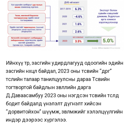
Ийнхүү төр, засгийн удирдлагууд одоогийн эдийн
засгийн нөхцөл байдал, 2023 оны төсвийн “өөдрөг”
төслийн талаар танилцуулсны дараа Төсвийн
тогтвортой байдлын зөвлөлийн дарга
Д.Даваасамбуу 2023 оны нэгдсэн төсвийн төсөлд
бодит байдалд үнэлэлт дүгнэлт хийсэн
“дорвитойхон” шүүмж, зөвлөмжийг хэлэлцүүлгийн
индэр дээрээс хүргэлээ.