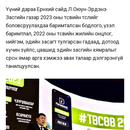
Үүний дараа Ерөнхий сайд Л.Оюун-Эрдэнэ
Засгийн газар 2023 оны төсвийн төслийг
боловсруулахдаа баримталсан бодлого, үзэл
баримтлал, 2022 оны төсвийн жилийн онцлог,
нийгэм, эдийн засагт тулгарсан гадаад, дотоод
хүчин зүйлс, цаашид эдийн засгийн хямралыг
сөрсөн ямар арга хэмжээ авах талаар дэлгэрэнгүй
танилцуулсан.