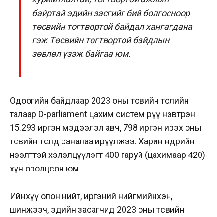
байртай эдийн засгийг бий болгосноор
төсвийн тогтвортой байдал хангагдана
гэж Төсвийн тогтвортой байдлын
зөвлөл үзэж байгаа юм.
Одоогийн байдлаар 2023 оны төсвийн төслийн
талаар D-parliament цахим систем рүү нэвтрэн
15.293 иргэн мэдээлэл авч, 798 иргэн ирэх оны
төсвийн төсөлд саналаа ирүүлжээ. Харин өнөөдрийн
нээлттэй хэлэлцүүлэгт 400 гаруй (цахимаар 420)
хүн оролцсон юм.
Ийнхүү олон нийт, иргэний нийгмийнхэн,
шинжээч, эдийн засагчид 2023 оны төсвийн