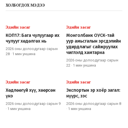
ХОЛБОГДОХ МЭДЭЭ
Эдийн засаг
Эдийн засаг
КОП17: Бага чулуугаар их
Монголбанк ОУСК-тай
чулууг хөдөлгөх нь
уур амьсгалын эрсдэлийн
удирдлагыг сайжруулах
2026 оны долоодугаар сарын
чиглэлд хамтарна
28
·
1 мин
уншина
2026 оны долоодугаар сарын
22
·
1 мин
уншина
Эдийн засаг
Эдийн засаг
Хөдлөөгүй хүү, хөөрсөн
Экспортын эр хоёр загал:
үнэ
нүүрс, зэс
2026 оны долоодугаар сарын 9
2026 оны долоодугаар сарын 8
·
1 мин
уншина
·
1 мин
уншина