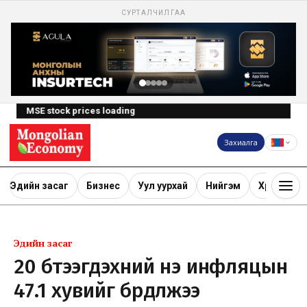
СУРТАЛЧИЛГАА
MSE stock prices loading
Захиалга
Эдийн засаг
Бизнес
Уул уурхай
Нийгэм
Хөрөнгө ору
Эдийн засаг
20 бүтээгдэхүүний үнэ инфляцын
47.1 хувийг бүрдүүлжээ