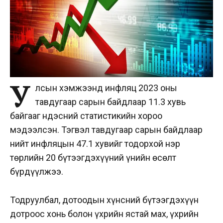
У
лсын хэмжээнд инфляц 2023 оны
тавдугаар сарын байдлаар 11.3 хувь
байгааг Үндэсний статистикийн хороо
мэдээлсэн. Тэгвэл тавдугаар сарын байдлаар
нийт инфляцын 47.1 хувийг тодорхой нэр
төрлийн 20 бүтээгдэхүүний үнийн өсөлт
бүрдүүлжээ.
Тодруулбал, дотоодын хүнсний бүтээгдэхүүн
дотроос хонь болон үхрийн ястай мах, үхрийн