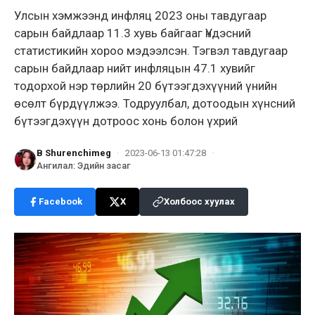
Улсын хэмжээнд инфляц 2023 оны тавдугаар
сарын байдлаар 11.3 хувь байгааг Үндэсний
статистикийн хороо мэдээлсэн. Тэгвэл тавдугаар
сарын байдлаар нийт инфляцын 47.1 хувийг
тодорхой нэр төрлийн 20 бүтээгдэхүүний үнийн
өсөлт бүрдүүлжээ. Тодруулбал, дотоодын хүнсний
бүтээгдэхүүн дотроос хонь болон үхрий
B Shurenchimeg
·
2023-06-13 01:47:28
·
Ангилал
:
Эдийн засаг
Facebook
X
Холбоос хуулах