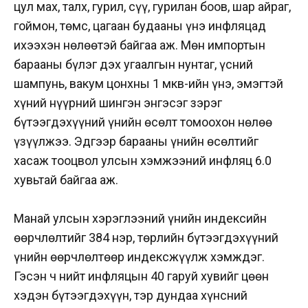
цул мах, талх, гурил, сүү, гурилан боов, шар айраг,
гоймон, төмс, цагаан будааны үнэ инфляцад
ихээхэн нөлөөтэй байгаа аж. Мөн импортын
барааны бүлэг дэх угаалгын нунтаг, үсний
шампунь, вакум цонхны 1 мкв-ийн үнэ, эмэгтэй
хүний нүүрний шингэн энгэсэг зэрэг
бүтээгдэхүүний үнийн өсөлт томоохон нөлөө
үзүүлжээ. Эдгээр барааны үнийн өсөлтийг
хасаж тооцвол улсын хэмжээний инфляц 6.0
хувьтай байгаа аж.
Манай улсын хэрэглээний үнийн индексийн
өөрчлөлтийг 384 нэр, төрлийн бүтээгдэхүүний
үнийн өөрчлөлтөөр индексжүүлж хэмждэг.
Гэсэн ч нийт инфляцын 40 гаруй хувийг цөөн
хэдэн бүтээгдэхүүн, тэр дундаа хүнсний