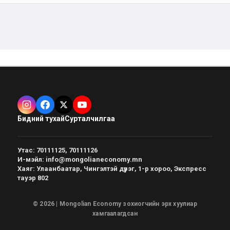
Бидний тухай
Сурталчилгаа
Утас
:
70111125, 70111126
И-мэйл
:
info@mongolianeconomy.mn
Хаяг
:
Улаанбаатар, Чингэлтэй дүүрэг, 1-р хороо, Экспресс
тауэр 802
© 2026 | Mongolian Economy зохиогчийн эрх хуулиар
хамгаалагдсан