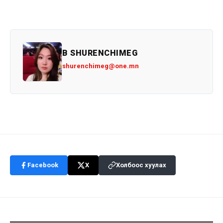
B SHURENCHIMEG
shurenchimeg@one.mn
Facebook
X
Холбоос хуулах