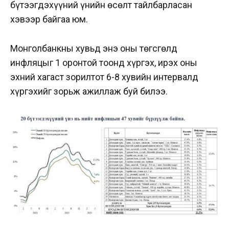
бүтээгдэхүүний үнийн өсөлт тайлбарласан
хэвээр байгаа юм.
Монголбанкны хувьд энэ оны төгсгөлд
инфляцыг 1 оронтой тоонд хүргэх, ирэх оны
эхний хагаст зорилтот 6-8 хувийн интервалд
хүргэхийг зорьж ажиллаж буй билээ.