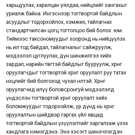
харьцуулах, харилцан уялдаа, нийцлийг хангахыг
уриалж байна. Ингэснээр тогтвортой байдлын
асуудлыг тодорхойлох, хэмжих, тайлагнах
стандартчилсан цогц тогтолцоо бий болох юм.
Тиймээс таксономуудыг хооронд нь нийцүүлэх
нь ил тод байдал, тайлагналыг сайжруулж,
мэдээлэл цуглуулах, дүн шинжилгээ хийх
зардал, нарийн төвөгтэй байдлыг бууруулж, хөрөнгө
оруулагчдыг тогтвортой хөрөнгө оруулалт руу татах
нөхцөлийг бий болгоход чухал нөлөөтэй. Хөрөнгө
оруулагчид илүү боловсронгуй мэдээлэлд
үндэслэн тогтвортой хөрөнгө оруулалт хийх
боломжуудыг тодорхойлж, үр дүнд нь хөрөнгө
оруулалтын шийдвэр гаргах үйл явцад
тогтвортой байдлын үзүүлэлтийг харгалзаж үзэх
хандлага нэмэгдэнэ. Энэ хэсэгт шинэчлэгдэн