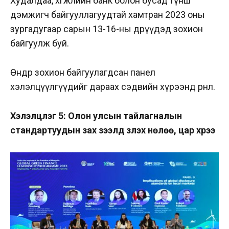
Худалдаа, хөгжлийн банк болон бусад түнш
дэмжигч байгууллагуудтай хамтран 2023 оны
зургадугаар сарын 13-16-ны өдрүүдэд зохион
байгуулж буй.
Өнөөдөр зохион байгуулагдсан панел
хэлэлцүүлгүүдийг дараах сэдвийн хүрээнд өрнөлөө.
Хэлэлцүүлэг 5: Олон улсын тайлагналын
стандартуудын зах зээлд үзүүлэх нөлөө, цар хүрээ