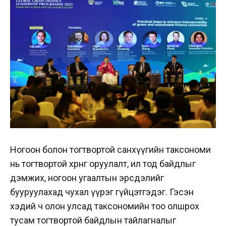
Ногоон болон тогтвортой санхүүгийн таксономи
нь тогтвортой хөрөнгө оруулалт, ил тод байдлыг
дэмжих, ногоон угаалтын эрсдэлийг
бууруулахад чухал үүрэг гүйцэтгэдэг. Гэсэн
хэдий ч олон улсад таксономийн тоо олшрох
тусам тогтвортой байдлын тайлагналыг