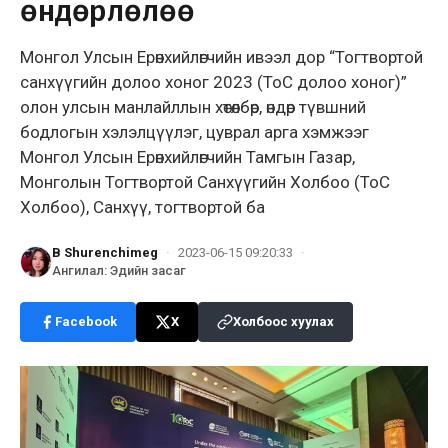
өндөрлөлөө
Монгол Улсын Ерөнхийлөгчийн ивээл дор “Тогтвортой
санхүүгийн долоо хоног 2023 (ТоС долоо хоног)”
олон улсын манлайллын хөтөлбөр, өндөр түвшний
бодлогын хэлэлцүүлэг, цуврал арга хэмжээг
Монгол Улсын Ерөнхийлөгчийн Тамгын Газар,
Монголын Тогтвортой Санхүүгийн Холбоо (ТоС
Холбоо), Санхүү, тогтвортой ба
B Shurenchimeg
·
2023-06-15 09:20:33
·
Ангилал
:
Эдийн засаг
Facebook
X
Холбоос хуулах