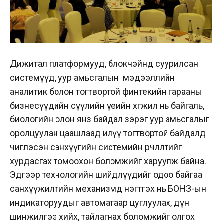
Дижитал платформууд, блокчэйнд суурилсан
системүүд, уур амьсгалын мэдээллийн
аналитик болон тогтвортой финтекийн гарааны
бизнесүүдийн сүүлийн үеийн хөгжил нь байгаль,
биологийн олон янз байдал зэрэг уур амьсгалыг
оролцуулан цаашлаад илүү тогтвортой байдалд
чиглэсэн санхүүгийн системийн өөрчлөлтийг
хурдасгах томоохон боломжийг харуулж байна.
Эдгээр технологийн шийдлүүдийг одоо байгаа
санхүүжилтийн механизмд нэгтгэх нь БОНЗ-ын
индикаторуудыг автоматаар цуглуулах, дүн
шинжилгээ хийх, тайлагнах боломжийг олгох