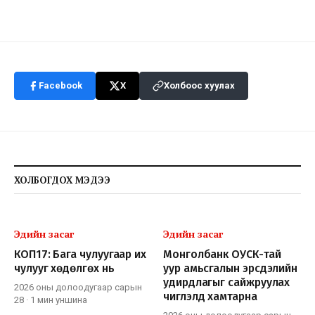
Facebook
X
Холбоос хуулах
ХОЛБОГДОХ МЭДЭЭ
Эдийн засаг
Эдийн засаг
КОП17: Бага чулуугаар их
Монголбанк ОУСК-тай
чулууг хөдөлгөх нь
уур амьсгалын эрсдэлийн
удирдлагыг сайжруулах
2026 оны долоодугаар сарын
чиглэлд хамтарна
28
·
1 мин
уншина