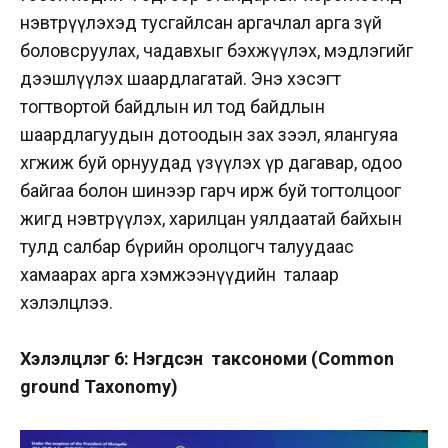
нэвтрүүлэхэд тусгайлсан аргачлал арга зүй
боловсруулах, чадавхыг бэхжүүлэх, мэдлэгийг
дээшлүүлэх шаардлагатай. Энэ хэсэгт
тогтвортой байдлын ил тод байдлын
шаардлагуудын дотоодын зах зээл, ялангуяа
хөгжиж буй орнуудад үзүүлэх үр дагавар, одоо
байгаа болон шинээр гарч ирж буй тогтолцоог
жигд нэвтрүүлэх, харилцан уялдаатай байхын
тулд салбар бүрийн оролцогч талуудаас
хамаарах арга хэмжээнүүдийн талаар
хэлэлцлээ.
Хэлэлцүүлэг 6: Нэгдсэн таксономи (Common
ground Taxonomy)