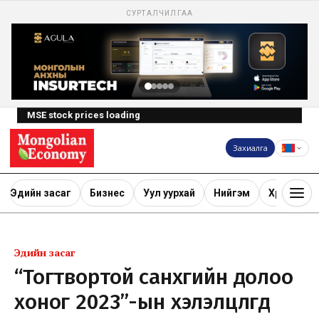
СУРТАЛЧИЛГАА
MSE stock prices loading
Захиалга
Эдийн засаг
Бизнес
Уул уурхай
Нийгэм
Хөрөнгө ору
Эдийн засаг
“Тогтвортой санхүүгийн долоо
хоног 2023”-ын хэлэлцүүлгүүд