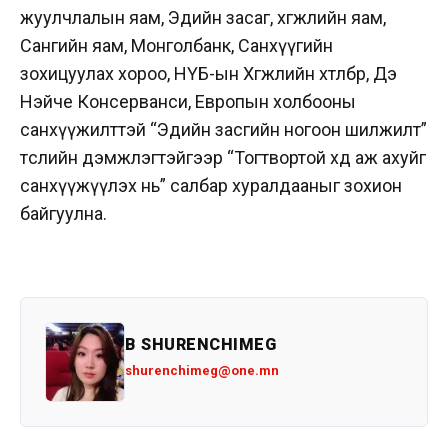
жуулчлалын яам, Эдийн засаг, хөгжлийн яам,
Сангийн яам, Монголбанк, Санхүүгийн
зохицуулах хороо, НҮБ-ын Хөгжлийн хөтөлбөр, Дэ
Нэйче Консерванси, Европын холбооны
санхүүжилттэй “Эдийн засгийн ногоон шилжилт”
төслийн дэмжлэгтэйгээр “Тогтвортой хөдөө аж ахуйг
санхүүжүүлэх нь” салбар хуралдааныг зохион
байгуулна.
B SHURENCHIMEG
shurenchimeg@one.mn