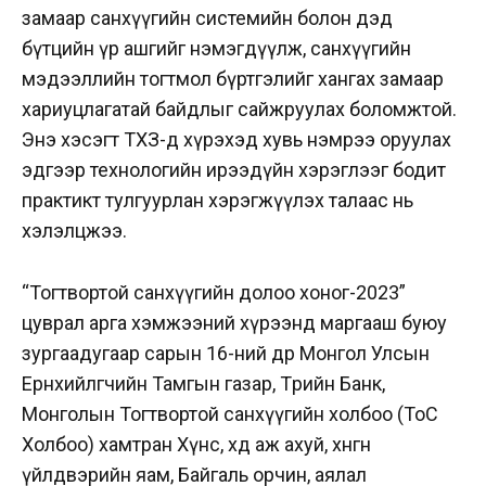
замаар санхүүгийн системийн болон дэд
бүтцийн үр ашгийг нэмэгдүүлж, санхүүгийн
мэдээллийн тогтмол бүртгэлийг хангах замаар
хариуцлагатай байдлыг сайжруулах боломжтой.
Энэ хэсэгт ТХЗ-д хүрэхэд хувь нэмрээ оруулах
эдгээр технологийн ирээдүйн хэрэглээг бодит
практикт тулгуурлан хэрэгжүүлэх талаас нь
хэлэлцжээ.
“Тогтвортой санхүүгийн долоо хоног-2023”
цуврал арга хэмжээний хүрээнд маргааш буюу
зургаадугаар сарын 16-ний өдөр Монгол Улсын
Ерөнхийлөгчийн Тамгын газар, Төрийн Банк,
Монголын Тогтвортой санхүүгийн холбоо (ТоС
Холбоо) хамтран Хүнс, хөдөө аж ахуй, хөнгөн
үйлдвэрийн яам, Байгаль орчин, аялал