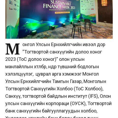
М
онгол Улсын Ерөнхийлөгчийн ивээл дор
“Тогтвортой санхүүгийн долоо хоног
2023 (ТоС долоо хоног)” олон улсын
манлайллын хөтөлбөр, өндөр түвшний бодлогын
хэлэлцүүлэг, цуврал арга хэмжээг Монгол
Улсын Ерөнхийлөгчийн Тамгын Газар, Монголын
Тогтвортой Санхүүгийн Холбоо (ТоС Холбоо),
Санхүү, тогтвортой байдлын институт (IFS), Олон
улсын санхүүгийн корпораци (ОУСК), Тогтвортой
банк санхүүгийн байгууллагуудын холбоо,