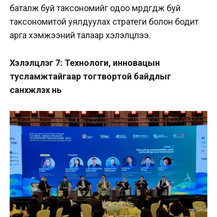
баталж буй таксономийг одоо мөрдөгдөж буй
таксономитой уялдуулах стратеги болон бодит
арга хэмжээний талаар хэлэлцлээ.
Хэлэлцүүлэг 7: Технологи, инновацын
тусламжтайгаар тогтвортой байдлыг
санхүүжүүлэх нь