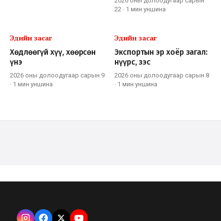
2026 оны долоодугаар сарын
22
·
1 мин
уншина
Эдийн засаг
Эдийн засаг
Хөдлөөгүй хүү, хөөрсөн
Экспортын эр хоёр загал:
үнэ
нүүрс, зэс
2026 оны долоодугаар сарын 9
2026 оны долоодугаар сарын 8
·
1 мин
уншина
·
1 мин
уншина