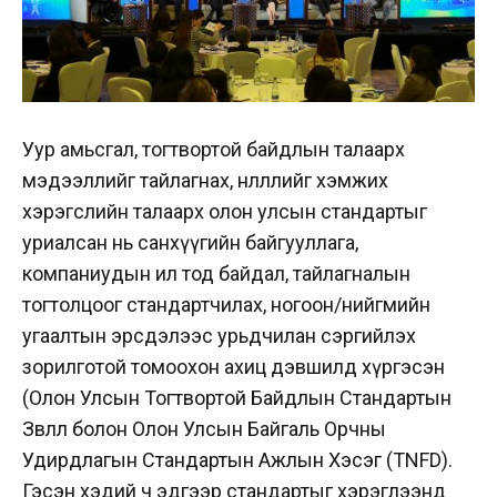
Уур амьсгал, тогтвортой байдлын талаарх
мэдээллийг тайлагнах, нөлөөллийг хэмжих
хэрэгслийн талаарх олон улсын стандартыг
уриалсан нь санхүүгийн байгууллага,
компаниудын ил тод байдал, тайлагналын
тогтолцоог стандартчилах, ногоон/нийгмийн
угаалтын эрсдэлээс урьдчилан сэргийлэх
зорилготой томоохон ахиц дэвшилд хүргэсэн
(Олон Улсын Тогтвортой Байдлын Стандартын
Зөвлөл болон Олон Улсын Байгаль Орчны
Удирдлагын Стандартын Ажлын Хэсэг (TNFD).
Гэсэн хэдий ч эдгээр стандартыг хэрэглээнд