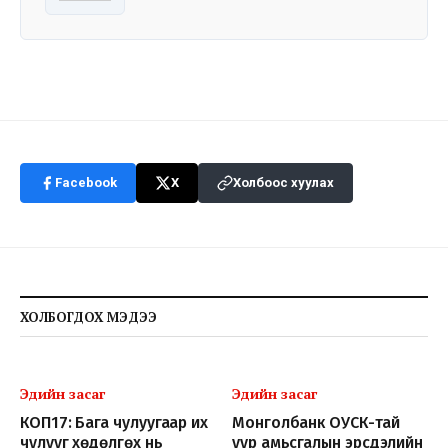
Facebook
X
Холбоос хуулах
ХОЛБОГДОХ МЭДЭЭ
Эдийн засаг
Эдийн засаг
КОП17: Бага чулуугаар их
Монголбанк ОУСК-тай
чулууг хөдөлгөх нь
уур амьсгалын эрсдэлийн