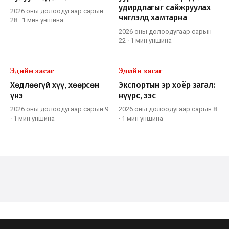
удирдлагыг сайжруулах
2026 оны долоодугаар сарын
чиглэлд хамтарна
28
·
1 мин
уншина
2026 оны долоодугаар сарын
22
·
1 мин
уншина
Эдийн засаг
Эдийн засаг
Хөдлөөгүй хүү, хөөрсөн
Экспортын эр хоёр загал:
үнэ
нүүрс, зэс
2026 оны долоодугаар сарын 9
2026 оны долоодугаар сарын 8
·
1 мин
уншина
·
1 мин
уншина