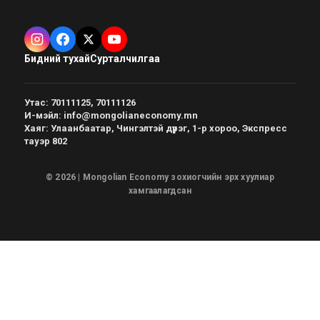
Бидний тухай
Сурталчилгаа
Утас
:
70111125, 70111126
И-мэйл
:
info@mongolianeconomy.mn
Хаяг
:
Улаанбаатар, Чингэлтэй дүүрэг, 1-р хороо, Экспресс
тауэр 802
© 2026 | Mongolian Economy зохиогчийн эрх хуулиар
хамгаалагдсан