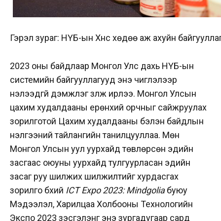
Гэрэл зураг: НҮБ-ын Хүнс хөдөө аж ахуйн байгуулла
2023 оны байдлаар Монгол Улс дахь НҮБ-ын
системийн байгууллагууд энэ чиглэлээр
нэлээдгүй дэмжлэг үзүүлж ирлээ. Монгол Улсын
цахим худалдааны ерөнхий орчныг сайжруулах
зорилготой Цахим худалдааны бэлэн байдлын
үнэлгээний тайлангийн танилцууллаа. Мөн
Монгол Улсын уул уурхайд төвлөрсөн эдийн
засгаас оюуны уурхайд тулгуурласан эдийн
засаг руу шилжих шилжилтийг хурдасгах
зорилго бүхий
ICT Expo 2023:
Mindgolia
буюу
Мэдээлэл, Харилцаа Холбооны Технологийн
Экспо 2023 үзэсгэлэнг энэ зургадугаар сард