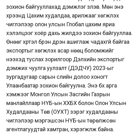
зохион байгууллахад дэмжлэг үзүүлэв. Мөн энэ
хүрээнд Цахим худалдаа, арилжааг хөгжүүлэх
чиглэлээр олон улсын Глобал цахим яриа
хэлэлцээг хоёр дахь жилдээ зохион байгууллаа.
Өнөөг хүртэл бүрэн дүүрэн ашиглаж чадахгүй байгаа
экспортыг хөгжүүлэх асар нөөц боломжийг
нээхэд туслах зорилгоор Дэлхийн экспортыг
дэмжих чуулга уулзалт (ДЭДЧУ) 2023-ыг
зургадугаар сарын сүүлийн долоо хоногт
Улаанбаатар зохион байгуулна. Энэ бүх арга
хэмжээг Монгол Улсын Засгийн Газрын
манлайллаар НҮБ-ын ХХБХ болон Олон Улсын
Худалдааны Төв (ОУХТ) зэрэг худалдааны
чиглэлээр мэргэшсэн НҮБ-ын төрөлжсөн
агентлагуудтай хамтран, хэрэгжүүлж байна.