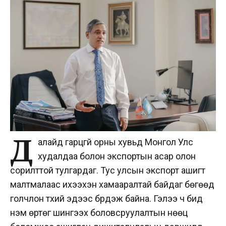
Д
алайд гарцгүй орны хувьд Монгол Улс
худалдаа болон экспортын асар олон
сорилттой тулгардаг. Тус улсын экспорт ашигт
малтмалаас ихээхэн хамааралтай байдаг бөгөөд
голчлон түүхий эдээс бүрдэж байна. Гэлээ ч бид
нэмүү өртөг шингээх боловсруулалтын нөөц