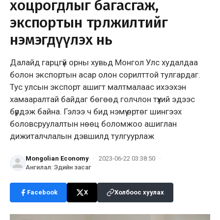
хоцрогдлыг багасгаж,
экспортын төрөлжилтийг
нэмэгдүүлэх нь
Далайд гарцгүй орны хувьд Монгол Улс худалдаа
болон экспортын асар олон сорилттой тулгардаг.
Тус улсын экспорт ашигт малтмалаас ихээхэн
хамааралтай байдаг бөгөөд голчлон түүхий эдээс
бүрдэж байна. Гэлээ ч бид нэмүү өртөг шингээх
боловсруулалтын нөөц боломжоо ашиглан
дижиталчлалын дэвшилд тулгуурлаж
Mongolian Economy
·
2023-06-22 03:38:50
·
Ангилал
:
Эдийн засаг
Facebook
X
Холбоос хуулах