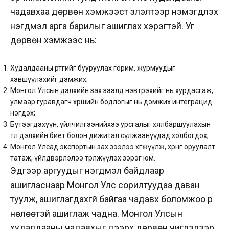
чадавхаа дөрвөн хэмжээст үзүүлэлтээр нэмэгдүүлэх
нэгдмэл арга барилыг ашиглах хэрэгтэй. Уг
дөрвөн хэмжээс нь:
Худалдааны өртгийг бууруулах горим, журмуудыг
хэвшүүлэхийг дэмжих;
Монгол Улсын дэлхийн зах зээлд нэвтрэхийг нь хурдасгаж,
улмаар гуравдагч хөршийн бодлогыг нь дэмжих интеграцид
нэгдэх;
Бүтээгдэхүүн, үйлчилгээнийхээ урсгалыг хялбаршуулахын
төлөө дэлхийн биет болон дижитал сүлжээнүүдэд холбогдох;
Монгол Улсад экспортын зах зээлээ хөгжүүлж, хөрөнгө оруулалт
татаж, үйлдвэрлэлээ төрөлжүүлэх зэрэг юм.
Эдгээр аргуудыг нэгдмэл байдлаар
ашигласнаар Монгол Улс сорилтуудаа даван
туулж, ашиглагдахгүй байгаа чадавх боломжоо үр
нөлөөтэй ашиглаж чадна. Монгол Улсын
худалдааны чадавхыг дээрх дөрвөн чиглэлээр