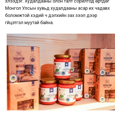
хүлээдэг. Худалдааны олон талт сорилтод өртдөг
Монгол Улсын хувьд худалдааны асар их чадавх
боломжтой хэдий ч дэлхийн зах зээл дээр
гүйцэтгэл муутай байна.