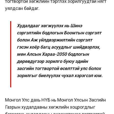
тогтвортой хөгжлийн тэргүүлэх зорилгуудтай нягт
уялдсан байдаг.
Худалдааг хөгжүүлэх нь Шинэ
сэргэлтийн бодлогын Боомтын сэргэлт
болон Аж үйлдвэржилтийн сэргэлт
гэсэн хоёр багц асуудлыг шийдвэрлэх,
мөн Алсын Хараа-2050 бодлогын
дөрөвдүгээр зорилго буюу эдийн
засгийн тогтвортой өсөлттэй улс болох
зорилгыг биелүүлэх чухал хэрэгсэл юм.
Монгол Улс дахь НҮБ нь Монгол Улсын Засгийн
Газрын худалдааны хөгжлийн хоцрогдлыг