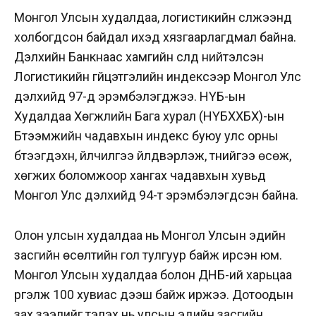
Монгол Улсын худалдаа, логистикийн сүлжээнд
холбогдсон байдал ихэд хязгаарлагдмал байна.
Дэлхийн Банкнаас хамгийн сүүлд нийтэлсэн
Логистикийн гүйцэтгэлийн индексээр Монгол Улс
дэлхийд 97-д эрэмбэлэгджээ. НҮБ-ын
Худалдаа Хөгжлийн Бага хурал (НҮБХХБХ)-ын
Бүтээмжийн чадавхын индекс буюу улс орны
бүтээгдэхүүн, үйлчилгээ үйлдвэрлэж, түүнийгээ өсөж,
хөгжих боломжоор хангах чадавхын хувьд
Монгол Улс дэлхийд 94-т эрэмбэлэгдсэн байна.
Олон улсын худалдаа нь Монгол Улсын эдийн
засгийн өсөлтийн гол тулгуур байж ирсэн юм.
Монгол Улсын худалдаа болон ДНБ-ий харьцаа
үргэлж 100 хувиас дээш байж иржээ. Дотоодын
зах зээлийг тэлэх нь улсын эдийн засгийн