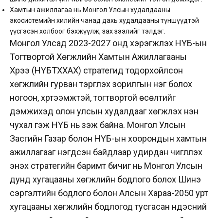
Хамтын ажиллагаа нь Монгол Улсын худалдааны
экосистемийн хилийн чанад дахь худалдааны түншүүдтэй
үүсгэсэн холбоог бэхжүүлж, зах зээлийг тэлдэг.
Монгол Улсад 2023-2027 онд хэрэгжүүлэх НҮБ-ын
Тогтвортой Хөгжлийн Хамтын Ажиллагааны
Хүрээ (НҮБТХХАХ) стратегид тодорхойлсон
хөгжлийн гурван тэргүүлэх зорилгын нэг болох
ногоон, хүртээмжтэй, тогтвортой өсөлтийг
дэмжихэд олон улсын худалдааг хөгжүүлэх нэн
чухал гэж НҮБ нь үзэж байна. Монгол Улсын
Засгийн Газар болон НҮБ-ын хоорондын хамтын
ажиллагааг нэгдсэн байдлаар удирдан чиглүүлэх
энэхүү стратегийн баримт бичиг нь Монгол Улсын
дунд хугацааны хөгжлийн бодлого болох Шинэ
сэргэлтийн бодлого болон Алсын Хараа-2050 урт
хугацааны хөгжлийн бодлогод тусгасан үндэсний