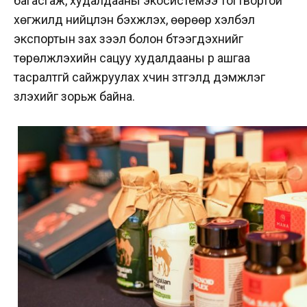
багасгаж, худалдааны экосистемээ тогтвортой
хөгжилд нийцүүлэн бэхжүүлэх, өөрөөр хэлбэл
экспортын зах зээл болон бүтээгдэхүүнийг
төрөлжүүлэхийн сацуу худалдааны үр ашгаа
тасралтгүй сайжруулах хүчин зүтгэлд дэмжлэг
үзүүлэхийг зорьж байна.