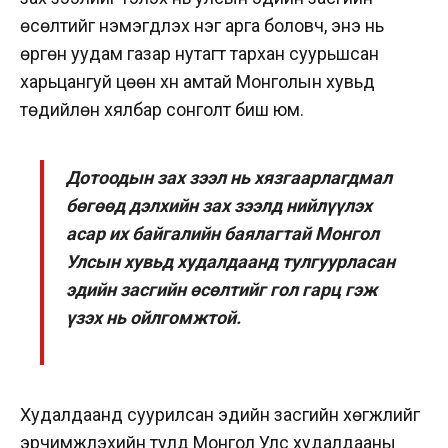
өсөлтийг нэмэгдүүлэх нэг арга боловч, энэ нь
өргөн уудам газар нутагт тархан суурьшсан
харьцангуй цөөн хүн амтай Монголын хувьд
төдийлөн хялбар сонголт биш юм.
Дотоодын зах зээл нь хязгаарлагдмал
бөгөөд дэлхийн зах зээлд нийлүүлэх
асар их байгалийн баялагтай Монгол
Улсын хувьд худалдаанд тулгуурласан
эдийн засгийн өсөлтийг гол гарц гэж
үзэх нь ойлгомжтой.
Худалдаанд суурилсан эдийн засгийн хөгжлийг
эрчимжүүлэхийн тулд Монгол Улс худалдааны