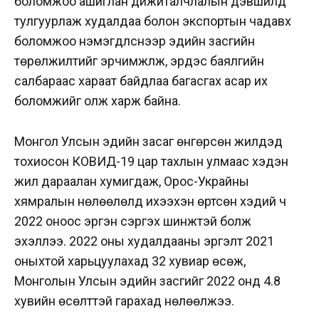
боломжоо ашиглан дижиталчлалын дэвшилд
тулгуурлаж худалдаа болон экспортын чадавх
боломжоо нэмэгдүүлснээр эдийн засгийн
төрөлжилтийг эрчимжүүлж, эрдэс баялгийн
салбараас хараат байдлаа багасгах асар их
боломжийг олж харж байна.
Монгол Улсын эдийн засаг өнгөрсөн жилүүдэд
тохиосон КОВИД-19 цар тахлын улмаас хэдэн
жил дараалан хумигдаж, Орос-Украйны
хямралын нөлөөлөлд ихээхэн өртсөн хэдий ч
2022 оноос эргэн сэргэх шинжтэй болж
эхэллээ. 2022 оны худалдааны эргэлт 2021
оныхтой харьцуулахад 32 хувиар өсөж,
Монголын Улсын эдийн засгийг 2022 онд 4.8
хувийн өсөлттэй гарахад нөлөөлжээ.