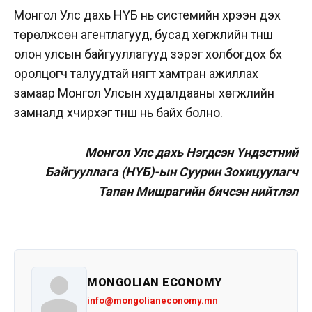
Монгол Улс дахь НҮБ нь системийн хүрээн дэх
төрөлжсөн агентлагууд, бусад хөгжлийн түнш
олон улсын байгууллагууд зэрэг холбогдох бүх
оролцогч талуудтай нягт хамтран ажиллах
замаар Монгол Улсын худалдааны хөгжлийн
замналд хүчирхэг түнш нь байх болно.
Монгол Улс дахь Нэгдсэн Үндэстний
Байгууллага (НҮБ)-ын Суурин Зохицуулагч
Тапан Мишрагийн бичсэн нийтлэл
MONGOLIAN ECONOMY
info@mongolianeconomy.mn