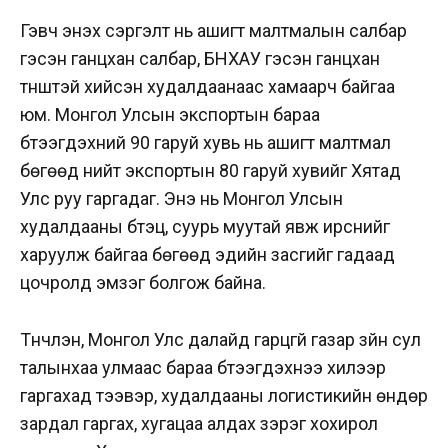
Гэвч энэхүү сэргэлт нь ашигт малтмалын салбар
гэсэн ганцхан салбар, БНХАУ гэсэн ганцхан
түнштэй хийсэн худалдаанаас хамаарч байгаа
юм. Монгол Улсын экспортын бараа
бүтээгдэхүүний 90 гаруй хувь нь ашигт малтмал
бөгөөд нийт экспортын 80 гаруй хувийг Хятад
Улс руу гаргадаг. Энэ нь Монгол Улсын
худалдааны бүтэц, суурь муутай явж ирснийг
харуулж байгаа бөгөөд эдийн засгийг гадаад
цочролд эмзэг болгож байна.
Түүнчлэн, Монгол Улс далайд гарцгүй газар зүйн сул
талынхаа улмаас бараа бүтээгдэхүүнээ хилээр
гаргахад тээвэр, худалдааны логистикийн өндөр
зардал гаргах, хугацаа алдах зэрэг хохирол