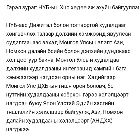
Гэрэл зураг: НҮБ-ын Хүнс хөдөө аж ахуйн байгуулла
НҮБ-аас Дижитал болон тогтвортой худалдааг
хөнгөвчлөх талаар дэлхийн хэмжээнд явуулсан
судалгаанаас үзэхэд Монгол Улсын үзүүлэлт Ази,
Номхон далайн бүсийн болон дэлхийн дунджаас
хол доогуур байна. Монгол Улсын худалдаа
дэлхийн худалдааны интеграцид хамгийн бага
хэмжээгээр нэгдсэн орны нэг. Хэдийгээр
Монгол Улс ДХБ-ын гишүүн орон боловч, бүс
нутгийн худалдааны хоёрхон гэрээ хэлэлцээрт
нэгдсэн буюу Япон Улстай Эдийн засгийн
түншлэлийн хэлэлцээр байгуулж, Ази, Номхон
далайн худалдааны хэлэлцээрт (АНДХХ)
нэгджээ.