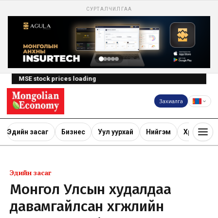
СУРТАЛЧИЛГАА
MSE stock prices loading
Захиалга
Эдийн засаг
Бизнес
Уул уурхай
Нийгэм
Хөрөнгө ору
Эдийн засаг
Монгол Улсын худалдаа
давамгайлсан хөгжлийн