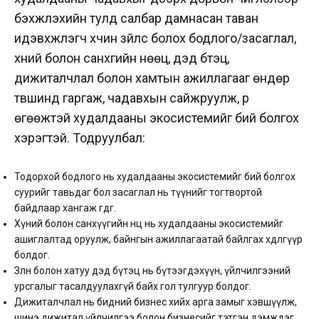
бэхжүүлэхийн тулд салбар дамнасан таван
идэвхжүүлэгч хүчин зүйлс болох бодлого/засаглал,
хүний болон санхүүгийн нөөц, дэд бүтэц,
дижиталчлал болон хамтын ажиллагааг өндөр
түвшинд гаргаж, чадавхын сайжруулж, үр
өгөөжтэй худалдааны экосистемийг бий болгох
хэрэгтэй. Тодруулбал:
Тодорхой бодлого нь худалдааны экосистемийг бий болгох
суурийг тавьдаг бол засаглал нь түүнийг тогтвортой
байдлаар хангаж өгдөг.
Хүний болон санхүүгийн нөөц нь худалдааны экосистемийг
ашиглалтад оруулж, байнгын ажиллагаатай байлгах хөдөлгүүр
болдог.
Зөөлөн болон хатуу дэд бүтэц нь бүтээгдэхүүн, үйлчилгээний
урсгалыг тасалдуулахгүй байх гол тулгуур болдог.
Дижиталчлал нь бидний бизнес хийх арга замыг хэвшүүлж,
шинэ дижитал үйлчилгээ болон бизнесийг тэтгэн дэмждэг.