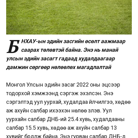
Б
НХАУ-ын эдийн засгийн өсөлт аажмаар
саарах төлөвтэй байна. Энэ нь манай
улсын эдийн засагт гадаад худалдаагаар
дамжин сөргөөр нөлөөлөх магадлалтай
Монгол Улсын эдийн засаг 2022 оны эцсээр
тодорхой хэмжээнд сэргэж эхэлсэн. Энэ
сэргэлтэд уул уурхай, худалдаа үйлчилгээ, хөдөө
аж ахуйн салбар ихээхэн нөлөө үзүүлэв. Уул
уурхайн салбар ДНБ-ий 25.4 хувь, худалдааны
салбар 15.5 хувь, хөдөө аж ахуйн салбар 13
хувийг бүрдүүлж байна. Энэ гурван салбар ДНБ-д