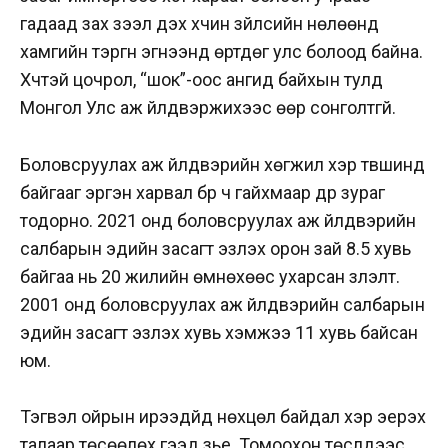
гадаад зах зээл дэх хүчин зүйлсийн нөлөөнд
хамгийн тэргүүн эгнээнд өртдөг улс болоод байна.
Хүчтэй цочрол, “шок”-оос ангид байхын тулд
Монгол Улс аж үйлдвэржихээс өөр сонголтгүй.
Боловсруулах аж үйлдвэрийн хөгжил хэр түвшинд
байгааг эргэн харвал бүр ч гайхмаар дүр зураг
тодорно. 2021 онд боловсруулах аж үйлдвэрийн
салбарын эдийн засагт эзлэх орон зай 8.5 хувь
байгаа нь 20 жилийн өмнөхөөс ухарсан үзүүлэлт.
2001 онд боловсруулах аж үйлдвэрийн салбарын
эдийн засагт эзлэх хувь хэмжээ 11 хувь байсан
юм.
Тэгвэл ойрын ирээдүйд нөхцөл байдал хэр эерэх
талаар төсөөлөх гээд үзье. Томоохон төслүүдээс