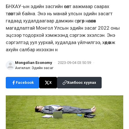
БНХАУ-ын эдийн засгийн өсөлт аажмаар саарах
төлөвтэй байна. Энэ нь манай улсын эдийн засагт
гадаад худалдаагаар дамжин сөргөөр нөлөөлөх
магадлалтай Монгол Улсын эдийн засаг 2022 оны
эцсээр тодорхой хэмжээнд сэргэж эхэлсэн. Энэ
сэргэлтэд уул уурхай, худалдаа үйлчилгээ, хөдөө аж
ахуйн салбар ихээхэн н
Mongolian Economy
·
2023-09-04 03:50:59
·
Ангилал
:
Эдийн засаг
Facebook
X
Холбоос хуулах