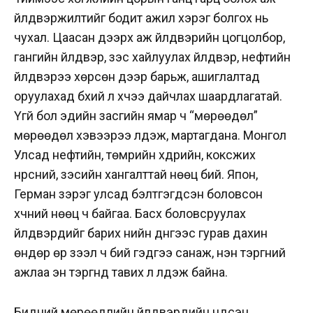
үйлдвэржилтийг бодит ажил хэрэг болгох нь
чухал. Цаасан дээрх аж үйлдвэрийн цогцолбор,
гангийн үйлдвэр, зэс хайлуулах үйлдвэр, нефтийн
үйлдвэрээ хөрсөн дээр барьж, ашиглалтад
оруулахад бүхий л хүчээ дайчлах шаардлагатай.
Үгүй бол эдийн засгийн ямар ч “мөрөөдөл”
мөрөөдөл хэвээрээ үлдэж, мартагдана. Монгол
Улсад нефтийн, төмрийн хүдрийн, коксжих
нүүрсний, зэсийн хангалттай нөөц бий. Япон,
Герман зэрэг улсад бэлтгэгдсэн боловсон
хүчний нөөц ч байгаа. Басхүү боловсруулах
үйлдвэрүүдийг барих үнийн дүнгээс гурав дахин
өндөр өр зээл ч бий гэдгээ санаж, нэн тэргүүний
ажлаа эн тэргүүнд тавих л үлдэж байна.
Бидний мөрөөдлийн үйлдвэрүүдийн үндсэн