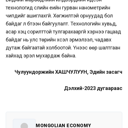
технологид сүүлийн үеийн гурван нанометрийн
чипүүдийг ашиглахгүй. Хөгжилтэй орнуудад бол
байдаг л бүтээн байгуулалт. Технологийн хувьд,
асар хэцүү сорилттой тулгарахааргүй хэрнээ гацаад
байдаг нь улс төрийн хүсэл эрмэлзэл, чадавх
дутаж байгаатай холбоотой. Үүнээс өөр шалтгаан
хайхад эрэл мухардаж байна.
Чулуундоржийн ХАШЧУЛУУН, Эдийн засагч
Дэлхий-2023 дугаараас
MONGOLIAN ECONOMY