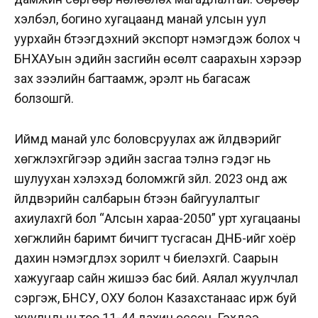
хэлбэл, богино хугацаанд манай улсын уул
уурхайн бүтээгдэхүүний экспорт нэмэгдэж болох ч
БНХАУын эдийн засгийн өсөлт саарахын хэрээр
зах зээлийн багтаамж, эрэлт нь багасаж
болзошгүй.
Иймд манай улс боловсруулах аж үйлдвэрийг
хөгжүүлэхгүйгээр эдийн засгаа тэлнэ гэдэг нь
шулуухан хэлэхэд боломжгүй зүйл. 2023 онд аж
үйлдвэрийн салбарын бүтээн байгуулалтыг
ахиулахгүй бол “Алсын хараа-2050” урт хугацааны
хөгжлийн баримт бичигт тусгасан ДНБ-ийг хоёр
дахин нэмэгдүүлэх зорилт ч биелэхгүй. Саарын
хажуугаар сайн жишээ бас бий. Аялал жуулчлал
сэргэж, БНСУ, ОХУ болон Казахстанаас ирж буй
жуулчдын тоо 11-44 дахин өссөн. Гэхдээ