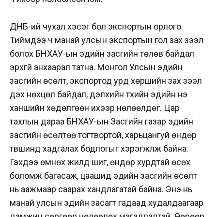
ДНБ-ий чухал хэсэг бол экспортын орлого.
Тиймдээ ч манай улсын экспортын гол зах зээл
болох БНХАУ-ын эдийн засгийн төлөв байдал
эрхгүй анхаарал татна. Монгол Улсын эдийн
засгийн өсөлт, экспортод урд хөршийн зах зээл
дэх нөхцөл байдал, дэлхийн түүхийн эдийн үнэ
ханшийн хөдөлгөөн ихээр нөлөөлдөг. Цар
тахлын дараа БНХАУ-ын Засгийн газар эдийн
засгийн өсөлтөө тогтвортой, харьцангуй өндөр
түвшинд хадгалах бодлогыг хэрэгжүүлж байна.
Гэхдээ өмнөх жилүүд шиг, өндөр хурдтай өсөх
боломж багасаж, цаашид эдийн засгийн өсөлт
нь аажмаар саарах хандлагатай байна. Энэ нь
манай улсын эдийн засагт гадаад худалдаагаар
дамжин сөргөөр нөлөөлөх магадлалтай. Өөрөөр