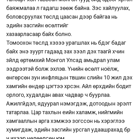
баяжмалаа л гадагш зөөж байна. Зэс хайлуулах,
боловсруулах төслүүд цаасан дээр байгаа нь
эдийн засгийн өсөлтийг
хазаарласаар байх болно.
Томоохон төслүүд хэзээ урагшлах нь бүдэг бадаг
байх энэ зуурт гадаад зах зээл дэх таагүй хүчин
зүйлд өртөмхий Монгол Улсад амьдрал улам
ээдрээтэй болж эхлэв. Үнийн өсөлт ноёлж,
өнгөрсөн зун инфляцын түвшин сүүлийн 10 жил дэх
хамгийн өндөр цэгтээ хүрсэн. Айл өрхүүдийн бодит
орлого, худалдан авах чадвар ч буурлаа.
Ажилгүйдэл, ядуурал нэмэгдэж, дотоодын эрэлт
татарлаа. Цар тахлын үеийн халамж, нийгмийн
хамгааллын арга хэмжээ зогссон нь хэрэглээ
хумигдаж, эдийн засгийн урсгал удаашрахад бүр
ч ихээр нөлөөлсөн юм.