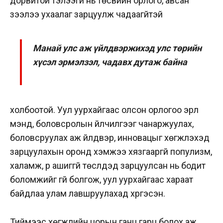
дорвитой тэлээгүй нь төсвийн орлого, авсан
зээлээ ухаалаг зарцуулж чадаагүйтэй
Манай улс аж үйлдвэржихэд улс төрийн
хүсэл эрмэлзэл, чадавх дутаж байна
холбоотой. Уул уурхайгаас олсон орлогоо эрүүл
мэнд, боловсролын үйлчилгээг чанаржуулах,
боловсруулах аж үйлдвэр, инновацыг хөгжүүлэхэд
зарцуулахын оронд хэмжээ хязгааргүй популизм,
халамж, үр ашиггүй төслүүдэд зарцуулсан нь бодит
боломжийг үгүй болгож, уул уурхайгаас хараат
байдлаа улам лавшруулахад хүргэсэн.
Тиймээс хөгжлийн цорын ганц гарц болох аж