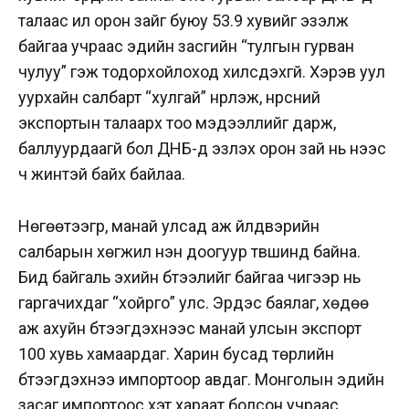
талаас илүү орон зайг буюу 53.9 хувийг эзэлж
байгаа учраас эдийн засгийн “тулгын гурван
чулуу” гэж тодорхойлоход хилсдэхгүй. Хэрэв уул
уурхайн салбарт “хулгай” нүүрлэж, нүүрсний
экспортын талаарх тоо мэдээллийг дарж,
баллуурдаагүй бол ДНБ-д эзлэх орон зай нь үүнээс
ч жинтэй байх байлаа.
Нөгөөтээгүүр, манай улсад аж үйлдвэрийн
салбарын хөгжил нэн доогуур түвшинд байна.
Бид байгаль эхийн бүтээлийг байгаа чигээр нь
гаргачихдаг “хойрго” улс. Эрдэс баялаг, хөдөө
аж ахуйн бүтээгдэхүүнээс манай улсын экспорт
100 хувь хамаардаг. Харин бусад төрлийн
бүтээгдэхүүнээ импортоор авдаг. Монголын эдийн
засаг импортоос хэт хараат болсон учраас