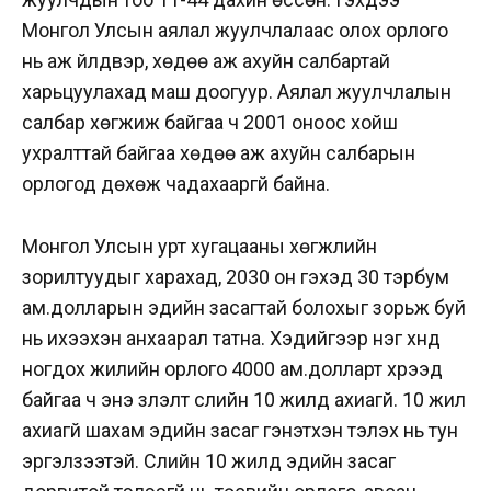
Монгол Улсын аялал жуулчлалаас олох орлого
нь аж үйлдвэр, хөдөө аж ахуйн салбартай
харьцуулахад маш доогуур. Аялал жуулчлалын
салбар хөгжиж байгаа ч 2001 оноос хойш
ухралттай байгаа хөдөө аж ахуйн салбарын
орлогод дөхөж чадахааргүй байна.
Монгол Улсын урт хугацааны хөгжлийн
зорилтуудыг харахад, 2030 он гэхэд 30 тэрбум
ам.долларын эдийн засагтай болохыг зорьж буй
нь ихээхэн анхаарал татна. Хэдийгээр нэг хүнд
ногдох жилийн орлого 4000 ам.долларт хүрээд
байгаа ч энэ үзүүлэлт сүүлийн 10 жилд ахиагүй. 10 жил
ахиагүй шахам эдийн засаг гэнэтхэн тэлэх нь тун
эргэлзээтэй. Сүүлийн 10 жилд эдийн засаг