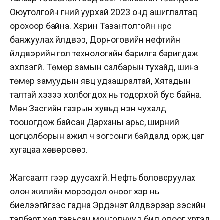
Оюутолгойн гүний уурхай 2023 онд ашиглалтад
орохоор байна. Харин Тавантолгойн нүүрс
баяжуулах үйлдвэр, Дорноговийн нефтийн
үйлдвэрийн гол технологийн барилга баригдаж
эхлээгүй. Төмөр замын салбарын тухайд, шинэ
төмөр замуудын явц удаашралтай, Хятадын
талтай хэзээ холбогдох нь тодорхой бус байна.
Мөн Засгийн газрын хувьд нэн чухалд
тооцогдож байсан Дарханы арьс, ширний
цогцолборын ажил ч зогсонги байдалд орж, цаг
хугацаа хөвөрсөөр.
Жагсаалт үүгээр дуусахгүй. Нефть боловсруулах
олон жилийн мөрөөдөл өнөөг хэр нь
биелээгүйгээс гадна Эрдэнэт үйлдвэрээр зэсийн
талбарт хөл тавьсан монголчууд бид одоог хүртэл