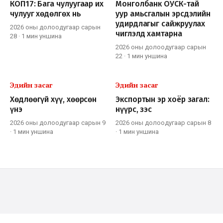
КОП17: Бага чулуугаар их
Монголбанк ОУСК-тай
чулууг хөдөлгөх нь
уур амьсгалын эрсдэлийн
удирдлагыг сайжруулах
2026 оны долоодугаар сарын
чиглэлд хамтарна
28
·
1 мин
уншина
2026 оны долоодугаар сарын
22
·
1 мин
уншина
Эдийн засаг
Эдийн засаг
Хөдлөөгүй хүү, хөөрсөн
Экспортын эр хоёр загал:
үнэ
нүүрс, зэс
2026 оны долоодугаар сарын 9
2026 оны долоодугаар сарын 8
·
1 мин
уншина
·
1 мин
уншина