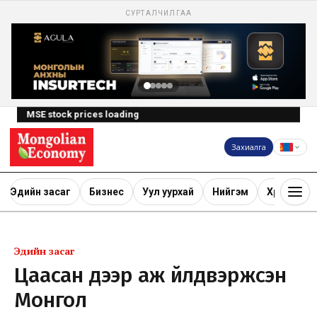
СУРТАЛЧИЛГАА
MSE stock prices loading
Захиалга
Эдийн засаг
Бизнес
Уул уурхай
Нийгэм
Хөрөнгө ору
Эдийн засаг
Цаасан дээр аж үйлдвэржсэн
Монгол