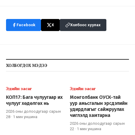
Facebook
X
Холбоос хуулах
ХОЛБОГДОХ МЭДЭЭ
Эдийн засаг
Эдийн засаг
КОП17: Бага чулуугаар их
Монголбанк ОУСК-тай
чулууг хөдөлгөх нь
уур амьсгалын эрсдэлийн
удирдлагыг сайжруулах
2026 оны долоодугаар сарын
чиглэлд хамтарна
28
·
1 мин
уншина
2026 оны долоодугаар сарын
22
·
1 мин
уншина