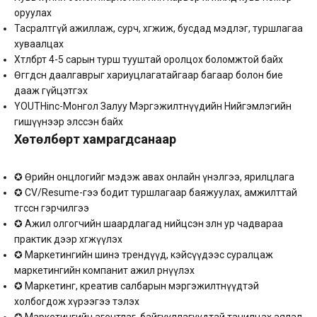
оруулах
Тасралтгүй ажиллаж, сурч, хөгжиж, бусдад мэдлэг, туршлагаа
хуваалцах
Хөтөлбөрт 4-5 сарын турш тууштай оролцох боломжтой байх
Өгөгдсөн даалгаврыг хариуцлагатайгаар багаар болон бие
дааж гүйцэтгэх
YOUTHinc-Монгол Залуу Мэргэжилтнүүдийн Нийгэмлэгийн
гишүүнээр элссэн байх
Хөтөлбөрт хамрагдсанаар
✪ Өөрийн онцлогийг мэдэж авах онлайн үнэлгээ, ярилцлага
✪ CV/Resume-гээ бодит туршлагаар баяжуулах, aмжилттай
төгссөн гэрчилгээ
✪ Ажил олгогчийн шаардлагад нийцсэн зөөлөн ур чадвараа
практик дээр хөгжүүлэх
✪ Маркетингийн шинэ трендүүд, кэйсүүдээс суралцаж
маркетингийн компанит ажил өрнүүлэх
✪ Маркетинг, креатив салбарын мэргэжилтнүүдтэй
холбогдож хүрээгээ тэлэх