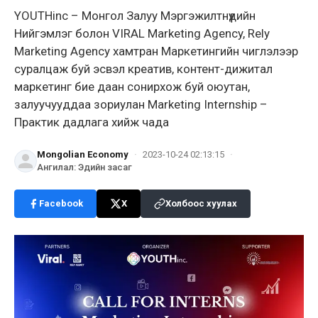
YOUTHinc – Монгол Залуу Мэргэжилтнүүдийн
Нийгэмлэг болон VIRAL Marketing Agency, Rely
Marketing Agency хамтран Маркетингийн чиглэлээр
суралцаж буй эсвэл креатив, контент-дижитал
маркетинг бие даан сонирхож буй оюутан,
залуучууддаа зориулан Marketing Internship –
Практик дадлага хийж чада
Mongolian Economy
·
2023-10-24 02:13:15
·
Ангилал
:
Эдийн засаг
Facebook
X
Холбоос хуулах