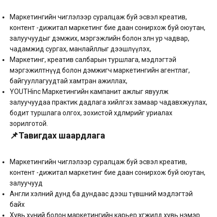
Маркетингийн чиглэлээр суралцаж буй эсвэл креатив,
контент -дижитал маркетинг бие даан сонирхож буй оюутан,
залуучуудыг дэмжих, мэргэжлийн болон зөөлөн ур чадвар,
чадамжид сургах, манлайллыг дээшлүүлэх,
Маркетинг, креатив салбарын туршлага, мэдлэгтэй
мэргэжилтнүүд болон дэмжигч маркетингийн агентлаг,
байгууллагуудтай хамтран ажиллах,
YOUTHinc Маркетингийн кампанит ажлыг явуулж
залуучуудаа практик дадлага хийлгэх замаар чадавхжуулах,
бодит туршлага олгох, зохистой хөдөлмөрийг уриалах
зорилготой.
📌Тавигдах шаардлага
Маркетингийн чиглэлээр суралцаж буй эсвэл креатив,
контент -дижитал маркетинг бие даан сонирхож буй оюутан,
залуучууд
Англи хэлний дунд ба дундаас дээш түвшний мэдлэгтэй
байх
Хувь хүний болон маркетингийн карьер хөгжилдөө хувь нэмэр