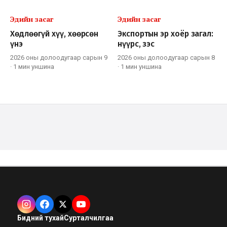
Эдийн засаг
Эдийн засаг
Хөдлөөгүй хүү, хөөрсөн
Экспортын эр хоёр загал:
үнэ
нүүрс, зэс
2026 оны долоодугаар сарын 9
2026 оны долоодугаар сарын 8
·
1 мин
уншина
·
1 мин
уншина
Бидний тухай
Сурталчилгаа