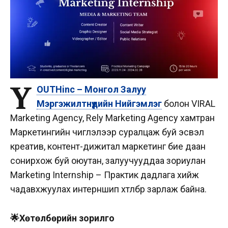
Y
OUTHinc – Монгол Залуу
Мэргэжилтнүүдийн Нийгэмлэг
болон VIRAL
Marketing Agency, Rely Marketing Agency хамтран
Маркетингийн чиглэлээр суралцаж буй эсвэл
креатив, контент-дижитал маркетинг бие даан
сонирхож буй оюутан, залуучууддаа зориулан
Marketing Internship – Практик дадлага хийж
чадавхжуулах интерншип хөтөлбөрөө зарлаж байна.
🌟Хөтөлбөрийн зорилго