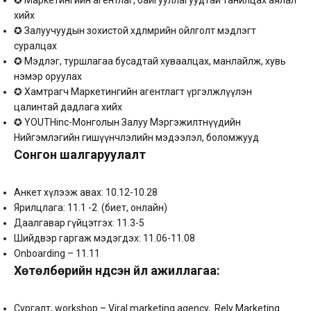
✪ Маркетингийн агентлаг, байгууллагуудтай танилцах аялал
хийх
✪ Залуучуудын зохистой хөдөлмөрийн ойлголт мэдлэгт
суралцах
✪ Мэдлэг, туршлагаа бусадтай хуваалцах, манлайлж, хувь
нэмэр оруулах
✪ Хамтрагч Маркетингийн агентлагт үргэлжлүүлэн
цалинтай дадлага хийх
✪ YOUTHinc-Монголын Залуу Мэргэжилтнүүдийн
Нийгэмлэгийн гишүүнчлэлийн мэдээлэл, боломжууд
Сонгон шалгаруулалт
Анкет хүлээж авах: 10.12-10.28
Ярилцлага: 11.1 -2 (биет, онлайн)
Даалгавар гүйцэтгэх: 11.3-5
Шийдвэр гаргаж мэдэгдэх: 11.06-11.08
Onboarding – 11.11
Хөтөлбөрийн үндсэн үйл ажиллагаа:
Cургалт, workshop – Viral marketing agency, Rely Marketing