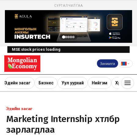
СУРТАЛЧИЛГАА
MSE stock prices loading
Захиалга
Эдийн засаг
Бизнес
Уул уурхай
Нийгэм
Хөрөнгө ору
Эдийн засаг
Marketing Internship хөтөлбөр
зарлагдлаа