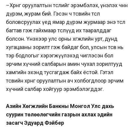
–
Хөрөнгө оруулалтын төслийг эрэмбэлэх, үнэлэх өчнөөн
дүрэм, журам бий. Гэсэн ч төсвийн төсөл
боловсруулах үед ямар дүрэм журмаар энэ төсөл
багтав гэж гайхмаар төслүүд их тааралддаг
болсон. Үнэхээр улс орны хөгжлийн урт, дунд
хугацааны зорилт гэж байдаг бол, улсын төсөв нь
тэр бодлогыг хэрэгжүүлэхэд чиглэсэн бол
эрчим хүчний салбарын амин чухал зорилтууд
хамгийн эхэнд тусгагдаж байх ёстой. Гэтэл
төсвийн хөрөнгө оруулалтын ач холбогдлоор эрчим
хүчний салбар хойгуур эрэмбэлэгддэг.
Азийн Хөгжлийн Банкны Монгол Улс дахь
суурин төлөөлөгчийн газрын ахлах эдийн
засагч Эдуард Фэйбер