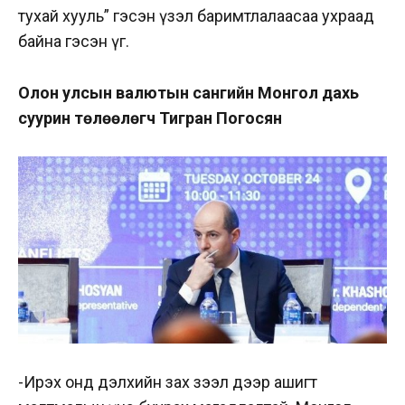
тухай хууль” гэсэн үзэл баримтлалаасаа ухраад
байна гэсэн үг.
Олон улсын валютын сангийн Монгол дахь
суурин төлөөлөгч Тигран Погосян
-Ирэх онд дэлхийн зах зээл дээр ашигт