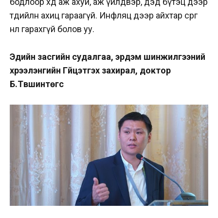
бодлоор хөдөө аж ахуй, аж үйлдвэр, дэд бүтэц дээр
төдийлөн ахиц гараагүй. Инфляц дээр айхтар сөрөг
нөлөө гарахгүй болов уу.
Эдийн засгийн судалгаа, эрдэм шинжилгээний
хүрээлэнгийн Гүйцэтгэх захирал, доктор
Б.Түвшинтөгс