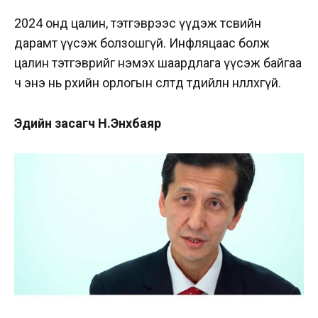
2024 онд цалин, тэтгэврээс үүдэж төсвийн
дарамт үүсэж болзошгүй. Инфляцаас болж
цалин тэтгэврийг нэмэх шаардлага үүсэж байгаа
ч энэ нь өрхийн орлогын өсөлтөд төдийлөн нөлөөлөхгүй.
Эдийн засагч Н.Энхбаяр