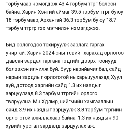
тэрбумаар нэмэгдэж 43.4 тэрбум төгрөг болсон
байна. Харин Хэнтий аймаг 39.5 тэрбум төгрөг буюу
18 тэрбумаар, Архангай 36.3 тэрбум буюу 18.7
тэрбум төгрөгөөр гэх мэтчилэн нэмэгджээ.
Бид орлогодоо тохируулж зарлага гаргах
учиртай. Харин 2024 оны төсвийг харахад орлогоо
давсан зардал гаргана гэдгийг дээрх тоонууд
бэлээхэн илчилж буй. Бүүр нарийвчилбал, сайд
нарын зардлыг орлоготой нь харьцуулахад Хуул
зүй, дотоод хэргийн сайд 1.3 их наядыг
зарцуулаад 8.3 тэрбум төгрөгийн орлого
төвлөрүүлнэ. Мөн Хөдөлмөр, нийгмийн хамгааллын
сайд 3.9 их наядыг зарцуулж 3.8 тэрбум төгрөгийн
орлоготой ажиллахаар байна. 1.3 их наядын 90
хувийг урсгал зардалд зарцуулах аж.