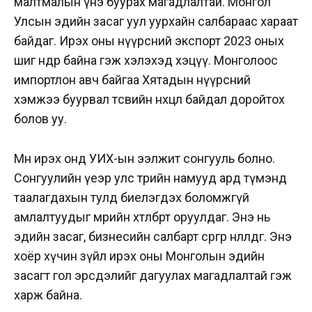
малтмалын үнэ буурах магадлалтай. Монгол
Улсын эдийн засаг уул уурхайн салбараас хараат
байдаг. Ирэх оны нүүрсний экспорт 2023 оных
шиг өндөр байна гэж хэлэхэд хэцүү. Монголоос
импортлон авч байгаа Хятадын нүүрсний
хэмжээ буурвал төсвийн нөхцөл байдал доройтох
болов уу.
Мөн ирэх онд УИХ-ын ээлжит сонгууль болно.
Сонгуулийн үеэр улс төрийн намууд ард түмэнд
таалагдахын тулд биелэгдэх боломжгүй
амлалтуудыг мөрийн хөтөлбөртөө оруулдаг. Энэ нь
эдийн засаг, бизнесийн салбарт сөргөөр нөлөөлдөг. Энэ
хоёр хүчин зүйл ирэх оны Монголын эдийн
засагт гол эрсдэлийг дагуулах магадлалтай гэж
харж байна.