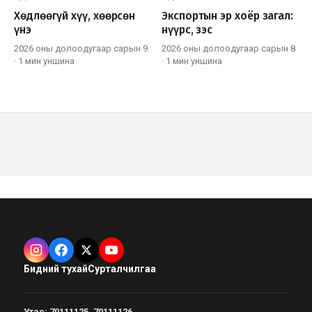
Хөдлөөгүй хүү, хөөрсөн
Экспортын эр хоёр загал:
үнэ
нүүрс, зэс
2026 оны долоодугаар сарын 9
2026 оны долоодугаар сарын 8
·
1 мин
уншина
·
1 мин
уншина
Бидний тухай
Сурталчилгаа
Утас
:
70111125, 70111126