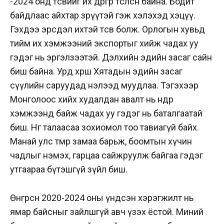
-2024 онд төсвийг их өөдрөгөөр төсөөлсөн байна. Бодит
байдлаас айхтар зөрүүтэй гэж хэлэхэд хэцүү.
Гэхдээ эрсдэл ихтэй төсөв болж. Орлогын хувьд
тийм их хэмжээний экспортыг хийж чадах уу
гэдэг нь эргэлзээтэй. Дэлхийн эдийн засаг сайн
биш байна. Урд хөрш Хятадын эдийн засаг
сүүлийн саруудад нэлээд муудлаа. Тэгэхээр
Монголоос хийх худалдан авалт нь өндөр
хэмжээнд байж чадах уу гэдэг нь баталгаатай
биш. Нөгөө талаасаа зохиомол тоо тавиагүй байх.
Манай улс төмөр замаа барьж, боомтын хүчин
чадлыг нэмэх, гарцаа сайжруулж байгаа гэдэг
утгаараа бүтэшгүй зүйл биш.
Өнгөрсөн 2020-2024 оны үндсэн хэрэгжилт нь
ямар байсныг зайлшгүй авч үзэх ёстой. Миний