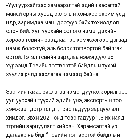
-Уул уурхайгаас хамааралтай эдийн засагтай
манай орны хувьд орлогын хэмжээ зарим үед
өндөр, заримдаа маш доогуур байх тохиолдол
олон бий. Уул уурхайн орлого нэмэгдэхийн
хэрээр төсвийн зардлаа тэр хэмжээгээр дагаад
нэмж болохгүй, аль болох тогтвортой байлгах
ёстой. Гэтэл төсвийн зардлаа нэмэгдүүлэх
хүрээнд Төсвийн тогтвортой байдлын тухай
хуулиа өөрчлөөд зарлагаа нэмээд байна.
Засгийн газар зарлагаа нэмэгдүүлэх зорилгоор
уул уурхайн түүхий эдийн үнэ, экспортын тоо
хэмжээг өөдрөгөөр төсөөлдөг, төсвөөс гадуур зарцуулалт
хийдэг. Зөвхөн 2021 онд төсвөөс гадуур 1.3 их наяд
төгрөгийн зарцуулалт хийсэн. Харамсалтай үр
дагавар нь бид “Төсвийн тогтвортой байдлын