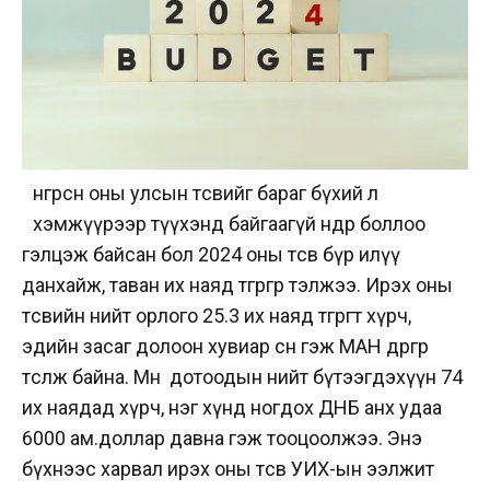
нгөрсөн оны улсын төсвийг бараг бүхий л
хэмжүүрээр түүхэнд байгаагүй өндөр боллоо
гэлцэж байсан бол 2024 оны төсөв бүр илүү
данхайж, таван их наяд төгрөгөөр тэлжээ. Ирэх оны
төсвийн нийт орлого 25.3 их наяд төгрөгт хүрч,
эдийн засаг долоон хувиар өснө гэж МАН өөдрөгөөр
төсөөлж байна. Мөн дотоодын нийт бүтээгдэхүүн 74
их наядад хүрч, нэг хүнд ногдох ДНБ анх удаа
6000 ам.доллар давна гэж тооцоолжээ. Энэ
бүхнээс харвал ирэх оны төсөв УИХ-ын ээлжит