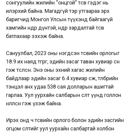
сонгуулийн жилийн “онцгой” төсөв гэдэг нь
илэрхий байна. Магадгүй тэр утгаараа эрх
баригчид Монгол Улсын түүхэнд байгаагүй
хамгийн өндөр дүнтэй, өндөр зардалтай төсөв
батлахаар зэхэж байна.
Сануулбал, 2023 оны нэгдсэн төсвийн орлогыг
18.9 их наяд төгрөг, эдийн засаг таван хувиар өснө
гэж төсөөлсөн. Энэ оны эхний хагас жилийн
байдлаар эдийн засаг 6.4 хувиар өсөж, төлбөрийн
тэнцэл анх удаа 538 сая долларын ашигтай
гарлаа. Уул уурхайн салбарын өсөлт үүнд голлон
нөлөөлсөн гэж үзэж байна.
Ирэх онд ч төсвийн орлого болон эдийн засгийн
огцом өсөлтийг уул уурхайн салбартай холбон