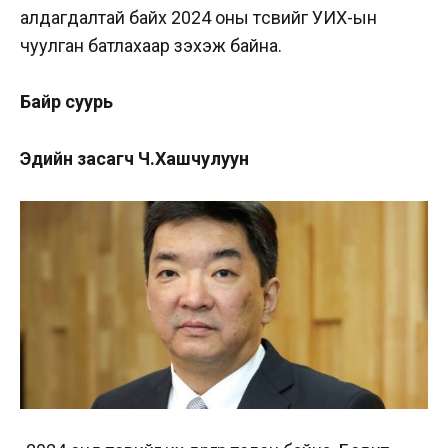
алдагдалтай байх 2024 оны төсвийг УИХ-ын
чуулган батлахаар зэхэж байна.
Байр суурь
Эдийн засагч Ч.Хашчулуун