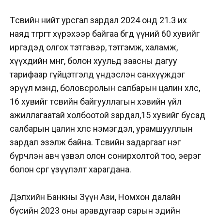
Төсвийн нийт урсгал зардал 2024 онд 21.3 их
наяд төгрөгт хүрэхээр байгаа бөгөөд үүний 60 хувийг
иргэдэд олгох тэтгэвэр, тэтгэмж, халамж,
хүүхдийн мөнгө, болон хуульд заасны дагуу
тарифаар гүйцэтгэлд үндэслэн санхүүждэг
эрүүл мэнд, боловсролын салбарын цалин хөлс,
16 хувийг төсвийн байгууллагын хэвийн үйл
ажиллагаатай холбоотой зардал,15 хувийг бусад
салбарын цалин хөлс нэмэгдэл, урамшууллын
зардал эзэлж байна. Төсвийн задаргааг нэг
бүрчлэн авч үзвэл олон сонирхолтой тоо, эерэг
болон сөрөг үзүүлэлт харагдана.
Дэлхийн Банкны Зүүн Ази, Номхон далайн
бүсийн 2023 оны аравдугаар сарын эдийн