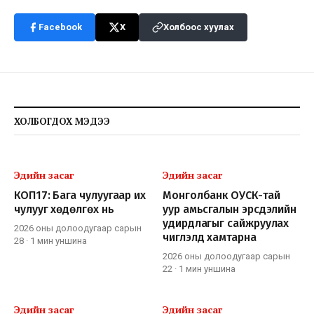
Facebook
X
Холбоос хуулах
ХОЛБОГДОХ МЭДЭЭ
Эдийн засаг
Эдийн засаг
КОП17: Бага чулуугаар их
Монголбанк ОУСК-тай
чулууг хөдөлгөх нь
уур амьсгалын эрсдэлийн
удирдлагыг сайжруулах
2026 оны долоодугаар сарын
чиглэлд хамтарна
28
·
1 мин
уншина
2026 оны долоодугаар сарын
22
·
1 мин
уншина
Эдийн засаг
Эдийн засаг