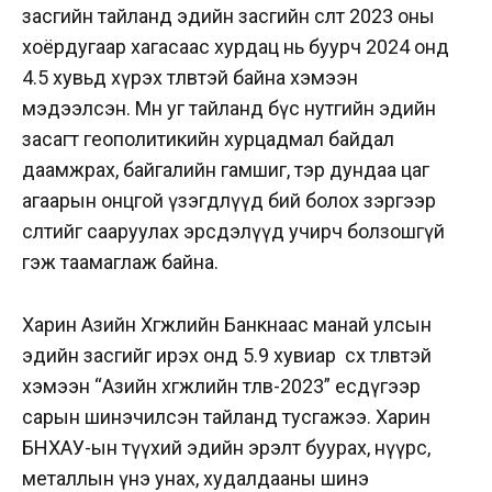
засгийн тайланд эдийн засгийн өсөлт 2023 оны
хоёрдугаар хагасаас хурдац нь буурч 2024 онд
4.5 хувьд хүрэх төлөвтэй байна хэмээн
мэдээлсэн. Мөн уг тайланд бүс нутгийн эдийн
засагт геополитикийн хурцадмал байдал
даамжрах, байгалийн гамшиг, тэр дундаа цаг
агаарын онцгой үзэгдлүүд бий болох зэргээр
өсөлтийг сааруулах эрсдэлүүд учирч болзошгүй
гэж таамаглаж байна.
Харин Азийн Хөгжлийн Банкнаас манай улсын
эдийн засгийг ирэх онд 5.9 хувиар өсөх төлөвтэй
хэмээн “Азийн хөгжлийн төлөв-2023” есдүгээр
сарын шинэчилсэн тайланд тусгажээ. Харин
БНХАУ-ын түүхий эдийн эрэлт буурах, нүүрс,
металлын үнэ унах, худалдааны шинэ