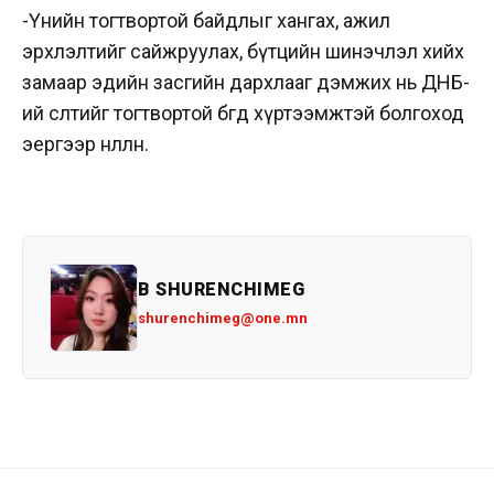
-Үнийн тогтвортой байдлыг хангах, ажил
эрхлэлтийг сайжруулах, бүтцийн шинэчлэл хийх
замаар эдийн засгийн дархлааг дэмжих нь ДНБ-
ий өсөлтийг тогтвортой бөгөөд хүртээмжтэй болгоход
эергээр нөлөөлнө.
B SHURENCHIMEG
shurenchimeg@one.mn