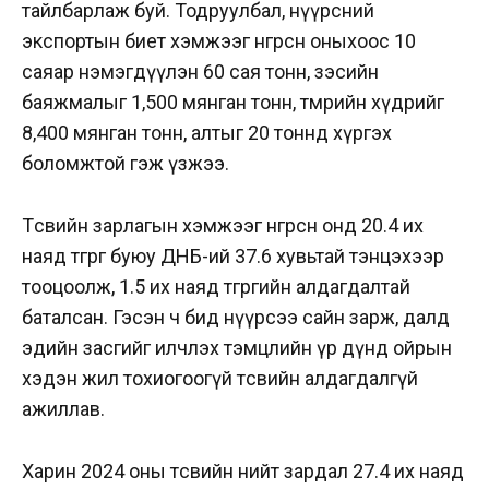
тайлбарлаж буй. Тодруулбал, нүүрсний
экспортын биет хэмжээг өнгөрсөн оныхоос 10
саяар нэмэгдүүлэн 60 сая тонн, зэсийн
баяжмалыг 1,500 мянган тонн, төмрийн хүдрийг
8,400 мянган тонн, алтыг 20 тоннд хүргэх
боломжтой гэж үзжээ.
Төсвийн зарлагын хэмжээг өнгөрсөн онд 20.4 их
наяд төгрөг буюу ДНБ-ий 37.6 хувьтай тэнцэхээр
тооцоолж, 1.5 их наяд төгрөгийн алдагдалтай
баталсан. Гэсэн ч бид нүүрсээ сайн зарж, далд
эдийн засгийг илчлэх тэмцлийн үр дүнд ойрын
хэдэн жил тохиогоогүй төсвийн алдагдалгүй
ажиллав.
Харин 2024 оны төсвийн нийт зардал 27.4 их наяд