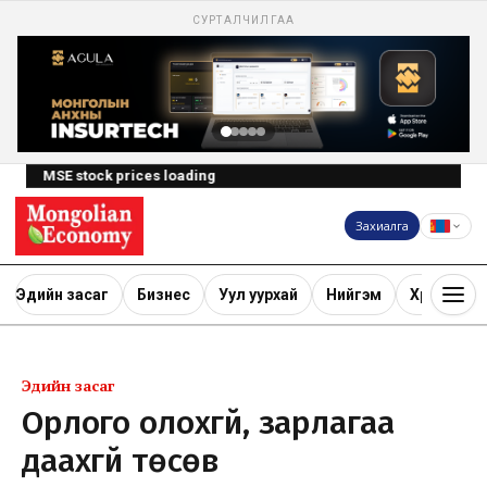
СУРТАЛЧИЛГАА
MSE stock prices loading
Захиалга
Эдийн засаг
Бизнес
Уул уурхай
Нийгэм
Хөрөнгө ору
Эдийн засаг
Орлого олохгүй, зарлагаа
даахгүй төсөв үү