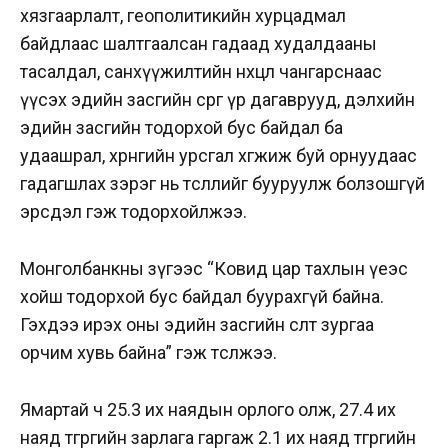
хязгаарлалт, геополитикийн хурцадмал
байдлаас шалтгаалсан гадаад худалдааны
тасалдал, санхүүжилтийн нөхцөл чангарснаас
үүсэх эдийн засгийн сөрөг үр дагаврууд, дэлхийн
эдийн засгийн тодорхой бус байдал ба
удаашрал, хөрөнгийн урсгал хөгжиж буй орнуудаас
гадагшлах зэрэг нь төсөөллийг бууруулж болзошгүй
эрсдэл гэж тодорхойлжээ.
Монголбанкны зүгээс “Ковид цар тахлын үеэс
хойш тодорхой бус байдал буурахгүй байна.
Гэхдээ ирэх оны эдийн засгийн өсөлт зургаа
орчим хувь байна” гэж төсөөлжээ.
Ямартай ч 25.3 их наядын орлого олж, 27.4 их
наяд төгрөгийн зарлага гаргаж 2.1 их наяд төгрөгийн