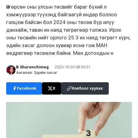
Өнгөрсөн оны улсын төсвийг бараг бүхий л
хэмжүүрээр түүхэнд байгаагүй өндөр боллоо
гэлцэж байсан бол 2024 оны төсөв бүр илүү
данхайж, таван их наяд төгрөгөөр тэлжээ. Ирэх
оны төсвийн нийт орлого 25.3 их наяд төгрөгт хүрч,
эдийн засаг долоон хувиар өснө гэж МАН
өөдрөгөөр төсөөлж байна. Мөн дотоодын н
B Shurenchimeg
·
2023-10-26 08:54:51
·
Ангилал
:
Эдийн засаг
Facebook
X
Холбоос хуулах