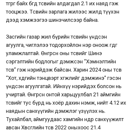
төгрөг байх бөгөөд төсвийн алдагдал 2.1 их наяд гэж
тооцжээ. Төсвийн зарлага жилээс жилд түүхэн
дээд хэмжээгээ шинэчилсээр байна.
Засгийн газар жил бүрийн төсвийн үндсэн
агуулга, чиглэлээ тодорхойлон нэр оноож өгдөг
уламжлалтай. Өнгөрсөн оны төсвийг Шинэ
сэргэлтийн бодлогыг дэмжсэн “Хэмнэлтийн
төсөв” гэж нэрийдэж байсан. Харин 2024 оны төсөв
“Хот, хөдөөгийн тэнцвэрт хөгжлийг дэмжинэ” гэсэн
үндсэн агуулгатай. Ийнхүү нэрийдэх болсон нь
учиртай. Өнгөрсөн онтой харьцуулбал 21 аймгийн
төсвийг тус бүрд нь хоёр дахин нэмж, нийт 4.12 их
наядын санхүүгийн дэмжлэг үзүүлэх нь.
Тухайлбал, аймгуудаас хамгийн өндөр санхүүжилт
авсан Хөвсгөлийн төсөв 2022 оныхоос 21.4