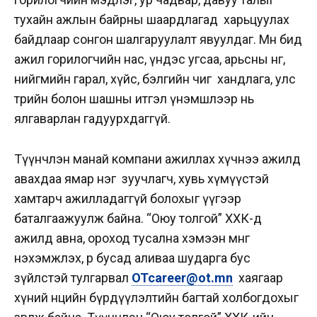
тухайн ажлын байрны шаардлагад харьцуулах
байдлаар сонгон шалгаруулалт явуулдаг. Мөн бид
ажил горилогчийн нас, үндэс угсаа, арьсны өнгө,
нийгмийн гарал, хүйс, бэлгийн чиг хандлага, улс
төрийн болон шашны итгэл үнэмшлээр нь
ялгаварлан гадуурхдаггүй.
Түүнчлэн манай компани ажиллах хүчнээ ажилд
авахдаа ямар нэг зуучлагч, хувь хүмүүстэй
хамтарч ажилладаггүй болохыг үүгээр
баталгаажуулж байна. “Оюу толгой” ХХК-д
ажилд авна, ороход тусална хэмээн мөнгө
нэхэмжлэх, өөр бусад аливаа шударга бус
зүйлстэй тулгарвал
OTcareer@ot.mn
хаягаар
хүний нөөцийн бүрдүүлэлтийн багтай холбогдохыг