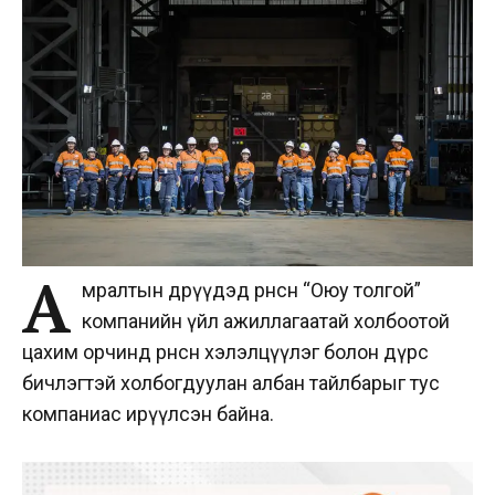
А
мралтын өдрүүдэд өрнөсөн “Оюу толгой”
компанийн үйл ажиллагаатай холбоотой
цахим орчинд өрнөсөн хэлэлцүүлэг болон дүрс
бичлэгтэй холбогдуулан албан тайлбарыг тус
компаниас ирүүлсэн байна.