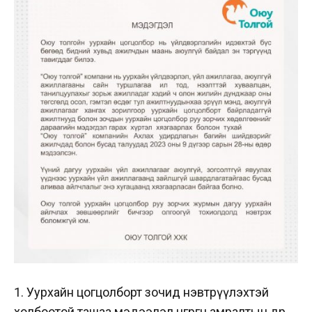
1. Уурхайн цогцолборт зочид нэвтрүүлэхтэй
холбоотой ташаа мэдээлэл өнгөрөгч амралтын өдөр