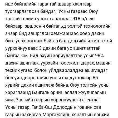
нөөцөөс байгалийн гаралтай шавар хаалтаар
тусгаарлагдсан байдаг. Усны газраас Оюу
толгой төслийн усны хэрэглээг 918 л/сек
байхаар зөвшөөрсөн ч байгальд ээлтэй технологийн
ачаар бид зөвшөөрөгдсөн хэмжээнээс хоёр дахин
бага ус хэрэглэж байгаа бөгөөд дэлхийн ижил төстэй
уурхайнуудаас 3 дахин бага ус ашиглалттай
байгаа юм. Бид ахуйн зориулалттай усыг 98%
дахин ашиглаж, уурхайн тоосжилт дарах, машин,
техник угаах болон үйлдвэрлэлдээ ашигладаг
бол үйлдвэрлэлийн усныхаа дунджаар 86
хувийг дахин ашиглаж байна. Оюу толгойн усны
хэрэглээнд Байгаль орчин аялал жуулчлалын
яам, Засгийн газрын хэрэгжүүлэгч агентлаг
Усны газар, Галба-Өөш Долоодын говийн сав
газрын захиргаа, Мэргэжлийн хяналтын ерөнхий