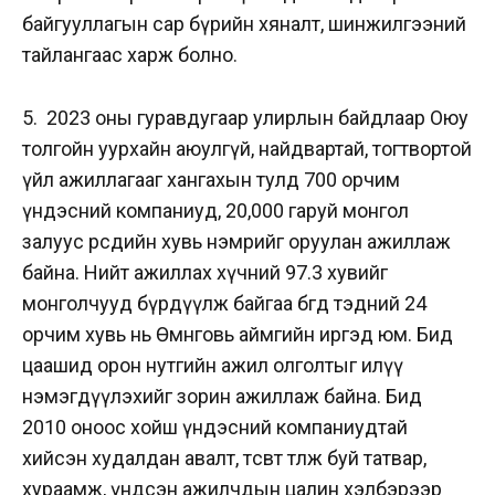
байгууллагын сар бүрийн хяналт, шинжилгээний
тайлангаас харж болно.
5. 2023 оны гуравдугаар улирлын байдлаар Оюу
толгойн уурхайн аюулгүй, найдвартай, тогтвортой
үйл ажиллагааг хангахын тулд 700 орчим
үндэсний компаниуд, 20,000 гаруй монгол
залуус өөрсдийн хувь нэмрийг оруулан ажиллаж
байна. Нийт ажиллах хүчний 97.3 хувийг
монголчууд бүрдүүлж байгаа бөгөөд тэдний 24
орчим хувь нь Өмнөговь аймгийн иргэд юм. Бид
цаашид орон нутгийн ажил олголтыг илүү
нэмэгдүүлэхийг зорин ажиллаж байна. Бид
2010 оноос хойш үндэсний компаниудтай
хийсэн худалдан авалт, төсөвт төлж буй татвар,
хураамж, үндсэн ажилчдын цалин хэлбэрээр