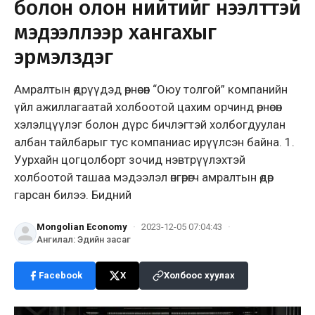
болон олон нийтийг нээлттэй
мэдээллээр хангахыг
эрмэлздэг
Амралтын өдрүүдэд өрнөсөн “Оюу толгой” компанийн
үйл ажиллагаатай холбоотой цахим орчинд өрнөсөн
хэлэлцүүлэг болон дүрс бичлэгтэй холбогдуулан
албан тайлбарыг тус компаниас ирүүлсэн байна. 1.
Уурхайн цогцолборт зочид нэвтрүүлэхтэй
холбоотой ташаа мэдээлэл өнгөрөгч амралтын өдөр
гарсан билээ. Бидний
Mongolian Economy
·
2023-12-05 07:04:43
·
Ангилал
:
Эдийн засаг
Facebook
X
Холбоос хуулах