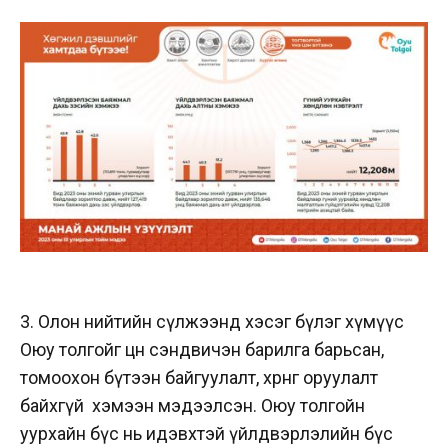
3. Олон нийтийн сүлжээнд хэсэг бүлэг хүмүүс
Оюу толгойг цөөн сэндвичэн барилга барьсан,
томоохон бүтээн байгуулалт, хөрөнгө оруулалт
байхгүй xэмээн мэдээлсэн. Оюу толгойн
уурхайн бүс нь идэвхтэй үйлдвэрлэлийн бүс