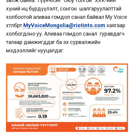
зөвлөж байна. Түүнчлэн “Оюу толгой” ХХК-ийн
хүний нөөц бүрдүүлэлт, сонгон шалгаруулалттай
холбоотой аливаа гомдол санал байвал My Voice
хөтөлбөрт
MyVoiceMongolia@riotinto.com
хаягаар
холбогдоно уу. Аливаа гомдол санал гуравдагч
талаар дамжигддаг ба эх сурвалжийн
мэдээллийг нууцалдаг.