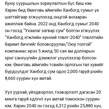
буюу суурьшлын зориулалтын бүс биш юм.
Харин бид Өмнөговь аймгийн Ханбогд сумыг үе
шаттайгаар хөгжүүлэхэд онцгой анхааран
ажиллаж байна. 2022 онд Ханбогд сумыг 2040
он гэхэд “Ухаалаг загвар сум” болгон хөгжүүлэх
“Ханбогд хөгжлийн ерөнхий төлөвлөгөө-2040” төлөвлөлтийн
баримт бичгийг боловсруулан,“Оюу толгой”
компаниас ирэх 5 жилд 50 сая ам.долларын
хөрөнгө санхүүгийн дэмжлэг үзүүлэхээр болсон
юм. Өмнөговь аймгийн төсвийн орлогын тал хувийг
бүрдүүлдэг Ханбогд сум одоо 2,000 гаруй өрхийн
8,660 суурин хүн амтай.
Уул уурхай, үйлдвэрлэл, тээвэрлэлт дагасан 20
мянга гаруй хөдөлгөөнт хүн амтай томоохон суурин
юм. Харин 2040 он гэхэд 6,312 өрхийн 25,880 хүн,