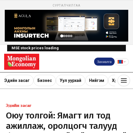
СУРТАЛЧИЛГАА
MSE stock prices loading
Захиалга
Эдийн засаг
Бизнес
Уул уурхай
Нийгэм
Хөрөнгө ору
Эдийн засаг
Оюу толгой: Ямагт ил тод
ажиллаж, оролцогч талууд