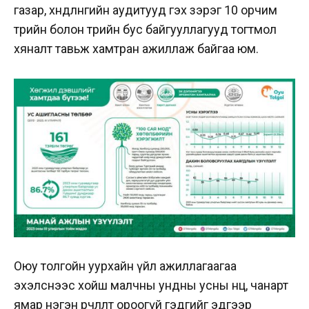
газар, хөндлөнгийн аудитууд гэх зэрэг 10 орчим
төрийн болон төрийн бус байгууллагууд тогтмол
хяналт тавьж хамтран ажиллаж байгаа юм.
Оюу толгойн уурхайн үйл ажиллагаагаа
эхэлснээс хойш малчны ундны усны нөөц, чанарт
ямар нэгэн өөрчлөлт ороогүй гэдгийг эдгээр