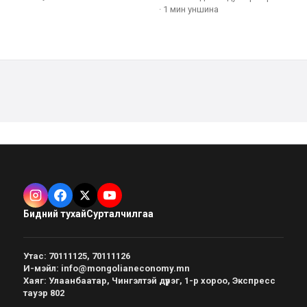
·
1 мин
уншина
Бидний тухай
Сурталчилгаа
Утас
:
70111125, 70111126
И-мэйл
:
info@mongolianeconomy.mn
Хаяг
:
Улаанбаатар, Чингэлтэй дүүрэг, 1-р хороо, Экспресс
тауэр 802