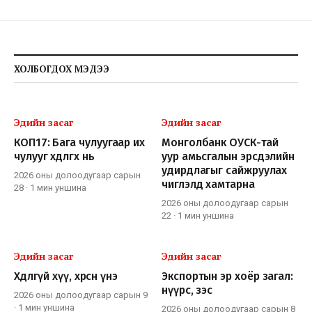
ХОЛБОГДОХ МЭДЭЭ
Эдийн засаг
Эдийн засаг
КОП17: Бага чулуугаар их
Монголбанк ОУСК-тай
чулууг хөдөлгөх нь
уур амьсгалын эрсдэлийн
удирдлагыг сайжруулах
2026 оны долоодугаар сарын
чиглэлд хамтарна
28
·
1 мин
уншина
2026 оны долоодугаар сарын
22
·
1 мин
уншина
Эдийн засаг
Эдийн засаг
Хөдлөөгүй хүү, хөөрсөн үнэ
Экспортын эр хоёр загал:
нүүрс, зэс
2026 оны долоодугаар сарын 9
·
1 мин
уншина
2026 оны долоодугаар сарын 8