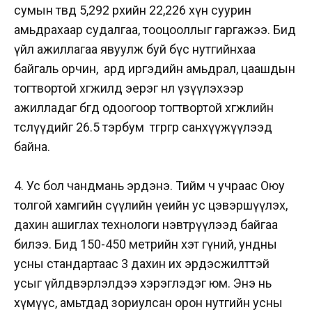
сумын төвд 5,292 өрхийн 22,226 хүн суурин
амьдрахаар судалгаа, тооцооллыг гаргажээ. Бид
үйл ажиллагаа явуулж буй бүс нутгийнхаа
байгаль орчин, ард иргэдийн амьдрал, цаашдын
тогтвортой хөгжилд эерэг нөлөө үзүүлэхээр
ажилладаг бөгөөд одоогоор тогтвортой хөгжлийн
төслүүдийг 26.5 тэрбум төгрөгөөр санхүүжүүлээд
байна.
4. Ус бол чандмань эрдэнэ. Тийм ч учраас Оюу
толгой хамгийн сүүлийн үеийн ус цэвэршүүлэх,
дахин ашиглах технологи нэвтрүүлээд байгаа
билээ. Бид 150-450 метрийн хэт гүний, ундны
усны стандартаас 3 дахин их эрдэсжилттэй
усыг үйлдвэрлэлдээ хэрэглэдэг юм. Энэ нь
хүмүүс, амьтдад зориулсан орон нутгийн усны