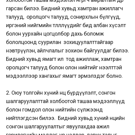
гарсан билээ. Бидний хувьд хамтран ажиллагч
талууд, оролцогч талууд, сонирхлын бүлгүүд,
иргэний нийгмийн төлөөллүүдийг бид албан хүсэлт
болон уурхайн цогцолбор дахь боломж
бололцоонд суурилан зохицуулалттайгаар
нэвтрүүлэн, айлчлалыг зохион байгуулдаг билээ.
Бидний хувьд ямагт ил тод ажиллаж, хамтран
оролцогч талууд болон олон нийтийг нээлттэй
мэдээллээр хангахыг ямагт эрмэлздэг болно.
2. Оюу толгойн хүний нөөц бүрдүүлэлт, сонгон
шалгаруулалттай холбоотой ташаа мэдээллүүд
болон гомдол олон нийтийн сүлжээнд
нийтлэгдсэн билээ. Бидний хувьд хүний нөөцийн
сонгон шалгаруулалтыг явуулахдаа ажил
горилогчийн мэдлэг, ур чадвар, давуу талыг