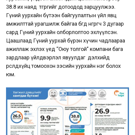
38.8 их наяд төгрөгийг дотоодод зарцуулжээ.
Гүний уурхайн бүтээн байгуулалтын үйл явц
амжилттай урагшилж байгаа бөгөөд өнгөрөгч 3 дугаар
сард Гүний уурхайн олборлолтоо эхлүүлсэн.
Цаашлаад Гүний уурхай бүрэн хүчин чадлаараа
ажиллаж эхлэх үед “Оюу толгой” компани бага
зардлаар үйлдвэрлэл явуулдаг дэлхийд
өрсөлдөхүйц томоохон зэсийн уурхайн нэг болох
юм.