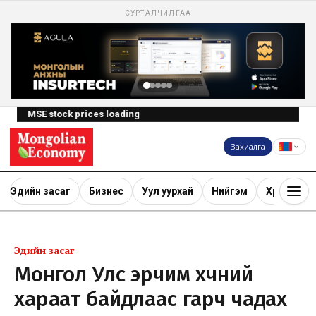
СУРТАЛЧИЛГАА
MSE stock prices loading
Захиалга
Эдийн засаг
Бизнес
Уул уурхай
Нийгэм
Хөрөнгө ору
Эдийн засаг
Монгол Улс эрчим хүчний
хараат байдлаас гарч чадах