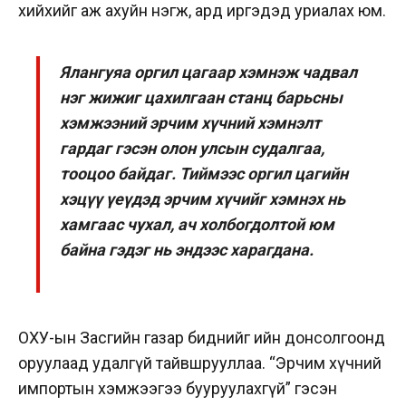
хийхийг аж ахуйн нэгж, ард иргэдэд уриалах юм.
Ялангуяа оргил цагаар хэмнэж чадвал
нэг жижиг цахилгаан станц барьсны
хэмжээний эрчим хүчний хэмнэлт
гардаг гэсэн олон улсын судалгаа,
тооцоо байдаг. Тиймээс оргил цагийн
хэцүү үеүдэд эрчим хүчийг хэмнэх нь
хамгаас чухал, ач холбогдолтой юм
байна гэдэг нь эндээс харагдана.
ОХУ-ын Засгийн газар биднийг ийн донсолгоонд
оруулаад удалгүй тайвшрууллаа. “Эрчим хүчний
импортын хэмжээгээ бууруулахгүй” гэсэн