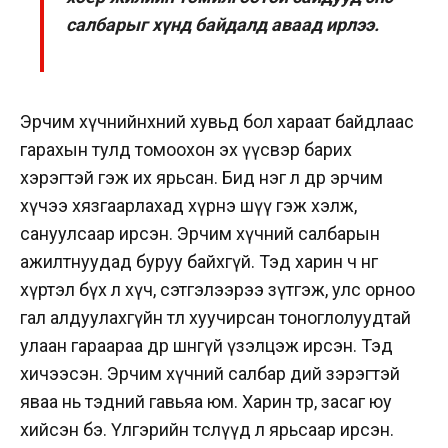
салбарыг хүнд байдалд аваад ирлээ.
Эрчим хүчнийнхний хувьд бол хараат байдлаас
гарахын тулд томоохон эх үүсвэр барих
хэрэгтэй гэж их ярьсан. Бид нэг л өдөр эрчим
хүчээ хязгаарлахад хүрнэ шүү гэж хэлж,
сануулсаар ирсэн. Эрчим хүчний салбарын
ажилтнуудад буруу байхгүй. Тэд харин ч өнөөг
хүртэл бүх л хүч, сэтгэлээрээ зүтгэж, улс орноо
гал алдуулахгүйн төлөө хуучирсан тоноглолуудтай
улаан гараараа өдөр шөнөгүй үзэлцэж ирсэн. Тэд
хичээсэн. Эрчим хүчний салбар өдий зэрэгтэй
яваа нь тэдний гавьяа юм. Харин төр, засаг юу
хийсэн бэ. Үлгэрийн төслүүд л ярьсаар ирсэн.