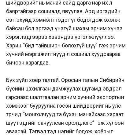
шийдвэрийг нь манай сайд дарга нар их л
баяртайгаар сошиалд явуулав. Ард иргэдийн
сэтгэхүйд хэмнэлт гэдэг үг бодогдож эхэлж
байсан бол эргээд үнэгүй шахам эрчим хүчээ
хэрэглэдгээрээ хэвэндээ үргэлжлүүллээ.
Харин “бид тайвширч болохгүй шүү” гэж эрчим
хүчний мэргэжилтнүүд л сошиал хуудсаараа
бичсэн харагдав.
Бүх зүйл хоёр талтай. Оросын талын Сибирийн
бүсийн цахилгаан дамжуулах шугамд эвдрэл
гарснаас шалтгаалан эрчим хүчний экспортын
хэмжээг бууруулна гэсэн шийдвэрийг нь улс
төрчид “монголчууд та бүхэн манайхаас хараат
шүү гэдгийг сануулсан оролдлого” гэж хүлээн
аваасай. Тэгвэл тэд нэгийг бодож, хоёрыг