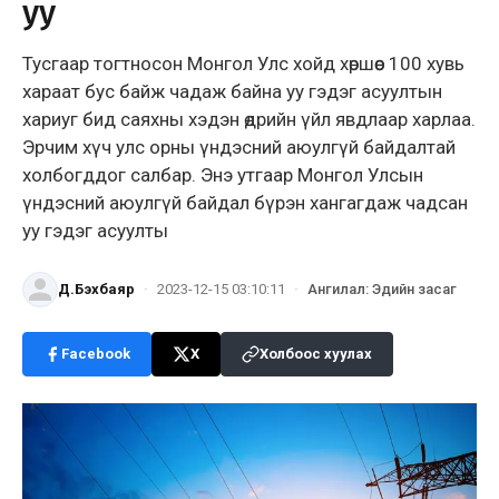
уу
Тусгаар тогтносон Монгол Улс хойд хөршөөс 100 хувь
хараат бус байж чадаж байна уу гэдэг асуултын
хариуг бид саяхны хэдэн өдрийн үйл явдлаар харлаа.
Эрчим хүч улс орны үндэсний аюулгүй байдалтай
холбогддог салбар. Энэ утгаар Монгол Улсын
үндэсний аюулгүй байдал бүрэн хангагдаж чадсан
уу гэдэг асуулты
Д.Бэхбаяр
·
2023-12-15 03:10:11
·
Ангилал
:
Эдийн засаг
Facebook
X
Холбоос хуулах