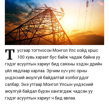
Т
усгаар тогтносон Монгол Улс хойд хөршөөс
100 хувь хараат бус байж чадаж байна уу
гэдэг асуултын хариуг бид саяхны хэдэн өдрийн
үйл явдлаар харлаа. Эрчим хүч улс орны
үндэсний аюулгүй байдалтай холбогддог
салбар. Энэ утгаар Монгол Улсын үндэсний
аюулгүй байдал бүрэн хангагдаж чадсан уу
гэдэг асуултын хариуг ч бид авлаа.