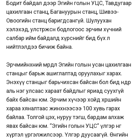
Бодит байдал дээр Эгийн голын УЦС, Тавдугаар
цахилгаан станц, Багануурын станц, Шивээ-
Овоогийн станц баригдсангүй. Шулуухан
хэлэхэд, улстөржсөн бодлогоос эрчим хүчний
салбар ийм байдалд хүрснийг бид бүх л
нийтлэлдээ бичиж байна.
Эрчмийнхний мөрөөдөл Эгийн голын усан цахилгаан
станцыг барьж ашиглалтад оруулахыг харах.
Энэхүү станцыг барьчихсан байсан бол бид өнөөдөр
аль нэг улсаас хараат байдлыг яриад суухгүй
байх байсан юм. Эрчим хүчээр хойд хөршийн
хараа хяналтаас жинхнээсээ 100 хувь гарах
байлаа. Толгой цэх, нуруу тэгш, бардам алхаж
явах байсан юм. “Эгийн голын УЦС” үлгэр өнөөг
хүртэл үргэлжилсээр. Үлгэр дуусаагүй. Өнөөгийн