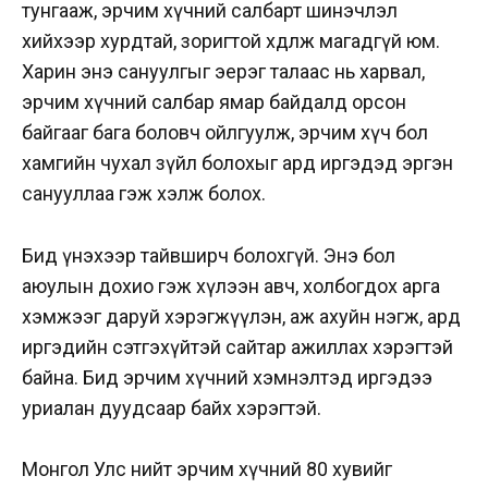
тунгааж, эрчим хүчний салбарт шинэчлэл
хийхээр хурдтай, зоригтой хөдөлж магадгүй юм.
Харин энэ сануулгыг эерэг талаас нь харвал,
эрчим хүчний салбар ямар байдалд орсон
байгааг бага боловч ойлгуулж, эрчим хүч бол
хамгийн чухал зүйл болохыг ард иргэдэд эргэн
санууллаа гэж хэлж болох.
Бид үнэхээр тайвширч болохгүй. Энэ бол
аюулын дохио гэж хүлээн авч, холбогдох арга
хэмжээг даруй хэрэгжүүлэн, аж ахуйн нэгж, ард
иргэдийн сэтгэхүйтэй сайтар ажиллах хэрэгтэй
байна. Бид эрчим хүчний хэмнэлтэд иргэдээ
уриалан дуудсаар байх хэрэгтэй.
Монгол Улс нийт эрчим хүчний 80 хувийг