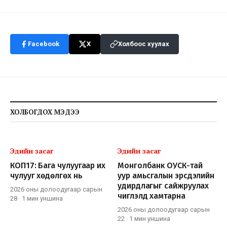
Facebook
X
Холбоос хуулах
ХОЛБОГДОХ МЭДЭЭ
Эдийн засаг
Эдийн засаг
КОП17: Бага чулуугаар их
Монголбанк ОУСК-тай
чулууг хөдөлгөх нь
уур амьсгалын эрсдэлийн
удирдлагыг сайжруулах
2026 оны долоодугаар сарын
чиглэлд хамтарна
28
·
1 мин
уншина
2026 оны долоодугаар сарын
22
·
1 мин
уншина