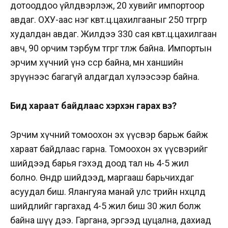
дотооддоо үйлдвэрлэж, 20 хувийг импортоор
авдаг. ОХУ-аас нэг квт.ц.цахилгааныг 250 төгрөгөөр
худалдан авдаг. Жилдээ 330 сая квт.ц.цахилгаан
авч, 90 орчим тэрбум төгрөг төлж байна. Импортын
эрчим хүчний үнэ өссөөр байна, мөн ханшийн
зөрүүнээс багагүй алдагдал хүлээсээр байна.
Бид хараат байдлаас хэрхэн гарах вэ?
Эрчим хүчний томоохон эх үүсвэр барьж байж
хараат байдлаас гарна. Томоохон эх үүсвэрийг
шийдээд барья гэхэд доод тал нь 4-5 жил
болно. Өнөөдөр шийдээд, маргааш барьчихдаг
асуудал биш. Ялангуяа манай улс төрийн нөхцөлд
шийдлийг гаргахад 4-5 жил биш 30 жил болж
байна шүү дээ. Гаргана, эргээд цуцална, дахиад