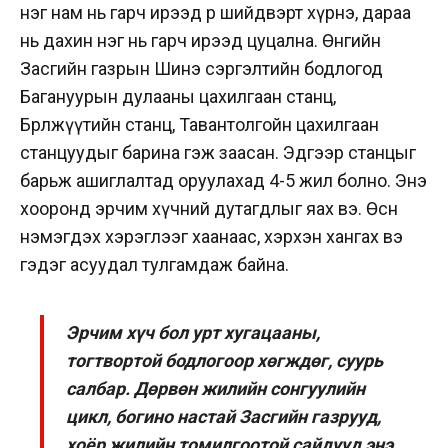
нэг нам нь гарч ирээд өөр шийдвэрт хүрнэ, дараа
нь дахин нэг нь гарч ирээд цуцална. Өнөөгийн
Засгийн газрын Шинэ сэргэлтийн бодлогод
Багануурын дулааны цахилгаан станц,
Бөөрөлжүүтийн станц, Тавантолгойн цахилгаан
станцуудыг барина гэж заасан. Эдгээр станцыг
барьж ашиглалтад оруулахад 4-5 жил болно. Энэ
хооронд эрчим хүчний дутагдлыг яах вэ. Өсөн
нэмэгдэх хэрэглээг хаанаас, хэрхэн хангах вэ
гэдэг асуудал тулгамдаж байна.
Эрчим хүч бол урт хугацааны,
тогтвортой бодлогоор хөгждөг, суурь
салбар. Дөрвөн жилийн сонгуулийн
цикл, богино настай Засгийн газрууд,
хоёр жилийн томилгоотой сайдууд энэ