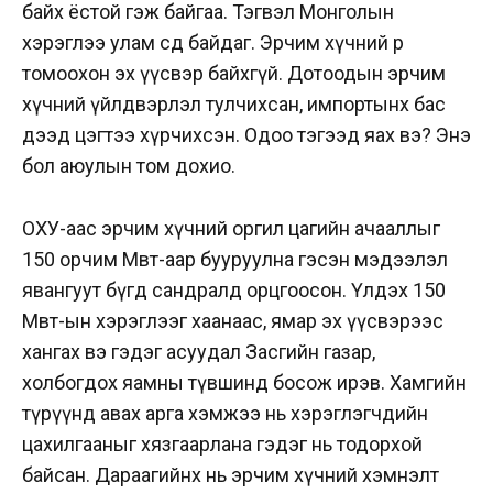
байх ёстой гэж байгаа. Тэгвэл Монголын
хэрэглээ улам өсөөд байдаг. Эрчим хүчний өөр
томоохон эх үүсвэр байхгүй. Дотоодын эрчим
хүчний үйлдвэрлэл тулчихсан, импортынх бас
дээд цэгтээ хүрчихсэн. Одоо тэгээд яах вэ? Энэ
бол аюулын том дохио.
ОХУ-аас эрчим хүчний оргил цагийн ачааллыг
150 орчим Мвт-аар бууруулна гэсэн мэдээлэл
явангуут бүгд сандралд орцгоосон. Үлдэх 150
Мвт-ын хэрэглээг хаанаас, ямар эх үүсвэрээс
хангах вэ гэдэг асуудал Засгийн газар,
холбогдох яамны түвшинд босож ирэв. Хамгийн
түрүүнд авах арга хэмжээ нь хэрэглэгчдийн
цахилгааныг хязгаарлана гэдэг нь тодорхой
байсан. Дараагийнх нь эрчим хүчний хэмнэлт