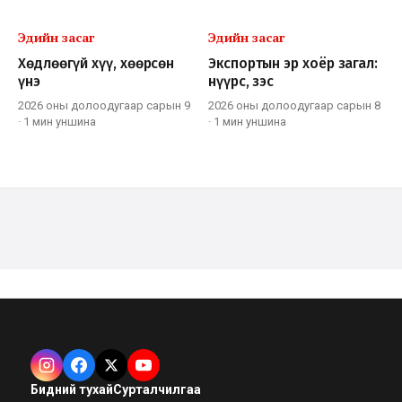
Эдийн засаг
Эдийн засаг
Хөдлөөгүй хүү, хөөрсөн
Экспортын эр хоёр загал:
үнэ
нүүрс, зэс
2026 оны долоодугаар сарын 9
2026 оны долоодугаар сарын 8
·
1 мин
уншина
·
1 мин
уншина
Бидний тухай
Сурталчилгаа