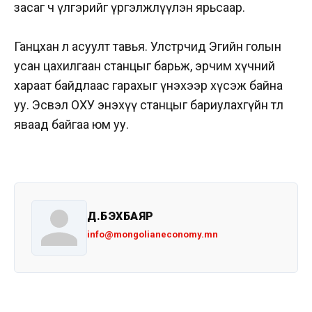
засаг ч үлгэрийг үргэлжлүүлэн ярьсаар.
Ганцхан л асуулт тавья. Улстөрчид Эгийн голын
усан цахилгаан станцыг барьж, эрчим хүчний
хараат байдлаас гарахыг үнэхээр хүсэж байна
уу. Эсвэл ОХУ энэхүү станцыг бариулахгүйн төлөө
яваад байгаа юм уу.
Д.БЭХБАЯР
info@mongolianeconomy.mn