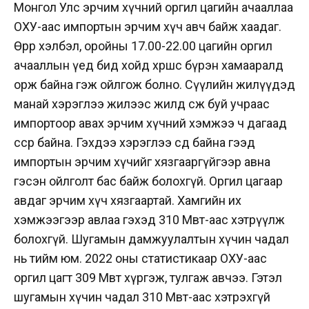
Монгол Улс эрчим хүчний оргил цагийн ачааллаа
ОХУ-аас импортын эрчим хүч авч байж хаадаг.
Өөрөөр хэлбэл, оройны 17.00-22.00 цагийн оргил
ачааллын үед бид хойд хөршөөс бүрэн хамааралд
орж байна гэж ойлгож болно. Сүүлийн жилүүдэд
манай хэрэглээ жилээс жилд өсөж буй учраас
импортоор авах эрчим хүчний хэмжээ ч дагаад
өссөөр байна. Гэхдээ хэрэглээ өсөөд байна гээд
импортын эрчим хүчийг хязгааргүйгээр авна
гэсэн ойлголт бас байж болохгүй. Оргил цагаар
авдаг эрчим хүч хязгаартай. Хамгийн их
хэмжээгээр авлаа гэхэд 310 Мвт-аас хэтрүүлж
болохгүй. Шугамын дамжуулалтын хүчин чадал
нь тийм юм. 2022 оны статистикаар ОХУ-аас
оргил цагт 309 Мвт хүргэж, тулгаж авчээ. Гэтэл
шугамын хүчин чадал 310 Мвт-аас хэтрэхгүй