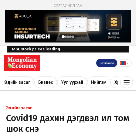
СУРТАЛЧИЛГАА
MSE stock prices loading
Захиалга
Эдийн засаг
Бизнес
Уул уурхай
Нийгэм
Хөрөнгө ору
Эдийн засаг
Covid19 дахин дэгдвэл илүү том
шок үүснэ