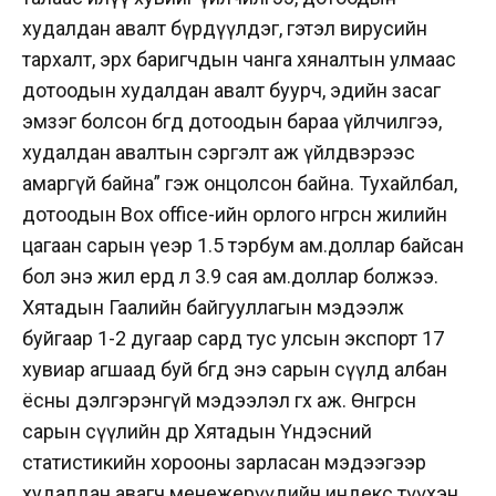
худалдан авалт бүрдүүлдэг, гэтэл вирусийн
тархалт, эрх баригчдын чанга хяналтын улмаас
дотоодын худалдан авалт буурч, эдийн засаг
эмзэг болсон бөгөөд дотоодын бараа үйлчилгээ,
худалдан авалтын сэргэлт аж үйлдвэрээс
амаргүй байна” гэж онцолсон байна. Тухайлбал,
дотоодын Box office-ийн орлого өнгөрсөн жилийн
цагаан сарын үеэр 1.5 тэрбум ам.доллар байсан
бол энэ жил ердөө л 3.9 сая ам.доллар болжээ.
Хятадын Гаалийн байгууллагын мэдээлж
буйгаар 1-2 дугаар сард тус улсын экспорт 17
хувиар агшаад буй бөгөөд энэ сарын сүүлд албан
ёсны дэлгэрэнгүй мэдээлэл өгөх аж. Өнгөрсөн
сарын сүүлийн өдөр Хятадын Үндэсний
статистикийн хорооны зарласан мэдээгээр
худалдан авагч менежерүүдийн индекс түүхэн