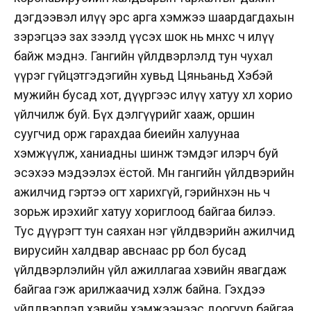
дэгдээвэл илүү эрс арга хэмжээ шаардагдахын
зэрэгцээ зах зээлд үүсэх шок нь өмнөхөөс ч илүү
байж мэднэ. Гангийн үйлдвэрлэлд тун чухал
үүрэг гүйцэтгэдэгийн хувьд Цяньаньд Хэбэй
мужийн бусад хот, дүүргээс илүү хатуу хөл хорио
үйлчилж буй. Бүх дэлгүүрийг хааж, оршин
суугчид орж гарахдаа биеийн халуунаа
хэмжүүлж, ханиадны шинж тэмдэг илэрч буй
эсэхээ мэдээлэх ёстой. Мөн гангийн үйлдвэрийн
ажилчид гэртээ огт харихгүй, гэрийнхэн нь ч
зорьж ирэхийг хатуу хориглоод байгаа билээ.
Тус дүүрэгт тун саяхан нэг үйлдвэрийн ажилчид
вирусийн халдвар авснаас өөрөөр бол бусад
үйлдвэрлэлийн үйл ажиллагаа хэвийн явагдаж
байгаа гэж арилжаачид хэлж байна. Гэхдээ
үйлдвэрлэл хэвийн хэмжээнээс доогуур байгаа