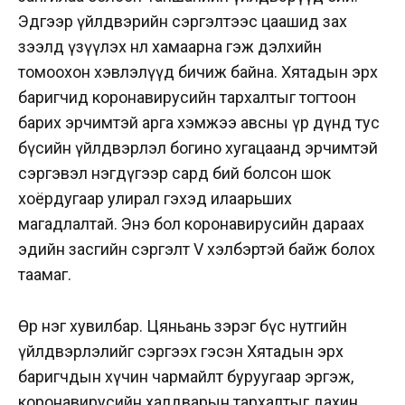
Эдгээр үйлдвэрийн сэргэлтээс цаашид зах
зээлд үзүүлэх нөлөө хамаарна гэж дэлхийн
томоохон хэвлэлүүд бичиж байна. Хятадын эрх
баригчид коронавирусийн тархалтыг тогтоон
барих эрчимтэй арга хэмжээ авсны үр дүнд тус
бүсийн үйлдвэрлэл богино хугацаанд эрчимтэй
сэргэвэл нэгдүгээр сард бий болсон шок
хоёрдугаар улирал гэхэд илаарьших
магадлалтай. Энэ бол коронавирусийн дараах
эдийн засгийн сэргэлт V хэлбэртэй байж болох
таамаг.
Өөр нэг хувилбар. Цяньань зэрэг бүс нутгийн
үйлдвэрлэлийг сэргээх гэсэн Хятадын эрх
баригчдын хүчин чармайлт буруугаар эргэж,
коронавирусийн халдварын тархалтыг дахин