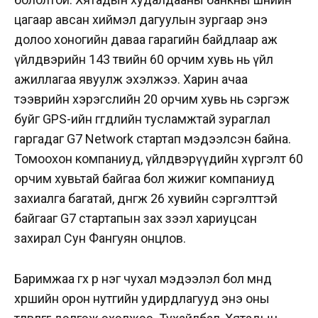
цагаар авсан хиймэл дагуулын зургаар энэ
долоо хоногийн даваа гарагийн байдлаар аж
үйлдвэрийн 143 төвийн 60 орчим хувь нь үйл
ажиллагаа явуулж эхэлжээ. Харин ачаа
тээврийн хэрэгслийн 20 орчим хувь нь сэргэж
буйг GPS-ийн өгөгдлийн тусламжтай зураглал
гаргадаг G7 Network стартап мэдээлсэн байна.
Томоохон компаниуд, үйлдвэрүүдийн хүргэлт 60
орчим хувьтай байгаа бол жижиг компаниуд
захиалга багатай, дөнгөж 26 хувийн сэргэлттэй
байгааг G7 стартапын зах зээл хариуцсан
захирал Сун Фангуян онцлов.
Баримжаа өгөх өөр нэг чухал мэдээлэл бол өмнөд
хөршийн орон нутгийн удирдлагууд энэ оны