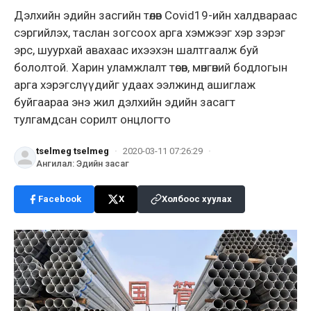
Дэлхийн эдийн засгийн төлөв Covid19-ийн халдвараас
сэргийлэх, таслан зогсоох арга хэмжээг хэр зэрэг
эрс, шуурхай авахаас ихээхэн шалтгаалж буй
бололтой. Харин уламжлалт төсөв, мөнгөний бодлогын
арга хэрэгслүүдийг удаах ээлжинд ашиглаж
буйгаараа энэ жил дэлхийн эдийн засагт
тулгамдсан сорилт онцлогто
tselmeg tselmeg
·
2020-03-11 07:26:29
·
Ангилал
:
Эдийн засаг
Facebook
X
Холбоос хуулах