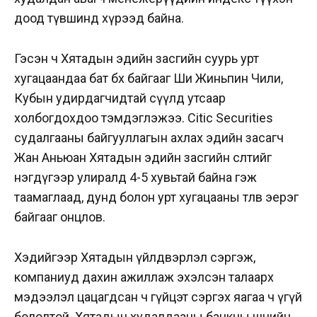
доод түвшинд хүрээд байна.
Гэсэн ч Хятадын эдийн засгийн суурь урт
хугацаандаа бат бөх байгааг Ши Жиньпин Чили,
Кубын удирдагчидтай сүүлд утсаар
холбогдохдоо тэмдэглэжээ. Citic Securities
судалгааны байгууллагын ахлах эдийн засагч
Жан Аньюан Хятадын эдийн засгийн өсөлтийг
нэгдүгээр улиралд 4-5 хувьтай байна гэж
таамаглаад, дунд болон урт хугацааны төлөв эерэг
байгааг онцлов.
Хэдийгээр Хятадын үйлдвэрлэл сэргэж,
компаниуд дахин ажиллаж эхэлсэн талаарх
мэдээлэл цацагдсан ч гүйцэт сэргэх яагаа ч үгүй
бололтой. Хятадын худалдааны банкны шөнийн