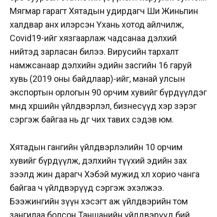
Мягмар гарагт Хятадын удирдагч Ши Жиньпин
халдвар анх илэрсэн Үхань хотод айлчилж,
Covid19-ийг хязгаарлаж чадсанаа дэлхий
нийтэд зарласан билээ. Вирусийн тархалт
намжсанаар дэлхийн эдийн засгийн 16 гаруй
хувь (2019 оны байдлаар)-ийг, манай улсын
экспортын орлогын 90 орчим хувийг бүрдүүлдэг
өмнөд хөршийн үйлдвэрлэл, бизнесүүд хэр зэрэг
сэргэж байгаа нь өдгөө чих тавих сэдэв юм.
Хятадын гангийн үйлдвэрлэлийн 10 орчим
хувийг бүрдүүлж, дэлхийн түүхий эдийн зах
зээлд жин дарагч Хэбэй мужид хөл хорио чанга
байгаа ч үйлдвэрүүд сэргэж эхэлжээ.
Бээжингийн зүүн хэсэгт аж үйлдвэрийн том
зангилаа болсон Таншанийн үйлдвэрүүд бий.