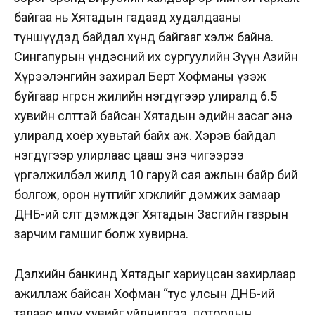
байгаа нь Хятадын гадаад худалдааны
түншүүдэд байдал хүнд байгааг хэлж байна.
Сингапурын үндэсний их сургуулийн Зүүн Азийн
Хүрээлэнгийн захирал Берт Хофманы үзэж
буйгаар өнгөрсөн жилийн нэгдүгээр улиралд 6.5
хувийн өсөлттэй байсан Хятадын эдийн засаг энэ
улиралд хоёр хувьтай байх аж. Хэрэв байдал
нэгдүгээр улирлаас цааш энэ чигээрээ
үргэлжилбэл жилд 10 гаруй сая ажлын байр бий
болгож, орон нутгийг хөгжлийг дэмжих замаар
ДНБ-ий өсөлтөө дэмждэг Хятадын Засгийн газрын
зарчим гамшиг болж хувирна.
Дэлхийн банкинд Хятадыг хариуцсан захирлаар
ажиллаж байсан Хофман “тус улсын ДНБ-ий
талаас илүү хувийг үйлчилгээ, дотоодын