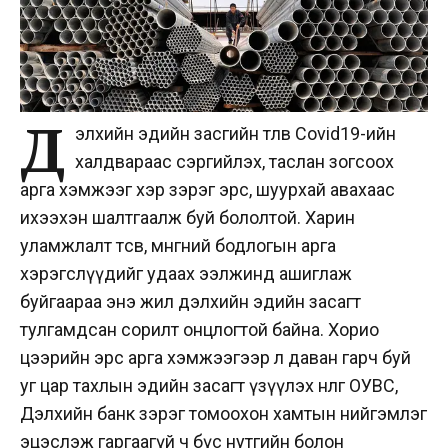
Д
элхийн эдийн засгийн төлөв Covid19-ийн
халдвараас сэргийлэх, таслан зогсоох
арга хэмжээг хэр зэрэг эрс, шуурхай авахаас
ихээхэн шалтгаалж буй бололтой. Харин
уламжлалт төсөв, мөнгөний бодлогын арга
хэрэгслүүдийг удаах ээлжинд ашиглаж
буйгаараа энэ жил дэлхийн эдийн засагт
тулгамдсан сорилт онцлогтой байна. Хорио
цээрийн эрс арга хэмжээгээр л даван гарч буй
уг цар тахлын эдийн засагт үзүүлэх нөлөөг ОУВС,
Дэлхийн банк зэрэг томоохон хамтын нийгэмлэг
эцэслэж гаргаагүй ч бүс нутгийн болон