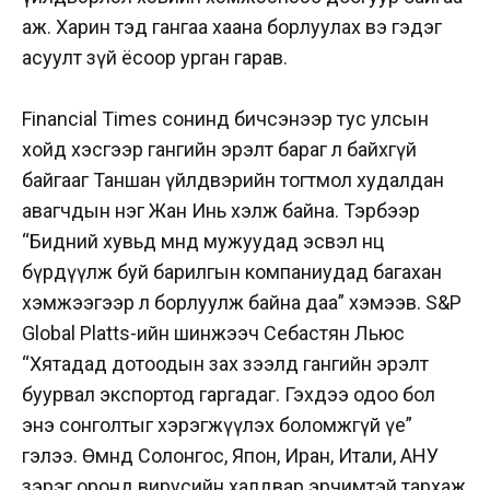
аж. Харин тэд гангаа хаана борлуулах вэ гэдэг
асуулт зүй ёсоор урган гарав.
Financial Times сонинд бичсэнээр тус улсын
хойд хэсгээр гангийн эрэлт бараг л байхгүй
байгааг Таншан үйлдвэрийн тогтмол худалдан
авагчдын нэг Жан Инь хэлж байна. Тэрбээр
“Бидний хувьд өмнөд мужуудад эсвэл нөөц
бүрдүүлж буй барилгын компаниудад багахан
хэмжээгээр л борлуулж байна даа” хэмээв. S&P
Global Platts-ийн шинжээч Себастян Льюс
“Хятадад дотоодын зах зээлд гангийн эрэлт
буурвал экспортод гаргадаг. Гэхдээ одоо бол
энэ сонголтыг хэрэгжүүлэх боломжгүй үе”
гэлээ. Өмнөд Солонгос, Япон, Иран, Итали, АНУ
зэрэг оронд вирусийн халдвар эрчимтэй тархаж