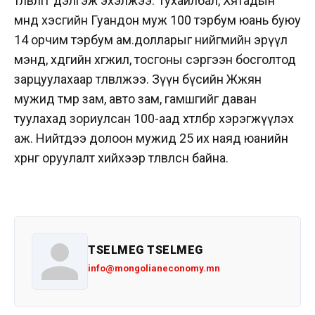
төлөвлөгөөгөө дэлгэж эхэлжээ. Тухайлбал, Хятадын
өмнөд хэсгийн Гуандон муж 100 тэрбум юань буюу
14 орчим тэрбум ам.долларыг нийгмийн эрүүл
мэнд, хөдөөгийн хөгжил, тосгоны сэргээн босголтод
зарцуулахаар төлөвлөжээ. Зүүн бүсийн Жөжян
мужид төмөр зам, авто зам, гамшгийг даван
туулахад зориулсан 100-аад хөтөлбөр хэрэгжүүлэх
аж. Нийтдээ долоон мужид 25 их наяд юанийн
хөрөнгө оруулалт хийхээр төлөвлөсөн байна.
TSELMEG TSELMEG
info@mongolianeconomy.mn