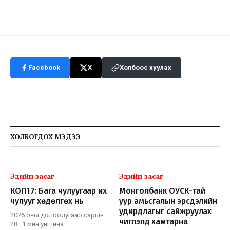
Facebook
X
Холбоос хуулах
ХОЛБОГДОХ МЭДЭЭ
Эдийн засаг
Эдийн засаг
КОП17: Бага чулуугаар их
Монголбанк ОУСК-тай
чулууг хөдөлгөх нь
уур амьсгалын эрсдэлийн
удирдлагыг сайжруулах
2026 оны долоодугаар сарын
чиглэлд хамтарна
28
·
1 мин
уншина