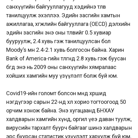
санхүүгийн байгууллагууд хэдийнэ төлвөө
танилцуулж эхэллээ. Эдийн засгийн хамтын
ажиллагаа, хөгжлийн байгууллага (OECD) дэлхийн
эдийн засгийн энэ оны төлвийг 0.5 хувиар
бууруулж, 2.4 хувь гэж танилцуулсан бол
Moody’s мөн 2.4-2.1 хувь болгосон байна. Харин
Bank of America-гийн төлгөнд 2.8 хувь гэж буусан
бөгөөд энэ нь 2009 оны санхүүгийн хямралаас
хойших хамгийн муу үзүүлэлт болж буй юм.
Covid19-ийн голомт болсон өмнөд хөршид
нэгдүгээр сарын 22-нд хөл хорио тогтоогоод 50
орчим хонож байна. Энэ хугацаанд БНХАУ
халдварын хамгийн хүнд, оргил үеэ даван туулж,
вирусийн тархалт буурч байгааг шинэ халдварын
эрс буурсан статистик үзүүлэлт харуулж буй юм.