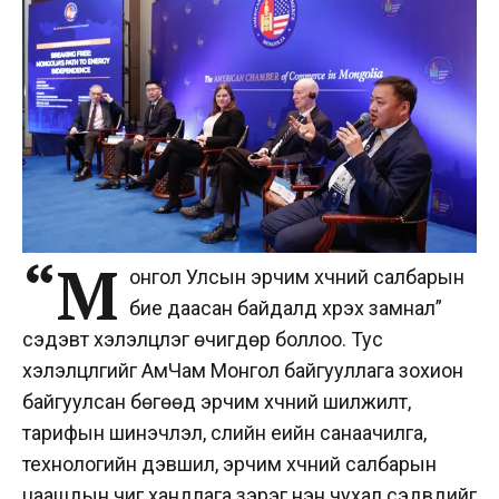
“М
онгол Улсын эрчим хүчний салбарын
бие даасан байдалд хүрэх замнал”
сэдэвт хэлэлцүүлэг өчигдөр боллоо. Тус
хэлэлцүүлгийг АмЧам Монгол байгууллага зохион
байгуулсан бөгөөд эрчим хүчний шилжилт,
тарифын шинэчлэл, сүүлийн үеийн санаачилга,
технологийн дэвшил, эрчим хүчний салбарын
цаашдын чиг хандлага зэрэг нэн чухал сэдвүүдийг