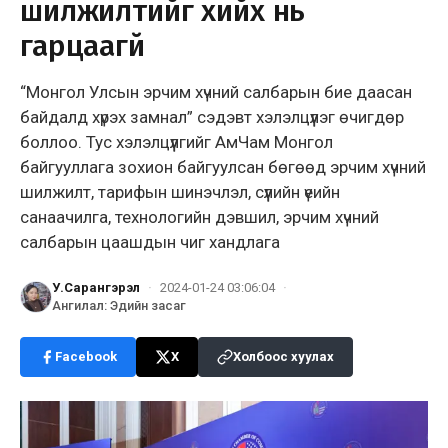
шилжилтийг хийх нь
гарцаагүй
“Монгол Улсын эрчим хүчний салбарын бие даасан
байдалд хүрэх замнал” сэдэвт хэлэлцүүлэг өчигдөр
боллоо. Тус хэлэлцүүлгийг АмЧам Монгол
байгууллага зохион байгуулсан бөгөөд эрчим хүчний
шилжилт, тарифын шинэчлэл, сүүлийн үеийн
санаачилга, технологийн дэвшил, эрчим хүчний
салбарын цаашдын чиг хандлага
У.Сарангэрэл
·
2024-01-24 03:06:04
·
Ангилал
:
Эдийн засаг
Facebook
X
Холбоос хуулах