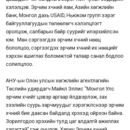
хэлэлцэв. Эрчим хүчний яам, Азийн хөгжлийн
банк, Монгол дахь USAID, Ньюком групп зэрэг
байгууллагуудын төлөөлөгч хэлэлцүүлэгт
оролцож, салбарын байр суурийг илэрхийлсэн
юм. Мөн сэргээгдэх эрчим хүчний нөөц
бололцоо, сэргээгдэх эрчим хүчний их нөөцийг
хэрхэн ашиглах боломжтой талаар санал бодлоо
солилцлоо.
АНУ-ын Олон улсын хөгжлийн агентлагийн
Төслийн удирдагч Майкл Эллис “Монгол Улс
эрчим хүчийг цэвэр аргаар үйлдвэрлэж, зах
зээлийн суурь зарчмуудыг хэрэгжүүлснээр эрчим
хүчний бие даасан байдалд хүрэхэд ойрхон байна.
Зорилгодоо хүрэхийн тулд цаг алдалгүй ажиллах
хэрэгтэй” гэж онцлов. Харин Эрчим хүчний