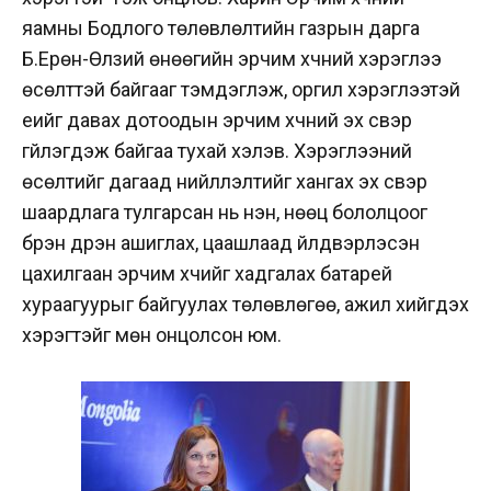
яамны Бодлого төлөвлөлтийн газрын дарга
Б.Ерөн-Өлзий өнөөгийн эрчим хүчний хэрэглээ
өсөлттэй байгааг тэмдэглэж, оргил хэрэглээтэй
үеийг давах дотоодын эрчим хүчний эх үүсвэр
үгүйлэгдэж байгаа тухай хэлэв. Хэрэглээний
өсөлтийг дагаад нийлүүлэлтийг хангах эх үүсвэр
шаардлага тулгарсан нь үнэн, нөөц бололцоог
бүрэн дүүрэн ашиглах, цаашлаад үйлдвэрлэсэн
цахилгаан эрчим хүчийг хадгалах батарей
хураагуурыг байгуулах төлөвлөгөө, ажил хийгдэх
хэрэгтэйг мөн онцолсон юм.