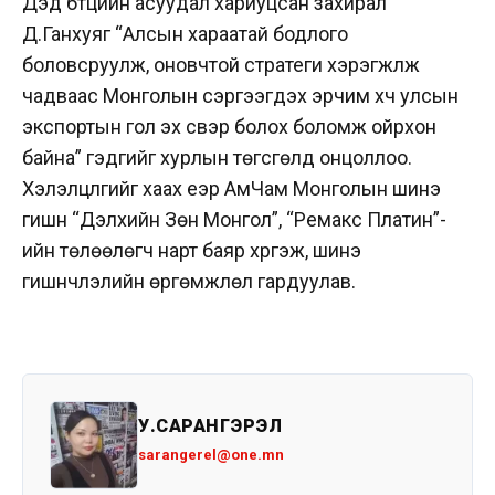
Дэд бүтцийн асуудал хариуцсан захирал
Д.Ганхуяг “Алсын хараатай бодлого
боловсруулж, оновчтой стратеги хэрэгжүүлж
чадваас Монголын сэргээгдэх эрчим хүч улсын
экспортын гол эх үүсвэр болох боломж ойрхон
байна” гэдгийг хурлын төгсгөлд онцоллоо.
Хэлэлцүүлгийг хаах үеэр АмЧам Монголын шинэ
гишүүн “Дэлхийн Зөн Монгол”, “Ремакс Платин”-
ийн төлөөлөгч нарт баяр хүргэж, шинэ
гишүүнчлэлийн өргөмжлөл гардуулав.
У.САРАНГЭРЭЛ
sarangerel@one.mn