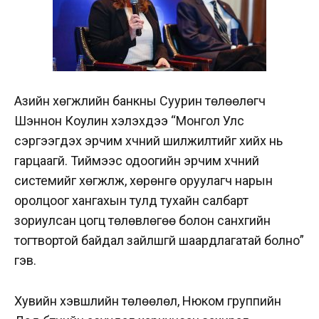
Азийн хөгжлийн банкны Суурин төлөөлөгч
Шэннон Коулин хэлэхдээ “Монгол Улс
сэргээгдэх эрчим хүчний шилжилтийг хийх нь
гарцаагүй. Тиймээс одоогийн эрчим хүчний
системийг хөгжүүлж, хөрөнгө оруулагч нарын
оролцоог хангахын тулд тухайн салбарт
зориулсан цогц төлөвлөгөө болон санхүүгийн
тогтвортой байдал зайлшгүй шаардлагатай болно”
гэв.
Хувийн хэвшлийн төлөөлөл, Нюком группийн