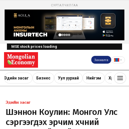
СУРТАЛЧИЛГАА
MSE stock prices loading
Захиалга
Эдийн засаг
Бизнес
Уул уурхай
Нийгэм
Хөрөнгө ору
Эдийн засаг
Шэннон Коулин: Монгол Улс
сэргээгдэх эрчим хүчний