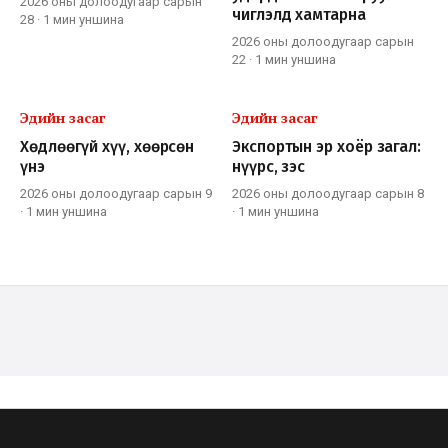
2026 оны долоодугаар сарын
чиглэлд хамтарна
28
·
1 мин
уншина
2026 оны долоодугаар сарын
22
·
1 мин
уншина
Эдийн засаг
Эдийн засаг
Хөдлөөгүй хүү, хөөрсөн
Экспортын эр хоёр загал:
үнэ
нүүрс, зэс
2026 оны долоодугаар сарын 9
2026 оны долоодугаар сарын 8
·
1 мин
уншина
·
1 мин
уншина