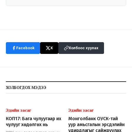
Facebook
X
Холбоос хуулах
ХОЛБОГДОХ МЭДЭЭ
Эдийн засаг
Эдийн засаг
КОП17: Бага чулуугаар их
Монголбанк ОУСК-тай
чулууг хөдөлгөх нь
уур амьсгалын эрсдэлийн
удирдлагыг сайжруулах