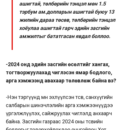
ашигтай, төлбөрийн тэнцэл мөн 1.5
тэрбум ам.долларын ашигтай буюу 13
жилийн дараа төсөв, төлбөрийн тэнцэл
хоёулаа ашигтай гарч эдийн засгийн
амжилтыг бататгасан явдал боллоо.
-2024 онд эдийн засгийн өсөлтийг хангах,
тогтворжуулахад чиглэсэн ямар бодлого,
арга хэмжээнүүд авахаар төлөвлөж байна вэ?
-Нэн тэргүүнд өмнө эхлүүлсэн төсөв, санхүүгийн
салбарын шинэчлэлийн арга хэмжээнүүдээ
үргэлжлүүлэх, сайжруулах чиглэлд анхаарч
байна. Засгийн газраас 2024 оны төсвийн
бодлогыг тодорхойлохдоо онцгойлон Хот,