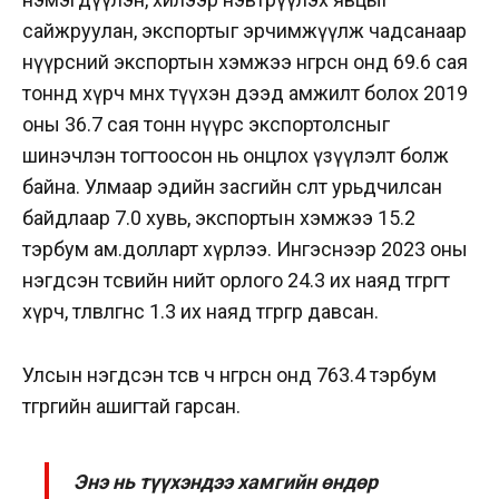
сайжруулан, экспортыг эрчимжүүлж чадсанаар
нүүрсний экспортын хэмжээ өнгөрсөн онд 69.6 сая
тоннд хүрч өмнөх түүхэн дээд амжилт болох 2019
оны 36.7 сая тонн нүүрс экспортолсныг
шинэчлэн тогтоосон нь онцлох үзүүлэлт болж
байна. Улмаар эдийн засгийн өсөлт урьдчилсан
байдлаар 7.0 хувь, экспортын хэмжээ 15.2
тэрбум ам.долларт хүрлээ. Ингэснээр 2023 оны
нэгдсэн төсвийн нийт орлого 24.3 их наяд төгрөгт
хүрч, төлөвлөгөөнөөс 1.3 их наяд төгрөгөөр давсан.
Улсын нэгдсэн төсөв ч өнгөрсөн онд 763.4 тэрбум
төгрөгийн ашигтай гарсан.
Энэ нь түүхэндээ хамгийн өндөр