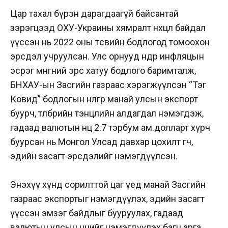
Цар тахал бүрэн дарагдаагүй байсантай
зэрэгцээд ОХУ-Украины хямралт нөхцөл байдал
үүссэн нь 2022 оны төсвийн бодлогод томоохон
эрсдэл учруулсан. Улс орнууд өндөр инфляцын
эсрэг мөнгөний эрс хатуу бодлого баримталж,
БНХАУ-ын Засгийн газраас хэрэгжүүлсэн “Тэг
Ковид” бодлогын нөлөөгөөр манай улсын экспорт
буурч, төлбөрийн тэнцлийн алдагдал нэмэгдэж,
гадаад валютын нөөц 2.7 тэрбум ам.долларт хүрч
буурсан нь Монгол Улсад давхар цохилт өгч,
эдийн засагт эрсдэлийг нэмэгдүүлсэн.
Энэхүү хүнд сорилттой цаг үед манай Засгийн
газраас экспортыг нэмэгдүүлэх, эдийн засагт
үүссэн эмзэг байдлыг бууруулах, гадаад
валютын улсын нөөцийг нэмэгдүүлэх багц арга