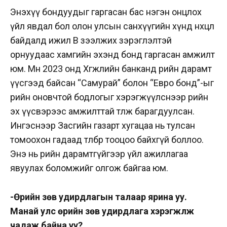
Энэхүү бондуудыг гаргасан бас нэгэн онцлох
үйл явдал бол олон улсын санхүүгийн хүнд нөхцөл
байдалд ижил В зээлжих зэрэглэлтэй
орнуудаас хамгийн эхэнд бонд гаргасан амжилт
юм. Мөн 2023 онд Хөгжлийн банканд өрийн дарамт
үүсгээд байсан “Самурай” болон “Евро бонд”-ыг
өрийн оновчтой бодлогыг хэрэгжүүлснээр өөрийн
эх үүсвэрээс амжилттай төлж барагдуулсан.
Ингэснээр Засгийн газарт хугацаа нь тулсан
томоохон гадаад төлбөр тооцоо байхгүй боллоо.
Энэ нь өрийн дарамтгүйгээр үйл ажиллагаа
явуулах боломжийг олгож байгаа юм.
-Өрийн зөв удирдлагын талаар ярина уу.
Манай улс өрийн зөв удирдлага хэрэгжүүлж
чадаж байна уу?