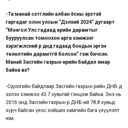
-Та манай сэтгүүлийн албан ёсны эрхтэй
гаргадаг олон улсын “Дэлхий 2024” дугаарт
“Монгол Улс гадаад өрийн дарамтыг
бууруулсан томоохон арга хэмжээг
хэрэгжүүлсний үр дүнд гадаад бондын эргэн
төлөлтийн дарамтгүй болсон” гэж бичсэн.
Манай Засгийн газрын өрийн байдал ямар
байна вэ?
-Одоогийн байдлаар Засгийн газрын өрийн ДНБ-д
эзлэх хэмжээ 43.7 хувьтай тэнцэж байна. Энэ нь
2016 онд Засгийн газрын өр ДНБ-ий 78.8 хувьд
хүрч байсан үеэс хойших хамгийн бага үзүүлэлт
юм.