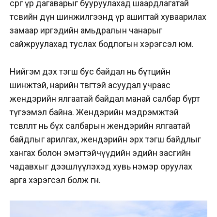
сөрөг үр дагаварыг бууруулахад шаардлагатай
төсвийн дүн шинжилгээнд үр ашигтай хуваарилах
замаар иргэдийн амьдралын чанарыг
сайжруулахад туслах бодлогын хэрэгсэл юм.
Нийгэм дэх тэгш бус байдал нь бүтцийн
шинжтэй, нарийн төвөгтэй асуудал учраас
жендэрийн ялгаатай байдал манай салбар бүрт
түгээмэл байна. Жендэрийн мэдрэмжтэй
төсөвлөлт нь бүх салбарын жендэрийн ялгаатай
байдлыг арилгах, жендэрийн эрх тэгш байдлыг
хангах болон эмэгтэйчүүдийн эдийн засгийн
чадавхыг дээшлүүлэхэд хувь нэмэр оруулах
арга хэрэгсэл болж өгнө.