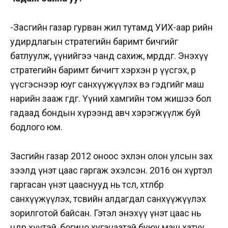
-Засгийн газар гурван жил тутамд УИХ-аар өрийн
удирдлагын стратегийн баримт бичгийг
батлуулж, үүнийгээ чанд сахиж, мөрддөг. Энэхүү
стратегийн баримт бичигт хэрхэн өр үүсгэх, өр
үүсгэснээр юуг санхүүжүүлэх вэ гэдгийг маш
нарийн зааж өгдөг. Үүний хамгийн том жишээ бол
гадаад бондын хүрээнд авч хэрэгжүүлж буй
бодлого юм.
Засгийн газар 2012 оноос эхлэн олон улсын зах
зээлд үнэт цаас гаргаж эхэлсэн. 2016 он хүртэл
гаргасан үнэт цааснууд нь төсөл, хөтөлбөр
санхүүжүүлэх, төсвийн алдагдал санхүүжүүлэх
зорилготой байсан. Гэтэл энэхүү үнэт цаас нь
өндөр хүүтэй, богино хугацаатай буюу маш хатуу