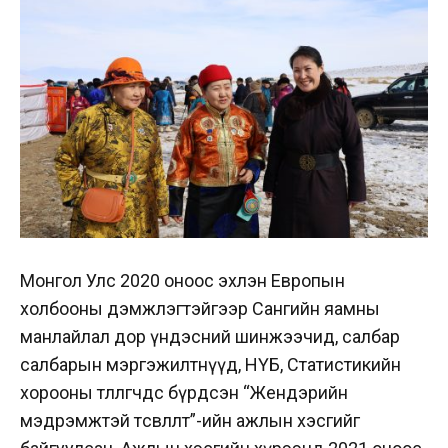
Монгол Улс 2020 оноос эхлэн Европын
холбооны дэмжлэгтэйгээр Сангийн яамны
манлайлал дор үндэсний шинжээчид, салбар
салбарын мэргэжилтнүүд, НҮБ, Статистикийн
хорооны төлөөлөгчдөөс бүрдсэн “Жендэрийн
мэдрэмжтэй төсөвлөлт”-ийн ажлын хэсгийг