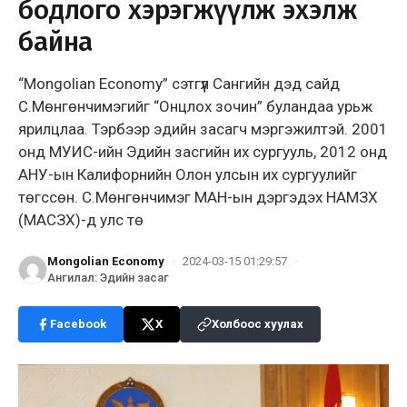
бодлого хэрэгжүүлж эхэлж
байна
“Mongolian Economy” сэтгүүл Сангийн дэд сайд
С.Мөнгөнчимэгийг “Онцлох зочин” буландаа урьж
ярилцлаа. Тэрбээр эдийн засагч мэргэжилтэй. 2001
онд МУИС-ийн Эдийн засгийн их сургууль, 2012 онд
АНУ-ын Калифорнийн Олон улсын их сургуулийг
төгссөн. С.Мөнгөнчимэг МАН-ын дэргэдэх НАМЗХ
(МАСЗХ)-д улс тө
Mongolian Economy
·
2024-03-15 01:29:57
·
Ангилал
:
Эдийн засаг
Facebook
X
Холбоос хуулах