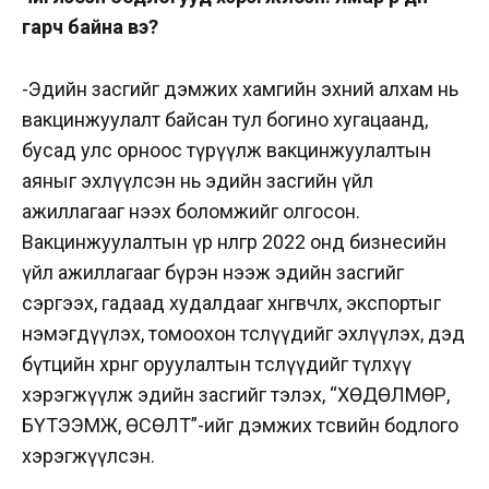
гарч байна вэ?
-Эдийн засгийг дэмжих хамгийн эхний алхам нь
вакцинжуулалт байсан тул богино хугацаанд,
бусад улс орноос түрүүлж вакцинжуулалтын
аяныг эхлүүлсэн нь эдийн засгийн үйл
ажиллагааг нээх боломжийг олгосон.
Вакцинжуулалтын үр нөлөөгөөр 2022 онд бизнесийн
үйл ажиллагааг бүрэн нээж эдийн засгийг
сэргээх, гадаад худалдааг хөнгөвчлөх, экспортыг
нэмэгдүүлэх, томоохон төслүүдийг эхлүүлэх, дэд
бүтцийн хөрөнгө оруулалтын төслүүдийг түлхүү
хэрэгжүүлж эдийн засгийг тэлэх, “ХӨДӨЛМӨР,
БҮТЭЭМЖ, ӨСӨЛТ”-ийг дэмжих төсвийн бодлого
хэрэгжүүлсэн.