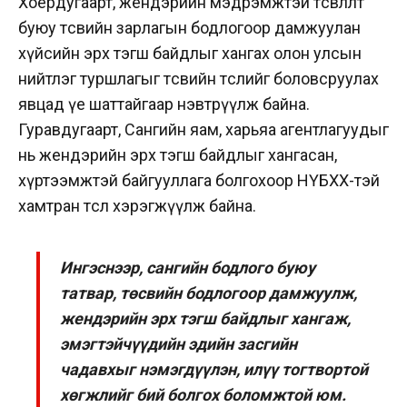
Хоёрдугаарт, жендэрийн мэдрэмжтэй төсөвлөлт
буюу төсвийн зарлагын бодлогоор дамжуулан
хүйсийн эрх тэгш байдлыг хангах олон улсын
нийтлэг туршлагыг төсвийн төслийг боловсруулах
явцад үе шаттайгаар нэвтрүүлж байна.
Гуравдугаарт, Сангийн яам, харьяа агентлагуудыг
нь жендэрийн эрх тэгш байдлыг хангасан,
хүртээмжтэй байгууллага болгохоор НҮБХХ-тэй
хамтран төсөл хэрэгжүүлж байна.
Ингэснээр, сангийн бодлого буюу
татвар, төсвийн бодлогоор дамжуулж,
жендэрийн эрх тэгш байдлыг хангаж,
эмэгтэйчүүдийн эдийн засгийн
чадавхыг нэмэгдүүлэн, илүү тогтвортой
хөгжлийг бий болгох боломжтой юм.