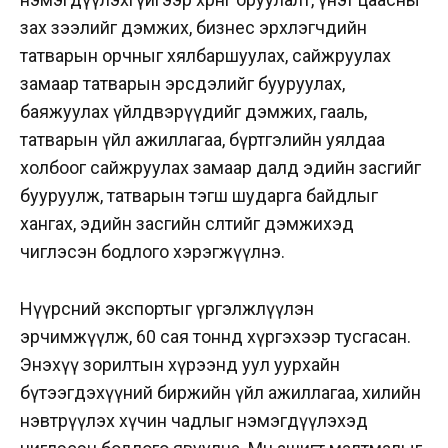
зах зээлийг дэмжих, бизнес эрхлэгчдийн
татварын орчныг хялбаршуулах, сайжруулах
замаар татварын эрсдэлийг бууруулах,
баяжуулах үйлдвэрүүдийг дэмжих, гааль,
татварын үйл ажиллагаа, бүртгэлийн уялдаа
холбоог сайжруулах замаар далд эдийн засгийг
бууруулж, татварын тэгш шударга байдлыг
хангах, эдийн засгийн өсөлтийг дэмжихэд
чиглэсэн бодлого хэрэгжүүлнэ.
Нүүрсний экспортыг үргэлжлүүлэн
эрчимжүүлж, 60 сая тоннд хүргэхээр тусгасан.
Энэхүү зорилтын хүрээнд уул уурхайн
бүтээгдэхүүний биржийн үйл ажиллагаа, хилийн
нэвтрүүлэх хүчин чадлыг нэмэгдүүлэхэд