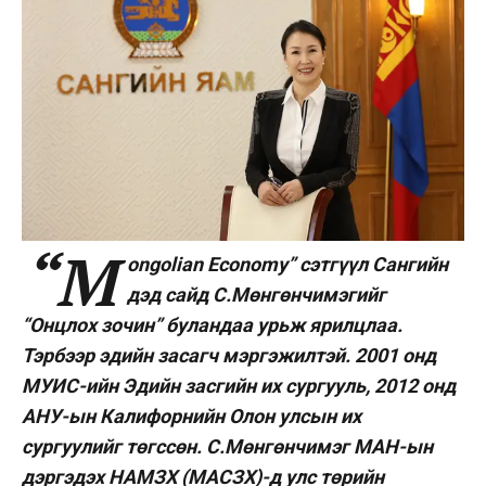
“M
ongolian Economy” сэтгүүл Сангийн
дэд сайд С.Мөнгөнчимэгийг
“Онцлох зочин” буландаа урьж ярилцлаа.
Тэрбээр эдийн засагч мэргэжилтэй. 2001 онд
МУИС-ийн Эдийн засгийн их сургууль, 2012 онд
АНУ-ын Калифорнийн Олон улсын их
сургуулийг төгссөн. С.Мөнгөнчимэг МАН-ын
дэргэдэх НАМЗХ (МАСЗХ)-д улс төрийн