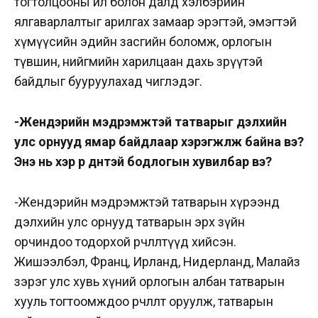
тогтолцооны ил болон далд хэлбэрийн
ялгаварлалтыг арилгах замаар эрэгтэй, эмэгтэй
хүмүүсийн эдийн засгийн боломж, орлогын
түвшин, нийгмийн харилцаан дахь зөрүүтэй
байдлыг бууруулахад чиглэдэг.
-Жендэрийн мэдрэмжтэй татварыг дэлхийн
улс орнууд ямар байдлаар хэрэгжүүлж байна вэ?
Энэ нь хэр үр дүнтэй бодлогын хувилбар вэ?
-Жендэрийн мэдрэмжтэй татварын хүрээнд
дэлхийн улс орнууд татварын эрх зүйн
орчиндоо тодорхой өөрчлөлтүүд хийсэн.
Жишээлбэл, Франц, Ирланд, Нидерланд, Малайз
зэрэг улс хувь хүний орлогын албан татварын
хууль тогтоомждоо өөрчлөлт оруулж, татварын