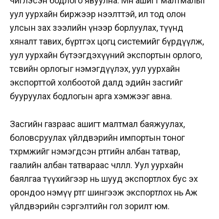
чиглэсэн бодлого явуулна. Мөн ашигт малтмалыг
уул уурхайн биржээр нээлттэй, ил тод олон
улсын зах зээлийн үнээр борлуулах, түүнд
хяналт тавих, бүртгэх цогц системийг бүрдүүлж,
уул уурхайн бүтээгдэхүүний экспортын орлого,
төсвийн орлогыг нэмэгдүүлэх, уул уурхайн
экспорттой холбоотой далд эдийн засгийг
бууруулах бодлогын арга хэмжээг авна.
Засгийн газраас ашигт малтмал баяжуулах,
боловсруулах үйлдвэрийн импортын тоног
төхөөрөмжийг нэмэгдсэн өртгийн албан татвар,
гаалийн албан татвараас чөлөөллөө. Уул уурхайн
баялгаа түүхийгээр нь шууд экспортлох бус эх
орондоо нэмүү өртөг шингээж экспортлох нь Аж
үйлдвэрийн сэргэлтийн гол зорилт юм.