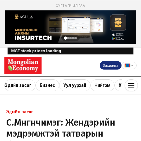
СУРТАЛЧИЛГАА
MSE stock prices loading
Захиалга
Эдийн засаг
Бизнес
Уул уурхай
Нийгэм
Хөрөнгө ору
Эдийн засаг
С.Мөнгөнчимэг: Жендэрийн
мэдрэмжтэй татварын