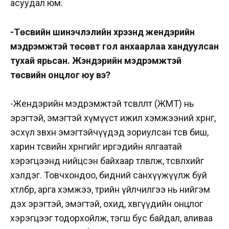
асуудал юм.
-Төсвийн шинэчлэлийн хүрээнд жендэрийн
мэдрэмжтэй төсөвт гол анхаарлаа хандуулсан
тухай ярьсан. Жэндэрийн мэдрэмжтэй
төсвийн онцлог юу вэ?
-Жендэрийн мэдрэмжтэй төсөвлөлт (ЖМТ) нь
эрэгтэй, эмэгтэй хүмүүст ижил хэмжээний хөрөнгө,
эсхүл зөвхөн эмэгтэйчүүдэд зориулсан төсөв биш,
харин төсвийн хөрөнгийг иргэдийн ялгаатай
хэрэгцээнд нийцсэн байхаар төлөвлөж, төсөвлөхийг
хэлдэг. Товчхондоо, бидний санхүүжүүлж буй
хөтөлбөр, арга хэмжээ, төрийн үйлчилгээ нь нийгэм
дэх эрэгтэй, эмэгтэй, охид, хөвгүүдийн онцлог
хэрэгцээг тодорхойлж, тэгш бус байдал, аливаа