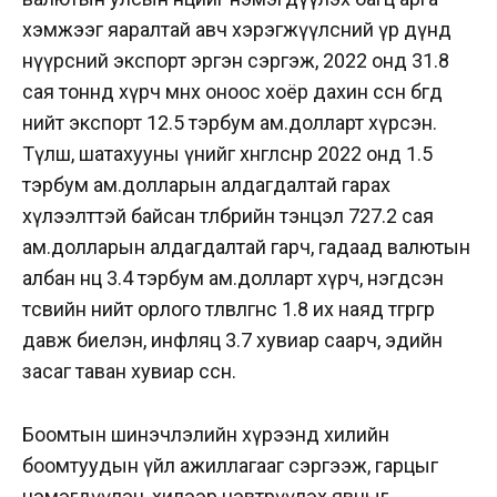
хэмжээг яаралтай авч хэрэгжүүлсний үр дүнд
нүүрсний экспорт эргэн сэргэж, 2022 онд 31.8
сая тоннд хүрч өмнөх оноос хоёр дахин өссөн бөгөөд
нийт экспорт 12.5 тэрбум ам.долларт хүрсэн.
Түлш, шатахууны үнийг хөнгөлснөөр 2022 онд 1.5
тэрбум ам.долларын алдагдалтай гарах
хүлээлттэй байсан төлбөрийн тэнцэл 727.2 сая
ам.долларын алдагдалтай гарч, гадаад валютын
албан нөөц 3.4 тэрбум ам.долларт хүрч, нэгдсэн
төсвийн нийт орлого төлөвлөгөөнөөс 1.8 их наяд төгрөгөөр
давж биелэн, инфляц 3.7 хувиар саарч, эдийн
засаг таван хувиар өссөн.
Боомтын шинэчлэлийн хүрээнд хилийн
боомтуудын үйл ажиллагааг сэргээж, гарцыг
нэмэгдүүлэн, хилээр нэвтрүүлэх явцыг