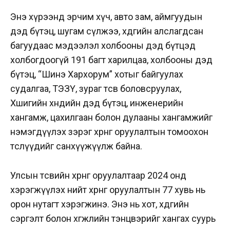
Энэ хүрээнд эрчим хүч, авто зам, аймгуудын
дэд бүтэц, шугам сүлжээ, хөдөөгийн алслагдсан
багуудаас мэдээлэл холбооны дэд бүтцэд
холбогдоогүй 191 багт харилцаа, холбооны дэд
бүтэц, “Шинэ Хархорум” хотыг байгуулах
судалгаа, ТЭЗҮ, зураг төсөв боловсруулах,
Хөшигийн хөндийн дэд бүтэц, инженерийн
хангамж, цахилгаан болон дулааны хангамжийг
нэмэгдүүлэх зэрэг хөрөнгө оруулалтын томоохон
төслүүдийг санхүүжүүлж байна.
Улсын төсвийн хөрөнгө оруулалтаар 2024 онд
хэрэгжүүлэх нийт хөрөнгө оруулалтын 77 хувь нь
орон нутагт хэрэгжинэ. Энэ нь хот, хөдөөгийн
сэргэлт болон хөгжлийн тэнцвэрийг хангах суурь