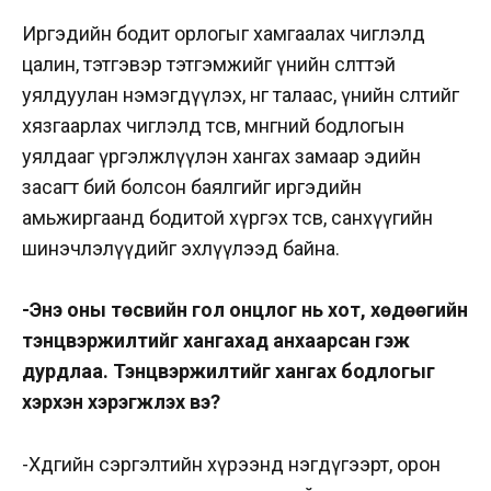
Иргэдийн бодит орлогыг хамгаалах чиглэлд
цалин, тэтгэвэр тэтгэмжийг үнийн өсөлттэй
уялдуулан нэмэгдүүлэх, нөгөө талаас, үнийн өсөлтийг
хязгаарлах чиглэлд төсөв, мөнгөний бодлогын
уялдааг үргэлжлүүлэн хангах замаар эдийн
засагт бий болсон баялгийг иргэдийн
амьжиргаанд бодитой хүргэх төсөв, санхүүгийн
шинэчлэлүүдийг эхлүүлээд байна.
-Энэ оны төсвийн гол онцлог нь хот, хөдөөгийн
тэнцвэржилтийг хангахад анхаарсан гэж
дурдлаа. Тэнцвэржилтийг хангах бодлогыг
хэрхэн хэрэгжүүлэх вэ?
-Хөдөөгийн сэргэлтийн хүрээнд нэгдүгээрт, орон