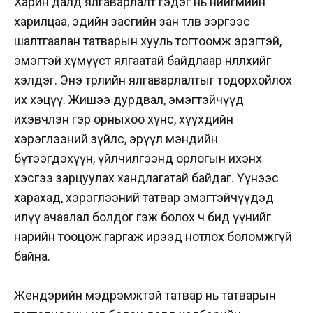
Харин далд ялгаварлалт гэдэг нь нийгмийн
харилцаа, эдийн засгийн зан төлөв зэргээс
шалтгаалан татварын хууль тогтоомж эрэгтэй,
эмэгтэй хүмүүст ялгаатай байдлаар нөлөөлөхийг
хэлдэг. Энэ төрлийн ялгаварлалтыг тодорхойлох
их хэцүү. Жишээ дурдвал, эмэгтэйчүүд
ихэвчлэн гэр орныхоо хүнс, хүүхдийн
хэрэглээний зүйлс, эрүүл мэндийн
бүтээгдэхүүн, үйлчилгээнд орлогын ихэнх
хэсгээ зарцуулах хандлагатай байдаг. Үүнээс
харахад, хэрэглээний татвар эмэгтэйчүүдэд
илүү ачаалал болдог гэж болох ч бид үүнийг
нарийн тооцож гаргаж ирээд нотлох боломжгүй
байна.
Жендэрийн мэдрэмжтэй татвар нь татварын