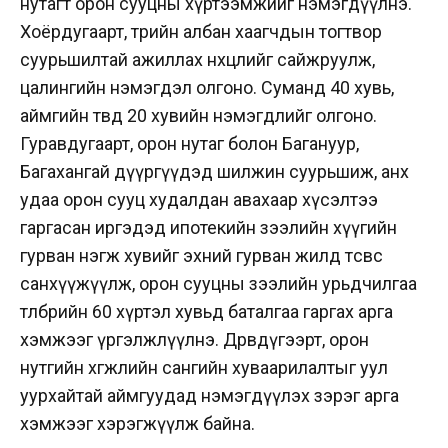
нутагт орон сууцны хүртээмжийг нэмэгдүүлнэ.
Хоёрдугаарт, төрийн албан хаагчдын тогтвор
суурьшилтай ажиллах нөхцөлийг сайжруулж,
цалингийн нэмэгдэл олгоно. Суманд 40 хувь,
аймгийн төвд 20 хувийн нэмэгдлийг олгоно.
Гуравдугаарт, орон нутаг болон Багануур,
Багахангай дүүргүүдэд шилжин суурьшиж, анх
удаа орон сууц худалдан авахаар хүсэлтээ
гаргасан иргэдэд ипотекийн зээлийн хүүгийн
гурван нэгж хувийг эхний гурван жилд төсвөөс
санхүүжүүлж, орон сууцны зээлийн урьдчилгаа
төлбөрийн 60 хүртэл хувьд баталгаа гаргах арга
хэмжээг үргэлжлүүлнэ. Дөрөвдүгээрт, орон
нутгийн хөгжлийн сангийн хуваарилалтыг уул
уурхайтай аймгуудад нэмэгдүүлэх зэрэг арга
хэмжээг хэрэгжүүлж байна.