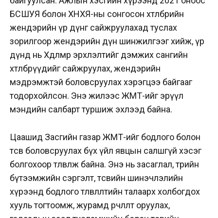
байгуулсан. Ажлын хэсгийн хүрээнд 2021 оноос
БСШУЯ болон ХНХЯ-ны сонгосон хөтөлбөрийн
жендэрийн үр дүнг сайжруулахад туслах
зорилгоор жендэрийн дүн шинжилгээг хийж, үр
дүнд нь Хөдөлмөр эрхлэлтийг дэмжих сангийн
хөтөлбөрүүдийг сайжруулах, жендэрийн
мэдрэмжтэй боловсруулах хэрэгцээ байгааг
тодорхойлсон. Энэ жилээс ЖМТ-ийг эрүүл
мэндийн салбарт туршиж эхлээд байна.
Цаашид Засгийн газар ЖМТ-ийг бодлого болон
төсөв боловсруулах бүх үйл явцын салшгүй хэсэг
болгохоор төлөвлөж байна. Энэ нь засаглал, төрийн
бүтээмжийн сэргэлт, төсвийн шинэчлэлийн
хүрээнд бодлого төлөвлөлтийн талаарх холбогдох
хууль тогтоомж, журамд өөрчлөлт оруулах,