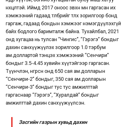
нөхцөлтэй. Иймд 2017 оноос зөвхөн өмнө гаргасан их
хэмжээний гадаад төлбөрийг төлөх зорилгоор бонд
гаргаж, гадаад бондын хэмжээг нэмэгдүүлэхгүй
байх бодлого баримталж байна. Тухайлбал, 2021
онд хугацаа нь тулсан “Чингис”, “Гэрэгэ” бондыг
дахин санхүүжүүлэх зорилгоор 1.0 тэрбум
ам.доллартой тэнцэх хэмжээний “Сенчири”
бондыг 3.5-4.45 хувийн хүүтэйгээр гаргасан.
Түүнчлэн, өнгөрсөн онд 650 сая ам.долларын
“Сенчири-2” бондыг, 350 сая ам.долларын
“Сенчири-3” бондыг тус тус амжилттай
гаргаснаар “Гэрэгэ”, “Хуралдай” бондыг
амжилттай дахин санхүүжүүлсэн.
Засгийн газрын хувьд дахин