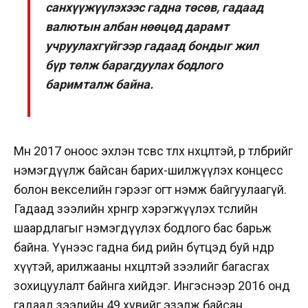
санхүүжүүлэхээс гадна төсөв, гадаад
валютын албан нөөцөд дарамт
учруулахгүйгээр гадаад бондыг жил
бүр төлж барагдуулах бодлого
баримталж байна.
Мөн 2017 оноос эхлэн төсвөөс төлөх нөхцөлтэй, өр төлбөрийг
нэмэгдүүлж байсан барих-шилжүүлэх концесс
болон векселийн гэрээг огт нэмж байгуулаагүй.
Гадаад зээлийн хөрөнгөөр хэрэгжүүлэх төслийн
шаардлагыг нэмэгдүүлэх бодлого бас барьж
байна. Үүнээс гадна бид өрийн бүтцэд буй өндөр
хүүтэй, арилжааны нөхцөлтэй зээлийг багасгах
зохицуулалт байнга хийдэг. Ингэснээр 2016 онд
гадаад зээлийн 49 хувийг эзэлж байсан