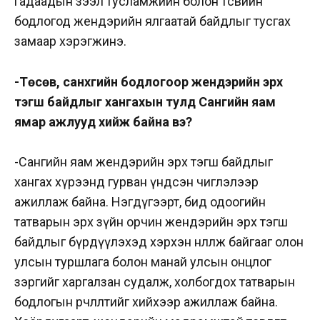
гадаадын зээл тусламжийн болон төсвийн
бодлогод жендэрийн ялгаатай байдлыг тусгах
замаар хэрэгжинэ.
-Төсөв, санхүүгийн бодлогоор жендэрийн эрх
тэгш байдлыг хангахын тулд Сангийн яам
ямар ажлууд хийж байна вэ?
-Сангийн яам жендэрийн эрх тэгш байдлыг
хангах хүрээнд гурван үндсэн чиглэлээр
ажиллаж байна. Нэгдүгээрт, бид одоогийн
татварын эрх зүйн орчин жендэрийн эрх тэгш
байдлыг бүрдүүлэхэд хэрхэн нөлөөлж байгааг олон
улсын туршлага болон манай улсын онцлог
зэргийг харгалзан судалж, холбогдох татварын
бодлогын өөрчлөлтийг хийхээр ажиллаж байна.