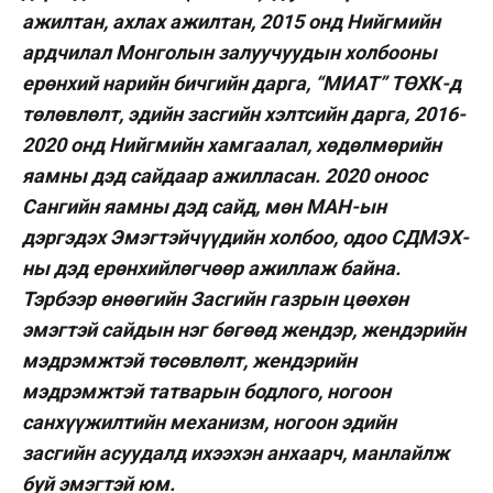
ажилтан, ахлах ажилтан, 2015 онд Нийгмийн
ардчилал Монголын залуучуудын холбооны
ерөнхий нарийн бичгийн дарга, “МИАТ” ТӨХК-д
төлөвлөлт, эдийн засгийн хэлтсийн дарга, 2016-
2020 онд Нийгмийн хамгаалал, хөдөлмөрийн
яамны дэд сайдаар ажилласан. 2020 оноос
Сангийн яамны дэд сайд, мөн МАН-ын
дэргэдэх Эмэгтэйчүүдийн холбоо, одоо СДМЭХ-
ны дэд ерөнхийлөгчөөр ажиллаж байна.
Тэрбээр өнөөгийн Засгийн газрын цөөхөн
эмэгтэй сайдын нэг бөгөөд жендэр, жендэрийн
мэдрэмжтэй төсөвлөлт, жендэрийн
мэдрэмжтэй татварын бодлого, ногоон
санхүүжилтийн механизм, ногоон эдийн
засгийн асуудалд ихээхэн анхаарч, манлайлж
буй эмэгтэй юм.