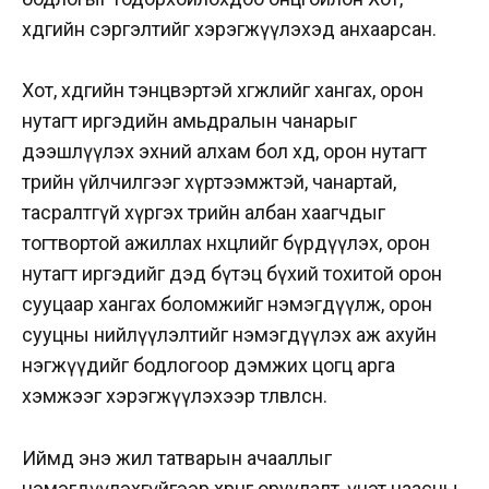
хөдөөгийн сэргэлтийг хэрэгжүүлэхэд анхаарсан.
Хот, хөдөөгийн тэнцвэртэй хөгжлийг хангах, орон
нутагт иргэдийн амьдралын чанарыг
дээшлүүлэх эхний алхам бол хөдөө, орон нутагт
төрийн үйлчилгээг хүртээмжтэй, чанартай,
тасралтгүй хүргэх төрийн албан хаагчдыг
тогтвортой ажиллах нөхцөлийг бүрдүүлэх, орон
нутагт иргэдийг дэд бүтэц бүхий тохитой орон
сууцаар хангах боломжийг нэмэгдүүлж, орон
сууцны нийлүүлэлтийг нэмэгдүүлэх аж ахуйн
нэгжүүдийг бодлогоор дэмжих цогц арга
хэмжээг хэрэгжүүлэхээр төлөвлөсөн.
Иймд энэ жил татварын ачааллыг
нэмэгдүүлэхгүйгээр хөрөнгө оруулалт, үнэт цаасны