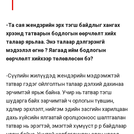
-Та сая жендэрийн эрх тэгш байдлыг хангах
хүрээнд татварын бодлогын өөрчлөлт хийх
талаар ярьлаа. Энэ талаар дэлгэрэнгүй
мэдээлэл өгнө үү? Яагаад ийм бодлогын
өөрчлөлт хийхээр төлөвлөсөн бэ?
-Сүүлийн жилүүдэд жендэрийн мэдрэмжтэй
татвар гэдэг ойлголтын талаар дэлхий дахинаа
эрчимтэй ярьж байна. Учир нь татвар тэгш
шударга байх зарчимтай ч орлогын түвшин,
хөдөлмөр эрхлэлт, нийгэм эдийн засгийн харилцаан
дахь хүйсийн ялгаатай оролцооноос шалтгаалан
татвар нь эрэгтэй, эмэгтэй хүмүүст өөр өөр байдлаар