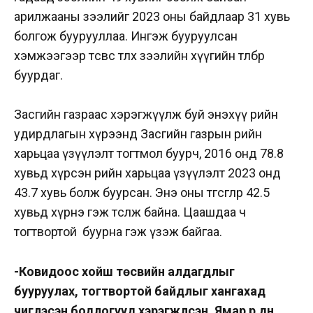
арилжааны зээлийг 2023 оны байдлаар 31 хувь
болгож буурууллаа. Ингэж бууруулсан
хэмжээгээр төсвөөс төлөх зээлийн хүүгийн төлбөр
буурдаг.
Засгийн газраас хэрэгжүүлж буй энэхүү өрийн
удирдлагын хүрээнд Засгийн газрын өрийн
харьцаа үзүүлэлт тогтмол буурч, 2016 онд 78.8
хувьд хүрсэн өрийн харьцаа үзүүлэлт 2023 онд
43.7 хувь болж буурсан. Энэ оны төгсгөлөөр 42.5
хувьд хүрнэ гэж төсөөлж байна. Цаашдаа ч
тогтвортой буурна гэж үзэж байгаа.
-Ковидоос хойш төсвийн алдагдлыг
бууруулах, тогтвортой байдлыг хангахад
чиглэсэн бодлогууд хэрэгжүүлсэн. Ямар үр дүн