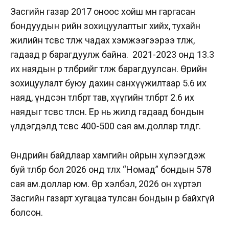
Засгийн газар 2017 оноос хойш өмнө гаргасан
бондуудын өрийн зохицуулалтыг хийх, тухайн
жилийн төсвөөс төлж чадах хэмжээгээрээ төлж,
гадаад өрөө барагдуулж байна. 2021-2023 онд 13.3
их наядын өр төлбөрийг төлж барагдуулсан. Өрийн
зохицуулалт буюу дахин санхүүжилтаар 5.6 их
наяд, үндсэн төлбөрт тав, хүүгийн төлбөрт 2.6 их
наядыг төсвөөс төлсөн. Ер нь жилд гадаад бондын
үлдэгдэлд төсвөөс 400-500 сая ам.доллар төлдөг.
Өнөөдрийн байдлаар хамгийн ойрын хүлээгдэж
буй төлбөр бол 2026 онд төлөх “Номад” бондын 578
сая ам.доллар юм. Өөрөө хэлбэл, 2026 он хүртэл
Засгийн газарт хугацаа тулсан бондын өр байхгүй
болсон.