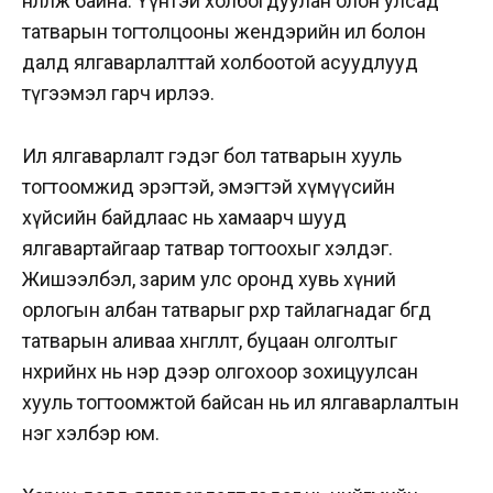
нөлөөлж байна. Үүнтэй холбогдуулан олон улсад
татварын тогтолцооны жендэрийн ил болон
далд ялгаварлалттай холбоотой асуудлууд
түгээмэл гарч ирлээ.
Ил ялгаварлалт гэдэг бол татварын хууль
тогтоомжид эрэгтэй, эмэгтэй хүмүүсийн
хүйсийн байдлаас нь хамаарч шууд
ялгавартайгаар татвар тогтоохыг хэлдэг.
Жишээлбэл, зарим улс оронд хувь хүний
орлогын албан татварыг өрхөөр тайлагнадаг бөгөөд
татварын аливаа хөнгөлөлт, буцаан олголтыг
нөхрийнх нь нэр дээр олгохоор зохицуулсан
хууль тогтоомжтой байсан нь ил ялгаварлалтын
нэг хэлбэр юм.