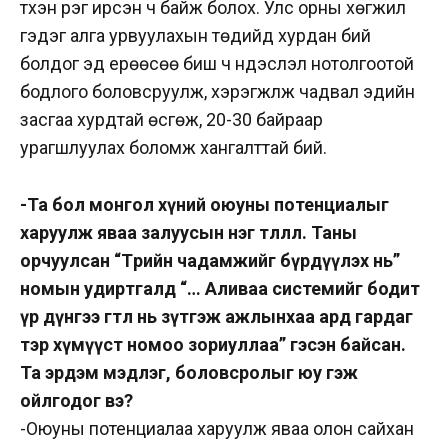
түүхэн үүрэг ирсэн ч байж болох. Улс орны хөгжил
гэдэг алга урвуулахын төдийд хурдан бий
болдог эд ерөөсөө биш ч үндэслэл нотолгоотой
бодлого боловсруулж, хэрэгжүүлж чадвал эдийн
засгаа хурдтай өсгөж, 20-30 байраар
урагшлуулах боломж хангалттай бий.
-Та бол монгол хүний оюуны потенциалыг
харуулж яваа залуусын нэг төлөөлөл. Таны
орчуулсан “Төрийн чадамжийг бүрдүүлэх нь”
номын удиртгалд “… Аливаа системийг бодит
үр дүнгээ өгтөл нь зүтгэж ажлынхаа ард гардаг
тэр хүмүүст номоо зориуллаа” гэсэн байсан.
Та эрдэм мэдлэг, боловсролыг юу гэж
ойлгодог вэ?
-Оюуны потенциалаа харуулж яваа олон сайхан