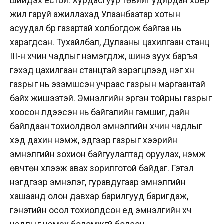
шийдэх ёстой. Хурдасгуур төвийг удирдан хоёр
жил гаруй ажиллахад Улаанбаатар хотын
асуудал бүр газартай холбогдож байгаа нь
харагдсан. Тухайлбал, Дулааны цахилгаан станц
III-н хүчин чадлыг нэмэгдүүлж, шинэ зуух баръя
гэхэд цахилгаан станцтай зэрэгцүүлээд нэг хүн
газрыг нь эзэмшсэн учраас газрын маргаантай
байх жишээтэй. Эмнэлгийн эргэн тойрны газрыг
хоосон үлдээсэн нь байгалийн гамшиг, дайн
байлдаан тохиолдвол эмнэлгийн хүчин чадлыг
хэд дахин нэмж, эдгээр газрыг хээрийн
эмнэлгийн зохион байгуулалтад оруулах, нэмж
өвчтөн хүлээж авах зорилготой байдаг. Гэтэл
нэгдүгээр эмнэлэг, гуравдугаар эмнэлгийн
хашаанд олон давхар барилгууд баригдаж,
гэнэтийн осол тохиолдсон үед эмнэлгийн хүч