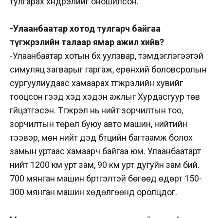
тулгарах хүндрэлийг оношилсон.
-Улаанбаатар хотод тулгарч байгаа
түгжрэлийн талаар ямар ажил хийв?
-Улаанбаатар хотын бүх уулзвар, тэмдэглэгээтэй
симуляц загварыг гаргаж, ерөнхий боловсролын
сургуулиудаас хамаарах түгжрэлийн хувийг
тооцсон гээд хэд хэдэн ажлыг Хурдасгуур төв
гүйцэтгэсэн. Түгжрэл нь нийт зорчилтын тоо,
зорчилтын төрөл буюу авто машин, нийтийн
тээвэр, мөн нийт дэд бүтцийн багтаамж болох
замын уртаас хамаарч байгаа юм. Улаанбаатарт
нийт 1200 км урт зам, 90 км урт дугуйн зам бий.
700 мянган машин бүртгэлтэй бөгөөд өдөрт 150-
300 мянган машин хөдөлгөөнд оролцдог.