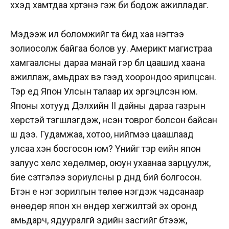
хүүхэд хамтдаа хүртэнэ гэж би бодож ажилладаг.
Мэдээж илүү боломжийг та бид хаа нэгтээ
золиосолж байгаа болов уу. Америкт магистраа
хамгаалсны дараа манай гэр бүл цаашид хаана
ажиллаж, амьдрах вэ гээд хоорондоо ярилцсан.
Тэр үед Япон Улсын талаар их эргэцүүлсэн юм.
Японы хотууд Дэлхийн II дайны дараа газрын
хөрстэй тэгшлэгдэж, үнсэн товрог болсон байсан
шүү дээ. Гудамжаа, хотоо, нийгмээ цаашлаад
улсаа хэн босгосон юм? Үүнийг тэр үеийн япон
залуус хөлс хөдөлмөр, оюун ухаанаа зарцуулж,
бие сэтгэлээ зориулсны үр дүнд бий болгосон.
Бүтэн үе нэг зорилгын төлөө нэгдэж чадсанаар
өнөөдөр япон хүн өндөр хөгжилтэй эх оронд
амьдарч, ядууралгүй эдийн засгийг бүтээж,