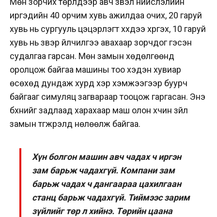
Мөн зорчих төрлүүдээр авч үзвэл нийслэлийн
иргэдийн 40 орчим хувь ажилдаа очих, 20 гаруй
хувь нь сургууль цэцэрлэгт хүүхдээ хүргэх, 10 гаруй
хувь нь үзвэр үйлчилгээ авахаар зорчдог гэсэн
судалгаа гарсан. Мөн замын хөдөлгөөнд
оролцож байгаа машины тоо хэдэн хувиар
өсөхөд дундаж хурд хэр хэмжээгээр буурч
байгааг симуляц загвараар тооцож гаргасан. Энэ
бүхнийг задлаад харахаар маш олон хүчин зүйл
замын түгжрэлд нөлөөлж байгаа.
Хүн болгон машин авч чадах ч иргэн
зам барьж чадахгүй. Компани зам
барьж чадах ч дангаараа цахилгаан
станц барьж чадахгүй. Тиймээс зарим
зүйлийг төр л хийнэ. Төрийн цаана