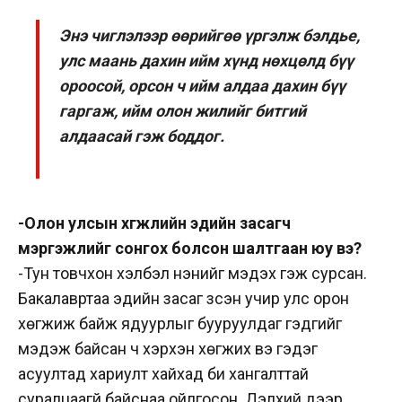
Энэ чиглэлээр өөрийгөө үргэлж бэлдье,
улс маань дахин ийм хүнд нөхцөлд бүү
ороосой, орсон ч ийм алдаа дахин бүү
гаргаж, ийм олон жилийг битгий
алдаасай гэж боддог.
-Олон улсын хөгжлийн эдийн засагч
мэргэжлийг сонгох болсон шалтгаан юу вэ?
-Тун товчхон хэлбэл үнэнийг мэдэх гэж сурсан.
Бакалавртаа эдийн засаг үзсэн учир улс орон
хөгжиж байж ядуурлыг бууруулдаг гэдгийг
мэдэж байсан ч хэрхэн хөгжих вэ гэдэг
асуултад хариулт хайхад би хангалттай
суралцаагүй байснаа ойлгосон. Дэлхий дээр