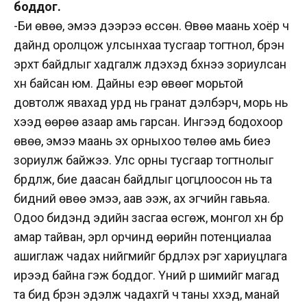
боддог.
-Би өвөө, эмээ дээрээ өссөн. Өвөө маань хоёр ч
дайнд оролцож улсынхаа тусгаар тогтнол, бүрэн
эрхт байдлыг хадгалж үлдэхэд бүхнээ зориулсан
хүн байсан юм. Дайны үеэр өвөөг морьтой
довтолж явахад урд нь гранат дэлбэрч, морь нь
үхээд өөрөө азаар амь гарсан. Ингээд бодохоор
өвөө, эмээ маань эх орныхоо төлөө амь биеэ
зориулж байжээ. Улс орны тусгаар тогтнолыг
бүрдүүлж, бие даасан байдлыг цогцлоосон нь та
бидний өвөө эмээ, аав ээж, ах эгчийн гавьяа.
Одоо бидэнд эдийн засгаа өсгөж, монгол хүн бүр
амар тайван, эрүүл орчинд өөрийн потенциалаа
ашиглаж чадах нийгмийг бүрдүүлэх үүрэг хариуцлага
ирээд байна гэж боддог. Үүний үр шимийг магад
та бид бүрэн эдэлж чадахгүй ч таны хүүхэд, манай