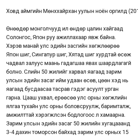
Ховд аймгийн Мөнххайрхан уулын ноён оргилд (20
Өнөөдөр монголчууд илүү өндөр цалин хайгаад
Солонгос, Япон руу ажиллахаар явж байна.
Хэрэв манай улс эдийн засгийн хөгжлөөрөө
Япон шиг, Сингапур шиг, Хятад шиг хурдтай өсөж
чадвал залуус маань гадагшаа явах шаардлагагүй
болно. Сүүлийн 50 жилийг харвал яагаад зарим
улсын эдийн засаг ийм удаан өсөв, цөөн хэд нь
яагаад бусдаасаа тасрав гэдэг асуулт урган
гарна. Цааш ухвал, ерөөсөө улс орны хөгжлийн
ялгаа тухайн улс орны боловсруулж, баримталж,
амжилттай хэрэгжүүлсэн бодлогоос л хамаарна.
Зарим улсын эдийн засаг 50 жилийн хугацааанд
3-4 дахин томорсон байхад зарим улс орных 15