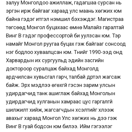
залуу Монголдоо ажиллаж, гадагшаа сурсан нь
эргэн ирж байгааг хараад улс маань хөгжих юм
байна гэдэг итгэл үнэмшил бэхэждэг. Магистраа
төгсөөд Монгол буцахаас өмнө Малайз гаралтай
Винг Вүү гэдэг профессортой би уулзсан юм. Тэр
намайг Монгол руугаа буцах гэж байгааг сонсоод
нэг бодлоо хуваалцсан юм. Түүнийг 1990-ээд онд
Харвардын их сургуульд эдийн засгийн
доктороор суралцаж байхад Монголд
ардчилсан хувьсгал гарч, талбай дүүртэл жагсаж
байж. Эрх мэдлээ өгөхгүй гэсэн зарим улсын
удирдагчид танк ашиглаж байхад Монголын
удирдагчид хулганын хамраас цус гаргалгүй
шилжилт хийж, жагсагчдын хүсэлтийг хүлээж
авахыг хараад Монгол Улс хөгжих нь дээ гэж
Винг Вүү гуай бодсон юм билээ. Ийм гэгээлэг