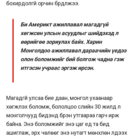
бохирдолгүй орчин бүрдүүлжээ.
Би Америкт ажиллавал магадгүй
хөгжсөн улсын асуудлыг шийдэхэд л
өөрийгөө зориулах байх. Харин
Монголдоо ажиллавал дараачийн үедээ
олон боломжийг бий болгож чадна гэж
итгэсэн учраас эргэж ирсэн.
Магадгүй улсаа бие даан, монгол ухаанаар
хөгжүүлэх боломж, бололцоо сүүлийн 30 жилд л
монголчууд бидэнд бүрэн утгаараа гарч ирж
байна. Энэ боломжийг энэ цаг үед та бид
ашиглаж, эрх чөлөөг энэ нутагт мөнхлөн үлдээх