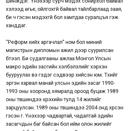
шинждэг. Үнэхээр сурч мэдэх сонирхол байвал
хэлээд өгье, ойлгохгүй байвал тайлбарлаад заая,
би ч гэсэн мэдэхгүй бол хамтдаа суралцъя гэж
ханддаг.
“Реформ хийх аргачлал” ном бол миний
магистрын дипломын ажил дээр суурилсан
бүтээл. Би судалгааны ажлаа Монгол Улсын
макро эдийн засгийн хэлбэлзлийг хэрхэн
бууруулах вэ гэдэг сэдвээр хийсэн юм. Түүхийг
эргэн харвал манай улсын эдийн засаг 1990-
1993 оны хооронд хямралд ороод буцаж 1989
оны түвшиндээ хүрэхийн тулд 14 жилийг
зарцуулсан. 1989 оны түвшиндээ 2004 онд хүрсэн
гэсэн үг. Үнэхээр чадвартай, чадалтай эдийн
засагчдын баг байсан бол ийм олон жилийг