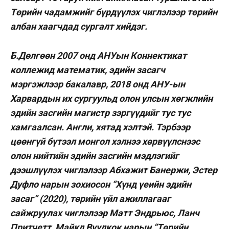
Төрийн чадамжийг бүрдүүлэх чиглэлээр төрийн
албан хаагчдад сургалт хийдэг.
Б.Дөлгөөн 2007 онд АНУын Коннектикат
коллежид математик, эдийн засагч
мэргэжлээр бакалавр, 2018 онд АНУ-ын
Харвардын их сургуульд олон улсын хөгжлийн
эдийн засгийн магистр зэргүүдийг тус тус
хамгаалсан. Англи, хятад хэлтэй. Тэрбээр
цөөнгүй бүтээл монгол хэлнээ хөрвүүлснээс
олон нийтийн эдийн засгийн мэдлэгийг
дээшлүүлэх чиглэлээр Абхажит Банержи, Эстер
Дуфло нарын зохиосон “Хүнд үеийн эдийн
засаг” (2020), төрийн үйл ажиллагааг
сайжруулах чиглэлээр Матт Эндрьюс, Ланч
Притчетт, Майкл Вүүлкок нарын “Төрийн