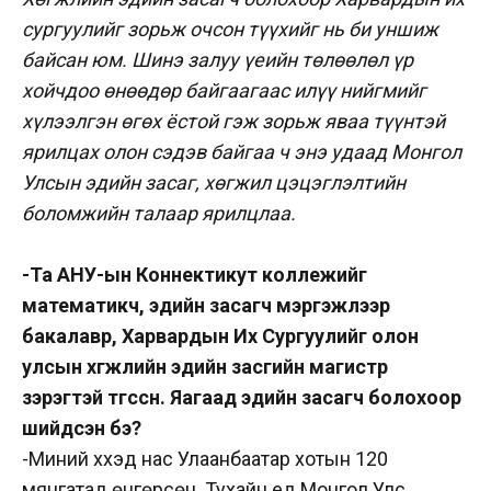
сургуулийг зорьж очсон түүхийг нь би уншиж
байсан юм. Шинэ залуу үеийн төлөөлөл үр
хойчдоо өнөөдөр байгаагаас илүү нийгмийг
хүлээлгэн өгөх ёстой гэж зорьж яваа түүнтэй
ярилцах олон сэдэв байгаа ч энэ удаад Монгол
Улсын эдийн засаг, хөгжил цэцэглэлтийн
боломжийн талаар ярилцлаа.
-Та АНУ-ын Коннектикут коллежийг
математикч, эдийн засагч мэргэжлээр
бакалавр, Харвардын Их Сургуулийг олон
улсын хөгжлийн эдийн засгийн магистр
зэрэгтэй төгссөн. Яагаад эдийн засагч болохоор
шийдсэн бэ?
-Миний хүүхэд нас Улаанбаатар хотын 120
мянгатад өнгөрсөн. Тухайн үед Монгол Улс