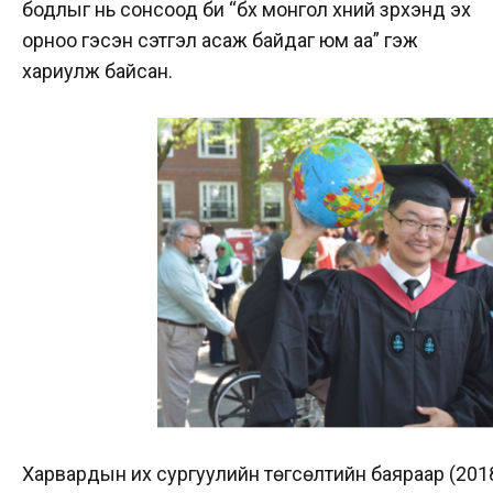
бодлыг нь сонсоод би “бүх монгол хүний зүрхэнд эх
орноо гэсэн сэтгэл асаж байдаг юм аа” гэж
хариулж байсан.
Харвардын их сургуулийн төгсөлтийн баяраар (201