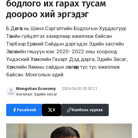
бодлого их гарах тусам
доороо хий эргэдэг
Б.Дөлгөөн нь Шинэ Сэргэлтийн Бодлогын Хурдасгуур
Төвийн гүйцэтгэх захирлаар ажиллаж байсан.
Тэрбээр Ерөнхий Сайдын дэргэдэх Эдийн засгийн
Зөвлөлийн гишүүн юм. 2020- 2022 оны хооронд
Үндэсний Хөгжлийн Газарт Дэд дарга, Эдийн Засаг,
Хөгжлийн Яамны сайдын зөвлөхөөр тус тус ажиллаж
байсан. Монголын эдий
Mongolian Economy
·
2024-04-02 03:03:21
·
Ангилал
:
Эдийн засаг
Facebook
X
Холбоос хуулах