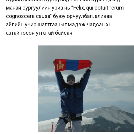
манай сургуулийн уриа нь “Felix, qui potuit rerum
cognoscere causa” буюу орчуулбал, аливаа
зүйлийн учир шалтгааныг мэдэж чадсан хүн
азтай гэсэн утгатай байсан.