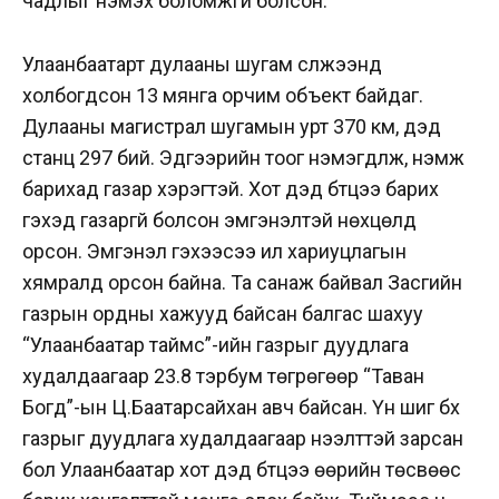
чадлыг нэмэх боломжгүй болсон.
Улаанбаатарт дулааны шугам сүлжээнд
холбогдсон 13 мянга орчим объект байдаг.
Дулааны магистрал шугамын урт 370 км, дэд
станц 297 бий. Эдгээрийн тоог нэмэгдүүлж, нэмж
барихад газар хэрэгтэй. Хот дэд бүтцээ барих
гэхэд газаргүй болсон эмгэнэлтэй нөхцөлд
орсон. Эмгэнэл гэхээсээ илүү хариуцлагын
хямралд орсон байна. Та санаж байвал Засгийн
газрын ордны хажууд байсан балгас шахуу
“Улаанбаатар таймс”-ийн газрыг дуудлага
худалдаагаар 23.8 тэрбум төгрөгөөр “Таван
Богд”-ын Ц.Баатарсайхан авч байсан. Үүн шиг бүх
газрыг дуудлага худалдаагаар нээлттэй зарсан
бол Улаанбаатар хот дэд бүтцээ өөрийн төсвөөс