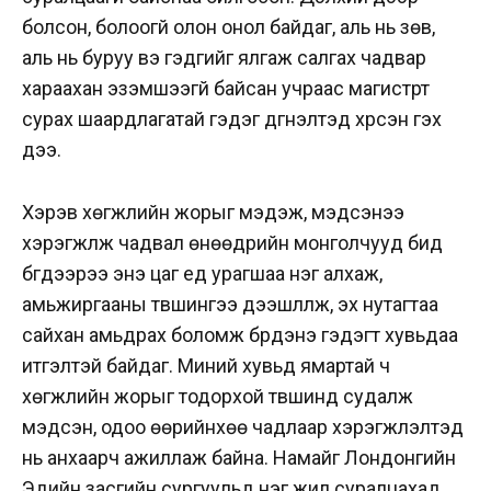
болсон, болоогүй олон онол байдаг, аль нь зөв,
аль нь буруу вэ гэдгийг ялгаж салгах чадвар
хараахан эзэмшээгүй байсан учраас магистрт
сурах шаардлагатай гэдэг дүгнэлтэд хүрсэн гэх үү
дээ.
Хэрэв хөгжлийн жорыг мэдэж, мэдсэнээ
хэрэгжүүлж чадвал өнөөдрийн монголчууд бид
бүгдээрээ энэ цаг үед урагшаа нэг алхаж,
амьжиргааны түвшингээ дээшлүүлж, эх нутагтаа
сайхан амьдрах боломж бүрдэнэ гэдэгт хувьдаа
итгэлтэй байдаг. Миний хувьд ямартай ч
хөгжлийн жорыг тодорхой түвшинд судалж
мэдсэн, одоо өөрийнхөө чадлаар хэрэгжүүлэлтэд
нь анхаарч ажиллаж байна. Намайг Лондонгийн
Эдийн засгийн сургуульд нэг жил суралцахад