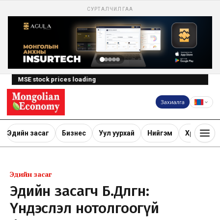
СУРТАЛЧИЛГАА
MSE stock prices loading
Захиалга
Эдийн засаг
Бизнес
Уул уурхай
Нийгэм
Хөрөнгө ору
Эдийн засаг
Эдийн засагч Б.Дөлгөөн:
Үндэслэл нотолгоогүй