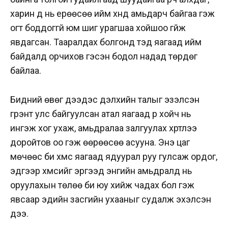
харин дүү нь ерөөсөө ийм хүнд амьдарч байгаа гэж
огт боддоггүй юм шиг урагшаа хойшоо гүйж
явдагсан. Тааралдах болгонд тэд яагаад ийм
байдалд орчихов гэсэн бодол надад төрдөг
байлаа.
Бидний өвөг дээдэс дэлхийн талыг эзэлсэн
гүрэнт улс байгуулсан атал яагаад үр хойч нь
ингэж хог ухаж, амьдралаа залгуулах хүртлээ
доройтов оо гэж өөрөөсөө асууна. Энэ цаг
мөчөөс би хүмүүс яагаад ядуурал руу гулсаж ордог,
эдгээр хүмүүсийг эргээд энгийн амьдралд нь
оруулахын төлөө би юу хийж чадах бол гэж
явсаар эдийн засгийн ухааныг судалж эхэлсэн
дээ.