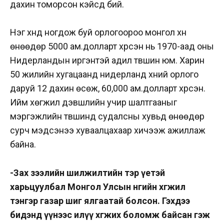
дахин томорсон кэйсүүд бий.
Нэг хүнд ногдож буй орлогоороо монгол хүн
өнөөдөр 5000 ам.долларт хүрсэн нь 1970-аад оны
Нидерландын иргэнтэй адил түвшин юм. Харин
50 жилийн хугацаанд нидерланд хүний орлого
даруй 12 дахин өсөж, 60,000 ам.долларт хүрсэн.
Ийм хөгжил дэвшлийн учир шалтгааныг
мэргэжлийн түвшинд судалсны хувьд өнөөдөр
сурч мэдсэнээ хуваалцахаар хичээж ажиллаж
байна.
-Зах зээлийн шилжилтийн тэр үетэй
харьцуулбал Монгол Улсын өнөөгийн хөгжил
тэнгэр газар шиг ялгаатай болсон. Гэхдээ
бидэнд үүнээс илүү хөгжих боломж байсан гэж