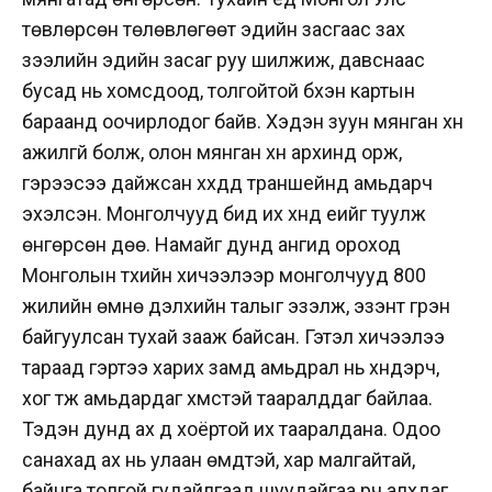
төвлөрсөн төлөвлөгөөт эдийн засгаас зах
зээлийн эдийн засаг руу шилжиж, давснаас
бусад нь хомсдоод, толгойтой бүхэн картын
бараанд оочирлодог байв. Хэдэн зуун мянган хүн
ажилгүй болж, олон мянган хүн архинд орж,
гэрээсээ дайжсан хүүхдүүд траншейнд амьдарч
эхэлсэн. Монголчууд бид их хүнд үеийг туулж
өнгөрсөн дөө. Намайг дунд ангид ороход
Монголын түүхийн хичээлээр монголчууд 800
жилийн өмнө дэлхийн талыг эзэлж, эзэнт гүрэн
байгуулсан тухай зааж байсан. Гэтэл хичээлээ
тараад гэртээ харих замд амьдрал нь хүндэрч,
хог түүж амьдардаг хүмүүстэй тааралддаг байлаа.
Тэдэн дунд ах дүү хоёртой их тааралдана. Одоо
санахад ах нь улаан өмдтэй, хар малгайтай,
байнга толгой гудайлгаад шуудайгаа үүрч алхдаг,