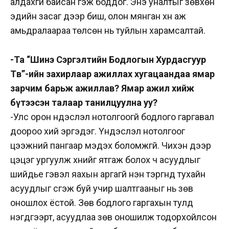
алдахгүй байсан гэж боддог. Энэ уналтыг зөвхөн
эдийн засаг дээр биш, олон мянган хүн аж
амьдралаараа төлсөн нь туйлын харамсалтай.
-Та “Шинэ Сэргэлтийн Бодлогын Хурдасгуур
Төв”-ийн захирлаар ажиллах хугацаандаа ямар
зарчим барьж ажиллав? Ямар ажил хийж
бүтээсэн талаар танилцуулна уу?
-Улс орон үндэслэл нотолгоогүй бодлого гаргавал
доороо хий эргэдэг. Үндэслэл нотолгоог
цээжний пангаар мэдэх боломжгүй. Чихэн дээр
цэцэг ургуулж хүнийг ятгаж болох ч асуудлыг
шийдье гэвэл яахын аргагүй нэн тэргүүнд тухайн
асуудлыг үүсгэж буй учир шалтгааныг нь зөв
оношлох ёстой. Зөв бодлого гаргахын тулд
нэгдүгээрт, асуудлаа зөв оношилж тодорхойлсон