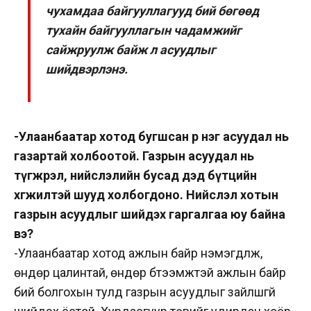
чухамдаа байгууллагууд бий бөгөөд
тухайн байгууллагын чадамжийг
сайжруулж байж л асуудлыг
шийдвэрлэнэ.
-Улаанбаатар хотод бугшсан өөр нэг асуудал нь
газартай холбоотой. Газрын асуудал нь
түгжрэл, нийслэлийн бусад дэд бүтцийн
хөгжилтэй шууд холбогдоно. Нийслэл хотын
газрын асуудлыг шийдэх гаргалгаа юу байна
вэ?
-Улаанбаатар хотод ажлын байр нэмэгдүүлж,
өндөр цалинтай, өндөр бүтээмжтэй ажлын байр
бий болгохын тулд газрын асуудлыг зайлшгүй