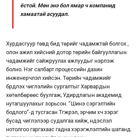
ёстой. Мөн энэ бол ямар ч компанид
хамаатай асуудал.
Хурдасгуур төвд бид төрийг чадамжтай болгох ,
олон ажил хийсний дотор төрийн байгууллагын
чадамжийг сайжруулах ажлуудыг нэрлэж
болно. Нэг салбарт процессийн дахин
инженерчлэл хийсэн. Төрийн чадамжийг
бүрдүүлэх чиглэлийн сургалтыг Харвардын
хөтөлбөрөөс буулгаж, Удирдлагын академид
нутагшуулахыг зорьсон. “Шинэ сэргэлтийн
бодлого”-д тусгасан Түгжрэл, эрчим хүч зэрэг
бусад чиглэлээр судалгаа хийж, үндэслэл
нотолгоо гаргахаас гадна хэрэгжүүлэлтийн шатанд