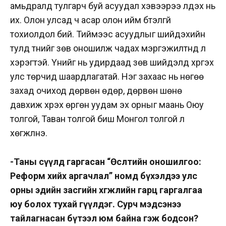
амьдралд тулгарч буй асуудал хэвээрээ үлдэх нь
их. Олон улсад ч асар олон ийм бүтэлгүй
тохиолдол бий. Тиймээс асуудлыг шийдэхийн
тулд түүнийг зөв оношилж чадах мэргэжилтнүүд л
хэрэгтэй. Үүнийг нь удирдаад зөв шийдэлд хүргэх
улс төрчид шаардлагатай. Нэг захаас нь нөгөө
захад очиход дөрвөн өдөр, дөрвөн шөнө
давхиж хүрэх өргөн уудам эх орныг маань Оюу
толгой, Таван толгой биш Монгол толгой л
хөгжүүлнэ.
-Таны сүүлд гаргасан “Өсөлтийн оношилгоо:
Реформ хийх аргачлал” номд бүхэлдээ улс
орны эдийн засгийн хөгжлийн гарц гаргалгаа
юу болох тухай өгүүлдэг. Сурч мэдсэнээ
тайлагнасан бүтээл юм байна гэж бодсон?