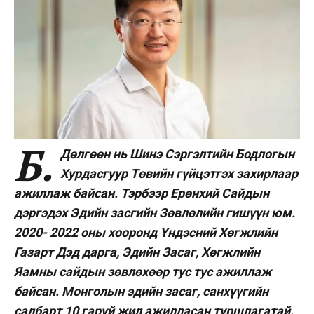
Б.
Дөлгөөн нь Шинэ Сэргэлтийн Бодлогын
Хурдасгуур Төвийн гүйцэтгэх захирлаар
ажиллаж байсан. Тэрбээр Ерөнхий Сайдын
дэргэдэх Эдийн засгийн Зөвлөлийн гишүүн юм.
2020- 2022 оны хооронд Үндэсний Хөгжлийн
Газарт Дэд дарга, Эдийн Засаг, Хөгжлийн
Яамны сайдын зөвлөхөөр тус тус ажиллаж
байсан. Монголын эдийн засаг, санхүүгийн
салбарт 10 гаруй жил ажилласан туршлагатай.