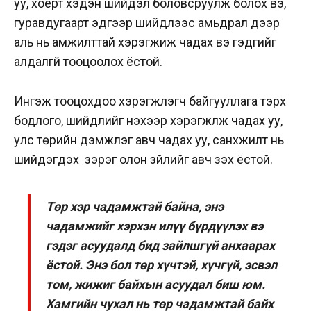
уу, хоёрт хэдэн шийдэл боловсруулж болох вэ,
гуравдугаарт эдгээр шийдлээс амьдрал дээр
аль нь амжилттай хэрэгжиж чадах вэ гэдгийг
алдалгүй тооцоолох ёстой.
Ингэж тооцохдоо хэрэгжүүлэгч байгууллага тэрхүү
бодлого, шийдлийг үнэхээр хэрэгжүүлж чадах уу,
улс төрийн дэмжлэг авч чадах уу, санхүүжилт нь
шийдэгдэх үү зэрэг олон зүйлийг авч үзэх ёстой.
Төр хэр чадамжтай байна, энэ
чадамжийг хэрхэн илүү бүрдүүлэх вэ
гэдэг асуудалд бид зайлшгүй анхаарах
ёстой. Энэ бол төр хүчтэй, хүчгүй, эсвэл
том, жижиг байхын асуудал биш юм.
Хамгийн чухал нь төр чадамжтай байх