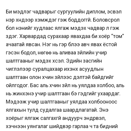
Би мэдлэг чадварыг сургуулийн диплом, эсвэл
нэр хүндээр хэмждэг гэж боддоггүй. Боловсрол
бол үнэнийг худлаас ялгаж мэдэх чадвар л гэж
үздэг. Харвардад сурахаар явахдаа би хоёр “том”
ачаатай явсан. Нэг нь гэр бүлээ авч явах ёстой
гэсэн бодол, нөгөө нь аливаа зүйлийн учир
шалтгааныг мэдэх хүсэл. Эдийн засгийн
чиглэлээр суралцахаар ихэнх асуудлын
шалтгаан олон хүчин зүйлээс үүдэлтэй байдгийг
ойлгодог. Бас аль хүчин зүйл нь уялдаа холбоо, аль
нь жинхэнэ учир шалтгаан бэ гэдгийг ухаардаг.
Мэдээж учир шалтгааныг уялдаа холбооноос
ялгахын тулд судалгаа шаардлагатай. Энэ
хоёрыг ялгаж салгахгүй андуурч эндүүрвэл,
хэчнээн уянгалаг шийдвэр гарлаа ч та бидний