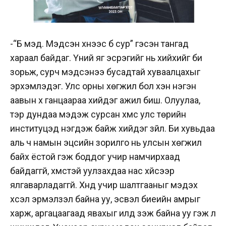
-“Бүү мэд. Мэдсэн хүнээс бүү сур” гэсэн тангад
хараал байдаг. Үүний яг эсрэгийг нь хийхийг би
зорьж, сурч мэдсэнээ бусадтай хуваалцахыг
эрхэмлэдэг. Улс орны хөгжил бол хэн нэгэн
аавын хүү ганцаараа хийдэг ажил биш. Олуулаа,
тэр дундаа мэдэж сурсан хүмүүс улс төрийн
институцэд нэгдэж байж хийдэг зүйл. Би хувьдаа
аль ч намын эцсийн зорилго нь улсын хөгжил
байх ёстой гэж боддог учир намчирхаад
байдаггүй, хүмүүстэй уулзахдаа нас хүйсээр
ялгаварладаггүй. Хүнд учир шалтгааныг мэдэх
хүсэл эрмэлзэл байна уу, эсвэл биеийн амрыг
харж, аргацаагаад явахыг илүүд үзэж байна уу гэж л