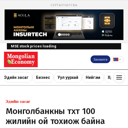
СУРТАЛЧИЛГАА
MSE stock prices loading
Захиалга
Эдийн засаг
Бизнес
Уул уурхай
Нийгэм
Хөрөнгө ору
Эдийн засаг
Монголбанкны түүхт 100
жилийн ой тохиож байна