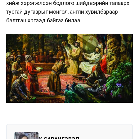
хийж хэрэгжүүлсэн бодлого шийдвэрийн талаарх
тусгай дугаарыг монгол, англи хувилбараар
бэлтгэн хүргээд байгаа билээ.