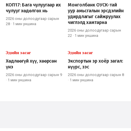
КОП17: Бага чулуугаар их
Монголбанк ОУСК-тай
чулууг хөдөлгөх нь
уур амьсгалын эрсдэлийн
удирдлагыг сайжруулах
2026 оны долоодугаар сарын
чиглэлд хамтарна
28
·
1 мин
уншина
2026 оны долоодугаар сарын
22
·
1 мин
уншина
Эдийн засаг
Эдийн засаг
Хөдлөөгүй хүү, хөөрсөн
Экспортын эр хоёр загал:
үнэ
нүүрс, зэс
2026 оны долоодугаар сарын 9
2026 оны долоодугаар сарын 8
·
1 мин
уншина
·
1 мин
уншина