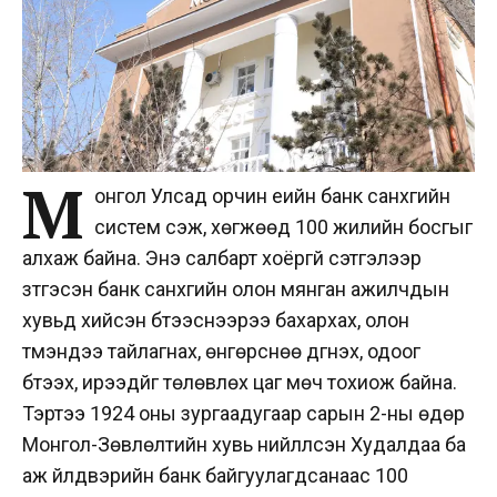
М
онгол Улсад орчин үеийн банк санхүүгийн
систем үүсэж, хөгжөөд 100 жилийн босгыг
алхаж байна. Энэ салбарт хоёргүй сэтгэлээр
зүтгэсэн банк санхүүгийн олон мянган ажилчдын
хувьд хийсэн бүтээснээрээ бахархах, олон
түмэндээ тайлагнах, өнгөрснөө дүгнэх, одоог
бүтээх, ирээдүйг төлөвлөх цаг мөч тохиож байна.
Тэртээ 1924 оны зургаадугаар сарын 2-ны өдөр
Монгол-Зөвлөлтийн хувь нийлүүлсэн Худалдаа ба
аж үйлдвэрийн банк байгуулагдсанаас 100