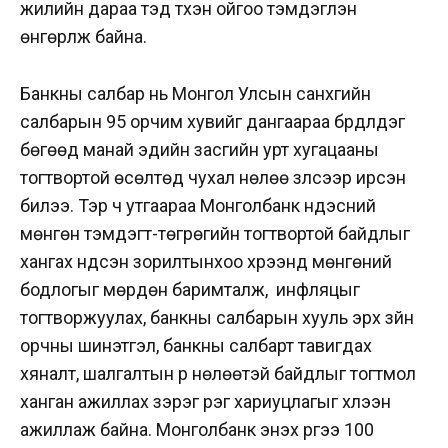
жилийн дараа тэд түүхэн ойгоо тэмдэглэн
өнгөрүүлж байна.
Банкны салбар нь Монгол Улсын санхүүгийн
салбарын 95 орчим хувийг дангаараа бүрдүүлдэг
бөгөөд манай эдийн засгийн урт хугацааны
тогтвортой өсөлтөд чухал нөлөө үзүүлсээр ирсэн
билээ. Тэр ч утгаараа Монголбанк үндэсний
мөнгөн тэмдэгт-төгрөгийн тогтвортой байдлыг
хангах үндсэн зорилтынхоо хүрээнд мөнгөний
бодлогыг мөрдөн баримталж, инфляцыг
тогтворжуулах, банкны салбарын хууль эрх зүйн
орчны шинэтгэл, банкны салбарт тавигдах
хяналт, шалгалтын үр нөлөөтэй байдлыг тогтмол
ханган ажиллах зэрэг үүрэг хариуцлагыг хүлээн
ажиллаж байна. Монголбанк энэхүү үүргээ 100