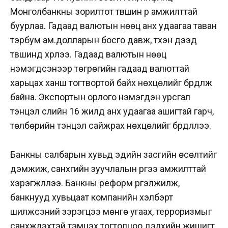
Монголбанкны зорилтот түвшин рүү амжилттай
буурлаа. Гадаад валютын нөөц анх удаагаа таван
тэрбум ам.долларын босго давж, түүхэн дээд
түвшинд хүрлээ. Гадаад валютын нөөц
нэмэгдсэнээр төгрөгийн гадаад валюттай
харьцах ханш тогтвортой байх нөхцөлийг бүрдүүлж
байна. Экспортын орлого нэмэгдэн урсгал
тэнцэл сүүлийн 16 жилд анх удаагаа ашигтай гарч,
төлбөрийн тэнцэл сайжрах нөхцөлийг бүрдүүллээ.
Банкны салбарын хувьд эдийн засгийн өсөлтийг
дэмжиж, санхүүгийн зуучлалын үүргээ амжилттай
хэрэгжүүллээ. Банкны реформ үргэлжилж,
банкнууд хувьцаат компанийн хэлбэрт
шилжсэний зэрэгцээ мөнгө угаах, терроризмыг
санхүүжүүлэхтэй тэмцэх тогтолцоо дэлхийн жишигт