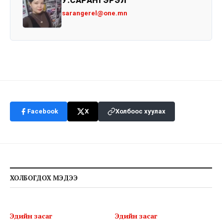
У.САРАНГЭРЭЛ
sarangerel@one.mn
Facebook
X
Холбоос хуулах
ХОЛБОГДОХ МЭДЭЭ
Эдийн засаг
Эдийн засаг