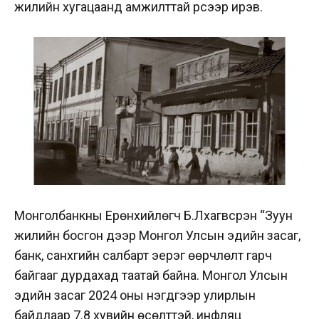
жилийн хугацаанд амжилттай үүрсээр ирэв.
Монголбанкны Ерөнхийлөгч Б.Лхагвсүрэн “Зуун
жилийн босгон дээр Монгол Улсын эдийн засаг,
банк, санхүүгийн салбарт эерэг өөрчлөлт гарч
байгааг дурдахад таатай байна. Монгол Улсын
эдийн засаг 2024 оны нэгдүгээр улирлын
байдлаар 7.8 хувийн өсөлттэй, инфляц