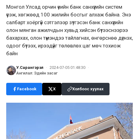
Монгол Улсад орчин үеийн банк санхүүгийн систем
үүсэж, хөгжөөд 100 жилийн босгыг алхаж байна. Энэ
салбарт хоёргүй сэтгэлээр зүтгэсэн банк санхүүгийн
олон мянган ажилчдын хувьд хийсэн бүтээснээрээ
бахархах, олон түмэндээ тайлагнах, өнгөрснөө дүгнэх,
одоог бүтээх, ирээдүйг төлөвлөх цаг мөч тохиож
байн
У.Сарангэрэл
·
2024-07-05 01:48:30
·
Ангилал
:
Эдийн засаг
Facebook
X
Холбоос хуулах