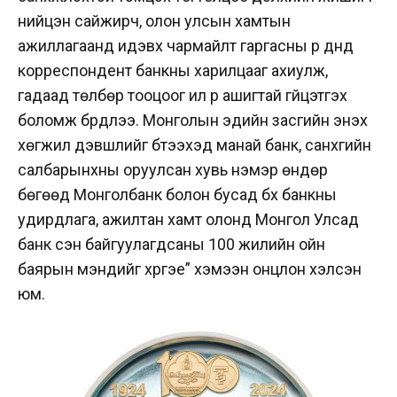
нийцэн сайжирч, олон улсын хамтын
ажиллагаанд идэвх чармайлт гаргасны үр дүнд
корреспондент банкны харилцааг ахиулж,
гадаад төлбөр тооцоог илүү үр ашигтай гүйцэтгэх
боломж бүрдлээ. Монголын эдийн засгийн энэхүү
хөгжил дэвшлийг бүтээхэд манай банк, санхүүгийн
салбарынхны оруулсан хувь нэмэр өндөр
бөгөөд Монголбанк болон бусад бүх банкны
удирдлага, ажилтан хамт олонд Монгол Улсад
банк үүсэн байгуулагдсаны 100 жилийн ойн
баярын мэндийг хүргэе” хэмээн онцлон хэлсэн
юм.