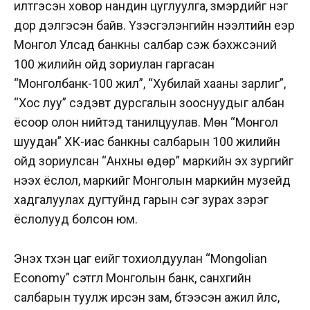
илтгэсэн ховор нандин цуглуулга, үзмэрүүдийг нэг
дор дэлгэсэн байв. Үзэсгэлэнгийн нээлтийн үеэр
Монгол Улсад банкны салбар үүсэж бэхжсэний
100 жилийн ойд
зориулан гаргасан
“Монголбанк-100 жил”, “Хубилай хааны зарлиг”,
“Хос луу” сэдэвт дурсгалын зооснуудыг албан
ёсоор олон нийтэд танилцуулав. Мөн “Монгол
шуудан” ХК-иас банкны салбарын 100 жилийн
ойд зориулсан “Анхны өдөр” маркийн эх зургийг
нээх ёслол, маркийг Монголын маркийн музейд
хадгалуулах дугтуйнд гарын үсэг зурах зэрэг
ёслолууд болсон юм.
Энэхүү түүхэн цаг үеийг тохиолдуулан “Mongolian
Economy” сэтгүүл Монголын банк, санхүүгийн
салбарын туулж ирсэн зам, бүтээсэн ажил үйлс,