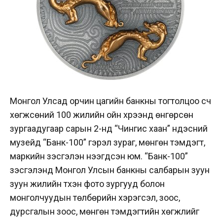
Монгол Улсад орчин цагийн банкны тогтолцоо үүсч
хөгжсөний 100 жилийн ойн хүрээнд өнгөрсөн
зургаадугаар сарын 2-нд “Чингис хаан” үндэсний
музейд “Банк-100” гэрэл зураг, мөнгөн тэмдэгт,
маркийн үзэсгэлэн нээгдсэн юм. “Банк-100”
үзэсгэлэнд Монгол Улсын банкны салбарын зуун
зуун жилийн түүхэн фото зургууд болон
монголчуудын төлбөрийн хэрэгсэл, зоос,
дурсгалын зоос, мөнгөн тэмдэгтийн хөгжлийг