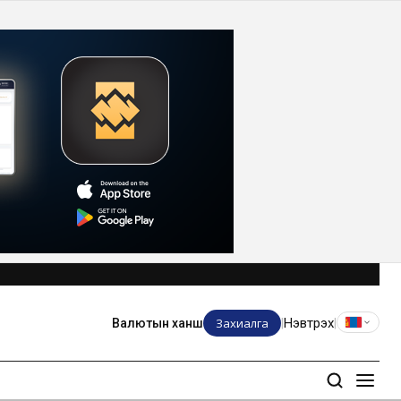
Захиалга
Нэвтрэх
Валютын ханш
|
|