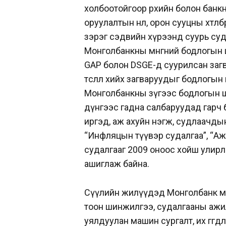
холбоотойгоор өрхийн болон банкн
оруулалтын нөлөө, орон сууцны хөтөлб
зэрэг сэдвийн хүрээнд суурь су
Монголбанкны мөнгөний бодлогын
GAP болон DSGE-д суурилсан загва
төсөөлөл хийх загваруудыг бодлог
Монголбанкны зүгээс бодлогын ш
дүнгээс гадна салбаруудад гарч бу
иргэд, аж ахуйн нэгж, судлаачды
“Инфляцын түүвэр судалгаа”, “Аж
судалгааг 2009 оноос хойш улир
ашиглаж байна.
Сүүлийн жилүүдэд Монголбанк ма
тоон шинжилгээ, судалгааны ажил
уялдуулан машин сургалт, их өгөгдөл