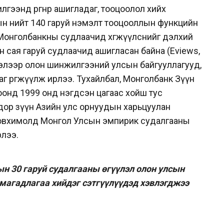
ээнд өргөнөөр ашигладаг, тооцоолол хийх
ын нийт 140 гаруй нэмэлт тооцооллын функцийн
өн Монголбанкны судлаачид хөгжүүлснийг дэлхий
н сая гаруй судлаачид ашигласан байна (Eviews,
лэлээр олон шинжилгээний улсын байгууллагууд,
г өргөжүүлж ирлээ. Тухайлбал, Монголбанк Зүүн
оонд 1999 онд нэгдсэн цагаас хойш тус
дор зүүн Азийн улс орнуудын харьцуулан
овхимолд Монгол Улсын эмпирик судалгааны
рлээ.
 30 гаруй судалгааны өгүүлэл олон улсын
 магадлагаа хийдэг сэтгүүлүүдэд хэвлэгджээ