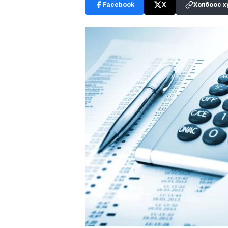
Facebook
X
Холбоос х