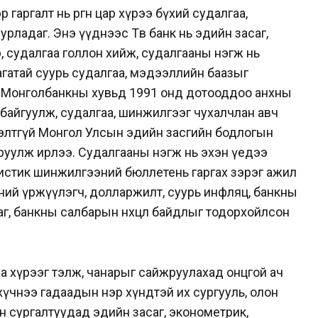
гаргалт нь өргөн цар хүрээ бүхий судалгаа,
ладаг. Энэ үүднээс Төв банк нь эдийн засаг,
 судалгаа голлон хийж, судалгааны нэгж нь
гатай суурь судалгаа, мэдээллийн баазыг
 Монголбанкны хувьд 1991 онд дотооддоо анхны
байгуулж, судалгаа, шинжилгээг чухалчлан авч
 гэлтгүй Монгол Улсын эдийн засгийн бодлогын
руулж ирлээ. Судалгааны нэгж нь эхэн үедээ
тистик шинжилгээний бюллетень гаргах зэрэг ажил
өний үржүүлэгч, долларжилт, суурь инфляц, банкны
аг, банкны салбарын нөхцөл байдлыг тодорхойлсон
 хүрээг тэлж, чанарыг сайжруулахад онцгой ач
 хүчнээ гадаадын нэр хүндтэй их сургууль, олон
н сургалтуудад эдийн засаг, эконометрик,