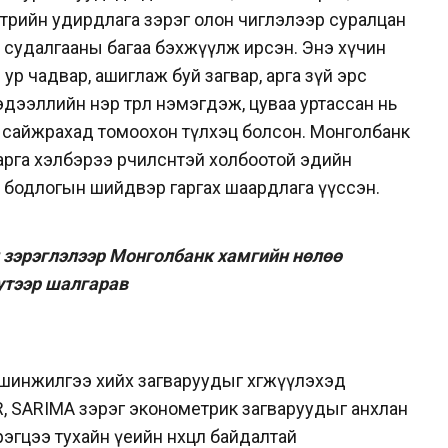
 төрийн удирдлага зэрэг олон чиглэлээр суралцан
 судалгааны багаа бэхжүүлж ирсэн. Энэ хүчин
р чадвар, ашиглаж буй загвар, арга зүй эрс
дээллийн нэр төрөл нэмэгдэж, цуваа уртассан нь
сайжрахад томоохон түлхэц болсон. Монголбанк
арга хэлбэрээ өөрчилсөнтэй холбоотой эдийн
ан бодлогын шийдвэр гаргах шаардлага үүссэн.
н зэрэглэлээр Монголбанк хамгийн нөлөө
утээр шалгарав
шинжилгээ хийх загваруудыг хөгжүүлэхэд
R, SARIMA зэрэг эконометрик загваруудыг анхлан
эгцээ тухайн үеийн нөхцөл байдалтай