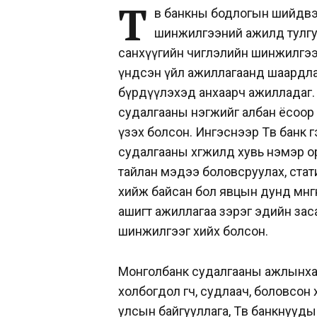
Т
өв банкны бодлогын шийдвэр 
шинжилгээний ажилд тулгуур
санхүүгийн чиглэлийн шинжилгээ,
үндсэн үйл ажиллагаанд шаардла
бүрдүүлэхэд анхаарч ажилладаг.
судалгааны нэгжийг албан ёсоор 
үзэх болсон. Ингэснээр Төв банк
судалгааны хөгжилд хувь нэмэр о
тайлан мэдээ боловсруулах, ста
хийж байсан бол явцын дунд мөнг
ашигт ажиллагаа зэрэг эдийн зас
шинжилгээг хийх болсон.
Монголбанк судалгааны ажлынхаа
холбогдол өгч, судлаач, боловсон
улсын байгууллага, Төв банкнууды