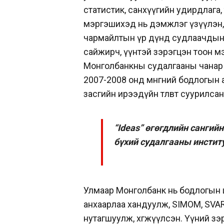
статистик, санхүүгийн удирдлага,
мэргэшихэд нь дэмжлэг үзүүлэн,
чармайлтын үр дүнд судлаачдын у
сайжирч, үүнтэй зэрэгцэн тоон мэ
Монголбанкны судалгааны чанар 
2007-2008 онд мөнгөний бодлогын 
засгийн ирээдүйн төлөвт суурилс
“Ideas” өгөгдлийн сангий
бүхий судалгааны инстит
Улмаар Монголбанк нь бодлогын 
анхаарлаа хандуулж, SIMOM, SVA
нутагшуулж, хөгжүүлсэн. Үүний зэр