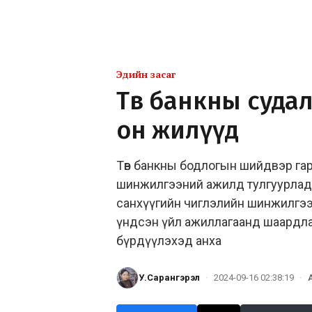
Эдийн засаг
Төв банкны суд
он жилүүд
Төв банкны бодлогын шийдвэр гарга
шинжилгээний ажилд тулгуурладаг
санхүүгийн чиглэлийн шинжилгээ,
үндсэн үйл ажиллагаанд шаардла
бүрдүүлэхэд анха
У.Сарангэрэл
·
2024-09-16 02:38:19
·