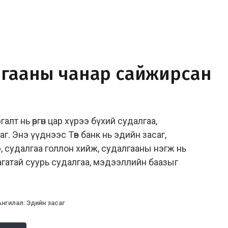
алгааны чанар сайжирсан
лт нь өргөн цар хүрээ бүхий судалгаа,
. Энэ үүднээс Төв банк нь эдийн засаг,
 судалгаа голлон хийж, судалгааны нэгж нь
гатай суурь судалгаа, мэдээллийн баазыг
Ангилал
:
Эдийн засаг