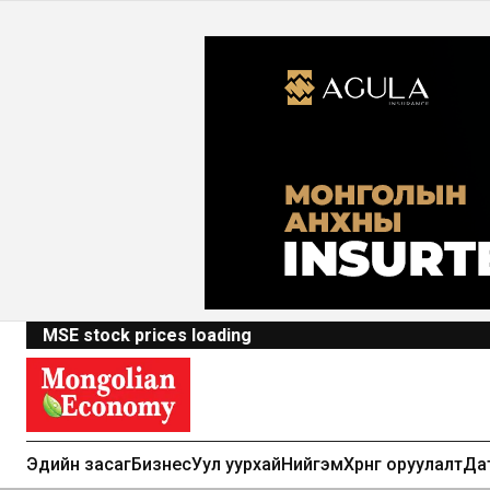
MSE stock prices loading
Эдийн засаг
Бизнес
Уул уурхай
Нийгэм
Хөрөнгө оруулалт
Да