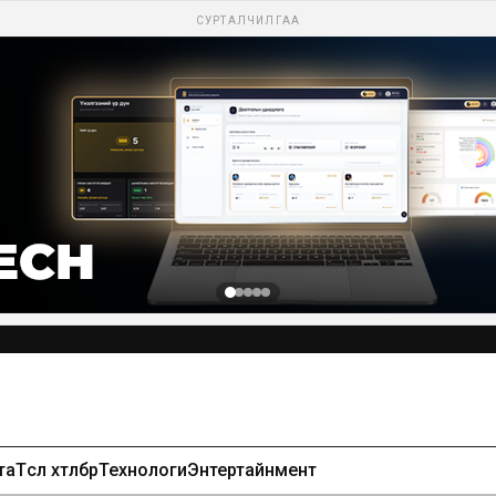
СУРТАЛЧИЛГАА
та
Төсөл хөтөлбөр
Технологи
Энтертайнмент