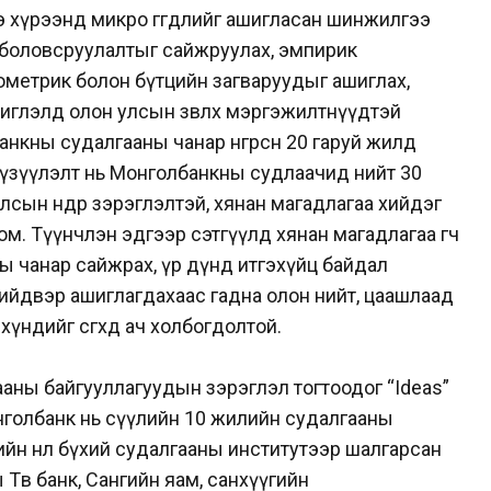
э хүрээнд микро өгөгдлийг ашигласан шинжилгээ
дөл боловсруулалтыг сайжруулах, эмпирик
ометрик болон бүтцийн загваруудыг ашиглах,
 чиглэлд олон улсын зөвлөх мэргэжилтнүүдтэй
нкны судалгааны чанар өнгөрсөн 20 гаруй жилд
эг үзүүлэлт нь Монголбанкны судлаачид нийт 30
улсын өндөр зэрэглэлтэй, хянан магадлагаа хийдэг
м. Түүнчлэн эдгээр сэтгүүлд хянан магадлагаа өгч
ы чанар сайжрах, үр дүнд итгэхүйц байдал
ийдвэр ашиглагдахаас гадна олон нийт, цаашлаад
үндийг өсгөхөд ач холбогдолтой.
аны байгууллагуудын зэрэглэл тогтоодог “Ideas”
онголбанк нь сүүлийн 10 жилийн судалгааны
н нөлөө бүхий судалгааны институтээр шалгарсан
ы Төв банк, Сангийн яам, санхүүгийн