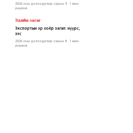
2026 оны долоодугаар сарын 9
·
1 мин
уншина
Эдийн засаг
Экспортын эр хоёр загал: нүүрс,
зэс
2026 оны долоодугаар сарын 8
·
1 мин
уншина