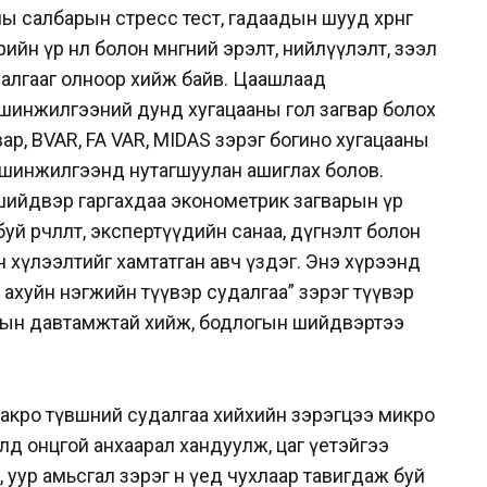
ы салбарын стресс тест, гадаадын шууд хөрөнгө
өрийн үр нөлөө болон мөнгөний эрэлт, нийлүүлэлт, зээл
далгааг олноор хийж байв. Цаашлаад
 шинжилгээний дунд хугацааны гол загвар болох
р, BVAR, FA VAR, MIDAS зэрэг богино хугацааны
ын шинжилгээнд нутагшуулан ашиглах болов.
ийдвэр гаргахдаа эконометрик загварын үр
й өөрчлөлт, экспертүүдийн санаа, дүгнэлт болон
н хүлээлтийг хамтатган авч үздэг. Энэ хүрээнд
 ахуйн нэгжийн түүвэр судалгаа” зэрэг түүвэр
лын давтамжтай хийж, бодлогын шийдвэртээ
кро түвшний судалгаа хийхийн зэрэгцээ микро
д онцгой анхаарал хандуулж, цаг үетэйгээ
, уур амьсгал зэрэг өнөө үед чухлаар тавигдаж буй