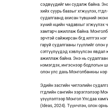
сэдвүүдийг мөн судалж байна. Эн
хийх суурь баазыг хөгжүүлэх, өгөг
судалгаанд ахисан түвшний экон
хүний нөөцийн чадавхыг хөгжүүлэх
хамтарч ажиллаж байна. Монголба
эрчтэй сайжирсан бөгөөд илтгэх н
гаруй судалгааны өгүүллийг олон 
сэтгүүлүүдэд хэвлүүлсэн явдал ю
ажиллаж байна. Энэ нь судалгаан
нэмэгдэх, ингэснээр бодлогын ш
олон улс дахь Монголбанкны нэр х
Эдийн засгийн чиглэлийн судалга
өгөгдлийн сангийн зэрэглэлээр М
үзүүлэлтээр Монгол Улсдаа хамгий
(Ideas, 2024). Түүнчлэн, олон орн