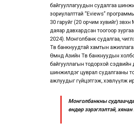
байгууллагуудын судалгаа шинжилг
зориулалттай “Eviews” программ
30 гаруйг (20 орчим хувийг) зөвх
даяар давхардсан тоогоор зургаа
2024). Монголбанк судалгаа, чиг
Төв банкнуудтай хамтын ажиллагаа
Өмнөд Азийн Төв банкнуудын холб
байгууллагын тодорхой сэдвийн 
шинжилдэг цуврал судалгааны т
ажлуудыг гүйцэтгэж, хэвлүүлж и
Монголбанкны судлаачдын
өндөр зэрэглэлтэй, хянан