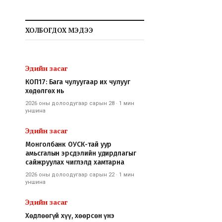
ХОЛБОГДОХ МЭДЭЭ
Эдийн засаг
КОП17: Бага чулуугаар их чулууг
хөдөлгөх нь
2026 оны долоодугаар сарын 28
·
1 мин
уншина
Эдийн засаг
Монголбанк ОУСК-тай уур
амьсгалын эрсдэлийн удирдлагыг
сайжруулах чиглэлд хамтарна
2026 оны долоодугаар сарын 22
·
1 мин
уншина
Эдийн засаг
Хөдлөөгүй хүү, хөөрсөн үнэ