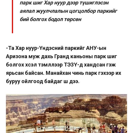
парк шиг Хар нуур дээр түшиглэсэн
аялал жуулчлалын цогцолбор паркийг
бий болгох бодол төрсөн
-Та Хар нуур-Үндэсний паркийг АНУ-ын
Аризона муж дахь Гранд каньоны парк шиг
болгох хүсэл тэмүүллээр ТЭЗҮ-д хандсан гэж
ярьсан байсан. Манайхан чинь парк гэхээр их
буруу ойлгоод байдаг шүү дээ.