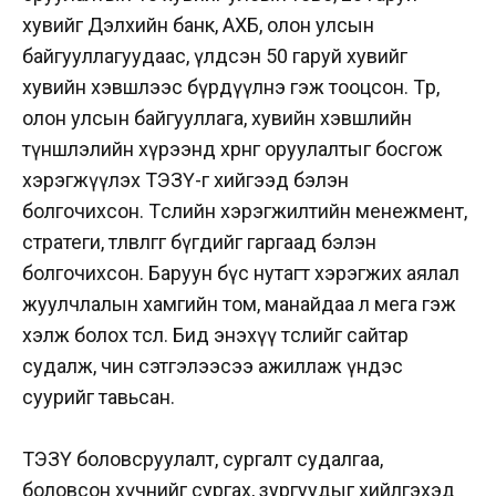
хувийг Дэлхийн банк, АХБ, олон улсын
байгууллагуудаас, үлдсэн 50 гаруй хувийг
хувийн хэвшлээс бүрдүүлнэ гэж тооцсон. Төр,
олон улсын байгууллага, хувийн хэвшлийн
түншлэлийн хүрээнд хөрөнгө оруулалтыг босгож
хэрэгжүүлэх ТЭЗҮ-г хийгээд бэлэн
болгочихсон. Төслийн хэрэгжилтийн менежмент,
стратеги, төлөвлөгөөг бүгдийг гаргаад бэлэн
болгочихсон. Баруун бүс нутагт хэрэгжих аялал
жуулчлалын хамгийн том, манайдаа л мега гэж
хэлж болох төсөл. Бид энэхүү төслийг сайтар
судалж, чин сэтгэлээсээ ажиллаж үндэс
суурийг тавьсан.
ТЭЗҮ боловсруулалт, сургалт судалгаа,
боловсон хүчнийг сургах, зургуудыг хийлгэхэд