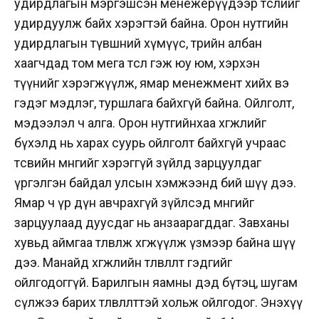
удирдлагын мэргэшсэн менежерүүдээр төслийг
удирдуулж байх хэрэгтэй байна. Орон нутгийн
удирдлагын түвшний хүмүүс, төрийн албан
хаагчдад том мега төсөл гэж юу юм, хэрхэн
түүнийг хэрэгжүүлж, ямар менежмент хийх вэ
гэдэг мэдлэг, туршлага байхгүй байна. Ойлголт,
мэдээлэл ч алга. Орон нутгийнхаа хөгжлийг
бүхэлд нь харах суурь ойлголт байхгүй учраас
төсвийн мөнгийг хэрэггүй зүйлд зарцуулдаг
үргэлгэн байдал улсын хэмжээнд бий шүү дээ.
Ямар ч үр дүн авчрахгүй зүйлсэд мөнгийг
зарцуулаад дуусдаг нь анзаарагддаг. Завханы
хувьд аймгаа төлөвлөж хөгжүүлж үзмээр байна шүү
дээ. Манайд хөгжлийн төлөвлөлт гэдгийг
ойлгодоггүй. Барилгын яамны дэд бүтэц, шугам
сүлжээ барих төлөвлөлттэй хольж ойлгодог. Энэхүү