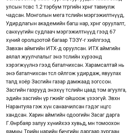
улсын төсвөөс 1.2 тэрбум төгрөгийн хөрөнгө тавиулж
чадсан. Монголын мега төслийн мэргэжилтнүүд,
Удирдлагын академийн багш нар, хөрөнгө оруулалт,
санхүүгийн судлаач мэргэжилтнүүд гээд 67
хүний оролцоотой багаар ТЭЗҮ-г хийлгээд
Завхан аймгийн ИТХ-д оруулсан. ИТХ аймгийн
аялал жуулчлалыг энэ төслийн хүрээнд
хэрэгжүүлнэ гээд баталчихсан. Харамсалтай нь
энэ баталчихсан төслөө ойлгож удирдаж, явуулах
талд хоёр Засгийн газар дамжаад зогссон.
Засгийн газрууд энэхүү төслийн цаад том агуулга,
эдийн засгийн үр өгөөжийг ойшоож үзээгүй. Зөвхөн
Нарантуяа гэж хүн санаачилсан гэдэг өнцгөөс
хандсан. Харин аймгийн одоогийн Засаг дарга
Г.Өнөрбаяр залуу хүнийхээ хувьд, мөн томоохон
яамны Төрийн нарийн бичгийн даргаар зургаан