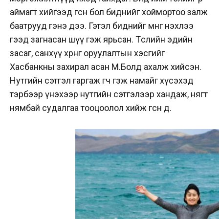
аймагт хийгээд өгсөн бол биднийг хоймортоо залж
баатрууд гэнэ дээ. Гэтэл биднийг мөнгө нэхлээ
гээд загнасан шүү гэж ярьсан. Төслийн эдийн
засаг, санхүү хөрөнгө оруулалтын хэсгийг
Хасбанкны захирал асан М.Болд ахалж хийсэн.
Нутгийн сэтгэл гаргаж өгөөч гэж намайг хүсэхэд
тэрбээр үнэхээр нутгийн сэтгэлээр хандаж, нягт
нямбай судалгаа тооцоолол хийж өгсөн дөө.