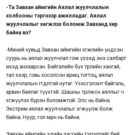
-Та Завхан аймгийн Аялал жуулчлалын
холбооны тэргүүнээр ажилладаг. Аялал
жуулчлалыг хөгжүүлэх боломж Завханд хир
байна вэ?
-Миний хувьд Завхан аймгийн хөгжлийн үндсэн
суурь нь аялал жуулчлал гэж үзээд энэ салбарт
ихэд анхаарсан. Байгалийн бүх төрлийн хангай,
тал хээр, говь хосолсон өвөрмөц тогтоц, аялал
жуулчлалын өгөгдөлтэй нутаг. Үзэсгэлэнт байгаль,
арвин баялаг түүхтэй. Шашны төрөлжсөн аяллыг ч
хөгжүүлэх бүрэн боломжтой. Элс нь байна.
Экстрим аялал жуулчлалыг хөгжүүлж болж
байна. Нуур, гол мөрөн нь байна.
Завхан аймгийн эдийн засгийн тэлэлтийг бий