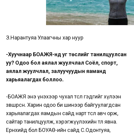
З.Нарантуяа Улаагчны хар нуур
-Хуучнаар БОАЖЯ-нд уг төслийг танилцуулсан
уу?
Одоо бол аялал жуулчлал Соёл, спорт,
аялал жуулчлал, залуучуудын яаманд
харьяалагдах боллоо.
-БОАЖЯ энэ үнэхээр чухал төсөл гэдгийг хүлээн
зөвшөөрсөн. Харин одоо би шинээр байгуулагдсан
харьяалагдах яамдын сайд нарт төслөө авч орж,
сайтар танилцуулж, хэрэгжүүлэхийн төлөө явна.
Ерөнхийдөө бол БОУАӨ-ийн сайд С.Одонтуяа,