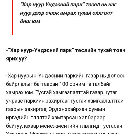
“Хар нуур Үндэсний парк” төсөл нь нэг
нуур дээр очиж амрах тухай ойлголт
биш юм
-“Хар нуур-Үндэсний парк” төслийн тухай товч
ярих уу?
-Хар нуурын-Үндэсний паркийн газар нь долоон
байрлалыг багтаасан 100 орчим га талбайг
хамрах юм. Тусгай хамгаалалттай газар нутаг
учраас паркийн захиргааг тусгай хамгаалалттай
газрын захиргаа, Эрдэнэхайрхан сумын
иргэдийн төлөөлөлтэй хамтарсан хэлбэрээр
байгуулахаар менежментийн төлөвлөгөөнд тусгасан.