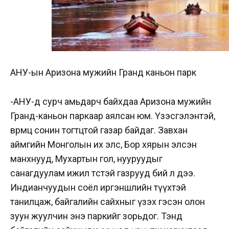
АНУ-ын Аризона мужийн Гранд каньон парк
-АНУ-д сурч амьдарч байхдаа Аризона мужийн
Гранд-каньон паркаар аялсан юм. Үзэсгэлэнтэй,
өвөрмөц сонин тогтцтой газар байдаг. Завхан
аймгийн Монголын их элс, Бор хярын элсэн
манхнууд, Мухартын гол, нууруудыг
санагдуулам ижил төстэй газрууд бий л дээ.
Индианчуудын соёл иргэншлийн түүхтэй
танилцаж, байгалийн сайхныг үзэх гэсэн олон
зуун жуулчин энэ паркийг зорьдог. Тэнд