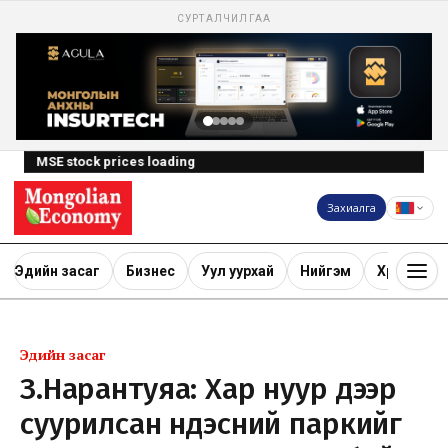
СУРТАЛЧИЛГАА
MSE stock prices loading
Захиалга
Эдийн засаг
Бизнес
Уул уурхай
Нийгэм
Хөрөнгө ору
Эдийн засаг
З.Нарантуяа: Хар нуур дээр
суурилсан үндэсний паркийг