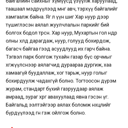
байгалийн сайхныг хүмүүсд үзүүлж харуулаад,
таашаал мэдрүүлээд мөнгө авч, тэрхүү байгалийг
хамгаалж байна. Яг л үүн шиг Хар нуур дээр
түшиглэсэн аялал жуулчлалын паркийг бий
болгох бодол төрсөн. Хар нуур, Мухартын гол өнөөдөр
олны хөлд дарагдаж, нуур, голууд бохирдож,
багасч байгаа гээд асуудлууд их гарч байна.
Тэгвэл парк болгож тухайн газар бүс орчмыг
хөгжүүлснээр аялагчид дураараа дургиж, хаа
хамаагүй буудаллаж, хог тарьж, нуур голыг
бохирдуулж чадахгүй болно. Тогтоосон дүрэм
журам, стандарт бүхий газруудаар аялаж
амраад, зураг хөргөө авахуулаад явна гэсэн үг.
Байгальд ээлтэйгээр аялах боломж нөхцөлийг
бүрдүүлээд өгнө гэж ойлгож болно.