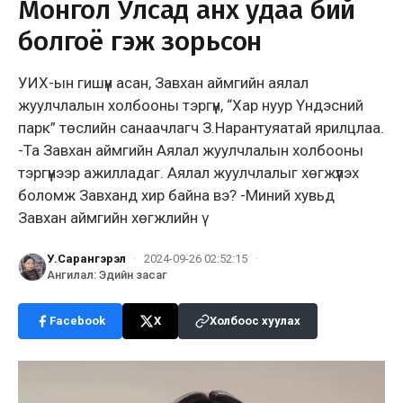
Монгол Улсад анх удаа бий
болгоё гэж зорьсон
УИХ-ын гишүүн асан, Завхан аймгийн аялал
жуулчлалын холбооны тэргүүн, “Хар нуур Үндэсний
парк” төслийн санаачлагч З.Нарантуяатай ярилцлаа.
-Та Завхан аймгийн Аялал жуулчлалын холбооны
тэргүүнээр ажилладаг. Аялал жуулчлалыг хөгжүүлэх
боломж Завханд хир байна вэ? -Миний хувьд
Завхан аймгийн хөгжлийн ү
У.Сарангэрэл
·
2024-09-26 02:52:15
·
Ангилал
:
Эдийн засаг
Facebook
X
Холбоос хуулах