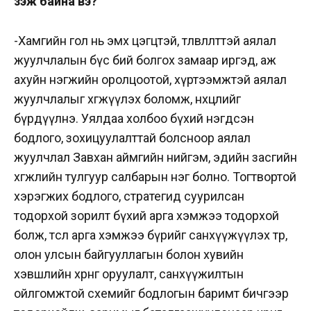
үзэж байна вэ?
-Хамгийн гол нь эмх цэгцтэй, төлөвлөлттэй аялал
жуулчлалын бүс бий болгох замаар иргэд, аж
ахуйн нэгжийн оролцоотой, хүртээмжтэй аялал
жуулчлалыг хөгжүүлэх боломж, нөхцлийг
бүрдүүлнэ. Уялдаа холбоо бүхий нэгдсэн
бодлого, зохицуулалттай болсноор аялал
жуулчлал Завхан аймгийн нийгэм, эдийн засгийн
хөгжлийн тулгуур салбарын нэг болно. Тогтвортой
хэрэгжих бодлого, стратегид суурилсан
тодорхой зорилт бүхий арга хэмжээ тодорхой
болж, төсөл арга хэмжээ бүрийг санхүүжүүлэх төр,
олон улсын байгууллагын болон хувийн
хэвшлийн хөрөнгө оруулалт, санхүүжилтын
ойлгомжтой схемийг бодлогын баримт бичгээр