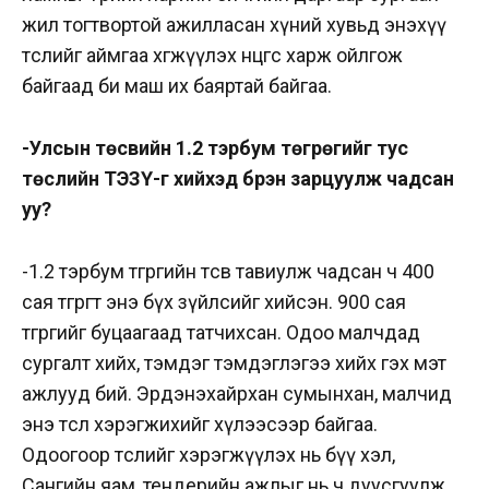
жил тогтвортой ажилласан хүний хувьд энэхүү
төслийг аймгаа хөгжүүлэх өнцгөөс харж ойлгож
байгаад би маш их баяртай байгаа.
-Улсын төсвийн 1.2 тэрбум төгрөгийг тус
төслийн ТЭЗҮ-г хийхэд бүрэн зарцуулж чадсан
уу?
-1.2 тэрбум төгрөгийн төсөв тавиулж чадсан ч 400
сая төгрөгт энэ бүх зүйлсийг хийсэн. 900 сая
төгрөгийг буцаагаад татчихсан. Одоо малчдад
сургалт хийх, тэмдэг тэмдэглэгээ хийх гэх мэт
ажлууд бий. Эрдэнэхайрхан сумынхан, малчид
энэ төсөл хэрэгжихийг хүлээсээр байгаа.
Одоогоор төслийг хэрэгжүүлэх нь бүү хэл,
Сангийн яам, тендерийн ажлыг нь ч дуусгуулж,