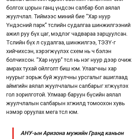
болгох цорын ганц үндсэн салбар бол аялал
жуулчлал. Тиймээс миний бие “Хар нуур
Үндэсний парк” төслийн судалгаа шинжилгээний
ажил руу бүх цаг, мэдлэг чадвараа зарцуулсан.
Төслийн бүх л судалгаа, шинжилгээ, ТЭЗҮ-г
хийчихсэн, хэрэгжүүлэх схем нь ч бэлэн
болчихсон. “Хар нуур” төсөл нь нэг нуур дээр очиж
амрах тухай ойлголт биш юм. Улаагчны хар
нуурыг зорьж буй жуулчны урсгалыг ашиглаад
аймгийн аялал жуулчлалын салбарыг хөгжүүлэх
гол зорилготой. Улмаар баруун бүсийн аялал
жуулчлалын салбарын хөгжилд томоохон хувь
нэмэр оруулах мега төсөл юм.
АНУ-ын Аризона мужийн Гранд каньон