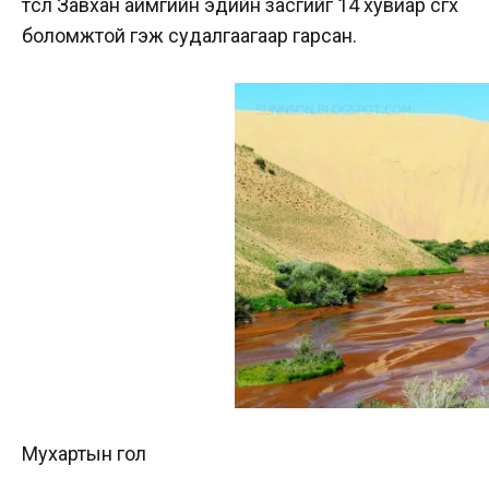
төсөл Завхан аймгийн эдийн засгийг 14 хувиар өсгөх
боломжтой гэж судалгаагаар гарсан.
Мухартын гол