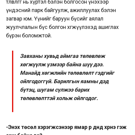
төлөвлөгөөг нь хүртэл бэлэн болгосон үнэхээр
үндэсний парк байгуулж, ажиллуулах бэлэн
загвар юм. Үүнийг баруун бүсийг аялал
жуулчлалын бүс болгон хөгжүүлэхэд ашиглах
бүрэн боломжтой.
Завханы хувьд аймгаа төлөвлөж
хөгжүүлж үзмээр байна шүү дээ.
Манайд хөгжлийн төлөвлөлт гэдгийг
ойлгодоггүй. Барилгын яамны дэд
бүтэц, шугам сүлжээ барих
төлөвлөлттэй хольж ойлгодог.
-Энэхүү төсөл хэрэгжсэнээр ямар үр дүнд хүрнэ гэж