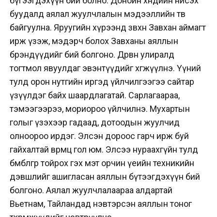
бүгээгдэхүүн бий болно. Донойн хөндийн нисэх
буудалд аялал жуулчлалын мэдээллийн төв
байгуулна. Яруугийн хүрээнд зөвхөн Завхан аймагт
ирж үзэж, мэдэрч болох Завханы аяллын
брэндүүдийг бий болгоно. Дөрвөн улиралд
тогтмол явуулдаг эвэнтүүдийг хөгжүүлнэ. Үүний
тулд орон нутгийн иргэд үйлчилгээгээ сайтар
үзүүлдэг байх шаардлагатай. Сарлагаараа,
тэмээгээрээ, мориороо үйлчилнэ. Мухартын
голыг үзэхээр гадаад, дотоодын жуулчид
олноороо ирдэг. Элсэн дороос гарч ирж буй
гайхалтай өвөрмөц гол юм. Элсээ нураахгүйн тулд
бөмбөлгөөр тойрох гэх мэт орчин үеийн техникийн
дэвшлийг ашигласан аяллын бүтээгдэхүүн бий
болгоно. Аялал жуулчлалаараа алдартай
Вьетнам, Тайландад нэвтэрсэн аяллын тоног