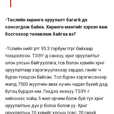
-Төслийн хөрөнгө оруулалт багагүй дүн
сонсогдож байна. Хөрөнгө мөнгийг хэрхэн яаж
босгохоор төлөвлөж байгаа вэ?
-Төслийн нийт өртөг 95.3 тэрбум төгрөг байхаар
тооцоолсон. ТЭЗҮ-д санхүү, хөрөнгө оруулалтыг
олон улсын байгууллага, төсөв болон хувийн хөрөнгө
оруулалтаар хэрэгжүүлэхээр зардал, өгөөжийг ч
бүрэн тооцсон байсан. Төсөл бүрэн хэрэгжсэнээр
жилд 7500 жуулчин авах хүчин чадал бүхий дэд
бүтэц бүрдэх юм. Гэхдээ энэхүү ТЭЗҮ-г
хийснээс хойш 5 жил орчим болж буй тул хөрөнгө
оруулалтын дүн өөр болох болов уу. Хөрөнгө
оруулалтын 10 хувийг улсын төсвөөс, 20 гаруй