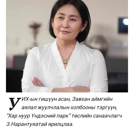
У
ИХ-ын гишүүн асан, Завхан аймгийн
аялал жуулчлалын холбооны тэргүүн,
“Хар нуур Үндэсний парк” төслийн санаачлагч
З.Нарантуяатай ярилцлаа.