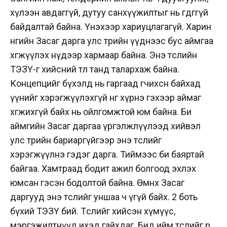
хүлээн авдаггүй, дутуу санхүүжилтыг нь өгдөггүй
байдалтай байна. Үнэхээр хариуцлагагүй. Харин
өнөөгийн Засаг дарга улс төрийн үүднээс бус аймгаа
хөгжүүлэх нүдээр хармаар байна. Энэ төслийн
ТЭЗҮ-г хийсний төлөө танд талархаж байна.
Концепцийг бүхэлд нь гаргаад өгчихсөн байхад
үүнийг хэрэгжүүлэхгүй өнөөг хүрнэ гэхээр аймаг
хөгжихгүй байх нь ойлгомжтой юм байна. Би
аймгийн Засаг даргаа үргэлжлүүлээд хийвэл
улс төрийн бариаргүйгээр энэ төслийг
хэрэгжүүлнэ гэдэг дарга. Тиймээс би баяртай
байгаа. Хамтраад бодит ажил болгоод эхлэх
юмсан гэсэн бодолтой байна. Өмнөх Засаг
даргууд энэ төслийг уншаа ч үгүй байх. 2 боть
бүхий ТЭЗҮ бий. Төслийг хийсэн хүмүүс,
мэргэжилтнүүд ихэд гайхдаг. Бид ийм төслийг өөр