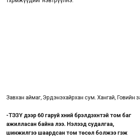
төхөөрөмжүүдийг нэвтрүүлнэ.
Завхан аймаг, Эрдэнэхайрхан сум. Хангай, Говийн з
-ТЭЗҮ дээр 60 гаруй хүний бүрэлдэхүүнтэй том баг
ажилласан байна лээ. Нэлээд судалгаа,
шинжилгээ шаардсан том төсөл болжээ гэж