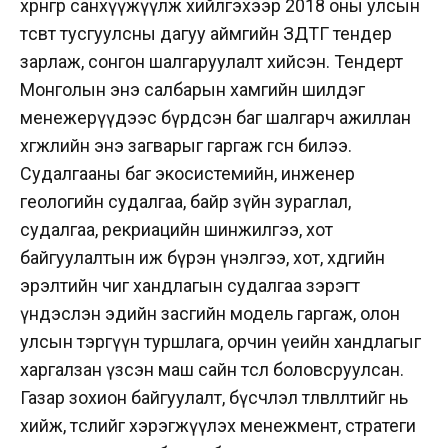
хөрөнгөөр санхүүжүүлж хийлгэхээр 2018 оны улсын
төсөвт тусгуулсны дагуу аймгийн ЗДТГ тендер
зарлаж, сонгон шалгаруулалт хийсэн. Тендерт
Монголын энэ салбарын хамгийн шилдэг
менежерүүдээс бүрдсэн баг шалгарч ажиллан
хөгжлийн энэ загварыг гаргаж өгсөн билээ.
Судалгааны баг экосистемийн, инженер
геологийн судалгаа, байр зүйн зураглал,
судалгаа, рекриацийн шинжилгээ, хот
байгуулалтын иж бүрэн үнэлгээ, хот, хөдөөгийн
эрэлтийн чиг хандлагын судалгаа зэрэгт
үндэслэн эдийн засгийн модель гаргаж, олон
улсын тэргүүн туршлага, орчин үеийн хандлагыг
харгалзан үзсэн маш сайн төсөл боловсруулсан.
Газар зохион байгуулалт, бүсчлэл төлөвлөлтийг нь
хийж, төслийг хэрэгжүүлэх менежмент, стратеги