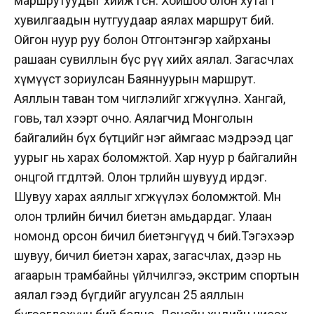
маршрутуудыг хийж өгсөн. Хойшоо олон хутагт
хувилгаадын нутгуудаар аялах маршрут бий.
Ойгон нуур руу болон Отгонтэнгэр хайрханы
рашаан сувиллын бүс рүү хийх аялал. Загасчлах
хүмүүст зориулсан Баяннуурын маршрут.
Аяллын таван том чиглэлийг хөгжүүлнэ. Хангай,
говь, тал хээрт очно. Аялагчид Монголын
байгалийн бүх бүтцийг нэг аймгаас мэдрээд цаг
уурыг нь харах боломжтой. Хар нуур өөрөө байгалийн
онцгой өгөгдөлтэй. Олон төрлийн шувууд ирдэг.
Шувуу харах аяллыг хөгжүүлэх боломжтой. Мөн
олон төрлийн бичил биетэн амьдардаг. Улаан
номонд орсон бичил биетэнгүүд ч бий.Тэгэхээр
шувуу, бичил биетэн харах, загасчлах, дээр нь
агаарын трамбайны үйлчилгээ, экстрим спортын
аялал гээд бүгдийг агуулсан 25 аяллын