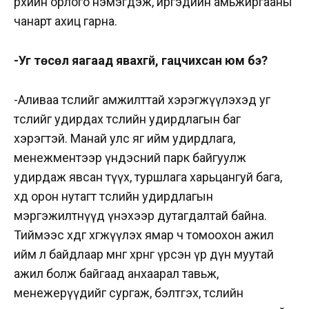
өрхийн орлого нэмэгдэж, иргэдийн амьжиргааны
чанарт ахиц гарна.
-Уг төсөл яагаад явахгүй, гацчихсан юм бэ?
-Аливаа төслийг амжилттай хэрэгжүүлэхэд уг
төслийг удирдах төслийн удирдлагын баг
хэрэгтэй. Манай улс яг ийм удирдлага,
менежментээр үндэсний парк байгуулж
удирдаж явсан түүх, туршлага харьцангуй бага,
хөдөө орон нутагт төслийн удирдлагын
мэргэжилтнүүд үнэхээр дутагдалтай байна.
Тиймээс хөдөөг хөгжүүлэх ямар ч томоохон ажил
ийм л байдлаар мөнгө хөрөнгө үрсэн үр дүн муутай
ажил болж байгаад анхаарал тавьж,
менежерүүдийг сургаж, бэлтгэх, төслийн