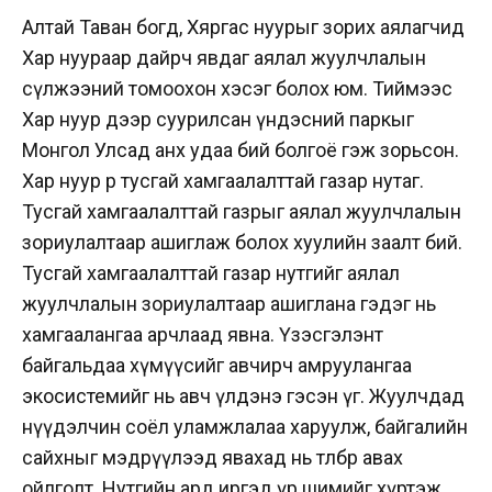
Алтай Таван богд, Хяргас нуурыг зорих аялагчид
Хар нуураар дайрч явдаг аялал жуулчлалын
сүлжээний томоохон хэсэг болох юм. Тиймээс
Хар нуур дээр суурилсан үндэсний паркыг
Монгол Улсад анх удаа бий болгоё гэж зорьсон.
Хар нуур өөрөө тусгай хамгаалалттай газар нутаг.
Тусгай хамгаалалттай газрыг аялал жуулчлалын
зориулалтаар ашиглаж болох хуулийн заалт бий.
Тусгай хамгаалалттай газар нутгийг аялал
жуулчлалын зориулалтаар ашиглана гэдэг нь
хамгаалангаа арчлаад явна. Үзэсгэлэнт
байгальдаа хүмүүсийг авчирч амруулангаа
экосистемийг нь авч үлдэнэ гэсэн үг. Жуулчдад
нүүдэлчин соёл уламжлалаа харуулж, байгалийн
сайхныг мэдрүүлээд явахад нь төлбөр авах
ойлголт. Нутгийн ард иргэд үр шимийг хүртэж,