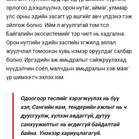
орлогоо дээшлүүлнэ, орон нутаг, аймаг, улмаар
улс орны эдийн засагт үр ашгийг авч үлдэнэ гэж
ойлгож болно. Ийм л агуулгатай том төсөл.
Байгалийн экосистемийг тэр чигт нь хадгална.
Орон нутгийн эдийн засгийн хөгжилд аялал
жуулчлал томоохон хувь нэмэр оруулдаг салбар
болно. Иргэдийн аж амьдралыг сайжруулахад
нүүдэлчин соёл, малчдын амьдралын хэв маяг
үр шимээ өгч эхлэх юм.
Одоогоор төслийг хэрэгжүүлэх нь бүү
хэл, Сангийн яам, тендерийн ажлыг нь ч
дуусгуулж, хүлээн авдаггүй, дутуу
санхүүжилтыг нь өгдөггүй байдалтай
байна. Үнэхээр хариуцлагагүй.