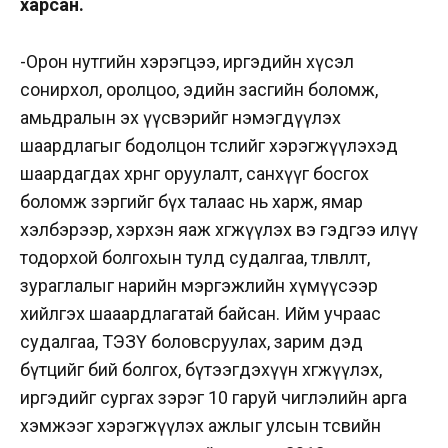
харсан.
-Орон нутгийн хэрэгцээ, иргэдийн хүсэл
сонирхол, оролцоо, эдийн засгийн боломж,
амьдралын эх үүсвэрийг нэмэгдүүлэх
шаардлагыг бодолцон төслийг хэрэгжүүлэхэд
шаардагдах хөрөнгө оруулалт, санхүүг босгох
боломж зэргийг бүх талаас нь харж, ямар
хэлбэрээр, хэрхэн яаж хөгжүүлэх вэ гэдгээ илүү
тодорхой болгохын тулд судалгаа, төлөвлөлт,
зураглалыг нарийн мэргэжлийн хүмүүсээр
хийлгэх шааардлагатай байсан. Ийм учраас
судалгаа, ТЭЗҮ боловсруулах, зарим дэд
бүтцийг бий болгох, бүтээгдэхүүн хөгжүүлэх,
иргэдийг сургах зэрэг 10 гаруй чиглэлийн арга
хэмжээг хэрэгжүүлэх ажлыг улсын төсвийн