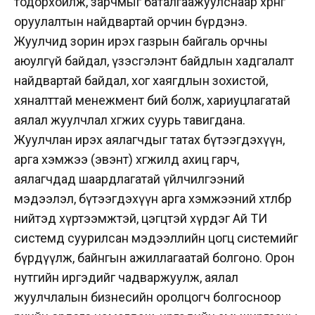
тодорхойлж, зарчмыг баталгаажуулснаар хөрөнгө
оруулалтын найдвартай орчин бүрдэнэ.
Жуулчид зорин ирэх газрын байгаль орчны
аюулгүй байдал, үзэсгэлэнт байдлын хадгалалт
найдвартай байдал, хог хаягдлын зохистой,
хяналттай менежмент бий болж, хариуцлагатай
аялал жуулчлал хөгжих суурь тавигдана.
Жуулчлан ирэх аялагчдыг татах бүтээгдэхүүн,
арга хэмжээ (эвэнт) хөгжилд ахиц гарч,
аялагчдад шаардлагатай үйлчилгээний
мэдээлэл, бүтээгдэхүүн арга хэмжээний хөтөлбөр
нийтэд хүртээмжтэй, цэгцтэй хүрдэг Ай ТИ
системд суурилсан мэдээллийн цогц системийг
бүрдүүлж, байнгын ажиллагаатай болгоно. Орон
нутгийн иргэдийг чадваржуулж, аялал
жуулчлалын бизнесийн оролцогч болгосноор