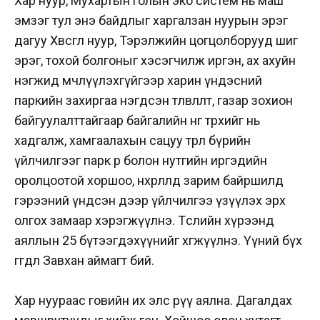
Хар нуур, Мухартын голын эко систем нь маш
эмзэг тул энэ байдлыг харгалзан нуурын эрэг
дагуу Хөвсгөл нуур, Тэрэлжийн цогцолборууд шиг
эрэг, тохой болгоныг хэсэгчилж иргэн, ах ахуйн
нэгжид өмчлүүлэхгүйгээр харин үндэсний
паркийн захиргаа нэгдсэн төлөвлөлт, газар зохион
байгуулалттайгаар байгалийн өнгө төрхийг нь
хадгалж, хамгаалахын сацуу төрөл бүрийн
үйлчилгээг парк өөрөө болон нутгийн иргэдийн
оролцоотой хоршоо, нөхөрлөлд зарим байршилд
гэрээний үндсэн дээр үйлчилгээ үзүүлэх эрх
олгох замаар хэрэгжүүлнэ. Төслийн хүрээнд
аяллын 25 бүтээгдэхүүнийг хөгжүүлнэ. Үүний бүх
өгөгдөл Завхан аймагт бий.
Хар нуураас говийн их элс рүү аялна. Дагалдах