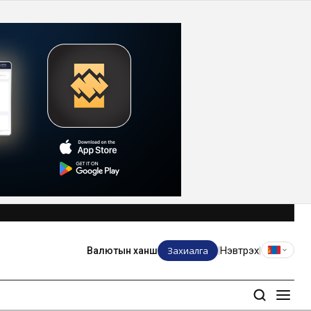
Захиалга
Нэвтрэх
Валютын ханш
|
|