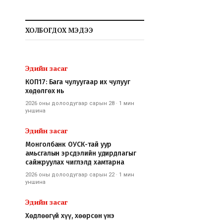
ХОЛБОГДОХ МЭДЭЭ
Эдийн засаг
КОП17: Бага чулуугаар их чулууг
хөдөлгөх нь
2026 оны долоодугаар сарын 28
·
1 мин
уншина
Эдийн засаг
Монголбанк ОУСК-тай уур
амьсгалын эрсдэлийн удирдлагыг
сайжруулах чиглэлд хамтарна
2026 оны долоодугаар сарын 22
·
1 мин
уншина
Эдийн засаг
Хөдлөөгүй хүү, хөөрсөн үнэ