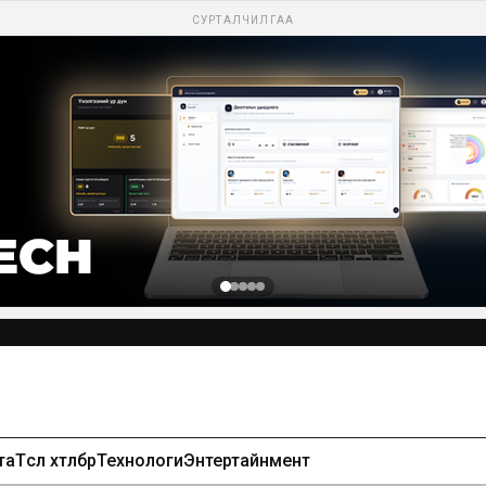
СУРТАЛЧИЛГАА
та
Төсөл хөтөлбөр
Технологи
Энтертайнмент