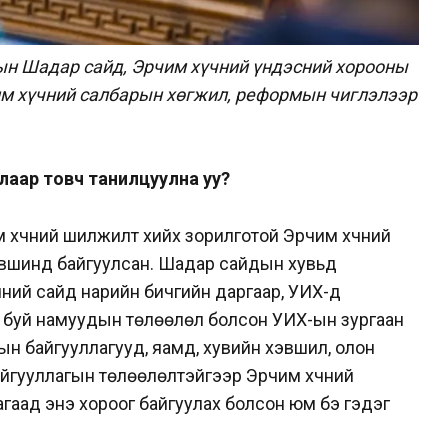
ын Шадар сайд, Эрчим хүчний үндэсний хорооны
м хүчний салбарын хөгжил, реформын чиглэлээр
лаар товч танилцуулна уу?
 хүчний шилжилт хийх зорилготой Эрчим хүчний
түвшинд байгуулсан. Шадар сайдын хувьд
чний сайд нарийн бичгийн даргаар, УИХ-д
үлж буй намуудын төлөөлөл болсон УИХ-ын зургаан
ын байгууллагууд, яамд, хувийн хэвшил, олон
айгууллагын төлөөлөлтэйгээр Эрчим хүчний
агаад энэ хороог байгуулах болсон юм бэ гэдэг