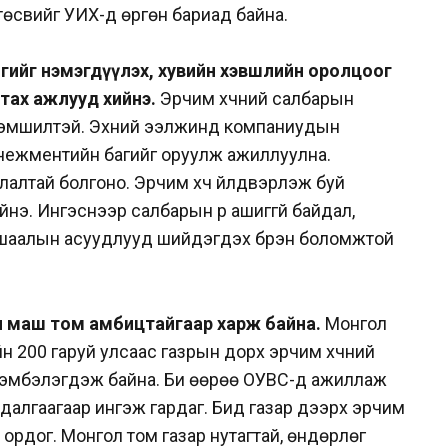
 төсвийг УИХ-д өргөн бариад байна.
гийг нэмэгдүүлэх, хувийн хэвшлийн оролцоог
атах ажлууд хийнэ.
Эрчим хүчний салбарын
эзэмшилтэй. Эхний ээлжинд компаниудын
нежментийн багийг оруулж ажиллуулна.
лалтай болгоно. Эрчим хүч үйлдвэрлэж буй
нэ. Ингэснээр салбарын үр ашиггүй байдал,
тушаалын асуудлууд шийдэгдэх бүрэн боломжтой
л маш том амбицтайгаар харж байна.
Монгол
йн 200 гаруй улсаас газрын дорх эрчим хүчний
рэмбэлэгдэж байна. Би өөрөө ОУВС-д ажиллаж
далгаагаар ингэж гардаг. Бид газар дээрх эрчим
 ордог. Монгол том газар нутагтай, өндөрлөг