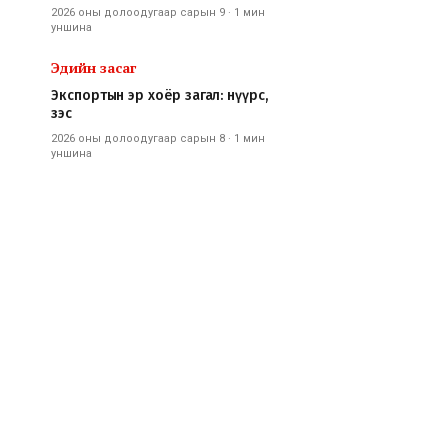
2026 оны долоодугаар сарын 9
·
1 мин
уншина
Эдийн засаг
Экспортын эр хоёр загал: нүүрс,
зэс
2026 оны долоодугаар сарын 8
·
1 мин
уншина