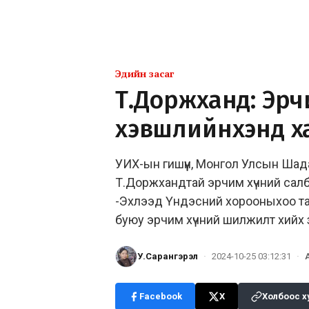
Эдийн засаг
Т.Доржханд: Эрч
хэвшлийнхэнд ха
УИХ-ын гишүүн, Монгол Улсын Шад
Т.Доржхандтай эрчим хүчний сал
-Эхлээд Үндэсний хорооныхоо та
буюу эрчим хүчний шилжилт хийх 
У.Сарангэрэл
·
2024-10-25 03:12:31
·
Facebook
X
Холбоос х