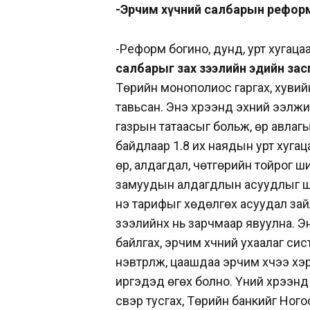
-Эрчим хүчний салбарын реформ
-Реформ богино, дунд, урт хугаца
салбарыг зах зээлийн эдийн за
Төрийн монополиос гаргах, хувий
тавьсан. Энэ хүрээнд эхний ээлжи
газрын татаасыг больж, өр авла
байдлаар 1.8 их наядын урт хугац
өр, алдагдал, чөтгөрийн тойрог ш
замуудын алдагдлын асуудлыг ши
үнэ тарифыг хөдөлгөх асуудал зай
зээлийнх нь зарчмаар явуулна. Э
байлгах, эрчим хүчний ухаалаг си
нэвтрүүлж, цаашдаа эрчим хүчээ х
иргэдэд өгөх болно. Үүний хүрээ
үүсвэр тусгах, Төрийн банкийг Но