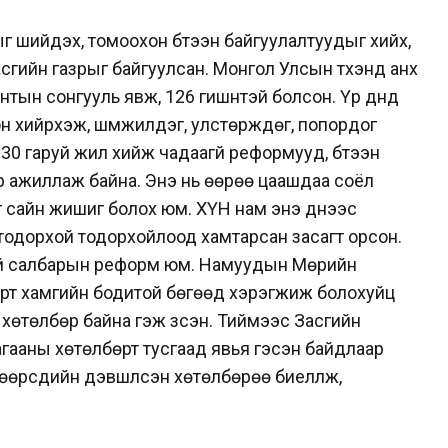
 шийдэх, томоохон бүтээн байгуулалтуудыг хийх,
гийн газрыг байгуулсан. Монгол Улсын түүхэнд анх
ын сонгууль явж, 126 гишүүнтэй болсон. Үр дүнд
н хийрхэж, шүүмжилдэг, улстөрждөг, попордог
 30 гаруй жил хийж чадаагүй реформууд, бүтээн
р ажиллаж байна. Энэ нь өөрөө цаашдаа соёл
 сайн жишиг болох юм. ХҮН нам энэ үүднээс
тодорхой тодорхойлоод хамтарсан засагт орсон.
чний салбарын реформ юм. Намуудын Мөрийн
барт хамгийн бодитой бөгөөд хэрэгжиж болохуйц
өтөлбөр байна гэж үзсэн. Тиймээс Засгийн
гааны хөтөлбөрт тусгаад явья гэсэн байдлаар
өөрсдийн дэвшүүлсэн хөтөлбөрөө биелүүлж,