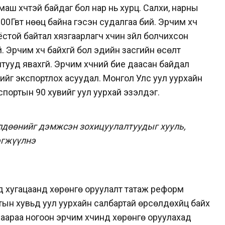
маш хүчтэй байдаг бол нар нь хурц. Салхи, нарны
0Гвт нөөц байна гэсэн судалгаа бий. Эрчим хүч
 ёстой байтал хязгаарлагч хүчин зүйл болчихсон
. Эрчим хүч байхгүй бол эдийн засгийн өсөлт
лтууд явахгүй. Эрчим хүчний бие даасан байдал
чийг экспортлох асуудал. Монгол Улс уул уурхайн
спортын 90 хувийг уул уурхай эзэлдэг.
өлдөөнийг дэмжсэн зохицуулалтуудыг хууль,
эгжүүлнэ
нд хугацаанд хөрөнгө оруулалт татаж реформ
тын хувьд уул уурхайн салбартай өрсөлдөхүйц байх
аараа ногоон эрчим хүчинд хөрөнгө оруулахад