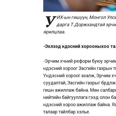
У
ИХ-ын гишүүн, Монгол Улс
дарга Т.Доржхандтай эрчи
ярилцлаа.
-Эхлээд Үндэсний хорооныхоо та
-Эрчим хүчний реформ буюу эрчим
үндэсний хороог Засгийн газрын 
Үндэсний хороог ахалж, Эрчим хү
суудалтай, Засгийн газрыг бүрдү
гишүүн ажиллаж байна. Мөн салбар
нийтийн байгууллага гээд олон б
үндэсний хороо ажиллаж байна. Я
талаар тайлбар хэлье.