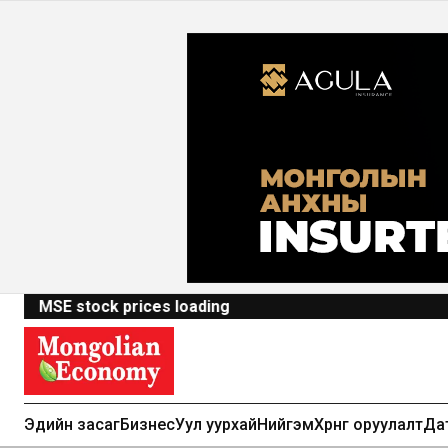
MSE stock prices loading
Эдийн засаг
Бизнес
Уул уурхай
Нийгэм
Хөрөнгө оруулалт
Да