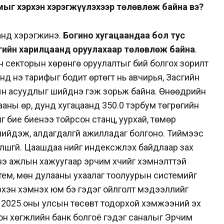
ыг хэрхэн хэрэгжүүлэхээр төлөвлөж байна вэ?
анд хэрэгжинэ.
Богино хугацаандаа бол тус
сгийн харилцаанд оруулахаар төлөвлөж байна
.
н секторын хөрөнгө оруулалтыг бий болгох зорилт
нд үнэ тарифыг бодит өртөгт нь авчирья, Засгийн
гын асуудлыг шийднэ гэж зорьж байна. Өнөөдрийн
ааны өр, дунд хугацаанд 350.0 тэрбум төгрөгийн
иг бие биенээ тойрсон станц, уурхай, төмөр
йдэж, алдагдалгүй ажилладаг болгоно. Тиймээс
лшгүй. Цаашдаа үнийг индексжүүлэх байдлаар зах
нэ ажлын хажуугаар эрчим хүчийг хэмнэлттэй
стем, мөн дулааны ухаалаг тоолуурын системийг
эрхэн хэмнэх юм бэ гэдэг ойлголт мэдээллийг
нд 2025 оны улсын төсөвт тодорхой хэмжээний эх
гоон хөгжлийн банк болгоё гэдэг саналыг Эрчим