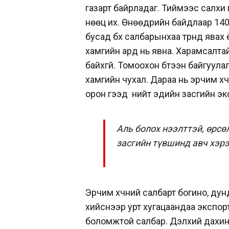
газарт байрладаг. Тиймээс салхи 
нөөц их. Өнөөдрийн байдлаар 1400
бусад бүх салбарынхаа түрүүнд явах
хамгийн ард нь явна. Харамсалтай
байхгүй. Томоохон бүтээн байгуула
хамгийн чухал. Дараа нь эрчим хү
орон гээд нийт эдийн засгийн эк
Аль болох нээлттэй, өрс
засгийн түвшинд авч хэр
Эрчим хүчний салбарт богино, ду
хийснээр урт хугацаандаа экспор
боломжтой салбар. Дэлхий дахин