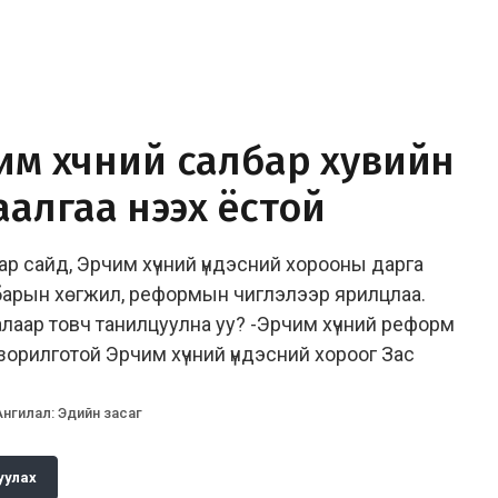
им хүчний салбар хувийн
алгаа нээх ёстой
ар сайд, Эрчим хүчний үндэсний хорооны дарга
барын хөгжил, реформын чиглэлээр ярилцлаа.
лаар товч танилцуулна уу? -Эрчим хүчний реформ
зорилготой Эрчим хүчний үндэсний хороог Зас
Ангилал
:
Эдийн засаг
уулах