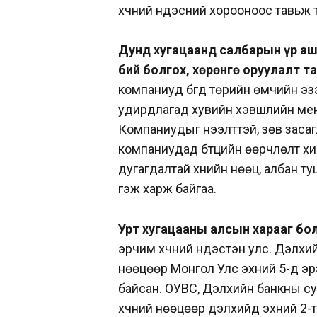
хүчний үндэсний хорооноос тавьж
Дунд хугацаанд салбарын үр аш
бий болгох, хөрөнгө оруулалт т
компаниуд бүгд төрийн өмчийн 
удирдлагад хувийн хэвшлийн ме
Компаниудыг нээлттэй, зөв засаг
компаниудад бүтцийн өөрчлөлт хий
дугагдалтай хүнийн нөөц, албан 
гэж харж байгаа.
Урт хугацааны алсын харааг бо
эрчим хүчний үндэстэн улс. Дэлхи
нөөцөөр Монгол Улс эхний 5-д э
байсан. ОУВС, Дэлхийн банкны су
хүчний нөөцөөр дэлхийд эхний 2-т