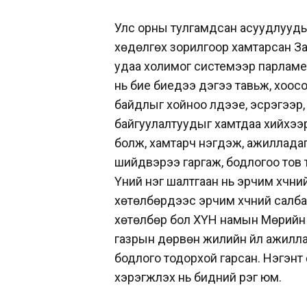
Улс орны тулгамдсан асуудлуудыг
хөдөлгөх зорилгоор хамтарсан Зас
удаа холимог системээр парламент
нь бие биедээ дэгээ тавьж, хоосо
байдлыг хойноо үлдээе, эсрэгээр,
байгуулалтуудыг хамтдаа хийхээ
болж, хамтарч нэгдэж, ажилладаг
шийдвэрээ гаргаж, бодлогоо тов 
Үүний нэг шалтгаан нь эрчим хү
хөтөлбөрүүдээс эрчим хүчний сал
хөтөлбөр бол ХҮН намын Мөрийн х
газрын дөрвөн жилийн үйл ажилла
бодлого тодорхой гарсан. Нэгэнт 
хэрэгжүүлэх нь бидний үүрэг юм.