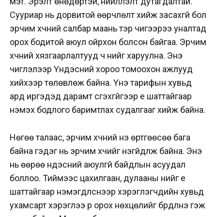
мэт. Эрэлт өнөдөртэй, нийлүүлэлт дутагдалтай.
Сууриар нь дорвитой өөрчлөлт хийж засахгүй бол
эрчим хүчний салбар маань тэр чигээрээ уналтад
орох бодитой аюул ойрхон болсон байгаа. Эрчим
хүчний хязгаарлалтууд ч үүнийг харуулна. Энэ
чиглэлээр Үндэсний хороо томоохон ажлууд
хийхээр төлөвлөж байна. Үнэ тарифын хувьд
ард иргэдэд дарамт үүсгэхгүйгээр үе шаттайгаар
нэмэх бодлого баримтлах судалгааг хийж байна.
Нөгөө талаас, эрчим хүчний үнэ өртгөөсөө бага
байна гэдэг нь эрчим хүчийг үнэгүйдүүлж байна. Энэ
нь өөрөө үндэсний аюулгүй байдлын асуудал
боллоо. Тиймээс цахилгаан, дулааны үнийг үе
шаттайгаар нэмэгдүүлснээр хэрэглэгчдийн хувьд
ухамсарт хэрэглээ рүү орох нөхцөлийг бүрдүүлнэ гэж