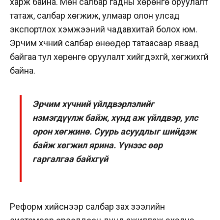
харж байна. Мөн салбар гадны хөрөнгө оруулалт
татаж, салбар хөгжиж, улмаар олон улсад
экспортлох хэмжээний чадавхитай болох юм.
Эрчим хүчний салбар өнөөдөр татаасаар яваад
байгаа тул хөрөнгө оруулалт хийгдэхгүй, хөгжихгүй
байна.
Эрчим хүчний үйлдвэрлэлийг
нэмэгдүүлж байж, хүнд аж үйлдвэр, улс
орон хөгжинө. Суурь асуудлыг шийдэж
байж хөгжил ярина. Үүнээс өөр
гаргалгаа байхгүй
Реформ хийснээр салбар зах зээлийн