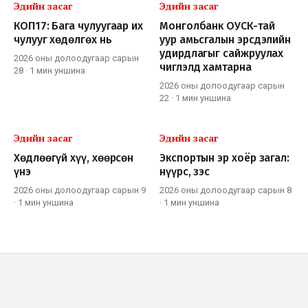
Эдийн засаг
Эдийн засаг
КОП17: Бага чулуугаар их
Монголбанк ОУСК-тай
чулууг хөдөлгөх нь
уур амьсгалын эрсдэлийн
удирдлагыг сайжруулах
2026 оны долоодугаар сарын
чиглэлд хамтарна
28
·
1 мин
уншина
2026 оны долоодугаар сарын
22
·
1 мин
уншина
Эдийн засаг
Эдийн засаг
Хөдлөөгүй хүү, хөөрсөн
Экспортын эр хоёр загал:
үнэ
нүүрс, зэс
2026 оны долоодугаар сарын 9
2026 оны долоодугаар сарын 8
·
1 мин
уншина
·
1 мин
уншина