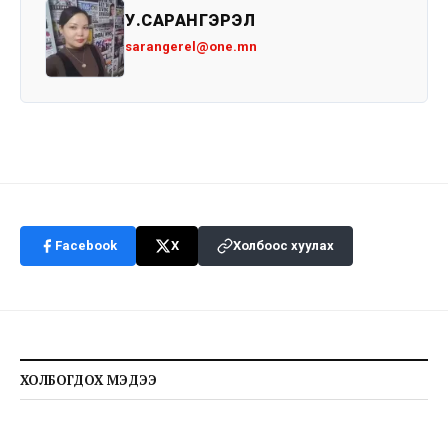
У.САРАНГЭРЭЛ
sarangerel@one.mn
Facebook
X
Холбоос хуулах
ХОЛБОГДОХ МЭДЭЭ