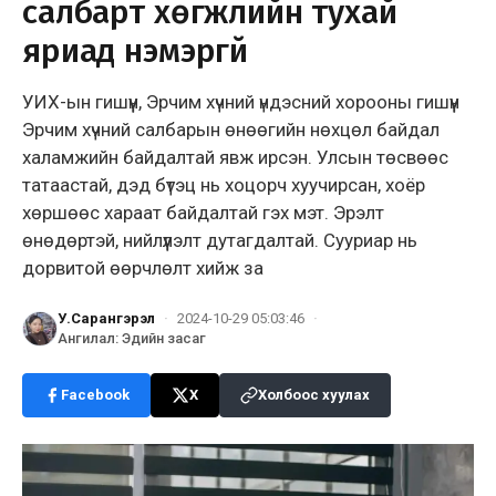
салбарт хөгжлийн тухай
яриад нэмэргүй
УИХ-ын гишүүн, Эрчим хүчний үндэсний хорооны гишүүн
Эрчим хүчний салбарын өнөөгийн нөхцөл байдал
халамжийн байдалтай явж ирсэн. Улсын төсвөөс
татаастай, дэд бүтэц нь хоцорч хуучирсан, хоёр
хөршөөс хараат байдалтай гэх мэт. Эрэлт
өнөдөртэй, нийлүүлэлт дутагдалтай. Сууриар нь
дорвитой өөрчлөлт хийж за
У.Сарангэрэл
·
2024-10-29 05:03:46
·
Ангилал
:
Эдийн засаг
Facebook
X
Холбоос хуулах