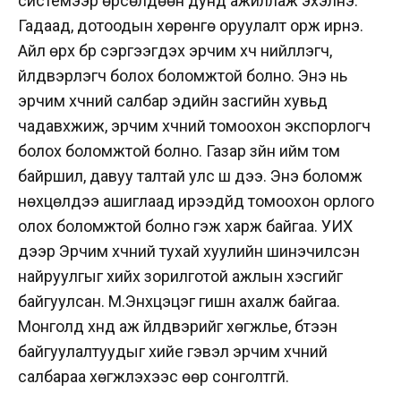
системээр өрсөлдөөн дунд ажиллаж эхэлнэ.
Гадаад, дотоодын хөрөнгө оруулалт орж ирнэ.
Айл өрх бүр сэргээгдэх эрчим хүч нийлүүлэгч,
үйлдвэрлэгч болох боломжтой болно. Энэ нь
эрчим хүчний салбар эдийн засгийн хувьд
чадавхжиж, эрчим хүчний томоохон экспорлогч
болох боломжтой болно. Газар зүйн ийм том
байршил, давуу талтай улс шүү дээ. Энэ боломж
нөхцөлүүдээ ашиглаад ирээдүйд томоохон орлого
олох боломжтой болно гэж харж байгаа. УИХ
дээр Эрчим хүчний тухай хуулийн шинэчилсэн
найруулгыг хийх зорилготой ажлын хэсгийг
байгуулсан. М.Энхцэцэг гишүүн ахалж байгаа.
Монголд хүнд аж үйлдвэрийг хөгжүүлье, бүтээн
байгуулалтуудыг хийе гэвэл эрчим хүчний
салбараа хөгжүүлэхээс өөр сонголтгүй.