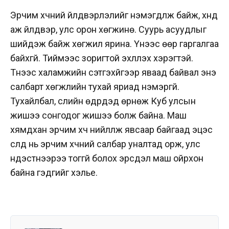
Эрчим хүчний үйлдвэрлэлийг нэмэгдүүлж байж, хүнд
аж үйлдвэр, улс орон хөгжинө. Суурь асуудлыг
шийдэж байж хөгжил ярина. Үүнээс өөр гаргалгаа
байхгүй. Тиймээс зоригтой эхлүүлэх хэрэгтэй.
Түүнээс халамжийн сэтгэхүйгээр яваад байвал энэ
салбарт хөгжлийн тухай яриад нэмэргүй.
Тухайлбал, сүүлийн өдрүүдэд өрнөж Куб улсын
жишээ сонгодог жишээ болж байна. Маш
хямдхан эрчим хүч нийлүүлж явсаар байгаад эцэс
сүүлд нь эрчим хүчний салбар уналтад орж, улс
үндэстнээрээ тоггүй болох эрсдэл маш ойрхон
байна гэдгийг хэлье.