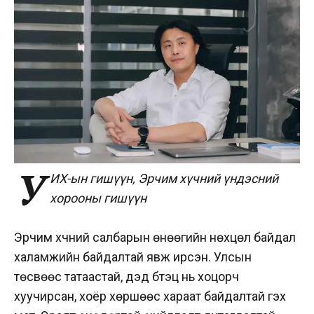
У
ИХ-ын гишүүн, Эрчим хүчний үндэсний
хорооны гишүүн
Эрчим хүчний салбарын өнөөгийн нөхцөл байдал
халамжийн байдалтай явж ирсэн. Улсын
төсвөөс татаастай, дэд бүтэц нь хоцорч
хуучирсан, хоёр хөршөөс хараат байдалтай гэх