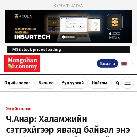
СУРТАЛЧИЛГАА
MSE stock prices loading
Захиалга
Эдийн засаг
Бизнес
Уул уурхай
Нийгэм
Хөрөнгө ору
Эдийн засаг
Ч.Анар: Халамжийн
сэтгэхүйгээр яваад байвал энэ