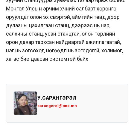
хуучин станцуудаа хувьчлах талаар ярьж болно.
Монгол Улсын эрчим хүчний салбарт хөрөнгө
оруулдаг олон эх үүсвэртэй, аймгийн төвүүд дээр
дулааны цахилгаан станц, дээрээс нь нар,
салхины станц, усан станцтай, олон төрлийн
орон даяар тархсан найдвартай ажиллагаатай,
нэг нь зогсоход нөгөөдүүл нь зогсдоггүй, холимог,
хагас бие даасан системтэй байх
У.САРАНГЭРЭЛ
sarangerel@one.mn