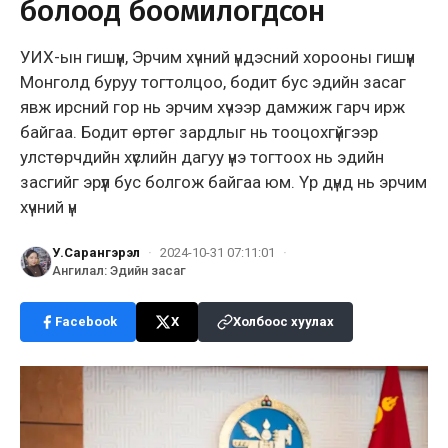
болоод боомилогдсон
УИХ-ын гишүүн, Эрчим хүчний үндэсний хорооны гишүүн
Монголд буруу тогтолцоо, бодит бус эдийн засаг
явж ирсний гор нь эрчим хүчээр дамжиж гарч ирж
байгаа. Бодит өртөг зардлыг нь тооцохгүйгээр
улстөрчдийн хүслийн дагуу үнэ тогтоох нь эдийн
засгийг эрүүл бус болгож байгаа юм. Үр дүнд нь эрчим
хүчний үн
У.Сарангэрэл
·
2024-10-31 07:11:01
·
Ангилал
:
Эдийн засаг
Facebook
X
Холбоос хуулах