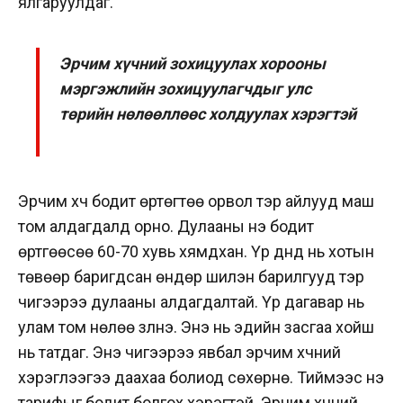
ялгаруулдаг.
Эрчим хүчний зохицуулах хорооны
мэргэжлийн зохицуулагчдыг улс
төрийн нөлөөллөөс холдуулах хэрэгтэй
Эрчим хүч бодит өртөгтөө орвол тэр айлууд маш
том алдагдалд орно. Дулааны үнэ бодит
өртгөөсөө 60-70 хувь хямдхан. Үр дүнд нь хотын
төвөөр баригдсан өндөр шилэн барилгууд тэр
чигээрээ дулааны алдагдалтай. Үр дагавар нь
улам том нөлөө үзүүлнэ. Энэ нь эдийн засгаа хойш
нь татдаг. Энэ чигээрээ явбал эрчим хүчний
хэрэглээгээ даахаа болиод сөхөрнө. Тиймээс үнэ
тарифыг бодит болгох хэрэгтэй. Эрчим хүчний