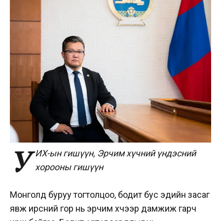
У
ИХ-ын гишүүн, Эрчим хүчний үндэсний
хорооны гишүүн
Монголд буруу тогтолцоо, бодит бус эдийн засаг
явж ирсний гор нь эрчим хүчээр дамжиж гарч