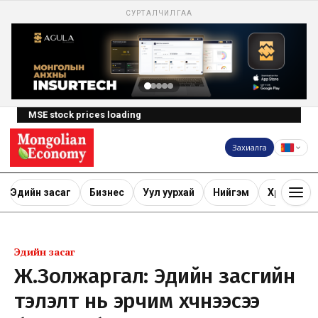
СУРТАЛЧИЛГАА
MSE stock prices loading
Захиалга
Эдийн засаг
Бизнес
Уул уурхай
Нийгэм
Хөрөнгө ору
Эдийн засаг
Ж.Золжаргал: Эдийн засгийн
тэлэлт нь эрчим хүчнээсээ