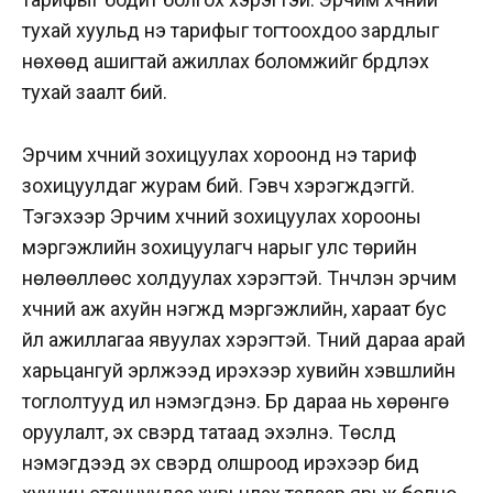
тухай хуульд үнэ тарифыг тогтоохдоо зардлыг
нөхөөд ашигтай ажиллах боломжийг бүрдүүлэх
тухай заалт бий.
Эрчим хүчний зохицуулах хороонд үнэ тариф
зохицуулдаг журам бий. Гэвч хэрэгждэггүй.
Тэгэхээр Эрчим хүчний зохицуулах хорооны
мэргэжлийн зохицуулагч нарыг улс төрийн
нөлөөллөөс холдуулах хэрэгтэй. Түүнчлэн эрчим
хүчний аж ахуйн нэгжүүд мэргэжлийн, хараат бус
үйл ажиллагаа явуулах хэрэгтэй. Түүний дараа арай
харьцангуй эрүүлжээд ирэхээр хувийн хэвшлийн
тоглолтууд илүү нэмэгдэнэ. Бүр дараа нь хөрөнгө
оруулалт, эх үүсвэрүүд татаад эхэлнэ. Төслүүд
нэмэгдээд эх үүсвэрүүд олшроод ирэхээр бид