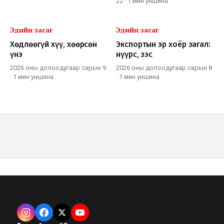
22
·
1 мин
уншина
Эдийн засаг
Эдийн засаг
Хөдлөөгүй хүү, хөөрсөн
Экспортын эр хоёр загал:
үнэ
нүүрс, зэс
2026 оны долоодугаар сарын 9
2026 оны долоодугаар сарын 8
·
1 мин
уншина
·
1 мин
уншина