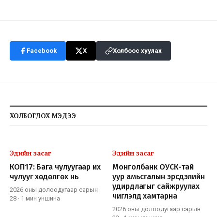
Facebook
X
Холбоос хуулах
ХОЛБОГДОХ МЭДЭЭ
Эдийн засаг
Эдийн засаг
КОП17: Бага чулуугаар их
Монголбанк ОУСК-тай
чулууг хөдөлгөх нь
уур амьсгалын эрсдэлийн
удирдлагыг сайжруулах
2026 оны долоодугаар сарын
чиглэлд хамтарна
28
·
1 мин
уншина
2026 оны долоодугаар сарын