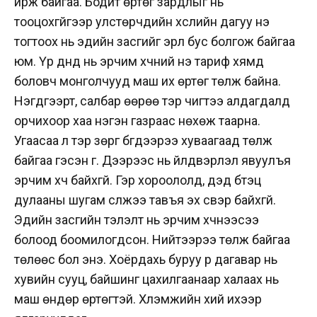
ирж байгаа. Бодит өртөг зардлыг нь
тооцохгүйгээр улстөрчдийн хүслийн дагуу үнэ
тогтоох нь эдийн засгийг эрүүл бус болгож байгаа
юм. Үр дүнд нь эрчим хүчний үнэ тариф хямд
боловч монголчууд маш их өртөг төлж байна.
Нэгдүгээрт, салбар өөрөө тэр чигтээ алдагдалд
орчихоор хаа нэгэн газраас нөхөж таарна.
Угаасаа л тэр зөрүүг бүгдээрээ хуваагаад төлж
байгаа гэсэн үг. Дээрээс нь үйлдвэрлэл явуулъя
эрчим хүч байхгүй. Гэр хороололд, дэд бүтэц
дулааны шугам сүлжээ тавъя эх үүсвэр байхгүй.
Эдийн засгийн тэлэлт нь эрчим хүчнээсээ
болоод боомилогдсон. Нийтээрээ төлж байгаа
төлөөс бол энэ. Хоёрдахь буруу үр дагавар нь
хувийн сууц, байшинг цахилгаанаар халаах нь
маш өндөр өртөгтэй. Хүлэмжийн хий ихээр