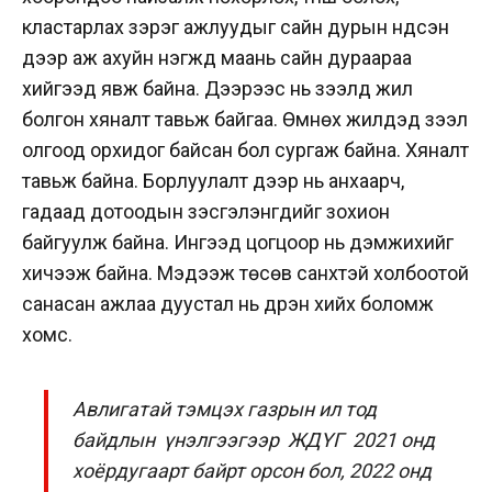
кластарлах зэрэг ажлуудыг сайн дурын үндсэн
дээр аж ахуйн нэгжүүд маань сайн дураараа
хийгээд явж байна. Дээрээс нь зээлд жил
болгон хяналт тавьж байгаа. Өмнөх жилүүдэд зээл
олгоод орхидог байсан бол сургаж байна. Хяналт
тавьж байна. Борлуулалт дээр нь анхаарч,
гадаад дотоодын үзэсгэлэнгүүдийг зохион
байгуулж байна. Ингээд цогцоор нь дэмжихийг
хичээж байна. Мэдээж төсөв санхүүтэй холбоотой
санасан ажлаа дуустал нь дүүрэн хийх боломж
хомс.
Авлигатай тэмцэх газрын ил тод
байдлын үнэлгээгээр ЖДҮГ 2021 онд
хоёрдугаарт байрт орсон бол, 2022 онд