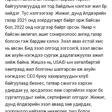
байгууллагуудад ил тод байдлын үнэлгээг жил бүр
хийдэг. Тус үнэлгээгээр Жижиг, дунд үйлдвэрийн
газар 2021 онд хоёрдугаарт байрт орж байсан
бол, 2022 онд нэгдүгээр байрт орсон.
Ямар ч
байсан авлигал, ашиг сонирхолоос ангид газар
болсон гэж бардам хэлнэ. Зээл авах ёстой хүмүүс
нь авсан. Бид зээл олгоод зогсохгүй, зээл авсан
аж ахуйн нэгжүүдээ сургаж дадлагажуулах ажил
хийж байна. Жишээ нь, USAID-ын хөтөлбөртэй
хамтраад жил болгоны шалгарсан аж ахуйн
нэгжүүдээс CEO буюу захиралуудын клуб
байгуулаад бизнес, татвар санхүүгээ хэрхэн
удирдах уу, эрсдэлээс яаж сэргийлэх зэрэг бүх
сургалтуудыг хийж, сертификат олгодог. Жижиг,
дунд үйлдвэрийн зээл аваад зөв удирдах,
хоорондоо найзалж нөхөрлөх, түнш болох,