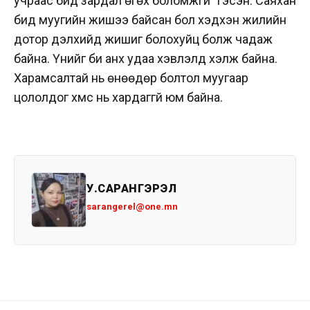
учраас бид зардал өгөх боломжгүй” гэсэн. Саяхан
бид муугийн жишээ байсан бол хэдхэн жилийн
дотор дэлхийд жишиг болохуйц болж чадаж
байна. Үүнийг би анх удаа хэвлэлд хэлж байна.
Харамсалтай нь өнөөдөр болтол муугаар
цололдог хүмүүс нь хардаггүй юм байна.
У.САРАНГЭРЭЛ
sarangerel@one.mn