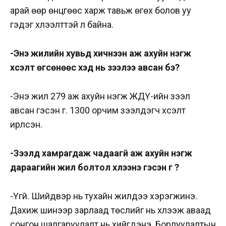
арай өөр өнцгөөс харж тавьж өгөх болов уу
гэдэг хүлээлттэй л байна.
-Энэ жилийн хувьд хичнээн аж ахуйн нэгж
хүсэлт өгсөнөөс хэд нь зээлээ авсан бэ?
-Энэ жил 279 аж ахуйн нэгж ЖДҮ-ийн зээл
авсан гэсэн үг. 1300 орчим зээлдэгч хүсэлт
ирүүлсэн.
-Зээлд хамрагдаж чадаагүй аж ахуйн нэгж
дараагийн жил болтол хүлээнэ гэсэн үг үү?
-Үгүй. Шийдвэр нь тухайн жилдээ хэрэгжинэ.
Дахиж шинээр зарлаад төслийг нь хүлээж аваад
сонгон шалгаруулалт нь хийгдэнэ. Борлуулалтын