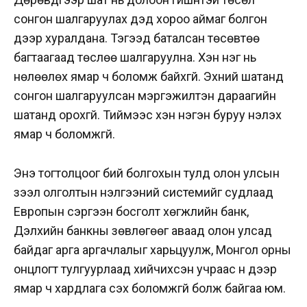
сонгон шалгаруулах дэд хороо аймаг болгон
дээр хуралдана. Тэгээд баталсан төсөвтөө
багтаагаад төслөө шалгаруулна. Хэн нэг нь
нөлөөлөх ямар ч боломж байхгүй. Эхний шатанд
сонгон шалгаруулсан мэргэжилтэн дараагийн
шатанд орохгүй. Тиймээс хэн нэгэн буруу үнэлэх
ямар ч боломжгүй.
Энэ тогтолцоог бий болгохын тулд олон улсын
зээл олголтын үнэлгээний системийг судлаад
Европын сэргээн босголт хөгжлийн банк,
Дэлхийн банкны зөвлөгөөг аваад олон улсад
байдаг арга аргачлалыг харьцуулж, Монгол орны
онцлогт тулгуурлаад хийчихсэн учраас үүн дээр
ямар ч хардлага үүсэх боломжгүй болж байгаа юм.