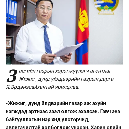
З
асгийн газрын хэрэгжүүлэгч агентлаг
Жижиг, дунд үйлдвэрийн газрын дарга
Я.Эрдэнэсайхантай ярилцлаа.
-Жижиг, дунд үйлдвэрийн газар аж ахуйн
нэгжүүдэд эртнээс зээл олгож эхэлсэн. Гэвч энэ
байгууллагын нэр хүнд улстөрчид,
авлигачидтай холбогдож унасан. Харин сүүлийн