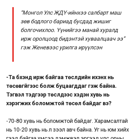
“Монгол Улс ЖДҮ-ийнхээ салбарт маш
зөв бодлого бариад бусдад жишиг
болгочихлоо. Үүнийгээ манай хуралд
ирж оролцоод бидэнтэй хуваалцаач ээ”
гэж Женевээс урилга ирүүлсэн
-Та бүхэнд ирж байгаа төслүүдийн ихэнх нь
төсөвгүйгээс болж буцаагддаг гэж байна.
Тэгвэл тэдгээр төслүүдээс хэдэн хувь нь
хэрэгжих боломжтой төсөл байдаг вэ?
-70-80 хувь нь боломжтой байдаг. Харамсалтай
нь 10-20 хувь нь л зээл авч байна. Уг нь юм хийх
гээд байгаа хүмүүсээ дэмжвэл эргээд улс орны