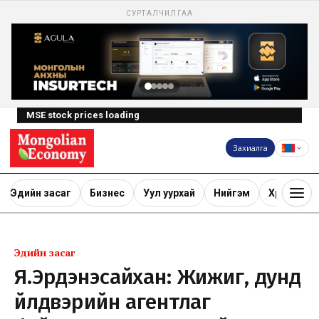
СУРТАЛЧИЛГАА
MSE stock prices loading
Захиалга
Эдийн засаг
Бизнес
Уул уурхай
Нийгэм
Хөрөнгө ору
Эдийн засаг
Я.Эрдэнэсайхан: Жижиг, дунд
үйлдвэрийн агентлаг