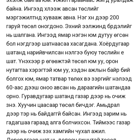
байна. Ингээд хүлээж авсан төслийг
мэргэжилтнүүд хувааж авна. Нэг хүн дээр 200
гаруй төсөл оногдоно. Эхний ээлжинд бүрдэлийг
нь шалгана. Ингээд ямар нэгэн юм дутуу өгсөн
бол нэгдүгээр шатнаасаа хасагдана. Хоёрдугаар
шатанд нарийвчилсан үнэлгээ буюу төслийн үе
шат. Үнэхээр үр өгөөжтэй төсөл юм уу, орон
нутагтаа хэрэгтэй юм уу, хэдэн ажлын байр бий
болгох юм, ямар татвар төлөх вэ зэргийг үнэлээд
60-аас дээш оноо авсан нь дараагийн шатандаа
орно. Гуравдугаар шатанд газар дээр нь очиж
үзнэ. Хуучин цаасаар төсөл бичдэг. Амьдрал
дээр тэр нь байдаггүй байсан. Ингээд зарим нь
гадагшаа гараад алга болчихсон. Тиймээс газар
дээр нь очиж үзэх хамгийн чухал ажил.
Дөрөвдүгээр шат нь долоон гишүүнтэй төсөл