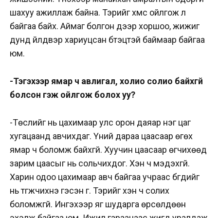
шахуу ажиллаж байна. Тэрийг хүмүүс ойлгож л
байгаа байх. Аймаг болгон дээр хоршоо, жижиг
дунд үйлдвэр хариуцсан бүтэцтэй баймаар байгаа
юм.
-Тэгэхээр ямар ч авлигал, холио солио байхгүй
болсон гэж ойлгож болох уу?
-Төслийг нь цахимаар улс орон даяар нэг цаг
хугацаанд авчихдаг. Үүний дараа цаасаар өгөх
ямар ч боломж байхгүй. Хуучин цаасаар өгчихөөд
зарим цаасыг нь сольчихдог. Хэн ч мэдэхгүй.
Харин одоо цахимаар авч байгаа учраас бүгдийг
нь түгжчихнэ гэсэн үг. Тэрийг хэн ч солих
боломжгүй. Ингэхээр яг шударга өрсөлдөөн
эхэлж байгаа юм. Ижил гараанаас жигд уралдаж