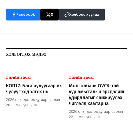
Facebook
X
Холбоос хуулах
ХОЛБОГДОХ МЭДЭЭ
Эдийн засаг
Эдийн засаг
КОП17: Бага чулуугаар их
Монголбанк ОУСК-тай
чулууг хөдөлгөх нь
уур амьсгалын эрсдэлийн
удирдлагыг сайжруулах
2026 оны долоодугаар сарын
чиглэлд хамтарна
28
·
1 мин
уншина
2026 оны долоодугаар сарын
22
·
1 мин
уншина