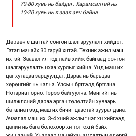
70-80 хувь нь байдаг. Харамсалтай нь
10-20 хувь нь л зээл авч байна
Дөрвөн үе шаттай сонгон шалгаруулалт хийдэг.
Гэтэл манайх 30 гаруй хүнтэй. Техник ажил маш
ихтэй. Заавал ил тод лайв хийж байгаад сонгон
шалгаруулалтынхаа хурлыг хийнэ. Үүнд маш их
цаг хугацаа зарцуулдаг. Дараа нь барьцаа
хөрөнгийг нь үнэлнэ. Улсын бүртгэлд бүртгүүлнэ.
Нотариат орно. Гэрээ байгуулна. Мөнгийг нь
шилжүүлсний дараа эргэн төлөлтийн хуваарь
батална гээд маш их бичиг цаастай зууралдана.
Ачаалал маш их. 3-4 хүний ажлыг нэг хүн хийгээд
цалин нь бага болохоор хүн тогтохгүй байх
жишээний. Үнэхээр манайхан амралтын өдөргүй