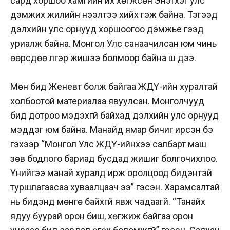
сард хоршоо хамгийн их хөгжсөн Энэтхэг улс
дэмжих жилийн нээлтээ хийх гэж байна. Тэгээд
дэлхийн улс орнууд хоршоогоо дэмжье гээд
уриалж байна. Монгол Улс санаачилсан юм чинь
өөрсдөө үлгэр жишээ болмоор байна шүү дээ.
Мөн бид Женевт болж байгаа ЖДҮ-ийн хуралтай
холбоотой материалаа явуулсан. Монголчууд
бид дотроо мэдэхгүй байхад дэлхийн улс орнууд
мэддэг юм байна. Манайд ямар бичиг ирсэн бэ
гэхээр “Монгол Улс ЖДҮ-ийнхээ салбарт маш
зөв бодлого бариад бусдад жишиг болгочихлоо.
Үүнийгээ манай хуралд ирж оролцоод бидэнтэй
туршлагаасаа хуваалцаач ээ” гэсэн. Харамсалтай
нь бидэнд мөнгө байхгүй явж чадаагүй. “Танайх
ядуу буурай орон биш, хөгжиж байгаа орон