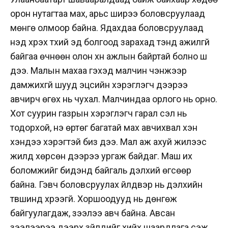
орон нутагтаа мах, арьс ширээ боловсруулаад
мөнгө олмоор байна. Ядахдаа боловсруулаад
үнэд хүрэх түүхий эд болгоод зарахад тэнд ажилгүй
байгаа өчнөөн олон хүн ажлын байртай болно шүү
дээ. Малын махаа гэхэд малчин чэнжээр
дамжихгүй шууд эцсийн хэрэглэгч дээрээ
авчирч өгөх нь чухал. Малчиндаа орлого нь орно.
Хот суурин газрын хэрэглэгч гарал үүсэл нь
тодорхой, үнэ өртөг багатай мах авчихвал хэн
хэндээ хэрэгтэй биз дээ. Мал аж ахуй жилээс
жилд хөрсөн дээрээ ургаж байдаг. Маш их
боломжийг бидэнд байгаль дэлхий өгсөөр
байна. Гэвч боловсруулах үйлдвэр нь дэлхийн
түвшинд хүрээгүй. Хоршоодууд нь дөнгөж
байгуулагдаж, зээлээ авч байна. Авсан
зээлээрээ дээрх зүйлүүдийг хийх шаардлага үүсэж