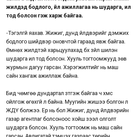
жилүүдэд бодлого, үйл ажиллагаа нь шударга, ил
тод болсон гэж харж байгаа.
-Тэгэлгүй яахав. Жижиг, дунд үйлдвэрийг дэмжих
бодлого шийдвэр оновчтой гараад явж байгаа.
Өмнөх жилүүдтэй харьцуулахад бүх зүйл шилэн
шударга ил тод болсон. Хууль тогтоомжууд зөв
журмын дагуу гарсан. Хэрэгжилтийг нь маш
сайн хангаж ажиллаж байна.
Бид чөмгөө дундартал зүтгэж байгаа ч хүмүүс
ойлгож өгөхгүй л байна. Муугийн жишээ болгон л
ЖДҮ болжээ. Ер нь бол Жижиг, дунд үйлдвэрийн
газар агентлаг болсоноос хойш зээл олголт
шударга болсон. Хууль тогтоомж нь маш сайн
гарсан. Авлигатай тэмцэх газраас төрийн