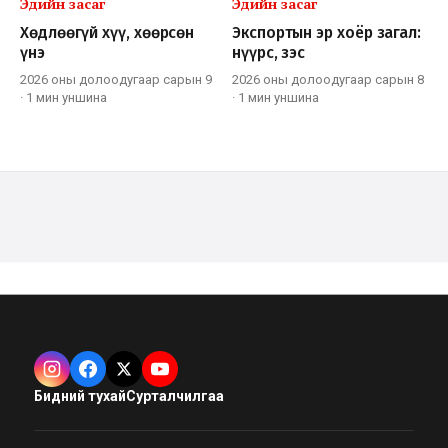
Эдийн засаг
Эдийн засаг
Хөдлөөгүй хүү, хөөрсөн
Экспортын эр хоёр загал:
үнэ
нүүрс, зэс
2026 оны долоодугаар сарын 9
2026 оны долоодугаар сарын 8
·
1 мин
уншина
·
1 мин
уншина
Бидний тухай
Сурталчилгаа