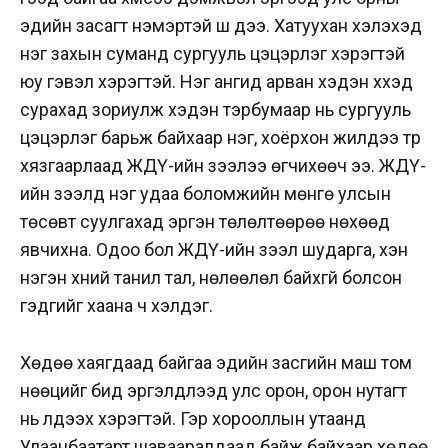
эдийн засагт нэмэртэй шүү дээ. Хатуухан хэлэхэд
нэг захын суманд сургууль цэцэрлэг хэрэгтэй
юу гэвэл хэрэгтэй. Нэг ангид арван хэдэн хүүхэд
сурахад зориулж хэдэн тэрбумаар нь сургууль
цэцэрлэг барьж байхаар нэг, хоёрхон жилдээ түр
хязгаарлаад ЖДҮ-ийн зээлээ өгчихөөч ээ. ЖДҮ-
ийн зээлд нэг удаа боломжийн мөнгө улсын
төсөвт суулгахад эргэн төлөлтөөрөө нөхөөд
явчихна. Одоо бол ЖДҮ-ийн зээл шударга, хэн
нэгэн хүний танил тал, нөлөөлөл байхгүй болсон
гэдгийг хаана ч хэлдэг.
Хөдөө хаягдаад байгаа эдийн засгийн маш том
нөөцийг бид эргэлдүүлээд улс орон, орон нутагт
нь үлдээх хэрэгтэй. Гэр хорооллын утаанд
Улаанбаатарт шавааралдаад байж байхаар хөдөө