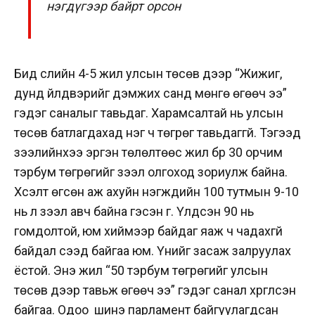
нэгдүгээр байрт орсон
Бид сүүлийн 4-5 жил улсын төсөв дээр “Жижиг,
дунд үйлдвэрийг дэмжих санд мөнгө өгөөч ээ”
гэдэг саналыг тавьдаг. Харамсалтай нь улсын
төсөв батлагдахад нэг ч төгрөг тавьдаггүй. Тэгээд
зээлийнхээ эргэн төлөлтөөс жил бүр 30 орчим
тэрбум төгрөгийг зээл олгоход зориулж байна.
Хүсэлт өгсөн аж ахуйн нэгжүүдийн 100 тутмын 9-10
нь л зээл авч байна гэсэн үг. Үлдсэн 90 нь
гомдолтой, юм хиймээр байдаг яаж ч чадахгүй
байдал үүсээд байгаа юм. Үүнийг засаж залруулах
ёстой. Энэ жил “50 тэрбум төгрөгийг улсын
төсөв дээр тавьж өгөөч ээ” гэдэг санал хүргүүлсэн
байгаа. Одоо шинэ парламент байгуулагдсан