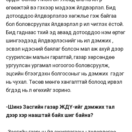
өгөөжтэй вэ гэхээр мэдээж үйлдвэрлэл. Бид
дотооддоо үйлдвэрлэлээ хөгжүүлье гэж байгаа
бол боловсруулах үйлдвэрлэл рүү илүү чиглэх ёстой.
Бид гаднаас түүхий эд аваад дотооддоо нэмүү өртөг
шингээдээд үйлдвэрлэснийг нь илүү дэмжих үү,
эсвэл үндэсний баялаг болсон мал аж ахуй дээр
суурилсан малын гаралтай, газар хөрсөндөө
ургуулсан ургамал ногоогоо боловсруулж,
эцсийн бүтээгдэхүүн болгосоныг нь дэмжих үү гэдэг
нь чухал. Төсөв мөнгө хангалттай болоод ирвэл
бүгдэд нь л өгөхийг зорино.
-Шинэ Засгийн газар ЖДҮ-ийг дэмжих тал
дээр хэр нааштай байх шиг байна?
-Засгийн газрын үйл ажиллагааны төлөвлөгөө