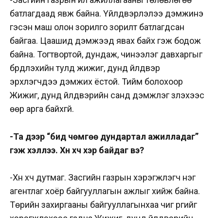
батлагдаад явж байна. Үйлдвэрлэлээ дэмжинэ
гэсэн маш олон зорилго зорилт батлагдсан
байгаа. Цаашид дэмжээд явах байх гэж бодож
байна. Тогтвортой, дундаж, чинээлэг давхаргыг
бүрдүүлэхийн тулд жижиг, дунд үйлдвэр
эрхлэгчдээ дэмжих ёстой. Тийм болохоор
Жижиг, дунд үйлдвэрийн санд дэмжлэг үзүүлэхээс
өөр арга байхгүй.
-Та дээр “бид чөмгөө дундартал ажилладаг”
гэж хэллээ. Хүн хүч хэр байдаг вэ?
-Хүн хүч дутмаг. Засгийн газрын хэрэгжүүлэгч нэг
агентлаг хоёр байгууллагын ажлыг хийж байна.
Төрийн захиргааны байгууллагынхаа чиг үүргийг