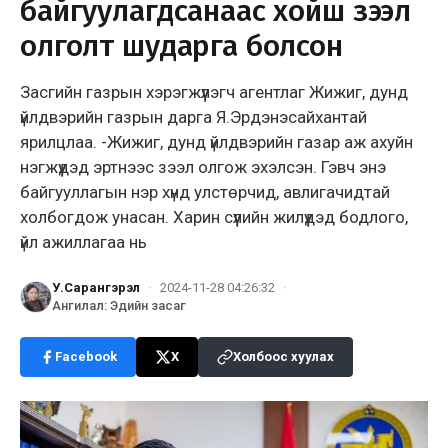
байгуулагдсанаас хойш зээл
олголт шударга болсон
Засгийн газрын хэрэгжүүлэгч агентлаг Жижиг, дунд
үйлдвэрийн газрын дарга Я.Эрдэнэсайхантай
ярилцлаа. -Жижиг, дунд үйлдвэрийн газар аж ахуйн
нэгжүүдэд эртнээс зээл олгож эхэлсэн. Гэвч энэ
байгууллагын нэр хүнд улстөрчид, авлигачидтай
холбогдож унасан. Харин сүүлийн жилүүдэд бодлого,
үйл ажиллагаа нь
У.Сарангэрэл
·
2024-11-28 04:26:32
·
Ангилал
:
Эдийн засаг
Facebook
X
Холбоос хуулах