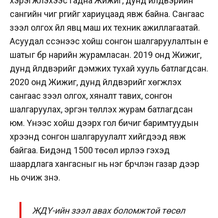
хэрэгжүүлэхээс гадна Жижиг, дунд үйлдвэрийн
сангийн чиг үүргийг хариуцаад явж байна. Сангаас
зээл олгох үйл явц маш их техник ажиллагаатай.
Асуудал үүссэнээс хойш сонгон шалгаруулалтын үе
шатыг бүр нарийн журамласан. 2019 онд Жижиг,
дунд үйлдвэрийг дэмжих тухай хууль батлагдсан.
2020 онд Жижиг, дунд үйлдвэрийг хөгжүүлэх
сангаас зээл олгох, хяналт тавих, сонгон
шалгаруулах, эргэн төлүүлэх журам батлагдсан
юм. Үүнээс хойш дээрх гол бичиг баримтуудын
хүрээнд сонгон шалгаруулалт хийгдээд явж
байгаа. Бидэнд 1500 төсөл ирлээ гэхэд
шаардлага хангасныг нь нэг бүрчлэн газар дээр
нь очиж үзнэ.
ЖДҮ-ийн зээл авах боломжтой төсөл