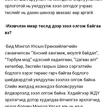
орлоготой нь уялдуулж зээл олгодог учраас
төслийг нь дахин шинээр авахаас өөр аргагүй.
-Ихэвчлэн ямар төслүүд дээр зээл олгож байгаа
вэ?
-Бид Монгол Улсын Ерөнхийлөгчийн
санаачилсан “Хүнсний хангамж, аюулгүй байдал”,
“Тэрбум мод” үндэсний хөдөлгөөн, “Цагаан алт”
хөтөлбөр, Засгийн газрын Шинэ сэргэлтийн
бодлого зэрэг төрөөс гарч байгаа бодлого
шийдвэрүүдтэй уялдуулан зээлээ олгож байна.
Сүүлийн жилүүдэд ихэнхдээ боловсруулах
үйлдвэрлэлд зээл олгож байна. Хэдийгээр ЖДҮ
эрхлэгчид дотор худалдаа үйлчилгээ эрхлэгчид
ордог боловч Монгол Улсад аль нь илүү үр