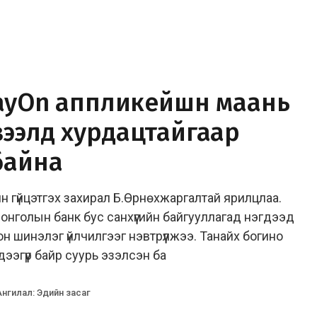
PayOn аппликейшн маань
зээлд хурдацтайгаар
байна
н гүйцэтгэх захирал Б.Өрнөхжаргалтай ярилцлаа.
онголын банк бус санхүүгийн байгууллагад нэгдээд
н шинэлэг үйлчилгээг нэвтрүүлжээ. Танайх богино
ээгүүр байр суурь эзэлсэн ба
Ангилал
:
Эдийн засаг