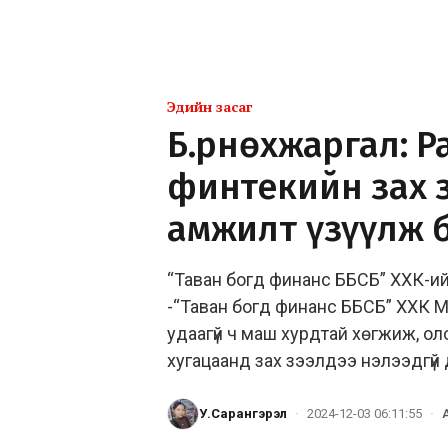
Эдийн засаг
Б.Өрнөхжаргал: 
финтекийн зах 
амжилт үзүүлж 
“Таван богд финанс ББСБ” ХХК-ий
-“Таван богд финанс ББСБ” ХХК М
удаагүй ч маш хурдтай хөгжиж, оло
хугацаанд зах зээлдээ нэлээдгүй д
У.Сарангэрэл
·
2024-12-03 06:11:55
·