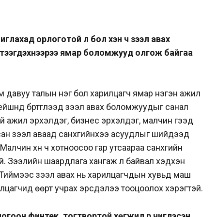
глахад орлоготой л бол хэн ч зээл авах
тээгдэхүүнээрээ ямар боломжууд олгож байгаа
 давуу талын нэг бол харилцагч ямар нэгэн ажил
йшнд бүртгүүлээд зээл авах боломжуудыг санал
ай ажил эрхэлдэг, бизнес эрхэлдэг, малчин гээд
сан зээл аваад санхүүгийнхээ асуудлыг шийдээд
алчин хүн ч хотноосоо гар утсаараа санхүүгийн
й. Зээлийн шаардлага хангаж л байвал хэдхэн
.Тиймээс зээл авах нь харилцагчдын хувьд маш
лцагчид өөрт учрах эрсдэлээ тооцоолох хэрэгтэй.
огоон финтек, тогтвортой хөгжил рүү чиглэсэн