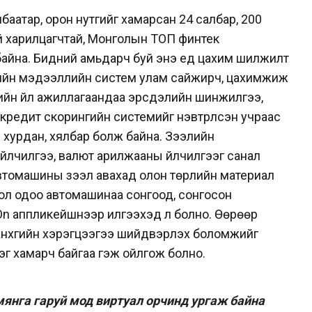
аатар, орон нутгийг хамарсан 24 салбар, 200
уй харилцагчтай, Монголын ТОП финтек
айна. Бидний амьдарч буй энэ үед цахим шилжилт
рийн мэдээллийн систем улам сайжирч, цахимжиж
элийн үйл ажиллагаандаа эрсдэлийн шинжилгээ,
кредит скорингийн системийг нэвтрүүлсэн учраас
р хурдан, хялбар болж байна. Зээлийн
үйлчилгээ, валют арилжааны үйлчилгээг санал
автомашины зээл авахад олон төрлийн материал
н бол одоо автомашинаа сонгоод, сонгосон
n аппликейшнээр илгээхэд л болно. Өөрөөр
анхүүгийн хэрэгцээгээ шийдвэрлэх боломжийг
ээг хамарч байгаа гэж ойлгож болно.
янга гару
й мод виртуал орчинд ургаж ба
йна