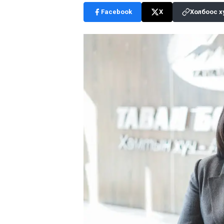
Facebook
X
Холбоос х