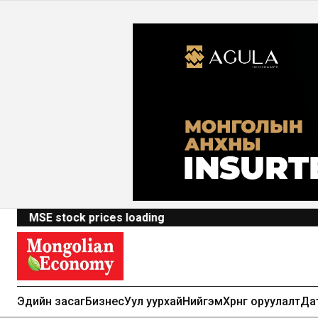
MSE stock prices loading
Эдийн засаг
Бизнес
Уул уурхай
Нийгэм
Хөрөнгө оруулалт
Да