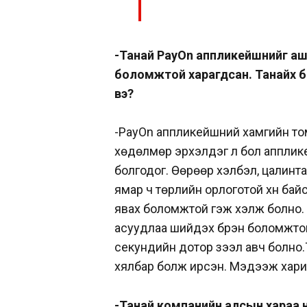
-Танай PayOn аппликейшнийг аши
боломжтой харагдсан. Танайх бү
вэ?
-PayOn аппликейшний хамгийн том
хөдөлмөр эрхэлдэг л бол апплике
болгодог. Өөрөөр хэлбэл, цалинт
ямар ч төрлийн орлоготой хүн бай
явах боломжтой гэж хэлж болно. М
асуудлаа шийдэх бүрэн боломжто
секундийн дотор зээл авч болно
хялбар болж ирсэн. Мэдээж хари
-Танай компанийн алсын хараа н