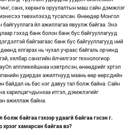
тинг, санхүү, хөрөнгө оруулалтын маш сайн дэмжлэг
 бизнесээ төвхнүүлэхэд тусалсан. Өнөөдөр Монгол
йн байгууллага үйл ажиллагаа явуулж байгаа. Энэ
аар гэхэд банк болон банк бус байгууллагууд
эгдэлтэй байгаагаас банк бус байгууллагууд үүний
лдөөнд ялгарах нь чухал учраас байгаль орчинд
й, хялбар санхүүгийн үйлчилгээг технологиор
PayOn аппликейшнаа нэвтрүүлсэн, өнөөдрийг хүртэл
омпанийн удирдах ажилтнууд маань өөр өөрсдийн
н байдал нь бас нэг давуу тал болж байна. Сайн
дна харилцагчдынхаа итгэл, дэмжлэгийг
өн ажиллаж байна.
 болж байгаа гэхээр удаагүй байгаа гэсэн үг.
 хүрээг хамарсан байгаа вэ?