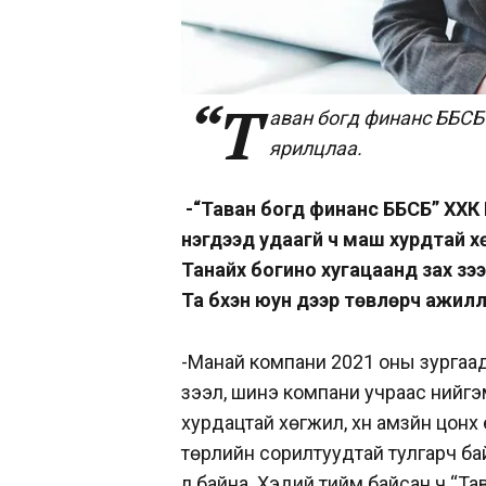
“Т
аван богд финанс ББСБ
ярилцлаа.
-“Таван богд финанс ББСБ” ХХК 
нэгдээд удаагүй ч маш хурдтай х
Танайх богино хугацаанд зах зээл
Та бүхэн юун дээр төвлөрч ажил
-Манай компани 2021 оны зургаад
зээл, шинэ компани учраас нийгэ
хурдацтай хөгжил, хүн амзүйн цонх 
төрлийн сорилтуудтай тулгарч ба
л байна. Хэдий тийм байсан ч “Т