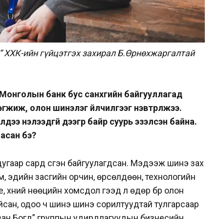
” ХХК-ийн гүйцэтгэх захирал Б.Өрнөхжаргалтай
Монголын банк бус санхүүгийн байгууллагад
өгжиж, олон шинэлэг үйлчилгээг нэвтрүүлжээ.
дээ нэлээдгүй дээгүүр байр суурь эзэлсэн байна.
ласан бэ?
угаар сард үүсгэн байгуулагдсан. Мэдээж шинэ зах
м, эдийн засгийн орчин, өрсөлдөөн, технологийн
үе, хүний нөөцийн хомсдол гээд л өдөр бүр олон
йсан, одоо ч шинэ шинэ сорилтуудтай тулгарсаар
аван Богд” группын удирдлагуудын бизнесийн