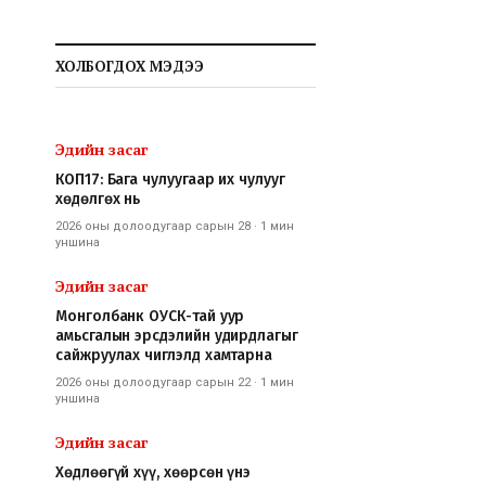
ХОЛБОГДОХ МЭДЭЭ
Эдийн засаг
КОП17: Бага чулуугаар их чулууг
хөдөлгөх нь
2026 оны долоодугаар сарын 28
·
1 мин
уншина
Эдийн засаг
Монголбанк ОУСК-тай уур
амьсгалын эрсдэлийн удирдлагыг
сайжруулах чиглэлд хамтарна
2026 оны долоодугаар сарын 22
·
1 мин
уншина
Эдийн засаг
Хөдлөөгүй хүү, хөөрсөн үнэ