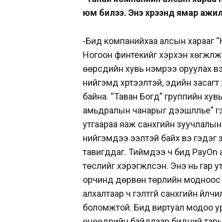
юм билээ. Энэ хүрээнд ямар ажи
-Бид компанийхаа алсын харааг “
Ногоон финтекийг хэрхэн хөгжүүлж
өөрсдийн хувь нэмрээ оруулах вэ 
нийгэмд хүртээлтэй, эдийн засагт 
байна. “Таван Богд” группийн хув
амьдралын чанарыг дээшлүүлье” гэ
утгаараа яаж санхүүгийн зуучлалын 
нийгэмдээ ээлтэй байх вэ гэдэг 
тавигддаг. Тиймдээ ч бид PayOn
төслийг хэрэгжүүлсэн. Энэ нь гар 
орчинд дөрвөн төрлийн модноос с
алхалтаар ч гэлтгүй санхүүгийн үйл
боломжтой. Бид виртуал модоо у
өнөөдрийн байдлаар бидний тарьса