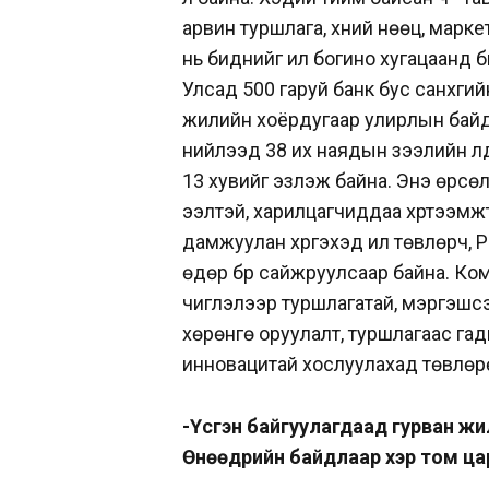
арвин туршлага, хүний нөөц, марке
нь биднийг илүү богино хугацаанд
Улсад 500 гаруй банк бус санхүүги
жилийн хоёрдугаар улирлын байдл
нийлээд 38 их наядын зээлийн үлд
13 хувийг эзлэж байна. Энэ өрсө
ээлтэй, харилцагчиддаа хүртээмжтэ
дамжуулан хүргэхэд илүү төвлөрч, 
өдөр бүр сайжруулсаар байна. К
чиглэлээр туршлагатай, мэргэшсэ
хөрөнгө оруулалт, туршлагаас га
инновацитай хослуулахад төвлөр
-Үүсгэн байгуулагдаад гурван жил
Өнөөдрийн байдлаар хэр том цар