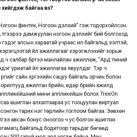
л хийгдэж байгаа вэ?
Ногоон финтек, Ногоон дэлхий” гэж тодорхойлсон.
, түүгээрээ дамжуулан ногоон дэлхийг бий болгоход
гэдэг алсын хараатай учраас илүү байгальд ээлтэй,
хэрэгцээтэй үйл ажиллагааг хэрэгжүүлэхийг зорьж
ьд ч салбар бүртээ манлайлан ажиллаж, “Ард түмний
дэг уриатай үйл ажиллагаа явуулдаг. Тэр ч
үүргийг сайн хүргэхийн сацуу байгаль орчин болон
зорилтууд ажилтан бүрийн, өдөр бүрийн ажилд
 аппликейшний мини аппликейшн болох TreeOn
утсаа ашиглан алхалтаараа ус тооцуулан виртуал
онгон тарих нэг төрлийн тоглоом байгаа. Зөвхөн
чилгээ авсан бонус оноогоо ч ус болгон ашиглах
ргамагц байгальд бодитоор тарьдаг бөгөөд
н 500 гаруй мод эрүүл ургаж байна. Мөн