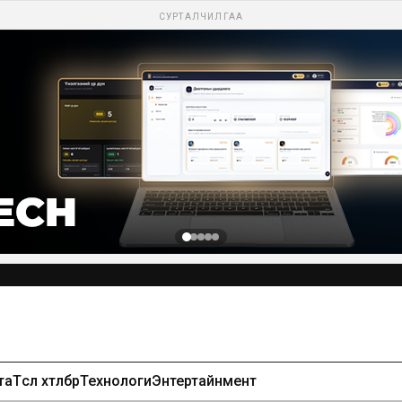
СУРТАЛЧИЛГАА
та
Төсөл хөтөлбөр
Технологи
Энтертайнмент