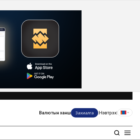
Захиалга
Нэвтрэх
Валютын ханш
|
|