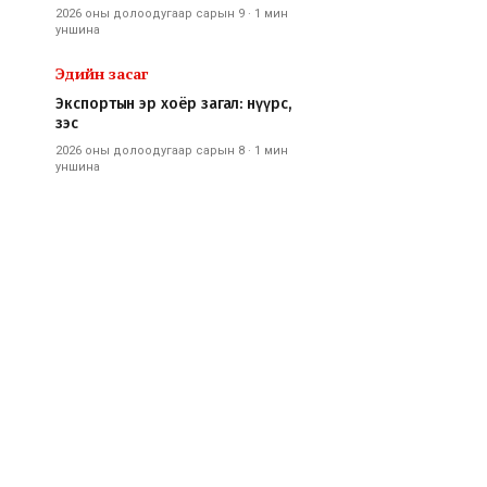
2026 оны долоодугаар сарын 9
·
1 мин
уншина
Эдийн засаг
Экспортын эр хоёр загал: нүүрс,
зэс
2026 оны долоодугаар сарын 8
·
1 мин
уншина