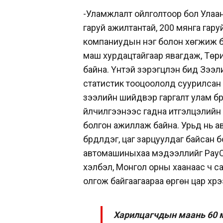
-Уламжлалт ойлголтоор бол Улаанб
гаруй ажилтантай, 200 мянга гар
компаниудын нэг болон хөгжиж б
маш хурдацтайгаар явагдаж, Тө
байна. Үүнтэй зэрэгцүүлэн бид Зэ
статистик тооцоололд суурилсан 
зээлийн шийдвэр гаргалт улам бү
үйлчилгээнээс гадна итгэлцэлийн 
болгон ажиллаж байна. Урьд нь 
бүрдүүлдэг, цаг зарцуулдаг байса
автомашиныхаа мэдээллийг PayO
хэлбэл, Монгол орны хаанаас ч с
олгож байгаагаараа өргөн цар хүр
Харилцагчдын маань 60 м