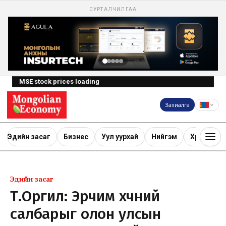
СУРТАЛЧИЛГАА
MSE stock prices loading
Захиалга
Эдийн засаг
Бизнес
Уул уурхай
Нийгэм
Хөрөнгө ору
Эдийн засаг
Т.Оргил: Эрчим хүчний
салбарыг олон улсын