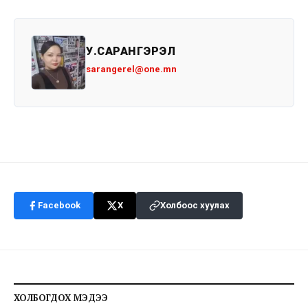
У.САРАНГЭРЭЛ
sarangerel@one.mn
Facebook
X
Холбоос хуулах
ХОЛБОГДОХ МЭДЭЭ