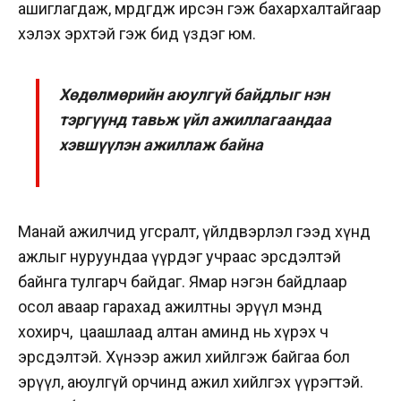
ашиглагдаж, мөрдөгдөж ирсэн гэж бахархалтайгаар
хэлэх эрхтэй гэж бид үздэг юм.
Хөдөлмөрийн аюулгүй байдлыг нэн
тэргүүнд тавьж үйл ажиллагаандаа
хэвшүүлэн ажиллаж байна
Манай ажилчид угсралт, үйлдвэрлэл гээд хүнд
ажлыг нуруундаа үүрдэг учраас эрсдэлтэй
байнга тулгарч байдаг. Ямар нэгэн байдлаар
осол аваар гарахад ажилтны эрүүл мэнд
хохирч, цаашлаад алтан аминд нь хүрэх ч
эрсдэлтэй. Хүнээр ажил хийлгэж байгаа бол
эрүүл, аюулгүй орчинд ажил хийлгэх үүрэгтэй.