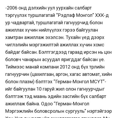
-2006 онд дэлхийн уул уурхайн салбарт
тэргүүлэх туршлагатай “Рэдпаф Монгол” ХХК-д
ур чадвартай, туршлагатай гагнуурчид болон
ажиллах хүчин нийлүүлэх гэрээ байгуулан
хамтран ажиллаж эхэлсэн. Тухайн үед дээрх
чиглэлийн мэргэжилтэй ажиллах хүчин хомс
байдаг байсан. Бэлтгэгдээд гараад ирсэн нь цөөхөн
боловч чанарын асуудал яригддаг байсан үе.
Тиймээс манай компани 2012 онд бүх төрлийн
гагнуурчин (цахилгаан, аргон, хагас автомат, хийн
болон плазм) бэлтгэх “Герман-Монгол МСҮТ”-
ийг байгуулан 10 гаруй жил олон гагнуурчдыг
бэлтгэж тэд маань эдийн засгийн бүх салбарт
ажиллаж байна. Одоо “Герман-Монгол
Мэргэжлийн боловсролын сургууль” нэртэйгээр