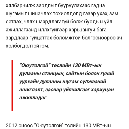
хялбарчилж зардлыг бууруулахаас гадна
шугамыг шинэчлэх тохиолдолд газар ухах, зам
сэтлэх, чөлөөлөх шаардлагагүй болж бусдын үйл
ажиллагаанд нөлөөлөхгүйгээр харьцангуй бага
зардлаар гүйцэтгэх боломжтой болгосноороо ач
холбогдолтой юм.
“Оюутолгой” төслийн 130 МВт-ын
дулааны станцын, сайтын болон гүний
уурхайн дулааны шугам сүлжээний
ашиглалт, засвар үйлчилгээг хариуцан
ажилладаг
2012 оноос “Оюутолгой” төслийн 130 МВт-ын