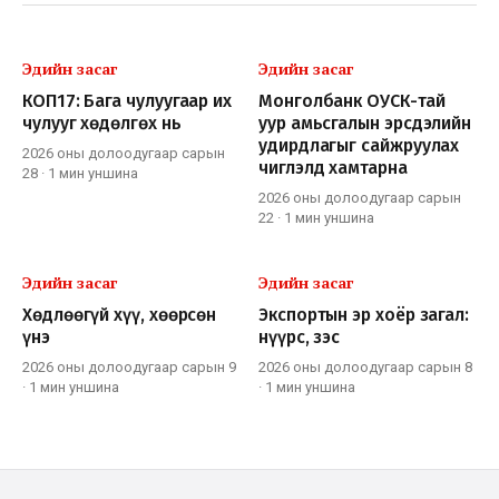
Эдийн засаг
Эдийн засаг
КОП17: Бага чулуугаар их
Монголбанк ОУСК-тай
чулууг хөдөлгөх нь
уур амьсгалын эрсдэлийн
удирдлагыг сайжруулах
2026 оны долоодугаар сарын
чиглэлд хамтарна
28
·
1 мин
уншина
2026 оны долоодугаар сарын
22
·
1 мин
уншина
Эдийн засаг
Эдийн засаг
Хөдлөөгүй хүү, хөөрсөн
Экспортын эр хоёр загал:
үнэ
нүүрс, зэс
2026 оны долоодугаар сарын 9
2026 оны долоодугаар сарын 8
·
1 мин
уншина
·
1 мин
уншина