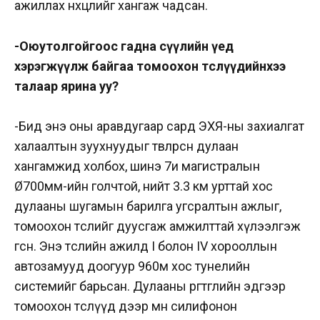
ажиллах нөхцөлийг хангаж чадсан.
-Оюутолгойгоос гадна сүүлийн үед
хэрэгжүүлж байгаа томоохон төслүүдийнхээ
талаар ярина уу?
-Бид энэ оны аравдугаар сард ЭХЯ-ны захиалгат
халаалтын зуухнуудыг төвлөрсөн дулаан
хангамжид холбох, шинэ 7и магистралын
Ø700мм-ийн голчтой, нийт 3.3 км урттай хос
дулааны шугамын барилга угсралтын ажлыг,
томоохон төслийг дуусгаж амжилттай хүлээлгэж
өгсөн. Энэ төслийн ажилд I болон IV хорооллын
автозамууд доогуур 960м хос тунелийн
системийг барьсан. Дулааны өргөтгөлийн эдгээр
томоохон төслүүд дээр мөн силифонон