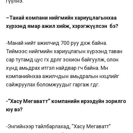
өгүүлнэ.
–
Танай компани
нийгмийн хариуцлагынхаа
хүрээнд ямар ажил хийж, хэрэгжүүлсэн бэ?
-Манай нийт ажилчид 700 руу дөхөж байна.
Тиймээс нийгмийн хариуцлагын хүрээнд таван
сар тутамд цус өгөх өдөрлөг зохион байгуулж, олон
хүнд амьдрах итгэл найдвар өгч байна. Мөн
компанийнхаа ажилчдын амьдралын нөхцөлийг
сайжруулах боломжуудыг гаргаж өгдөг.
-“Хасу Мегаватт” компанийн ирээдүйн зорилго
юу вэ?
-Энгийнээр тайлбарлахад, “Хасу Мегаватт”