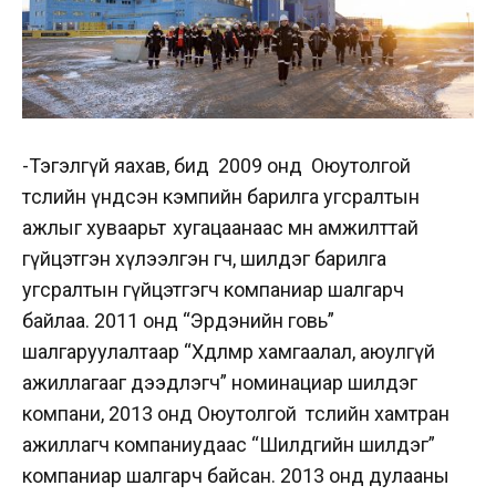
-Тэгэлгүй яахав, бид 2009 онд Оюутолгой
төслийн үндсэн кэмпийн барилга угсралтын
ажлыг хуваарьт хугацаанаас өмнө амжилттай
гүйцэтгэн хүлээлгэн өгч, шилдэг барилга
угсралтын гүйцэтгэгч компаниар шалгарч
байлаа. 2011 онд “Эрдэнийн говь”
шалгаруулалтаар “Хөдөлмөр хамгаалал, аюулгүй
ажиллагааг дээдлэгч” номинациар шилдэг
компани, 2013 онд Оюутолгой төслийн хамтран
ажиллагч компаниудаас “Шилдгийн шилдэг”
компаниар шалгарч байсан. 2013 онд дулааны