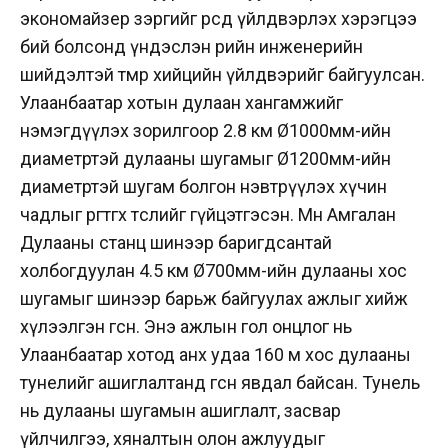
экономайзер зэргийг өөрсдөө үйлдвэрлэх хэрэгцээ
бий болсонд үндэслэн өөрийн инженерийн
шийдэлтэй төмөр хийцийн үйлдвэрийг байгуулсан.
Улаанбаатар хотын дулаан хангамжийг
нэмэгдүүлэх зорилгоор 2.8 км Ø1000мм-ийн
диаметртэй дулааны шугамыг Ø1200мм-ийн
диаметртэй шугам болгон нэвтрүүлэх хүчин
чадлыг өргөтгөх төслийг гүйцэтгэсэн. Мөн Амгалан
Дулааны станц шинээр баригдсантай
холбогдуулан 4.5 км Ø700мм-ийн дулааны хос
шугамыг шинээр барьж байгуулах ажлыг хийж
хүлээлгэн өгсөн. Энэ ажлын гол онцлог нь
Улаанбаатар хотод анх удаа 160 м хос дулааны
тунелийг ашиглалтанд өгсөн явдал байсан. Тунель
нь дулааны шугамын ашиглалт, засвар
үйлчилгээ, хяналтын олон ажлуудыг