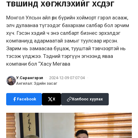
түвшинд хөгжүүлэхийг хүсдэг
Монгол Улсын айл өрх бүрийн хойморт гэрэл асааж,
элч дулаанаа түгээдэг бахархам салбар бол эрчим
хүч. Гэсэн хэдий ч энэ салбарт бизнес эрхэлдэг
компаниуд адармаатай замыг туулсаар ирсэн.
Зарим нь замаасаа буцаж, тууштай тэвчээртэй нь
тэсэж үлджээ. Тэдний тэргүүн эгнээнд яваа
компани бол “Хасу Мегава
У.Сарангэрэл
·
2024-12-09 07:07:04
·
Ангилал
:
Эдийн засаг
Facebook
X
Холбоос хуулах