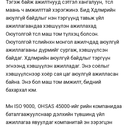
Тэгэж байж ажилтнууд сэтгэл хангалуун, төсөл
маань ч амжилттай хэрэгжинэ. Бид Хөдөлмөрийн
аюулгүй байдлыг нэн тэргүүнд тавьж үйл
ажиллагаандаа хэвшүүлэн ажиллахад
Оюутолгой төсөл маш том түлхэц болсон.
Оюутолгой төслийнхөн монгол ажилчдад аюулгүй
ажиллагааны дүрмийг сургаж, хэвшүүлсэн
байдаг. Хөдөлмөрийн аюулгүй байдлыг тэргүүн
эгнээнд хэвшүүлэн ажилладаг. Энэ соёлыг
хэвшүүлснээр хоёр сая цаг аюулгүй ажилласан
байна. Энэ бол маш том амжилт, бидний
бахархал юм.
Мөн ISO 9000, OHSAS 45000-ийг өөрийн компанидаа
баталгаажуулснаар дэлхийн түвшинд үйл
ажиллагаа явуулдаг компанитай эн зэрэгцэн