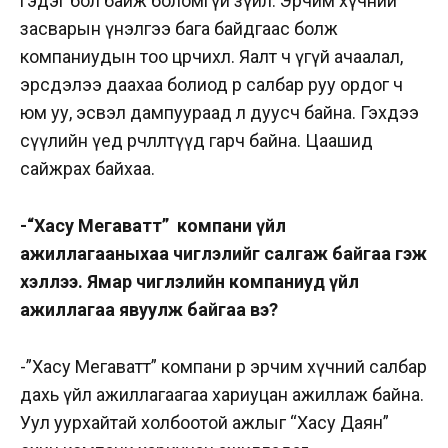
гэдэг бол байж боломгүй зүйл. Эрчим хүчний
засварын үнэлгээ бага байдгаас болж
компаниудын тоо цөөрчихлөө. Яалт ч үгүй ачаалал,
эрсдэлээ даахаа болиод өөр салбар руу ордог ч
юм уу, эсвэл дампуураад л дуусч байна. Гэхдээ
сүүлийн үед өөрчлөлтүүд гарч байна. Цаашид
сайжрах байхаа.
-“Хасу Мегаватт” компани үйл
ажиллагааныхаа чиглэлийг салгаж байгаа гэж
хэллээ. Ямар чиглэлийн компаниуд үйл
ажиллагаа явуулж байгаа вэ?
-”Хасу Мегаватт” компани өөрөө эрчим хүчний салбар
дахь үйл ажиллагаагаа хариуцан ажиллаж байна.
Уул уурхайтай холбоотой ажлыг “Хасу Даян”