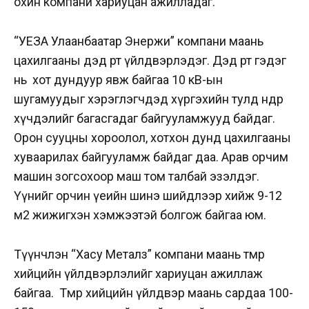
охин компани хариуцан ажилладаг.
“УЕЗА Улаанбаатар Энержи” компани маань
цахилгааны дэд өртөө үйлдвэрлэдэг. Дэд өртөө гэдэг
нь хот дундуур явж байгаа 10 кВ-ын
шугамуудыг хэрэглэгчдэд хүргэхийн тулд өндөр
хүчдэлийг багасгадаг байгууламжууд байдаг.
Орон сууцны хороолол, хотхон дунд цахилгааны
хуваарилах байгууламж байдаг даа. Арав орчим
машин зогсохоор маш том талбай эзэлдэг.
Үүнийг орчин үеийн шинэ шийдлээр хийж 9-12
м2 жижигхэн хэмжээтэй болгож байгаа юм.
Түүнчлэн “Хасу Металз” компани маань төмөр
хийцийн үйлдвэрлэлийг хариуцан ажиллаж
байгаа. Төмөр хийцийн үйлдвэр маань сардаа 100-