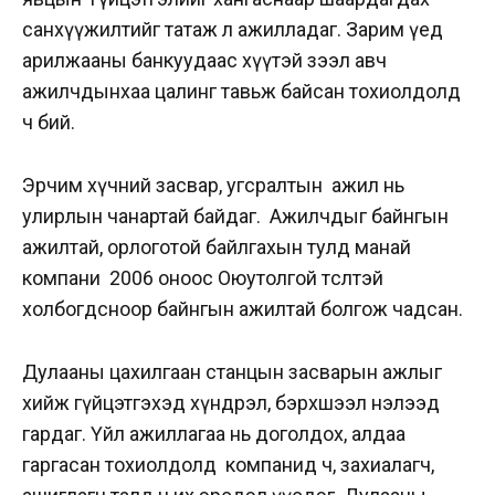
санхүүжилтийг татаж л ажилладаг. Зарим үед
арилжааны банкуудаас хүүтэй зээл авч
ажилчдынхаа цалинг тавьж байсан тохиолдолд
ч бий.
Эрчим хүчний засвар, угсралтын ажил нь
улирлын чанартай байдаг. Ажилчдыг байнгын
ажилтай, орлоготой байлгахын тулд манай
компани 2006 оноос Оюутолгой төсөлтэй
холбогдсноор байнгын ажилтай болгож чадсан.
Дулааны цахилгаан станцын засварын ажлыг
хийж гүйцэтгэхэд хүндрэл, бэрхшээл нэлээд
гардаг. Үйл ажиллагаа нь доголдох, алдаа
гаргасан тохиолдолд компанид ч, захиалагч,