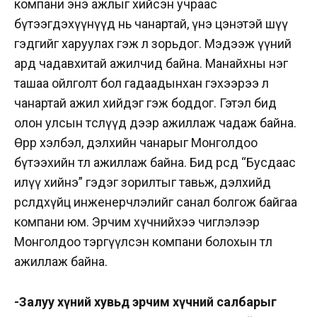
компани энэ ажлыг хийсэн учраас
бүтээгдэхүүнүүд нь чанартай, үнэ цэнэтэй шүү
гэдгийг харуулах гэж л зорьдог. Мэдээж үүний
ард чадавхитай ажилчид байна. Манайхны нэг
ташаа ойлголт бол гадаадынхан гэхээрээ л
чанартай ажил хийдэг гэж боддог. Гэтэл бид
олон улсын төслүүд дээр ажиллаж чадаж байна.
Өөрөөр хэлбэл, дэлхийн чанарыг Монголдоо
бүтээхийн төлөө ажиллаж байна. Бид өөрсдөө “Бусдаас
илүү хийнэ” гэдэг зорилтыг тавьж, дэлхийд
өрсөлдөхүйц инженерчлэлийг санал болгож байгаа
компани юм. Эрчим хүчнийхээ чиглэлээр
Монголдоо тэргүүлсэн компани болохын төлөө
ажиллаж байна.
-Залуу хүний хувьд эрчим хүчний салбарыг