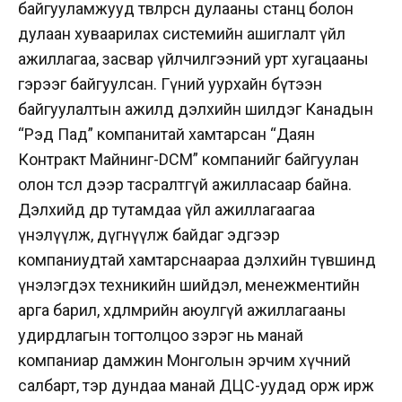
байгууламжууд төвлөрсөн дулааны станц болон
дулаан хуваарилах системийн ашиглалт үйл
ажиллагаа, засвар үйлчилгээний урт хугацааны
гэрээг байгуулсан. Гүний уурхайн бүтээн
байгуулалтын ажилд дэлхийн шилдэг Канадын
“Рэд Пад” компанитай хамтарсан “Даян
Контракт Майнинг-DCM” компанийг байгуулан
олон төсөл дээр тасралтгүй ажилласаар байна.
Дэлхийд өдөр тутамдаа үйл ажиллагаагаа
үнэлүүлж, дүгнүүлж байдаг эдгээр
компаниудтай хамтарснаараа дэлхийн түвшинд
үнэлэгдэх техникийн шийдэл, менежментийн
арга барил, хөдөлмөрийн аюулгүй ажиллагааны
удирдлагын тогтолцоо зэрэг нь манай
компаниар дамжин Монголын эрчим хүчний
салбарт, тэр дундаа манай ДЦС-уудад орж ирж