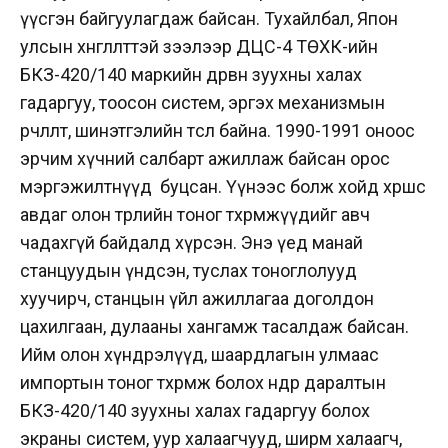
үүсгэн байгуулагдаж байсан. Тухайлбал, Япон
улсын хөнгөлөлттэй зээлээр ДЦС-4 ТӨХК-ийн
БКЗ-420/140 маркийн дөрвөн зуухны халах
гадаргуу, тоосон систем, эргэх механизмын
өөрчлөлт, шинэтгэлийн төсөл байна. 1990-1991 оноос
эрчим хүчний салбарт ажиллаж байсан орос
мэргэжилтнүүд буцсан. Үүнээс болж хойд хөршөөс
авдаг олон төрлийн тоног төхөөрөмжүүдийг авч
чадахгүй байдалд хүрсэн. Энэ үед манай
станцуудын үндсэн, туслах тоноглолууд
хуучирч, станцын үйл ажиллагаа доголдон
цахилгаан, дулааны хангамж тасалдаж байсан.
Ийм олон хүндрэлүүд, шаардлагын улмаас
импортын тоног төхөөрөмж болох өндөр даралтын
БКЗ-420/140 зуухны халах гадаргуу болох
экраны систем, уур халаагчууд, ширм халаагч,