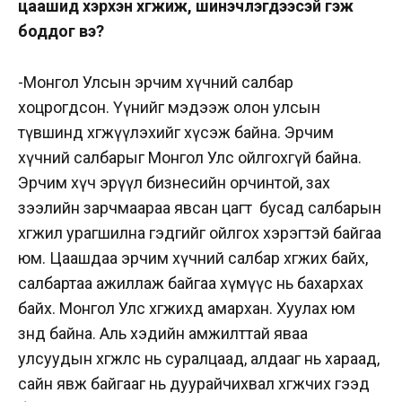
цаашид хэрхэн хөгжиж, шинэчлэгдээсэй гэж
боддог вэ?
-Монгол Улсын эрчим хүчний салбар
хоцрогдсон. Үүнийг мэдээж олон улсын
түвшинд хөгжүүлэхийг хүсэж байна. Эрчим
хүчний салбарыг Монгол Улс ойлгохгүй байна.
Эрчим хүч эрүүл бизнесийн орчинтой, зах
зээлийн зарчмаараа явсан цагт бусад салбарын
хөгжил урагшилна гэдгийг ойлгох хэрэгтэй байгаа
юм. Цаашдаа эрчим хүчний салбар хөгжих байх,
салбартаа ажиллаж байгаа хүмүүс нь бахархах
байх. Монгол Улс хөгжихөд амархан. Хуулах юм
зөндөө байна. Аль хэдийн амжилттай яваа
улсуудын хөгжлөөс нь суралцаад, алдааг нь хараад,
сайн явж байгааг нь дуурайчихвал хөгжчих гээд