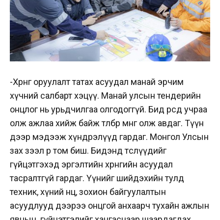
-Хөрөнгө оруулалт татах асуудал манай эрчим
хүчний салбарт хэцүү. Манай улсын тендерийн
онцлог нь урьдчилгаа олгодоггүй. Бид өөрсдөө учраа
олж ажлаа хийж байж төлбөр мөнгөө олж авдаг. Түүн
дээр мэдээж хүндрэлүүд гардаг. Монгол Улсын
зах зээл өөрөө том биш. Бидэнд төслүүдийг
гүйцэтгэхэд эргэлтийн хөрөнгийн асуудал
тасралтгүй гардаг. Үүнийг шийдэхийн тулд
техник, хүний нөөц, зохион байгуулалтын
асуудлууд дээрээ онцгой анхаарч тухайн ажлын
явцын гүйцэтгэлийг хангаснаар шаардагдах