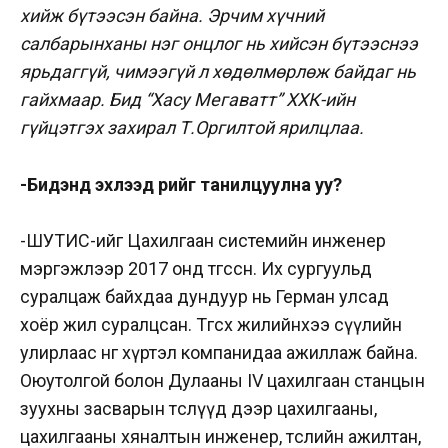
хийж бүтээсэн байна. Эрчим хүчний
салбарынханы нэг онцлог нь хийсэн бүтээснээ
ярьдаггүй, чимээгүй л хөдөлмөрлөж байдаг нь
гайхмаар. Бид “Хасу Мегаватт” ХХК-ийн
гүйцэтгэх захирал Т.Оргилтой ярилцлаа.
-Бидэнд эхлээд өөрийгөө танилцуулна уу?
-ШУТИС-ийг Цахилгаан системийн инженер
мэргэжлээр 2017 онд төгссөн. Их сургуульд
суралцаж байхдаа дундуур нь Герман улсад
хоёр жил суралцсан. Төгсөх жилийнхээ сүүлийн
улирлаас өнөөг хүртэл компанидаа ажиллаж байна.
Оюутолгой болон Дулааны IV цахилгаан станцын
зуухны засварын төслүүд дээр цахилгааны,
цахилгааны хяналтын инженер, төслийн ажилтан,