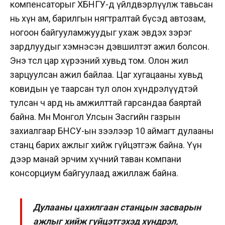
компенсаторыг ХБНГУ-д үйлдвэрлүүлж тавьсан
нь хүн ам, барилгын нягтралтай бүсэд автозам,
ногоон байгууламжуудыг ухаж эвдэх зэрэг
зардлуудыг хэмнэсэн дэвшилтэт ажил болсон.
Энэ төсөл цар хүрээний хувьд том. Олон жил
зарцуулсан ажил байлаа. Цаг хугацааны хувьд
ковидын үе таарсан тул олон хүндрэлүүдтэй
тулсан ч ард нь амжилттай гарсандаа баяртай
байна. Мөн Монгол Улсын Засгийн газрын
захиалгаар БНСУ-ын зээлээр 10 аймагт дулааны
станц барих ажлыг хийж гүйцэтгэж байна. Үүн
дээр манай эрчим хүчний таван компани
консорциум байгуулаад ажиллаж байна.
Дулааны цахилгаан станцын засварын
ажлыг хийж гүйцэтгэхэд хүндрэл,