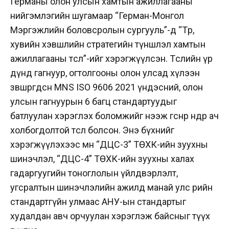
Германы олон улсын хамтын ажиллагааны
нийгэмлэгийн шугамаар “Герман-Монгол
Мэргэжлийн боловсролын сургууль”-д “Төр,
хувийн хэвшлийн стратегийн түншлэл хамтын
ажиллагааны төсөл”-ийг хэрэгжүүлсэн. Төслийн үр
дүнд гагнуур, огтолгооны олон улсад хүлээн
зөвшөөрөгдсөн MNS ISO 9606 2021 үндэсний, олон
улсын гагнуурын 6 багц стандартуудыг
батлуулан хэрэглэх боломжийг нээж өгснөөрөө өндөр ач
холбогдолтой төсөл болсон. Энэ бүхнийг
хэрэгжүүлэхээс өмнө “ДЦС-3” ТӨХК-ийн зуухны
шинэчлэл, “ДЦС-4” ТӨХК-ийн зуухны халах
гадаргуугийн тоноглолын үйлдвэрлэлт,
угсралтын шинэчлэлийн ажилд манай улс өөрийн
стандартгүйн улмаас АНУ-ын стандартыг
худалдан авч орчуулан хэрэглэж байсныг түүх