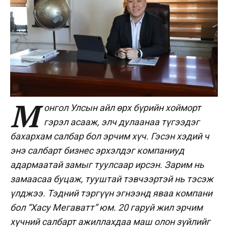
М
онгол Улсын айл өрх бүрийн хойморт
гэрэл асааж, элч дулаанаа түгээдэг
бахархам салбар бол эрчим хүч. Гэсэн хэдий ч
энэ салбарт бизнес эрхэлдэг компаниуд
адармаатай замыг туулсаар ирсэн. Зарим нь
замаасаа буцаж, тууштай тэвчээртэй нь тэсэж
үлджээ. Тэдний тэргүүн эгнээнд яваа компани
бол “Хасу Мегаватт” юм. 20 гаруй жил эрчим
хүчний салбарт ажиллахдаа маш олон зүйлийг