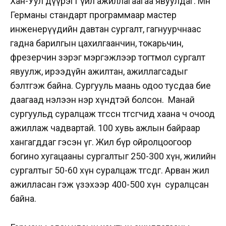
Хан-Уул дүүрэгт үйл ажиллагаагаа явуулдаг. Мөн
Германы стандарт программаар мастер
инженерүүдийн давтан сургалт, гагнуурчнаас
гадна барилгын цахилгаанчин, токарьчин,
фрезерчин зэрэг мэргэжлээр тогтмол сургалт
явуулж, ирээдүйн ажилтан, ажиллагсадыг
бэлтгэж байна. Сургууль маань одоо тусдаа бие
даагаад нэлээн нэр хүндтэй болсон. Манай
сургуульд суралцаж төгссөн төгсөгчид хаана ч очоод
ажиллаж чадвартай. 100 хувь ажлын байраар
хангагддаг гэсэн үг. Жил бүр ойролцоогоор
богино хугацааны сургалтыг 250-300 хүн, жилийн
сургалтыг 50-60 хүн суралцаж төгсдөг. Арван жил
ажилласан гэж үзэхээр 400-500 хүн суралцсан
байна.