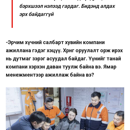
бэрхшээл нэлээд гардаг. Бидэнд алдах
эрх байдаггүй
-Эрчим хүчний салбарт хувийн компани
ажиллана гэдэг хэцүү. Хөрөнгө оруулалт орж ирэх
нь дутмаг зэрэг асуудал байдаг. Үүнийг танай
компани хэрхэн даван туулж байна вэ. Ямар
менежментээр ажиллаж байна вэ?