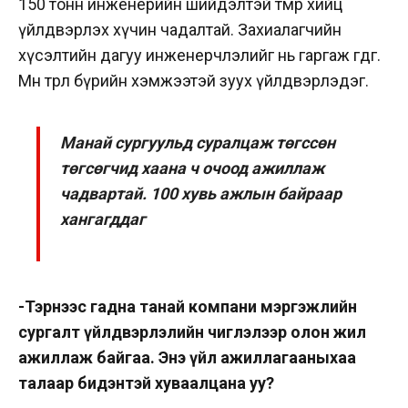
150 тонн инженерийн шийдэлтэй төмөр хийц
үйлдвэрлэх хүчин чадалтай. Захиалагчийн
хүсэлтийн дагуу инженерчлэлийг нь гаргаж өгдөг.
Мөн төрөл бүрийн хэмжээтэй зуух үйлдвэрлэдэг.
Манай сургуульд суралцаж төгссөн
төгсөгчид хаана ч очоод ажиллаж
чадвартай. 100 хувь ажлын байраар
хангагддаг
-Тэрнээс гадна танай компани мэргэжлийн
сургалт үйлдвэрлэлийн чиглэлээр олон жил
ажиллаж байгаа. Энэ үйл ажиллагааныхаа
талаар бидэнтэй хуваалцана уу?