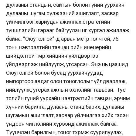
дулааны станцын, сайтын болон гүний уурхайн
дулааны шугам сүлжээний ашиглалт, засвар
үйлчилгээг хариуцан ажиллах стратегийн
түншлэлийн гэрээг байгуулан өнөөг хүртэл ажиллаж
байна. “Оюутолгой”-д арван метр голчтой, 75
тонн нэвтрэлтийн тавцан өөрийн иненерийн
шийдэлтэй төмөр хийцийн үйлдвэртээ
үйлдвэрлэж нийлүүлж, угсарсан. Энэ нь цаашид
Оюутолгой болон бусад уурхайнуудад
импортоор авдаг олон тоноглолыг үйлдвэрлэж,
нийлүүлж, угсрах ажлын эхлэлийг тавьсан. Тус
төслийн гүний уурхайн нэвтрэлтийн тавцан, эрчим
хүчний барилга, дулааны станц барих, дулааны
шугамын ашиглалт, засвар үйлчилгээ хийх гэсэн
үндсэн чиглэлийн хүрээнд ажиллаж байгаа.
Түүнчлэн барилгын, тоног төхөөрөмж суурилуулах,