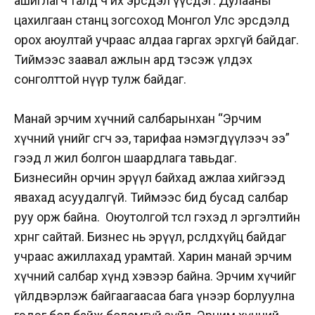
ашиглагч талд ч их эрсдэл үүсдэг. Дулааны
цахилгаан станц зогсоход Монгол Улс эрсдэлд
орох аюултай учраас алдаа гаргах эрхгүй байдаг.
Тиймээс заавал ажлын ард тэсэж үлдэх
сонголттой нүүр тулж байдаг.
Манай эрчим хүчний салбарынхан “Эрчим
хүчний үнийг өсгөөч ээ, тарифаа нэмэгдүүлээч ээ”
гээд л жил болгон шаардлага тавьдаг.
Бизнесийн орчин эрүүл байхад ажлаа хийгээд
явахад асуудалгүй. Тиймээс бид бусад салбар
руу орж байна. Оюутолгой төсөл гэхэд л эргэлтийн
хөрөнгө сайтай. Бизнес нь эрүүл, өрсөлдөхүйц байдаг
учраас ажиллахад урамтай. Харин манай эрчим
хүчний салбар хүнд хэвээр байна. Эрчим хүчийг
үйлдвэрлэж байгаагаасаа бага үнээр борлуулна