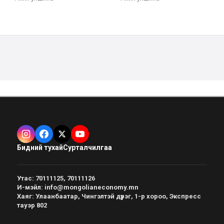
Бидний тухай
Сурталчилгаа
Утас
:
70111125, 70111126
И-мэйл
:
info@mongolianeconomy.mn
Хаяг
:
Улаанбаатар, Чингэлтэй дүүрэг, 1-р хороо, Экспресс
тауэр 802