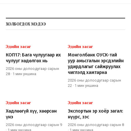
ХОЛБОГДОХ МЭДЭЭ
Эдийн засаг
Эдийн засаг
КОП17: Бага чулуугаар их
Монголбанк ОУСК-тай
чулууг хөдөлгөх нь
уур амьсгалын эрсдэлийн
удирдлагыг сайжруулах
2026 оны долоодугаар сарын
чиглэлд хамтарна
28
·
1 мин
уншина
2026 оны долоодугаар сарын
22
·
1 мин
уншина
Эдийн засаг
Эдийн засаг
Хөдлөөгүй хүү, хөөрсөн
Экспортын эр хоёр загал:
үнэ
нүүрс, зэс
2026 оны долоодугаар сарын 9
2026 оны долоодугаар сарын 8
·
1 мин
уншина
·
1 мин
уншина