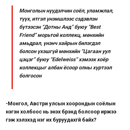
Монголын нүүдэлчин соёл, уламжлал,
түүх, итгэл үнэмшлээс сэдэвлэн
бүтээсэн “Дотны Анд” буюу “Best
Friend” морьтой коллекц, мөнхийн
амьдрал, үнэнч хайрын билэгдэл
болсон үхэшгүй мөнхийн “Цагаан уул
цэцэг” буюу “Edelweiss” хэмээх хоёр
коллекцыг албан ёсоор олны хүртээл
болгосон
-Монгол, Австри улсын хоорондын соёлын
нэгэн холбоос нь энэхүү брэнд болсоор иржээ
гэж хэлэхэд нэг их буруудахгүй байх?