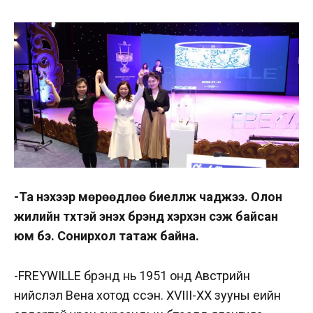
-Та үнэхээр мөрөөдлөө биелүүлж чаджээ. Олон
жилийн түүхтэй энэхүү брэнд хэрхэн үүсэж байсан
юм бэ. Сонирхол татаж байна.
-FREYWILLE брэнд нь 1951 онд Австрийн
нийслэл Вена хотод үүссэн. ХVIII-XX зууны үеийн