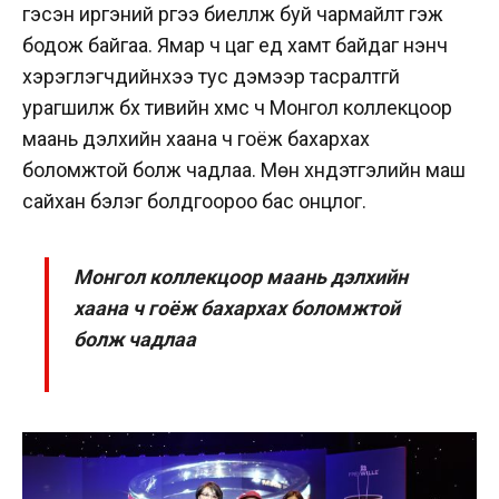
гэсэн иргэний үүргээ биелүүлж буй чармайлт гэж
бодож байгаа. Ямар ч цаг үед хамт байдаг үнэнч
хэрэглэгчдийнхээ тус дэмээр тасралтгүй
урагшилж бүх тивийн хүмүүс ч Монгол коллекцоор
маань дэлхийн хаана ч гоёж бахархах
боломжтой болж чадлаа. Мөн хүндэтгэлийн маш
сайхан бэлэг болдгоороо бас онцлог.
Монгол коллекцоор маань дэлхийн
хаана ч гоёж бахархах боломжтой
болж чадлаа