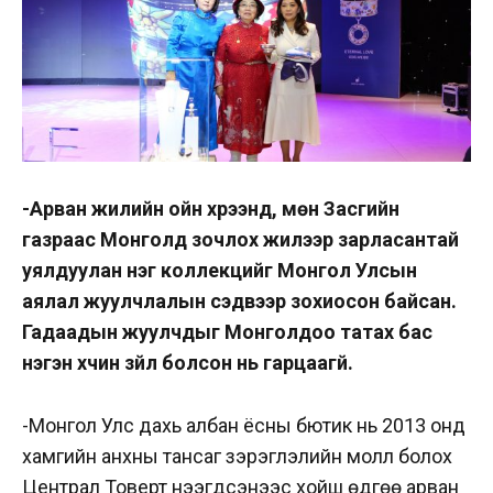
-Арван жилийн ойн хүрээнд, мөн Засгийн
газраас Монголд зочлох жилээр зарласантай
уялдуулан нэг коллекцийг Монгол Улсын
аялал жуулчлалын сэдвээр зохиосон байсан.
Гадаадын жуулчдыг Монголдоо татах бас
нэгэн хүчин зүйл болсон нь гарцаагүй.
-Монгол Улс дахь албан ёсны бютик нь 2013 онд
хамгийн анхны тансаг зэрэглэлийн молл болох
Централ Товерт нээгдсэнээс хойш өдгөө арван