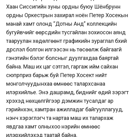
Хаан Сиссигийн зуны ордны буюу Шёнбрунн
ордны Оркестрын захирал ноён Петер Хосекын
манай хамт олонд “Дотны Анд” коллекцийн
бугуйвчийг өөрсдийн тусгайлан зохиосон аянд
тааруулан хөдөлгөөнт графикийн зураглал бүхий
дүрслэл болгон илгээсэн нь төсөөлж байгаагүй
гэнэтийн бэлэг болсныг дуулгахдаа баяртай
байна. Маш их цаг сэтгэл, гаргаж ийм сайхан
сюпрприз барьж буй Петер Хосект нийт
монголчуудынхаа өмнөөс талархсанаа
илэрхийлье. Энэ дашрамд, биднийг өдий зэрэгт
хүрэхэд нөхцөлгүйгээр дэмжин тусалдаг ар
гэрийнхэн, хамтран ажилладаг байгууллагууд,
үнэнч хэрэглэгч та нартаа маш их талархаж
явдгаа хамт олныхоо нэрийн өмнөөс
илэрхийлэхэд таатай байна.