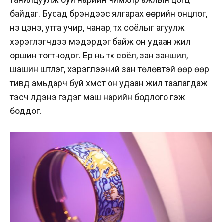
байдаг. Бусад брэндээс ялгарах өөрийн онцлог,
үнэ цэнэ, утга учир, чанар, түүх соёлыг агуулж
хэрэглэгчдээ мэдэрдэг байж он удаан жил
оршин тогтнодог. Ер нь түүх соёл, зан заншил,
шашин шүтлэг, хэрэглээний зан төлөвтэй өөр өөр
тивд амьдарч буй хүмүүст он удаан жил таалагдаж
тэсч үлдэнэ гэдэг маш нарийн бодлого гэж
боддог.