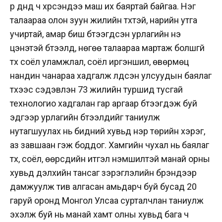
үр дүнд ч хүрсэндээ маш их баяртай байгаа. Нэг
талаараа олон зуун жилийн түүхтэй, нарийн утга
учиртай, амар биш бүтээгдсэн урлагийн үнэ
цэнэтэй бүтээлүүд, нөгөө талаараа мартаж болшгүй
түүх соёл уламжлал, соёл иргэншил, өвөрмөц
нандин чанараа хадгалж үлдсэн улсуудын баялаг
түүхээс сэдэвлэн 73 жилийн туршид тусгай
технологио хадгалан гар аргаар бүтээгдэж буй
эдгээр урлагийн бүтээлүүдийг таниулж
нутагшуулах нь бидний хувьд нэр төрийн хэрэг,
аз завшаан гэж боддог. Хамгийн чухал нь баялаг
түүх, соёл, өөрсдийн итгэл үнэмшилтэй манай орны
хувьд дэлхийн тансаг зэрэглэлийн брэндээр
дамжуулж тив алгасан амьдарч буй бусад 20
гаруй оронд Монгол Улсаа сурталчлан таниулж
эхэлж буй нь манай хамт олны хувьд бага ч