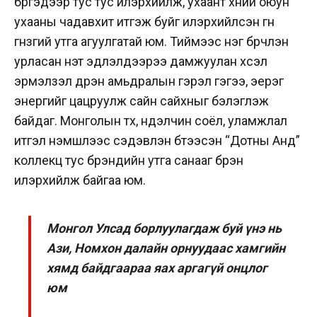
бүргэдээр тус тус илэрхийлж, ухаант хүний оюун
ухааны чадавхит итгэж буйг илэрхийлсэн гүн
гүнзгий утга агуулгатай юм. Тиймээс нэг бүрчлэн
урласaн үнэт эдлэлүүдээрээ дамжуулан хүсэл
эрмэлзэл дүүрэн амьдралын гэрэл гэгээ, эерэг
энергийг цацруулж сайн сайхныг бэлэглэж
байдаг. Монголын түүх, нүүдэлчин соёл, уламжлал
итгэл үнэмшлээс сэдэвлэн бүтээсэн “Дотны Анд”
коллекц тус брэндийн утга санааг бүрэн
илэрхийлж байгаа юм.
Монгол Улсад борлуулагдаж буй үнэ нь
Ази, Номхон далайн орнуудаас хамгийн
хямд байдгаараа яах аргагүй онцлог
юм