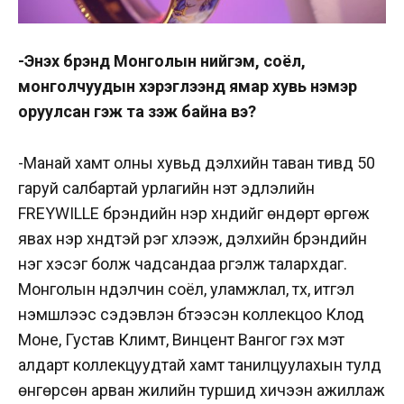
-Энэхүү брэнд Монголын нийгэм, соёл,
монголчуудын хэрэглээнд ямар хувь нэмэр
оруулсан гэж та үзэж байна вэ?
-Манай хамт олны хувьд дэлхийн таван тивд 50
гаруй салбартай урлагийн үнэт эдлэлийн
FREYWILLE брэндийн нэр хүндийг өндөрт өргөж
явах нэр хүндтэй үүрэг хүлээж, дэлхийн брэндийн
нэг хэсэг болж чадсандаа үргэлж талархдаг.
Монголын нүүдэлчин соёл, уламжлал, түүх, итгэл
үнэмшлээс сэдэвлэн бүтээсэн коллекцоо Клод
Моне, Густав Климт, Винцент Вангог гэх мэт
алдарт коллекцуудтай хамт танилцуулахын тулд
өнгөрсөн арван жилийн туршид хичээн ажиллаж