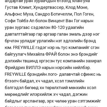
алдартай уран зураачдын бүтээлүүд ялангуяа
Густав Климт, Хундертвассер, Клод Моне,
Альфонс Муха, Сандро Ботичелли, Пол Гоген,
Софи Тойбэ Ап болон Винцент Ван Гог нарын
уран зургаас сэдэвлэн 80-120 удаагийн
давталттайгаар гар аргаар галан эмаль дээр нэг
бүрчлэн урладаг урлагийн үнэт эдлэлийн брэнд
юм. FREYWILLE гэдэг нэр нь тус компанийг үүсгэн
байгуулагч Михайла ФРАЙ болон энэ брэндийг
дэлхийн түвшинд хүргэсэн тус компанийн захирал
Фрийдрих ВИЛЛЭ нарын нэрсийн нийлбэр.
FREYWILLE брэндийн лого- далавчтай сфинкс нь
бүтээлч байдал, хүч чадал, хүсэл тэмүүллийн
бэлгэдэл бөгөөд хүн төрөлхтний мөнхийн хүсэл
мөрөөдлийг илэрхийлж хүч чадал, дэгжин
байдлыг арслангаар, эрх чөлөө уран сэтгэмжийг