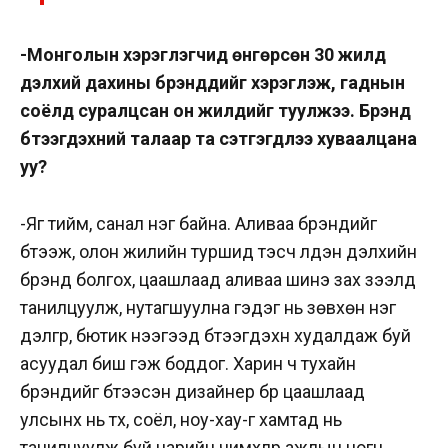
-Монголын хэрэглэгчид өнгөрсөн 30 жилд
дэлхий дахины брэндүүдийг хэрэглэж, гаднын
соёлд суралцсан он жилүүдийг туулжээ. Брэнд
бүтээгдэхүүний талаар та сэтгэгдлээ хуваалцана
уу?
-Яг тийм, санал нэг байна. Аливаа брэндийг
бүтээж, олон жилийн туршид тэсч үлдэн дэлхийн
брэнд болгох, цаашлаад аливаа шинэ зах зээлд
танилцуулж, нутагшуулна гэдэг нь зөвхөн нэг
дэлгүүр, бютик нээгээд бүтээгдэхүүн худалдаж буй
асуудал биш гэж боддог. Харин ч тухайн
брэндийг бүтээсэн дизайнер бүр цаашлаад
улсынх нь түүх, соёл, ноу-хау-г хамтад нь
танилцуулж буй нарийн чимхлүүр ажлын цогц