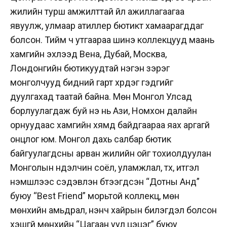
жилийн турш амжилттай үйл ажиллагаагаа
явуулж, улмаар атиллер бютикт хамаарагддаг
болсон. Тийм ч утгаараа шинэ коллекцууд маань
хамгийн эхлээд Вена, Дубай, Москва,
Лондонгийн бютикуудтай нэгэн зэрэг
монголчууд бидний гарт хүрдэг гэдгийг
дуулгахад таатай байна. Мөн Монгол Улсад
борлуулагдаж буй үнэ нь Ази, Номхон далайн
орнуудаас хамгийн хямд байдгаараа яах аргагүй
онцлог юм. Монгол дахь салбар бютик
байгуулагдсны арван жилийн ойг тохиолдуулан
Монголын нүүдэлчин соёл, уламжлал, түүх, итгэл
үнэмшлээс сэдэвлэн бүтээгдсэн “Дотны Анд”
буюу “Best Friend” морьтой коллекц, мөн
мөнхийн амьдрал, үнэнч хайрын билэгдэл болсон
үхэшгүй мөнхийн “Цагаан уул цэцэг” буюу