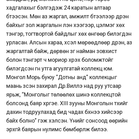
хадгалахыг бэлгэдэж 24 каратын алтаар
бүтээсэн. Мөн аз жаргал, амжилт бүтээлээр дүүрэн
байхыг зол жаргалын үүлэн хээгээр, цэлмэг хөх
тэнгэр, тогтвортой байдлыг хөх өнгөөр билэгдэн
урласан. Алсын хараа, хүсэл мөрөөдлөөр дүүрэн, аз
жаргалтай байж, дөрвөн зүг найман зовхист
болон тэнгэрт ч мориор хүрэх боломжтойг
билэгдсэн гүн утга агуулгатай коллекц юм.
Монгол Морь буюу “Дотны анд” коллекцыг
маань үзсэн захирал Др.Виллэ над руу утсаар
ярьж, “Монголыг төлөөлөх шинэ коллекцтой
болсонд баяр хүргэе. XIII зууны Монголын түүхийг
дахин тодруулахад бид чадах бүхнээ хийсээр
байх болно” гэж хэлсэн. Үүнийг сонсоод өөрийн
эрхгүй баярын нулимс бөмбөрүүлж билээ.