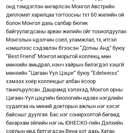
онд тэмдэглэн өнгөрүүлсэн Монгол Австрийн
дипломат харилцаа тогтоосны түүхт 60 жилийн ой
болон Монгол дахь салбар бютик
байгуулагдсаны арван жилийн ойг тохиолдуулан
Монголын нүүдэлчин соёл, уламжлал, түүх, итгэл
үнэмшлээс сэдэвлэн бүтээсэн “Дотны Анд” буюу
“Best Friend” Монгол морьтой коллекц, мөн
мөнхийн амьдрал, үнэнч хайрын билэгдэл үхэшгүй
мөнхийн “Цагаан Уул Цэцэг” буюу “Edelweiss”
хэмээх хоёр коллекцыг албан ёсоор
танилцуулcан. Дашрамд хэлэхэд, Монгол орны
Цагаан-Уул цэцгийн биологийн идэвх нэгдлийн
судалгаа нь миний докторын ажлын нэг хэсэг
байсныг дуулгая. Бас нэг сонирхолтой бөгөөд
бахархам зүйлийн нэг нь ЮНЕСКО-гийн Дэлхийн
соёлын өвд бүртгэгдсэн Вена хот дахь Хатан