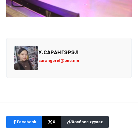
У.САРАНГЭРЭЛ
sarangerel@one.mn
Facebook
X
Холбоос хуулах