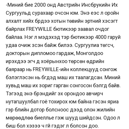
-Миний бие 2000 онд Австрийн Инсбрукийн Их
Сургуульд сурахаар очсон юм. Энэ үеэс л оройн
алхалт хийх бүрдээ хотын төвийн эртний хэсэгт
байрлах FREYWILLE бютикээр заавал очдог
байлаа. Нэг л мэдэхэд тэр бютикээр 4000 гаруй
удаа очиж үзсэн байж билээ. Сургуулиа төгсч,
докторын дипломоо гардаж, Монголдоо
ирэхдээ эгч дүү хоёрынхоо төрсөн өдрийн
баяраар нь FREYWILLE-ийн коллекцууд сонгож
бэлэглэсэн нь бүгдэд маш их таалагдсан. Миний
хувьд маш их зориг гарган сонгосон бэлгүүд байв.
Тэгээд энэ брэндийг эх орондоо авчирч
нутагшуулбал гоё тохирох юм байна гэсэн яриа
гэр бүлийн дотор болсноос үүдээд олон жилийн
мөрөөдлөө биелүүлье гэж шууд шийдсэн. Одоо л
биш бол хэзээ ч үгүй гэдэг л болсон доо.