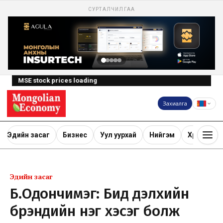
СУРТАЛЧИЛГАА
MSE stock prices loading
Захиалга
Эдийн засаг
Бизнес
Уул уурхай
Нийгэм
Хөрөнгө ору
Эдийн засаг
Б.Одончимэг: Бид дэлхийн
брэндийн нэг хэсэг болж