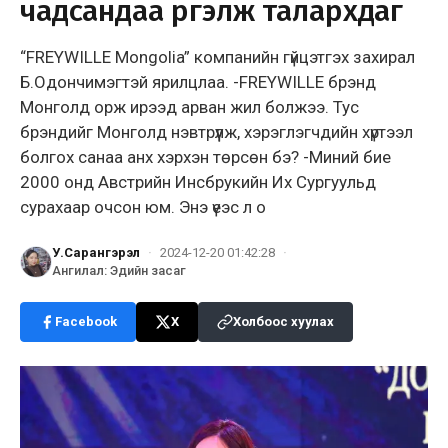
чадсандаа үргэлж талархдаг
“FREYWILLE Mongolia” компанийн гүйцэтгэх захирал
Б.Одончимэгтэй ярилцлаа. -FREYWILLE брэнд
Монголд орж ирээд арван жил болжээ. Тус
брэндийг Монголд нэвтрүүлж, хэрэглэгчдийн хүртээл
болгох санаа анх хэрхэн төрсөн бэ? -Миний бие
2000 онд Австрийн Инсбрукийн Их Сургуульд
сурахаар очсон юм. Энэ үеэс л о
У.Сарангэрэл
·
2024-12-20 01:42:28
·
Ангилал
:
Эдийн засаг
Facebook
X
Холбоос хуулах