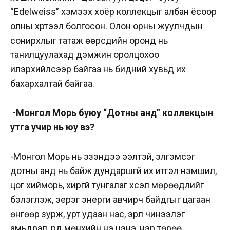
“Edelweiss” хэмээх хоёр коллекцыг албан ёсоор
олны хүртээл болгосон. Олон орны жуулчдын
сонирхлыг татаж өөрсдийн оронд нь
танилцуулахад дэмжин оролцохоо
илэрхийлсээр байгаа нь бидний хувьд их
бахархалтай байгаа.
-Монгол Морь буюу “Дотны анд” коллекцын
утга учир нь юу вэ?
-Монгол Морь нь эзэндээ ээлтэй, элгэмсэг
дотны анд нь байж дундаршгүй их итгэл үнэмшил,
цог хийморь, хиргүй тунгалаг хүсэл мөрөөдлийг
бэлэглэж, эерэг энерги авчирч байдгыг цагаан
өнгөөр зурж, урт удаан нас, эрүүл чинээлэг
амьдрал, үүрд мөнхийн үнэ цэнэ, нэр төрөө