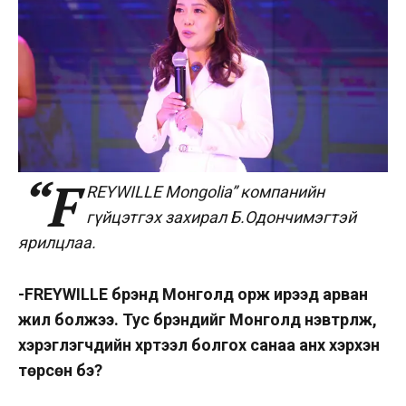
“F
REYWILLE Mongolia” компанийн
гүйцэтгэх захирал Б.Одончимэгтэй
ярилцлаа.
-FREYWILLE брэнд Монголд орж ирээд арван
жил болжээ. Тус брэндийг Монголд нэвтрүүлж,
хэрэглэгчдийн хүртээл болгох санаа анх хэрхэн
төрсөн бэ?