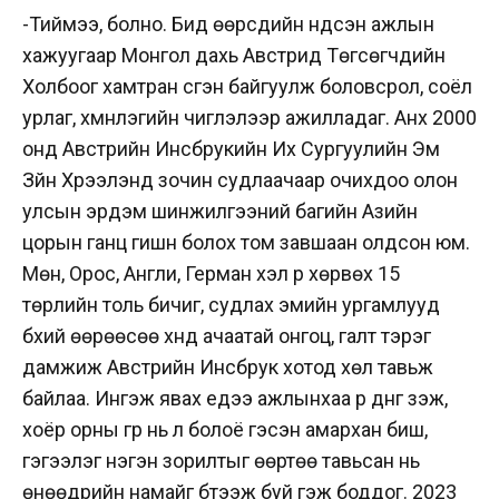
-Тиймээ, болно. Бид өөрсдийн үндсэн ажлын
хажуугаар Монгол дахь Австрид Төгсөгчдийн
Холбоог хамтран үүсгэн байгуулж боловсрол, соёл
урлаг, хүмүүнлэгийн чиглэлээр ажилладаг. Анх 2000
онд Австрийн Инсбрукийн Их Сургуулийн Эм
Зүйн Хүрээлэнд зочин судлаачаар очихдоо oлон
улсын эрдэм шинжилгээний багийн Азийн
цорын ганц гишүүн болох том завшаан олдсон юм.
Мөн, Орос, Англи, Герман хэл рүү хөрвөх 15
төрлийн толь бичиг, судлах эмийн ургамлууд
бүхий өөрөөсөө хүнд ачаатай онгоц, галт тэрэг
дамжиж Австрийн Инсбрук хотод хөл тавьж
байлаа. Ингэж явах үедээ ажлынхаа үр дүнг үзэж,
хоёр орны гүүр нь л болоё гэсэн амархан биш,
гэгээлэг нэгэн зорилтыг өөртөө тавьсан нь
өнөөдрийн намайг бүтээж буй гэж боддог. 2023