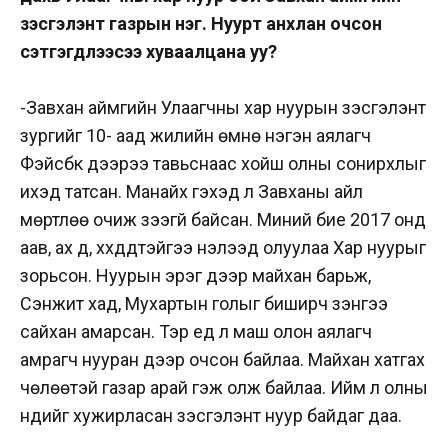
үзэсгэлэнт газрын нэг. Нуурт анхлан очсон
сэтгэгдлээсээ хуваалцана уу?
-Завхан аймгийн Улаагчны хар нуурын үзэсгэлэнт
зургийг 10- аад жилийн өмнө нэгэн аялагч
Фэйсбүүк дээрээ тавьснаас хойш олны сонирхлыг
ихэд татсан. Манайх гэхэд л Завханы айл
мөртлөө очиж үзээгүй байсан. Миний бие 2017 онд
аав, ах дүү, хүүхдүүдтэйгээ нэлээд олуулаа Хар нуурыг
зорьсон. Нуурын эрэг дээр майхан барьж,
Сэнжит хад, Мухартын голыг биширч үзэнгээ
сайхан амарсан. Тэр үед л маш олон аялагч
амрагч нууран дээр очсон байлаа. Майхан хатгах
чөлөөтэй газар арай гэж олж байлаа. Ийм л олны
нүдийг хужирласан үзэсгэлэнт нуур байдаг даа.