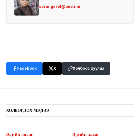
sarangerel@one.mn
Facebook
X
Холбоос хуулах
ХОЛБОГДОХ МЭДЭЭ
Эдийн засаг
Эдийн засаг