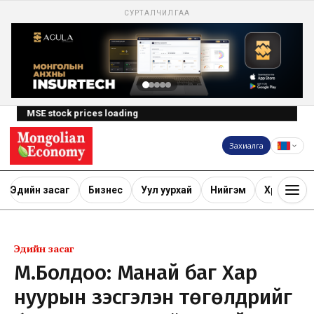
СУРТАЛЧИЛГАА
MSE stock prices loading
Захиалга
Эдийн засаг
Бизнес
Уул уурхай
Нийгэм
Хөрөнгө ору
Эдийн засаг
М.Болдоо: Манай баг Хар
нуурын үзэсгэлэн төгөлдрийг