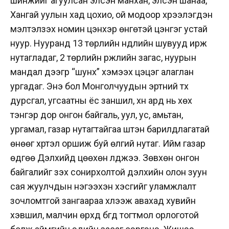
шинжийг агуулсан элсэн манхан, элсэн шанаа,
Хангай уулын хад цохио, ой модоор хүрээлэгдэн
мэлтэлзэх номин цэнхэр өнгөтэй цэнгэг устай
нуур. Нууранд 13 төрлийн нүүдлийн шувууд ирж
нутагладаг, 2 төрлийн үржлийн загас, нуурын
мандал дээгүүр “шунх” хэмээх цэцэг алаглан
ургадаг. Энэ бол Монголчуудын эртний түүх
дурсгал, угсаатны ёс заншил, хүн ард нь хөх
тэнгэр дор онгон байгаль, уул, ус, амьтан,
ургамал, газар нутагтайгаа шүтэн барилдлагатай
өнөөг хүртэл оршиж буй өлгий нутаг. Ийм газар
өдгөө Дэлхийд цөөхөн үлджээ. Зөвхөн онгон
байгалийг үзэх сонирхолтой дэлхийн олон зуун
сая жуулчдын нэгээхэн хэсгийг уламжлалт
зочломтгой зангаараа хүлээж авахад хувийн
хэвшил, малчин өрхүүд бүгд тогтмол орлоготой