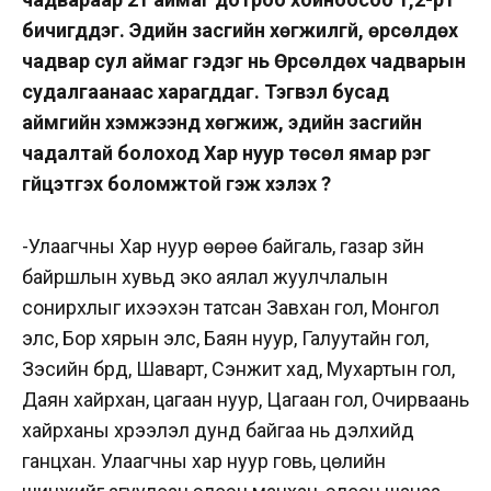
бичигддэг. Эдийн засгийн хөгжилгүй, өрсөлдөх
чадвар сул аймаг гэдэг нь Өрсөлдөх чадварын
судалгаанаас харагддаг. Тэгвэл бусад
аймгийн хэмжээнд хөгжиж, эдийн засгийн
чадалтай болоход Хар нуур төсөл ямар үүрэг
гүйцэтгэх боломжтой гэж хэлэх үү?
-Улаагчны Хар нуур өөрөө байгаль, газар зүйн
байршлын хувьд эко аялал жуулчлалын
сонирхлыг ихээхэн татсан Завхан гол, Монгол
элс, Бор хярын элс, Баян нуур, Галуутайн гол,
Зэсийн бүрд, Шаварт, Сэнжит хад, Мухартын гол,
Даян хайрхан, цагаан нуур, Цагаан гол, Очирваань
хайрханы хүрээлэл дунд байгаа нь дэлхийд
ганцхан. Улаагчны хар нуур говь, цөлийн