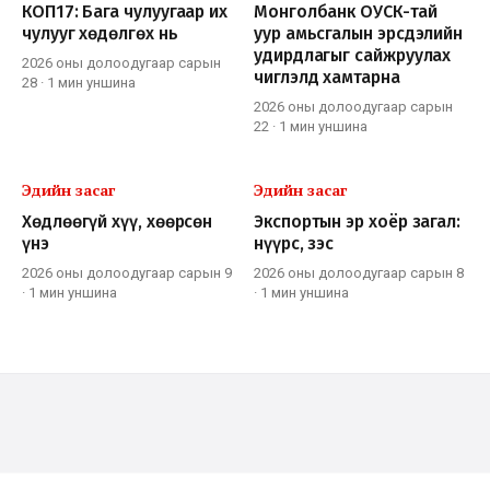
КОП17: Бага чулуугаар их
Монголбанк ОУСК-тай
чулууг хөдөлгөх нь
уур амьсгалын эрсдэлийн
удирдлагыг сайжруулах
2026 оны долоодугаар сарын
чиглэлд хамтарна
28
·
1 мин
уншина
2026 оны долоодугаар сарын
22
·
1 мин
уншина
Эдийн засаг
Эдийн засаг
Хөдлөөгүй хүү, хөөрсөн
Экспортын эр хоёр загал:
үнэ
нүүрс, зэс
2026 оны долоодугаар сарын 9
2026 оны долоодугаар сарын 8
·
1 мин
уншина
·
1 мин
уншина