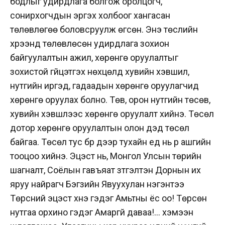
бодлыг удирдлага болгож оролцогч,
сонирхогчдын эргэх холбоог хангасан
төлөвлөгөө боловсруулж өгсөн. Энэ төслийн
хүрээнд төлөвлөсөн удирдлага зохион
байгуулалтын ажил, хөрөнгө оруулалтыг
зохистой гүйцэтгэх нөхцөлд хувийн хэвшил,
нутгийн иргэд, гадаадын хөрөнгө оруулагчид
хөрөнгө оруулах болно. Төв, орон нутгийн төсөв,
хувийн хэвшлээс хөрөнгө оруулалт хийнэ. Төсөл
дотор хөрөнгө оруулалтын олон дэд төсөл
байгаа. Төсөл тус бүр дээр тухайн үед нь үр ашгийн
тооцоо хийнэ. Эцэст нь, Монгол Улсын төрийн
шагналт, Cоёлын гавъяат зүтгэлтэн Дорнын их
яруу найрагч Бэгзийн Явуухулан нэгэнтээ
Төрсний эцэст үхнэ гэдэг Амьтны ёс оо! Төрсөн
нутгаа орхино гэдэг Амаргүй даваа!… хэмээн