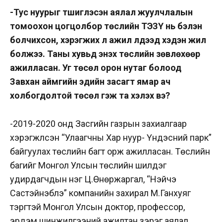
-Тус нуурыг түшиглэсэн аялал жуулчлалын
томоохон цогцолбор төслийн ТЭЗҮ нь бэлэн
болчихсон, хэрэгжих л ажил үлдээд хэдэн жил
болжээ. Таны хувьд энэхүү төслийн зөвлөхөөр
ажилласан. Уг төсөл орон нутаг болоод
Завхан аймгийн эдийн засагт ямар ач
холбогдолтой төсөл гэж та хэлэх вэ?
-2019-2020 онд Засгийн газрын захиалгаар
хэрэгжүүлсэн “Улаагчны Хар нуур- Үндэсний парк”
байгуулах төслийн багт орж ажилласан. Төслийн
багийг Монгол Улсын төслийн шилдэг
удирдагчдын нэг Ц.Өнөржаргал, “Нэйчэ
Састэйнэблэ” компанийн захирал М.Ганхуяг
тэргүүтэй Монгол Улсын доктор, профессор,
эрдэм шинжилгээний ажилтан зэрэг аялал,