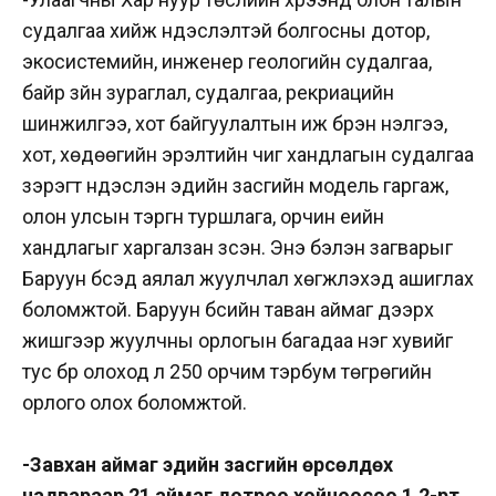
судалгаа хийж үндэслэлтэй болгосны дотор,
экосистемийн, инженер геологийн судалгаа,
байр зүйн зураглал, судалгаа, рекриацийн
шинжилгээ, хот байгуулалтын иж бүрэн үнэлгээ,
хот, хөдөөгийн эрэлтийн чиг хандлагын судалгаа
зэрэгт үндэслэн эдийн засгийн модель гаргаж,
олон улсын тэргүүн туршлага, орчин үеийн
хандлагыг харгалзан үзсэн. Энэ бэлэн загварыг
Баруун бүсэд аялал жуулчлал хөгжүүлэхэд ашиглах
боломжтой. Баруун бүсийн таван аймаг дээрх
жишгээр жуулчны орлогын багадаа нэг хувийг
тус бүр олоход л 250 орчим тэрбум төгрөгийн
орлого олох боломжтой.
-Завхан аймаг эдийн засгийн өрсөлдөх
чадвараар 21 аймаг дотроо хойноосоо 1,2-рт