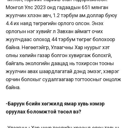
Монгол Улс 2023 онд гадаадын 651 мянган
жуулчин хүлээн авч, 1.2 тэрбум ам.доллар буюу
4.4 их наяд төгрөгийн орлого олсон. Энэхүү
орлогын нэг хувийг л Завхан аймагт очих
жуулчдаас олоход 44 тэрбум төгрөг болохоор
байна. Нөгөөтэйгүүр, Улаагчны Хар нуурыг хэт
олны хөлийн газар болгон хувиргаж болохгүй,
байгаль экологийн даацад нь тохирсон тооны
жуулчин авах шаардлагатай дэндүү эмзэг, хэврэг
орчин болохыг судалгаагаар тогтоосныг онцолж
байна.
-Баруун бүсийн хөгжилд ямар хувь нэмэр
оруулах боломжтой төсөл вэ?
-Улаагчны Хар нуур төслийн хүрээнд олон талын