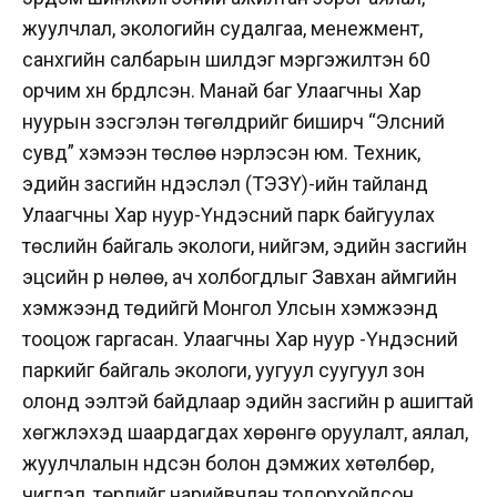
жуулчлал, экологийн судалгаа, менежмент,
санхүүгийн салбарын шилдэг мэргэжилтэн 60
орчим хүн бүрдүүлсэн. Манай баг Улаагчны Хар
нуурын үзэсгэлэн төгөлдрийг биширч “Элсний
сувд” хэмээн төслөө нэрлэсэн юм. Техник,
эдийн засгийн үндэслэл (ТЭЗҮ)-ийн тайланд
Улаагчны Хар нуур-Үндэсний парк байгуулах
төслийн байгаль экологи, нийгэм, эдийн засгийн
эцсийн үр нөлөө, ач холбогдлыг Завхан аймгийн
хэмжээнд төдийгүй Монгол Улсын хэмжээнд
тооцож гаргасан. Улаагчны Хар нуур -Үндэсний
паркийг байгаль экологи, уугуул суугуул зон
олонд ээлтэй байдлаар эдийн засгийн үр ашигтай
хөгжүүлэхэд шаардагдах хөрөнгө оруулалт, аялал,
жуулчлалын үндсэн болон дэмжих хөтөлбөр,
чиглэл, төрлийг нарийвчлан тодорхойлсон.