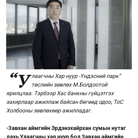
“У
лаагчны Хар нуур -Үндэсний парк”
төслийн зөвлөх М.Болдоотой
ярилцлаа. Тэрбээр Хас банкны гүйцэтгэх
захирлаар ажиллаж байсан бөгөөд одоо, ТоС
Холбооны зөвлөхөөр ажилладаг.
-Завхан аймгийн Эрдэнэхайрхан сумын нутаг
дахь Улаагчны хар нуур бол Завхан аймгийн