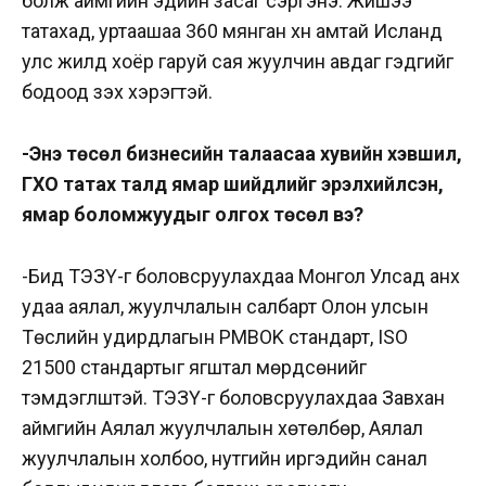
болж аймгийн эдийн засаг сэргэнэ. Жишээ
татахад, уртаашаа 360 мянган хүн амтай Исланд
улс жилд хоёр гаруй сая жуулчин авдаг гэдгийг
бодоод үзэх хэрэгтэй.
-Энэ төсөл бизнесийн талаасаа хувийн хэвшил,
ГХО татах талд ямар шийдлийг эрэлхийлсэн,
ямар боломжуудыг олгох төсөл вэ?
-Бид ТЭЗҮ-г боловсруулахдаа Монгол Улсад анх
удаа аялал, жуулчлалын салбарт Олон улсын
Төслийн удирдлагын PMBOK стандарт, ISO
21500 стандартыг ягштал мөрдсөнийг
тэмдэглүүштэй. ТЭЗҮ-г боловсруулахдаа Завхан
аймгийн Аялал жуулчлалын хөтөлбөр, Аялал
жуулчлалын холбоо, нутгийн иргэдийн санал