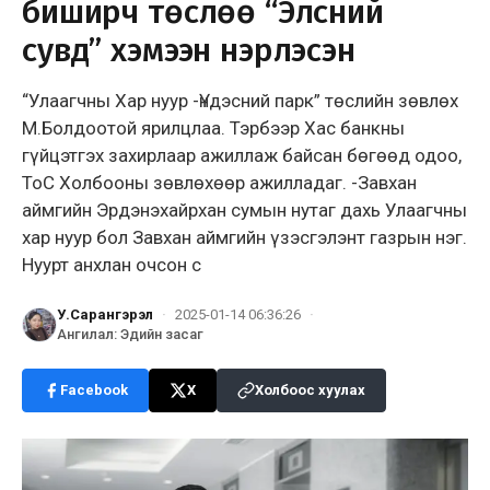
биширч төслөө “Элсний
сувд” хэмээн нэрлэсэн
“Улаагчны Хар нуур -Үндэсний парк” төслийн зөвлөх
М.Болдоотой ярилцлаа. Тэрбээр Хас банкны
гүйцэтгэх захирлаар ажиллаж байсан бөгөөд одоо,
ТоС Холбооны зөвлөхөөр ажилладаг. -Завхан
аймгийн Эрдэнэхайрхан сумын нутаг дахь Улаагчны
хар нуур бол Завхан аймгийн үзэсгэлэнт газрын нэг.
Нуурт анхлан очсон с
У.Сарангэрэл
·
2025-01-14 06:36:26
·
Ангилал
:
Эдийн засаг
Facebook
X
Холбоос хуулах