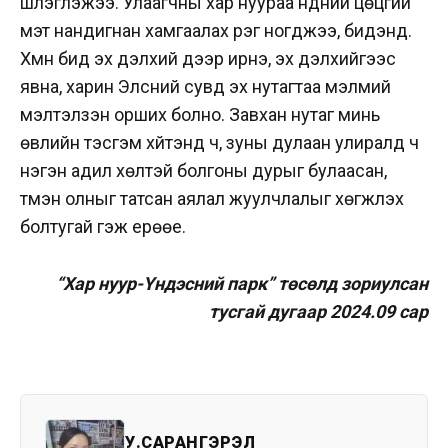
шүлэглэжээ. Улаагчны хар нуураа нүдний цөцгий
мэт нандигнан хамгаалах үүрэг ногджээ, бидэнд.
Хүмүүн бид эх дэлхий дээр ирнэ, эх дэлхийгээс
явна, харин Элсний сувд эх нутагтаа мэлмий
мэлтэлзэн орших болно. Завхан нутаг минь
өвлийн тэсгэм хүйтэнд ч, зуны дулаан улиралд ч
нэгэн адил хөлтэй болгоны дурыг булаасан,
түмэн олныг татсан аялал жуулчлалыг хөгжүүлэх
болтугай гэж ерөөе.
“Хар нуур-Үндэсний парк” төсөлд зориулсан
тусгай дугаар 2024.09 сар
У.САРАНГЭРЭЛ