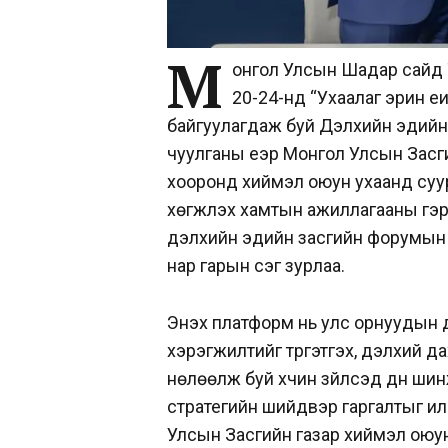
М
онгол Улсын Шадар сайд
20-24-нд “Ухаалаг эрин үе
байгуулагдаж буй Дэлхийн эдийн 
чуулганы үеэр Монгол Улсын Зас
хооронд хиймэл оюун ухаанд суу
хөгжүүлэх хамтын ажиллагааны г
дэлхийн эдийн засгийн форумын 
нар гарын үсэг зурлаа.
Энэхүү платформ нь улс орнуудын
хэрэгжилтийг түргэтгэх, дэлхий да
нөлөөлж буй хүчин зүйлсэд дүн шин
стратегийн шийдвэр гаргалтыг илүү 
Улсын Засгийн газар хиймэл оюун