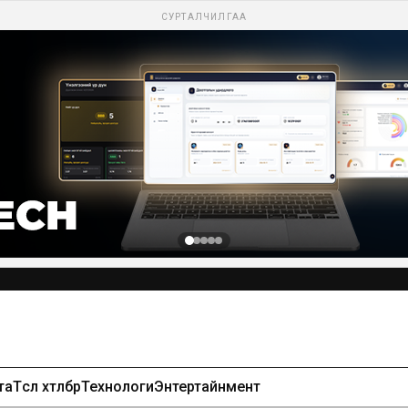
СУРТАЛЧИЛГАА
та
Төсөл хөтөлбөр
Технологи
Энтертайнмент