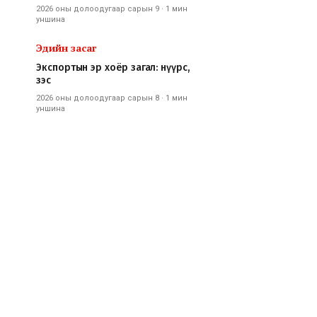
2026 оны долоодугаар сарын 9
·
1 мин
уншина
Эдийн засаг
Экспортын эр хоёр загал: нүүрс,
зэс
2026 оны долоодугаар сарын 8
·
1 мин
уншина