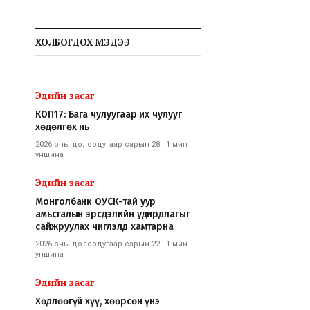
ХОЛБОГДОХ МЭДЭЭ
Эдийн засаг
КОП17: Бага чулуугаар их чулууг
хөдөлгөх нь
2026 оны долоодугаар сарын 28
·
1 мин
уншина
Эдийн засаг
Монголбанк ОУСК-тай уур
амьсгалын эрсдэлийн удирдлагыг
сайжруулах чиглэлд хамтарна
2026 оны долоодугаар сарын 22
·
1 мин
уншина
Эдийн засаг
Хөдлөөгүй хүү, хөөрсөн үнэ