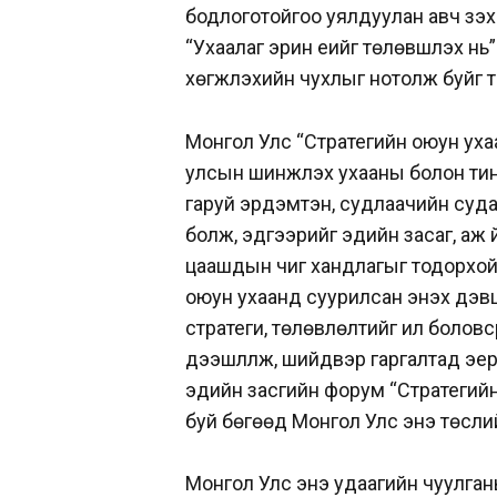
бодлоготойгоо уялдуулан авч үзэ
“Ухаалаг эрин үеийг төлөвшүүлэх 
хөгжүүлэхийн чухлыг нотолж буйг 
Монгол Улс “Стратегийн оюун уха
улсын шинжлэх ухааны болон тинк
гаруй эрдэмтэн, судлаачийн суд
болж, эдгээрийг эдийн засаг, аж
цаашдын чиг хандлагыг тодорхой
оюун ухаанд суурилсан энэхүү дэ
стратеги, төлөвлөлтийг илүү боловс
дээшлүүлж, шийдвэр гаргалтад эер
эдийн засгийн форум “Стратегийн
буй бөгөөд Монгол Улс энэ төслий
Монгол Улс энэ удаагийн чуулган