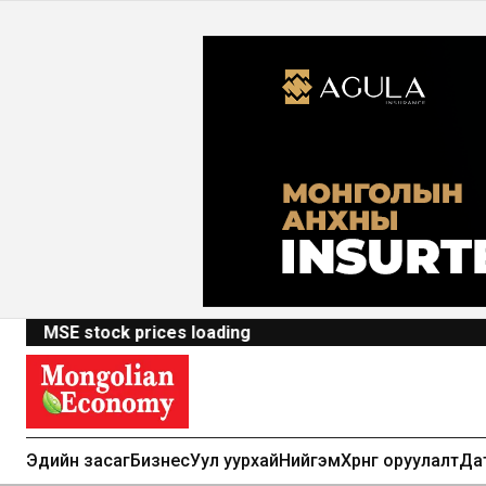
MSE stock prices loading
Эдийн засаг
Бизнес
Уул уурхай
Нийгэм
Хөрөнгө оруулалт
Да