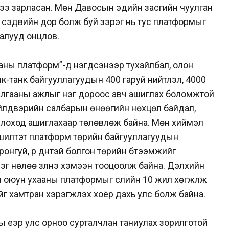
хээ зарласан. Мөн Давосын эдийн засгийн чуулган
нь” сэдвийн дор болж буй зэрэг нь тус платформыг
талууд онцлов.
аны платформ”-д нэгдсэнээр тухайлбал, олон
-танк байгууллагуудын 400 гаруй нийтлэл, 4000
алгааны ажлыг нэг дороос авч ашиглах боломжтой
 үйлдвэрийн салбарын өнөөгийн нөхцөл байдал,
лоход ашиглахаар төлөвлөж байна. Мөн хиймэл
вшилтэт платформ төрийн байгууллагуудын
ронгуй, үр дүнтэй болгон төрийн бүтээмжийг
эг нөлөө үзүүлнэ хэмээн тооцоолж байна. Дэлхийн
 оюун ухааны платформыг сүүлийн 10 жил хөгжүүлж
г хамтран хэрэгжүүлэх хоёр дахь улс болж байна.
ы үеэр улс орноо сурталчлан таниулах зорилготой