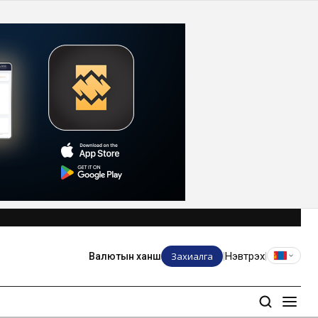
Захиалга
Нэвтрэх
Валютын ханш
|
|