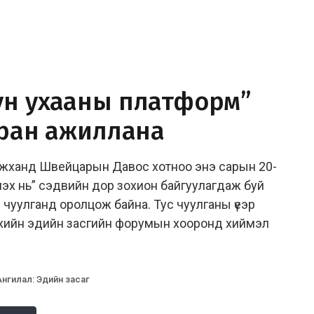
ун ухааны платформ”
тран ажиллана
жханд Швейцарын Давос хотноо энэ сарын 20-
үүлэх нь” сэдвийн дор зохион байгуулагдаж буй
 чуулганд оролцож байна. Тус чуулганы үеэр
хийн эдийн засгийн форумын хооронд хиймэл
Ангилал
:
Эдийн засаг