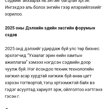
сэдвийг анхаарах нь зүйтэйг багцлан хүргэе.
Ингэхдээ аль болох энгийн үгээр илэрхийлэхийг
зорилоо.
2025 оны Дэлхийн эдийн засгийн форумын
сэдэв
2025 онд дэлхийг удирдаж буй улс төр бизнес
эрхлэгчид “Ухаалаг эрин үеийн хамтын
ажиллагаа” хэмээх нэгдсэн сэдвийн доор
чуулж буй. Нэг ёсондоо техник технологийн
хөгжил асар хурдтай хөгжиж буй өнөө цагт
хэрхэн тогтвортой, тэгш хүртээмжтэй байх вэ
гэдэг асуултад хариулт эрж, ойлголтоо нэгтгэнэ
гэсэн үг.