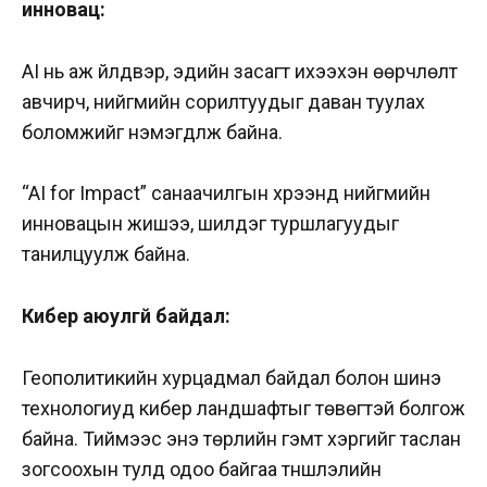
инновац:
AI нь аж үйлдвэр, эдийн засагт ихээхэн өөрчлөлт
авчирч, нийгмийн сорилтуудыг даван туулах
боломжийг нэмэгдүүлж байна.
“AI for Impact” санаачилгын хүрээнд нийгмийн
инновацын жишээ, шилдэг туршлагуудыг
танилцуулж байна.
Кибер аюулгүй байдал:
Геополитикийн хурцадмал байдал болон шинэ
технологиуд кибер ландшафтыг төвөгтэй болгож
байна. Тиймээс энэ төрлийн гэмт хэргийг таслан
зогсоохын тулд одоо байгаа түншлэлийн