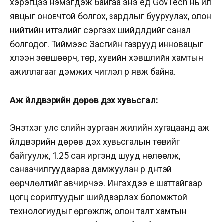
хэрэгцээ нэмэгдэж байгаа энэ үед GovTech нь үйл
явцыг оновчтой болгох, зардлыг бууруулах, олон
нийтийн итгэлийг сэргээх шийдлүүдийг санал
болгодог. Тиймээс Засгийн газрууд инновацыг
хүлээн зөвшөөрч, төр, хувийн хэвшлийн хамтын
ажиллагааг дэмжих чиглэл рүү явж байна.
Аж үйлдвэрийн дөрөв дэх хувьсгал:
Энэтхэг улс сүүлийн зургаан жилийн хугацаанд аж
үйлдвэрийн дөрөв дэх хувьсгалын төвийг
байгуулж, 1.25 сая иргэнд шууд нөлөөлж,
санаачилгуудаараа дамжуулан үр дүнтэй
өөрчлөлтийг авчирчээ. Ингэхдээ үе шаттайгаар
цогц сорилтуудыг шийдвэрлэх боломжтой
технологиудыг өргөжүүлж, олон талт хамтын