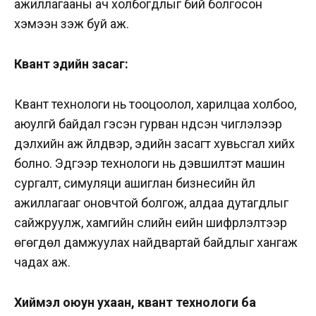
ажиллагааны ач холбогдлыг бий болгосон
хэмээн үзэж буй аж.
Квант эдийн засаг:
Квант технологи нь тооцоолол, харилцаа холбоо,
аюулгүй байдал гэсэн гурван үндсэн чиглэлээр
дэлхийн аж үйлдвэр, эдийн засагт хувьсгал хийх
болно. Эдгээр технологи нь дэвшилтэт машин
сургалт, симуляци ашиглан бизнесийн үйл
ажиллагааг оновчтой болгож, алдаа дутагдлыг
сайжруулж, хамгийн сүүлийн үеийн шифрлэлтээр
өгөгдөл дамжуулах найдвартай байдлыг хангаж
чадах аж.
Хиймэл оюун ухаан, квант технологи ба