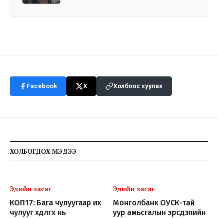
Facebook
X
Холбоос хуулах
ХОЛБОГДОХ МЭДЭЭ
Эдийн засаг
Эдийн засаг
КОП17: Бага чулуугаар их
Монголбанк ОУСК-тай
чулууг хөдөлгөх нь
уур амьсгалын эрсдэлийн