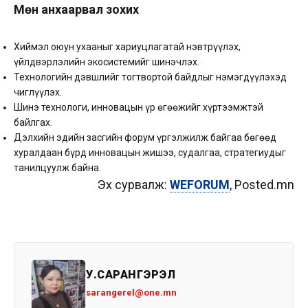
Мөн анхаарвал зохих
Хиймэл оюун ухааныг хариуцлагатай нэвтрүүлэх,
үйлдвэрлэлийн экосистемийг шинэчлэх.
Технологийн дэвшлийг тогтвортой байдлыг нэмэгдүүлэхэд
чиглүүлэх.
Шинэ технологи, инновацын үр өгөөжийг хүртээмжтэй
байлгах.
Дэлхийн эдийн засгийн форум үргэлжилж байгаа бөгөөд
хуралдаан бүрд инновацын жишээ, судалгаа, стратегиудыг
танилцуулж байна.
Эх сурвалж:
WEFORUM
, Posted.mn
У.САРАНГЭРЭЛ
sarangerel@one.mn