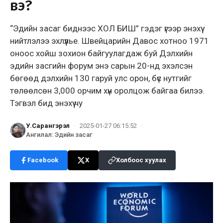
вэ?
“Эдийн засаг биднээс ХОЛ БИШ” гэдэг үгээр энэхүү
нийтлэлээ эхлүүлье. Швейцарийн Давос хотноо 1971
оноос хойш зохион байгуулагдаж буй Дэлхийн
эдийн засгийн форум энэ сарын 20-нд эхэлсэн
бөгөөд дэлхийн 130 гаруй улс орон, бүс нутгийг
төлөөлсөн 3,000 орчим хүн оролцож байгаа билээ.
Тэгвэл бид энэхүү чу
У.Сарангэрэл
·
2025-01-27 06:15:52
·
Ангилал
:
Эдийн засаг
Facebook
X
Холбоос хуулах