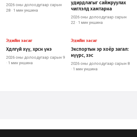
удирдлагыг сайжруулах
2026 оны долоодугаар сарын
чиглэлд хамтарна
28
·
1 мин
уншина
2026 оны долоодугаар сарын
22
·
1 мин
уншина
Эдийн засаг
Эдийн засаг
Хөдлөөгүй хүү, хөөрсөн үнэ
Экспортын эр хоёр загал:
нүүрс, зэс
2026 оны долоодугаар сарын 9
·
1 мин
уншина
2026 оны долоодугаар сарын 8
·
1 мин
уншина