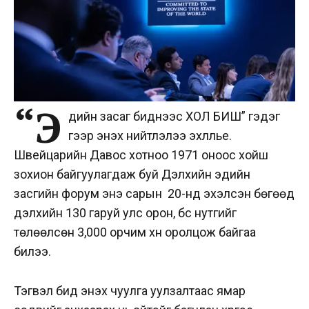
“Э
дийн засаг биднээс ХОЛ БИШ” гэдэг
үгээр энэхүү нийтлэлээ эхлүүлье.
Швейцарийн Давос хотноо 1971 оноос хойш
зохион байгуулагдаж буй Дэлхийн эдийн
засгийн форум энэ сарын 20-нд эхэлсэн бөгөөд
дэлхийн 130 гаруй улс орон, бүс нутгийг
төлөөлсөн 3,000 орчим хүн оролцож байгаа
билээ.
Тэгвэл бид энэхүү чуулга уулзалтаас ямар