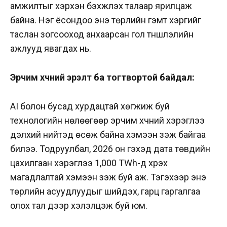
амжилтыг хэрхэн бэхжүүлэх талаар ярилцаж
байна. Нэг ёсондоо энэ төрлийн гэмт хэргийг
таслан зогсооход анхаарсан гол түншлэлийн
ажлууд явагдах нь.
Эрчим хүчний эрэлт ба тогтвортой байдал:
AI болон бусад хурдацтай хөгжиж буй
технологийн нөлөөгөөр эрчим хүчний хэрэглээ
дэлхий нийтэд өсөж байна хэмээн үзэж байгаа
билээ. Тодруулбал, 2026 он гэхэд дата төвүүдийн
цахилгаан хэрэглээ 1,000 TWh-д хүрэх
магадлалтай хэмээн үзэж буй аж. Тэгэхээр энэ
төрлийн асуудлуудыг шийдэх, гарц гаргалгаа
олох тал дээр хэлэлцэж буй юм.