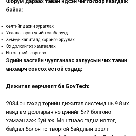
Форум дараах таван үндсэн чиглэлээр явагдаж
байна:
Өсөлтийг дахин зураглах
Ухаалаг эрин үеийн салбарууд
Хүмүүн капиталд хөрөнгө оруулах
Эх дэлхийгээ хамгаалах
Итгэлцлийг сэргээх
Эдийн засгийн чуулганаас залуусын чих тавин
анхаарч сонсох ёстой сэдвүүд:
Дижитал өөрчлөлт ба GovTech:
2034 он гэхэд төрийн дижитал системүүд нь 9.8 их
наяд ам.долларын үнэ цэнийг бий болгоно
хэмээн үзэж буй аж. Мөн түүнээс гадна ил тод
байдал болон тогтвортой байдлын эрэлт