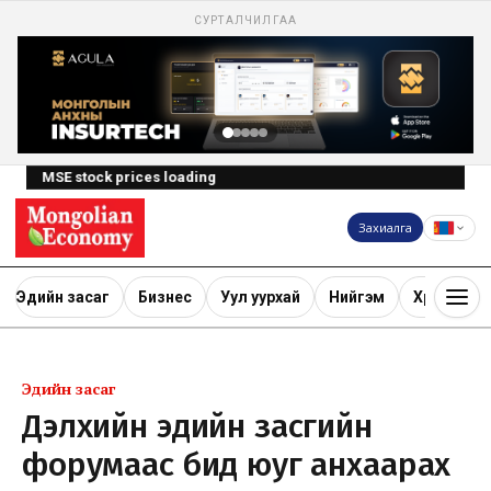
СУРТАЛЧИЛГАА
MSE stock prices loading
Захиалга
Эдийн засаг
Бизнес
Уул уурхай
Нийгэм
Хөрөнгө ору
Эдийн засаг
Дэлхийн эдийн засгийн
форумаас бид юуг анхаарах